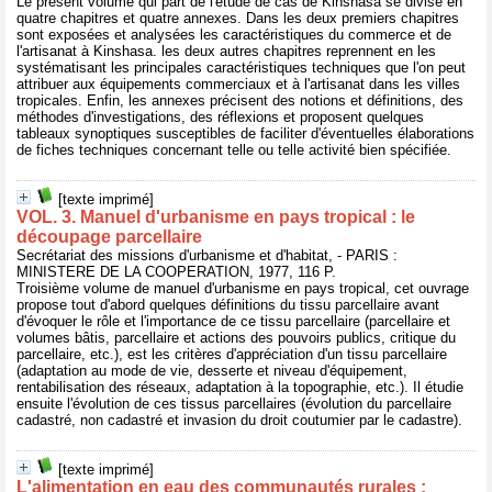
Le présent volume qui part de l'étude de cas de Kinshasa se divise en
quatre chapitres et quatre annexes. Dans les deux premiers chapitres
sont exposées et analysées les caractéristiques du commerce et de
l'artisanat à Kinshasa. les deux autres chapitres reprennent en les
systématisant les principales caractéristiques techniques que l'on peut
attribuer aux équipements commerciaux et à l'artisanat dans les villes
tropicales. Enfin, les annexes précisent des notions et définitions, des
méthodes d'investigations, des réflexions et proposent quelques
tableaux synoptiques susceptibles de faciliter d'éventuelles élaborations
de fiches techniques concernant telle ou telle activité bien spécifiée.
[texte imprimé]
VOL. 3. Manuel d'urbanisme en pays tropical : le
découpage parcellaire
Secrétariat des missions d'urbanisme et d'habitat, - PARIS :
MINISTERE DE LA COOPERATION, 1977, 116 P.
Troisième volume de manuel d'urbanisme en pays tropical, cet ouvrage
propose tout d'abord quelques définitions du tissu parcellaire avant
d'évoquer le rôle et l'importance de ce tissu parcellaire (parcellaire et
volumes bâtis, parcellaire et actions des pouvoirs publics, critique du
parcellaire, etc.), est les critères d'appréciation d'un tissu parcellaire
(adaptation au mode de vie, desserte et niveau d'équipement,
rentabilisation des réseaux, adaptation à la topographie, etc.). Il étudie
ensuite l'évolution de ces tissus parcellaires (évolution du parcellaire
cadastré, non cadastré et invasion du droit coutumier par le cadastre).
[texte imprimé]
L'alimentation en eau des communautés rurales :