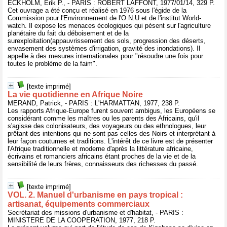
ECKHOLM, Erik P., - PARIS : ROBERT LAFFONT, 1977/01/14, 329 P.
Cet ouvrage a été conçu et réalisé en 1976 sous l'égide de la
Commission pour l'Environnement de l'O.N.U et de l'institut World-
watch. Il expose les menaces écologiques qui pèsent sur l'agriculture
planétaire du fait du déboisement et de la
surexploitation(appauvrissement des sols, progression des déserts,
envasement des systèmes d'irrigation, gravité des inondations). Il
appelle à des mesures internationales pour "résoudre une fois pour
toutes le problème de la faim".
[texte imprimé]
La vie quotidienne en Afrique Noire
MERAND, Patrick, - PARIS : L'HARMATTAN, 1977, 238 P.
Les rapports Afrique-Europe furent souvent ambigus, les Européens se
considérant comme les maîtres ou les parents des Africains, qu'il
s'agisse des colonisateurs, des voyageurs ou des ethnologues, leur
prêtant des intentions qui ne sont pas celles des Noirs et interprétant à
leur façon coutumes et traditions. L'intérêt de ce livre est de présenter
l'Afrique traditionnelle et moderne d'après la littérature africaine,
écrivains et romanciers africains étant proches de la vie et de la
sensibilité de leurs frères, connaisseurs des richesses du passé.
[texte imprimé]
VOL. 2. Manuel d'urbanisme en pays tropical :
artisanat, équipements commerciaux
Secrétariat des missions d'urbanisme et d'habitat, - PARIS :
MINISTERE DE LA COOPERATION, 1977, 218 P.