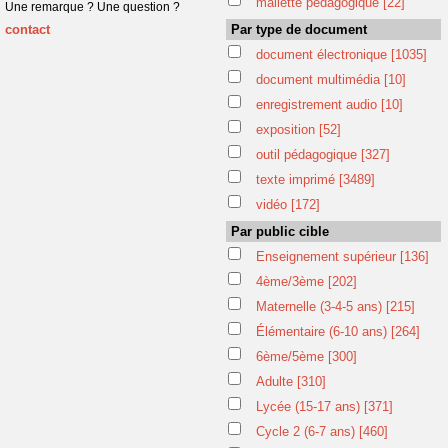
mallette pédagogique
[22]
Une remarque ? Une question ?
contact
Par type de document
document électronique
[1035]
document multimédia
[10]
enregistrement audio
[10]
exposition
[52]
outil pédagogique
[327]
texte imprimé
[3489]
vidéo
[172]
Par public cible
Enseignement supérieur
[136]
4ème/3ème
[202]
Maternelle (3-4-5 ans)
[215]
Élémentaire (6-10 ans)
[264]
6ème/5ème
[300]
Adulte
[310]
Lycée (15-17 ans)
[371]
Cycle 2 (6-7 ans)
[460]