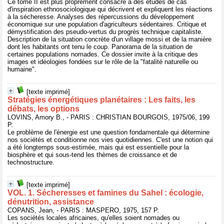
Ce tome II est plus proprement consacré à des études de cas
d'inspiration ethnosociologique qui décrivent et expliquent les réactions
à la sécheresse. Analyses des répercussions du développement
économique sur une population d'agriculteurs sédentaires. Critique et
démystification des pseudo-vertus du progrès technique capitaliste.
Description de la situation concrète d'un village mossi et de la manière
dont les habitants ont tenu le coup. Panorama de la situation de
certaines populations nomades. Ce dossier invite à la critique des
images et idéologies fondées sur le rôle de la "fatalité naturelle ou
humaine".
[texte imprimé]
Stratégies énergétiques planétaires : Les faits, les
débats, les options
LOVINS, Amory B., - PARIS : CHRISTIAN BOURGOIS, 1975/06, 199
P.
Le problème de l'énergie est une question fondamentale qui détermine
nos sociétés et conditionne nos vies quotidiennes. C'est une notion qui
a été longtemps sous-estimée, mais qui est essentielle pour la
biosphère et qui sous-tend les thèmes de croissance et de
technostructure.
[texte imprimé]
VOL. 1. Sécheresses et famines du Sahel : écologie,
dénutrition, assistance
COPANS, Jean, - PARIS : MASPERO, 1975, 157 P.
Les sociétés locales africaines, qu'elles soient nomades ou