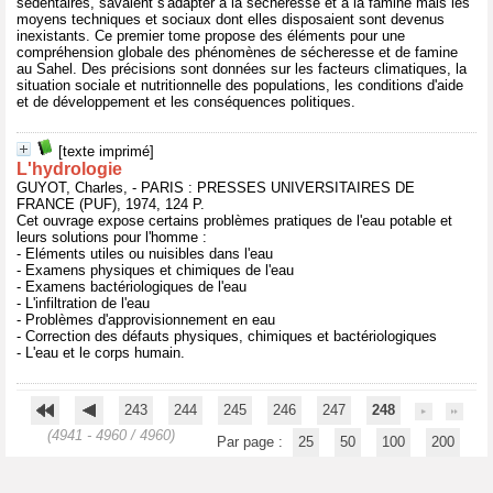
sédentaires, savaient s'adapter à la sécheresse et à la famine mais les
moyens techniques et sociaux dont elles disposaient sont devenus
inexistants. Ce premier tome propose des éléments pour une
compréhension globale des phénomènes de sécheresse et de famine
au Sahel. Des précisions sont données sur les facteurs climatiques, la
situation sociale et nutritionnelle des populations, les conditions d'aide
et de développement et les conséquences politiques.
[texte imprimé]
L'hydrologie
GUYOT, Charles, - PARIS : PRESSES UNIVERSITAIRES DE
FRANCE (PUF), 1974, 124 P.
Cet ouvrage expose certains problèmes pratiques de l'eau potable et
leurs solutions pour l'homme :
- Eléments utiles ou nuisibles dans l'eau
- Examens physiques et chimiques de l'eau
- Examens bactériologiques de l'eau
- L'infiltration de l'eau
- Problèmes d'approvisionnement en eau
- Correction des défauts physiques, chimiques et bactériologiques
- L'eau et le corps humain.
243
244
245
246
247
248
(4941 - 4960 / 4960)
Par page :
25
50
100
200