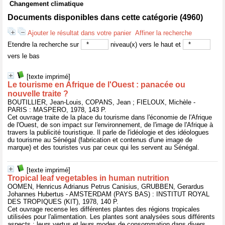
Changement climatique
Documents disponibles dans cette catégorie (
4960
)
Ajouter le résultat dans votre panier
Affiner la recherche
Etendre la recherche sur
niveau(x) vers le haut et
vers le bas
[texte imprimé]
Le tourisme en Afrique de l'Ouest : panacée ou
nouvelle traite ?
BOUTILLIER, Jean-Louis, COPANS, Jean ; FIELOUX, Michèle -
PARIS : MASPERO, 1978, 143 P.
Cet ouvrage traite de la place du tourisme dans l'économie de l'Afrique
de l'Ouest, de son impact sur l'environnement, de l'image de l'Afrique à
travers la publicité touristique. Il parle de l'idéologie et des idéologues
du tourisme au Sénégal (fabrication et contenus d'une image de
marque) et des touristes vus par ceux qui les servent au Sénégal.
[texte imprimé]
Tropical leaf vegetables in human nutrition
OOMEN, Henricus Adrianus Petrus Canisius, GRUBBEN, Gerardus
Johannes Hubertus - AMSTERDAM (PAYS BAS) : INSTITUT ROYAL
DES TROPIQUES (KIT), 1978, 140 P.
Cet ouvrage recense les différentes plantes des régions tropicales
utilisées pour l'alimentation. Les plantes sont analysées sous différents
aspects : leurs vertus et leurs modes de consommation dans divers