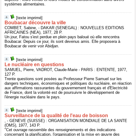
systèmes alimentaires.
[texte imprimé]
Boubacar découvre la ville
COMBET, Sabine, - DAKAR (SENEGAL) : NOUVELLES EDITIONS
AFRICAINES (NEA), 1977, 28 P.
Un jour, Fatou s'est perdue en plein pays baloué où elle rencontra
Boubacar. Depuis ce jour, ils sont devenus amis. Elle proposera à
Boubacar de venir voir Abidjan.
[texte imprimé]
Le nucléaire en questions
SAMUEL, Pierre, VADROT, Claude-Marie - PARIS : ENTENTE, 1977,
127 P.
Trente questions sont posées au Professeur Pierre Samuel sur les
dangers techniques, économiques et politiques du nucléaire, en réaction
aux affirmations rassurantes du gouvernement français et d'Electricité
de France, dont la volonté est de poursuivre le développement de
l'énergie nucléaire dans le pays.
[texte imprimé]
Surveillance de la qualité de l'eau de boisson
, - GENEVE (SUISSE) : ORGANISATION MONDIALE DE LA SANTE
(OMS), 1977, 143 P.
"Cet ouvrage rassemble des renseignements et des indications
concernant la planification, l'organisation et la mise en œuvre des