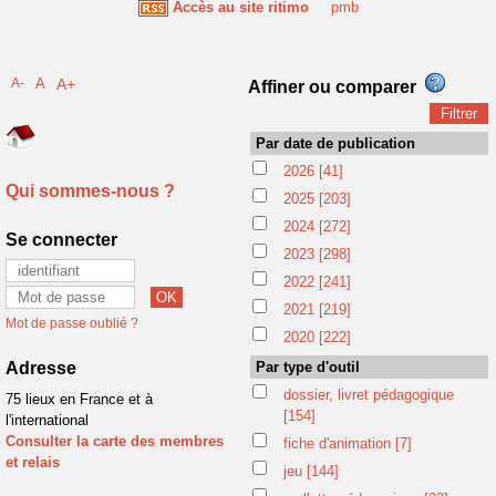
Accès au site ritimo
pmb
A-
A
A+
Affiner ou comparer
Par date de publication
2026
[41]
Qui sommes-nous ?
2025
[203]
2024
[272]
Se connecter
2023
[298]
2022
[241]
2021
[219]
Mot de passe oublié ?
2020
[222]
Adresse
Par type d'outil
dossier, livret pédagogique
75 lieux en France et à
[154]
l'international
Consulter la carte des membres
fiche d'animation
[7]
et relais
jeu
[144]