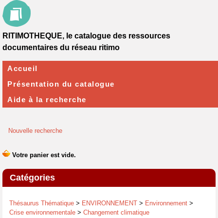
RITIMOTHEQUE, le catalogue des ressources
documentaires du réseau ritimo
Accueil
Présentation du catalogue
Aide à la recherche
Nouvelle recherche
Catégories
Thésaurus Thématique
>
ENVIRONNEMENT
>
Environnement
>
Crise environnementale
>
Changement climatique