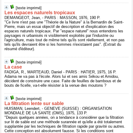
[texte imprimé]
Les espaces naturels tropicaux
DEMANGEOT, Jean, - PARIS : MASSON, 1976, 190 P.
"Ce livre n'est pas une "Théorie de la Nature" à la Bernardin de Saint-
Pierre, mais un essai objectif de description et d'explication des
espaces naturels tropicaux. Par "espace naturel" nous entendons les
paysages ni urbanisés ni visiblement exploités par l'industrie ou
l'agriculture, mais tout de même tels qu'ils sont réellement, et non pas
tels qu'ils devraient être si les hommes n'existaient pas". (Extrait du
résumé d'éditeur).
[texte imprimé]
La case
FADIGA, R., MARTEAUD, Daniel - PARIS : HATIER, 1975, 16 P.
Adama ne va pas à l'école. Alors lui et ses amis Sékou et Amidou,
décident de construire une case. Faite de feuilles de bambous et de
bouts de ficelle, va-t-elle résister à la venue des moutons ?
[texte imprimé]
La filtration lente sur sable
HUISMAN, Leendert, - GENEVE (SUISSE) : ORGANISATION
MONDIALE DE LA SANTE (OMS), 1975, 133 P.
"Depuis quelques années, on a tendance à considérer que la filtration
sur lit de sable est une méthode surannée et qu'elle a été totalement
supplantée par les techniques de filtration rapide par gravité ou autres.
Cette conception est absolument fausse. Si les conditions sont