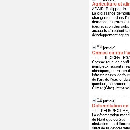
Agriculture et a
ADAIR, Philippe - In
La croissance démograp
changements dans l'ut
demande en terres cult
(dégradation des sols, 
auxquels s'ajoutent la 
développement agricole
[article]
Crimes contre l’e
- In : THE CONVERSAT
Comme tous les confli
nombreux rapports réal
chimiques, en raison d
infrastructures de four
de l’air, de l’eau et d
question, notamment le
Climat (Giec). https:/
[article]
Déforestation e
- In : PERSPECTIVE, n
La déforestation massi
du Nord que du Sud. T
obstacles. La différen
suivi de la déforestati