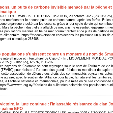
sons, un puits de carbone invisible menacé par la pêche et
imatique
OUILLOT, David - In : THE CONVERSATION, 29 octobre 2025 (29/10/2025),
éans représentent le second puits de carbone naturel, après les forêts. Et les
rbone organique stocké par les océans, grâce à leur cycle de vie qui contribue
 Mais la pêche industrielle a affaibli ce mécanisme essentiel, également m
es populations marines en haute mer pourrait renforcer ce puits de carbone nat
urité alimentaire. https://theconversation.com/oceans-les-poissons-un-puits-de
angement-climatique-268408
 populations s’unissent contre un monstre du nom de Smu
e vie interethnique et interculturel de Cajibío) - In : MOUVEMENT MONDIA
2025 (15/10/2025), N°276, P. 12-16
es paysans de Colombie se sont regroupés sous le nom de Territoire de vie in
o (TEVIIC) pour résister à l’un des plus grands fabricants mondiaux de papier e
de cette association de défense des droits des communautés paysannes autoc
e agraire, avec le soutien de l’Alliance pour la vie, la nature et les territoires, 
s, à l’échelle nationale et internationale, pour la mise en œuvre coordonnée 
https://www.wrm.org.uy/fr/articles-du-bulletin/en-colombie-des-populations-sun
trock
 victoire, la lutte continue : l’inlassable résistance du clan 
de palme EPO
NDIAL POUR LES FORÊTS TROPICALES, octobre 2025 (15/10/2025), N°27