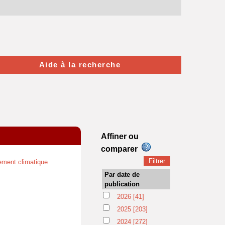
Aide à la recherche
Affiner ou
comparer
ment climatique
Par date de
publication
2026
[41]
2025
[203]
2024
[272]