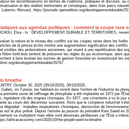
nalyse les recombinaisons en termes de coalitions, pratiques et discours, au c
climatisation et des réalités territoriales et climatiques, dans trois parcs natur
, Luberon, Morvan). https://journals.openedition.org/developpementdurable/2
atiques aux agendas politiques : comment la coupe rase s
ICHOU, Elsa - In : DEVELOPPEMENT DURABLE ET TERRITOIRES, novembre
valuer la nature et le niveau des conflits sur les coupes rases dans les forêts
’articles de la presse écrite montre une augmentation significative des conflits
d visibles des protestations anciennes, qui visent à une repolitisation des en
a filière forêt-bois tentent de préserver les règles du jeu économique, alors qu
chent à faire évoluer les normes de gestion forestière en investissant les in
dition.org/developpementdurable/26767
to breathe
UNTRY, October 30, 2025 (30/10/2025), 30/10/2025,
de Gabès, en Tunisie, les habitant·es vivent dans l'ombre de l'industrie du pho
première usine de raffinage de phosphate a été implantée en 1972 par l'État 
, ingrédient clé des engrais chimiques. En 1977, une cimenterie a vu le jour et
ssante au cours des décennies suivantes. Alors que le complexe industriel s'éte
e dégradait : maladies respiratoires chroniques, destruction de l'environne
l'air est le plus pollué. Depuis l'arrivée au pouvoir du président Kais Saied en 
ement se multiplient mais elles sont devenues périlleuses car l'État a intensif
tps://africasacountry.com/2025/10/the-people-want-to-breathe