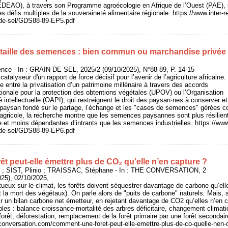
CEDEAO), à travers son Programme agroécologie en Afrique de l’Ouest (PAE), il 
les défis multiples de la souveraineté alimentaire régionale. https://www.inter-
-de-sel/GDS88-89-EP5.pdf
ataille des semences : bien commun ou marchandise privée
ce - In : GRAIN DE SEL, 2025/2 (09/10/2025), N°88-89, P. 14-15
talyseur d'un rapport de force décisif pour l’avenir de l’agriculture africaine.
lée entre la privatisation d’un patrimoine millénaire à travers des accords
ionale pour la protection des obtentions végétales (UPOV) ou l’Organisation
té intellectuelle (OAPI), qui restreignent le droit des paysan·nes à conserver et
e paysan fondé sur le partage, l’échange et les "cases de semences" gérées c
 agricole, la recherche montre que les semences paysannes sont plus résilie
et moins dépendantes d’intrants que les semences industrielles. https://www
-de-sel/GDS88-89-EP6.pdf
 peut-elle émettre plus de CO₂ qu’elle n’en capture ?
; SIST, Plinio ; TRAISSAC, Stéphane - In : THE CONVERSATION, 2
025), 02/10/2025,
rtueux sur le climat, les forêts doivent séquestrer davantage de carbone qu’ell
et la mort des végétaux). On parle alors de "puits de carbone" naturels. Mais, 
ir un bilan carbone net émetteur, en rejetant davantage de CO2 qu’elles n’en
es : balance croissance-mortalité des arbres déficitaire, changement climati
forêt, déforestation, remplacement de la forêt primaire par une forêt secondai
heconversation.com/comment-une-foret-peut-elle-emettre-plus-de-co-quelle-nen