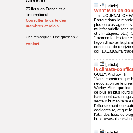
Adresse
[article]
75 lieux en France et à
What is to be do
l'international
- In : JOURNAL OF FA
Partout dans le monde,
Consulter la carte des
plus en plus agressifs 
membres et relais
multifactorielle sans 
et climatiques, etc.).
Une remarque ? Une question ?
"taxonomie des formes 
façon d'habiter la plan
contact
conditions de (sur)vie
doi=10.13169/jfairtrad
[article]
Is climate-confli
GULLY, Andrew - In :
"Nous espérions que le
négociation ou le préa
Worley. Alors que les 
de plus en plus lourd 
fusionnent davantage à
secteur humanitaire es
l'effondrement du souti
occidentaux, et que l
l’état des lieux du pro
https://www.thenewhuma
[article]