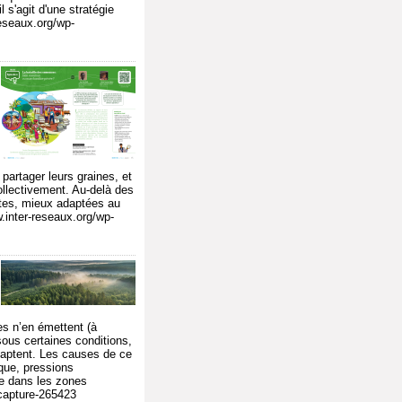
s'agit d'une stratégie
reseaux.org/wp-
 partager leurs graines, et
ollectivement. Au-delà des
ntes, mieux adaptées au
.inter-reseaux.org/wp-
es n’en émettent (à
sous certaines conditions,
 captent. Les causes de ce
que, pressions
re dans les zones
-capture-265423