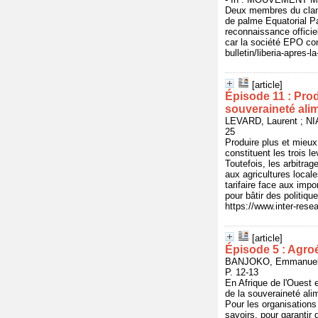
Deux membres du clan J
de palme Equatorial Pa
reconnaissance officiell
car la société EPO con
bulletin/liberia-apres-
[article]
Épisode 11 : Prod
souveraineté ali
LEVARD, Laurent ; NIA
25
Produire plus et mieux
constituent les trois l
Toutefois, les arbitra
aux agricultures locale
tarifaire face aux impo
pour bâtir des politiqu
https://www.inter-res
[article]
Épisode 5 : Agro
BANJOKO, Emmanuelle 
P. 12-13
En Afrique de l'Ouest 
de la souveraineté ali
Pour les organisations 
savoirs, pour garanti