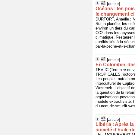
[article]
Océans : les pois
le changement cl
DURFORT, Anaëlle ; M
Sur la planète, les oc
environ un tiers du ca
CO2 dans les abysses.
climatique. Restaurer l
conflits liés à la séc
par-la-peche-et-le-ch
[article]
En Colombie, des
TEVIIC (Territoire d
TROPICALES, octobre 
Les peuples autochton
interculturel de Cajibí
Westrock. L'objectif 
la question de la réform
organisations paysanne
modèle extractiviste. 
du-nom-de-smurfit-wes
[article]
Libéria : Après la
société d'huile 
- In : MOUVEMENT MO