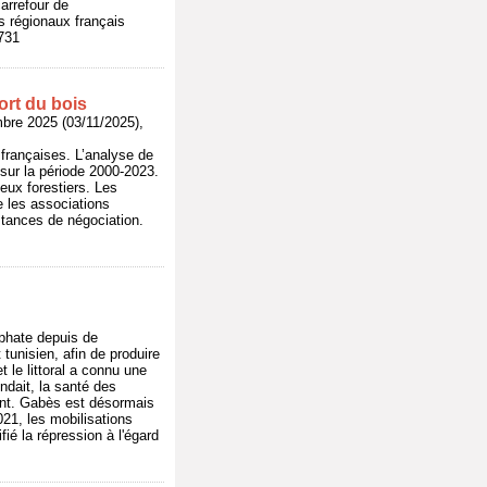
arrefour de
els régionaux français
5731
ort du bois
 2025 (03/11/2025),
 françaises. L’analyse de
 sur la période 2000-2023.
jeux forestiers. Les
e les associations
stances de négociation.
sphate depuis de
tunisien, afin de produire
 le littoral a connu une
ndait, la santé des
ment. Gabès est désormais
2021, les mobilisations
ié la répression à l'égard