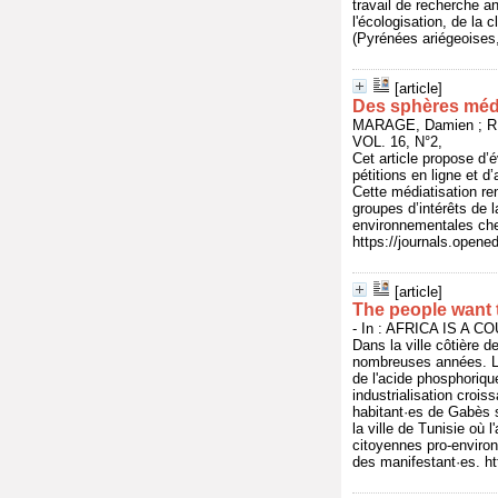
travail de recherche a
l'écologisation, de la 
(Pyrénées ariégeoises
[article]
Des sphères médi
MARAGE, Damien ; R
VOL. 16, N°2,
Cet article propose d’é
pétitions en ligne et d
Cette médiatisation ren
groupes d’intérêts de l
environnementales cher
https://journals.opene
[article]
The people want 
- In : AFRICA IS A CO
Dans la ville côtière 
nombreuses années. La 
de l'acide phosphorique
industrialisation croi
habitant·es de Gabès s
la ville de Tunisie où 
citoyennes pro-environn
des manifestant·es. ht