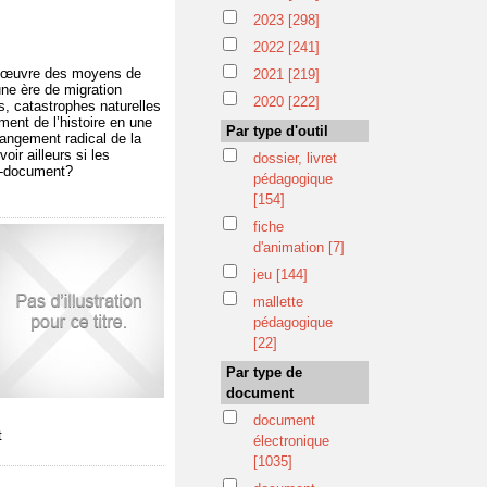
2023
[298]
2022
[241]
 en œuvre des moyens de
2021
[219]
une ère de migration
2020
[222]
s, catastrophes naturelles
ment de l’histoire en une
Par type d'outil
hangement radical de la
oir ailleurs si les
dossier, livret
ed-document?
pédagogique
[154]
fiche
d'animation
[7]
jeu
[144]
mallette
pédagogique
[22]
Par type de
document
document
t
électronique
[1035]