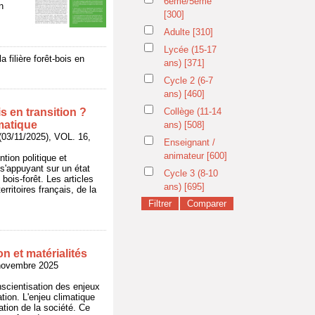
6ème/5ème
n
[300]
Adulte
[310]
Lycée (15-17
filière forêt-bois en
ans)
[371]
Cycle 2 (6-7
ans)
[460]
s en transition ?
Collège (11-14
matique
ans)
[508]
/11/2025), VOL. 16,
Enseignant /
animateur
[600]
ntion politique et
 s'appuyant sur un état
Cycle 3 (8-10
 bois-forêt. Les articles
ans)
[695]
ritoires français, de la
n et matérialités
ovembre 2025
scientisation des enjeux
ation. L'enjeu climatique
ation de la société. Ce