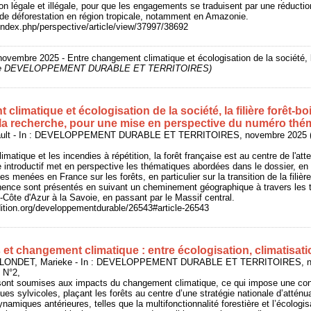
ion légale et illégale, pour que les engagements se traduisent par une réductio
 de déforestation en région tropicale, notamment en Amazonie.
r/index.php/perspective/article/view/37997/38692
ovembre 2025 - Entre changement climatique et écologisation de la société, la 
 de DEVELOPPEMENT DURABLE ET TERRITOIRES)
limatique et écologisation de la société, la filière forêt-boi
e la recherche, pour une mise en perspective du numéro thé
lt - In : DEVELOPPEMENT DURABLE ET TERRITOIRES, novembre 2025 (03
atique et les incendies à répétition, la forêt française est au centre de l'atte
cle introductif met en perspective les thématiques abordées dans le dossier, en
s menées en France sur les forêts, en particulier sur la transition de la filière
inence sont présentés en suivant un cheminement géographique à travers les ter
Côte d'Azur à la Savoie, en passant par le Massif central.
dition.org/developpementdurable/26543#article-26543
 et changement climatique : entre écologisation, climatisatio
 BLONDET, Marieke - In : DEVELOPPEMENT DURABLE ET TERRITOIRES, n
 N°2,
 sont soumises aux impacts du changement climatique, ce qui impose une con
ues sylvicoles, plaçant les forêts au centre d’une stratégie nationale d’atténu
ynamiques antérieures, telles que la multifonctionnalité forestière et l’écologis