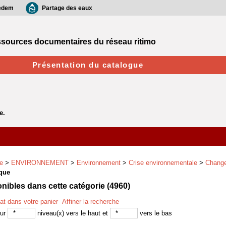
edem
Partage des eaux
sources documentaires du réseau ritimo
Présentation du catalogue
e
>
ENVIRONNEMENT
>
Environnement
>
Crise environnementale
>
Change
que
ibles dans cette catégorie (
4960
)
tat dans votre panier
Affiner la recherche
sur
niveau(x) vers le haut et
vers le bas