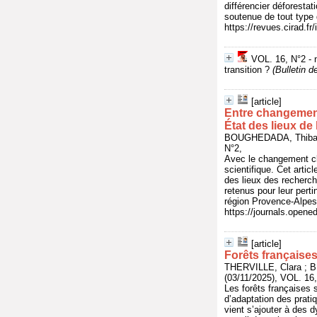
différencier déforestat
soutenue de tout type
https://revues.cirad.f
VOL. 16, N°2 - n
transition ?
(Bulletin
[article]
Entre changement c
État des lieux d
BOUGHEDADA, Thibau
N°2,
Avec le changement clim
scientifique. Cet arti
des lieux des recherche
retenus pour leur pert
région Provence-Alpes-
https://journals.opene
[article]
Forêts françaises
THERVILLE, Clara ;
(03/11/2025), VOL. 16,
Les forêts françaises
d’adaptation des pratiq
vient s’ajouter à des d