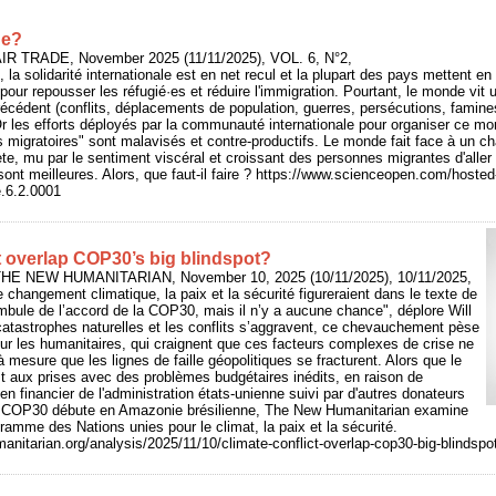
ne?
IR TRADE, November 2025 (11/11/2025), VOL. 6, N°2,
 la solidarité internationale est en net recul et la plupart des pays mettent
pour repousser les réfugié·es et réduire l'immigration. Pourtant, le monde vit 
précédent (conflits, déplacements de population, guerres, persécutions, famine
 Or les efforts déployés par la communauté internationale pour organiser ce mo
migratoires" sont malavisés et contre-productifs. Le monde fait face à un c
ète, mu par le sentiment viscéral et croissant des personnes migrantes d'aller v
 sont meilleures. Alors, que faut-il faire ? https://www.scienceopen.com/host
e.6.2.0001
ct overlap COP30’s big blindspot?
 THE NEW HUMANITARIAN, November 10, 2025 (10/11/2025), 10/11/2025,
 changement climatique, la paix et la sécurité figureraient dans le texte de
mbule de l’accord de la COP30, mais il n’y a aucune chance", déplore Will
catastrophes naturelles et les conflits s’aggravent, ce chevauchement pèse
sur les humanitaires, qui craignent que ces facteurs complexes de crise ne
 mesure que les lignes de faille géopolitiques se fracturent. Alors que le
t aux prises avec des problèmes budgétaires inédits, en raison de
en financier de l'administration états-unienne suivi par d'autres donateurs
a COP30 débute en Amazonie brésilienne, The New Humanitarian examine
gramme des Nations unies pour le climat, la paix et la sécurité.
nitarian.org/analysis/2025/11/10/climate-conflict-overlap-cop30-big-blindspo