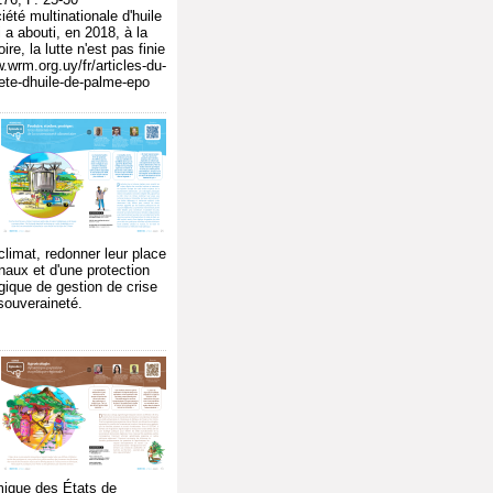
été multinationale d'huile
 a abouti, en 2018, à la
ire, la lutte n'est pas finie
.wrm.org.uy/fr/articles-du-
ciete-dhuile-de-palme-epo
climat, redonner leur place
naux et d'une protection
ogique de gestion de crise
 souveraineté.
,
s
mique des États de