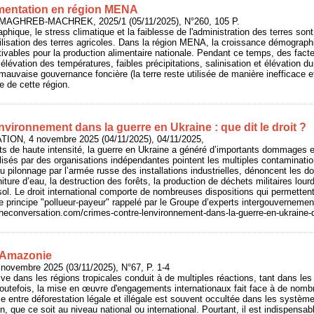
limentation en région MENA
 : MAGHREB-MACHREK, 2025/1 (05/11/2025), N°260, 105 P.
hique, le stress climatique et la faiblesse de l'administration des terres son
ilisation des terres agricoles. Dans la région MENA, la croissance démograp
ivables pour la production alimentaire nationale. Pendant ce temps, des fact
élévation des températures, faibles précipitations, salinisation et élévation d
mauvaise gouvernance foncière (la terre reste utilisée de manière inefficace et
 de cette région.
nvironnement dans la guerre en Ukraine : que dit le droit ?
ION, 4 novembre 2025 (04/11/2025), 04/11/2025,
ts de haute intensité, la guerre en Ukraine a généré d’importants dommages
isés par des organisations indépendantes pointent les multiples contaminatio
u pilonnage par l’armée russe des installations industrielles, dénoncent le
niture d’eau, la destruction des forêts, la production de déchets militaires lour
u sol. Le droit international comporte de nombreuses dispositions qui permetten
 principe "pollueur-payeur" rappelé par le Groupe d’experts intergouvernement
/theconversation.com/crimes-contre-lenvironnement-dans-la-guerre-en-ukraine-q
n Amazonie
ovembre 2025 (03/11/2025), N°67, P. 1-4
ve dans les régions tropicales conduit à de multiples réactions, tant dans le
outefois, la mise en œuvre d'engagements internationaux fait face à de nomb
ce entre déforestation légale et illégale est souvent occultée dans les systèm
on, que ce soit au niveau national ou international. Pourtant, il est indispensab