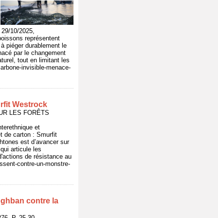
 29/10/2025,
 poissons représentent
 à piéger durablement le
enacé par le changement
urel, tout en limitant les
-carbone-invisible-menace-
rfit Westrock
L POUR LES FORÊTS
terethnique et
t de carton : Smurfit
htones est d’avancer sur
qui articule les
d'actions de résistance au
issent-contre-un-monstre-
Joghban contre la
6, P. 25-30