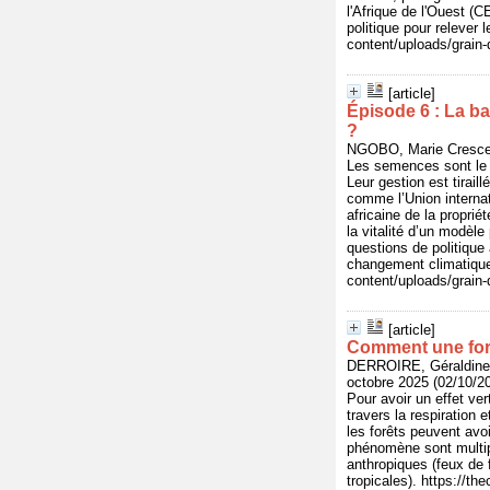
l'Afrique de l'Ouest (
politique pour relever 
content/uploads/grain
[article]
Épisode 6 : La b
?
NGOBO, Marie Crescen
Les semences sont le ca
Leur gestion est tirail
comme l’Union internat
africaine de la proprié
la vitalité d’un modèl
questions de politique
changement climatique 
content/uploads/grain
[article]
Comment une forêt
DERROIRE, Géraldine 
octobre 2025 (02/10/2
Pour avoir un effet ve
travers la respiration 
les forêts peuvent avo
phénomène sont multipl
anthropiques (feux de 
tropicales). https://t