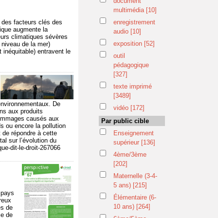
document
multimédia
[10]
t des facteurs clés des
enregistrement
hique augmente la
audio
[10]
eurs climatiques sévères
exposition
[52]
u niveau de la mer)
 inéquitable) entravent le
outil
pédagogique
[327]
texte imprimé
[3489]
 environnementaux. De
vidéo
[172]
ns aux produits
s dommages causés aux
Par public cible
ds ou encore la pollution
t de répondre à cette
Enseignement
al sur l’évolution du
supérieur
[136]
ue-dit-le-droit-267066
4ème/3ème
[202]
Maternelle (3-4-
5 ans)
[215]
s pays
Élémentaire (6-
reux
10 ans)
[264]
es de
le de