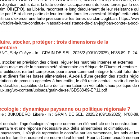
oghban, actifs dans la lutte contre l'accaparement de leurs terres par la soci
lm Oil (EPO), au Libéria, racontent le long déroulement de leur résistance qui
e par l’État d’une partie de leur territoire forestier ancestral. Malgré cette victo
tinue d’exercer une forte pression sur les terres du clan Joghban. https://www
la-victoire-la-lutte-continue-linlassable-resistance-du-clan-joghban-contre-la-so
uire, stocker, protéger : trois dimensions de la
mentaire
NG, Sidy Guèye - In : GRAIN DE SEL, 2025/2 (09/10/2025), N°88-89, P. 24-
, stocker en prévision des crises, réguler les marchés internes et externes
eviers majeurs de la souveraineté alimentaire en Afrique de l'Ouest et centrale.
ges politiques restent complexes pour savoir comment intégrer le coût futur du 
s et diversifier les bases alimentaires. Au-delà d'une gestion des stocks régio
rtations de produits agricoles à bas coûts, le défi reste central : sortir d’une l
es durables, capables de faire de l’alimentation un véritable choix politique de
eaux.org/wp-content/uploads/grain-de-sel/GDS88-89-EP11.pdf
écologie : dynamique paysanne ou politique régionale ?
; BUKOBERO, Libère - In : GRAIN DE SEL, 2025/2 (09/10/2025), N°88-89
et centrale, l’agroécologie s’impose comme un élément clé de la construction
mentaire et une réponse nécessaire aux défis alimentaires et climatiques.
paysannes, il s'agit de reprendre le contrôle sur les semences, les sols et le
r que les familles puissent se nourrir durablement. Pour la Communauté écono