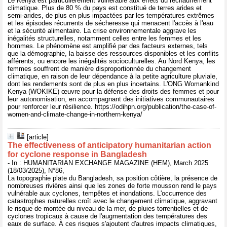
Le Kenya est particulièrement vulnérable aux effets du réchauffement
climatique. Plus de 80 % du pays est constitué de terres arides et
semi-arides, de plus en plus impactées par les températures extrêmes
et les épisodes récurrents de sécheresse qui menacent l'accès à l'eau
et la sécurité alimentaire. La crise environnementale aggrave les
inégalités structurelles, notamment celles entre les femmes et les
hommes. Le phénomène est amplifié par des facteurs externes, tels
que la démographie, la baisse des ressources disponibles et les conflits
afférents, ou encore les inégalités socioculturelles. Au Nord Kenya, les
femmes souffrent de manière disproportionnée du changement
climatique, en raison de leur dépendance à la petite agriculture pluviale,
dont les rendements sont de plus en plus incertains. L'ONG Womankind
Kenya (WOKIKE) œuvre pour la défense des droits des femmes et pour
leur autonomisation, en accompagnant des initiatives communautaires
pour renforcer leur résilience. https://odihpn.org/publication/the-case-of-
women-and-climate-change-in-northern-kenya/
[article]
The effectiveness of anticipatory humanitarian action
for cyclone response in Bangladesh
- In : HUMANITARIAN EXCHANGE MAGAZINE (HEM), March 2025
(18/03/2025), N°86,
La topographie plate du Bangladesh, sa position côtière, la présence de
nombreuses rivières ainsi que les zones de forte mousson rend le pays
vulnérable aux cyclones, tempêtes et inondations. L'occurrence des
catastrophes naturelles croît avec le changement climatique, aggravant
le risque de montée du niveau de la mer, de pluies torrentielles et de
cyclones tropicaux à cause de l'augmentation des températures des
eaux de surface. À ces risques s'ajoutent d'autres impacts climatiques,