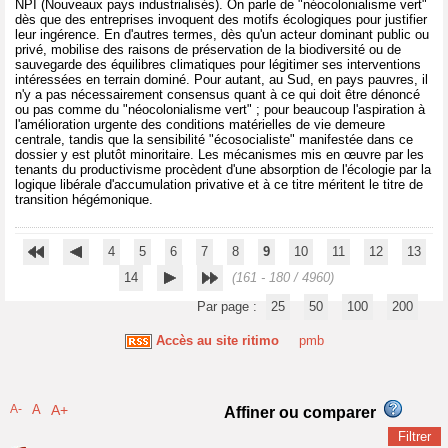
NPI (Nouveaux pays industrialisés). On parle de "néocolonialisme vert"
dès que des entreprises invoquent des motifs écologiques pour justifier
leur ingérence. En d'autres termes, dès qu'un acteur dominant public ou
privé, mobilise des raisons de préservation de la biodiversité ou de
sauvegarde des équilibres climatiques pour légitimer ses interventions
intéressées en terrain dominé. Pour autant, au Sud, en pays pauvres, il
n'y a pas nécessairement consensus quant à ce qui doit être dénoncé
ou pas comme du "néocolonialisme vert" ; pour beaucoup l'aspiration à
l'amélioration urgente des conditions matérielles de vie demeure
centrale, tandis que la sensibilité "écosocialiste" manifestée dans ce
dossier y est plutôt minoritaire. Les mécanismes mis en œuvre par les
tenants du productivisme procèdent d'une absorption de l'écologie par la
logique libérale d'accumulation privative et à ce titre méritent le titre de
transition hégémonique.
4
5
6
7
8
9
10
11
12
13
14
(161 - 180 / 4960)
Par page :
25
50
100
200
Accès au site ritimo
pmb
A-
A
A+
Affiner ou comparer