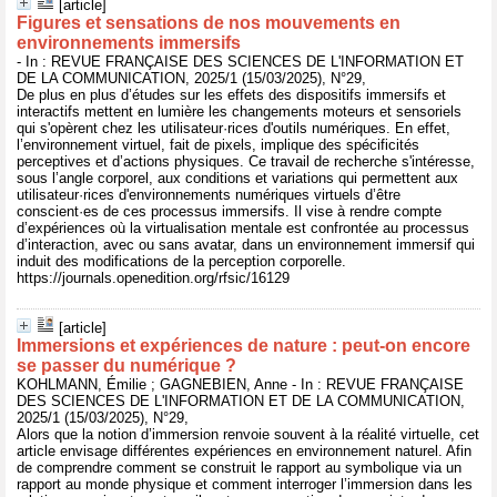
[article]
Figures et sensations de nos mouvements en
environnements immersifs
- In : REVUE FRANÇAISE DES SCIENCES DE L'INFORMATION ET
DE LA COMMUNICATION, 2025/1 (15/03/2025), N°29,
De plus en plus d’études sur les effets des dispositifs immersifs et
interactifs mettent en lumière les changements moteurs et sensoriels
qui s'opèrent chez les utilisateur·rices d'outils numériques. En effet,
l’environnement virtuel, fait de pixels, implique des spécificités
perceptives et d’actions physiques. Ce travail de recherche s'intéresse,
sous l’angle corporel, aux conditions et variations qui permettent aux
utilisateur·rices d'environnements numériques virtuels d’être
conscient·es de ces processus immersifs. Il vise à rendre compte
d’expériences où la virtualisation mentale est confrontée au processus
d’interaction, avec ou sans avatar, dans un environnement immersif qui
induit des modifications de la perception corporelle.
https://journals.openedition.org/rfsic/16129
[article]
Immersions et expériences de nature : peut-on encore
se passer du numérique ?
KOHLMANN, Émilie ; GAGNEBIEN, Anne - In : REVUE FRANÇAISE
DES SCIENCES DE L'INFORMATION ET DE LA COMMUNICATION,
2025/1 (15/03/2025), N°29,
Alors que la notion d’immersion renvoie souvent à la réalité virtuelle, cet
article envisage différentes expériences en environnement naturel. Afin
de comprendre comment se construit le rapport au symbolique via un
rapport au monde physique et comment interroger l’immersion dans les