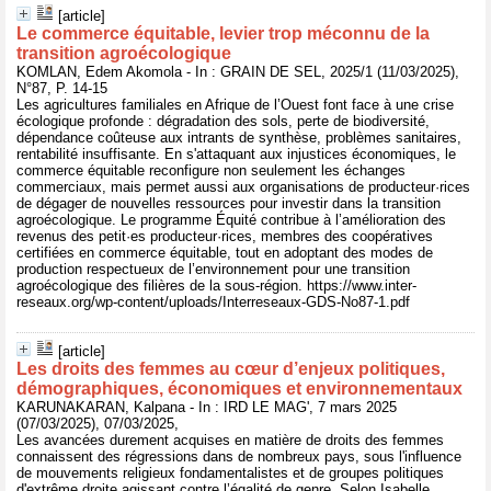
[article]
Le commerce équitable, levier trop méconnu de la
transition agroécologique
KOMLAN, Edem Akomola - In : GRAIN DE SEL, 2025/1 (11/03/2025),
N°87, P. 14-15
Les agricultures familiales en Afrique de l’Ouest font face à une crise
écologique profonde : dégradation des sols, perte de biodiversité,
dépendance coûteuse aux intrants de synthèse, problèmes sanitaires,
rentabilité insuffisante. En s'attaquant aux injustices économiques, le
commerce équitable reconfigure non seulement les échanges
commerciaux, mais permet aussi aux organisations de producteur·rices
de dégager de nouvelles ressources pour investir dans la transition
agroécologique. Le programme Équité contribue à l’amélioration des
revenus des petit·es producteur·rices, membres des coopératives
certifiées en commerce équitable, tout en adoptant des modes de
production respectueux de l’environnement pour une transition
agroécologique des filières de la sous-région. https://www.inter-
reseaux.org/wp-content/uploads/Interreseaux-GDS-No87-1.pdf
[article]
Les droits des femmes au cœur d’enjeux politiques,
démographiques, économiques et environnementaux
KARUNAKARAN, Kalpana - In : IRD LE MAG', 7 mars 2025
(07/03/2025), 07/03/2025,
Les avancées durement acquises en matière de droits des femmes
connaissent des régressions dans de nombreux pays, sous l'influence
de mouvements religieux fondamentalistes et de groupes politiques
d'extrême droite agissant contre l’égalité de genre. Selon Isabelle