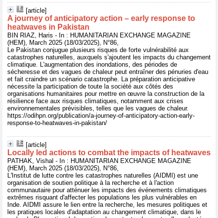
[article]
A journey of anticipatory action – early response to
heatwaves in Pakistan
BIN RIAZ, Haris - In : HUMANITARIAN EXCHANGE MAGAZINE
(HEM), March 2025 (18/03/2025), N°86,
Le Pakistan conjugue plusieurs risques de forte vulnérabilité aux
catastrophes naturelles, auxquels s'ajoutent les impacts du changement
climatique. L'augmentation des inondations, des périodes de
sécheresse et des vagues de chaleur peut entraîner des pénuries d'eau
et fait craindre un scénario catastrophe. La préparation anticipative
nécessite la participation de toute la société aux côtés des
organisations humanitaires pour mettre en œuvre la construction de la
résilience face aux risques climatiques, notamment aux crises
environnementales prévisibles, telles que les vagues de chaleur.
https://odihpn.org/publication/a-journey-of-anticipatory-action-early-
response-to-heatwaves-in-pakistan/
[article]
Locally led actions to combat the impacts of heatwaves
PATHAK, Vishal - In : HUMANITARIAN EXCHANGE MAGAZINE
(HEM), March 2025 (18/03/2025), N°86,
L'Institut de lutte contre les catastrophes naturelles (AIDMI) est une
organisation de soutien politique à la recherche et à l'action
communautaire pour atténuer les impacts des événements climatiques
extrêmes risquant d'affecter les populations les plus vulnérables en
Inde. AIDMI assure le lien entre la recherche, les mesures politiques et
les pratiques locales d'adaptation au changement climatique, dans le