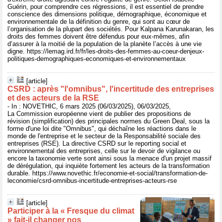
Guérin, pour comprendre ces régressions, il est essentiel de prendre
conscience des dimensions politique, démographique, économique et
environnementale de la définition du genre, qui sont au cœur de
l’organisation de la plupart des sociétés. Pour Kalpana Karunakaran, les
droits des femmes doivent être défendus pour eux-mêmes, afin
d’assurer à la moitié de la population de la planète l’accès à une vie
digne. https://lemag.ird.fr/fr/les-droits-des-femmes-au-coeur-denjeux-
politiques-demographiques-economiques-et-environnementaux
[article]
CSRD : après "l'omnibus", l'incertitude des entreprises
et des acteurs de la RSE
- In : NOVETHIC, 6 mars 2025 (06/03/2025), 06/03/2025,
La Commission européenne vient de publier des propositions de
révision (simplification) des principales normes du Green Deal, sous la
forme d'une loi dite "Omnibus", qui déchaîne les réactions dans le
monde de l'entreprise et le secteur de la Responsabilité sociale des
entreprises (RSE). La directive CSRD sur le reporting social et
environnemental des entreprises, celle sur le devoir de vigilance ou
encore la taxonomie verte sont ainsi sous la menace d'un projet massif
de dérégulation, qui inquiète fortement les acteurs de la transformation
durable. https://www.novethic.fr/economie-et-social/transformation-de-
leconomie/csrd-omnibus-incertitude-entreprises-acteurs-rse
[article]
Participer à la « Fresque du climat
» fait-il changer nos