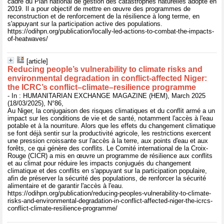
cadre du Plan national de gestion des catastrophes naturelles adopté en
2019. Il a pour objectif de mettre en œuvre des programmes de
reconstruction et de renforcement de la résilience à long terme, en
s'appuyant sur la participation active des populations.
https://odihpn.org/publication/locally-led-actions-to-combat-the-impacts-
of-heatwaves/
[article]
Reducing people’s vulnerability to climate risks and
environmental degradation in conflict-affected Niger:
the ICRC’s conflict–climate–resilience programme
- In : HUMANITARIAN EXCHANGE MAGAZINE (HEM), March 2025
(18/03/2025), N°86,
Au Niger, la conjugaison des risques climatiques et du conflit armé a un
impact sur les conditions de vie et de santé, notamment l'accès à l'eau
potable et à la nourriture. Alors que les effets du changement climatique
se font déjà sentir sur la productivité agricole, les restrictions exercent
une pression croissante sur l'accès à la terre, aux points d'eau et aux
forêts, ce qui génère des conflits. Le Comité international de la Croix-
Rouge (CICR) a mis en œuvre un programme de résilience aux conflits
et au climat pour réduire les impacts conjugués du changement
climatique et des conflits en s'appuyant sur la participation populaire,
afin de préserver la sécurité des populations, de renforcer la sécurité
alimentaire et de garantir l'accès à l'eau.
https://odihpn.org/publication/reducing-peoples-vulnerability-to-climate-
risks-and-environmental-degradation-in-conflict-affected-niger-the-icrcs-
conflict-climate-resilience-programme/