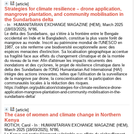
[article]
Strategies for climate resilience – drone application,
mangrove plantation, and community mobilisation in
the Sundarbans delta
- In : HUMANITARIAN EXCHANGE MAGAZINE (HEM), March 2025
(18/03/2025), N°86,
Le delta des Sundarbans, qui s'étire à la frontière entre le Bengale
occidental en Inde et le Bangladesh, constitue la plus vaste forêt de
mangrove au monde. Inscrit au patrimoine mondial de l'UNESCO en
1987, ce site renferme une biodiversité exceptionnelle avec des
espèces menacées d'extinction. Sa localisation géographique accentue
sa fragilité face aux effets du changement climatique et de la montée
du niveau de la mer. Afin d'atténuer les impacts récurrents des
inondations et des cyclones, le projet de résilience climatique dans le
delta des Sundarbans de l'ONG Humanitarian Aid International (HAI)
intègre des actions innovantes, telles que l'utilisation de la surveillance
de la mangrove par drone, la conscientisation et la participation des
communautés locales à la réduction des risques.
https://odihpn.org/publication/strategies-for-climate-resilience-drone-
application-mangrove-plantation-and-community-mobilisation-in-the-
sundarbans-delta/
[article]
The case of women and climate change in Northern
Kenya
ROTICH, Carol - In : HUMANITARIAN EXCHANGE MAGAZINE (HEM),
March 2025 (18/03/2025), N°86,