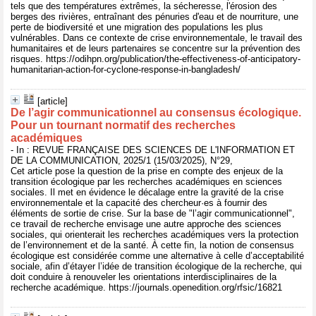
tels que des températures extrêmes, la sécheresse, l'érosion des
berges des rivières, entraînant des pénuries d'eau et de nourriture, une
perte de biodiversité et une migration des populations les plus
vulnérables. Dans ce contexte de crise environnementale, le travail des
humanitaires et de leurs partenaires se concentre sur la prévention des
risques. https://odihpn.org/publication/the-effectiveness-of-anticipatory-
humanitarian-action-for-cyclone-response-in-bangladesh/
[article]
De l’agir communicationnel au consensus écologique.
Pour un tournant normatif des recherches
académiques
- In : REVUE FRANÇAISE DES SCIENCES DE L'INFORMATION ET
DE LA COMMUNICATION, 2025/1 (15/03/2025), N°29,
Cet article pose la question de la prise en compte des enjeux de la
transition écologique par les recherches académiques en sciences
sociales. Il met en évidence le décalage entre la gravité de la crise
environnementale et la capacité des chercheur·es à fournir des
éléments de sortie de crise. Sur la base de "l’agir communicationnel",
ce travail de recherche envisage une autre approche des sciences
sociales, qui orienterait les recherches académiques vers la protection
de l’environnement et de la santé. À cette fin, la notion de consensus
écologique est considérée comme une alternative à celle d’acceptabilité
sociale, afin d’étayer l’idée de transition écologique de la recherche, qui
doit conduire à renouveler les orientations interdisciplinaires de la
recherche académique. https://journals.openedition.org/rfsic/16821