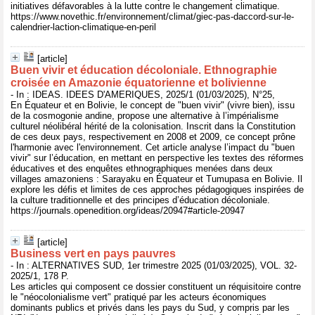
initiatives défavorables à la lutte contre le changement climatique.
https://www.novethic.fr/environnement/climat/giec-pas-daccord-sur-le-
calendrier-laction-climatique-en-peril
[article]
Buen vivir et éducation décoloniale. Ethnographie
croisée en Amazonie équatorienne et bolivienne
- In : IDEAS. IDEES D'AMERIQUES, 2025/1 (01/03/2025), N°25,
En Équateur et en Bolivie, le concept de "buen vivir" (vivre bien), issu
de la cosmogonie andine, propose une alternative à l’impérialisme
culturel néolibéral hérité de la colonisation. Inscrit dans la Constitution
de ces deux pays, respectivement en 2008 et 2009, ce concept prône
l'harmonie avec l'environnement. Cet article analyse l’impact du "buen
vivir" sur l’éducation, en mettant en perspective les textes des réformes
éducatives et des enquêtes ethnographiques menées dans deux
villages amazoniens : Sarayaku en Équateur et Tumupasa en Bolivie. Il
explore les défis et limites de ces approches pédagogiques inspirées de
la culture traditionnelle et des principes d’éducation décoloniale.
https://journals.openedition.org/ideas/20947#article-20947
[article]
Business vert en pays pauvres
- In : ALTERNATIVES SUD, 1er trimestre 2025 (01/03/2025), VOL. 32-
2025/1, 178 P.
Les articles qui composent ce dossier constituent un réquisitoire contre
le "néocolonialisme vert" pratiqué par les acteurs économiques
dominants publics et privés dans les pays du Sud, y compris par les