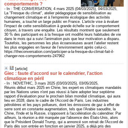
comportements ?
- In : THE CONVERSATION, 4 mars 2025 (04/03/2025), 04/03/2025,
La "Fresque du climat", atelier pédagogique de sensibilisation au
changement climatique et à l'empreinte écologique des activités
humaines, a touché un large public en France. L'article vise à évaluer
l'impact de cette sensibilisation à grande échelle sur le comportement
citoyen, à travers une enquête. Les résultats montrent que seulement
30 % des participant·es à la fresque ont modifié leurs habitudes de vie
dans le mois qui a suivi l'animation puis que leur motivation a disparu.
Toutefois, les personnes les plus écoanxieuses avant l’atelier restent
les plus engagées en faveur de l’environnement après celui-ci.
https://theconversation.com/participer-a-la-fresque-du-climat-fait-il-
changer-nos-comportements-247962
[article]
Giec : faute d'accord sur le calendrier, l'action
climatique en péril
- In : NOVETHIC, 3 mars 2025 (03/03/2025), 03/05/2025,
Réunis début mars 2025 en Chine, les expert·es climatiques mandatés
par les Nations unies n'ont pas réussi à faire adopter leur septième
rapport d’évaluation pour le prochain bilan mondial climatique, qui aura
lieu en 2028, dans le cadre de l'Accord de Paris. Les industries
pétrolières et les pays pollueurs, dont les émissions de gaz à effet de
serre sont en constante augmentation, tels que l'Arabie saoudite, la
Chine, l'Inde et la Russie, s'opposent à l'accélération du calendrier. Par
ailleurs, la réunion a été marquée par l'absence des États-Unis, alors
que le Président Donald Trump, qui a annoncé son retrait de l'Accord de
Paris dès son entrée en fonction en janvier 2025, a déjà pris des