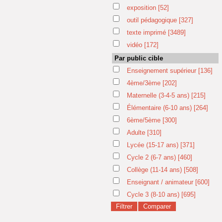
exposition
[52]
outil pédagogique
[327]
texte imprimé
[3489]
vidéo
[172]
Par public cible
Enseignement supérieur
[136]
4ème/3ème
[202]
Maternelle (3-4-5 ans)
[215]
Élémentaire (6-10 ans)
[264]
6ème/5ème
[300]
Adulte
[310]
Lycée (15-17 ans)
[371]
Cycle 2 (6-7 ans)
[460]
Collège (11-14 ans)
[508]
Enseignant / animateur
[600]
Cycle 3 (8-10 ans)
[695]