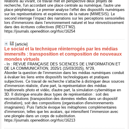
relations au vivant, ce travail met en perspective deux projets de
recherche, l'un accordant une place centrale au numérique, l'autre une
place périphérique. Le premier analyse l’effet des dispositifs numériques
sur les représentations et expériences de la nature (MIMESIS). Le
second interroge l’impact des narrations sur les perceptions sensorielles
lors d’immersions dans l’environnement naturel et leur réinvestissement
dans des écritures collectives (RECIT’M2).
https://journals.openedition.org/rfsic/16254
[article]
Le social et la technique réinterrogés par les médias
immersifs : transposition et composition de nouveaux
mondes virtuels
- In : REVUE FRANÇAISE DES SCIENCES DE L'INFORMATION ET
DE LA COMMUNICATION, 2025/1 (15/03/2025), N°29,
Aborder la question de l’immersion dans les médias numériques conduit
à évaluer les liens entre dispositifs technologiques et pratiques
subjectives. Ce travail de recherche s'attache à distinguer deux sources
d’immersion réaliste, d'une part, la représentation des médias
traditionnels photo et vidéo, d'autre part, la simulation cybernétique en
3D. Il distingue ensuite deux types de représentation : soit des
reconstitutions (transposition des données réelles dans un dispositif
d'imitation), soit des compositions (organisation d'environnements
imaginaires). Puis l'article évoque les métaphores complémentaires
d’immersion, telles que les avatars, qui intensifient l’immersion avec
une plongée dans un corps de substitution.
https://journals.openedition.org/rfsic/16213