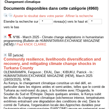
Changement climatique
Documents disponibles dans cette catégorie (
4960
)
Ajouter le résultat dans votre panier
Affiner la recherche
Etendre la recherche sur
niveau(x) vers le haut et
vers le bas
N°86 - March 2025 - Climate change adaptations in humanitarian
programming
(Bulletin de HUMANITARIAN EXCHANGE MAGAZINE
(HEM))
/
Paul KNOX CLARKE
[article]
Community resilience, livelihoods diversification and
recovery, and mitigating climate change shocks in
Turkana County
OLEMARAMPA, Ferguson ; EKAL, Dan ; KIBUKU, Patrick - In :
HUMANITARIAN EXCHANGE MAGAZINE (HEM), March 2025
(18/03/2025), N°86,
Au Kenya, le changement climatique constitue un réel défi, en
particulier dans les régions arides et semi-arides, telles que le comté de
Turkana au nord-ouest du pays, à la frontière avec l'Ouganda, le
Soudan du Sud et l'Éthiopie. Depuis quelques années, le Kenya subit
les effets du changement climatique (sécheresse intense, températures
extrêmes entraînant une dégradation des conditions de vie). Dans le
comté de Turkana, l'organisation locale des Approches durables pour
l'autonomisation communautaire (SAPCONE) œuvre en partenariat avec