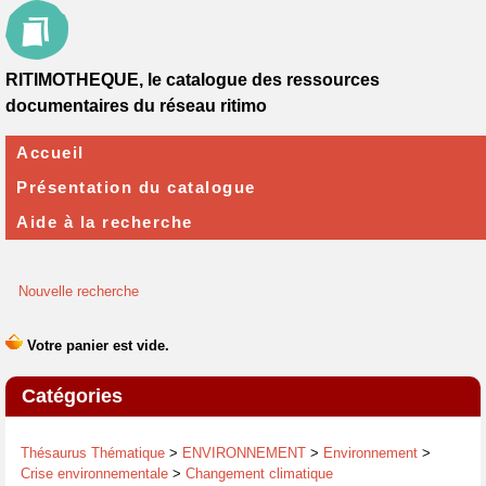
RITIMOTHEQUE, le catalogue des ressources
documentaires du réseau ritimo
Accueil
Présentation du catalogue
Aide à la recherche
Nouvelle recherche
Catégories
Thésaurus Thématique
>
ENVIRONNEMENT
>
Environnement
>
Crise environnementale
>
Changement climatique