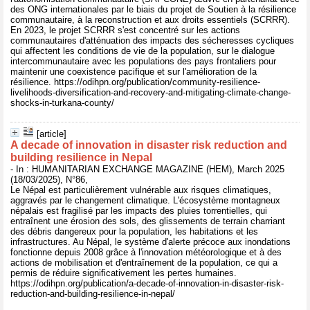
des ONG internationales par le biais du projet de Soutien à la résilience
communautaire, à la reconstruction et aux droits essentiels (SCRRR).
En 2023, le projet SCRRR s'est concentré sur les actions
communautaires d'atténuation des impacts des sécheresses cycliques
qui affectent les conditions de vie de la population, sur le dialogue
intercommunautaire avec les populations des pays frontaliers pour
maintenir une coexistence pacifique et sur l'amélioration de la
résilience. https://odihpn.org/publication/community-resilience-
livelihoods-diversification-and-recovery-and-mitigating-climate-change-
shocks-in-turkana-county/
[article]
A decade of innovation in disaster risk reduction and
building resilience in Nepal
- In : HUMANITARIAN EXCHANGE MAGAZINE (HEM), March 2025
(18/03/2025), N°86,
Le Népal est particulièrement vulnérable aux risques climatiques,
aggravés par le changement climatique. L'écosystème montagneux
népalais est fragilisé par les impacts des pluies torrentielles, qui
entraînent une érosion des sols, des glissements de terrain charriant
des débris dangereux pour la population, les habitations et les
infrastructures. Au Népal, le système d'alerte précoce aux inondations
fonctionne depuis 2008 grâce à l'innovation météorologique et à des
actions de mobilisation et d'entraînement de la population, ce qui a
permis de réduire significativement les pertes humaines.
https://odihpn.org/publication/a-decade-of-innovation-in-disaster-risk-
reduction-and-building-resilience-in-nepal/