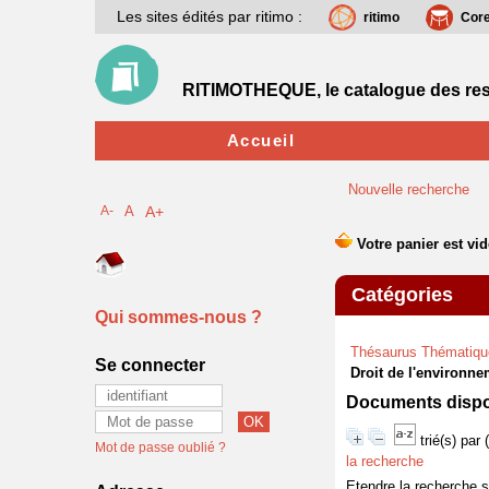
Les sites édités par ritimo :
ritimo
Cor
RITIMOTHEQUE, le catalogue des res
Accueil
Nouvelle recherche
A-
A
A+
Catégories
Qui sommes-nous ?
Thésaurus Thématiqu
Se connecter
Droit de l'environn
Documents dispon
trié(s) par
Mot de passe oublié ?
la recherche
Etendre la recherche 