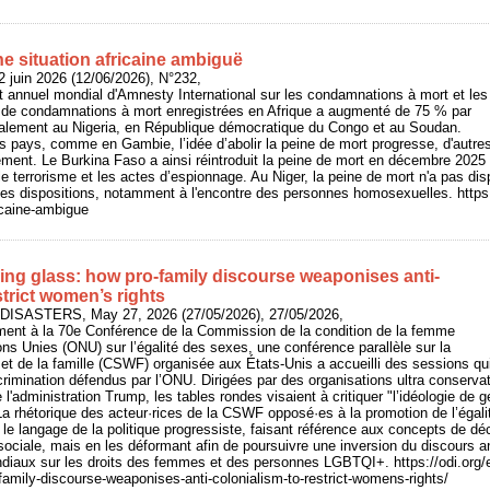
e situation africaine ambiguë
 juin 2026 (12/06/2026), N°232,
rt annuel mondial d'Amnesty International sur les condamnations à mort et les
 de condamnations à mort enregistrées en Afrique a augmenté de 75 % par
ipalement au Nigeria, en République démocratique du Congo et au Soudan.
s pays, comme en Gambie, l’idée d’abolir la peine de mort progresse, d'autres
sement. Le Burkina Faso a ainsi réintroduit la peine de mort en décembre 2025 p
 le terrorisme et les actes d’espionnage. Au Niger, la peine de mort n'a pas d
ines dispositions, notamment à l'encontre des personnes homosexuelles. https:
icaine-ambigue
ing glass: how pro-family discourse weaponises anti-
strict women’s rights
: DISASTERS, May 27, 2026 (27/05/2026), 27/05/2026,
ement à la 70e Conférence de la Commission de la condition de la femme
ons Unies (ONU) sur l’égalité des sexes, une conférence parallèle sur la
et de la famille (CSWF) organisée aux États-Unis a accueilli des sessions qui
scrimination défendus par l’ONU. Dirigées par des organisations ultra conserva
l'administration Trump, les tables rondes visaient à critiquer "l’idéologie de g
 La rhétorique des acteur·rices de la CSWF opposé·es à la promotion de l’égal
le langage de la politique progressiste, faisant référence aux concepts de déc
sociale, mais en les déformant afin de poursuivre une inversion du discours ant
diaux sur les droits des femmes et des personnes LGBTQI+. https://odi.org/e
family-discourse-weaponises-anti-colonialism-to-restrict-womens-rights/