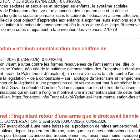
ON, 7 avril 2026 (07/04/2026), 07/04/2026,
ences sexistes et sexuelles et protéger les enfants, le système scolaire
 de l'éducation affective et relationnelle dès la maternelle et la décline
 long de la scolarité primaire, dans le cadre de l’éducation à la vie affective, 
le-ci a pour objectif d'apprendre aux enfants à exprimer leurs émotions et à r
les initier à la notion de consentement dès le plus jeune âge. https://theconv
-de-mon-corps-mappartient-a-la-prevention-des-violences-278279
adan » et l’instrumentalisation des chiffres de
vril 2026 (07/04/2026), 07/04/2026,
on visant à lutter contre les formes renouvelées de l’antisémitisme, dite loi
roline Yadan, députée de la huitième circonscription des Français·es établi·e
Israël, la Palestine et Jérusalem), n’a rien à voir avec la lutte contre l’anti
 la législation – déjà contestable – sur l’apologie du terrorisme et l’empêchem
onner de la légitimité à une proposition de loi visant avant tout à empêcher la cri
de à Gaza, la députée Caroline Yadan s’appuie sur les chiffres de l’antisémitis
isations qui en sont à l’origine montrent une instrumentalisation de cette réal
élien. https://orientxxi.info/France-La-loi-Yadan-et-l-instrumentalisation-des-c
el : l’inquiétant retour d’une arme que le droit avait bannie
THE CONVERSATION, 3 avril 2026 (03/04/2026), 03/04/2026,
1997 ayant abouti à une nette baisse de la production de mines antipersonnel,
tiliser, depuis la guerre en Ukraine, alors que ces mines contreviennent au dro
ces pour bloquer l’avancée des troupes ennemies, raison néanmoins invoquée po