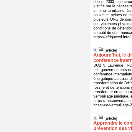
depuis 2003, une circul
justifié par la nécessi
criminalité urbaine. C
nouvelles peines de mo
plusieurs ONG dénonce 
des violences physiqu
conditions de détention
un outil de communicat
https://afriquexxi.in
[article]
Aujourd’hui, le d
conférence intern
DUBIN, Laurence ; RO
Les gouvernements de 
conférence internationa
énergétique au cœur d’u
transformation de l’of
fossile et de tensions 
transformer en actes u
verrouillage juridique,
https://theconversatio
briser-ce-verrouillage
[article]
Apprendre le cons
prévention des v