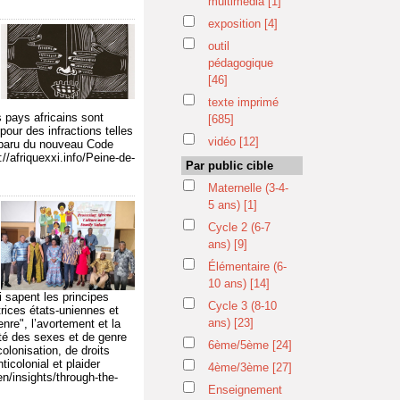
multimédia
[1]
exposition
[4]
outil
pédagogique
[46]
texte imprimé
 pays africains sont
[685]
our des infractions telles
vidéo
[12]
isparu du nouveau Code
//afriquexxi.info/Peine-de-
Par public cible
Maternelle (3-4-
5 ans)
[1]
Cycle 2 (6-7
ans)
[9]
Élémentaire (6-
10 ans)
[14]
 sapent les principes
Cycle 3 (8-10
trices états-uniennes et
ans)
[23]
enre", l’avortement et la
ité des sexes et de genre
6ème/5ème
[24]
olonisation, de droits
icolonial et plaider
4ème/3ème
[27]
n/insights/through-the-
Enseignement