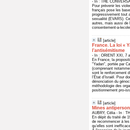
- In : THE CONVERSATI
Pour prévenir les viol
français pose les bases
progressivement tout au
sexualité (EVARS). Cel
autres, mais aussi de 
consentement-a-lecole
[article]
France. La loi « Y
l’antisémitisme
- In : ORIENT XXI, 7 a
En France, la propositi
"Yadan", portée par Ca
(comprenant notamment 
sont le renforcement de
l’État d’Israël. Pour d
dénonciation du génoci
méthodologie des organ
positionnement pro-isra
[article]
Mines antipersonn
AUBRY, Célia - In : 
En dépit du traité de 
de recommencer à les u
qu’elles sont ineffica