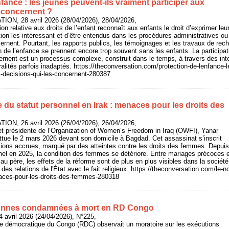
nfance : les jeunes peuvent‑ils vraiment participer aux
s concernent ?
ON, 28 avril 2026 (28/04/2026), 28/04/2026,
n relative aux droits de l’enfant reconnaît aux enfants le droit d’exprimer leu
tion les intéressant et d’être entendus dans les procédures administratives ou
ncernent. Pourtant, les rapports publics, les témoignages et les travaux de rec
n de l’enfance se prennent encore trop souvent sans les enfants. La participa
ernent est un processus complexe, construit dans le temps, à travers des int
lités parfois inadaptés. https://theconversation.com/protection-de-lenfance-l
x-decisions-qui-les-concernent-280387
du statut personnel en Irak : menaces pour les droits des
ON, 26 avril 2026 (26/04/2026), 26/04/2026,
 et présidente de l’Organization of Women’s Freedom in Iraq (OWFI), Yanar
ue le 2 mars 2026 devant son domicile à Bagdad. Cet assassinat s’inscrit
sions accrues, marqué par des atteintes contre les droits des femmes. Depuis
el en 2025, la condition des femmes se détériore. Entre mariages précoces e
 au père, les effets de la réforme sont de plus en plus visibles dans la société
 des relations de l'État avec le fait religieux. https://theconversation.com/le-
aces-pour-les-droits-des-femmes-280318
sonnes condamnées à mort en RD Congo
 avril 2026 (24/04/2026), N°225,
ue démocratique du Congo (RDC) observait un moratoire sur les exécutions