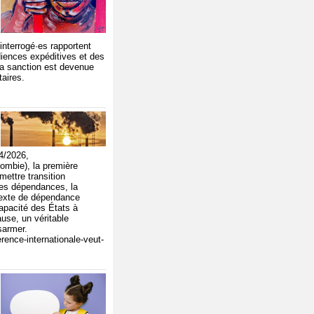
interrogé·es rapportent
iences expéditives et des
: la sanction est devenue
taires.
4/2026,
ombie), la première
mettre transition
 des dépendances, la
ntexte de dépendance
 capacité des États à
ause, un véritable
ésarmer.
rence-internationale-veut-