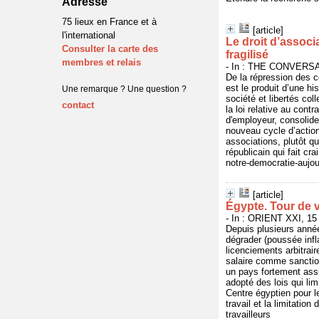
Adresse
75 lieux en France et à
[article]
l'international
Le droit d’associ
Consulter la carte des
fragilisé
membres et relais
- In : THE CONVERSAT
De la répression des co
est le produit d’une hi
Une remarque ? Une question ?
société et libertés col
contact
la loi relative au contr
d'employeur, consolide
nouveau cycle d’action
associations, plutôt q
républicain qui fait c
notre-democratie-aujou
[article]
Égypte. Tour de vi
- In : ORIENT XXI, 15 
Depuis plusieurs années
dégrader (poussée infla
licenciements arbitrair
salaire comme sanction
un pays fortement ass
adopté des lois qui lim
Centre égyptien pour l
travail et la limitatio
travailleurs