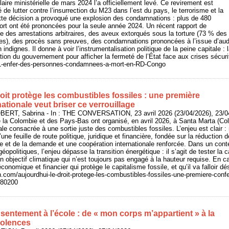
aire ministérielle de mars 2024 l’a officiellement levé. Ce revirement est
té de lutter contre l’insurrection du M23 dans l’est du pays, le terrorisme et la
ette décision a provoqué une explosion des condamnations : plus de 480
rt ont été prononcées pour la seule année 2024. Un récent rapport de
des arrestations arbitraires, des aveux extorqués sous la torture (73 % des 
es), des procès sans preuves, des condamnations prononcées à l’issue d’aud
 indignes. Il donne à voir l’instrumentalisation politique de la peine capitale 
ion du gouvernement pour afficher la fermeté de l’État face aux crises sécuri
fo/L-enfer-des-personnes-condamnees-a-mort-en-RD-Congo
roit protège les combustibles fossiles : une première
ationale veut briser ce verrouillage
BERT, Sabrina - In : THE CONVERSATION, 23 avril 2026 (23/04/2026), 23/0
la Colombie et des Pays-Bas ont organisé, en avril 2026, à Santa Marta (Col
le consacrée à une sortie juste des combustibles fossiles. L’enjeu est clair : 
ne feuille de route politique, juridique et financière, fondée sur la réduction
fre et de la demande et une coopération internationale renforcée. Dans un co
géopolitiques, l’enjeu dépasse la transition énergétique : il s’agit de tester la
n objectif climatique qui n’est toujours pas engagé à la hauteur requise. En c
 économique et financier qui protège le capitalisme fossile, et qu’il va falloir d
n.com/aujourdhui-le-droit-protege-les-combustibles-fossiles-une-premiere-confe
-280200
entement à l’école : de « mon corps m’appartient » à la
iolences