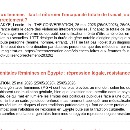
ux femmes : faut‑il réformer l’incapacité totale de travail, ou
correctement ?
KYE, Leonie - In : THE CONVERSATION, 26 mai 2026 (26/05/2026), 26/05
rance dans le cadre des violences interpersonnelles, l’incapacité totale de tra
'envisager une réforme de cet outil, son utilisation mérite d’être améliorée, e
iales ou sexuelles. L'ITT désigne la durée de gêne notable d’origine physique 
toute personne (femme, homme, enfant). L'ITT ne fait pas l’objet d’un diagnost
Elle peut donc être décidée par d’autres personnes que des médecins, par ex
agistrat·es. https://theconversation.com/violences-faites-aux-femmes-faut-il
utot-lutiliser-correctement-283292
énitales féminines en Égypte : répression légale, résistance
ION, 25 mai 2026 (25/05/2026), 25/05/2026,
ions génitales féminines (MGF) sont les plus élevées au monde : selon les do
issent une mutilation génitale, bien que l’excision soit interdite dans le pays
ité, ce qui met en lumière les limites des politiques publiques face à une cultu
. Entre un cadre juridique renforcé mais rarement appliqué, une médicalisati
ns réduire les risques ni des traditions patriarcales qui font de cette pratique
mbat pour l’abolition de l’excision en Égypte bute sur la tradition culturelle.
n.com/les-mutilations-genitales-feminines-en-egypte-repression-legale-resista