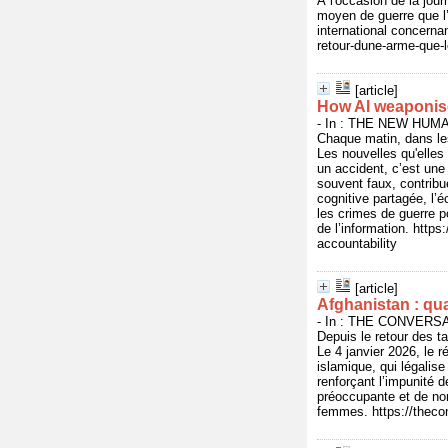
À l'occasion de la jour
moyen de guerre que l’o
international concerna
retour-dune-arme-que-l
[article]
How AI weaponise
- In : THE NEW HUMAN
Chaque matin, dans les
Les nouvelles qu'elles 
un accident, c’est une
souvent faux, contribue
cognitive partagée, l’é
les crimes de guerre po
de l’information. http
accountability
[article]
Afghanistan : qua
- In : THE CONVERSAT
Depuis le retour des t
Le 4 janvier 2026, le r
islamique, qui légalis
renforçant l’impunité 
préoccupante et de nom
femmes. https://theco