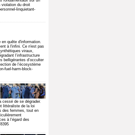
ques fondamentaux sur un
violation du droit
ersonnel-linquietant-
 en quête d'information.
t à l'infini. Ce n'est pas
synthétiques viraux,
gradant l’infrastructure
es belligérantes d’occulter
rotection de l’écosystème
on-fuel-harm-block-
’a cessé de se dégrader.
ittéraliste de la loi
tés des femmes, tout en
ticulièrement
ces à l’égard des
78395