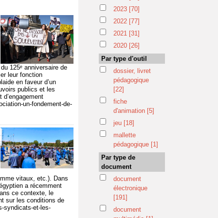
2023
[70]
2022
[77]
2021
[31]
2020
[26]
Par type d'outil
n du 125ᵉ anniversaire de
dossier, livret
cer leur fonction
pédagogique
laide en faveur d’un
voirs publics et les
[22]
rat d’engagement
fiche
sociation-un-fondement-de-
d'animation
[5]
jeu
[18]
mallette
pédagogique
[1]
Par type de
document
omme vitaux, etc.). Dans
document
t égyptien a récemment
électronique
Dans ce contexte, le
[191]
t sur les conditions de
es-syndicats-et-les-
document