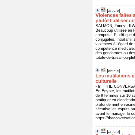
[article]
Violences faites a
plutôt l’utiliser 
SALMON, Fanny ; KWA
Beaucoup utilisée en F
comprise. Plutôt que d
conjugales, intrafamil
violences à l'égard de 
compétence médicale. 
des gendarmes ou des m
totale-de-travail-ou-pl
[article]
Les mutilations g
culturelle
- In : THE CONVERSAT
En Égypte, les mutilat
de 9 femmes sur 10 sub
pratiquer en clandestin
profondément enracinée
sécurise les esprits sa
avant le mariage, le co
https://theconversatio
[article]