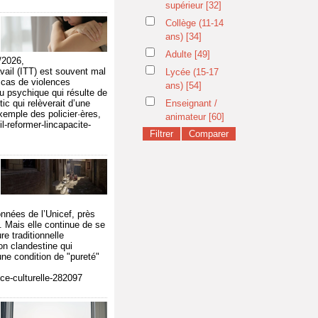
supérieur
[32]
Collège (11-14
ans)
[34]
Adulte
[49]
/2026,
vail (ITT) est souvent mal
Lycée (15-17
n cas de violences
ans)
[54]
ou psychique qui résulte de
ic qui relèverait d’une
Enseignant /
emple des policier·ères,
animateur
[60]
-reformer-lincapacite-
nnées de l’Unicef, près
. Mais elle continue de se
re traditionnelle
on clandestine qui
 une condition de "pureté"
nce-culturelle-282097