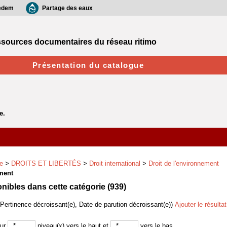
edem
Partage des eaux
sources documentaires du réseau ritimo
Présentation du catalogue
e
>
DROITS ET LIBERTÉS
>
Droit international
>
Droit de l'environnement
ement
ibles dans cette catégorie (
939
)
(Pertinence décroissant(e), Date de parution décroissant(e))
Ajouter le résulta
sur
niveau(x) vers le haut et
vers le bas