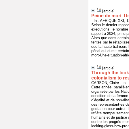
[article]
Peine de mort. Un
- In : AFRIQUE XXI, 12
Selon le dernier rappo
exécutions, le nombre
rapport à 2024, princ
Alors que dans certain
tentés par le rétablis
que la haute trahison,
pénal qui durcit certa
mort-Une-situation-afr
[article]
Through the look
colonialism to re
CARSON, Claire - In 
Cette année, parallèl
organisée par les Nati
condition de la femme 
d’égalité et de non-di
des représentant·es de 
gestation pour autrui.
reflète trompeusement 
humains et de justice 
contre les progrès mon
looking-glass-how-pro-