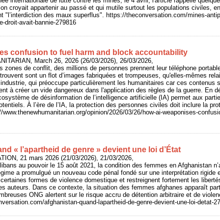
née internationale de lutte contre les mines, le 4 avril, l'article rappelle quel
n croyait appartenir au passé et qui mutile surtout les populations civiles, en 
nt "l’interdiction des maux superflus". https://theconversation.com/mines-antip
e-droit-avait-bannie-279816
s confusion to fuel harm and block accountability
ITARIAN, March 26, 2026 (26/03/2026), 26/03/2026,
 zones de conflit, des millions de personnes prennent leur téléphone portable
trouvent sont un flot d’images fabriquées et trompeuses, qu'elles-mêmes relaien
 industrie, qui préoccupe particulièrement les humanitaires car ces contenus 
nt à créer un vide dangereux dans l'application des règles de la guerre. En dé
cosystème de désinformation de l’intelligence artificielle (IA) permet aux parti
tentiels. À l’ère de l’IA, la protection des personnes civiles doit inclure la p
s://www.thenewhumanitarian.org/opinion/2026/03/26/how-ai-weaponises-confusi
nd « l’apartheid de genre » devient une loi d’État
ION, 21 mars 2026 (21/03/2026), 21/03/2026,
alibans au pouvoir le 15 août 2021, la condition des femmes en Afghanistan n
égime a promulgué un nouveau code pénal fondé sur une interprétation rigide et l
e certaines formes de violence domestique et restreignent fortement les liber
des auteurs. Dans ce contexte, la situation des femmes afghanes apparaît par
breuses ONG alertent sur le risque accru de détention arbitraire et de violen
nversation.com/afghanistan-quand-lapartheid-de-genre-devient-une-loi-detat-2