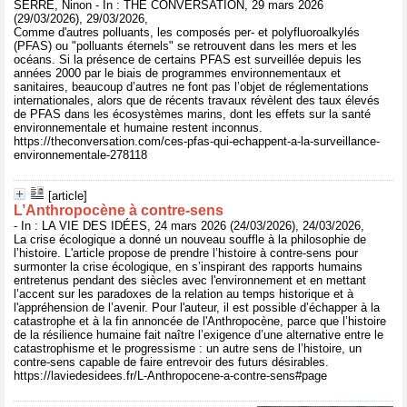
SERRE, Ninon - In : THE CONVERSATION, 29 mars 2026
(29/03/2026), 29/03/2026,
Comme d'autres polluants, les composés per- et polyfluoroalkylés
(PFAS) ou "polluants éternels" se retrouvent dans les mers et les
océans. Si la présence de certains PFAS est surveillée depuis les
années 2000 par le biais de programmes environnementaux et
sanitaires, beaucoup d’autres ne font pas l’objet de réglementations
internationales, alors que de récents travaux révèlent des taux élevés
de PFAS dans les écosystèmes marins, dont les effets sur la santé
environnementale et humaine restent inconnus.
https://theconversation.com/ces-pfas-qui-echappent-a-la-surveillance-
environnementale-278118
[article]
L’Anthropocène à contre-sens
- In : LA VIE DES IDÉES, 24 mars 2026 (24/03/2026), 24/03/2026,
La crise écologique a donné un nouveau souffle à la philosophie de
l’histoire. L'article propose de prendre l’histoire à contre-sens pour
surmonter la crise écologique, en s’inspirant des rapports humains
entretenus pendant des siècles avec l'environnement et en mettant
l’accent sur les paradoxes de la relation au temps historique et à
l'appréhension de l’avenir. Pour l'auteur, il est possible d’échapper à la
catastrophe et à la fin annoncée de l'Anthropocène, parce que l’histoire
de la résilience humaine fait naître l’exigence d’une alternative entre le
catastrophisme et le progressisme : un autre sens de l’histoire, un
contre-sens capable de faire entrevoir des futurs désirables.
https://laviedesidees.fr/L-Anthropocene-a-contre-sens#page