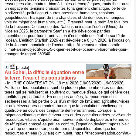
ressources alimentaires, biomédicales et énergétiques, mais il est aussi
un espace de tensions croissantes (changement climatique, perte de
biodiversité, pollutions et autres pressions humaines, tensions
géopolitiques, transport de marchandises et de données numériques,
voie de migrations humaines, etc.). Présenté pour la première fois lors
de la troisième Conférence des Nations unies sur l’océan (Unoc) de
Nice en 2025, le baromètre Starfish a été développé par des
scientifiques pour fournir une vision d’ensemble de l’état de santé de
l'océan. L'édition Starfish 2026 est dévoilée ce 8 juin 2026, à l’occasion
de la Journée mondiale de l’océan. https://theconversation.com/le-
climat-a-son-objectif-de-1-5-c-quen-est-il-de-locean-un-barometre-pour-
changer-de-regard-280640
[article]
Au Sahel, la difficile équation entre
la terre, l’eau et les populations
- In : THE CONVERSATION, 19 mai 2026 (19/05/2026), 19/05/2026,
Au Sahel, les populations sont de plus en plus nombreuses sur des
terres qui se réduisent et souffrent du manque d'eau, ce qui génère des
conflits agro-pastoraux. En quelques années, la récurrence des
sécheresses a fait perdre plus d'un million de km2 aux agriculteur·rices
et aux éleveur·ses nomades, tandis que la population sahélienne a
quadruplé au cours des cinquante dernières années. Lorsque la
migration climatique des éleveur·ses et des agriculteur·rices privé·es de
ressources vitales s’ajoute aux mouvements de déplacé·es internes et
de réfugié·es chassé·es par les conflits, l'équation devient impossible :
il y a trop de monde sur peu de terres disponibles, alors que les
ressources en eau (pluviale) diminuent. https://theconversation.com/au-