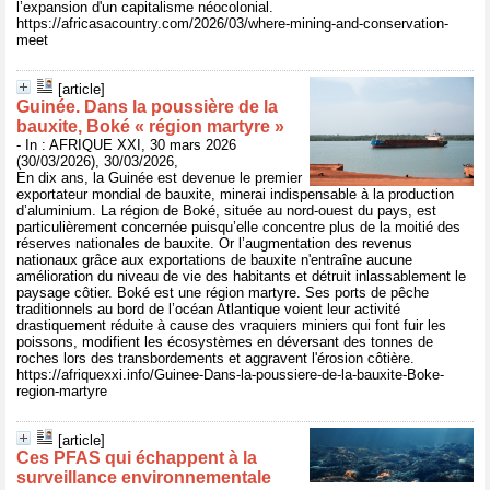
l’expansion d'un capitalisme néocolonial.
https://africasacountry.com/2026/03/where-mining-and-conservation-
meet
[article]
Guinée. Dans la poussière de la
bauxite, Boké « région martyre »
- In : AFRIQUE XXI, 30 mars 2026
(30/03/2026), 30/03/2026,
En dix ans, la Guinée est devenue le premier
exportateur mondial de bauxite, minerai indispensable à la production
d’aluminium. La région de Boké, située au nord-ouest du pays, est
particulièrement concernée puisqu’elle concentre plus de la moitié des
réserves nationales de bauxite. Or l’augmentation des revenus
nationaux grâce aux exportations de bauxite n'entraîne aucune
amélioration du niveau de vie des habitants et détruit inlassablement le
paysage côtier. Boké est une région martyre. Ses ports de pêche
traditionnels au bord de l’océan Atlantique voient leur activité
drastiquement réduite à cause des vraquiers miniers qui font fuir les
poissons, modifient les écosystèmes en déversant des tonnes de
roches lors des transbordements et aggravent l'érosion côtière.
https://afriquexxi.info/Guinee-Dans-la-poussiere-de-la-bauxite-Boke-
region-martyre
[article]
Ces PFAS qui échappent à la
surveillance environnementale