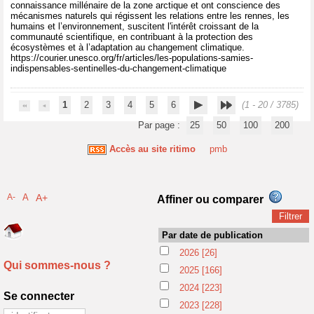
connaissance millénaire de la zone arctique et ont conscience des
mécanismes naturels qui régissent les relations entre les rennes, les
humains et l’environnement, suscitent l'intérêt croissant de la
communauté scientifique, en contribuant à la protection des
écosystèmes et à l’adaptation au changement climatique.
https://courier.unesco.org/fr/articles/les-populations-samies-
indispensables-sentinelles-du-changement-climatique
1
2
3
4
5
6
(1 - 20 / 3785)
Par page :
25
50
100
200
Accès au site ritimo
pmb
A-
A
A+
Affiner ou comparer
Par date de publication
2026
[26]
Qui sommes-nous ?
2025
[166]
2024
[223]
Se connecter
2023
[228]