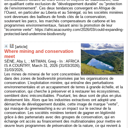
en qualifiant cette exclusion de "développement durable" ou "protection
de l’environnement". Ces deux tendances convergent en Afrique de
l’Ouest, en particulier au Liberia et au Sénégal, où les sociétés minières
sont devenues des bailleurs de fonds clés de la conservation,
soutenant les parcs, les marchés compensateurs de carbone et les
programmes environnementaux, faisant ainsi la promotion de leur
"économie verte". https://africasacountry.com/2026/03/could-expanding-
protected-land-undermine-biodiversity
[article]
Where mining and conservation
meet
SÈNE, Aby L. ; MITMAN, Greg - In : AFRICA
IS A COUNTRY, March 31, 2026 (31/03/2026),
31/03/2026,
Les mines de minerai de fer sont concentrées
dans des zones de biodiversité priorisées par les organisations de
conservation. L'exploitation minière, qui entraîne des perturbations
environnementales et un accaparement de terres à grande échelle, et la
conservation, qui cherche à préserver et à restaurer les écosystèmes,
semblent donc irréconciliables. Pourtant, les deux sont de plus en plus
étroitement liés. Alors que les industries extractives ont adopté une
démarche de développement durable, cette image de marque "verte",
qui masque du greenwashing a eu un impact sur le secteur de la
conservation. Les sociétés minières tentent de gagner en légitimité
grâce à des partenariats avec des groupes de conservation, qui en
échange ont accès au financement des multinationales pour mettre en
œuvre leurs programmes de préservation de la nature, ce qui revient à