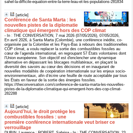
sahel-la-difficile-equation-entre-la-terre-leau-et-les-populations-281834
[article]
Conférence de Santa Marta : les
nouvelles pistes de la diplomatie
climatique qui émergent hors des COP climat
- In : THE CONVERSATION, 7 mai 2026 (07/05/2026), 07/05/2026,
En avril 2026, à Santa Marta (Colombie), une conférence inédite, co-
organisée par la Colombie et les Pays-Bas à rebours des traditionnelles
COP climat, a voulu replacer la sortie des combustibles fossiles au
cœur de l’agenda international, en regroupant 57 États volontaires dont
l'Union européenne. Son objectif est d'enclencher une dynamique
alternative en dépassant les blocages multilatéraux, en plaçant la
diversité des savoirs au cœur des décisions et en inaugurant de
nouvelles modalités de coopération internationale sur les enjeux socio-
environnementaux, afin d’écrire une feuille de route acceptable par tous
les États en faveur de la sortie des énergies fossiles.
https://theconversation.com/conference-de-santa-marta-les-nouvelles-
pistes-de-la-diplomatie-climatique-qui-emergent-hors-des-cop-climat-
282288
[article]
Aujourd’hui, le droit protège les
combustibles fossiles : une
première conférence internationale veut briser ce
verrouillage
DUBIN, Laurence ; ROBERT, Sabrina - In : THE CONVERSATION, 23