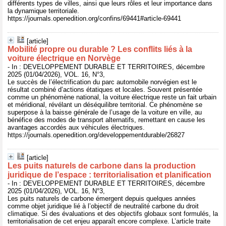
différents types de villes, ainsi que leurs rôles et leur importance dans
la dynamique territoriale.
https://journals.openedition.org/confins/69441#article-69441
[article]
Mobilité propre ou durable ? Les conflits liés à la
voiture électrique en Norvège
- In : DEVELOPPEMENT DURABLE ET TERRITOIRES, décembre
2025 (01/04/2026), VOL. 16, N°3,
Le succès de l’électrification du parc automobile norvégien est le
résultat combiné d’actions étatiques et locales. Souvent présentée
comme un phénomène national, la voiture électrique reste un fait urbain
et méridional, révélant un déséquilibre territorial. Ce phénomène se
superpose à la baisse générale de l’usage de la voiture en ville, au
bénéfice des modes de transport alternatifs, remettant en cause les
avantages accordés aux véhicules électriques.
https://journals.openedition.org/developpementdurable/26827
[article]
Les puits naturels de carbone dans la production
juridique de l’espace : territorialisation et planification
- In : DEVELOPPEMENT DURABLE ET TERRITOIRES, décembre
2025 (01/04/2026), VOL. 16, N°3,
Les puits naturels de carbone émergent depuis quelques années
comme objet juridique lié à l’objectif de neutralité carbone du droit
climatique. Si des évaluations et des objectifs globaux sont formulés, la
territorialisation de cet enjeu apparaît encore complexe. L’article traite