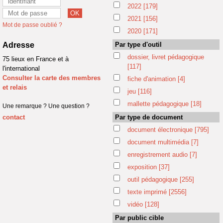
2022
[179]
2021
[156]
Mot de passe oublié ?
2020
[171]
Adresse
Par type d'outil
dossier, livret pédagogique
75 lieux en France et à
[117]
l'international
Consulter la carte des membres
fiche d'animation
[4]
et relais
jeu
[116]
mallette pédagogique
[18]
Une remarque ? Une question ?
contact
Par type de document
document électronique
[795]
document multimédia
[7]
enregistrement audio
[7]
exposition
[37]
outil pédagogique
[255]
texte imprimé
[2556]
vidéo
[128]
Par public cible