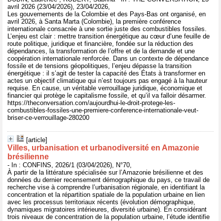
avril 2026 (23/04/2026), 23/04/2026,
Les gouvernements de la Colombie et des Pays-Bas ont organisé, en
avril 2026, à Santa Marta (Colombie), la première conférence
internationale consacrée à une sortie juste des combustibles fossiles.
L’enjeu est clair : mettre transition énergétique au cœur d’une feuille de
route politique, juridique et financière, fondée sur la réduction des
dépendances, la transformation de l’offre et de la demande et une
coopération internationale renforcée. Dans un contexte de dépendance
fossile et de tensions géopolitiques, l’enjeu dépasse la transition
énergétique : il s’agit de tester la capacité des États à transformer en
actes un objectif climatique qui n’est toujours pas engagé à la hauteur
requise. En cause, un véritable verrouillage juridique, économique et
financier qui protège le capitalisme fossile, et qu’il va falloir désarmer.
https://theconversation.com/aujourdhui-le-droit-protege-les-
combustibles-fossiles-une-premiere-conference-internationale-veut-
briser-ce-verrouillage-280200
[article]
Villes, urbanisation et urbanodiversité en Amazonie
brésilienne
- In : CONFINS, 2026/1 (03/04/2026), N°70,
À partir de la littérature spécialisée sur l’Amazonie brésilienne et des
données du dernier recensement démographique du pays, ce travail de
recherche vise à comprendre l’urbanisation régionale, en identifiant la
concentration et la répartition spatiale de la population urbaine en lien
avec les processus territoriaux récents (évolution démographique,
dynamiques migratoires intérieures, diversité urbaine). En considérant
trois niveaux de concentration de la population urbaine, l’étude identifie