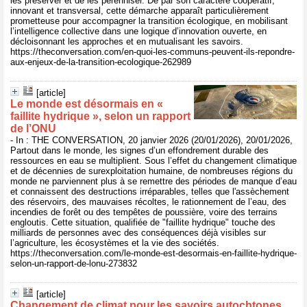
les préserver et de les pérenniser. De par son caractère coopératif,
innovant et transversal, cette démarche apparaît particulièrement
prometteuse pour accompagner la transition écologique, en mobilisant
l’intelligence collective dans une logique d’innovation ouverte, en
décloisonnant les approches et en mutualisant les savoirs.
https://theconversation.com/en-quoi-les-communs-peuvent-ils-repondre-
aux-enjeux-de-la-transition-ecologique-262989
[article]
Le monde est désormais en «
faillite hydrique », selon un rapport
de l’ONU
- In : THE CONVERSATION, 20 janvier 2026 (20/01/2026), 20/01/2026,
Partout dans le monde, les signes d’un effondrement durable des
ressources en eau se multiplient. Sous l’effet du changement climatique
et de décennies de surexploitation humaine, de nombreuses régions du
monde ne parviennent plus à se remettre des périodes de manque d’eau
et connaissent des destructions irréparables, telles que l'assèchement
des réservoirs, des mauvaises récoltes, le rationnement de l’eau, des
incendies de forêt ou des tempêtes de poussière, voire des terrains
engloutis. Cette situation, qualifiée de "faillite hydrique" touche des
milliards de personnes avec des conséquences déjà visibles sur
l’agriculture, les écosystèmes et la vie des sociétés.
https://theconversation.com/le-monde-est-desormais-en-faillite-hydrique-
selon-un-rapport-de-lonu-273832
[article]
Changement de climat pour les savoirs autochtones