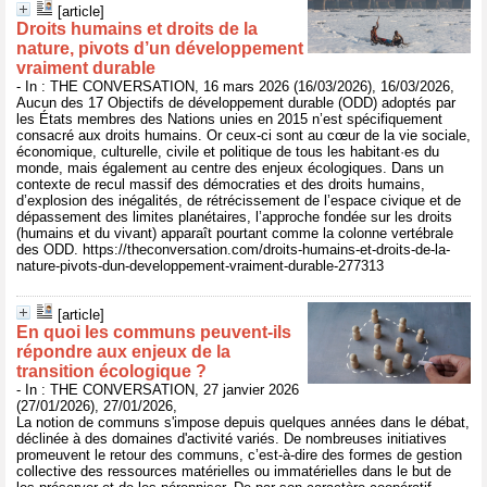
[article]
Droits humains et droits de la
nature, pivots d’un développement
vraiment durable
- In : THE CONVERSATION, 16 mars 2026 (16/03/2026), 16/03/2026,
Aucun des 17 Objectifs de développement durable (ODD) adoptés par
les États membres des Nations unies en 2015 n’est spécifiquement
consacré aux droits humains. Or ceux-ci sont au cœur de la vie sociale,
économique, culturelle, civile et politique de tous les habitant·es du
monde, mais également au centre des enjeux écologiques. Dans un
contexte de recul massif des démocraties et des droits humains,
d’explosion des inégalités, de rétrécissement de l’espace civique et de
dépassement des limites planétaires, l’approche fondée sur les droits
(humains et du vivant) apparaît pourtant comme la colonne vertébrale
des ODD. https://theconversation.com/droits-humains-et-droits-de-la-
nature-pivots-dun-developpement-vraiment-durable-277313
[article]
En quoi les communs peuvent-ils
répondre aux enjeux de la
transition écologique ?
- In : THE CONVERSATION, 27 janvier 2026
(27/01/2026), 27/01/2026,
La notion de communs s'impose depuis quelques années dans le débat,
déclinée à des domaines d'activité variés. De nombreuses initiatives
promeuvent le retour des communs, c’est-à-dire des formes de gestion
collective des ressources matérielles ou immatérielles dans le but de