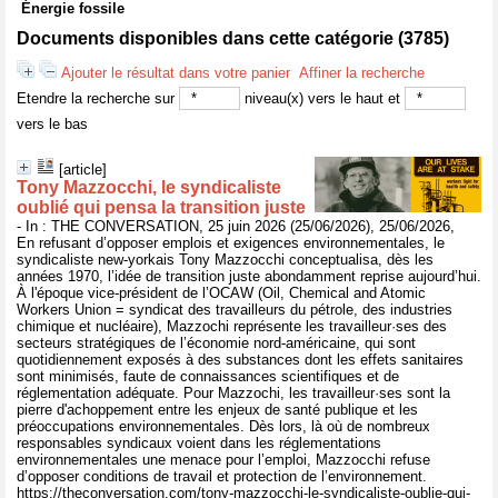
Énergie fossile
Documents disponibles dans cette catégorie (
3785
)
Ajouter le résultat dans votre panier
Affiner la recherche
Etendre la recherche sur
niveau(x) vers le haut et
vers le bas
[article]
Tony Mazzocchi, le syndicaliste
oublié qui pensa la transition juste
- In : THE CONVERSATION, 25 juin 2026 (25/06/2026), 25/06/2026,
En refusant d’opposer emplois et exigences environnementales, le
syndicaliste new-yorkais Tony Mazzocchi conceptualisa, dès les
années 1970, l’idée de transition juste abondamment reprise aujourd’hui.
À l'époque vice-président de l’OCAW (Oil, Chemical and Atomic
Workers Union = syndicat des travailleurs du pétrole, des industries
chimique et nucléaire), Mazzochi représente les travailleur·ses des
secteurs stratégiques de l’économie nord-américaine, qui sont
quotidiennement exposés à des substances dont les effets sanitaires
sont minimisés, faute de connaissances scientifiques et de
réglementation adéquate. Pour Mazzochi, les travailleur·ses sont la
pierre d'achoppement entre les enjeux de santé publique et les
préoccupations environnementales. Dès lors, là où de nombreux
responsables syndicaux voient dans les réglementations
environnementales une menace pour l’emploi, Mazzocchi refuse
d’opposer conditions de travail et protection de l’environnement.
https://theconversation.com/tony-mazzocchi-le-syndicaliste-oublie-qui-