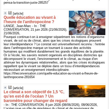
pensa-la-transition-juste-285257
[article]
Quelle éducation au vivant à
l’heure de l’anthropocène ?
LANGE, Jean-Marc - In : THE
CONVERSATION, 21 juin 2026 (21/06/2026),
21/06/2026,
Pourquoi continue-t-on à enseigner séparément les notions d’organisme
vivant, de sol ou de climat, alors que les crises écologiques prouvent
leur interdépendance ? Le constat est universellement reconnu : l'entrée
dans l’anthropocène marque un tournant à cause des activités
humaines qui modifient durablement les grands équilibres de la planète.
Or à l’école, les savoirs restent organisés en disciplines distinctes qui
décomposent le vivant, l'environnement et le climat, au risque d’en
atténuer les dynamiques relationnelles, alors que les crises écologiques
rappellent que le vivant se déploie dans un tissu d’interdépendances
nécessitant un enseignement interdisciplinaire.
https://theconversation.com/quelle-education-au-vivant-a-lheure-de-
lanthropocene-281654
[article]
Le climat a son objectif de 1,5 °C,
qu’en est‑il de l’océan ? Un
baromètre pour changer de regard
- In : THE CONVERSATION, 8 juin 2026 (08/06/2026), 08/06/2026,
L’océan joue un rôle de régulateur du climat et de pourvoyeur de