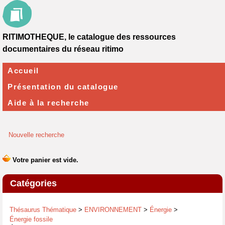
RITIMOTHEQUE, le catalogue des ressources
documentaires du réseau ritimo
Accueil
Présentation du catalogue
Aide à la recherche
Nouvelle recherche
Catégories
Thésaurus Thématique
>
ENVIRONNEMENT
>
Énergie
>
Énergie fossile