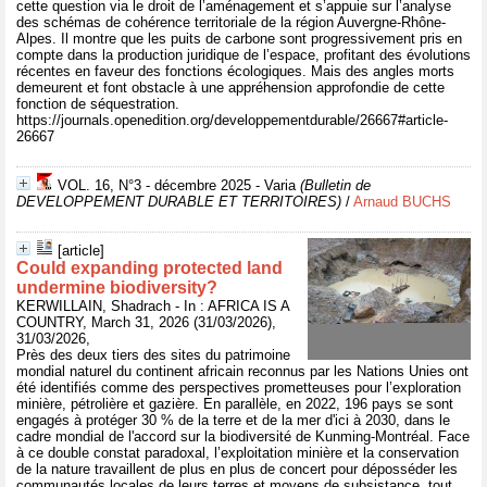
cette question via le droit de l’aménagement et s’appuie sur l’analyse
des schémas de cohérence territoriale de la région Auvergne-Rhône-
Alpes. Il montre que les puits de carbone sont progressivement pris en
compte dans la production juridique de l’espace, profitant des évolutions
récentes en faveur des fonctions écologiques. Mais des angles morts
demeurent et font obstacle à une appréhension approfondie de cette
fonction de séquestration.
https://journals.openedition.org/developpementdurable/26667#article-
26667
VOL. 16, N°3 - décembre 2025 - Varia
(Bulletin de
DEVELOPPEMENT DURABLE ET TERRITOIRES)
/
Arnaud BUCHS
[article]
Could expanding protected land
undermine biodiversity?
KERWILLAIN, Shadrach - In : AFRICA IS A
COUNTRY, March 31, 2026 (31/03/2026),
31/03/2026,
Près des deux tiers des sites du patrimoine
mondial naturel du continent africain reconnus par les Nations Unies ont
été identifiés comme des perspectives prometteuses pour l’exploration
minière, pétrolière et gazière. En parallèle, en 2022, 196 pays se sont
engagés à protéger 30 % de la terre et de la mer d'ici à 2030, dans le
cadre mondial de l'accord sur la biodiversité de Kunming-Montréal. Face
à ce double constat paradoxal, l’exploitation minière et la conservation
de la nature travaillent de plus en plus de concert pour déposséder les
communautés locales de leurs terres et moyens de subsistance, tout