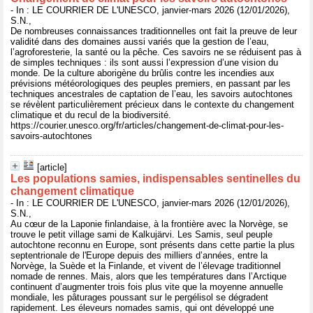
- In : LE COURRIER DE L'UNESCO, janvier-mars 2026 (12/01/2026),
S.N.,
De nombreuses connaissances traditionnelles ont fait la preuve de leur
validité dans des domaines aussi variés que la gestion de l’eau,
l’agroforesterie, la santé ou la pêche. Ces savoirs ne se réduisent pas à
de simples techniques : ils sont aussi l’expression d’une vision du
monde. De la culture aborigène du brûlis contre les incendies aux
prévisions météorologiques des peuples premiers, en passant par les
techniques ancestrales de captation de l’eau, les savoirs autochtones
se révèlent particulièrement précieux dans le contexte du changement
climatique et du recul de la biodiversité.
https://courier.unesco.org/fr/articles/changement-de-climat-pour-les-
savoirs-autochtones
[article]
Les populations samies, indispensables sentinelles du
changement climatique
- In : LE COURRIER DE L'UNESCO, janvier-mars 2026 (12/01/2026),
S.N.,
Au cœur de la Laponie finlandaise, à la frontière avec la Norvège, se
trouve le petit village sami de Kalkujärvi. Les Samis, seul peuple
autochtone reconnu en Europe, sont présents dans cette partie la plus
septentrionale de l'Europe depuis des milliers d’années, entre la
Norvège, la Suède et la Finlande, et vivent de l’élevage traditionnel
nomade de rennes. Mais, alors que les températures dans l’Arctique
continuent d’augmenter trois fois plus vite que la moyenne annuelle
mondiale, les pâturages poussant sur le pergélisol se dégradent
rapidement. Les éleveurs nomades samis, qui ont développé une