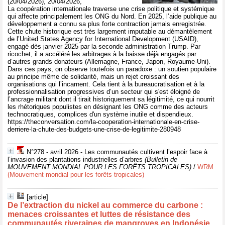
(20/04/2026), 20/04/2026,
La coopération internationale traverse une crise politique et systémique
qui affecte principalement les ONG du Nord. En 2025, l’aide publique au
développement a connu sa plus forte contraction jamais enregistrée.
Cette chute historique est très largement imputable au démantèlement
de l’United States Agency for International Development (USAID),
engagé dès janvier 2025 par la seconde administration Trump. Par
ricochet, il a accéléré les arbitrages à la baisse déjà engagés par
d’autres grands donateurs (Allemagne, France, Japon, Royaume-Uni).
Dans ces pays, on observe toutefois un paradoxe : un soutien populaire
au principe même de solidarité, mais un rejet croissant des
organisations qui l’incarnent. Cela tient à la bureaucratisation et à la
professionnalisation progressives d’un secteur qui s'est éloigné de
l’ancrage militant dont il tirait historiquement sa légitimité, ce qui nourrit
les rhétoriques populistes en désignant les ONG comme des acteurs
technocratiques, complices d'un système inutile et dispendieux.
https://theconversation.com/la-cooperation-internationale-en-crise-
derriere-la-chute-des-budgets-une-crise-de-legitimite-280948
N°278 - avril 2026 - Les communautés cultivent l’espoir face à
l’invasion des plantations industrielles d’arbres
(Bulletin de
MOUVEMENT MONDIAL POUR LES FORÊTS TROPICALES)
/
WRM
(Mouvement mondial pour les forêts tropicales)
[article]
De l’extraction du nickel au commerce du carbone :
menaces croissantes et luttes de résistance des
communautés riveraines de mangroves en Indonésie