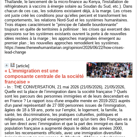
Thaïlande, le lancement de la micro-finance au Kenya, l'installation de
réfrigérateurs à vaccins à énergie solaire au Soudan du Sud, etc.). Dans
chacun de ces cas, les solutions existaient déjà, à la marge. Les crises
ont juste créé les conditions pour qu’elles percent et transforment les
comportements, les relations Nord-Sud et les systèmes humanitaires.
Trois étapes caractérisent le "principe de l'abeille bourdonnante"
toujours en quête de territoires à polliniser : les crises qui exercent des
pressions sur les systèmes existants ouvrent la porte à de nouvelles
idées restées à la marge ; les approches marginales émergent au
premier plan ; les nouvelles approches remodèlent les systèmes.
https://www.thenewhumanitarian.org/opinion/2026/06/22/how-crises-
lead-change
[article]
« L’immigration est une
composante centrale de la société
française »
- In : THE CONVERSATION, 21 mai 2026 (21/05/2026), 21/05/2026,
Quelle est la place de l’immigration dans la société française ? Quels
sont les parcours des personnes immigrées et de leurs descendant·es
en France ? Le rapport issu d'une enquête menée en 2019-2021 auprès
d'un panel représentatif de 27 000 personnes issues de l'immigration,
âgées de 18 à 59 ans, porte sur l’emploi, le logement, la famille, la
santé, les discriminations, les pratiques culturelles, politiques et
religieuses. Le principal enseignement est qu'un tiers des Français·es a
un lien direct avec l’immigration et que la part des immigré·es dans la
population française a augmenté depuis le début des années 2000,
selon les recensements officiels, avec une immigration diversifiée