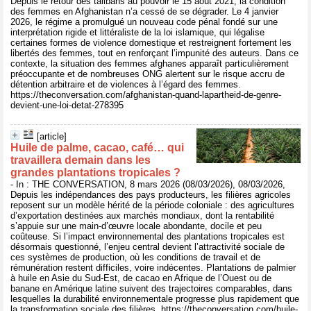
Depuis le retour des talibans au pouvoir le 15 août 2021, la condition
des femmes en Afghanistan n’a cessé de se dégrader. Le 4 janvier
2026, le régime a promulgué un nouveau code pénal fondé sur une
interprétation rigide et littéraliste de la loi islamique, qui légalise
certaines formes de violence domestique et restreignent fortement les
libertés des femmes, tout en renforçant l’impunité des auteurs. Dans ce
contexte, la situation des femmes afghanes apparaît particulièrement
préoccupante et de nombreuses ONG alertent sur le risque accru de
détention arbitraire et de violences à l’égard des femmes.
https://theconversation.com/afghanistan-quand-lapartheid-de-genre-
devient-une-loi-detat-278395
[article]
Huile de palme, cacao, café… qui
travaillera demain dans les
grandes plantations tropicales ?
- In : THE CONVERSATION, 8 mars 2026 (08/03/2026), 08/03/2026,
Depuis les indépendances des pays producteurs, les filières agricoles
reposent sur un modèle hérité de la période coloniale : des agricultures
d’exportation destinées aux marchés mondiaux, dont la rentabilité
s’appuie sur une main-d’œuvre locale abondante, docile et peu
coûteuse. Si l’impact environnemental des plantations tropicales est
désormais questionné, l’enjeu central devient l’attractivité sociale de
ces systèmes de production, où les conditions de travail et de
rémunération restent difficiles, voire indécentes. Plantations de palmier
à huile en Asie du Sud-Est, de cacao en Afrique de l’Ouest ou de
banane en Amérique latine suivent des trajectoires comparables, dans
lesquelles la durabilité environnementale progresse plus rapidement que
la transformation sociale des filières. https://theconversation.com/huile-