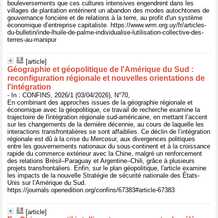
bouleversements que ces cultures intensives engendrent dans les
villages de plantation entérinent un abandon des modes autochtones de
gouvernance foncière et de relations à la terre, au profit d'un système
économique d’entreprise capitaliste. https://www.wrm.org.uy/fr/articles-
du-bulletin/inde-lhuile-de-palme-individualise-lutilisation-collective-des-
terres-au-manipur
[article]
Géographie et géopolitique de l'Amérique du Sud :
reconfiguration régionale et nouvelles orientations de
l'intégration
- In : CONFINS, 2026/1 (03/04/2026), N°70,
En combinant des approches issues de la géographie régionale et
économique avec la géopolitique, ce travail de recherche examine la
trajectoire de l'intégration régionale sud-américaine, en mettant l’accent
sur les changements de la dernière décennie, au cours de laquelle les
interactions transfrontalières se sont affaiblies. Ce déclin de l’intégration
régionale est dû à la crise du Mercosur, aux divergences politiques
entre les gouvernements nationaux du sous-continent et à la croissance
rapide du commerce extérieur avec la Chine, malgré un renforcement
des relations Brésil–Paraguay et Argentine–Chili, grâce à plusieurs
projets transfrontaliers. Enfin, sur le plan géopolitique, l'article examine
les impacts de la nouvelle Stratégie de sécurité nationale des États-
Unis sur l’Amérique du Sud.
https://journals.openedition.org/confins/67383#article-67383
[article]