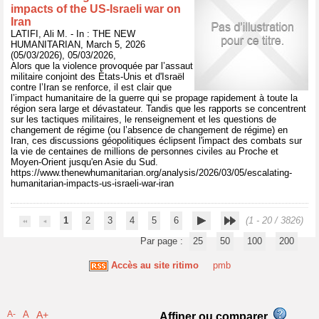
impacts of the US-Israeli war on
Iran
LATIFI, Ali M. - In : THE NEW
HUMANITARIAN, March 5, 2026
(05/03/2026), 05/03/2026,
Alors que la violence provoquée par l’assaut
militaire conjoint des États-Unis et d'Israël
contre l’Iran se renforce, il est clair que
l’impact humanitaire de la guerre qui se propage rapidement à toute la
région sera large et dévastateur. Tandis que les rapports se concentrent
sur les tactiques militaires, le renseignement et les questions de
changement de régime (ou l’absence de changement de régime) en
Iran, ces discussions géopolitiques éclipsent l'impact des combats sur
la vie de centaines de millions de personnes civiles au Proche et
Moyen-Orient jusqu'en Asie du Sud.
https://www.thenewhumanitarian.org/analysis/2026/03/05/escalating-
humanitarian-impacts-us-israeli-war-iran
1
2
3
4
5
6
(1 - 20 / 3826)
Par page :
25
50
100
200
Accès au site ritimo
pmb
A-
A
A+
Affiner ou comparer