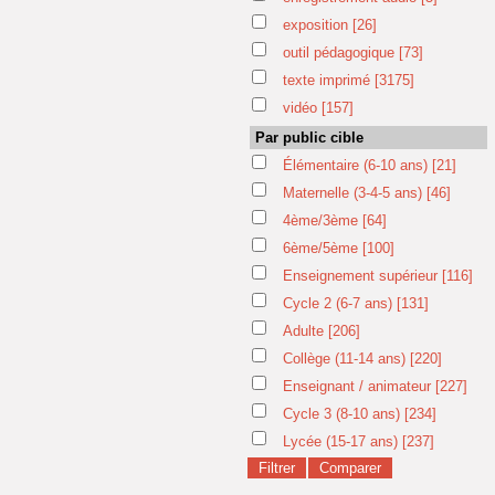
exposition
[26]
outil pédagogique
[73]
texte imprimé
[3175]
vidéo
[157]
Par public cible
Élémentaire (6-10 ans)
[21]
Maternelle (3-4-5 ans)
[46]
4ème/3ème
[64]
6ème/5ème
[100]
Enseignement supérieur
[116]
Cycle 2 (6-7 ans)
[131]
Adulte
[206]
Collège (11-14 ans)
[220]
Enseignant / animateur
[227]
Cycle 3 (8-10 ans)
[234]
Lycée (15-17 ans)
[237]