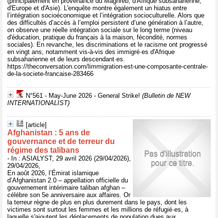
(principalement en provenance du Maghreb, d'Afrique subsaharienne,
d'Europe et d'Asie). L'enquête montre également un hiatus entre
l’intégration socioéconomique et l’intégration socioculturelle. Alors que
des difficultés d’accès à l’emploi persistent d’une génération à l’autre,
on observe une réelle intégration sociale sur le long terme (niveau
d'éducation, pratique du français à la maison, fécondité, normes
sociales). En revanche, les discriminations et le racisme ont progressé
en vingt ans, notamment vis-à-vis des immigré·es d'Afrique
subsaharienne et de leurs descendant·es.
https://theconversation.com/limmigration-est-une-composante-centrale-
de-la-societe-francaise-283466
N°561 - May-June 2026 - General Strike!
(Bulletin de NEW
INTERNATIONALIST)
[article]
Afghanistan : 5 ans de
gouvernance et de terreur du
régime des talibans
- In : ASIALYST, 29 avril 2026 (29/04/2026),
29/04/2026,
En août 2026, l’Émirat islamique
d’Afghanistan 2.0 – appellation officielle du
gouvernement intérimaire taliban afghan –
célébre son 5e anniversaire aux affaires. Or
la terreur règne de plus en plus durement dans le pays, dont les
victimes sont surtout les femmes et les millions de réfugié·es, à
laquelle s'ajoutent les déplacements de population dues aux