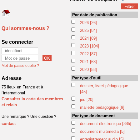
Par date de publication
2026
[26]
Qui sommes-nous ?
2025
[84]
2024
[89]
Se connecter
2023
[104]
2022
[87]
2021
[63]
Mot de passe oublié ?
2020
[58]
Adresse
Par type d'outil
dossier, livret pédagogique
75 lieux en France et à
[45]
l'international
Consulter la carte des membres
jeu
[20]
et relais
mallette pédagogique
[9]
Par type de document
Une remarque ? Une question ?
contact
document électronique
[385]
document multimédia
[5]
enregistrement audio
[5]