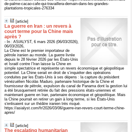
de-palme-cacao-cafe-qui-travaillera-demain-dans-les-grandes-
plantations-tropicales-276334
[article]
La guerre en Iran : un revers à
court terme pour la Chine mais
après ?
- In : ASIALYST, 6 mars 2026 (06/03/2026),
06/03/2026,
La Chine est le premier importateur de
pétrole iranien au monde. La guerre livrée
depuis le 28 février 2026 par les États-Unis
et Israël contre l’Iran laisse la Chine en
simple spectatrice et représente un revers économique et géopolitique
potentiel. La Chine serait en droit de s’inquiéter des opérations
conduites par les États-Unis à ses dépens : la capture du président
vénézuélien Nicolás Maduro, partenaire historique de la Chine et
fournisseur de pétrole, expulsion du canal de Panama dont la gestion lui
a été brusquement retirée du fait des pressions états-uniennes et
maintenant guerre en Iran, partenaire économique et géopolitique. Mais
la Chine pourrait en retirer un gain à long terme, si les États-Unis
s'enlisaient sur un théâtre iranien très risqué.
https://asialyst.com/fr/2026/03/06/guerre-iran-revers-court-terme-chine-
apres/
[article]
The escalating humanitarian