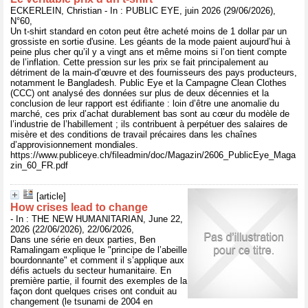
ECKERLEIN, Christian - In : PUBLIC EYE, juin 2026 (29/06/2026),
N°60,
Un t-shirt standard en coton peut être acheté moins de 1 dollar par un
grossiste en sortie d'usine. Les géants de la mode paient aujourd’hui à
peine plus cher qu’il y a vingt ans et même moins si l’on tient compte
de l’inflation. Cette pression sur les prix se fait principalement au
détriment de la main-d’œuvre et des fournisseurs des pays producteurs,
notamment le Bangladesh. Public Eye et la Campagne Clean Clothes
(CCC) ont analysé des données sur plus de deux décennies et la
conclusion de leur rapport est édifiante : loin d’être une anomalie du
marché, ces prix d’achat durablement bas sont au cœur du modèle de
l’industrie de l’habillement ; ils contribuent à perpétuer des salaires de
misère et des conditions de travail précaires dans les chaînes
d’approvisionnement mondiales.
https://www.publiceye.ch/fileadmin/doc/Magazin/2606_PublicEye_Maga
zin_60_FR.pdf
[article]
How crises lead to change
- In : THE NEW HUMANITARIAN, June 22,
2026 (22/06/2026), 22/06/2026,
Dans une série en deux parties, Ben
Ramalingam explique le "principe de l’abeille
bourdonnante" et comment il s’applique aux
défis actuels du secteur humanitaire. En
première partie, il fournit des exemples de la
façon dont quelques crises ont conduit au
changement (le tsunami de 2004 en