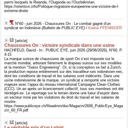
parmi lesquels le Rwanda, l’Ouganda ou l’Ouzbékistan.
https://orientxxi.info/Politique-migratoire-europeenne-une-victoire-de-l-
extreme-droite
N°60 - juin 2026 - Chaussures On : Le combat gagné d’un
syndicat en Indonésie
(Bulletin de PUBLIC EYE)
/
Karine PFENNIGER
[article]
Chaussures On : victoire syndicale dans une usine
HACHFELD, David - In : PUBLIC EYE, juin 2026 (29/06/2026), N°60, P.
4-15
La marque suisse de chaussures de sport On s’est imposée sur le
marché mondial, arborant fièrement le drapeau suisse sur ses modèles
et la mention "Swiss Engineering". Or, si la conception se fait à Zurich,
la production repose entièrement sur des travailleur·ses indonésien·nes,
dont les conditions de travail et les salaires sont indécents. Dans une
usine indonésienne de la marque, un syndicat a remporté une victoire
majeure avec l’appui du réseau international Campagne Clean Clothes
(CCC). Un an après un licenciement collectif, tous ses membres ont été
réintégré·es. Le reportage sur le terrain donne une lueur d’espoir dans
un secteur miné par les violations du droit du travail et les salaires de
misère.
https://www.publiceye.ch/fileadmin/doc/Magazin/2606_PublicEye_Maga
zin_60_FR.pdf
[article]
Le véritable prix d’un t-shirt