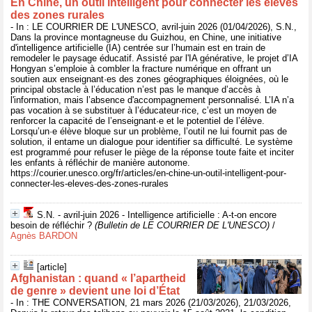
En Chine, un outil intelligent pour connecter les élèves
des zones rurales
- In : LE COURRIER DE L'UNESCO, avril-juin 2026 (01/04/2026), S.N.,
Dans la province montagneuse du Guizhou, en Chine, une initiative
d'intelligence artificielle (IA) centrée sur l’humain est en train de
remodeler le paysage éducatif. Assisté par l'IA générative, le projet d’IA
Hongyan s’emploie à combler la fracture numérique en offrant un
soutien aux enseignant·es des zones géographiques éloignées, où le
principal obstacle à l’éducation n’est pas le manque d’accès à
l'information, mais l’absence d'accompagnement personnalisé. L’IA n’a
pas vocation à se substituer à l’éducateur·rice, c’est un moyen de
renforcer la capacité de l’enseignant·e et le potentiel de l’élève.
Lorsqu’un·e élève bloque sur un problème, l’outil ne lui fournit pas de
solution, il entame un dialogue pour identifier sa difficulté. Le système
est programmé pour refuser le piège de la réponse toute faite et inciter
les enfants à réfléchir de manière autonome.
https://courier.unesco.org/fr/articles/en-chine-un-outil-intelligent-pour-
connecter-les-eleves-des-zones-rurales
S.N. - avril-juin 2026 - Intelligence artificielle : A-t-on encore
besoin de réfléchir ?
(Bulletin de LE COURRIER DE L'UNESCO)
/
Agnès BARDON
[article]
Afghanistan : quand « l’apartheid
de genre » devient une loi d’État
- In : THE CONVERSATION, 21 mars 2026 (21/03/2026), 21/03/2026,