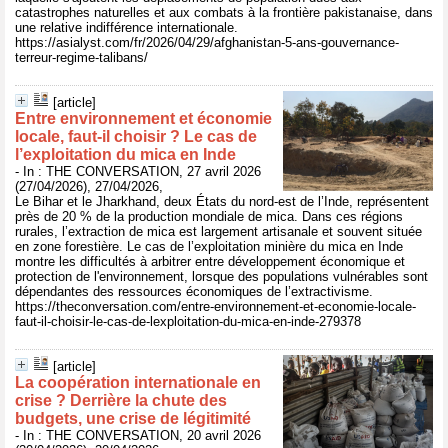
catastrophes naturelles et aux combats à la frontière pakistanaise, dans
une relative indifférence internationale.
https://asialyst.com/fr/2026/04/29/afghanistan-5-ans-gouvernance-
terreur-regime-talibans/
[article]
Entre environnement et économie
locale, faut‑il choisir ? Le cas de
l’exploitation du mica en Inde
- In : THE CONVERSATION, 27 avril 2026
(27/04/2026), 27/04/2026,
Le Bihar et le Jharkhand, deux États du nord-est de l’Inde, représentent
près de 20 % de la production mondiale de mica. Dans ces régions
rurales, l’extraction de mica est largement artisanale et souvent située
en zone forestière. Le cas de l’exploitation minière du mica en Inde
montre les difficultés à arbitrer entre développement économique et
protection de l'environnement, lorsque des populations vulnérables sont
dépendantes des ressources économiques de l’extractivisme.
https://theconversation.com/entre-environnement-et-economie-locale-
faut-il-choisir-le-cas-de-lexploitation-du-mica-en-inde-279378
[article]
La coopération internationale en
crise ? Derrière la chute des
budgets, une crise de légitimité
- In : THE CONVERSATION, 20 avril 2026