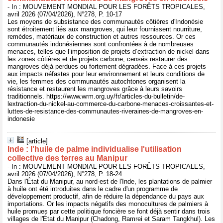
- In : MOUVEMENT MONDIAL POUR LES FORÊTS TROPICALES,
avril 2026 (07/04/2026), N°278, P. 10-17
Les moyens de subsistance des communautés côtières d'Indonésie
sont étroitement liés aux mangroves, qui leur fournissent nourriture,
remèdes, matériaux de construction et autres ressources. Or ces
communautés indonésiennes sont confrontées à de nombreuses
menaces, telles que l’imposition de projets d’extraction de nickel dans
les zones côtières et de projets carbone, censés restaurer des
mangroves déjà perdues ou fortement dégradées. Face à ces projets
aux impacts néfastes pour leur environnement et leurs conditions de
vie, les femmes des communautés autochtones organisent la
résistance et restaurent les mangroves grâce à leurs savoirs
traditionnels. https://www.wrm.org.uy/fr/articles-du-bulletin/de-
lextraction-du-nickel-au-commerce-du-carbone-menaces-croissantes-et-
luttes-de-resistance-des-communautes-riveraines-de-mangroves-en-
indonesie
[article]
Inde : l'huile de palme individualise l'utilisation
collective des terres au Manipur
- In : MOUVEMENT MONDIAL POUR LES FORÊTS TROPICALES,
avril 2026 (07/04/2026), N°278, P. 18-24
Dans l'État du Manipur, au nord-est de l'Inde, les plantations de palmier
à huile ont été introduites dans le cadre d'un programme de
développement productif, afin de réduire la dépendance du pays aux
importations. Or les impacts négatifs des monocultures de palmiers à
huile promues par cette politique foncière se font déjà sentir dans trois
villages de l'État du Manipur (Chadong, Ramrei et Saram Tangkhul). Les