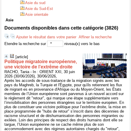
Asie du sud
Asie du Sud-Est
Asie orientale
Asie
Documents disponibles dans cette catégorie (
3826
)
Ajouter le résultat dans votre panier
Affiner la recherche
Etendre la recherche sur
niveau(x) vers le bas
[article]
Politique migratoire européenne,
une victoire de l’extrême droite
RACHO, Tania - In : ORIENT XXI, 30 juin
2026 (30/06/2026), 30/06/2026,
Après les accords de sous-traitance de la migration signés avec les
pays du Maghreb, la Turquie et l'Égypte, pour qu'ils retiennent les flux
de migrant·es en provenance d'Afrique ou du Moyen-Orient, les États
membres de l’Union européenne sont parvenus à un nouvel accord sur
le règlement dit "retour", qui marque une étape supplémentaire vers
l’invisibilisation des personnes étrangères sur le territoire européen. En
plus de constituer une victoire politique pour l’extrême droite, la mise en
place programmée de "hubs de retour" s’inscrit dans des décennies de
racisme structurel et de déshumanisation des personnes migrantes ou
exilées. Loin des principes de respect des droits humains dont elle se
targue, l’Union européenne ne se cache même plus de son
accommodement avec des régimes autoritaires chargés du "retour",