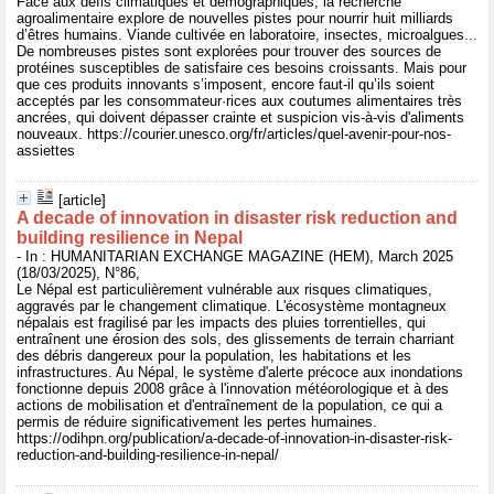
Face aux défis climatiques et démographiques, la recherche
agroalimentaire explore de nouvelles pistes pour nourrir huit milliards
d’êtres humains. Viande cultivée en laboratoire, insectes, microalgues...
De nombreuses pistes sont explorées pour trouver des sources de
protéines susceptibles de satisfaire ces besoins croissants. Mais pour
que ces produits innovants s’imposent, encore faut-il qu’ils soient
acceptés par les consommateur·rices aux coutumes alimentaires très
ancrées, qui doivent dépasser crainte et suspicion vis-à-vis d'aliments
nouveaux. https://courier.unesco.org/fr/articles/quel-avenir-pour-nos-
assiettes
[article]
A decade of innovation in disaster risk reduction and
building resilience in Nepal
- In : HUMANITARIAN EXCHANGE MAGAZINE (HEM), March 2025
(18/03/2025), N°86,
Le Népal est particulièrement vulnérable aux risques climatiques,
aggravés par le changement climatique. L'écosystème montagneux
népalais est fragilisé par les impacts des pluies torrentielles, qui
entraînent une érosion des sols, des glissements de terrain charriant
des débris dangereux pour la population, les habitations et les
infrastructures. Au Népal, le système d'alerte précoce aux inondations
fonctionne depuis 2008 grâce à l'innovation météorologique et à des
actions de mobilisation et d'entraînement de la population, ce qui a
permis de réduire significativement les pertes humaines.
https://odihpn.org/publication/a-decade-of-innovation-in-disaster-risk-
reduction-and-building-resilience-in-nepal/