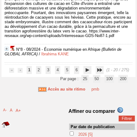
l'expansion des cultures de cacao en Côte d'Ivoire a entraîné une
déforestation massive et une dégradation environnementale
préoccupante. Pourtant, des innovations paysannes émergent, telle la
réintroduction de cacaoyers sous les hévéas. Cette pratique, encore au
stade embryonnaire, illustre comment des cacaoculteur·rices participent
au développement d’un cacao durable, grâce à la permaculture et une
transition agroforestière du latex vers le cacao. https://www.inter-
reseaux.org/wp-content/uploads/Interreseaux-GDS-No87-1.pdf
N°8 - 08/2024 - Économie numérique en Afrique
(Bulletin de
GLOBAL AFRICA)
/
Ibrahima KANE
1
2
3
4
5
6
(1 - 20 / 275)
Par page :
25
50
100
200
Accès au site ritimo
pmb
A-
A
A+
Affiner ou comparer
Par date de publication
2026
[5]