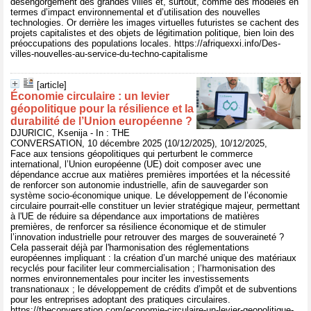
désengorgement des grandes villes et, surtout, comme des modèles en
termes d’impact environnemental et d’utilisation des nouvelles
technologies. Or derrière les images virtuelles futuristes se cachent des
projets capitalistes et des objets de légitimation politique, bien loin des
préoccupations des populations locales. https://afriquexxi.info/Des-
villes-nouvelles-au-service-du-techno-capitalisme
[article]
Économie circulaire : un levier
géopolitique pour la résilience et la
durabilité de l’Union européenne ?
DJURICIC, Ksenija - In : THE
CONVERSATION, 10 décembre 2025 (10/12/2025), 10/12/2025,
Face aux tensions géopolitiques qui perturbent le commerce
international, l’Union européenne (UE) doit composer avec une
dépendance accrue aux matières premières importées et la nécessité
de renforcer son autonomie industrielle, afin de sauvegarder son
système socio-économique unique. Le développement de l’économie
circulaire pourrait-elle constituer un levier stratégique majeur, permettant
à l'UE de réduire sa dépendance aux importations de matières
premières, de renforcer sa résilience économique et de stimuler
l’innovation industrielle pour retrouver des marges de souveraineté ?
Cela passerait déjà par l'harmonisation des réglementations
européennes impliquant : la création d’un marché unique des matériaux
recyclés pour faciliter leur commercialisation ; l’harmonisation des
normes environnementales pour inciter les investissements
transnationaux ; le développement de crédits d’impôt et de subventions
pour les entreprises adoptant des pratiques circulaires.
https://theconversation.com/economie-circulaire-un-levier-geopolitique-