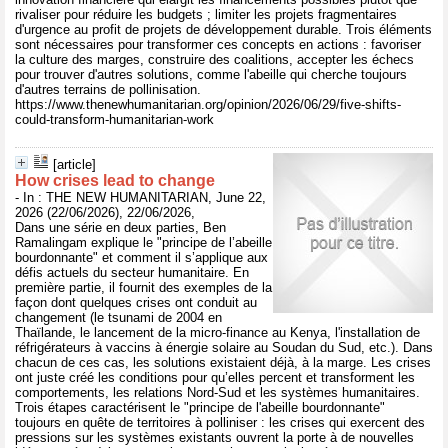
rivaliser pour réduire les budgets ; limiter les projets fragmentaires
d'urgence au profit de projets de développement durable. Trois éléments
sont nécessaires pour transformer ces concepts en actions : favoriser
la culture des marges, construire des coalitions, accepter les échecs
pour trouver d'autres solutions, comme l'abeille qui cherche toujours
d'autres terrains de pollinisation.
https://www.thenewhumanitarian.org/opinion/2026/06/29/five-shifts-
could-transform-humanitarian-work
[article]
How crises lead to change
- In : THE NEW HUMANITARIAN, June 22,
2026 (22/06/2026), 22/06/2026,
Dans une série en deux parties, Ben
Ramalingam explique le "principe de l’abeille
bourdonnante" et comment il s’applique aux
défis actuels du secteur humanitaire. En
première partie, il fournit des exemples de la
façon dont quelques crises ont conduit au
changement (le tsunami de 2004 en
Thaïlande, le lancement de la micro-finance au Kenya, l'installation de
réfrigérateurs à vaccins à énergie solaire au Soudan du Sud, etc.). Dans
chacun de ces cas, les solutions existaient déjà, à la marge. Les crises
ont juste créé les conditions pour qu’elles percent et transforment les
comportements, les relations Nord-Sud et les systèmes humanitaires.
Trois étapes caractérisent le "principe de l'abeille bourdonnante"
toujours en quête de territoires à polliniser : les crises qui exercent des
pressions sur les systèmes existants ouvrent la porte à de nouvelles