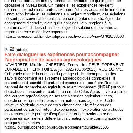
sur la transformation des systèmes alimentaires, ce qui implique de
dépasser le niveau local. Or, même si les expériences révèlent
comment les échelons territoriaux intermédiaires assurent le lien entre
l’innovation locale et les solutions aux enjeux mondiaux, ces échelons
ne sont pas convenablement pris en compte dans les stratégies de
changement d’échelle, alors qu'ils sont des lieux propices à la
contamination d’idées et au "bricolage" de solutions innovantes au
regard des enjeux de développement.
https://revues.cirad.fr/index.php/perspective/article/view/37910/38600
[article]
Faire dialoguer les expériences pour accompagner
l’appropriation de savoirs agroécologiques
NAVARRETE, Mireille ; CHRETIEN, Fanny - In : DEVELOPPEMENT
DURABLE ET TERRITOIRES, juin 2025 (30/06/2025), VOL. 16, N°1,
Cet article aborde la question du partage et de l’appropriation des
savoirs concernant les systèmes agroécologiques complexes. Il
présente un dispositif de partage d’expériences, porté par l’Institut
national de recherche en agriculture et environnement (INRAE) autour
de pratiques innovantes, portant le nom de Cafés Agros. Il vise à piloter
des vergers agroécologiques rassemblant des agriculteur·rices,
chercheur·es, conseiller·ères et animateur·rices agricoles. Cette
initiative s'articule autour de trois dimensions : la réflexion des
participant·es sur leur retour d'expériences ; l’exploration de pratiques
innovantes par le partage d’expériences et de savoirs entre des
personnes aux métiers différents ; la création d’une communauté de
pratiques innovantes.
https://journals.openedition.org/developpementdurable/25306