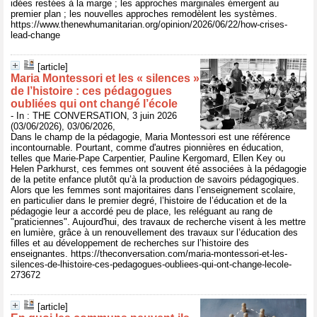
idées restées à la marge ; les approches marginales émergent au
premier plan ; les nouvelles approches remodèlent les systèmes.
https://www.thenewhumanitarian.org/opinion/2026/06/22/how-crises-
lead-change
[article]
Maria Montessori et les « silences »
de l’histoire : ces pédagogues
oubliées qui ont changé l’école
- In : THE CONVERSATION, 3 juin 2026
(03/06/2026), 03/06/2026,
Dans le champ de la pédagogie, Maria Montessori est une référence
incontournable. Pourtant, comme d'autres pionnières en éducation,
telles que Marie-Pape Carpentier, Pauline Kergomard, Ellen Key ou
Helen Parkhurst, ces femmes ont souvent été associées à la pédagogie
de la petite enfance plutôt qu’à la production de savoirs pédagogiques.
Alors que les femmes sont majoritaires dans l’enseignement scolaire,
en particulier dans le premier degré, l’histoire de l’éducation et de la
pédagogie leur a accordé peu de place, les reléguant au rang de
"praticiennes". Aujourd'hui, des travaux de recherche visent à les mettre
en lumière, grâce à un renouvellement des travaux sur l’éducation des
filles et au développement de recherches sur l’histoire des
enseignantes. https://theconversation.com/maria-montessori-et-les-
silences-de-lhistoire-ces-pedagogues-oubliees-qui-ont-change-lecole-
273672
[article]