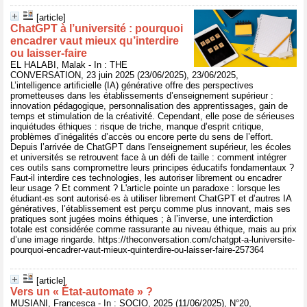
[article]
ChatGPT à l’université : pourquoi
encadrer vaut mieux qu’interdire
ou laisser-faire
EL HALABI, Malak - In : THE
CONVERSATION, 23 juin 2025 (23/06/2025), 23/06/2025,
L’intelligence artificielle (IA) générative offre des perspectives
prometteuses dans les établissements d’enseignement supérieur :
innovation pédagogique, personnalisation des apprentissages, gain de
temps et stimulation de la créativité. Cependant, elle pose de sérieuses
inquiétudes éthiques : risque de triche, manque d’esprit critique,
problèmes d’inégalités d’accès ou encore perte du sens de l’effort.
Depuis l’arrivée de ChatGPT dans l'enseignement supérieur, les écoles
et universités se retrouvent face à un défi de taille : comment intégrer
ces outils sans compromettre leurs principes éducatifs fondamentaux ?
Faut-il interdire ces technologies, les autoriser librement ou encadrer
leur usage ? Et comment ? L'article pointe un paradoxe : lorsque les
étudiant·es sont autorisé·es à utiliser librement ChatGPT et d’autres IA
génératives, l’établissement est perçu comme plus innovant, mais ses
pratiques sont jugées moins éthiques ; à l’inverse, une interdiction
totale est considérée comme rassurante au niveau éthique, mais au prix
d’une image ringarde. https://theconversation.com/chatgpt-a-luniversite-
pourquoi-encadrer-vaut-mieux-quinterdire-ou-laisser-faire-257364
[article]
Vers un « État-automate » ?
MUSIANI, Francesca - In : SOCIO, 2025 (11/06/2025), N°20,