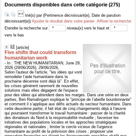
Documents disponibles dans cette catégorie (
275
)
trié(s) par
(Pertinence décroissant(e), Date de parution
décroissant(e))
Ajouter le résultat dans votre panier
Affiner la recherche
Etendre la recherche sur
niveau(x) vers le haut et
vers le bas
[article]
Five shifts that could transform
humanitarian work
- In : THE NEW HUMANITARIAN, June 29,
2026 (29/06/2026), 29/06/2026,
Selon l'auteur de l'article, "les idées qui vont
remodeler l’aide humanitaire dans la
prochaine décennie sont déjà là". En effet,
les crises génèrent rarement de nouvelles
solutions mais elles dégagent de l'espace
pour des idées qui attendent dans les marges. Dans une série en deux
parties, Ben Ramalingam explique le "principe de l’abeille bourdonnante"
et comment il s’applique aux défis actuels du secteur humanitaire. Dans
cette deuxième partie, il fait état de cinq changements déjà à l'œuvre
qui pourraient transformer le travail humanitaire : passer de la charité
des donateurs du Nord à la responsabilité mutuelle ; favoriser les
initiatives des populations locales et les approches stratégiques
régionales et nationales ; limiter le cercle vicieux de l'urgence
humanitaire au profit de la prévision des crises ; proposer une
innovation financière qui élargit les financements possibles plutôt que