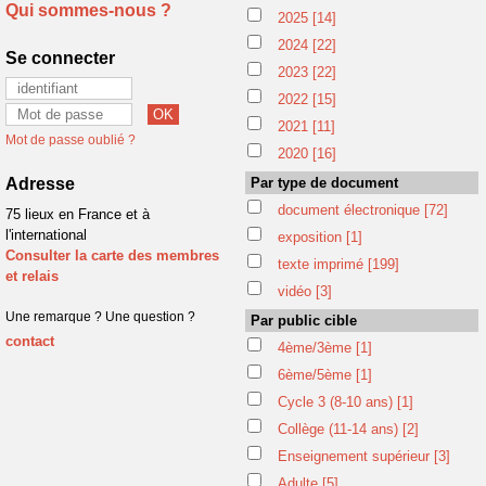
Qui sommes-nous ?
2025
[14]
2024
[22]
Se connecter
2023
[22]
2022
[15]
2021
[11]
Mot de passe oublié ?
2020
[16]
Adresse
Par type de document
document électronique
[72]
75 lieux en France et à
l'international
exposition
[1]
Consulter la carte des membres
texte imprimé
[199]
et relais
vidéo
[3]
Une remarque ? Une question ?
Par public cible
contact
4ème/3ème
[1]
6ème/5ème
[1]
Cycle 3 (8-10 ans)
[1]
Collège (11-14 ans)
[2]
Enseignement supérieur
[3]
Adulte
[5]