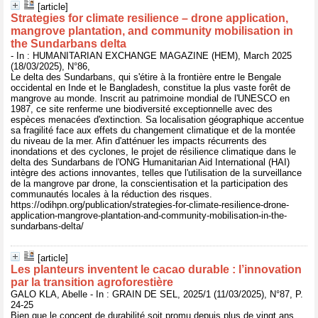
[article]
Strategies for climate resilience – drone application,
mangrove plantation, and community mobilisation in
the Sundarbans delta
- In : HUMANITARIAN EXCHANGE MAGAZINE (HEM), March 2025
(18/03/2025), N°86,
Le delta des Sundarbans, qui s'étire à la frontière entre le Bengale
occidental en Inde et le Bangladesh, constitue la plus vaste forêt de
mangrove au monde. Inscrit au patrimoine mondial de l'UNESCO en
1987, ce site renferme une biodiversité exceptionnelle avec des
espèces menacées d'extinction. Sa localisation géographique accentue
sa fragilité face aux effets du changement climatique et de la montée
du niveau de la mer. Afin d'atténuer les impacts récurrents des
inondations et des cyclones, le projet de résilience climatique dans le
delta des Sundarbans de l'ONG Humanitarian Aid International (HAI)
intègre des actions innovantes, telles que l'utilisation de la surveillance
de la mangrove par drone, la conscientisation et la participation des
communautés locales à la réduction des risques.
https://odihpn.org/publication/strategies-for-climate-resilience-drone-
application-mangrove-plantation-and-community-mobilisation-in-the-
sundarbans-delta/
[article]
Les planteurs inventent le cacao durable : l’innovation
par la transition agroforestière
GALO KLA, Abelle - In : GRAIN DE SEL, 2025/1 (11/03/2025), N°87, P.
24-25
Bien que le concept de durabilité soit promu depuis plus de vingt ans,