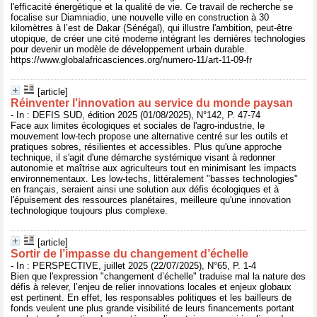
l'efficacité énergétique et la qualité de vie. Ce travail de recherche se
focalise sur Diamniadio, une nouvelle ville en construction à 30
kilomètres à l’est de Dakar (Sénégal), qui illustre l'ambition, peut-être
utopique, de créer une cité moderne intégrant les dernières technologies
pour devenir un modèle de développement urbain durable.
https://www.globalafricasciences.org/numero-11/art-11-09-fr
[article]
Réinventer l'innovation au service du monde paysan
- In : DEFIS SUD, édition 2025 (01/08/2025), N°142, P. 47-74
Face aux limites écologiques et sociales de l'agro-industrie, le
mouvement low-tech propose une alternative centré sur les outils et
pratiques sobres, résilientes et accessibles. Plus qu'une approche
technique, il s'agit d'une démarche systémique visant à redonner
autonomie et maîtrise aux agriculteurs tout en minimisant les impacts
environnementaux. Les low-techs, littéralement "basses technologies"
en français, seraient ainsi une solution aux défis écologiques et à
l'épuisement des ressources planétaires, meilleure qu'une innovation
technologique toujours plus complexe.
[article]
Sortir de l’impasse du changement d’échelle
- In : PERSPECTIVE, juillet 2025 (22/07/2025), N°65, P. 1-4
Bien que l'expression "changement d’échelle" traduise mal la nature des
défis à relever, l’enjeu de relier innovations locales et enjeux globaux
est pertinent. En effet, les responsables politiques et les bailleurs de
fonds veulent une plus grande visibilité de leurs financements portant