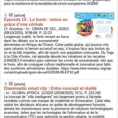
pour-la-resilience-et-la-durabilite-de-lunion-europeenne-263069
[article]
Épisode 10 : Le fonio : retour en
grâce d’une céréale
LY, Aïssétou - In : GRAIN DE SEL, 2025/2
(09/10/2025), N°88-89, P. 22-23
Longtemps oublié, le fonio revient en force
dans les débats sur la souveraineté
alimentaire en Afrique de l'Ouest. Cette petite graine, qui pousse vite
sans intrants ni besoin excessif en eau, s’impose face aux limites du
riz et du blé importés, afin de nourrir une population croissante. Du Togo
à la Côte d’Ivoire, cet épisode dévoile les initiatives et les recettes
d’INADES-Formation pour valoriser les vivres de souveraineté, tels que
le fonio, afin de conjuguer culture traditionnelle et innovation pour bâtir
des systèmes alimentaires durables. https://www.inter-reseaux.org/wp-
content/uploads/grain-de-sel/GDS88-89-EP10.pdf
[article]
Diamniadio smart city : Entre concept et réalité
- In : GLOBAL AFRICA, 11/2025 (20/09/2025), N°11, P. 232-240
Le concept de "ville intelligente" est largement promu à l'échelle
mondiale comme une marque de modernité et d'innovation. Cette idée
séduit les décideurs africains en quête de développement futuriste,
attirant les investisseurs avec la promesse de solutions technologiques
avancées, telles que les technologies de l'information et de la
communication (TIC) pour optimiser la gestion urbaine, la mobilité,