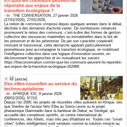
En quoi les communs peuvent-ils
répondre aux enjeux de la
transition écologique ?
- In : THE CONVERSATION, 27 janvier 2026
(27/01/2026), 27/01/2026,
La notion de communs s'impose depuis quelques années dans le débat,
déclinée à des domaines d'activité variés. De nombreuses initiatives
promeuvent le retour des communs, c’est-à-dire des formes de gestion
collective des ressources matérielles ou immatérielles dans le but de
les préserver et de les pérenniser. De par son caractère coopératif,
innovant et transversal, cette démarche apparaît particulièrement
prometteuse pour accompagner la transition écologique, en mobilisant
l’intelligence collective dans une logique d’innovation ouverte, en
décloisonnant les approches et en mutualisant les savoirs.
https://theconversation.com/en-quoi-les-communs-peuvent-ils-repondre-
aux-enjeux-de-la-transition-ecologique-262989
[article]
Des villes nouvelles au service du
technocapitalisme
- In : AFRIQUE XXI, 9 janvier 2026
(09/01/2026), N°210,
Depuis l'an 2000, les projets de nouvelles villes pullulent en Afrique, tels
que Sherbro de l'acteur Idris Elba au Sierra Leone ou le projet
pharaonique Diamniadio dans la banlieue de Dakar, au Sénégal, qui
accueille des complexes sportifs, un centre international de
conférences, des hôtels, mais très peu d'habitant·es. Toutes ces "smart
cities" (villes intelligentes) sont vendues comme la solution miracle au