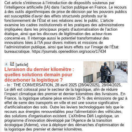
Cet article s'intéresse à l’introduction de dispositifs soutenus par
l’intelligence artificielle (IA) dans l’action publique en France. Le recours
à des outils algorithmiques de prise de décision par les pouvoirs publics
est susceptible d’avoir des effets structurels profonds sur le
fonctionnement de l’État et ses relations avec le public. L'article
examine les cadres institutionnels et les pratiques des administrations
impliquées dans les principaux projets d’automatisation de l’action
étatique, ainsi que les discours de légitimation des acteur·rices
concerné·es. Il interroge aussi le potentiel transformateur des
innovations liées à l’IA pour divers métiers et missions de
l’administration publique, ainsi que leurs effets sur l’image de l’État
bureaucratique. https://journals.openedition.org/socio/17434
[article]
Livraison du dernier kilomètre :
quelles solutions demain pour
décarboner la logistique ?
- In : THE CONVERSATION, 28 avril 2025 (28/04/2025), 28/04/2025,
Le défi est colossal pour le secteur de la logistique, afin de réduire
l’impact climatique des premier et dernier kilomètres des livraisons. En
France, la logistique urbaine pèse environ 25 % des émissions de gaz à
effet de serre des transports en ville et est une source significative
d’artificialisation des sols. Outre les leviers technologiques tels que le
recours aux énergies renouvelables pour l'alimentation des véhicules,
des solutions d'organisation existent. L’eXtrême Défi Logistique, un
programme d’innovation développé par l'Agence de la transition
écologique (Ademe), vise à déployer des démarches d’optimisation de
la logistique des premier et dernier kilomètres.