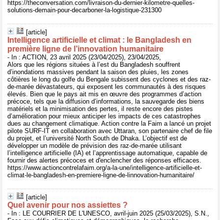
https://theconversation.com/livraison-du-dernier-kilometre-quelles-
solutions-demain-pour-decarboner-la-logistique-231300
[article]
Intelligence artificielle et climat : le Bangladesh en
première ligne de l’innovation humanitaire
- In : ACTION, 23 avril 2025 (23/04/2025), 23/04/2025,
Alors que les régions situées à l’est du Bangladesh souffrent
d’inondations massives pendant la saison des pluies, les zones
côtières le long du golfe du Bengale subissent des cyclones et des raz-
de-marée dévastateurs, qui exposent les communautés à des risques
élevés. Bien que le pays ait mis en œuvre des programmes d’action
précoce, tels que la diffusion d’informations, la sauvegarde des biens
matériels et la minimisation des pertes, il reste encore des pistes
d’amélioration pour mieux anticiper les impacts de ces catastrophes
dues au changement climatique. Action contre la Faim a lancé un projet
pilote SURF-IT en collaboration avec Uttaran, son partenaire chef de file
du projet, et l’université North South de Dhaka. L’objectif est de
développer un modèle de prévision des raz-de-marée utilisant
l’intelligence artificielle (IA) et l’apprentissage automatique, capable de
fournir des alertes précoces et d'enclencher des réponses efficaces.
https://www.actioncontrelafaim.org/a-la-une/intelligence-artificielle-et-
climat-le-bangladesh-en-premiere-ligne-de-linnovation-humanitaire/
[article]
Quel avenir pour nos assiettes ?
- In : LE COURRIER DE L'UNESCO, avril-juin 2025 (25/03/2025), S.N.,