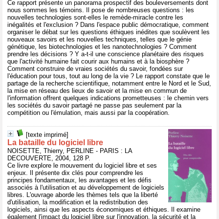
Ce rapport présente un panorama prospectif des bouleversements dont
nous sommes les témoins. Il pose de nombreuses questions : les
nouvelles technologies sont-elles le remède-miracle contre les
inégalités et l'exclusion ? Dans l'espace public démocratique, comment
organiser le débat sur les questions éthiques inédites que soulèvent les
nouveaux savoirs et les nouvelles techniques, telles que le génie
génétique, les biotechnologies et les nanotechnologies ? Comment
prendre les décisions ? Y a-t-il une conscience planétaire des risques
que l'activité humaine fait courir aux humains et à la biosphère ?
Comment construire de vraies sociétés du savoir, fondées sur
l'éducation pour tous, tout au long de la vie ? Le rapport constate que le
partage de la recherche scientifique, notamment entre le Nord et le Sud,
la mise en réseau des lieux de savoir et la mise en commun de
l'information offrent quelques indications prometteuses : le chemin vers
les sociétés du savoir partagé ne passe pas seulement par la
compétition ou l'émulation, mais aussi par la coopération.
[texte imprimé]
La bataille du logiciel libre
NOISETTE, Thierry, PERLINE - PARIS : LA
DECOUVERTE, 2004, 128 P.
Ce livre explore le mouvement du logiciel libre et ses
enjeux. Il présente dix clés pour comprendre les
principes fondamentaux, les avantages et les défis
associés à l'utilisation et au développement de logiciels
libres. L'ouvrage aborde les thèmes tels que la liberté
d'utilisation, la modification et la redistribution des
logiciels, ainsi que les aspects économiques et éthiques. Il examine
également l'impact du logiciel libre sur l'innovation, la sécurité et la