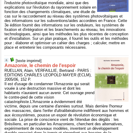
l'industrie photovoltaïque mondiale, ainsi que des
explications sur l'évolution du rayonnement solaire en
fonction des changements climatiques, une étude de
cas sur le raccordement au réseau des systèmes photovoltaïques et
des informations sur les subventions/aides accordées en France. Cette
3e édition fournit des informations sur les onduleurs, les systèmes de
fixation et d'intégration et les branchements au réseau, les innovations
technologiques, ainsi que les méthodes les plus récentes de conception
et d'installation. Sur un plan pratique, il fournit les outils et les méthodes
pour : élaborer et optimiser un cahier des charges ; calculer, mettre en
place et entretenir les composants nécessaires.
[texte imprimé]
Amazonie, le chemin de l'espoir
RUELLAN, Alain, VERFAILLIE, Bertrand - PARIS :
EDITIONS CHARLES LEOPOLD MAYER (ECLM),
2005/06, 152 P.
Il est d'usage de condamner l'Amazonie qui serait
vouée à une destruction massive et dont les
habitants n'auraient aucun avenir. Cet ouvrage prend
le contre-pied de cette vision
catastrophiste.L'Amazonie a évidemment été
victime, depuis une centaine d'années surtout. Mais derrière l'horreur
des massacres, dans l'enfer d'ultralibéralisme indifférent aux hommes et
aux écosystèmes, pousse un espoir de révolution économique et
sociale. La prise de conscience vient de l'étendue des dégâts : les
Brésiliens, en particulier les Amazoniens, cherchent des alternatives,
expérimentent de nouveaux modèles, inventent un développement
durable enraciné dans le terroir et répondant aux besoins de la