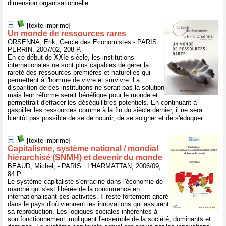
dimension organisationnelle.
[texte imprimé]
Un monde de ressources rares
ORSENNA, Erik, Cercle des Economistes - PARIS :
PERRIN, 2007/02, 208 P.
En ce début de XXIe siècle, les institutions
internationales ne sont plus capables de gérer la
rareté des ressources premières et naturelles qui
permettent à l'homme de vivre et survivre. La
disparition de ces institutions ne serait pas la solution
mais leur réforme serait bénéfique pour le monde et
permettrait d'effacer les déséquilibres potentiels. En continuant à
gaspiller les ressources comme à la fin du siècle dernier, il ne sera
bientôt pas possible de se de nourrir, de se soigner et de s'éduquer.
[texte imprimé]
Capitalisme, système national / mondial
hiérarchisé (SNMH) et devenir du monde
BEAUD, Michel, - PARIS : L'HARMATTAN, 2006/09,
84 P.
Le système capitaliste s'enracine dans l'économie de
marché qui s'est libérée de la concurrence en
internationalisant ses activités. Il reste fortement ancré
dans le pays d'où viennent les innovations qui assurent
sa reproduction. Les logiques sociales inhérentes à
son fonctionnement impliquent l'ensemble de la société, dominants et