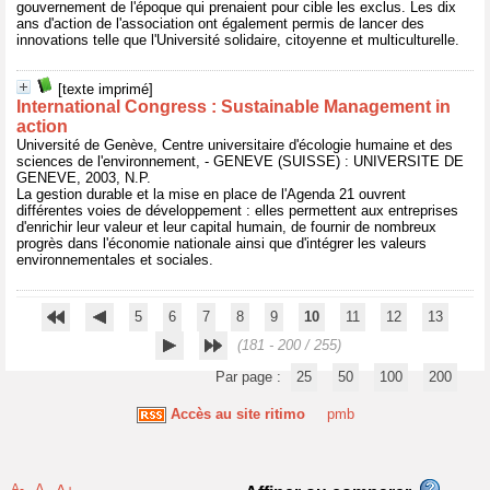
gouvernement de l'époque qui prenaient pour cible les exclus. Les dix
ans d'action de l'association ont également permis de lancer des
innovations telle que l'Université solidaire, citoyenne et multiculturelle.
[texte imprimé]
International Congress : Sustainable Management in
action
Université de Genève, Centre universitaire d'écologie humaine et des
sciences de l'environnement, - GENEVE (SUISSE) : UNIVERSITE DE
GENEVE, 2003, N.P.
La gestion durable et la mise en place de l'Agenda 21 ouvrent
différentes voies de développement : elles permettent aux entreprises
d'enrichir leur valeur et leur capital humain, de fournir de nombreux
progrès dans l'économie nationale ainsi que d'intégrer les valeurs
environnementales et sociales.
5
6
7
8
9
10
11
12
13
(181 - 200 / 255)
Par page :
25
50
100
200
Accès au site ritimo
pmb
A-
A