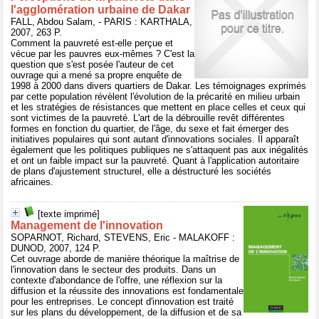
l'agglomération urbaine de Dakar
FALL, Abdou Salam, - PARIS : KARTHALA,
2007, 263 P.
Comment la pauvreté est-elle perçue et
vécue par les pauvres eux-mêmes ? C'est la
question que s'est posée l'auteur de cet
ouvrage qui a mené sa propre enquête de
1998 à 2000 dans divers quartiers de Dakar. Les témoignages exprimés
par cette population révèlent l'évolution de la précarité en milieu urbain
et les stratégies de résistances que mettent en place celles et ceux qui
sont victimes de la pauvreté. L'art de la débrouille revêt différentes
formes en fonction du quartier, de l'âge, du sexe et fait émerger des
initiatives populaires qui sont autant d'innovations sociales. Il apparaît
également que les politiques publiques ne s'attaquent pas aux inégalités
et ont un faible impact sur la pauvreté. Quant à l'application autoritaire
de plans d'ajustement structurel, elle a déstructuré les sociétés
africaines.
[texte imprimé]
Management de l'innovation
SOPARNOT, Richard, STEVENS, Eric - MALAKOFF :
DUNOD, 2007, 124 P.
Cet ouvrage aborde de manière théorique la maîtrise de
l'innovation dans le secteur des produits. Dans un
contexte d'abondance de l'offre, une réflexion sur la
diffusion et la réussite des innovations est fondamentale
pour les entreprises. Le concept d'innovation est traité
sur les plans du développement, de la diffusion et de sa