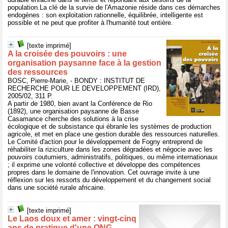
population.La clé de la survie de l'Amazonie réside dans ces démarches
endogènes : son exploitation rationnelle, équilibrée, intelligente est
possible et ne peut que profiter à l'humanité tout entière.
[texte imprimé]
A la croisée des pouvoirs : une
organisation paysanne face à la gestion
des ressources
BOSC, Pierre-Marie, - BONDY : INSTITUT DE
RECHERCHE POUR LE DEVELOPPEMENT (IRD),
2005/02, 311 P.
A partir de 1980, bien avant la Conférence de Rio
(1892), une organisation paysanne de Basse
Casamance cherche des solutions à la crise
écologique et de subsistance qui ébranle les systèmes de production
agricole, et met en place une gestion durable des ressources naturelles.
Le Comité d'action pour le développement de Fogny entreprend de
réhabiliter la riziculture dans les zones dégradées et négocie avec les
pouvoirs coutumiers, administratifs, politiques, ou même internationaux
; il exprime une volonté collective et développe des compétences
propres dans le domaine de l'innovation. Cet ouvrage invite à une
réflexion sur les ressorts du développement et du changement social
dans une société rurale africaine.
[texte imprimé]
Le Laos doux et amer : vingt-cinq
ans de pratique d'une ONG