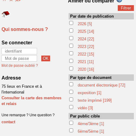
A+
Affiner ou comparer
Par date de publication
2026
[5]
Qui sommes-nous ?
2025
[14]
2024
[22]
Se connecter
2023
[22]
2022
[15]
2021
[11]
Mot de passe oublié ?
2020
[16]
Adresse
Par type de document
document électronique
[72]
75 lieux en France et à
l'international
exposition
[1]
Consulter la carte des membres
texte imprimé
[199]
et relais
vidéo
[3]
Une remarque ? Une question ?
Par public cible
contact
4ème/3ème
[1]
6ème/5ème
[1]