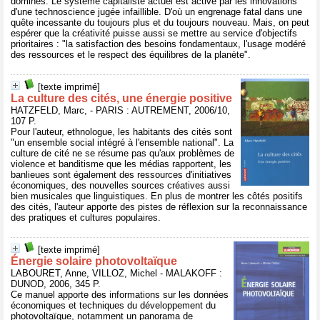
dominés. Le système capitaliste actuel est activé par les innovations
d'une technoscience jugée infaillible. D'où un engrenage fatal dans une
quête incessante du toujours plus et du toujours nouveau. Mais, on peut
espérer que la créativité puisse aussi se mettre au service d'objectifs
prioritaires : "la satisfaction des besoins fondamentaux, l'usage modéré
des ressources et le respect des équilibres de la planète".
[texte imprimé]
La culture des cités, une énergie positive
HATZFELD, Marc, - PARIS : AUTREMENT, 2006/10,
107 P.
Pour l'auteur, ethnologue, les habitants des cités sont
"un ensemble social intégré à l'ensemble national". La
culture de cité ne se résume pas qu'aux problèmes de
violence et banditisme que les médias rapportent, les
banlieues sont également des ressources d'initiatives
économiques, des nouvelles sources créatives aussi
bien musicales que linguistiques. En plus de montrer les côtés positifs
des cités, l'auteur apporte des pistes de réflexion sur la reconnaissance
des pratiques et cultures populaires.
[texte imprimé]
Énergie solaire photovoltaïque
LABOURET, Anne, VILLOZ, Michel - MALAKOFF :
DUNOD, 2006, 345 P.
Ce manuel apporte des informations sur les données
économiques et techniques du développement du
photovoltaïque, notamment un panorama de