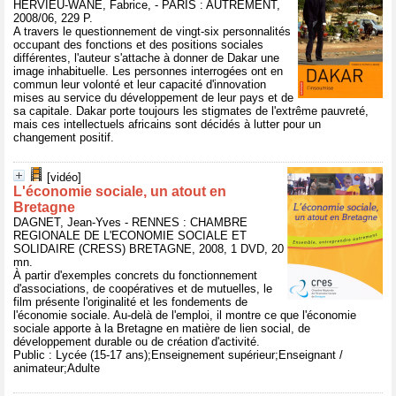
HERVIEU-WANE, Fabrice, - PARIS : AUTREMENT,
2008/06, 229 P.
A travers le questionnement de vingt-six personnalités
occupant des fonctions et des positions sociales
différentes, l'auteur s'attache à donner de Dakar une
image inhabituelle. Les personnes interrogées ont en
commun leur volonté et leur capacité d'innovation
mises au service du développement de leur pays et de
sa capitale. Dakar porte toujours les stigmates de l'extrême pauvreté,
mais ces intellectuels africains sont décidés à lutter pour un
changement positif.
[vidéo]
L'économie sociale, un atout en
Bretagne
DAGNET, Jean-Yves - RENNES : CHAMBRE
REGIONALE DE L'ECONOMIE SOCIALE ET
SOLIDAIRE (CRESS) BRETAGNE, 2008, 1 DVD, 20
mn.
À partir d'exemples concrets du fonctionnement
d'associations, de coopératives et de mutuelles, le
film présente l'originalité et les fondements de
l'économie sociale. Au-delà de l'emploi, il montre ce que l'économie
sociale apporte à la Bretagne en matière de lien social, de
développement durable ou de création d'activité.
Public : Lycée (15-17 ans);Enseignement supérieur;Enseignant /
animateur;Adulte