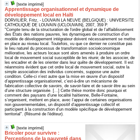
[texte imprimé]
Apprentissage organisationnel et dynamique de
développement local en Haïti
DORVILIER, Fritz, - LOUVAIN LA NEUVE (BELGIQUE) : UNIVERSITE
CATHOLIQUE DE LOUVAIN (UCLOUVAIN), 2007, 359 P.
"Compte tenu de la structuration de l'ordre global et de l’affaiblissement
des États des nations pauvres, les dynamiques de construction d’un
modèle de développement intégrateur doivent nécessairement se mettre
en place au niveau local. Toutefois, vu que ce dernier ne constitue pas
le lieu naturel du processus de transformation socioéconomique
méliorative, les acteurs locaux sont alors amenés à produire un ordre
local de mouvement social susceptible de les réunir, de les associer, de
les encadrer et de les orienter dans leur quête de développement. Il est
néanmoins évident que cet ordre local de mouvement social, outre la
simple association des individus concernés, suppose une autre
condition. Celle-ci n’est autre que la mise en œuvre d’un dispositif
d’apprentissage organisationnel, c’est-à-dire un mécanisme de
fabrication collective de savoirs, de savoir-faire et de savoir être au sein
d’une structure organisée. […] Cette thèse montre donc pourquoi et
comment des paysans d’une localité haïtienne, Belle-Fontaine,
s’organisent, mettent en place, avec l’appui de certaines organisations
non gouvernementales, un dispositif d’apprentissage collectif et
participent à la construction d’un modèle spécifique de développement
territorial". (Résumé de l'éditeur).
[texte imprimé]
Bricoler pour survivre :
Perceptions de la pauvreté dans