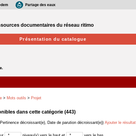
edem
Partage des eaux
sources documentaires du réseau ritimo
Présentation du catalogue
e
>
Mots outils
>
Projet
ibles dans cette catégorie (
443
)
(Pertinence décroissant(e), Date de parution décroissant(e))
Ajouter le résulta
sur
niveau(x) vers le haut et
vers le bas