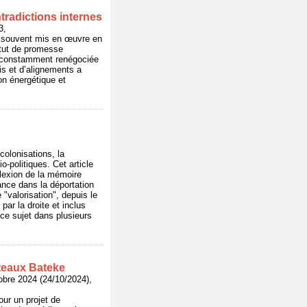
tradictions internes
3,
nt souvent mis en œuvre en
atut de promesse
ue constamment renégociée
s et d’alignements a
on énergétique et
colonisations, la
-politiques. Cet article
flexion de la mémoire
ance dans la déportation
 "valorisation", depuis le
ar la droite et inclus
 ce sujet dans plusieurs
ateaux Bateke
 2024 (24/10/2024),
our un projet de