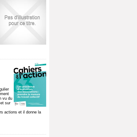
gulier
cement
n vu du
et sur
 actions et il donne la