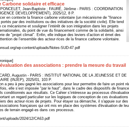
 Carbone solidaire et efficace
PONCELET, Jean-Baptiste ; FAURÉ, Jérôme - PARIS : COORDINATION
RGENCE DEVELOPPEMENT), 2025/12, 8 P.
acer en contexte la finance carbone volontaire (un mécanisme de "finance
portés par des institutions ou des initiatives de la société civile). Elle tend
de ce mécanisme et souligner l’intérêt de son intégration dans les projets
ernationales, du point de vue du financement comme de la solidarité, ainsi
rie de "projet climat". Enfin, elle indique des leviers d’action et émet des
tention de l’ensemble des acteur·rices de la finance carbone volontaire.
ionsud.org/wp-content/uploads/Notes-SUD-47.pdf
ronique]
valuation des associations : prendre la mesure du travail
ICARD, Augustin - PARIS : INSTITUT NATIONAL DE LA JEUNESSE ET DE
RE (INJEP), 2025/01, 103 P.
ion a peu à peu gagné les associations pour leur permettre de faire un point ré
fois, elle s’est imposée "par le haut", dans le cadre des dispositifs de finan
ls conditionnés aux résultats. Ce Cahier s’intéresse au processus d'évaluatio
ortant un regard particulier sur les logiques de conception de ces évaluations 
iers des acteur·rices de projets. Pour étayer sa démarche, il s'appuie sur des
sociations françaises qui ont mis en place des systèmes d'évaluation de leurs
ces de terrain engagé·es dans ces processus.
ntent/uploads/2024/12/CA63.pdf