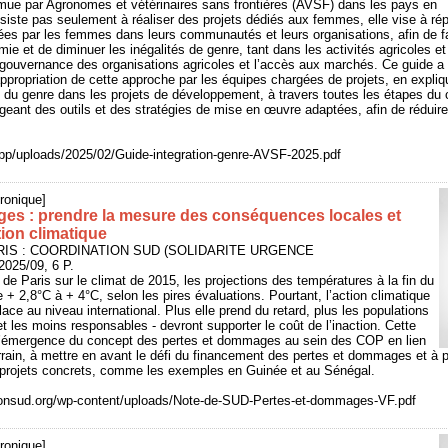
mue par Agronomes et vétérinaires sans frontières (AVSF) dans les pays en
iste pas seulement à réaliser des projets dédiés aux femmes, elle vise à ré
s par les femmes dans leurs communautés et leurs organisations, afin de fa
ie et de diminuer les inégalités de genre, tant dans les activités agricoles et
 gouvernance des organisations agricoles et l’accès aux marchés. Ce guide a
’appropriation de cette approche par les équipes chargées de projets, en expliq
 du genre dans les projets de développement, à travers toutes les étapes du 
tageant des outils et des stratégies de mise en œuvre adaptées, afin de réduir
app/uploads/2025/02/Guide-integration-genre-AVSF-2025.pdf
ronique]
es : prendre la mesure des conséquences locales et
tion climatique
PARIS : COORDINATION SUD (SOLIDARITE URGENCE
25/09, 6 P.
 de Paris sur le climat de 2015, les projections des températures à la fin du
 + 2,8°C à + 4°C, selon les pires évaluations. Pourtant, l’action climatique
ace au niveau international. Plus elle prend du retard, plus les populations
et les moins responsables - devront supporter le coût de l’inaction. Cette
 l’émergence du concept des pertes et dommages au sein des COP en lien
errain, à mettre en avant le défi du financement des pertes et dommages et à 
 projets concrets, comme les exemples en Guinée et au Sénégal.
ionsud.org/wp-content/uploads/Note-de-SUD-Pertes-et-dommages-VF.pdf
ronique]