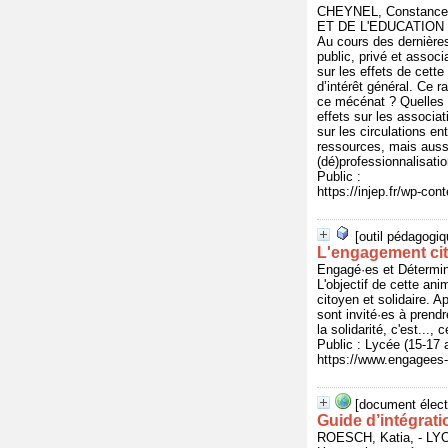
CHEYNEL, Constance
ET DE L'EDUCATION P
Au cours des dernières
public, privé et assoc
sur les effets de cette
d’intérêt général. Ce r
ce mécénat ? Quelles 
effets sur les associat
sur les circulations e
ressources, mais aussi
(dé)professionnalisatio
Public :
https://injep.fr/wp-c
[outil pédagogiq
L'engagement cito
Engagé·es et Déterm
L'objectif de cette ani
citoyen et solidaire. A
sont invité·es à prend
la solidarité, c'est..., 
Public : Lycée (15-17 
https://www.engagees-
[document élect
Guide d’intégrati
ROESCH, Katia, - L