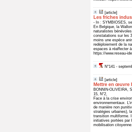
[article]
Les friches indust
- In : SYMBIOSES, sep
En Belgique, la Wallon
naturalistes bénévoles,
constatations sur les 
moins une espèce anim
redéploiement de la na
espaces à réaffecter à
https://www.reseau-idee
N°141 - septembr
[article]
Mettre en œuvre 
BONNIN-OLIVEIRA, S
15, N°2,
Face à la crise enviro
environnementaux. L’im
de manière non puniti
stratégies urbaines),
transition multiforme.
initiatives portées par 
mobilisation citoyenne