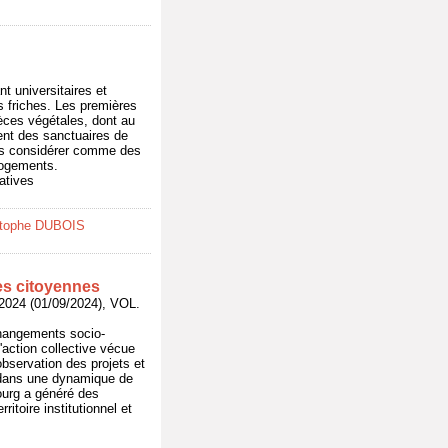
t universitaires et
es friches. Les premières
èces végétales, dont au
ent des sanctuaires de
 les considérer comme des
 logements.
atives
stophe DUBOIS
es citoyennes
24 (01/09/2024), VOL.
changements socio-
'action collective vécue
bservation des projets et
 dans une dynamique de
bourg a généré des
ritoire institutionnel et