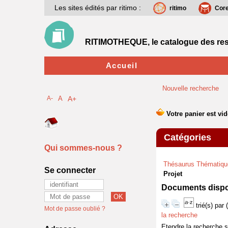
Les sites édités par ritimo :
ritimo
Cor
RITIMOTHEQUE, le catalogue des res
Accueil
Nouvelle recherche
A-
A
A+
Catégories
Qui sommes-nous ?
Thésaurus Thématiqu
Se connecter
Projet
Documents dispon
trié(s) par
Mot de passe oublié ?
la recherche
Etendre la recherche 