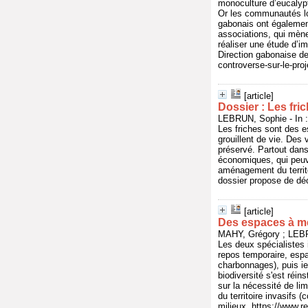
monoculture d’eucalypt
Or les communautés lo
gabonais ont également
associations, qui mène
réaliser une étude d’i
Direction gabonaise de
controverse-sur-le-pro
[article]
Dossier : Les fric
LEBRUN, Sophie - In 
Les friches sont des e
grouillent de vie. Des
préservé. Partout dans 
économiques, qui peuve
aménagement du territo
dossier propose de dé
[article]
Des espaces à m
MAHY, Grégory ; LEBR
Les deux spécialistes 
repos temporaire, espa
charbonnages), puis iel
biodiversité s'est réin
sur la nécessité de lim
du territoire invasifs
milieux. https://www.