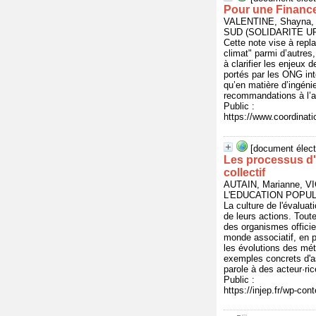
Pour une Finance
VALENTINE, Shayna, 
SUD (SOLIDARITE U
Cette note vise à repl
climat" parmi d’autres, 
à clarifier les enjeux 
portés par les ONG int
qu’en matière d’ingénie
recommandations à l’at
Public :
https://www.coordinat
[document élect
Les processus d'é
collectif
AUTAIN, Marianne, V
L'EDUCATION POPULAI
La culture de l'évaluat
de leurs actions. Toute
des organismes officie
monde associatif, en p
les évolutions des mét
exemples concrets d'as
parole à des acteur·ri
Public :
https://injep.fr/wp-co