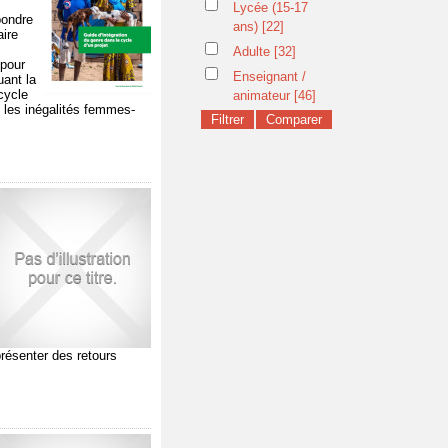
Lycée (15-17
pondre
ans)
[22]
ire
Adulte
[32]
 pour
Enseignant /
uant la
cycle
animateur
[46]
e les inégalités femmes-
présenter des retours