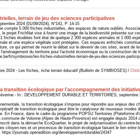
rielles, terrain de jeu des sciences participatives
tembre 2024 (01/09/2024), N°141, P. 14-15
ie compte 5 000 friches industrielles, des espaces de nature oubliés. Associan
 le projet FrichNat vise à fournir une image de la biodiversité présente sur c
31 friches étudiées font état de quelque 2 300 espèces animales et 1 000 esp
ale et une espèce végétale sont protégées. Ces espaces enfrichés constitu
ture, ce qui permet de nourrir le débat sur le devenir de ces sites, avant de
 l'aménagement du territoire pour l'activité économique ou la construction de
.be/fr/symbioses/les-friches-industrielles-terrain-de-jeu-des-sciences-particip
e 2024 - Les friches, riche terrain éducatif
(Bulletin de SYMBIOSES)
/
Chri
la transition écologique par l’accompagnement des initiativ
éverine - In : DEVELOPPEMENT DURABLE ET TERRITOIRES, septembre 20
nnementale, la transition écologique s'impose pour répondre aux enjeux des 
pératif de transition écologique peut être le catalyseur de nouveaux modes d
ve. En France, dans le cadre du programme POPSU Territoires (Plateforme d'o
 la commune de Volonne (Alpes de Haute-Provence) est engagée depuis 2014
 Inscrit dans la démarche EcoQuartier, le projet de redynamisation du centre-
les citoyen·nes et un processus de transition écologique faisant le lien entre ter
. https://journals.openedition.org/developpementdurable/24347