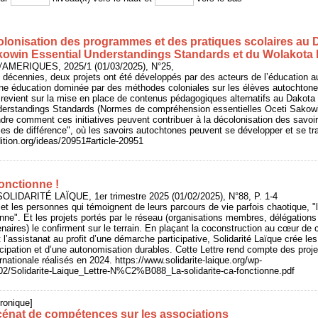
colonisation des programmes et des pratiques scolaires au 
kowin Essential Understandings Standards et du Wolakota 
D'AMERIQUES, 2025/1 (01/03/2025), N°25,
décennies, deux projets ont été développés par des acteurs de l’éducation au
une éducation dominée par des méthodes coloniales sur les élèves autochtone
e revient sur la mise en place de contenus pédagogiques alternatifs au Dakota
erstandings Standards (Normes de compréhension essentielles Oceti Sakowin)
re comment ces initiatives peuvent contribuer à la décolonisation des savoir
es de différence", où les savoirs autochtones peuvent se développer et se tr
dition.org/ideas/20951#article-20951
fonctionne !
OLIDARITÉ LAÏQUE, 1er trimestre 2025 (01/02/2025), N°88, P. 1-4
 et les personnes qui témoignent de leurs parcours de vie parfois chaotique, "
onne". Et les projets portés par le réseau (organisations membres, délégations
naires) le confirment sur le terrain. En plaçant la coconstruction au cœur de
nt l’assistanat au profit d’une démarche participative, Solidarité Laïque crée les
ipation et d’une autonomisation durables. Cette Lettre rend compte des proje
ternationale réalisés en 2024. https://www.solidarite-laique.org/wp-
02/Solidarite-Laique_Lettre-N%C2%B088_La-solidarite-ca-fonctionne.pdf
ronique]
cénat de compétences sur les associations