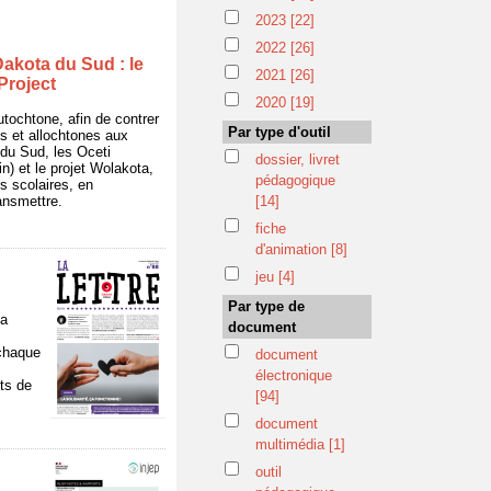
2023
[22]
2022
[26]
Dakota du Sud : le
2021
[26]
Project
2020
[19]
tochtone, afin de contrer
Par type d'outil
s et allochtones aux
 du Sud, les Oceti
dossier, livret
 et le projet Wolakota,
pédagogique
s scolaires, en
ansmettre.
[14]
fiche
d'animation
[8]
jeu
[4]
Par type de
la
document
 chaque
document
électronique
ts de
[94]
document
multimédia
[1]
outil