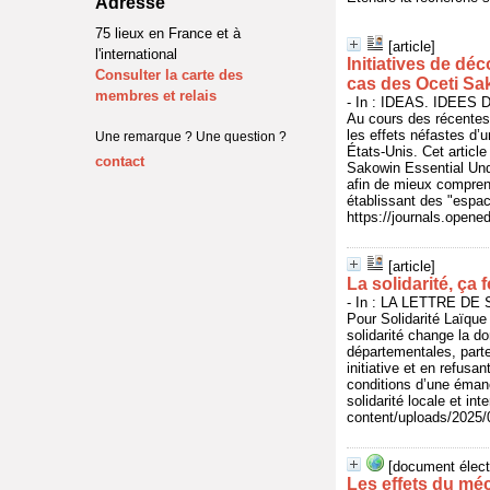
Adresse
75 lieux en France et à
[article]
l'international
Initiatives de dé
Consulter la carte des
cas des Oceti Sa
membres et relais
- In : IDEAS. IDEES 
Au cours des récentes 
les effets néfastes d’
Une remarque ? Une question ?
États-Unis. Cet articl
contact
Sakowin Essential Und
afin de mieux comprend
établissant des "espac
https://journals.opene
[article]
La solidarité, ça 
- In : LA LETTRE DE S
Pour Solidarité Laïque
solidarité change la d
départementales, parte
initiative et en refusa
conditions d’une émanc
solidarité locale et in
content/uploads/2025/
[document élect
Les effets du mé