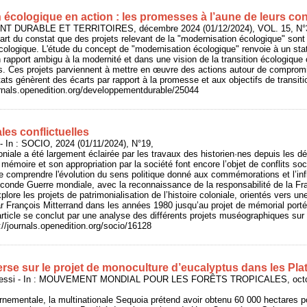
écologique en action : les promesses à l’aune de leurs con
T DURABLE ET TERRITOIRES, décembre 2024 (01/12/2024), VOL. 15, N°
f part du constat que des projets relevant de la "modernisation écologique" so
écologique. L'étude du concept de "modernisation écologique" renvoie à un st
n rapport ambigu à la modernité et dans une vision de la transition écologiq
s. Ces projets parviennent à mettre en œuvre des actions autour de compromi
tats génèrent des écarts par rapport à la promesse et aux objectifs de transiti
urnals.openedition.org/developpementdurable/25044
es conflictuelles
In : SOCIO, 2024 (01/11/2024), N°19,
loniale a été largement éclairée par les travaux des historien·nes depuis les dé
moire et son appropriation par la société font encore l’objet de conflits socio
e comprendre l'évolution du sens politique donné aux commémorations et l’in
econde Guerre mondiale, avec la reconnaissance de la responsabilité de la Fr
xplore les projets de patrimonialisation de l’histoire coloniale, orientés vers une
ar François Mitterrand dans les années 1980 jusqu’au projet de mémorial porté p
'article se conclut par une analyse des différents projets muséographiques sur
://journals.openedition.org/socio/16128
rse sur le projet de monoculture d’eucalyptus dans les Pl
ssi - In : MOUVEMENT MONDIAL POUR LES FORÊTS TROPICALES, octobre
rnementale, la multinationale Sequoia prétend avoir obtenu 60 000 hectares p