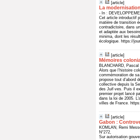
[article]
La modernisation 
- In : DEVELOPPEMEN
Cet article introducti
matière de transition 
contradictoire, dans u
et adaptée aux besoin
minima, dont les résul
écologique. https://jo
[article]
Mémoires colonial
BLANCHARD, Pascal - 
Alors que l’histoire co
commémoration de sa mé
propose tout d’abord d
collective depuis la S
des Juif·ves. Puis il e
premier projet lancé p
dans la loi de 2005. L
villes de France. https
[article]
Gabon : Controve
KOMLAN, Remi Messe
N°272,
Sur autorisation gouve