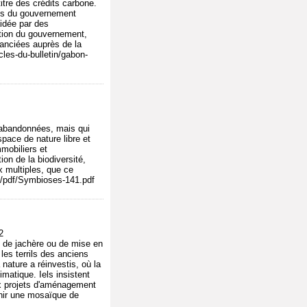
tre des crédits carbone.
res du gouvernement
aidée par des
ation du gouvernement,
tanciées auprès de la
les-du-bulletin/gabon-
t abandonnées, mais qui
pace de nature libre et
mmobiliers et
on de la biodiversité,
x multiples, que ce
41/pdf/Symbioses-141.pdf
2
s de jachère ou de mise en
les terrils des anciens
 nature a réinvestis, où la
imatique. Iels insistent
eaux projets d'aménagement
tenir une mosaïque de