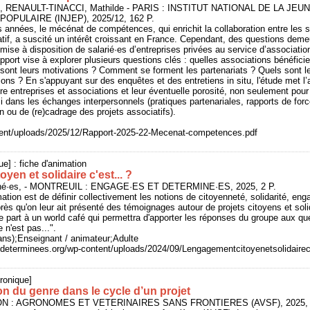
, RENAULT-TINACCI, Mathilde - PARIS : INSTITUT NATIONAL DE LA JE
OPULAIRE (INJEP), 2025/12, 162 P.
 années, le mécénat de compétences, qui enrichit la collaboration entre les 
iatif, a suscité un intérêt croissant en France. Cependant, des questions deme
 mise à disposition de salarié·es d’entreprises privées au service d’associatio
apport vise à explorer plusieurs questions clés : quelles associations bénéfici
sont leurs motivations ? Comment se forment les partenariats ? Quels sont l
ions ? En s'appuyant sur des enquêtes et des entretiens in situ, l'étude met l
ntre entreprises et associations et leur éventuelle porosité, non seulement pou
 dans les échanges interpersonnels (pratiques partenariales, rapports de forc
n ou de (re)cadrage des projets associatifs).
ontent/uploads/2025/12/Rapport-2025-22-Mecenat-competences.pdf
ue] : fiche d'animation
yen et solidaire c'est... ?
iné·es, - MONTREUIL : ENGAGE·ES ET DETERMINE·ES, 2025, 2 P.
mation est de définir collectivement les notions de citoyenneté, solidarité, en
près qu'on leur ait présenté des témoignages autour de projets citoyens et solid
re part à un world café qui permettra d'apporter les réponses du groupe aux qu
ce n'est pas...".
ans);Enseignant / animateur;Adulte
determinees.org/wp-content/uploads/2024/09/Lengagementcitoyenetsolidaire
ronique]
on du genre dans le cycle d’un projet
YON : AGRONOMES ET VETERINAIRES SANS FRONTIERES (AVSF), 2025, 