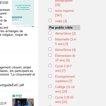
pédagogique
UNESSE
[25]
secteurs
texte imprimé
urent
[347]
ns
ent de
vidéo
[3]
es
’accent
Par public cible
r les échanges de
4ème/3ème
[2]
e inégaux, risque de
Maternelle (3-4-
5 ans)
[3]
6ème/5ème
[4]
Élémentaire (6-
10 ans)
[5]
Cycle 2 (6-7
gagement citoyen, projet
ans)
[7]
aires, les participant·es
estions "La citoyenneté et
Enseignement
supérieur
[7]
cestguideEetC.pdf
Collège (11-14
ans)
[10]
Cycle 3 (8-10
ans)
[10]
22 P.