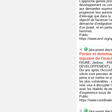
L’approche genrée pro
développement ne cons
aux demandes exprimée
progresser leur autonom
d’élevage que dans la
objectif de favoriser l
démarche d’intégration
d’un projet, et en par
hommes.
Public :
https://www.avsf.org/
[document élect
Pertes et dommag
injustes de l’inac
FAURÉ, Jérôme, - 
DEVELOPPEMENT), 20
Dix ans après l'Accord
siècle sont passées de
peine à se mettre en pl
les plus vulnérables - 
note vise à décrypter
avec les réalités de t
d’expérience issus de
Public :
https://www.coordinat
[document élect