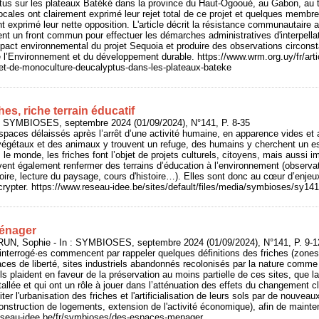
us sur les plateaux Batéké dans la province du Haut-Ogooué, au Gabon, au ti
cales ont clairement exprimé leur rejet total de ce projet et quelques memb
 exprimé leur nette opposition. L'article décrit la résistance communautaire 
nt un front commun pour effectuer les démarches administratives d'interpell
mpact environnemental du projet Sequoia et produire des observations circons
 l’Environnement et du développement durable. https://www.wrm.org.uy/fr/artic
jet-de-monoculture-deucalyptus-dans-les-plateaux-bateke
hes, riche terrain éducatif
: SYMBIOSES, septembre 2024 (01/09/2024), N°141, P. 8-35
spaces délaissés après l’arrêt d’une activité humaine, en apparence vides e
 végétaux et des animaux y trouvent un refuge, des humains y cherchent un es
le monde, les friches font l’objet de projets culturels, citoyens, mais aussi i
nt également renfermer des terrains d’éducation à l’environnement (observati
ire, lecture du paysage, cours d'histoire…). Elles sont donc au cœur d’enjeu
crypter. https://www.reseau-idee.be/sites/default/files/media/symbioses/sy1
énager
UN, Sophie - In : SYMBIOSES, septembre 2024 (01/09/2024), N°141, P. 9-1
interrogé·es commencent par rappeler quelques définitions des friches (zone
ces de liberté, sites industriels abandonnés recolonisés par la nature comme 
s plaident en faveur de la préservation au moins partielle de ces sites, que la
stallée et qui ont un rôle à jouer dans l’atténuation des effets du changement cl
iter l'urbanisation des friches et l'artificialisation de leurs sols par de nouv
 (construction de logements, extension de l'activité économique), afin de main
reseau-idee.be/fr/symbioses/des-espaces-menager