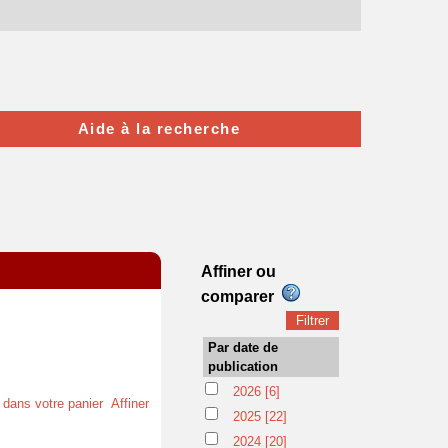
Aide à la recherche
Affiner ou
comparer
Par date de
publication
2026
[6]
t dans votre panier
Affiner
2025
[22]
2024
[20]