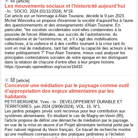
[article]
Les mouvements sociaux et l’historicité aujourd’hui
- In : SOCIO, 2024 (01/11/2024), N°19,
Cet article est un hommage à Alain Touraine, décédé le 9 juin 2023.
Michel Wieviorka se propose d'examiner la société d’aujourd’hui à l'aune
des questionnements et des enseignements d'Alain Touraine. En
particulier, "les sociétés occidentales sont-elles condamnées à la
poussée de forces illibérales, aux succès de l’autoritarisme, du
nationalisme et de l’extrémisme, et, s’il s’agit des mobilisations
collectives, à la violence et à des conflits tournant à la crise tant ils
sont en mal de médiations, tant fait défaut la capacité des acteurs à les
traiter politiquement ?" Pour Alain Touraine, mieux vaut analyser les
principales contestations sociales de notre époque en les distinguant
dans la relation de chacune d’entre elles à leur propre histoire.
https://journals.openedition.org/socio/16433
[article]
Concevoir une médiation par le paysage comme outil
d’appropriation des enjeux alimentaires par les
habitants
PETIT-BERGHEM, Yves - In : DEVELOPPEMENT DURABLE ET
TERRITOIRES, juin 2024 (29/06/2024), VOL. 15, N°1,
Les jardins potagers privés sont reconnus pour leur contribution aux
systèmes alimentaires. En étudiant le cas de Magny-en-Vexin (95),
l'article propose de définir une démarche de médiation par le paysage,
en vue de la mise en œuvre d’un Projet alimentaire territorial porté par le
Parc naturel régional du Vexin français. Ce travail de recherche montre
qu’une meilleure connaissance des pratiques jardinières à l’échelon