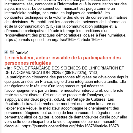
instrumentalisée, cantonnée à l’information ou à la consultation sur des
sujets mineurs. Le personnel communicant est perçu comme un
intermédiaire ambigu, pris entre les logiques de proximité, les
contraintes techniques et la volonté des élu·es de conserver la maîtrise
des décisions. En mobilisant les apports des sciences de l’information
et de la communication (SIC) sur la communication publique et la
démocratie participative, l’étude interroge les conditions d’un
renouvellement des pratiques démocratiques locales à l’ère numérique.
https://journals.openedition.org/rfsic/16950#article-16950
[article]
Le médiateur, acteur invisible de la participation des
personnes réfugiées
- In : REVUE FRANÇAISE DES SCIENCES DE L'INFORMATION ET
DE LA COMMUNICATION, 2025/2 (09/10/2025), N°30,
La participation citoyenne des personnes réfugiées se développe depuis
quelques années en France, signe d’une intégration interculturelle. Elle
est également le résultat d’un long parcours qui nécessite
l’accompagnement par un tiers, le médiateur interculturel, dont le rôle
reste souvent discret. Cet article se propose de l'analyser, en
s'appuyant sur deux projets, coLAB et Partage de Cultures. Les
résultats du travail de recherche montrent que, selon la nature de
l’expérience vécue, le médiateur accompagne le cheminement des
personnes réfugiées tout au long de leur parcours d’intégration, leur
permettant ainsi de quitter la posture de demandeur·se d'asile pour aller
vers celle de participant·e à la vie citoyenne de leur communauté
d'accueil. https://journals.openedition.org/rfsic/16878#article-16878