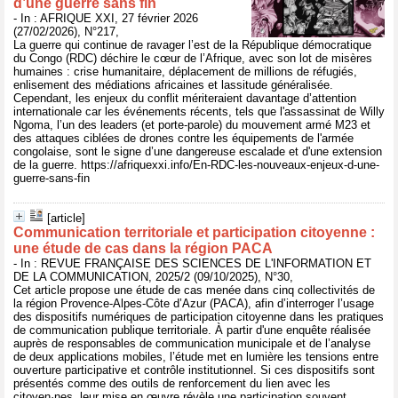
d’une guerre sans fin
- In : AFRIQUE XXI, 27 février 2026
(27/02/2026), N°217,
La guerre qui continue de ravager l’est de la République démocratique
du Congo (RDC) déchire le cœur de l’Afrique, avec son lot de misères
humaines : crise humanitaire, déplacement de millions de réfugiés,
enlisement des médiations africaines et lassitude généralisée.
Cependant, les enjeux du conflit mériteraient davantage d’attention
internationale car les événements récents, tels que l'assassinat de Willy
Ngoma, l’un des leaders (et porte-parole) du mouvement armé M23 et
des attaques ciblées de drones contre les équipements de l'armée
congolaise, sont le signe d’une dangereuse escalade et d'une extension
de la guerre. https://afriquexxi.info/En-RDC-les-nouveaux-enjeux-d-une-
guerre-sans-fin
[article]
Communication territoriale et participation citoyenne :
une étude de cas dans la région PACA
- In : REVUE FRANÇAISE DES SCIENCES DE L'INFORMATION ET
DE LA COMMUNICATION, 2025/2 (09/10/2025), N°30,
Cet article propose une étude de cas menée dans cinq collectivités de
la région Provence-Alpes-Côte d’Azur (PACA), afin d’interroger l’usage
des dispositifs numériques de participation citoyenne dans les pratiques
de communication publique territoriale. À partir d'une enquête réalisée
auprès de responsables de communication municipale et de l’analyse
de deux applications mobiles, l’étude met en lumière les tensions entre
ouverture participative et contrôle institutionnel. Si ces dispositifs sont
présentés comme des outils de renforcement du lien avec les
citoyen·nes, leur mise en œuvre révèle une participation souvent