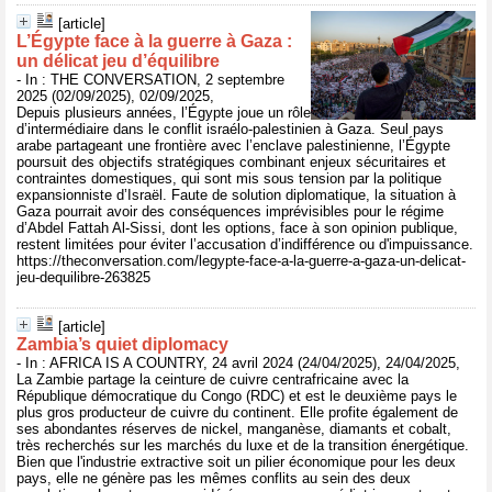
[article]
L’Égypte face à la guerre à Gaza :
un délicat jeu d’équilibre
- In : THE CONVERSATION, 2 septembre
2025 (02/09/2025), 02/09/2025,
Depuis plusieurs années, l’Égypte joue un rôle
d’intermédiaire dans le conflit israélo-palestinien à Gaza. Seul pays
arabe partageant une frontière avec l’enclave palestinienne, l’Égypte
poursuit des objectifs stratégiques combinant enjeux sécuritaires et
contraintes domestiques, qui sont mis sous tension par la politique
expansionniste d’Israël. Faute de solution diplomatique, la situation à
Gaza pourrait avoir des conséquences imprévisibles pour le régime
d’Abdel Fattah Al-Sissi, dont les options, face à son opinion publique,
restent limitées pour éviter l’accusation d’indifférence ou d'impuissance.
https://theconversation.com/legypte-face-a-la-guerre-a-gaza-un-delicat-
jeu-dequilibre-263825
[article]
Zambia’s quiet diplomacy
- In : AFRICA IS A COUNTRY, 24 avril 2024 (24/04/2025), 24/04/2025,
La Zambie partage la ceinture de cuivre centrafricaine avec la
République démocratique du Congo (RDC) et est le deuxième pays le
plus gros producteur de cuivre du continent. Elle profite également de
ses abondantes réserves de nickel, manganèse, diamants et cobalt,
très recherchés sur les marchés du luxe et de la transition énergétique.
Bien que l'industrie extractive soit un pilier économique pour les deux
pays, elle ne génère pas les mêmes conflits au sein des deux