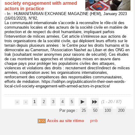
society engagement with armed
actors in practice
- In : HUMANITARIAN EXCHANGE MAGAZINE (HEM), January 2023
(16/01/2023), N°82,
La communauté internationale s'accorde à reconnaître le rôle-clé des
communautés locales et des acteurs de la société civile en matière de
protection et de respect du droit humanitaire, impliquant parfois
l'intervention de milices armées. Cet article s'intéresse aux actions de
trois organisations de la société civile, qui déploient leurs efforts sur le
terrain depuis plusieurs années : le Centre pour les droits humains et la
démocratie au Cameroun, l'Association Nashet au Liban et des ONG en
Irak (souhaitant rester anonymes pour raisons de sécurité). Ces études
de cas montrent les approches et stratégies mises en œuvre dans
chaque pays pour protéger les populations civiles des attaques,
violences et violations des droits : recrutement direct/indirect de milices
armées, coopération avec les organisations internationales,
renforcement des compétences des responsables communautaires,
efforts de médiation. https://odihpn.org/publication/in-their-own-words-
local-civil-society-engagement-with-armed-actors-in-practice/
1
2
3
4
5
(1 - 20 / 87)
Par page :
25
50
100
200
Accès au site ritimo
pmb