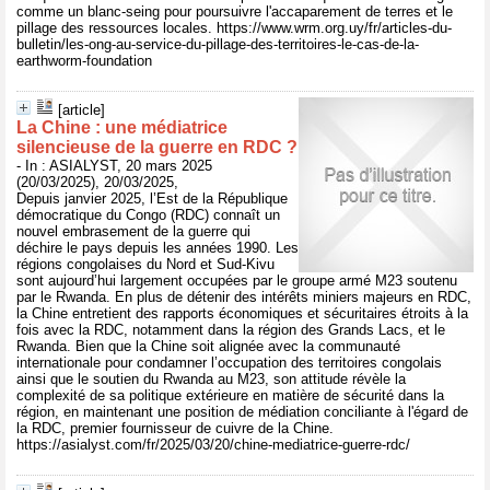
comme un blanc-seing pour poursuivre l'accaparement de terres et le
pillage des ressources locales. https://www.wrm.org.uy/fr/articles-du-
bulletin/les-ong-au-service-du-pillage-des-territoires-le-cas-de-la-
earthworm-foundation
[article]
La Chine : une médiatrice
silencieuse de la guerre en RDC ?
- In : ASIALYST, 20 mars 2025
(20/03/2025), 20/03/2025,
Depuis janvier 2025, l’Est de la République
démocratique du Congo (RDC) connaît un
nouvel embrasement de la guerre qui
déchire le pays depuis les années 1990. Les
régions congolaises du Nord et Sud-Kivu
sont aujourd’hui largement occupées par le groupe armé M23 soutenu
par le Rwanda. En plus de détenir des intérêts miniers majeurs en RDC,
la Chine entretient des rapports économiques et sécuritaires étroits à la
fois avec la RDC, notamment dans la région des Grands Lacs, et le
Rwanda. Bien que la Chine soit alignée avec la communauté
internationale pour condamner l’occupation des territoires congolais
ainsi que le soutien du Rwanda au M23, son attitude révèle la
complexité de sa politique extérieure en matière de sécurité dans la
région, en maintenant une position de médiation conciliante à l'égard de
la RDC, premier fournisseur de cuivre de la Chine.
https://asialyst.com/fr/2025/03/20/chine-mediatrice-guerre-rdc/