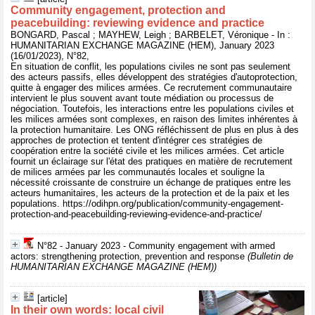
Community engagement, protection and
peacebuilding: reviewing evidence and practice
BONGARD, Pascal ; MAYHEW, Leigh ; BARBELET, Véronique - In :
HUMANITARIAN EXCHANGE MAGAZINE (HEM), January 2023
(16/01/2023), N°82,
En situation de conflit, les populations civiles ne sont pas seulement
des acteurs passifs, elles développent des stratégies d'autoprotection,
quitte à engager des milices armées. Ce recrutement communautaire
intervient le plus souvent avant toute médiation ou processus de
négociation. Toutefois, les interactions entre les populations civiles et
les milices armées sont complexes, en raison des limites inhérentes à
la protection humanitaire. Les ONG réfléchissent de plus en plus à des
approches de protection et tentent d'intégrer ces stratégies de
coopération entre la société civile et les milices armées. Cet article
fournit un éclairage sur l'état des pratiques en matière de recrutement
de milices armées par les communautés locales et souligne la
nécessité croissante de construire un échange de pratiques entre les
acteurs humanitaires, les acteurs de la protection et de la paix et les
populations. https://odihpn.org/publication/community-engagement-
protection-and-peacebuilding-reviewing-evidence-and-practice/
N°82 - January 2023 - Community engagement with armed
actors: strengthening protection, prevention and response
(Bulletin de
HUMANITARIAN EXCHANGE MAGAZINE (HEM))
[article]
In their own words: local civil