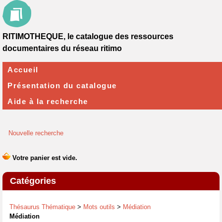
RITIMOTHEQUE, le catalogue des ressources
documentaires du réseau ritimo
Accueil
Présentation du catalogue
Aide à la recherche
Nouvelle recherche
Catégories
Thésaurus Thématique
>
Mots outils
>
Médiation
Médiation