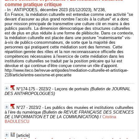
comme pratique critique
- In : ANTIPODES, décembre 2023 (01/12/2023), N°238,
En France, la médiation culturelle est entendue comme une activité "se
devant d’assurer au plus grand nombre l’accès à la culture" et a donc
pour mission principale de transmettre une culture clé en mains à des
publics passifs. La dimension démocratique des structures culturelles
est de plus en plus réduite à une forme de plébiscite. Dans ce contexte,
la médiation culturelle est placée dans une posture "maternisante" vis-
à-vis de publics-consommateurs, de sorte que la majorité des
personnes qui pratiquent cette médiation sont des femmes. Cette
répartition genrée des rôles et la non reconnaissance officielle des
compétences nécessaires à l'exercice de cette médiation dans les
institutions culturelles se traduit par la position précaire qui lui est
dévolue et qui continue d’être conçue comme un rôle d’appoint.
http://www.iteco.be/revue-antipodes/mediation-culturelle-et-artistique-
218/article/entre-sexisme-et-precarite
N°174-175 - 2023/2 - Leçons de portraits
(Bulletin de JOURNAL
DES ANTHROPOLOGUES)
N°27 - 2023/2 - Les publics des musées et institutions culturelles
à l’ère du numérique
(Bulletin de REVUE FRANÇAISE DES SCIENCES
DE L'INFORMATION ET DE LA COMMUNICATION)
/
Cristina
BADULESCU
[article]