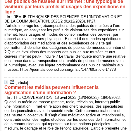
Les publics de musées sur internet : une typologie de
visiteurs par leurs profils et usages des expositions en
ligne
- In : REVUE FRANÇAISE DES SCIENCES DE L'INFORMATION ET
DE LA COMMUNICATION, 2023/2 (01/12/2023), N°27,
L’article interroge les (re)compositions des publics de musées à l’ère
numérique, en analysant les profils de visiteur·ses des expositions sur
internet, leurs usages et modes de consommation des œuvres, par
rapport aux visiteur·ses physiques. Existe-t-il des modes spécifiques
d’appropriation des médiations et des expériences de visite qui
permettent d’identifier des catégories de publics de musées sur internet
? Quelles évolutions des rapports des publics aux musées et aux
œuvres internet peut-il induire ? Le travail d'enquête montre une relative
constance dans la transposition des profils de publics de musées vers
le numérique, avec une légère prédominance des publics habitués aux
musées. https://journals.openedition.org/rfsic/14778#article-14778
[article]
Comment les médias peuvent influencer la
signification d’une information ?
- In : THE CONVERSATION, 18 avril 2023 (18/04/2023), 18/04/2023,
Quand un média de masse (presse, radio, télévision, internet) publie
une information, il met en relation des chercheur·ses, des spécialistes
ou des journalistes avec la société civile. Cette communication n'est
pas neutre ni objective. Il s'agit d'une médiation active et intentionnelle,
construite selon des règles étudiées par les sciences de l’information et
de la communication, qui reposent sur trois notions principales : le
médium, le cadrage et le rôle de l'énonciateur·rice. L'article présente une