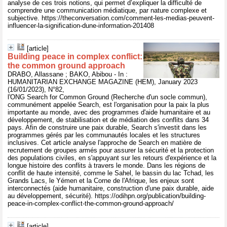
analyse de ces trois notions, qui permet d’expliquer la difficulté de
comprendre une communication médiatique, par nature complexe et
subjective. https://theconversation.com/comment-les-medias-peuvent-
influencer-la-signification-dune-information-201408
[article]
Building peace in complex conflict:
the common ground approach
DRABO, Allassane ; BAKO, Abibou - In :
HUMANITARIAN EXCHANGE MAGAZINE (HEM), January 2023
(16/01/2023), N°82,
l'ONG Search for Common Ground (Recherche d'un socle commun),
communément appelée Search, est l'organisation pour la paix la plus
importante au monde, avec des programmes d'aide humanitaire et au
développement, de stabilisation et de médiation des conflits dans 34
pays. Afin de construire une paix durable, Search s'investit dans les
programmes gérés par les communautés locales et les structures
inclusives. Cet article analyse l'approche de Search en matière de
recrutement de groupes armés pour assurer la sécurité et la protection
des populations civiles, en s'appuyant sur les retours d'expérience et la
longue histoire des conflits à travers le monde. Dans les régions de
conflit de haute intensité, comme le Sahel, le bassin du lac Tchad, les
Grands Lacs, le Yémen et la Corne de l'Afrique, les enjeux sont
interconnectés (aide humanitaire, construction d'une paix durable, aide
au développement, sécurité). https://odihpn.org/publication/building-
peace-in-complex-conflict-the-common-ground-approach/
[article]