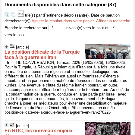
Documents disponibles dans cette catégorie (
87
)
trié(s) par
(Pertinence décroissant(e), Date de parution
décroissant(e))
Ajouter le résultat dans votre panier
Affiner la recherche
Etendre la recherche sur
niveau(x) vers le haut et
vers le bas
[article]
La position délicate de la Turquie
face à la guerre en Iran
- In : THE CONVERSATION, 16 mars 2026 (16/03/2026), 16/03/2026,
Pour la Turquie, la République islamique d’Iran est à la fois une rivale
en matière de suprématie régionale et un modèle idéologique très
différent du sien. Mais Téhéran est aussi un fournisseur d’énergie
important et un partenaire en matière de répression des combattant·es
kurdes. Une éventuelle chute du régime iranien pourrait, en outre,
s’accompagner d’un afflux de réfugié·es sur le territoire turc. Au-delà de
la condamnation de la guerre, conduite en large partie par Israël, avec
qui la Turquie est à couteaux tirés, le gouvernement de Erdogan
cherche à jouer les médiateurs pour éviter une déstabilisation majeure
de l’ensemble du Proche-Orient. https://theconversation.com/la-
position-delicate-de-la-turquie-face-a-la-guerre-en-iran-278226
[article]
En RDC, les nouveaux enjeux