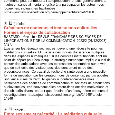
communal peut contribuer à l’autoproduction, et plus généralement à
l’autosuffisance alimentaire, grâce à la participation les acteur·rices
locaux·les, incluant les habitant·es.
https://journals.openedition.org/developpementdurable/24108
[article]
Créateurs de contenus et institutions culturelles.
Formes et enjeux de collaboration
BASTARD, Irène - In : REVUE FRANÇAISE DES SCIENCES DE
L'INFORMATION ET DE LA COMMUNICATION, 2023/2 (01/12/2023),
N°27,
Exister sur les réseaux sociaux est devenu une nécessité pour les
institutions culturelles. Or il existe des modes d’existence multiples
dans les espaces numériques : si les comptes institutionnels sont un
point de départ pour beaucoup, la stratégie numérique implique aussi de
penser des articulations avec les expressions spontanées sur le web,
que ce soit celle des visiteur·ses, des concurrent·es ou des
prescripteur·rices. Ce travail de recherche s'intéresse à une nouvelle
forme de médiation par les créateur·rices de contenus, parfois appelés
"influenceur·ses de l’art". Ni guides ni conférencier·ères mais
héritier·ères des agences de communication et sociétés de productions
audiovisuelles, ces nouveaux·elles acteur·rices ont des motivations et
des objectifs divers, en tant que témoins d’un écosystème en cours de
reconfiguration. https://journals.openedition.org/rfsic/14948#article-
14948
[article]
Entre sexisme et précarité : La médiation culturelle