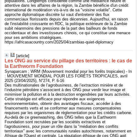
populations. Longtemps considérée comme une médiatrice neutre et
attentive dans les affaires de la région, la Zambie bénéficie d'un crédit
international de modération vis-à-vis de sa "voisine volatile". Cette
approche diplomatique discrète lui vaut d'entretenir des flux
commerciaux florissants depuis des décennies. Aujourd'hui, en raison
de l'instabilité croissante en RDC, la politique extérieure de la Zambie
subit néanmoins des pressions de la part des bailleurs de fonds
occidentaux et des investisseurs chinois, ce qui constitue une menace
pour ses ambitions stratégiques.
https://africasacountry.com/2025/04/zambias-quiet-diplomacy
[article]
Les ONG au service du pillage des territoires : le cas de
la Earthworm Foundation
Synaparcam ; WRM (Mouvement mondial pour les forêts tropicales) - In
: MOUVEMENT MONDIAL POUR LES FORÊTS TROPICALES, avril
2025 (23/04/2025), N°274, P. 6-16
Des multinationales de l’agrobusiness, de l’extraction minière et de
l’industrie pétrolière s’associent à des ONG pour verdir leur image et
minimiser la pollution et à la destruction engendrées par leurs activités.
Cette stratégie est efficace pour répondre aux exigences
environnementales, obtenir des avantages fiscaux, accéder à des
financements verts et se conformer aux mesures compensatoires
requises par les organismes de réglementation pour les crédits carbone.
Au-delà de ce greenwashing, des ONG telles que la Earthworm
Foundation sont recrutées par les sociétés extractives et
l'agrobusiness, pour jouer un rôle dans la "médiation des conflits
territoriaux" avec les communautés rurales autochtones, notamment en
Afrique de l'Ouest et centrale. La réputation éthique de ces ONG agit