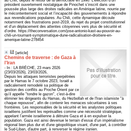
au Chili, depuis le retour de la démocratie en 1990. L’élection d’un
président ouvertement nostalgique de Pinochet s’inscrit dans une
poussée plus large des droites radicales en Amérique latine, nourrie par
le mécontentement social et l’incapacité des gouvernements à répondre
aux revendications populaires. Au Chili, cette dynamique découle
notamment des frustrations post-2019, du rejet du projet constitutionnel
et d’un déplacement des attentes citoyennes vers plus de sécurité et
d’ordre. https://theconversation.com/jose-antonio-kast-au-pouvoir-au-
chili-un-tournant-symptomatique-dune-radicalisation-droitiere-en-
amerique-latine-278454
[article]
Chemins de traverse : de Gaza à
l’Iran
- In : LA BRÈCHE, 23 mars 2026
(23/03/2026), 23/03/2026,
Depuis les attaques terroristes perpétrées
par le Hamas le 7 octobre 2023, Israël a
radicalement remodelé sa politique de
gestion des conflits au Proche Orient par ce
qu’il appelle "tondre le gazon", c'est-à-dire
éliminer les dirigeants du Hamas, du Hezbollah et de l'Iran islamiste "à
chaque repousse", afin de contenir les menaces sécuritaires à ses
frontières. Les responsables de la sécurité et les analystes politiques
israéliens justifient les représailles comme une nécessité stratégique,
appelant l’armée israélienne à détruire Gaza et à en expulser la
population. Gaza est ainsi devenue le terrain d’essai d’un impérialisme
régional bien plus dur et d'une géopolitique visant, d'une part, à contrôler
le Sud-Liban, d'autre part, à renverser le régime iranien.