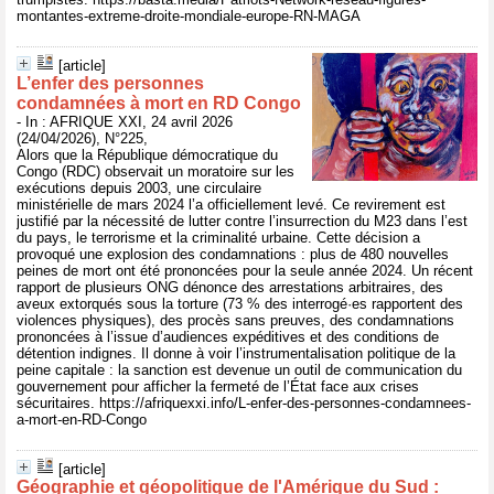
montantes-extreme-droite-mondiale-europe-RN-MAGA
[article]
L’enfer des personnes
condamnées à mort en RD Congo
- In : AFRIQUE XXI, 24 avril 2026
(24/04/2026), N°225,
Alors que la République démocratique du
Congo (RDC) observait un moratoire sur les
exécutions depuis 2003, une circulaire
ministérielle de mars 2024 l’a officiellement levé. Ce revirement est
justifié par la nécessité de lutter contre l’insurrection du M23 dans l’est
du pays, le terrorisme et la criminalité urbaine. Cette décision a
provoqué une explosion des condamnations : plus de 480 nouvelles
peines de mort ont été prononcées pour la seule année 2024. Un récent
rapport de plusieurs ONG dénonce des arrestations arbitraires, des
aveux extorqués sous la torture (73 % des interrogé·es rapportent des
violences physiques), des procès sans preuves, des condamnations
prononcées à l’issue d’audiences expéditives et des conditions de
détention indignes. Il donne à voir l’instrumentalisation politique de la
peine capitale : la sanction est devenue un outil de communication du
gouvernement pour afficher la fermeté de l’État face aux crises
sécuritaires. https://afriquexxi.info/L-enfer-des-personnes-condamnees-
a-mort-en-RD-Congo
[article]
Géographie et géopolitique de l'Amérique du Sud :