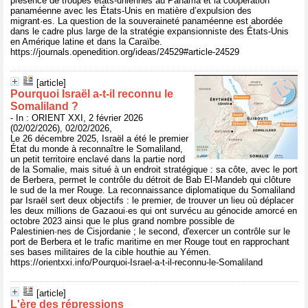
présence de troupes états-uniennes au Panama et la coopération
panaméenne avec les États-Unis en matière d’expulsion des
migrant·es. La question de la souveraineté panaméenne est abordée
dans le cadre plus large de la stratégie expansionniste des États-Unis
en Amérique latine et dans la Caraïbe.
https://journals.openedition.org/ideas/24529#article-24529
[article]
Pourquoi Israël a-t-il reconnu le
Somaliland ?
- In : ORIENT XXI, 2 février 2026
(02/02/2026), 02/02/2026,
Le 26 décembre 2025, Israël a été le premier
État du monde à reconnaître le Somaliland,
un petit territoire enclavé dans la partie nord
de la Somalie, mais situé à un endroit stratégique : sa côte, avec le port
de Berbera, permet le contrôle du détroit de Bab El-Mandeb qui clôture
le sud de la mer Rouge. La reconnaissance diplomatique du Somaliland
par Israël sert deux objectifs : le premier, de trouver un lieu où déplacer
les deux millions de Gazaoui·es qui ont survécu au génocide amorcé en
octobre 2023 ainsi que le plus grand nombre possible de
Palestinien·nes de Cisjordanie ; le second, d'exercer un contrôle sur le
port de Berbera et le trafic maritime en mer Rouge tout en rapprochant
ses bases militaires de la cible houthie au Yémen.
https://orientxxi.info/Pourquoi-Israel-a-t-il-reconnu-le-Somaliland
[article]
L'ère des répressions