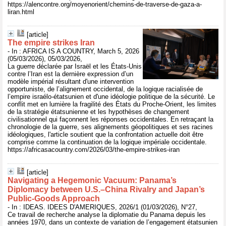
https://alencontre.org/moyenorient/chemins-de-traverse-de-gaza-a-
liran.html
[article]
The empire strikes Iran
- In : AFRICA IS A COUNTRY, March 5, 2026
(05/03/2026), 05/03/2026,
La guerre déclarée par Israël et les États-Unis
contre l’Iran est la dernière expression d’un
modèle impérial résultant d'une intervention
opportuniste, de l’alignement occidental, de la logique racialisée de
l’empire israélo-étatsunien et d'une idéologie politique de la sécurité. Le
conflit met en lumière la fragilité des États du Proche-Orient, les limites
de la stratégie étatsunienne et les hypothèses de changement
civilisationnel qui façonnent les réponses occidentales. En retraçant la
chronologie de la guerre, ses alignements géopolitiques et ses racines
idéologiques, l'article soutient que la confrontation actuelle doit être
comprise comme la continuation de la logique impériale occidentale.
https://africasacountry.com/2026/03/the-empire-strikes-iran
[article]
Navigating a Hegemonic Vacuum: Panama’s
Diplomacy between U.S.–China Rivalry and Japan’s
Public-Goods Approach
- In : IDEAS. IDEES D'AMERIQUES, 2026/1 (01/03/2026), N°27,
Ce travail de recherche analyse la diplomatie du Panama depuis les
années 1970, dans un contexte de variation de l’engagement étatsunien