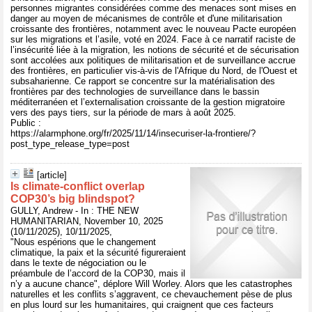
personnes migrantes considérées comme des menaces sont mises en
danger au moyen de mécanismes de contrôle et d'une militarisation
croissante des frontières, notamment avec le nouveau Pacte européen
sur les migrations et l’asile, voté en 2024. Face à ce narratif raciste de
l’insécurité liée à la migration, les notions de sécurité et de sécurisation
sont accolées aux politiques de militarisation et de surveillance accrue
des frontières, en particulier vis-à-vis de l'Afrique du Nord, de l'Ouest et
subsaharienne. Ce rapport se concentre sur la matérialisation des
frontières par des technologies de surveillance dans le bassin
méditerranéen et l’externalisation croissante de la gestion migratoire
vers des pays tiers, sur la période de mars à août 2025.
Public :
https://alarmphone.org/fr/2025/11/14/insecuriser-la-frontiere/?
post_type_release_type=post
[article]
Is climate-conflict overlap
COP30’s big blindspot?
GULLY, Andrew - In : THE NEW
HUMANITARIAN, November 10, 2025
(10/11/2025), 10/11/2025,
"Nous espérions que le changement
climatique, la paix et la sécurité figureraient
dans le texte de négociation ou le
préambule de l’accord de la COP30, mais il
n’y a aucune chance", déplore Will Worley. Alors que les catastrophes
naturelles et les conflits s’aggravent, ce chevauchement pèse de plus
en plus lourd sur les humanitaires, qui craignent que ces facteurs