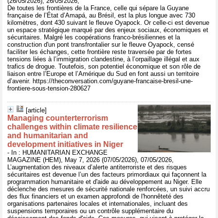
(26/05/2026), 26/05/2026,
De toutes les frontières de la France, celle qui sépare la Guyane
française de l’État d’Amapá, au Brésil, est la plus longue avec 730
kilomètres, dont 430 suivant le fleuve Oyapock. Or celle-ci est devenue
un espace stratégique marqué par des enjeux sociaux, économiques et
sécuritaires. Malgré les coopérations franco-brésiliennes et la
construction d'un pont transfrontalier sur le fleuve Oyapock, censé
faciliter les échanges, cette frontière reste traversée par de fortes
tensions liées à l’immigration clandestine, à l’orpaillage illégal et aux
trafics de drogue. Toutefois, son potentiel économique et son rôle de
liaison entre l’Europe et l’Amérique du Sud en font aussi un territoire
d’avenir. https://theconversation.com/guyane-francaise-bresil-une-
frontiere-sous-tension-280627
[article]
Managing counterterrorism
challenges within climate resilience
and humanitarian and
development initiatives in Niger
- In : HUMANITARIAN EXCHANGE
MAGAZINE (HEM), May 7, 2026 (07/05/2026), 07/05/2026,
L’augmentation des niveaux d’alerte antiterroriste et des risques
sécuritaires est devenue l’un des facteurs primordiaux qui façonnent la
programmation humanitaire et d'aide au développement au Niger. Elle
déclenche des mesures de sécurité nationale renforcées, un suivi accru
des flux financiers et un examen approfondi de l'honnêteté des
organisations partenaires locales et internationales, incluant des
suspensions temporaires ou un contrôle supplémentaire du