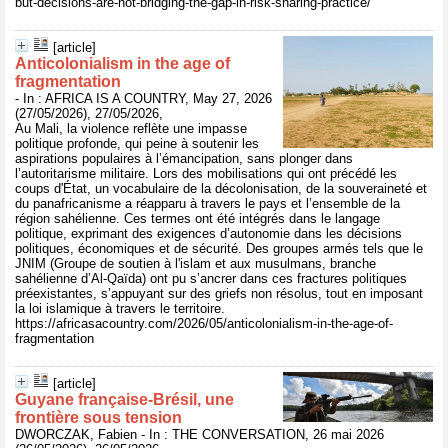
but-decisions-are-not-bridging-the-gap-in-risk-sharing-practice/
[article]
Anticolonialism in the age of
fragmentation
- In : AFRICA IS A COUNTRY, May 27, 2026
(27/05/2026), 27/05/2026,
Au Mali, la violence reflète une impasse
politique profonde, qui peine à soutenir les
aspirations populaires à l’émancipation, sans plonger dans
l’autoritarisme militaire. Lors des mobilisations qui ont précédé les
coups d'État, un vocabulaire de la décolonisation, de la souveraineté et
du panafricanisme a réapparu à travers le pays et l’ensemble de la
région sahélienne. Ces termes ont été intégrés dans le langage
politique, exprimant des exigences d’autonomie dans les décisions
politiques, économiques et de sécurité. Des groupes armés tels que le
JNIM (Groupe de soutien à l'islam et aux musulmans, branche
sahélienne d’Al-Qaïda) ont pu s’ancrer dans ces fractures politiques
préexistantes, s’appuyant sur des griefs non résolus, tout en imposant
la loi islamique à travers le territoire.
https://africasacountry.com/2026/05/anticolonialism-in-the-age-of-
fragmentation
[article]
Guyane française‑Brésil, une
frontière sous tension
DWORCZAK, Fabien - In : THE CONVERSATION, 26 mai 2026