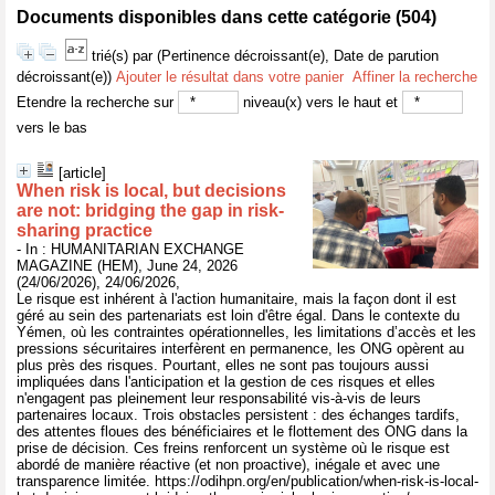
Documents disponibles dans cette catégorie (
504
)
trié(s) par
(Pertinence décroissant(e), Date de parution
décroissant(e))
Ajouter le résultat dans votre panier
Affiner la recherche
Etendre la recherche sur
niveau(x) vers le haut et
vers le bas
[article]
When risk is local, but decisions
are not: bridging the gap in risk-
sharing practice
- In : HUMANITARIAN EXCHANGE
MAGAZINE (HEM), June 24, 2026
(24/06/2026), 24/06/2026,
Le risque est inhérent à l'action humanitaire, mais la façon dont il est
géré au sein des partenariats est loin d'être égal. Dans le contexte du
Yémen, où les contraintes opérationnelles, les limitations d’accès et les
pressions sécuritaires interfèrent en permanence, les ONG opèrent au
plus près des risques. Pourtant, elles ne sont pas toujours aussi
impliquées dans l'anticipation et la gestion de ces risques et elles
n'engagent pas pleinement leur responsabilité vis-à-vis de leurs
partenaires locaux. Trois obstacles persistent : des échanges tardifs,
des attentes floues des bénéficiaires et le flottement des ONG dans la
prise de décision. Ces freins renforcent un système où le risque est
abordé de manière réactive (et non proactive), inégale et avec une
transparence limitée. https://odihpn.org/en/publication/when-risk-is-local-