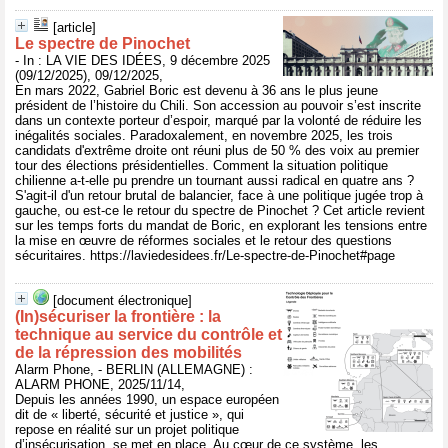
[article]
Le spectre de Pinochet
- In : LA VIE DES IDÉES, 9 décembre 2025
(09/12/2025), 09/12/2025,
En mars 2022, Gabriel Boric est devenu à 36 ans le plus jeune
président de l’histoire du Chili. Son accession au pouvoir s’est inscrite
dans un contexte porteur d’espoir, marqué par la volonté de réduire les
inégalités sociales. Paradoxalement, en novembre 2025, les trois
candidats d'extrême droite ont réuni plus de 50 % des voix au premier
tour des élections présidentielles. Comment la situation politique
chilienne a-t-elle pu prendre un tournant aussi radical en quatre ans ?
S'agit-il d'un retour brutal de balancier, face à une politique jugée trop à
gauche, ou est-ce le retour du spectre de Pinochet ? Cet article revient
sur les temps forts du mandat de Boric, en explorant les tensions entre
la mise en œuvre de réformes sociales et le retour des questions
sécuritaires. https://laviedesidees.fr/Le-spectre-de-Pinochet#page
[document électronique]
(In)sécuriser la frontière : la
technique au service du contrôle et
de la répression des mobilités
Alarm Phone, - BERLIN (ALLEMAGNE) :
ALARM PHONE, 2025/11/14,
Depuis les années 1990, un espace européen
dit de « liberté, sécurité et justice », qui
repose en réalité sur un projet politique
d’insécurisation, se met en place. Au cœur de ce système, les