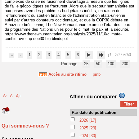
complexes de crise ne fusionnent davantage à mesure que les lignes
de faille géopolitiques se fracturent. Alors que le secteur humanitaire est
aux prises avec des problèmes budgétaires inédits, en raison de
l'effondrement du soutien financier de l'administration états-unienne
suivi par d'autres donateurs occidentaux, et que la COP30 débute en
Amazonie brésilienne, The New Humanitarian examine l’état des lieux
du programme des Nations unies pour le climat, la paix et la sécurité.
https://www.thenewhumanitarian.org/analysis/2025/11/10/climate-
conflict-overlap-cop30-big-blindspot
1
2
3
4
5
6
(1 - 20 / 504)
Par page :
25
50
100
200
Accès au site ritimo
pmb
A-
A
A+
Affiner ou comparer
Par date de publication
2026
[17]
Qui sommes-nous ?
2025
[23]
2024
[30]