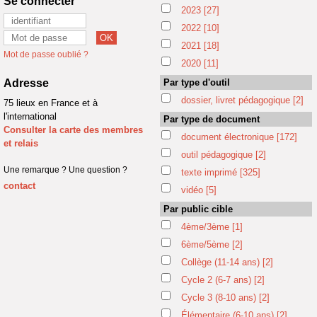
Se connecter
2023
[27]
2022
[10]
2021
[18]
Mot de passe oublié ?
2020
[11]
Adresse
Par type d'outil
dossier, livret pédagogique
[2]
75 lieux en France et à
l'international
Par type de document
Consulter la carte des membres
document électronique
[172]
et relais
outil pédagogique
[2]
Une remarque ? Une question ?
texte imprimé
[325]
contact
vidéo
[5]
Par public cible
4ème/3ème
[1]
6ème/5ème
[2]
Collège (11-14 ans)
[2]
Cycle 2 (6-7 ans)
[2]
Cycle 3 (8-10 ans)
[2]
Élémentaire (6-10 ans)
[2]