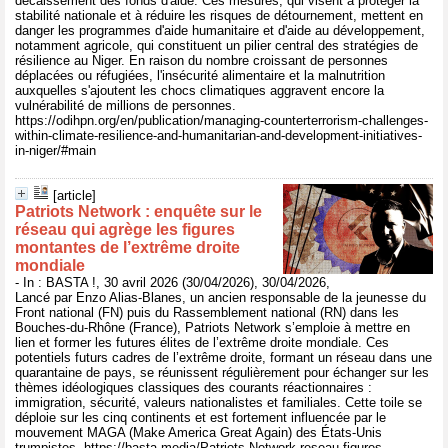
décaissement des fonds d'aide. Ces mesures, qui visent à protéger la
stabilité nationale et à réduire les risques de détournement, mettent en
danger les programmes d'aide humanitaire et d'aide au développement,
notamment agricole, qui constituent un pilier central des stratégies de
résilience au Niger. En raison du nombre croissant de personnes
déplacées ou réfugiées, l'insécurité alimentaire et la malnutrition
auxquelles s'ajoutent les chocs climatiques aggravent encore la
vulnérabilité de millions de personnes.
https://odihpn.org/en/publication/managing-counterterrorism-challenges-
within-climate-resilience-and-humanitarian-and-development-initiatives-
in-niger/#main
[article]
Patriots Network : enquête sur le
réseau qui agrège les figures
montantes de l’extrême droite
mondiale
- In : BASTA !, 30 avril 2026 (30/04/2026), 30/04/2026,
Lancé par Enzo Alias-Blanes, un ancien responsable de la jeunesse du
Front national (FN) puis du Rassemblement national (RN) dans les
Bouches-du-Rhône (France), Patriots Network s’emploie à mettre en
lien et former les futures élites de l’extrême droite mondiale. Ces
potentiels futurs cadres de l’extrême droite, formant un réseau dans une
quarantaine de pays, se réunissent régulièrement pour échanger sur les
thèmes idéologiques classiques des courants réactionnaires :
immigration, sécurité, valeurs nationalistes et familiales. Cette toile se
déploie sur les cinq continents et est fortement influencée par le
mouvement MAGA (Make America Great Again) des États-Unis
trumpistes. https://basta.media/Patriots-Network-reseau-figures-