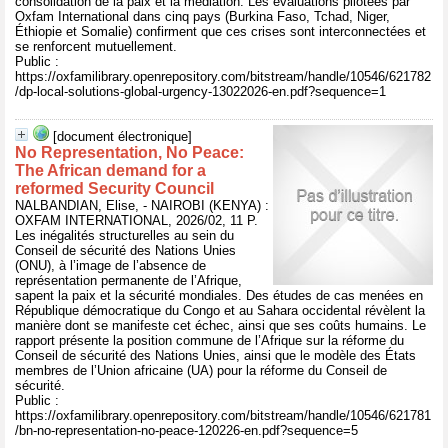
consolidation de la paix et la médiation. Les évaluations pilotées par
Oxfam International dans cinq pays (Burkina Faso, Tchad, Niger,
Éthiopie et Somalie) confirment que ces crises sont interconnectées et
se renforcent mutuellement.
Public :
https://oxfamilibrary.openrepository.com/bitstream/handle/10546/621782
/dp-local-solutions-global-urgency-13022026-en.pdf?sequence=1
[document électronique]
No Representation, No Peace:
The African demand for a
reformed Security Council
NALBANDIAN, Elise, - NAIROBI (KENYA) :
OXFAM INTERNATIONAL, 2026/02, 11 P.
Les inégalités structurelles au sein du
Conseil de sécurité des Nations Unies
(ONU), à l’image de l’absence de
représentation permanente de l’Afrique,
sapent la paix et la sécurité mondiales. Des études de cas menées en
République démocratique du Congo et au Sahara occidental révèlent la
manière dont se manifeste cet échec, ainsi que ses coûts humains. Le
rapport présente la position commune de l’Afrique sur la réforme du
Conseil de sécurité des Nations Unies, ainsi que le modèle des États
membres de l’Union africaine (UA) pour la réforme du Conseil de
sécurité.
Public :
https://oxfamilibrary.openrepository.com/bitstream/handle/10546/621781
/bn-no-representation-no-peace-120226-en.pdf?sequence=5