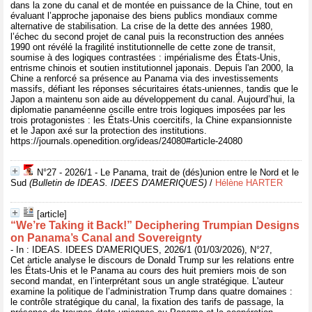
dans la zone du canal et de montée en puissance de la Chine, tout en
évaluant l’approche japonaise des biens publics mondiaux comme
alternative de stabilisation. La crise de la dette des années 1980,
l’échec du second projet de canal puis la reconstruction des années
1990 ont révélé la fragilité institutionnelle de cette zone de transit,
soumise à des logiques contrastées : impérialisme des États-Unis,
entrisme chinois et soutien institutionnel japonais. Depuis l'an 2000, la
Chine a renforcé sa présence au Panama via des investissements
massifs, défiant les réponses sécuritaires états-uniennes, tandis que le
Japon a maintenu son aide au développement du canal. Aujourd’hui, la
diplomatie panaméenne oscille entre trois logiques imposées par les
trois protagonistes : les États-Unis coercitifs, la Chine expansionniste
et le Japon axé sur la protection des institutions.
https://journals.openedition.org/ideas/24080#article-24080
N°27 - 2026/1 - Le Panama, trait de (dés)union entre le Nord et le
Sud
(Bulletin de IDEAS. IDEES D'AMERIQUES)
/
Hélène HARTER
[article]
“We’re Taking it Back!” Deciphering Trumpian Designs
on Panama’s Canal and Sovereignty
- In : IDEAS. IDEES D'AMERIQUES, 2026/1 (01/03/2026), N°27,
Cet article analyse le discours de Donald Trump sur les relations entre
les États-Unis et le Panama au cours des huit premiers mois de son
second mandat, en l’interprétant sous un angle stratégique. L'auteur
examine la politique de l’administration Trump dans quatre domaines :
le contrôle stratégique du canal, la fixation des tarifs de passage, la