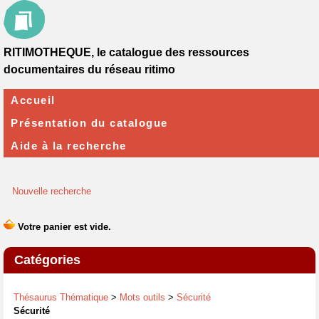
RITIMOTHEQUE, le catalogue des ressources
documentaires du réseau ritimo
Accueil
Présentation du catalogue
Aide à la recherche
Nouvelle recherche
Catégories
Thésaurus Thématique
>
Mots outils
>
Sécurité
Sécurité