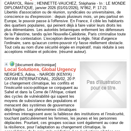
CARAYOL, Rémi ; HENNETTE-VAUCHEZ, Stéphanie - In : LE MONDE
DIPLOMATIQUE, janvier 2026 (01/01/2026), N°862, P. 17-21
Libertés d'association ou de réunion, syndicales ou universitaires, de
conscience ou d'expression : depuis plusieurs mois, un peu partout en
Europe, le pouvoir passe à l'offensive. En France, il cible les habitants
des quartiers populaires, qui peinent déjà à faire valoir leurs droits les
plus élémentaires. Les autorités britanniques enferment les défenseurs
de la Palestine, tandis qu'en Nouvelle-Calédonie, Paris criminalise toute
forme de contestation. L'exception devient la règle, l'état d'urgence
l'ordinaire, sans qu'aucun contre-pouvoir n'y fasse réellement obstacle.
Tout cela au nom d'une sécurité érigée en impératif, mais réduite à ses
acceptions militaire et policière. (résumé auteur).
[document électronique]
Local Solutions, Global Urgency
NERGHES, Adina, - NAIROBI (KENYA) :
OXFAM INTERNATIONAL, 2026/02, 20 P.
Le changement climatique, les conflits et
l'insécurité socio-politique se conjuguent au
Sahel et dans la Corne de l’Afrique, créant
des cycles de vulnérabilité qui sapent les
moyens de subsistance des populations et
menacent des systèmes de gouvernance
déjà fragiles. Les phénomènes climatiques
extrêmes interagissent avec la faiblesse des institutions et l’insécurité,
touchant particulièrement les femmes, les jeunes et les personnes
déplacées. Pourtant, ces groupes sociaux sont également au cœur de
la résilience, pour l’adaptation au changement climatique, la