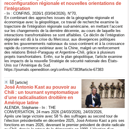
reconfiguration régionale et nouvelles orientations de
l'intégration
- In : CONFINS, 2026/1 (03/04/2026), N°70,
En combinant des approches issues de la géographie régionale et
économique avec la géopolitique, ce travail de recherche examine la
trajectoire de l'intégration régionale sud-américaine, en mettant l’accent
sur les changements de la dernière décennie, au cours de laquelle les
interactions transfrontalières se sont affaiblies. Ce déclin de l’intégration
régionale est dû à la crise du Mercosur, aux divergences politiques
entre les gouvernements nationaux du sous-continent et à la croissance
rapide du commerce extérieur avec la Chine, malgré un renforcement
des relations Brésil–Paraguay et Argentine–Chili, grâce à plusieurs
projets transfrontaliers. Enfin, sur le plan géopolitique, l'article examine
les impacts de la nouvelle Stratégie de sécurité nationale des États-
Unis sur l’Amérique du Sud.
https://journals.openedition.org/confins/67383#article-67383
[article]
José Antonio Kast au pouvoir au
Chili : un tournant symptomatique
d’une radicalisation droitière en
Amérique latine
ALENDA, Stéphanie - In : THE
CONVERSATION, 24 mars 2026 (24/03/2026), 24/03/2026,
Après une large victoire avec 58 % des suffrages au second tour de
l’élection présidentielle en décembre 2025, José Antonio Kast a pris ses
fonctions en mars 2026, devenant le premier président de droite radicale