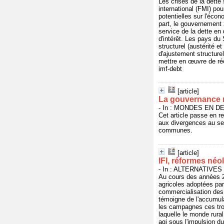
Les crises de la dette
international (FMI) pou
potentielles sur l'éco
part, le gouvernement
service de la dette en 
d'intérêt. Les pays du
structurel (austérité e
d'ajustement structure
mettre en œuvre de rée
imf-debt
[article]
La gouvernance 
- In : MONDES EN DE
Cet article passe en r
aux divergences au sei
communes.
[article]
IFI, réformes néol
- In : ALTERNATIVES S
Au cours des années 20
agricoles adoptées par
commercialisation des 
témoigne de l'accumula
les campagnes ces troi
laquelle le monde rura
agi sous l'impulsion d