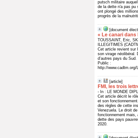
putsch militaire auque
de la dette n'a pas pu
ont plongé des millio
progrès de la malnutrit
[document élect
« Le canari dans
TOUSSAINT, Eric, S
ILLEGITIMES (CADTM)
Cet article revient su
son virage néolibéral.
d’autres pays du Sud.
Public :
http://www.cadtm.org/L
[article]
FMI, les trois le
- In : LE MONDE DIPLO
Cet article décrit le r
et son fonctionnement.
des règles de cette in
Venezuela. Le droit de
fonctionnement mais, a
dette des pays pauvres
2020.
[document élect