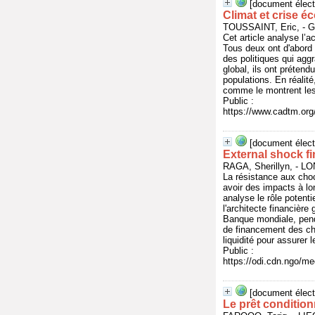
[document élect
Climat et crise é
TOUSSAINT, Eric, -
Cet article analyse l’
Tous deux ont d'abord 
des politiques qui agg
global, ils ont prétend
populations. En réalité
comme le montrent les
Public :
https://www.cadtm.org/
[document élect
External shock 
RAGA, Sherillyn, -
La résistance aux cho
avoir des impacts à lo
analyse le rôle potent
l'architecte financière
Banque mondiale, penda
de financement des cho
liquidité pour assurer 
Public :
https://odi.cdn.ngo/m
[document élect
Le prêt condition