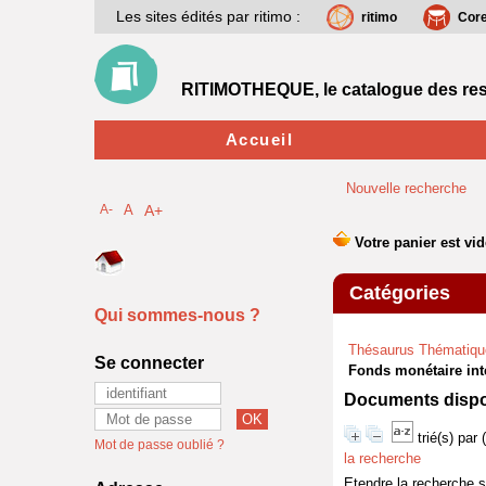
Les sites édités par ritimo :
ritimo
Cor
RITIMOTHEQUE, le catalogue des res
Accueil
Nouvelle recherche
A-
A
A+
Catégories
Qui sommes-nous ?
Thésaurus Thématiqu
Se connecter
Fonds monétaire inte
Documents dispon
trié(s) par
Mot de passe oublié ?
la recherche
Etendre la recherche 