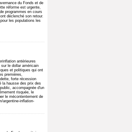
ouvernance du Fonds et de
ette réforme est urgente,
us de programmes en cours
 ont déclenché son retour.
our les populations les
rinflation antérieures
sur le dollar américain
ques et politiques qui ont
es premières,
ette, forte récession
é la hausse des prix des
 public, accompagnée d'un
êmement risquée, le
tuer le mécontentement de
/argentine-inflation-