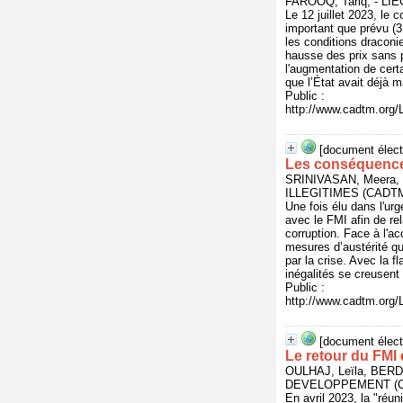
FAROOQ, Tariq, - L
Le 12 juillet 2023, le 
important que prévu (3
les conditions draconie
hausse des prix sans p
l'augmentation de cert
que l’État avait déjà 
Public :
http://www.cadtm.org/L
[document élect
Les conséquences
SRINIVASAN, Meera,
ILLEGITIMES (CADTM)
Une fois élu dans l'ur
avec le FMI afin de rel
corruption. Face à l'a
mesures d’austérité qu
par la crise. Avec la f
inégalités se creusent
Public :
http://www.cadtm.org/
[document élect
Le retour du FMI 
OULHAJ, Leïla, BER
DEVELOPPEMENT (CNC
En avril 2023, la "réu