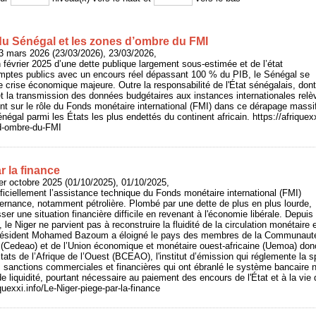
du Sénégal et les zones d’ombre du FMI
3 mars 2026 (23/03/2026), 23/03/2026,
n février 2025 d’une dette publique largement sous‑estimée et de l’état
mptes publics avec un encours réel dépassant 100 % du PIB, le Sénégal se
 crise économique majeure. Outre la responsabilité de l'État sénégalais, dont
 et la transmission des données budgétaires aux instances internationales re
t sur le rôle du Fonds monétaire international (FMI) dans ce dérapage massif i
négal parmi les États les plus endettés du continent africain. https://afriquex
d-ombre-du-FMI
r la finance
er octobre 2025 (01/10/2025), 01/10/2025,
iciellement l’assistance technique du Fonds monétaire international (FMI)
ernance, notamment pétrolière. Plombé par une dette de plus en plus lourde,
ser une situation financière difficile en revenant à l'économie libérale. Depuis
 le Niger ne parvient pas à reconstruire la fluidité de la circulation monétair
résident Mohamed Bazoum a éloigné le pays des membres de la Communaut
t (Cedeao) et de l’Union économique et monétaire ouest-africaine (Uemoa) donc,
ats de l’Afrique de l’Ouest (BCEAO), l'institut d’émission qui réglemente la 
sanctions commerciales et financières qui ont ébranlé le système bancaire ni
e liquidité, pourtant nécessaire au paiement des encours de l'État et à la vie 
iquexxi.info/Le-Niger-piege-par-la-finance