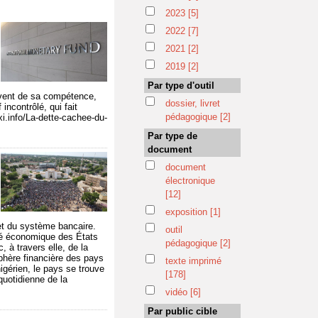
2023
[5]
2022
[7]
2021
[2]
2019
[2]
Par type d'outil
lèvent de sa compétence,
dossier, livret
ncontrôlé, qui fait
pédagogique
[2]
xi.info/La-dette-cachee-du-
Par type de
document
document
électronique
[12]
exposition
[1]
e et du système bancaire.
outil
é économique des États
pédagogique
[2]
 à travers elle, de la
sphère financière des pays
texte imprimé
gérien, le pays se trouve
[178]
quotidienne de la
vidéo
[6]
Par public cible