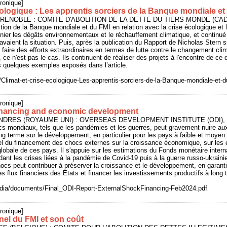
ronique]
cologique : Les apprentis sorciers de la Banque mondiale et
 GRENOBLE : COMITE D'ABOLITION DE LA DETTE DU TIERS MONDE (CADT
action de la Banque mondiale et du FMI en relation avec la crise écologique et
nier les dégâts environnementaux et le réchauffement climatique, et continu
ravaient la situation. Puis, après la publication du Rapport de Nicholas Stern 
u faire des efforts extraordinaires en termes de lutte contre le changement cli
, ce n'est pas le cas. Ils continuent de réaliser des projets à l'encontre de ce q
 quelques exemples exposés dans l’article.
Climat-et-crise-ecologique-Les-apprentis-sorciers-de-la-Banque-mondiale-et-d
ronique]
financing and economic development
 LONDRES (ROYAUME UNI) : OVERSEAS DEVELOPMENT INSTITUTE (ODI), 20
cs mondiaux, tels que les pandémies et les guerres, peut gravement nuire au
ng terme sur le développement, en particulier pour les pays à faible et moyen
iel du financement des chocs externes sur la croissance économique, sur les e
 globale de ces pays. Il s'appuie sur les estimations du Fonds monétaire interna
nt les crises liées à la pandémie de Covid-19 puis à la guerre russo-ukrainie
cs peut contribuer à préserver la croissance et le développement, en garant
les flux financiers des États et financer les investissements productifs à long 
edia/documents/Final_ODI-Report-ExternalShockFinancing-Feb2024.pdf
ronique]
nel du FMI et son coût