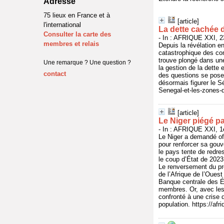
Adresse
75 lieux en France et à
[article]
l'international
La dette cachée 
Consulter la carte des
- In : AFRIQUE XXI, 2
membres et relais
Depuis la révélation e
catastrophique des co
trouve plongé dans une
Une remarque ? Une question ?
la gestion de la dette
contact
des questions se posen
désormais figurer le Sé
Senegal-et-les-zones-
[article]
Le Niger piégé pa
- In : AFRIQUE XXI, 1
Le Niger a demandé off
pour renforcer sa gouv
le pays tente de redres
le coup d’État de 2023,
Le renversement du p
de l’Afrique de l’Oues
Banque centrale des Ét
membres. Or, avec les 
confronté à une crise d
population. https://afr