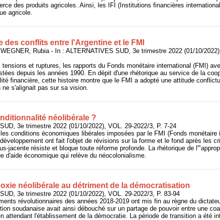
rce des produits agricoles. Ainsi, les IFI (Institutions financières internation
que agricole.
 des conflits entre l'Argentine et le FMI
 WEGNER, Rubia - In : ALTERNATIVES SUD, 3e trimestre 2022 (01/10/2022),
tensions et ruptures, les rapports du Fonds monétaire international (FMI) av
tées depuis les années 1990. En dépit d'une rhétorique au service de la coo
lité financière, cette histoire montre que le FMI a adopté une attitude conflictu
ne s'alignait pas sur sa vision.
nditionnalité néolibérale ?
UD, 3e trimestre 2022 (01/10/2022), VOL. 29-2022/3, P. 7-24
les conditions économiques libérales imposées par le FMI (Fonds monétaire i
éveloppement ont fait l'objet de révisions sur la forme et le fond après les c
us-jacente résiste et bloque toute réforme profonde. La rhétorique de l'"approp
que d'aide économique qui relève du néocolonialisme.
oxie néolibérale au détriment de la démocratisation
UD, 3e trimestre 2022 (01/10/2022), VOL. 29-2022/3, P. 83-94
nts révolutionnaires des années 2018-2019 ont mis fin au règne du dictateur
tion soudanaise avait ainsi débouché sur un partage de pouvoir entre une coali
 en attendant l'établissement de la démocratie. La période de transition a été 