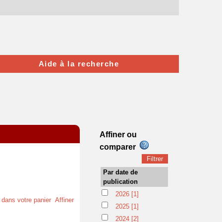
Aide à la recherche
Affiner ou
comparer
Par date de
publication
2026
[1]
t dans votre panier
Affiner
2025
[1]
2024
[2]