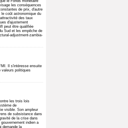
s que le Fonds monétaire
 envisage les conséquences
onstantes de prix, d'autre
 le coût astronomique du
attractivité des taux
ques d'ajustement
MI peut être qualifiée
s du Sud et les empêche de
uctural-adjustment-zambia-
MI. Il s'intéresse ensuite
 valeurs politiques
tre les trois lois
 système de
tie visible. Son ampleur
oyens de subsistance dans
gravité de la crise dans
le gouvernement indien a
qui demande la