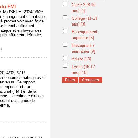
Cycle 3 (8-10
 du FMI
ans)
[1]
M) ISERE, 2024/06/26,
 le changement climatique.
Collège (11-14
é à promouvoir avec force
ans)
[3]
sur le réchauffement
matique et en faveur des
Enseignement
u'ils affirment défendre,
supérieur
[6]
Enseignant /
u
animateur
[9]
Adulte
[10]
Lycée (15-17
ans)
[10]
24/02, 67 P.
x économies nationales et
 revenus. Ce rapport
ntreprises et sur
tional (FMI) et de la
nne. L'architecte globale
issant des lignes de
terme.