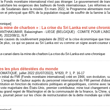
l le Fonds monétaire international n'est pas étranger. Le gouvernement de trans
 satisfaire les exigences des bailleurs de fonds internationaux. Les réformes 
ns de Soudanais dans la misère. En mars 2022, le Programme alimentaire mond
ion et prévoyait que 40% de la population risquait de souffrir de la famine à l
ronique]
 la mine de charbon » : La crise du Sri Lanka est une chro
KANTHAKUMAR, Balasingham - LIEGE (BELGIQUE) : COMITE POUR L'AB
, 2022/08/11, N.P.
r les causes du soulèvement populaire de 2022 et la crise économique que trav
 De plus, ce qui se passe au Sri Lanka est vu comme un signe avant-coureur d
e-canari-dans-la-mine-de-charbon-La-crise-du-Sri-Lanka-est-une-chronique
ttres les plus détestées du monde
MATIQUE, juillet 2022 (01/07/2022), N°820, P. 1, P. 16-17
ôle initial du FMI (Fonds monétaire international) créé en 1944, son évolution, 
 L'enquête de l'auteur auprès du personnel international du FMI permet d'obser
stitution en fonction de motivations politiques et géopolitiques, comme avec la
 vote majoritaire des États-Unis, premier contributeur, mine tout changement 
u grand regret de Washington et de la communauté de la finance, la Chine, qui
, pourrait peser sur les choix de restructuration de la dette mondiale qui s'é
ronique]