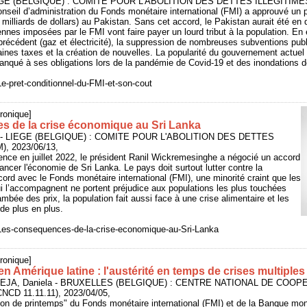
IEGE (BELGIQUE) : COMITE POUR L'ABOLITION DES DETTES ILLEGITIMES
conseil d’administration du Fonds monétaire international (FMI) a approuvé un p
 milliards de dollars) au Pakistan. Sans cet accord, le Pakistan aurait été en
nnes imposées par le FMI vont faire payer un lourd tribut à la population. En 
récédent (gaz et électricité), la suppression de nombreuses subventions publ
aines taxes et la création de nouvelles. La popularité du gouvernement actuel 
manqué à ses obligations lors de la pandémie de Covid-19 et des inondations 
e-pret-conditionnel-du-FMI-et-son-cout
ronique]
 de la crise économique au Sri Lanka
 - LIEGE (BELGIQUE) : COMITE POUR L'ABOLITION DES DETTES
, 2023/06/13,
gence en juillet 2022, le président Ranil Wickremesinghe a négocié un accord
ancer l'économie de Sri Lanka. Le pays doit surtout lutter contre la
ccord avec le Fonds monétaire international (FMI), une minorité craint que les
i l’accompagnent ne portent préjudice aux populations les plus touchées
lambée des prix, la population fait aussi face à une crise alimentaire et les
 de plus en plus.
Les-consequences-de-la-crise-economique-au-Sri-Lanka
ronique]
en Amérique latine : l'austérité en temps de crises multiples
DEJA, Daniela - BRUXELLES (BELGIQUE) : CENTRE NATIONAL DE COOP
D 11.11.11), 2023/04/05,
nion de printemps" du Fonds monétaire international (FMI) et de la Banque mon