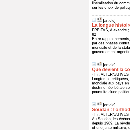
libéralisation du comme
sur les choix de politi
[article]
La longue histoire
FREITAS, Alexandre ;
82
Entre rapprochements, 
par des phases contras
mondiale et de la stabi
gouvernement argentin 
[article]
Que devient la co
- In : ALTERNATIVES S
Longtemps critiquées, 
mondiale aux pays en d
doctrine néolibérale so
poursuite d'une politi
[article]
Soudan : l'orthod
- In : ALTERNATIVES S
Au Soudan, les évèneme
depuis 1989. La révolu
et une junte militaire,