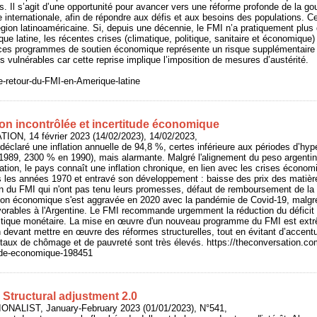
. Il s’agit d’une opportunité pour avancer vers une réforme profonde de la g
re internationale, afin de répondre aux défis et aux besoins des populations. C
 région latinoaméricaine. Si, depuis une décennie, le FMI n’a pratiquement pl
ue latine, les récentes crises (climatique, politique, sanitaire et économique)
es programmes de soutien économique représente un risque supplémentaire p
s vulnérables car cette reprise implique l’imposition de mesures d’austérité.
e-retour-du-FMI-en-Amerique-latine
tion incontrôlée et incertitude économique
ON, 14 février 2023 (14/02/2023), 14/02/2023,
déclaré une inflation annuelle de 94,8 %, certes inférieure aux périodes d’hype
 1989, 2300 % en 1990), mais alarmante. Malgré l'alignement du peso argentin 
lation, le pays connaît une inflation chronique, en lien avec les crises économi
is les années 1970 et entravé son développement : baisse des prix des matièr
 du FMI qui n'ont pas tenu leurs promesses, défaut de remboursement de la d
tion économique s'est aggravée en 2020 avec la pandémie de Covid-19, malgr
vorables à l'Argentine. Le FMI recommande urgemment la réduction du déficit
litique monétaire. La mise en œuvre d'un nouveau programme du FMI est extr
 devant mettre en œuvre des réformes structurelles, tout en évitant d’accen
s taux de chômage et de pauvreté sont très élevés. https://theconversation.com
tude-economique-198451
Structural adjustment 2.0
ONALIST, January-February 2023 (01/01/2023), N°541,