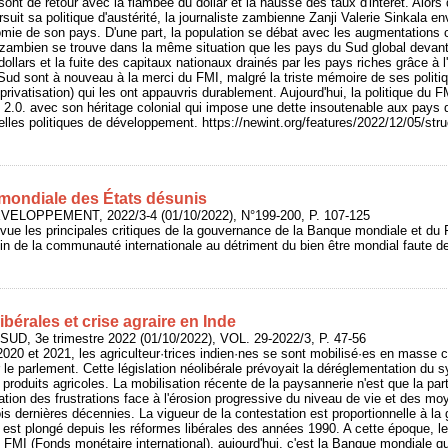
 sont de retour avec la flambée du dollar et la hausse des taux d'intérêt. Alor
rsuit sa politique d'austérité, la journaliste zambienne Zanji Valerie Sinkala
nomie de son pays. D'une part, la population se débat avec les augmentations c
 zambien se trouve dans la même situation que les pays du Sud global devant
dollars et la fuite des capitaux nationaux drainés par les pays riches grâce à l'
 Sud sont à nouveau à la merci du FMI, malgré la triste mémoire de ses politi
t privatisation) qui les ont appauvris durablement. Aujourd'hui, la politique du F
l 2.0. avec son héritage colonial qui impose une dette insoutenable aux pay
lles politiques de développement. https://newint.org/features/2022/12/05/str
mondiale des États désunis
VELOPPEMENT, 2022/3-4 (01/10/2022), N°199-200, P. 107-125
evue les principales critiques de la gouvernance de la Banque mondiale et du F
n de la communauté internationale au détriment du bien être mondial faute de
ibérales et crise agraire en Inde
UD, 3e trimestre 2022 (01/10/2022), VOL. 29-2022/3, P. 47-56
20 et 2021, les agriculteur·trices indien·nes se sont mobilisé·es en masse con
 le parlement. Cette législation néolibérale prévoyait la déréglementation du
produits agricoles. La mobilisation récente de la paysannerie n'est que la par
tion des frustrations face à l'érosion progressive du niveau de vie et des m
s dernières décennies. La vigueur de la contestation est proportionnelle à la 
l est plongé depuis les réformes libérales des années 1990. A cette époque, 
u FMI (Fonds monétaire international), aujourd'hui, c'est la Banque mondiale 