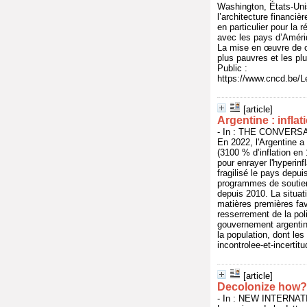
Washington, États-Unis
l’architecture financiè
en particulier pour la
avec les pays d’Amériq
La mise en œuvre de c
plus pauvres et les plu
Public :
https://www.cncd.be/L
[article]
Argentine : infla
- In : THE CONVERSATI
En 2022, l'Argentine a 
(3100 % d’inflation en
pour enrayer l'hyperinf
fragilisé le pays depu
programmes de soutien
depuis 2010. La situa
matières premières fa
resserrement de la po
gouvernement argentin
la population, dont le
incontrolee-et-incerti
[article]
Decolonize how? 
- In : NEW INTERNATI