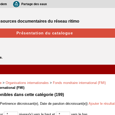
edem
Partage des eaux
sources documentaires du réseau ritimo
Présentation du catalogue
e
>
Organisations internationales
>
Fonds monétaire international (FMI)
rnational (FMI)
ibles dans cette catégorie (
199
)
(Pertinence décroissant(e), Date de parution décroissant(e))
Ajouter le résulta
sur
niveau(x) vers le haut et
vers le bas