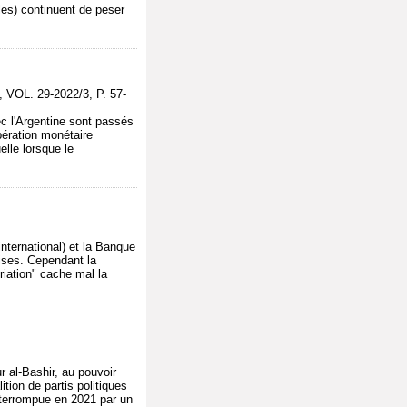
ales) continuent de peser
 VOL. 29-2022/3, P. 57-
ec l'Argentine sont passés
pération monétaire
elle lorsque le
nternational) et la Banque
rises. Cependant la
riation" cache mal la
 al-Bashir, au pouvoir
tion de partis politiques
interrompue en 2021 par un