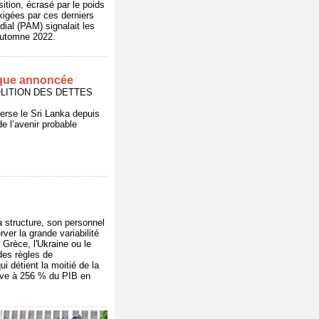
ition, écrasé par le poids
exigées par ces derniers
ial (PAM) signalait les
'automne 2022.
nique annoncée
OLITION DES DETTES
erse le Sri Lanka depuis
e l’avenir probable
sa structure, son personnel
ver la grande variabilité
 Grèce, l'Ukraine ou le
des règles de
 détient la moitié de la
lève à 256 % du PIB en