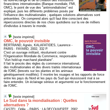
du libre-échange et de la création des institutions
financières internationales (Banque mondiale, FMI,
OMC), le point de vue des "antimondialistes" est
expliqué, puis les différents problèmes posés par
l'influence des multinationales ; quelques solutions alternatives sont
présentées. On comprend alors qu'il faut être conscient des
répercussions directes de nos choix quotidiens sur la vie de milliers
d'individus à travers le monde.
[texte imprimé]
OMC, le pouvoir invisible
BERTRAND, Agnès, KALAFATIDES, Laurence -
PARIS : FAYARD, 2002, 332 P.
C'est un ouvrage militant, résolument contre
l'Organisation Mondiale du Commerce, responsable
"d'un hold-up marchand planétaire".
Il fait le procès des règles du commerce international,
des multinationales et des divers traités internationaux
de l'OMC (brevets sur les plantes et les animaux
génétiquement modifiés). Il montre les rouages et les rapports de force
entre les pays du Nord et les pays du Sud qui réussissent mal à se
faire entendre. Un éclairage sérieux et argumenté sur le fonctionnement
de l'OMC.
[texte imprimé]
Le Sud dans la mondialisation : Quelles
alternatives ?
CASTEL, Odile, - PARIS : LA DECOUVERTE, 2002,