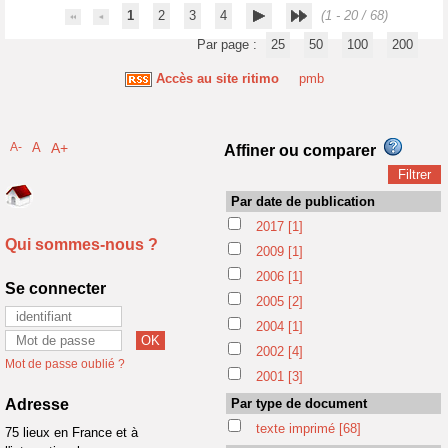
1
2
3
4
(1 - 20 / 68)
Par page :
25
50
100
200
Accès au site ritimo
pmb
A-
A
A+
Affiner ou comparer
Par date de publication
2017
[1]
Qui sommes-nous ?
2009
[1]
2006
[1]
Se connecter
2005
[2]
2004
[1]
2002
[4]
Mot de passe oublié ?
2001
[3]
Adresse
Par type de document
texte imprimé
[68]
75 lieux en France et à