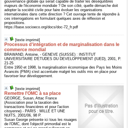
gouvernance globale qui serait capable de traiter les déséquilibres
majeurs de l'économie mondiale ? De son côté, quelle démarche doit
adopter la société civile pour faire évoluer les organisations
internationales dans cette direction ? Cet ouvrage tente de répondre à
ces interrogations en formulant quelques axes de réflexion et
propositions.
https://base.socioeco.org/docs/doc-72_fr.pdf
[texte imprimé]
Processus d'intégration et de marginalisation dans le
commerce mondial
BRAWAND, Antoine, - GENEVE (SUISSE) : INSTITUT
UNIVERSITAIRE D'ETUDES DU DEVELOPPEMENT (IUED), 2001, P.
21-25
Entre 1950 et 1998, la marginalisation économique des Pays les Moins
Avancés (PMA) s'est accentuée malgré les outils mis en place pour
favoriser leur développement.
[texte imprimé]
Remettre l'OMC à sa place
GEORGE, Susan, Attac France
(Association pour la taxation des
transactions financières et pour l'action
citoyenne) - PARIS : MILLE ET UNE
NUITS, 2001/06, 98 P.
Susan George présente ici tous les rouages
de l'OMC, dont l'objectif primordial est le