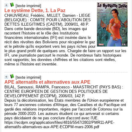
[texte imprimé]
Le système Dette, 1. La Paz
CHAUVREAU, Frédéric, MILLET, Damien - LIEGE
(BELGIQUE) : COMITE POUR L'ABOLITION DES
DETTES ILLEGITIMES (CADTM), 2009/01, 48 P.
Dans cette bande dessinée (BD), les images qui
racontent l'histoire et le rôle des Institutions
financières internationales (IFI) est insérée dans le
récit des révoltes des Boliviens pour récupérer le gaz
et le pétrole qu'ils exportent vers les pays riches pour
le plus grand profit de quelques uns. Chargée de faire un rapport sur les
IFI, une journaliste parcourt le monde. De nombreux faits historiques
sont rapportés; les données chiffrées et les citations sont réelles,
même si l'histoire est inventée.
[texte imprimé]
APE alternatifs et alternatives aux APE
BILAL, Sanoussi, RAMPA, Francesco - MAASTRICHT (PAYS BAS) :
CENTRE EUROPEEN DE GESTION DES POLITIQUES DE
DEVELOPPEMENT (ECDPM), 2006/03, 142 P.
Depuis la décolonisation, les États membres de l'Union européenne et
leurs 77 anciennes colonies d'Afrique, des Caraïbes et du Pacifique ont
gardé des relations importantes, régies par l'accord de Cotonou sur la
période 2000-2020. Les auteurs étudient ce qui arriverait si certains
pays décidaient de ne pas conclure d'accord avec l'UE.
https://ecdpm.org/application/files/4816/5547/2802/PMR11-APE-
alternatifs-alternatives-aux-APE-ECDPM-mars-2006.pdf