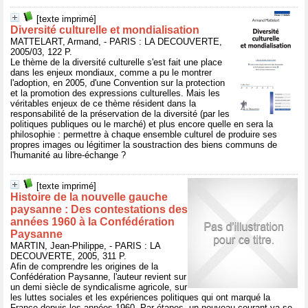
[texte imprimé]
Diversité culturelle et mondialisation
MATTELART, Armand, - PARIS : LA DECOUVERTE,
2005/03, 122 P.
Le thème de la diversité culturelle s'est fait une place
dans les enjeux mondiaux, comme a pu le montrer
l'adoption, en 2005, d'une Convention sur la protection
et la promotion des expressions culturelles. Mais les
véritables enjeux de ce thème résident dans la
responsabilité de la préservation de la diversité (par les
politiques publiques ou le marché) et plus encore quelle en sera la
philosophie : permettre à chaque ensemble culturel de produire ses
propres images ou légitimer la soustraction des biens communs de
l'humanité au libre-échange ?
[texte imprimé]
Histoire de la nouvelle gauche
paysanne : Des contestations des
années 1960 à la Confédération
Paysanne
MARTIN, Jean-Philippe, - PARIS : LA
DECOUVERTE, 2005, 311 P.
Afin de comprendre les origines de la
Confédération Paysanne, l'auteur revient sur
un demi siècle de syndicalisme agricole, sur
les luttes sociales et les expériences politiques qui ont marqué la
France depuis les années 1960. Par étapes, un nouveau courant va se