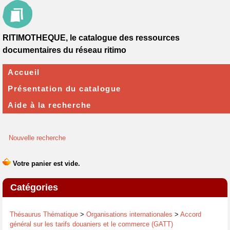
RITIMOTHEQUE, le catalogue des ressources
documentaires du réseau ritimo
Accueil
Présentation du catalogue
Aide à la recherche
Nouvelle recherche
Catégories
Thésaurus Thématique
>
Organisations internationales
>
Accord
général sur les tarifs douaniers et le commerce (GATT)