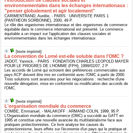
l'introduction de clauses sociales et
environnementales dans les échanges internationaux :
"penser globalement et agir localement"
CARIMENTRAND, Aurélie, - PARIS : UNIVERSITE PARIS 1
(PANTHEON SORBONNE), 2000, 49 P.
Le rôle des organismes internationaux et des organismes de commerce
équitable dans le commerce international est présenté. Le commerce
équitable a un impact sur l'application des clauses sociales et
environnementales dans les échanges internationaux.
[texte imprimé]
La convention de Lomé est-elle soluble dans l'OMC ?
JADOT, Yannick, - PARIS : FONDATION CHARLES LEOPOLD MAYER
POUR LE PROGRES DE L'HOMME (FPH), 1999/02/07, 2 P.
Les accords de Lomé qui octroient des préférences commerciales aux
pays ACP doivent être mis en conformité avec l'OMC à partir de 2000.
Trois solutions sont avancées pour les négociations : recherche d'une
nouvelle dérogation, mise en conformité ou modification des accords de
l'OMC.
[texte imprimé]
L'organisation mondiale du commerce
COMBE, Emmanuel, - MALAKOFF : ARMAND COLIN, 1999, 95 P.
L'Organisation mondiale du commerce (OMC) a succédé au GATT en
1995 et constitue une nouvelle avancée du multilatéralisme face aux
pratiques protectionnistes. Ce livre analyse les causes du
protectionnisme, leurs effets sur l'économie d'un pays qui le pratique et