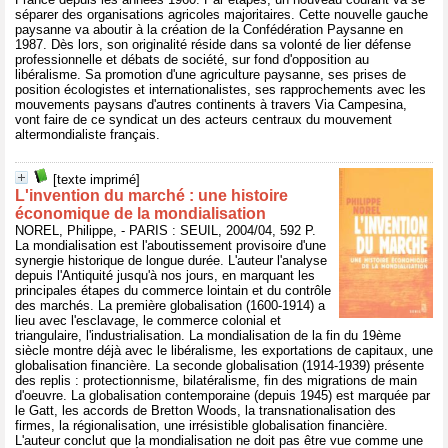
séparer des organisations agricoles majoritaires. Cette nouvelle gauche
paysanne va aboutir à la création de la Confédération Paysanne en
1987. Dès lors, son originalité réside dans sa volonté de lier défense
professionnelle et débats de société, sur fond d'opposition au
libéralisme. Sa promotion d'une agriculture paysanne, ses prises de
position écologistes et internationalistes, ses rapprochements avec les
mouvements paysans d'autres continents à travers Via Campesina,
vont faire de ce syndicat un des acteurs centraux du mouvement
altermondialiste français.
[texte imprimé]
L'invention du marché : une histoire
économique de la mondialisation
NOREL, Philippe, - PARIS : SEUIL, 2004/04, 592 P.
La mondialisation est l'aboutissement provisoire d'une
synergie historique de longue durée. L'auteur l'analyse
depuis l'Antiquité jusqu'à nos jours, en marquant les
principales étapes du commerce lointain et du contrôle
des marchés. La première globalisation (1600-1914) a
lieu avec l'esclavage, le commerce colonial et
triangulaire, l'industrialisation. La mondialisation de la fin du 19ème
siècle montre déjà avec le libéralisme, les exportations de capitaux, une
globalisation financière. La seconde globalisation (1914-1939) présente
des replis : protectionnisme, bilatéralisme, fin des migrations de main
d'oeuvre. La globalisation contemporaine (depuis 1945) est marquée par
le Gatt, les accords de Bretton Woods, la transnationalisation des
firmes, la régionalisation, une irrésistible globalisation financière.
L'auteur conclut que la mondialisation ne doit pas être vue comme une