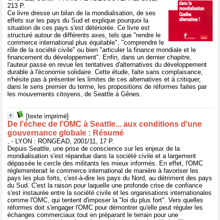
213 P.
Ce livre dresse un bilan de la mondialisation, de ses
effets sur les pays du Sud et explique pourquoi la
situation de ces pays s'est détériorée. Ce livre est
structuré autour de différents axes, tels que "rendre le
commerce international plus équitable", "comprendre le
rôle de la société civile" ou bien "articuler la finance mondiale et le
financement du développement". Enfin, dans un dernier chapitre,
l'auteur passe en revue les tentatives d'alternatives du développement
durable à l'économie solidaire. Cette étude, faite sans complaisance,
n'hésite pas à présenter les limites de ces alternatives et à critiquer,
dans le sens premier du terme, les propositions de réformes faites par
les mouvements citoyens, de Seattle à Gênes.
[texte imprimé]
De l'échec de l'OMC à Seattle... aux conditions d'une
gouvernance globale : Résumé
, - LYON : RONGEAD, 2001/11, 17 P.
Depuis Seattle, une prise de conscience sur les enjeux de la
mondialisation s'est répandue dans la société civile et a largement
dépassée le cercle des militants les mieux informés. En effet, l'OMC
réglementerait le commerce international de manière à favoriser les
pays les plus forts, c'est-à-dire les pays du Nord, au détriment des pays
du Sud. C'est la raison pour laquelle une profonde crise de confiance
s'est instaurée entre la société civile et les organisations internationales
comme l'OMC, qui tentent d'imposer la "loi du plus fort". Vers quelles
réformes doit s'engager l'OMC pour démontrer qu'elle peut réguler les
échanges commerciaux tout en préparant le terrain pour une