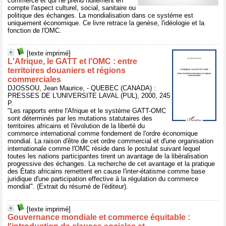
commerce et qui ne prend nullement en
compte l'aspect culturel, social, sanitaire ou
politique des échanges. La mondialisation dans ce système est
uniquement économique. Ce livre retrace la genèse, l'idéologie et la
fonction de l'OMC.
[texte imprimé]
L'Afrique, le GATT et l'OMC : entre
territoires douaniers et régions
commerciales
DJOSSOU, Jean Maurice, - QUEBEC (CANADA) :
PRESSES DE L'UNIVERSITE LAVAL (PUL), 2000, 245
P.
"Les rapports entre l'Afrique et le système GATT-OMC
sont déterminés par les mutations statutaires des
territoires africains et l'évolution de la liberté du
commerce international comme fondement de l'ordre économique
mondial. La raison d'être de cet ordre commercial et d'une organisation
internationale comme l'OMC réside dans le postulat suivant lequel
toutes les nations participantes tirent un avantage de la libéralisation
progressive des échanges. La recherche de cet avantage et la pratique
des États africains remettent en cause l'inter-étatisme comme base
juridique d'une participation effective à la régulation du commerce
mondial". (Extrait du résumé de l'éditeur).
[texte imprimé]
Gouvernance mondiale et commerce équitable :