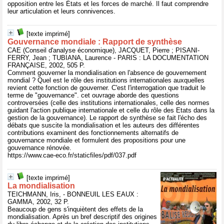
opposition entre les États et les forces de marché. Il faut comprendre
leur articulation et leurs connivences.
[texte imprimé]
Gouvernance mondiale : Rapport de synthèse
CAE (Conseil d'analyse économique), JACQUET, Pierre ; PISANI-
FERRY, Jean ; TUBIANA, Laurence - PARIS : LA DOCUMENTATION
FRANÇAISE, 2002, 505 P.
Comment gouverner la mondialisation en l'absence de gouvernement
mondial ? Quel est le rôle des institutions internationales auxquelles
revient cette fonction de gouverner. C'est l'interrogation que traduit le
terme de "gouvernance". cet ouvrage aborde des questions
controversées (celle des institutions internationales, celle des normes
guidant l'action publique internationale et celle du rôle des Etats dans la
gestion de la gouvernance). Le rapport de synthèse se fait l'écho des
débats que suscite la mondialisation et les auteurs des différentes
contributions examinent des fonctionnements alternatifs de
gouvernance mondiale et formulent des propositions pour une
gouvernance rénovée.
https://www.cae-eco.fr/staticfiles/pdf/037.pdf
[texte imprimé]
La mondialisation
TEICHMANN, Iris, - BONNEUIL LES EAUX :
GAMMA, 2002, 32 P.
Beaucoup de gens s'inquiètent des effets de la
mondialisation. Après un bref descriptif des origines