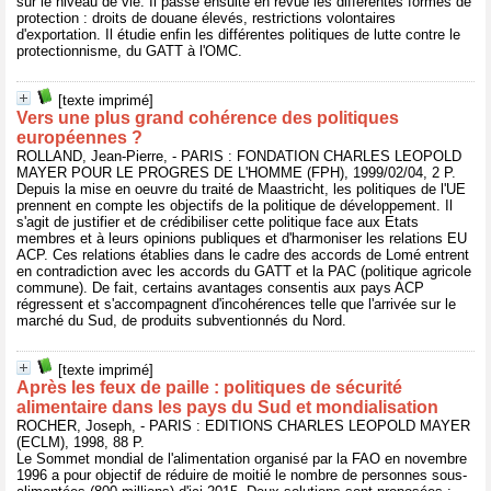
sur le niveau de vie. Il passe ensuite en revue les différentes formes de
protection : droits de douane élevés, restrictions volontaires
d'exportation. Il étudie enfin les différentes politiques de lutte contre le
protectionnisme, du GATT à l'OMC.
[texte imprimé]
Vers une plus grand cohérence des politiques
européennes ?
ROLLAND, Jean-Pierre, - PARIS : FONDATION CHARLES LEOPOLD
MAYER POUR LE PROGRES DE L'HOMME (FPH), 1999/02/04, 2 P.
Depuis la mise en oeuvre du traité de Maastricht, les politiques de l'UE
prennent en compte les objectifs de la politique de développement. Il
s'agit de justifier et de crédibiliser cette politique face aux Etats
membres et à leurs opinions publiques et d'harmoniser les relations EU
ACP. Ces relations établies dans le cadre des accords de Lomé entrent
en contradiction avec les accords du GATT et la PAC (politique agricole
commune). De fait, certains avantages consentis aux pays ACP
régressent et s'accompagnent d'incohérences telle que l'arrivée sur le
marché du Sud, de produits subventionnés du Nord.
[texte imprimé]
Après les feux de paille : politiques de sécurité
alimentaire dans les pays du Sud et mondialisation
ROCHER, Joseph, - PARIS : EDITIONS CHARLES LEOPOLD MAYER
(ECLM), 1998, 88 P.
Le Sommet mondial de l'alimentation organisé par la FAO en novembre
1996 a pour objectif de réduire de moitié le nombre de personnes sous-