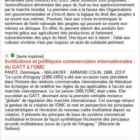
alimentées (800 millions) d'ici 2015. Deux solutions sont proposées :
l'autosuffisance alimentaire des pays du Sud ou leur approvisionnement
par le marché mondial. La première voie a la faveur des Organisations
non gouvernementales et s'inscrit dans la logique du droit des peuples à
se nourrir eux mêmes. Pourtant, face aux crises économiques le
sentiment de fierté nationale des peuples qui peuvent se nourrir eux-
mêmes se disloque. En effet, ils peuvent obtenir des produits bon
marché grâce aux agricultures très productives et fortement
subventionnées des pays du Nord. Une leçon est à retenir : l'aide aux
cultures vivrières n'est pas toujours un acte de solidarité pertinent.
[texte imprimé]
Institutions et politiques commerciales internationales :
du GATT à l'OMC
PANTZ, Dominique, - MALAKOFF : ARMAND COLIN, 1998, 223 P.
"Le cycle d'Uruguay (1986-1993) a été une occasion sans précédent
dans l'histoire des relations commerciales internationales de libéraliser
les échanges et de redéfinir les règles du jeu applicables à l'accès aux
marchés internationaux. Le 1er janvier 1995 l'OMC était créée. Elle
succédait au GATT, devenant ainsi la première véritable instance
"globale" de régulation des marchés internationaux. Cet ouvrage retrace
la genèse de la création de l'OMC et met en perspective les principales
caractéristiques et l'évolution du nouveau cadre multilatéral depuis sa
création. Il présente les principes de base du système commercial
multilatéral et brosse de façon synthétique l'économie des principaux
accords multilatéraux issus du cycle de l'Uruguay." (Résumé de
l'éditeur)