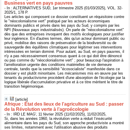
Business vert en pays pauvres
- In : ALTERNATIVES SUD, 1er trimestre 2025 (01/03/2025), VOL. 32-
2025/1, 178 P.
Les articles qui composent ce dossier constituent un réquisitoire contre
le "néocolonialisme vert" pratiqué par les acteurs économiques
dominants publics et privés dans les pays du Sud, y compris par les
NPI (Nouveaux pays industrialisés). On parle de "néocolonialisme vert"
dès que des entreprises invoquent des motifs écologiques pour justifier
leur ingérence. En d'autres termes, dès qu'un acteur dominant public ou
privé, mobilise des raisons de préservation de la biodiversité ou de
sauvegarde des équilibres climatiques pour légitimer ses interventions
intéressées en terrain dominé. Pour autant, au Sud, en pays pauvres, il
n'y a pas nécessairement consensus quant à ce qui doit être dénoncé
ou pas comme du "néocolonialisme vert" ; pour beaucoup l'aspiration à
l'amélioration urgente des conditions matérielles de vie demeure
centrale, tandis que la sensibilité "écosocialiste" manifestée dans ce
dossier y est plutôt minoritaire. Les mécanismes mis en œuvre par les
tenants du productivisme procèdent d'une absorption de l'écologie par la
logique libérale d'accumulation privative et à ce titre méritent le titre de
transition hégémonique.
[article]
Afrique : État des lieux de l’agriculture au Sud : passer
de la Révolution verte à l’agroécologie
- In : IRD LE MAG', 11 février 2025 (11/02/2025), 11/02/2025,
Si, dans les années 1960, la révolution verte a réduit l’insécurité
alimentaire dans les pays du Sud, son approche productiviste a montré
ses limites, notamment avec l'utilisation abusive des produits