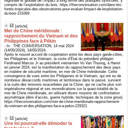
régionale et globale de l’impact à long terme des pratiques sylvicoles, y
compris de l’exploitation du bois. https://theconversation.com/dans-les-
forets-tropicales-des-observatoires-pour-evaluer-limpact-de-lexploitation-
du-bois-231069
[article]
Mer de Chine méridionale :
rapprochement du Vietnam et des
Philippines face à Pékin
- In : THE CONVERSATION, 14 mai 2024
(14/05/2024), 14/05/2024,
Après le nouvel accord de coopération entre les deux pays garde-côtes,
les Philippines et le Vietnam, la visite d’État du président philippin
Ferdinand Marcos Jr au président vietnamien Vo Van Thuong, à Hanoï
en janvier 2024, est la manifestation du rapprochement des deux pays
en matière de sécurité maritime, en mer de Chine méridionale. Cette
convergence de vues entre les Philippines et le Vietnam, qui ont eu de
nombreux désaccords maritimes et territoriaux dans le passé, survient
à la suite des tensions exacerbées par la Chine, qui ne cache plus son
impérialisme régional et ses revendications sur la quasi-totalité de la
mer de Chine méridionale, en utilisant divers moyens de confrontation
asymétrique (déni d’accès, guerre hybride, techniques de la zone grise).
https://theconversation.com/mer-de-chine-meridionale-rapprochement-
du-vietnam-et-des-philippines-face-a-pekin-229321
[article]
Une loi pourrait-elle démoder la