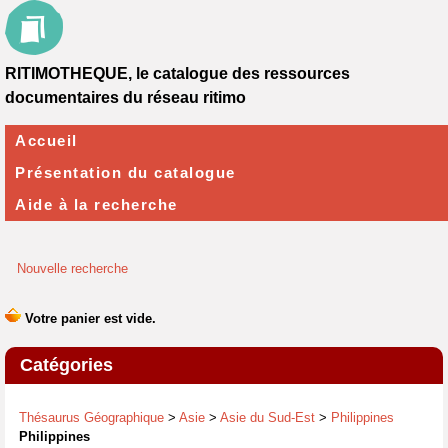
RITIMOTHEQUE, le catalogue des ressources
documentaires du réseau ritimo
Accueil
Présentation du catalogue
Aide à la recherche
Nouvelle recherche
Catégories
Thésaurus Géographique
>
Asie
>
Asie du Sud-Est
>
Philippines
Philippines