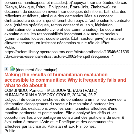
personnes handicapées et malades). S'appuyant sur six études de cas
(Kenya, Mexique, Pérou, Philippines, États-Unis, Zimbabwe), ce
document de discussion revient sur quelques définitions, fait l'état des
réflexions et débats, ainsi que des demandes liées au concept
d'infrastructure de soin, qui diffèrent d'un pays à l'autre selon le contexte
local (critères spécifiques, temps consacré au soin, législation,
mobilisation de la société civile et des communautés). Le document
examine aussi les responsabilités incombant aux acteurs sociaux
(communautés locales, société civile, État, secteur privé) en matière
d'investissement, en insistant néanmoins sur le rôle de l'État.
Public :
https://oxfamilibrary.openrepository.com/bitstream/handle/10546/621606
/dp-care-as-essential-infrastructure-100624-en.pdf?sequence=4
[document électronique]
Making the results of humanitarian evaluation
accessible to communities: Why it frequently fails and
what to do about it
COMBINIDO, Pamela, - MELBOURNE (AUSTRALIE) :
HUMANITARIAN ADVISORY GROUP, 2024/04, 25 P.
L'objectif de cette recherche est de contribuer à un meilleur suivi de la
déclaration d'engagement du secteur humanitaire à partager les
résultats des évaluations avec les communautés affectées d’une
manière pertinente et participative. Elle a analysé les défis et les
opportunités liés à ce partage en consultant des praticiens du suivi &
évaluation à travers l'Asie et le Pacifique et des communautés
affectées par la crise au Pakistan et aux Philippines.
Public :