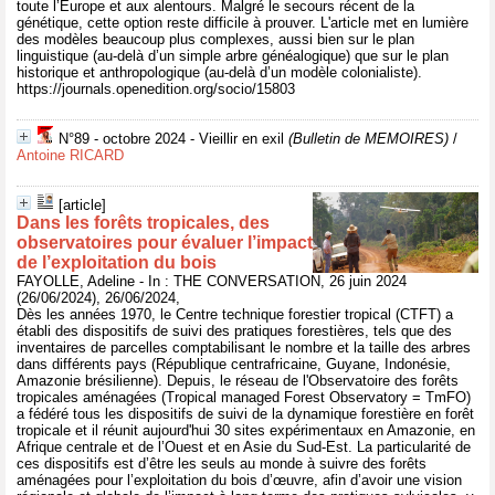
toute l’Europe et aux alentours. Malgré le secours récent de la
génétique, cette option reste difficile à prouver. L'article met en lumière
des modèles beaucoup plus complexes, aussi bien sur le plan
linguistique (au-delà d’un simple arbre généalogique) que sur le plan
historique et anthropologique (au-delà d’un modèle colonialiste).
https://journals.openedition.org/socio/15803
N°89 - octobre 2024 - Vieillir en exil
(Bulletin de MEMOIRES)
/
Antoine RICARD
[article]
Dans les forêts tropicales, des
observatoires pour évaluer l’impact
de l’exploitation du bois
FAYOLLE, Adeline - In : THE CONVERSATION, 26 juin 2024
(26/06/2024), 26/06/2024,
Dès les années 1970, le Centre technique forestier tropical (CTFT) a
établi des dispositifs de suivi des pratiques forestières, tels que des
inventaires de parcelles comptabilisant le nombre et la taille des arbres
dans différents pays (République centrafricaine, Guyane, Indonésie,
Amazonie brésilienne). Depuis, le réseau de l'Observatoire des forêts
tropicales aménagées (Tropical managed Forest Observatory = TmFO)
a fédéré tous les dispositifs de suivi de la dynamique forestière en forêt
tropicale et il réunit aujourd'hui 30 sites expérimentaux en Amazonie, en
Afrique centrale et de l’Ouest et en Asie du Sud-Est. La particularité de
ces dispositifs est d’être les seuls au monde à suivre des forêts
aménagées pour l’exploitation du bois d’œuvre, afin d’avoir une vision