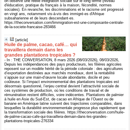
on observe une réelle intégration sociale sur le long terme (niveau
d'éducation, pratique du français à la maison, fécondité, normes
sociales). En revanche, les discriminations et le racisme ont progressé
en vingt ans, notamment vis-à-vis des immigré·es d'Afrique
subsaharienne et de leurs descendant·es.
https://theconversation.com/limmigration-est-une-composante-centrale-
de-la-societe-francaise-283466
[article]
Huile de palme, cacao, café… qui
travaillera demain dans les
grandes plantations tropicales ?
- In : THE CONVERSATION, 8 mars 2026 (08/03/2026), 08/03/2026,
Depuis les indépendances des pays producteurs, les filières agricoles
reposent sur un modèle hérité de la période coloniale : des agricultures
d’exportation destinées aux marchés mondiaux, dont la rentabilité
s’appuie sur une main-d’œuvre locale abondante, docile et peu
coûteuse. Si l’impact environnemental des plantations tropicales est
désormais questionné, l’enjeu central devient l’attractivité sociale de
ces systèmes de production, où les conditions de travail et de
rémunération restent difficiles, voire indécentes. Plantations de palmier
à huile en Asie du Sud-Est, de cacao en Afrique de l’Ouest ou de
banane en Amérique latine suivent des trajectoires comparables, dans
lesquelles la durabilité environnementale progresse plus rapidement que
la transformation sociale des filières. https://theconversation.com/huile-
de-palme-cacao-cafe-qui-travaillera-demain-dans-les-grandes-
plantations-tropicales-276334