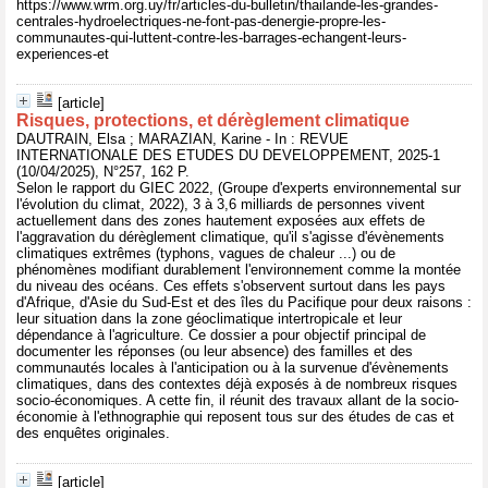
https://www.wrm.org.uy/fr/articles-du-bulletin/thailande-les-grandes-
centrales-hydroelectriques-ne-font-pas-denergie-propre-les-
communautes-qui-luttent-contre-les-barrages-echangent-leurs-
experiences-et
[article]
Risques, protections, et dérèglement climatique
DAUTRAIN, Elsa ; MARAZIAN, Karine - In : REVUE
INTERNATIONALE DES ETUDES DU DEVELOPPEMENT, 2025-1
(10/04/2025), N°257, 162 P.
Selon le rapport du GIEC 2022, (Groupe d'experts environnemental sur
l'évolution du climat, 2022), 3 à 3,6 milliards de personnes vivent
actuellement dans des zones hautement exposées aux effets de
l'aggravation du dérèglement climatique, qu'il s'agisse d'évènements
climatiques extrêmes (typhons, vagues de chaleur ...) ou de
phénomènes modifiant durablement l'environnement comme la montée
du niveau des océans. Ces effets s'observent surtout dans les pays
d'Afrique, d'Asie du Sud-Est et des îles du Pacifique pour deux raisons :
leur situation dans la zone géoclimatique intertropicale et leur
dépendance à l'agriculture. Ce dossier a pour objectif principal de
documenter les réponses (ou leur absence) des familles et des
communautés locales à l'anticipation ou à la survenue d'évènements
climatiques, dans des contextes déjà exposés à de nombreux risques
socio-économiques. A cette fin, il réunit des travaux allant de la socio-
économie à l'ethnographie qui reposent tous sur des études de cas et
des enquêtes originales.
[article]