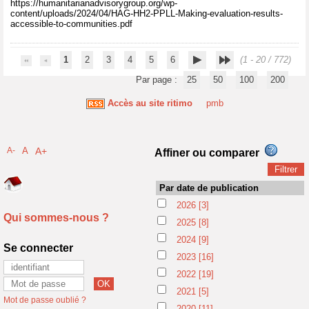
https://humanitarianadvisorygroup.org/wp-
content/uploads/2024/04/HAG-HH2-PPLL-Making-evaluation-results-
accessible-to-communities.pdf
1
2
3
4
5
6
(1 - 20 / 772)
Par page :
25
50
100
200
Accès au site ritimo
pmb
A-
A
A+
Affiner ou comparer
Par date de publication
2026
[3]
Qui sommes-nous ?
2025
[8]
2024
[9]
Se connecter
2023
[16]
2022
[19]
2021
[5]
Mot de passe oublié ?
2020
[11]