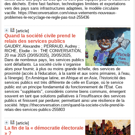
des déchets. Entre fast fashion, technologies limitées et exportations
vers des pays sans infrastructures adaptées, le modèle circulaire
vacille. https://theconversation.com/vieux-vetements-nouveaux-
problemes-le-recyclage-ne-regle-pas-tout-255436
[article]
Quand la société civile prend le
relais des services publics
GAUDRY, Alexandre ; PERRAUD, Audrey ;
RICHE, Elodie - In : THE CONVERSATION,
20 mai 2025 (20/05/2025), 20/05/2025,
Dans de nombreux pays, les services publics
sont défaillants. La société civile s’organise
alors pour fournir, à plus ou moins grande échelle, des services de
proximité (accès à l'éducation, à la santé et aux soins primaires, à l'eau,
à l'énergie). En Amérique latine, en Afrique et en Asie, l’historicité des
services publics est très différente de celle en Europe, où le service
public est un principe fondamental du fonctionnement de l'État. Ces
services "suppléants", considérés comme biens communs, émergent
souvent en tant que solutions palliatives à l’insuffisance des services
publics et finissent par perdurer, permettant ainsi une résilience de la
société. https://theconversation.com/quand-la-societe-civile-prend-le-
relais-des-services-publics-255803
[article]
La fin de la « démocratie électorale
» ?