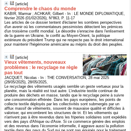
[article]
Comprendre le chaos du monde
KABIR, Marmar ; ACHKAR, Gilbert - In : LE MONDE DIPLOMATIQUE,
février 2026 (01/02/2026), N°863, P. 11-17
Les articles de ce dossier tentent d'éclairer les sombres perspectives
d'un avenir où les commentateurs pessimistes détectent les prémices
d'un troisième conflit mondial. Le désordre s'enracine dans l'enlisement
de la guerre en Ukraine, le conflit au Moyen-Orient, la politique
extérieure du président Trump qui ne respecte pas le droit international
pour maintenir l'hégémonie américaine au mépris du droit des peuples.
[article]
Vieux vêtements, nouveaux
problèmes : le recyclage ne règle
pas tout
JACQUET, Nicolas - In : THE CONVERSATION, 28 mai 2025
(28/05/2025), 28/05/2025,
Le recyclage des vêtements usagés semble un geste vertueux pour la
planète, mais la réalité est tout autre. L’industrie textile continue de
produire des déchets en masse, tandis que le recyclage peine à suivre
une consommation effrénée. Dans les pays européens, les points de
collecte textile déployés par les collectivités sont submergés par un
afflux massif de vêtements, souvent de mauvaise qualité et difficiles à
valoriser, qui encombrent les structures de tri. Et les vêtements qui
n'arrivent pas à être revendus dans les friperies solidaires sont expédiés
vers des pays d'Afrique ou d'Asie. Si ce commerce génère des emplois
et des revenus dans l’économie informelle, il aggrave aussi la pollution
textile dans des pays du Sud qui ne sont pas équipés pour le traitement