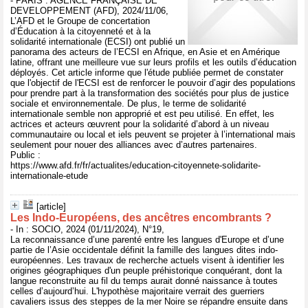
- PARIS : AGENCE FRANÇAISE DE
DEVELOPPEMENT (AFD), 2024/11/06,
L’AFD et le Groupe de concertation
d’Éducation à la citoyenneté et à la
solidarité internationale (ECSI) ont publié un
panorama des acteurs de l’ECSI en Afrique, en Asie et en Amérique
latine, offrant une meilleure vue sur leurs profils et les outils d’éducation
déployés. Cet article informe que l'étude publiée permet de constater
que l'objectif de l'ECSI est de renforcer le pouvoir d’agir des populations
pour prendre part à la transformation des sociétés pour plus de justice
sociale et environnementale. De plus, le terme de solidarité
internationale semble non approprié et est peu utilisé. En effet, les
actrices et acteurs œuvrent pour la solidarité d’abord à un niveau
communautaire ou local et iels peuvent se projeter à l’international mais
seulement pour nouer des alliances avec d’autres partenaires.
Public :
https://www.afd.fr/fr/actualites/education-citoyennete-solidarite-
internationale-etude
[article]
Les Indo-Européens, des ancêtres encombrants ?
- In : SOCIO, 2024 (01/11/2024), N°19,
La reconnaissance d’une parenté entre les langues d'Europe et d’une
partie de l’Asie occidentale définit la famille des langues dites indo-
européennes. Les travaux de recherche actuels visent à identifier les
origines géographiques d'un peuple préhistorique conquérant, dont la
langue reconstruite au fil du temps aurait donné naissance à toutes
celles d’aujourd’hui. L'hypothèse majoritaire verrait des guerriers
cavaliers issus des steppes de la mer Noire se répandre ensuite dans