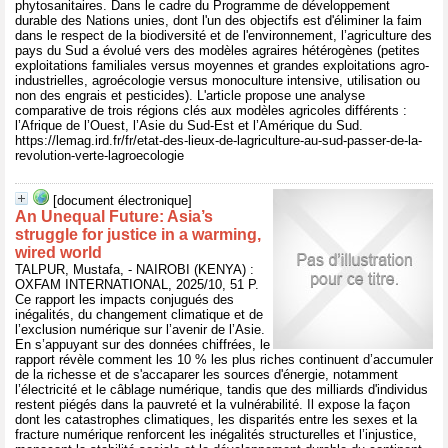
phytosanitaires. Dans le cadre du Programme de développement
durable des Nations unies, dont l'un des objectifs est d'éliminer la faim
dans le respect de la biodiversité et de l'environnement, l’agriculture des
pays du Sud a évolué vers des modèles agraires hétérogènes (petites
exploitations familiales versus moyennes et grandes exploitations agro-
industrielles, agroécologie versus monoculture intensive, utilisation ou
non des engrais et pesticides). L'article propose une analyse
comparative de trois régions clés aux modèles agricoles différents :
l’Afrique de l’Ouest, l’Asie du Sud-Est et l’Amérique du Sud.
https://lemag.ird.fr/fr/etat-des-lieux-de-lagriculture-au-sud-passer-de-la-
revolution-verte-lagroecologie
[document électronique]
An Unequal Future: Asia’s
struggle for justice in a warming,
wired world
TALPUR, Mustafa, - NAIROBI (KENYA) :
OXFAM INTERNATIONAL, 2025/10, 51 P.
Ce rapport les impacts conjugués des
inégalités, du changement climatique et de
l’exclusion numérique sur l’avenir de l’Asie.
En s’appuyant sur des données chiffrées, le
rapport révèle comment les 10 % les plus riches continuent d’accumuler
de la richesse et de s'accaparer les sources d'énergie, notamment
l’électricité et le câblage numérique, tandis que des milliards d'individus
restent piégés dans la pauvreté et la vulnérabilité. Il expose la façon
dont les catastrophes climatiques, les disparités entre les sexes et la
fracture numérique renforcent les inégalités structurelles et l’injustice,