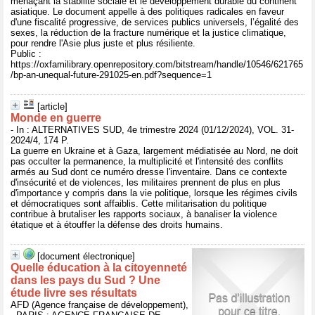
menaçant la stabilité sociale et le développement durable du continent
asiatique. Le document appelle à des politiques radicales en faveur
d'une fiscalité progressive, de services publics universels, l’égalité des
sexes, la réduction de la fracture numérique et la justice climatique,
pour rendre l'Asie plus juste et plus résiliente.
Public :
https://oxfamilibrary.openrepository.com/bitstream/handle/10546/621765
/bp-an-unequal-future-291025-en.pdf?sequence=1
[article]
Monde en guerre
- In : ALTERNATIVES SUD, 4e trimestre 2024 (01/12/2024), VOL. 31-
2024/4, 174 P.
La guerre en Ukraine et à Gaza, largement médiatisée au Nord, ne doit
pas occulter la permanence, la multiplicité et l'intensité des conflits
armés au Sud dont ce numéro dresse l'inventaire. Dans ce contexte
d'insécurité et de violences, les militaires prennent de plus en plus
d'importance y compris dans la vie politique, lorsque les régimes civils
et démocratiques sont affaiblis. Cette militarisation du politique
contribue à brutaliser les rapports sociaux, à banaliser la violence
étatique et à étouffer la défense des droits humains.
[document électronique]
Quelle éducation à la citoyenneté
dans les pays du Sud ? Une
étude livre ses résultats
AFD (Agence française de développement),