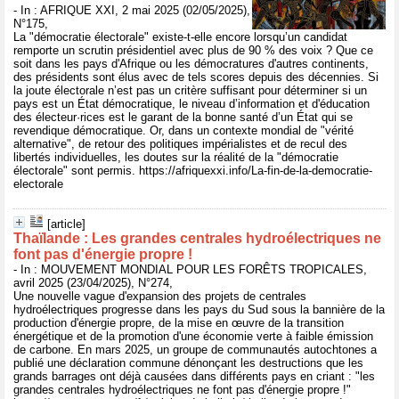
- In : AFRIQUE XXI, 2 mai 2025 (02/05/2025),
N°175,
La "démocratie électorale" existe-t-elle encore lorsqu’un candidat
remporte un scrutin présidentiel avec plus de 90 % des voix ? Que ce
soit dans les pays d'Afrique ou les démocratures d'autres continents,
des présidents sont élus avec de tels scores depuis des décennies. Si
la joute électorale n’est pas un critère suffisant pour déterminer si un
pays est un État démocratique, le niveau d’information et d'éducation
des électeur·rices est le garant de la bonne santé d’un État qui se
revendique démocratique. Or, dans un contexte mondial de "vérité
alternative", de retour des politiques impérialistes et de recul des
libertés individuelles, les doutes sur la réalité de la "démocratie
électorale" sont permis. https://afriquexxi.info/La-fin-de-la-democratie-
electorale
[article]
Thaïlande : Les grandes centrales hydroélectriques ne
font pas d'énergie propre !
- In : MOUVEMENT MONDIAL POUR LES FORÊTS TROPICALES,
avril 2025 (23/04/2025), N°274,
Une nouvelle vague d'expansion des projets de centrales
hydroélectriques progresse dans les pays du Sud sous la bannière de la
production d'énergie propre, de la mise en œuvre de la transition
énergétique et de la promotion d'une économie verte à faible émission
de carbone. En mars 2025, un groupe de communautés autochtones a
publié une déclaration commune dénonçant les destructions que les
grands barrages ont déjà causées dans différents pays en criant : "les
grandes centrales hydroélectriques ne font pas d'énergie propre !"