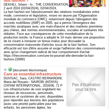
fast fashion ?
DEKHILI, Sihem - In : THE CONVERSATION,
2 avril 2024 (02/04/2024), 02/04/2024,
La fast fashion est l'aboutissement des relations mondialisées entre
mode, commerce et législation, mises en œuvre par l'Organisation
mondiale du commerce (OMC), notamment depuis l'abrogation des
accords multifibres (AMF) en 2005, qui a permis l'émergence des
marchés asiatiques avec une main-d'œuvre et des matières premières
peu chères, des normes environnementales, sociales et sanitaires très
réduites. Face aux conséquences de cette mondialisation de la
production textile, la France a adopté le 14 mars dernier une proposition
de loi visant à instaurer un bonus-malus pour dissuader la
consommation irraisonnée d'articles issus de la fast fashion. Son
efficacité est loin d'être assurée et exige l'adhésion des consommateurs
ainsi qu'un changement radical de leur comportement d'achat.
https://theconversation.com/une-loi-pourrait-elle-demoder-la-fast-
fashion-226891
[document électronique]
Care as essential infrastructure
DUVISAC, Sara, CASTRO BERNARDINI,
Maria del Rosario - NAIROBI (KENYA) :
OXFAM INTERNATIONAL, 2024/06, 71 P.
Les infrastructures de soin englobent les
réseaux de ressources, personnels,
services et systèmes de soin, disponibles
pour répondre aux besoins des populations
(avec une priorité particulière pour les
enfants, les personnes âgées, les