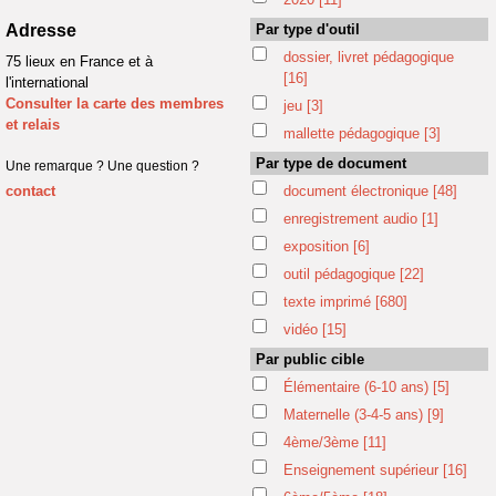
Adresse
Par type d'outil
dossier, livret pédagogique
75 lieux en France et à
[16]
l'international
Consulter la carte des membres
jeu
[3]
et relais
mallette pédagogique
[3]
Par type de document
Une remarque ? Une question ?
contact
document électronique
[48]
enregistrement audio
[1]
exposition
[6]
outil pédagogique
[22]
texte imprimé
[680]
vidéo
[15]
Par public cible
Élémentaire (6-10 ans)
[5]
Maternelle (3-4-5 ans)
[9]
4ème/3ème
[11]
Enseignement supérieur
[16]