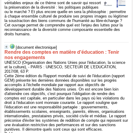
véritables enjeux de ce thème sont de savoir qui ressort
la préservation de la diversité : les politiques publiques
ou le marché ? Et plus encore quelle en sera la philosophie : permettre
à chaque ensemble culturel de produire ses propres images ou légitimer
la soustraction des biens communs de l'humanité au libre-échange ?
Cet ouvrage permet de comprendre quel est l'enjeu des luttes pour la
reconnaissance de la diversité comme composante essentielle des
droits humains.
[document électronique]
Rendre des comptes en matière d'éducation : Tenir
nos engagements
UNESCO (Organisation des Nations Unies pour l'éducation, la science
et la culture), - PARIS : UNESCO, SECTEUR DE L'EDUCATION,
2017/08, 63 P.
Cette 2ème édition du Rapport mondial de suivi de l'éducation (rapport
GEM) présente les dernières données disponibles sur les progrès
accomplis à l'échelle mondiale par rapport aux objectifs de
développement durable des Nations unies. On est encore bien loin
d'atteindre ces objectifs, c'est pourquoi l'obligation de rendre des
comptes est capitale, en particulier dans les pays où les violations du
droit à l'éducation sont monnaie courante. Le rapport souligne que
l'éducation est une responsabilité partagée : gouvernements,
établissements scolaires, enseignants, parents, élèves, organisations
internationales, prestataires privés, société civile et médias. Le rapport
préconise d'éviter les systèmes de reddition de compte qui reposent sur
une évaluation restrictive des performances et sur des sanctions
punitives. Il démontre quels sont ceux qui sont efficaces.