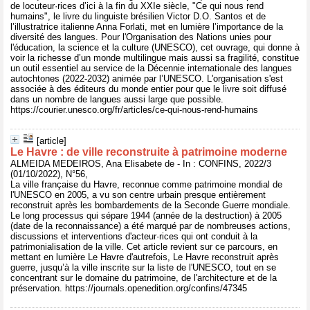
de locuteur·rices d’ici à la fin du XXIe siècle, "Ce qui nous rend
humains", le livre du linguiste brésilien Victor D.O. Santos et de
l’illustratrice italienne Anna Forlati, met en lumière l’importance de la
diversité des langues. Pour l'Organisation des Nations unies pour
l'éducation, la science et la culture (UNESCO), cet ouvrage, qui donne à
voir la richesse d’un monde multilingue mais aussi sa fragilité, constitue
un outil essentiel au service de la Décennie internationale des langues
autochtones (2022-2032) animée par l’UNESCO. L'organisation s'est
associée à des éditeurs du monde entier pour que le livre soit diffusé
dans un nombre de langues aussi large que possible.
https://courier.unesco.org/fr/articles/ce-qui-nous-rend-humains
[article]
Le Havre : de ville reconstruite à patrimoine moderne
ALMEIDA MEDEIROS, Ana Elisabete de - In : CONFINS, 2022/3
(01/10/2022), N°56,
La ville française du Havre, reconnue comme patrimoine mondial de
l'UNESCO en 2005, a vu son centre urbain presque entièrement
reconstruit après les bombardements de la Seconde Guerre mondiale.
Le long processus qui sépare 1944 (année de la destruction) à 2005
(date de la reconnaissance) a été marqué par de nombreuses actions,
discussions et interventions d'acteur·rices qui ont conduit à la
patrimonialisation de la ville. Cet article revient sur ce parcours, en
mettant en lumière Le Havre d'autrefois, Le Havre reconstruit après
guerre, jusqu’à la ville inscrite sur la liste de l'UNESCO, tout en se
concentrant sur le domaine du patrimoine, de l'architecture et de la
préservation. https://journals.openedition.org/confins/47345