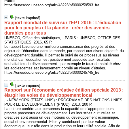
Public :
https://unesdoc.unesco.org/ark:/48223/pf0000259593_fre
[texte imprimé]
Rapport mondial de suivi sur l'EPT 2016 : L'éducation
pour les peuples et la planète : créer des avenirs
durables pour tous
UNESCO, Office des statistiques, - PARIS : UNESCO, OFFICE DES
STATISTIQUES, 2016, 65 P.
Le rapport favorise une meilleure connaissance des progrès et des
enjeux de l'éducation dans le monde, par rapport aux divers objectifs du
développement durable. Il permet le suivi de ce processus au niveau
mondial car l'éducation est positivement associée aux résultats
souhaitables du développement : par exemple le taux de natalité chez
les adolescentes est inversement corrélé au niveau d'études.
https://unesdoc.unesco.org/ark:/48223/pf0000245745_fre
[texte imprimé]
Rapport sur l'économie créative édition spéciale 2013 :
élargir les voies du développement local
, - NEW YORK (ETATS UNIS) : PROGRAMME DES NATIONS UNIES
POUR LE DEVELOPPEMENT (PNUD), 2013, 200 P.
La culture confère aux personnes la capacité de s'approprier leurs
propres processus de développement. Les industries culturelles et
créatives sont aussi un des moteurs du développement économique,
social et environnemental. Elles y contribuent par leur valeur
économique, leur rôle dans la production et leur utilité sociale. Afin de