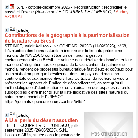
S.N. - octobre-décembre 2025 - Reconstruction : réconcilier le
passé et l’avenir
(Bulletin de LE COURRIER DE L'UNESCO)
/
Audrey
AZOULAY
[article]
Contributions de la géographie à la patrimonialisation
de la nature au Brésil
STEINKE, Valdir Adilson - In : CONFINS, 2025/3 (11/09/2025), N°68,
L'évaluation des biens naturels à inscrire sur la liste du patrimoine
mondial de l'UNESCO constitue un défi pour la gestion
environnementale au Brésil. Le volume considérable de données et leur
manque d'intégration aux exigences de la Convention du patrimoine
mondial rendent ce processus bureaucratique fastidieux et coûteux pour
l'administration publique brésilienne, dans un pays de dimension
continentale et aux biomes diversifiés. Ce travail de recherche vise à
présenter les apports de l'Indice de géobiodiversité, en tant qu'outil
méthodologique d'identification et de valorisation des espaces naturels
susceptibles d'être inscrits sur la liste indicative des sites naturels du
patrimoine mondial de l'UNESCO.
https://journals.openedition.org/confins/64954
[article]
AlUla, perle du désert saoudien
- In : LE COURRIER DE L'UNESCO, juillet-
septembre 2025 (26/06/2025), S.N.,
L’oasis d’AlUla, située dans la province de