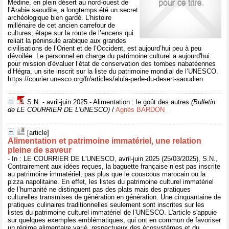
Médine, en plein désert au nord-ouest de
l’Arabie saoudite, a longtemps été un secret
archéologique bien gardé. L’histoire
millénaire de cet ancien carrefour de
cultures, étape sur la route de l’encens qui
reliait la péninsule arabique aux grandes
civilisations de l’Orient et de l’Occident, est aujourd’hui peu à peu
dévoilée. Le personnel en charge du patrimoine culturel a aujourd'hui
pour mission d'évaluer l’état de conservation des tombes nabatéennes
d’Hégra, un site inscrit sur la liste du patrimoine mondial de l’UNESCO.
https://courier.unesco.org/fr/articles/alula-perle-du-desert-saoudien
S.N. - avril-juin 2025 - Alimentation : le goût des autres
(Bulletin
de LE COURRIER DE L'UNESCO)
/
Agnès BARDON
[article]
Alimentation et patrimoine immatériel, une relation
pleine de saveur
- In : LE COURRIER DE L'UNESCO, avril-juin 2025 (25/03/2025), S.N.,
Contrairement aux idées reçues, la baguette française n’est pas inscrite
au patrimoine immatériel, pas plus que le couscous marocain ou la
pizza napolitaine. En effet, les listes du patrimoine culturel immatériel
de l’humanité ne distinguent pas des plats mais des pratiques
culturelles transmises de génération en génération. Une cinquantaine de
pratiques culinaires traditionnelles seulement sont inscrites sur les
listes du patrimoine culturel immatériel de l’UNESCO. L'article s'appuie
sur quelques exemples emblématiques, qui ont en commun de favoriser
un régime alimentaire varié, respectueux des écosystèmes et du