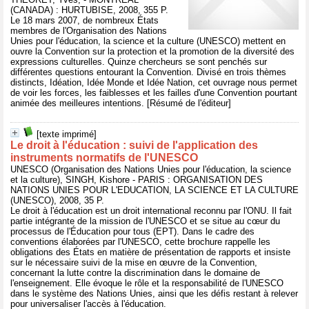
(CANADA) : HURTUBISE, 2008, 355 P.
Le 18 mars 2007, de nombreux États
membres de l'Organisation des Nations
Unies pour l'éducation, la science et la culture (UNESCO) mettent en
ouvre la Convention sur la protection et la promotion de la diversité des
expressions culturelles. Quinze chercheurs se sont penchés sur
différentes questions entourant la Convention. Divisé en trois thèmes
distincts, Idéation, Idée Monde et Idée Nation, cet ouvrage nous permet
de voir les forces, les faiblesses et les failles d'une Convention pourtant
animée des meilleures intentions. [Résumé de l'éditeur]
[texte imprimé]
Le droit à l'éducation : suivi de l'application des
instruments normatifs de l'UNESCO
UNESCO (Organisation des Nations Unies pour l'éducation, la science
et la culture), SINGH, Kishore - PARIS : ORGANISATION DES
NATIONS UNIES POUR L'EDUCATION, LA SCIENCE ET LA CULTURE
(UNESCO), 2008, 35 P.
Le droit à l'éducation est un droit international reconnu par l'ONU. Il fait
partie intégrante de la mission de l'UNESCO et se situe au cœur du
processus de l'Éducation pour tous (EPT). Dans le cadre des
conventions élaborées par l'UNESCO, cette brochure rappelle les
obligations des États en matière de présentation de rapports et insiste
sur le nécessaire suivi de la mise en œuvre de la Convention,
concernant la lutte contre la discrimination dans le domaine de
l'enseignement. Elle évoque le rôle et la responsabilité de l'UNESCO
dans le système des Nations Unies, ainsi que les défis restant à relever
pour universaliser l'accès à l'éducation.