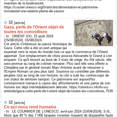
maintien de la biodiversité.
https://courier.unesco.org/fr/articles/alimentation-et-patrimoine-
immateriel-une-relation-pleine-de-saveur
[article]
Gaza, perle de l’Orient objet de
toutes les convoitises
- In : ORIENT XXI, 15 août 2024
(15/08/2024), 15/08/2024,
Cet article s'intéresse au passé historique de
Gaza. Cette ville a été un port antique qui
exportait vers le reste du monde tout ce que le commerce de l’Orient
apportait. Son emplacement de choix pousse Alexandre le Grand à s'en
emparer. Ce qu'il réussit au bout de 3 mois de siège. Au IIIè siècle, elle
sera promue au rang de colonie romaine. Plus tard elle sera offerte à
Cléopâtre par le général romain Marc-Antoine avant de retourner à
l'Empire Romain un peu plus tard. Soumise ou contrôlée par différents
peuples tout au long de son histoire, la cité a subi les contrecoups de
son statut de territoire tampon. Ce patrimoine est aujourd'hui
constamment menacé à cause des affrontements et une partie de son
histoire est déjà irrémédiablement détruite. https://orientxxi.info/lu-vu-
entendu/gaza-cette-perle-de-l-orient-objet-de-toutes-les-convoitises,7539
[article]
Ce qui nous rend humains
- In : LE COURRIER DE L'UNESCO, avril-juin 2024 (10/04/2024), S.N.,
Alors que 40 % des 7 000 langues vivantes risquent de disparaître faute