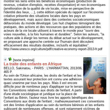
montrer les liens entre les bénéfices économiques (production de
revenus, création d'emplois, recettes d'exportation) et non économiques
(amélioration de la qualité de vie locale, mise en perspective de
l'identité des lieux, ...), cette édition spéciale du rapport sur l'économie
créative présente des situations locales dans les pays en
développement, mais aussi dans des contextes socioéconomiques
défavorisés du monde développé. Les huit chapitres témoignent des
pratiques, des actions et des ressources que des populations et des
acteurs de la vie locale utilisent à travers le monde pour "ouvrir des
voies nouvelles, à la fois humaines et durables". Selon les auteurs, "la
culture aide à élargir les termes du débat actuel sur le développement,
en proposant une approche centrée sur l'humain dont découlent
efficacement des résultats durables, inclusifs et équitables".
http://www.unesco.org/culture/pdf/creative-economy-report-2013-fr.pdf
[texte imprimé]
La traite des enfants en Afrique
BELLO, Sakinatou, - PARIS : L'HARMATTAN, 2013/06,
465 P.
Au sein de l'Union africaine, les droits de l'enfant et les
textes assurant leur protection ont connu une adhésion
quasi unanime par tous les pays. Mais il est encore
difficile pour de nombreux pays d'appliquer sur le terrain
les Conventions relatives aux droits de l'enfant. A partir
d'une étude sociologique et juridique sur la place de
l'enfant au Bénin, l'auteur nous livre les apports bénéfiques des
Conventions aux droits de l'enfant ; malheureusement ces conventions
ont des limites d'application au sein du territoire béninois et les enfants
subissent de nombreuses offenses, et sont notamment victimes de