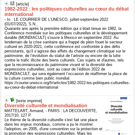
[article]
1982-2022 : les politiques culturelles au cœur du débat
international
- In : LE COURRIER DE L'UNESCO, juillet-septembre 2022
(01/07/2022), S.N.,
Quarante ans après la première édition qui s’était tenue en 1982, la
Conférence mondiale sur les politiques culturelles et le développement
durable (MONDIACULT) s'ouvre à Mexico en septembre 2022. Au
lendemain de la crise sanitaire qui a frappé de plein fouet le secteur
culturel en 2020-2021, cette conférence est confrontée à des défis
persistants, qu’il s’agisse des effets du changement climatique sur le
patrimoine, de l’évolution du statut de l’artiste ou encore de la lutte
contre le trafic illicite des biens culturels. Ces sujets et d'autres, tels
que la reconnaissance du patrimoine vivant et la diversité des
expressions culturelles, sont au cœur de l’édition 2022 de
MONDIACULT, qui sera également l’occasion de réaffirmer la place de
la culture comme bien public mondial.
https://courier.unesco.org/fr/articles/1982-2022-les-politiques-culturelles-
au-coeur-du-debat-international
[texte imprimé]
Diversité culturelle et mondialisation
MATTELART, Armand, - PARIS : LA DECOUVERTE,
2017/10, 127 P.
Le thème de la diversité culturelle s'est fait une place
dans les enjeux mondiaux, comme a pu le montrer
l'adoption, en 2005, d'une convention sur la protection et
la promotion des expressions culturelles. Mais les