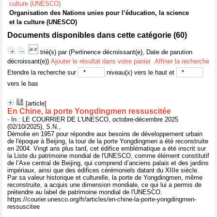
culture (UNESCO)
Organisation des Nations unies pour l’éducation, la science
et la culture (UNESCO)
Documents disponibles dans cette catégorie (
60
)
trié(s) par
(Pertinence décroissant(e), Date de parution
décroissant(e))
Ajouter le résultat dans votre panier
Affiner la recherche
Etendre la recherche sur
niveau(x) vers le haut et
vers le bas
[article]
En Chine, la porte Yongdingmen ressuscitée
- In : LE COURRIER DE L'UNESCO, octobre-décembre 2025
(02/10/2025), S.N.,
Démolie en 1957 pour répondre aux besoins de développement urbain
de l'époque à Beijing, la tour de la porte Yongdingmen a été reconstruite
en 2004. Vingt ans plus tard, cet édifice emblématique a été inscrit sur
la Liste du patrimoine mondial de l'UNESCO, comme élément constitutif
de l’Axe central de Beijing, qui comprend d’anciens palais et des jardins
impériaux, ainsi que des édifices cérémoniels datant du XIIIe siècle.
Par sa valeur historique et culturelle, la porte de Yongdingmen, même
reconstruite, a acquis une dimension mondiale, ce qui lui a permis de
prétendre au label de patrimoine mondial de l'UNESCO.
https://courier.unesco.org/fr/articles/en-chine-la-porte-yongdingmen-
ressuscitee