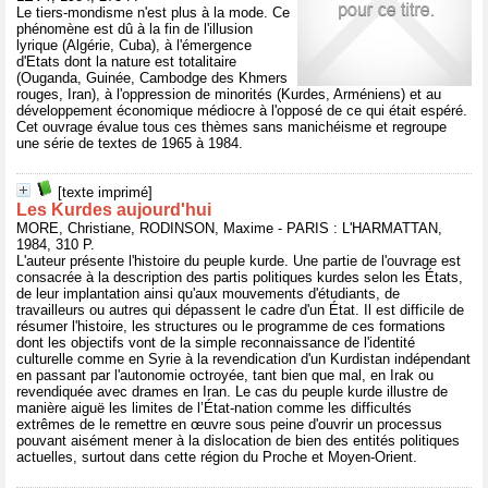
Le tiers-mondisme n'est plus à la mode. Ce
phénomène est dû à la fin de l'illusion
lyrique (Algérie, Cuba), à l'émergence
d'Etats dont la nature est totalitaire
(Ouganda, Guinée, Cambodge des Khmers
rouges, Iran), à l'oppression de minorités (Kurdes, Arméniens) et au
développement économique médiocre à l'opposé de ce qui était espéré.
Cet ouvrage évalue tous ces thèmes sans manichéisme et regroupe
une série de textes de 1965 à 1984.
[texte imprimé]
Les Kurdes aujourd'hui
MORE, Christiane, RODINSON, Maxime - PARIS : L'HARMATTAN,
1984, 310 P.
L'auteur présente l'histoire du peuple kurde. Une partie de l'ouvrage est
consacrée à la description des partis politiques kurdes selon les États,
de leur implantation ainsi qu'aux mouvements d'étudiants, de
travailleurs ou autres qui dépassent le cadre d'un État. Il est difficile de
résumer l'histoire, les structures ou le programme de ces formations
dont les objectifs vont de la simple reconnaissance de l'identité
culturelle comme en Syrie à la revendication d'un Kurdistan indépendant
en passant par l'autonomie octroyée, tant bien que mal, en Irak ou
revendiquée avec drames en Iran. Le cas du peuple kurde illustre de
manière aiguë les limites de l’État-nation comme les difficultés
extrêmes de le remettre en œuvre sous peine d'ouvrir un processus
pouvant aisément mener à la dislocation de bien des entités politiques
actuelles, surtout dans cette région du Proche et Moyen-Orient.