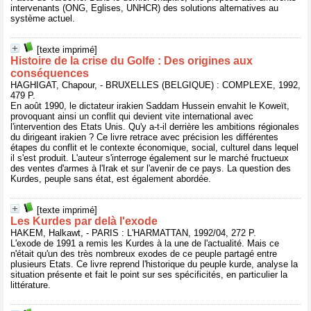
intervenants (ONG, Eglises, UNHCR) des solutions alternatives au
système actuel.
[texte imprimé]
Histoire de la crise du Golfe : Des origines aux
conséquences
HAGHIGAT, Chapour, - BRUXELLES (BELGIQUE) : COMPLEXE, 1992,
479 P.
En août 1990, le dictateur irakien Saddam Hussein envahit le Koweït,
provoquant ainsi un conflit qui devient vite international avec
l'intervention des Etats Unis. Qu'y a-t-il derrière les ambitions régionales
du dirigeant irakien ? Ce livre retrace avec précision les différentes
étapes du conflit et le contexte économique, social, culturel dans lequel
il s'est produit. L'auteur s'interroge également sur le marché fructueux
des ventes d'armes à l'Irak et sur l'avenir de ce pays. La question des
Kurdes, peuple sans état, est également abordée.
[texte imprimé]
Les Kurdes par delà l'exode
HAKEM, Halkawt, - PARIS : L'HARMATTAN, 1992/04, 272 P.
L'exode de 1991 a remis les Kurdes à la une de l'actualité. Mais ce
n'était qu'un des très nombreux exodes de ce peuple partagé entre
plusieurs Etats. Ce livre reprend l'historique du peuple kurde, analyse la
situation présente et fait le point sur ses spécificités, en particulier la
littérature.