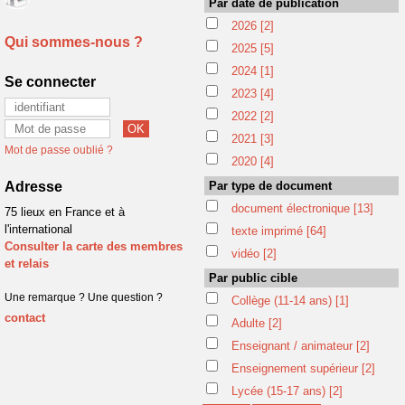
Par date de publication
2026
[2]
Qui sommes-nous ?
2025
[5]
2024
[1]
Se connecter
2023
[4]
2022
[2]
2021
[3]
Mot de passe oublié ?
2020
[4]
Adresse
Par type de document
document électronique
[13]
75 lieux en France et à
l'international
texte imprimé
[64]
Consulter la carte des membres
vidéo
[2]
et relais
Par public cible
Une remarque ? Une question ?
Collège (11-14 ans)
[1]
contact
Adulte
[2]
Enseignant / animateur
[2]
Enseignement supérieur
[2]
Lycée (15-17 ans)
[2]