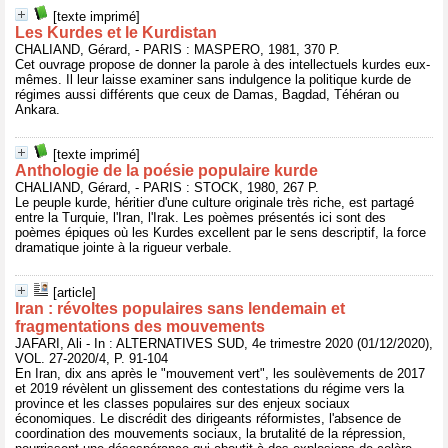
[texte imprimé]
Les Kurdes et le Kurdistan
CHALIAND, Gérard, - PARIS : MASPERO, 1981, 370 P.
Cet ouvrage propose de donner la parole à des intellectuels kurdes eux-
mêmes. Il leur laisse examiner sans indulgence la politique kurde de
régimes aussi différents que ceux de Damas, Bagdad, Téhéran ou
Ankara.
[texte imprimé]
Anthologie de la poésie populaire kurde
CHALIAND, Gérard, - PARIS : STOCK, 1980, 267 P.
Le peuple kurde, héritier d'une culture originale très riche, est partagé
entre la Turquie, l'Iran, l'Irak. Les poèmes présentés ici sont des
poèmes épiques où les Kurdes excellent par le sens descriptif, la force
dramatique jointe à la rigueur verbale.
[article]
Iran : révoltes populaires sans lendemain et
fragmentations des mouvements
JAFARI, Ali - In : ALTERNATIVES SUD, 4e trimestre 2020 (01/12/2020),
VOL. 27-2020/4, P. 91-104
En Iran, dix ans après le "mouvement vert", les soulèvements de 2017
et 2019 révèlent un glissement des contestations du régime vers la
province et les classes populaires sur des enjeux sociaux
économiques. Le discrédit des dirigeants réformistes, l'absence de
coordination des mouvements sociaux, la brutalité de la répression,