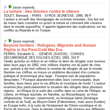
[texte imprimé]
La torture : des témoins contre le silence
SOLET, Bertrand, - PARIS : SYROS JEUNESSE, 1995, 89 P.
L'auteur a recueilli des témoignages de victimes torturées. Son but est
de mieux faire connaître ce qu'est la torture et comment elle s'exerce
dans le monde aujourd'hui. Il apporte également des explications sur les
conflits au Rwanda et en Turquie.
[texte imprimé]
Beyond borders : Refugees, Migrants and Human
Rights in the Post-Cold War Era
FERRIS, Elizabeth G., - GENEVE (SUISSE) : CONSEIL
OECUMENIQUE DES EGLISES (COE), 1993, 310 P.
Tandis qu'entre un million et un million et demi de réfugiés sont revenus
dans leurs pays en 1992, trois millions d'autres ont dû partir de chez
eux, portant à dix-huit millions le nombre de réfugiés de par le monde.
Derrière ces chiffres se trouve un problème découlant d'un contexte
politique et économique plus large : Pourquoi tant de populations
déracinées ? Pourquoi abandonnent-elles leurs communautés, leurs
familles, leurs biens pour la vie difficile et incertaine de l'exilé ? L'auteur
examine plus particulièrement la situation des réfugiés dans plusieurs
régions : en Afrique (à la suite des conflits dans la corne de l'Afrique, au
Liberia, en Afrique australe, en Namibie, au Mozambique), en Asie
(Afghanistan, Vietnam, notamment), en Amérique latine (Amérique
centrale et du Sud), au Moyen-Orient (Palestiniens, mais aussi Kurdes),
en Europe enfin, à la suite de l'éclatement de l'Union soviétique et du
Pacte de Varsovie. Dans le dernier chapitre, elle propose aux différents