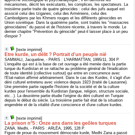
mécanismes, décrit les exécutants, les complices, les spectateurs. La
troisième partie traite de quatre génocides : celui des juifs auquel est
associé celui des tziganes, celui des Arméniens, celui des
Cambodgiens par les Khmers rouges et les différents génocides en
Union soviétique. Dans la quatrième partie, sont traités les "massacres
génocidaires" du passé et de l'histoire récente, à travers le monde. Le
dernier chapitre "Prévention du génocide" peut-il laisser place à un peu
d'espoir ?
[texte imprimé]
Etre kurde, un délit ? Portrait d'un peuple nié
SAMMALI, Jacqueline, - PARIS : L'HARMATTAN, 1995/11, 304 P.
L'enquête qui est à la base de cet ouvrage a été menée dans la partie
turque du Kurdistan et se rattache au problème général de l'éradication
de toute identité (collective surtout) qui entre en concurrence avec
l'Etat-nation affirmé arbitrairement. Dans le cas des Kurdes, il s'agit d'un
déni culturel entretenu avec violence depuis 1923 (traité de Lausanne).
Une première partie rappelle l'histoire de la société et de la culture
kurdes pour l'ensemble du Kurdistan (langue, religion, structure sociale,
etc...). La deuxième partie étudie l'origine du déni culturel en Turquie
depuis le début du siècle. La troisième partie fait état de la situation
engendrée et de la vitalité d'une conscience et d'une culture kurdes.
[texte imprimé]
La prison n°5 : Onze ans dans les geôles turques
ZANA, Medhi, - PARIS : ARLÉA, 1995, 128 P.
Figure de proue du mouvement démocrate kurde, Medhi Zana a passé