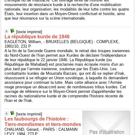
chimique ou de massacre. Cet ouvrage tente de montrer les
mouvements de résistance kurde à la recherche d’une mobilisation
nationale, leur organisation, les modalités de leur lutte contre les quatre
États, leur insertion dans un Moyen-Orient conflictuel et hostile, ainsi
que leur résonance sur la scène internationale.
[texte imprimé]
La république kurde de 1946
EAGLETON, William, - BRUXELLES (BELGIQUE) : COMPLEXE,
1991/10, 231 P.
A la fin de la Seconde Guerre mondiale, le retrait des troupes iraniennes
du Nord-Ouest de l'Iran permet aux Kurdes de déclarer l'indépendance
de leur république le 22 janvier 1946. La République kurde (ou
République de Mahabad) est proclamée mais écrasée moins d'un an
plus tard par l’armée iranienne, soutenue par les États-Unis. Les
combattants kurdes de Moustafa Barzani, qui ont dû se replier d’Irak,
réussissent à se réfugier en Union soviétique, à laquelle ils demandent
assistance pour continuer la lutte. Mais cette alliance avec l’Armée
rouge provoque un désaccord avec de nombreuses tribus kurdes. Cet
ouvrage de référence sur le Moyen-Orient permet d'appréhender les
racines du nationalisme kurde et de comprendre l'histoire récente de
l'Iran et de l'Irak.
[texte imprimé]
Les faubourgs de l'histoire :
Tiers-mondismes et tiers-mondes
CHALIAND, Gérard, - PARIS : CALMANN
LEVY, 1984, 273 P.