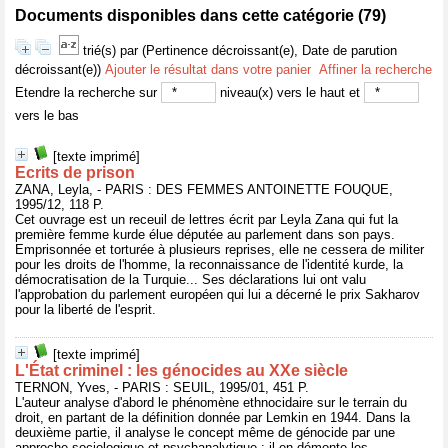
Documents disponibles dans cette catégorie (
79
)
trié(s) par
(Pertinence décroissant(e), Date de parution
décroissant(e))
Ajouter le résultat dans votre panier
Affiner la recherche
Etendre la recherche sur
niveau(x) vers le haut et
vers le bas
[texte imprimé]
Ecrits de prison
ZANA, Leyla, - PARIS : DES FEMMES ANTOINETTE FOUQUE,
1995/12, 118 P.
Cet ouvrage est un receuil de lettres écrit par Leyla Zana qui fut la
première femme kurde élue députée au parlement dans son pays.
Emprisonnée et torturée à plusieurs reprises, elle ne cessera de militer
pour les droits de l'homme, la reconnaissance de l'identité kurde, la
démocratisation de la Turquie... Ses déclarations lui ont valu
l'approbation du parlement européen qui lui a décerné le prix Sakharov
pour la liberté de l'esprit.
[texte imprimé]
L'État criminel : les génocides au XXe siècle
TERNON, Yves, - PARIS : SEUIL, 1995/01, 451 P.
L'auteur analyse d'abord le phénomène ethnocidaire sur le terrain du
droit, en partant de la définition donnée par Lemkin en 1944. Dans la
deuxième partie, il analyse le concept même de génocide par une
approche sociologique et psychanalytique ; il en démonte les