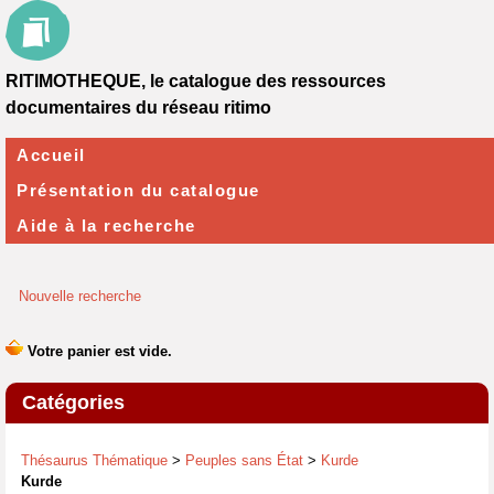
RITIMOTHEQUE, le catalogue des ressources
documentaires du réseau ritimo
Accueil
Présentation du catalogue
Aide à la recherche
Nouvelle recherche
Catégories
Thésaurus Thématique
>
Peuples sans État
>
Kurde
Kurde