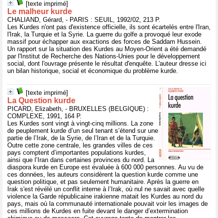
[texte imprimé]
Le malheur kurde
CHALIAND, Gérard, - PARIS : SEUIL, 1992/02, 213 P.
Les Kurdes n'ont pas d'existence officielle, ils sont écartelés entre l'Iran,
l'Irak, la Turquie et la Syrie. La guerre du golfe a provoqué leur exode
massif pour échapper aux exactions des forces de Saddam Hussein.
Un rapport sur la situation des Kurdes au Moyen-Orient a été demandé
par l'Institut de Recherche des Nations-Unies pour le développement
social, dont l'ouvrage présente le résultat d'enquête. L'auteur dresse ici
un bilan historique, social et économique du problème kurde.
[texte imprimé]
La Question kurde
PICARD, Elizabeth, - BRUXELLES (BELGIQUE) :
COMPLEXE, 1991, 164 P.
Les Kurdes sont vingt à vingt-cinq millions. La zone
de peuplement kurde d’un seul tenant s’étend sur une
partie de l’Irak, de la Syrie, de l’Iran et de la Turquie.
Outre cette zone centrale, les grandes villes de ces
pays comptent d’importantes populations kurdes,
ainsi que l’Iran dans certaines provinces du nord. La
diaspora kurde en Europe est évaluée à 600 000 personnes. Au vu de
ces données, les auteurs considèrent la question kurde comme une
question politique, et pas seulement humanitaire. Après la guerre en
Irak s'est révélé un conflit interne à l’Irak, où nul ne savait avec quelle
violence la Garde républicaine irakienne matait les Kurdes au nord du
pays, mais où la communauté internationale pouvait voir les images de
ces millions de Kurdes en fuite devant le danger d’extermination