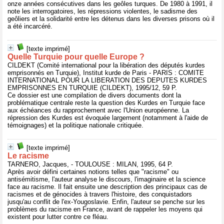
onze années consécutives dans les geôles turques. De 1980 à 1991, il
note les interrogatoires, les répressions violentes, le sadisme des
geôliers et la solidarité entre les détenus dans les diverses prisons où il
a été incarcéré.
[texte imprimé]
Quelle Turquie pour quelle Europe ?
CILDEKT (Comité international pour la libération des députés kurdes
emprisonnés en Turquie), Institut kurde de Paris - PARIS : COMITE
INTERNATIONAL POUR LA LIBERATION DES DEPUTES KURDES
EMPRISONNES EN TURQUIE (CILDEKT), 1995/12, 59 P.
Ce dossier est une compilation de divers documents dont la
problématique centrale reste la question des Kurdes en Turquie face
aux échéances du rapprochement avec l'Union européenne. La
répression des Kurdes est évoquée largement (notamment à l'aide de
témoignages) et la politique nationale critiquée.
[texte imprimé]
Le racisme
TARNERO, Jacques, - TOULOUSE : MILAN, 1995, 64 P.
Après avoir défini certaines notions telles que "racisme" ou
antisémitisme, l'auteur analyse le discours, l'imaginaire et la science
face au racisme. Il fait ensuite une description des principaux cas de
racismes et de génocides à travers l'histoire, des conquistadors
jusqu'au conflit de l'ex-Yougoslavie. Enfin, l'auteur se penche sur les
problèmes du racisme en France, avant de rappeler les moyens qui
existent pour lutter contre ce fléau.