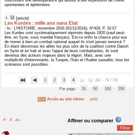
nourrissent une désespérance qui aboutit à des explosions de colère
spontanées et éphémères.
[article]
Les Kurdes : mille ans sans Etat
- In : L'HISTOIRE, novembre 2016 (01/11/2016), N°429, P. 32-57
Les Kurdes sont systématiquement réprimés depuis 1920 (sauf peut-
être, en Syrie, sous mandat français). Est-ce enfin la chance pour eux
de mener à bien un combat national auquel ils n'ont jamais renoncé ?
En étant désormais les alliés les plus sûrs de la coalition contre Daesh
en Syrie et en Irak et avec l'appui de leurs combattantes, ils sont
devenus des acteurs majeurs dans la région. Mais, avec une
multiplicité d'intervenants, la Turquie, l'Iran et l'Arabie saoudite, tous les
scénarios sont possibles.
1
2
3
4
(61 - 79 / 79)
Par page :
25
50
100
200
Accès au site ritimo
pmb
A-
A
A+
Affiner ou comparer