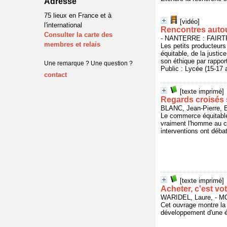
Adresse
75 lieux en France et à
[vidéo]
l'international
Rencontres auto
Consulter la carte des
- NANTERRE : FAIRT
membres et relais
Les petits producteurs
équitable, de la justi
son éthique par rapport
Une remarque ? Une question ?
Public : Lycée (15-17
contact
[texte imprimé]
Regards croisés 
BLANC, Jean-Pierre, 
Le commerce équitable
vraiment l'homme au cœ
interventions ont déba
[texte imprimé]
Acheter, c'est vot
WARIDEL, Laure, - 
Cet ouvrage montre la
développement d'une 