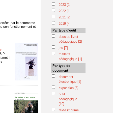
2023
[1]
2022
[1]
2021
[2]
pportées par le commerce
2019
[4]
que son fonctionnement et
Par type d'outil
dossier, livret
pédagogique
[2]
jeu
[7]
e
8 P.
mallette
emet-il
pédagogique
[1]
rs
Par type de
document
document
électronique
[8]
exposition
[5]
outil
pédagogique
[10]
texte imprimé