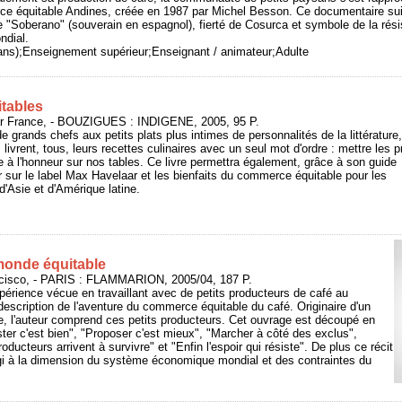
rce équitable Andines, créée en 1987 par Michel Besson. Ce documentaire sui
ble "Soberano" (souverain en espagnol), fierté de Cosurca et symbole de la rés
ndial.
 ans);Enseignement supérieur;Enseignant / animateur;Adulte
itables
ar France, - BOUZIGUES : INDIGENE, 2005, 95 P.
e grands chefs aux petits plats plus intimes de personnalités de la littérature
 livrent, tous, leurs recettes culinaires avec un seul mot d'ordre : mettre les p
à l'honneur sur nos tables. Ce livre permettra également, grâce à son guide
ir sur le label Max Havelaar et les bienfaits du commerce équitable pour les
d'Asie et d'Amérique latine.
monde équitable
isco, - PARIS : FLAMMARION, 2005/04, 187 P.
xpérience vécue en travaillant avec de petits producteurs de café au
description de l'aventure du commerce équitable du café. Originaire d'un
de, l'auteur comprend ces petits producteurs. Cet ouvrage est découpé en
ster c'est bien", "Proposer c'est mieux", "Marcher à côté des exclus",
ducteurs arrivent à survivre" et "Enfin l'espoir qui résiste". De plus ce récit
rgi à la dimension du système économique mondial et des contraintes du