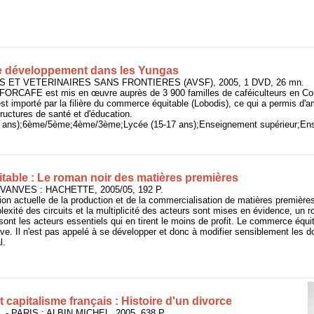
de développement dans les Yungas
 ET VETERINAIRES SANS FRONTIERES (AVSF), 2005, 1 DVD, 26 mn.
t FORCAFE est mis en œuvre auprès de 3 900 familles de caféiculteurs en Co
st importé par la filière du commerce équitable (Lobodis), ce qui a permis d'am
structures de santé et d'éducation.
14 ans);6ème/5ème;4ème/3ème;Lycée (15-17 ans);Enseignement supérieur;Ens
able : Le roman noir des matières premières
- VANVES : HACHETTE, 2005/05, 192 P.
ation actuelle de la production et de la commercialisation de matières première
lexité des circuits et la multiplicité des acteurs sont mises en évidence, un 
sont les acteurs essentiels qui en tirent le moins de profit. Le commerce équit
tive. Il n'est pas appelé à se développer et donc à modifier sensiblement les 
l.
t capitalisme français : Histoire d'un divorce
 - PARIS : ALBIN MICHEL, 2005, 638 P.