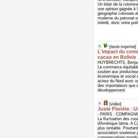
Un bilan de la colonisa
une opinion gagnée à l
géographie coloniale d
moderne du patronat et
intérêt, donc notre poli
[texte imprimé]
L'impact du comm
cacao en Bolivie
HUYBRECHTS, Benjam
Le commerce équitable 
soutien aux producteu
économique et social e
acteur du Nord avec un
des importateurs que de
développement.
[vidéo]
Juste Planète : U
- PARIS : COMPAGNI
La fluctuation des cou
d'Amérique latine. A C
plus rentable. Pourta
association soutenue p
commercialiser mondia