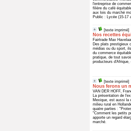
l'entreprise de comme
filière du café équita
aux lois du marché mo
Public : Lycée (15-17
[texte imprimé]
Nos recettes équ
Fairtrade Max Havela
Des plats prestigieux d
médias ou du sport, ils
du commerce équitable 
pratique, de tout savo
producteurs d'Afrique, 
[texte imprimé]
Nous ferons un 
VAN DER HOFF, Franc
La présentation de l'e
Mexique, est aussi la 
milieu rural en Hollan
quatre parties : "Prote
"Comment les petits pro
apporte un regard éla
marché.