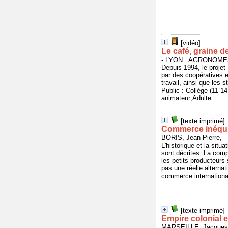
[vidéo]
Le café, graine 
- LYON : AGRONOMES
Depuis 1994, le proje
par des coopératives e
travail, ainsi que les 
Public : Collège (11-
animateur;Adulte
[texte imprimé]
Commerce inéquit
BORIS, Jean-Pierre, 
L'historique et la situ
sont décrites. La comp
les petits producteurs 
pas une réelle alterna
commerce internationa
[texte imprimé]
Empire colonial e
MARSEILLE, Jacques,