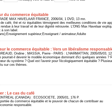
ur du commerce équitable
RADE MAX HAVELAAR FRANCE, 2006/04, 1 DVD, 13 mn.
 de café, thé et riz équitables témoignent des meilleures conditions de vie a
ce rendue à leur travail et de leur dignité retrouvée. L'ONG Max Havelaar expli
 à son label.
 ans);Enseignement supérieur;Enseignant / animateur;Adulte
sur le commerce équitable : Vers un libéralisme responsabl
BREAUD, Ondine ; MASSIA, Pierre - PARIS : L'HARMATTAN, 2005/05/03, 12
 pourrait-il devenir le modèle économique dominant d'ici quelques années ? R
ur du système ? Quel est l'avenir pour l'écologiquement équitable ? Plusieu
ttu sur ces thèmes.
er : Le cas du café
MONTREAL (CANADA) : ECOSOCIETE, 2005/01, 176 P.
 portée du commerce équitable et le pouvoir de chacun de contribuer au
économie responsable.