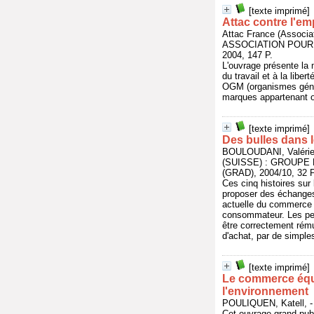
[texte imprimé]
Attac contre l'em
Attac France (Associat
ASSOCIATION POUR 
2004, 147 P.
L'ouvrage présente la m
du travail et à la libe
OGM (organismes généti
marques appartenant ou 
[texte imprimé]
Des bulles dans 
BOULOUDANI, Valérie,
(SUISSE) : GROUP
(GRAD), 2004/10, 32 P
Ces cinq histoires sur 
proposer des échanges 
actuelle du commerce 
consommateur. Les peti
être correctement ré
d'achat, par de simpl
[texte imprimé]
Le commerce équi
l'environnement
POULIQUEN, Katell, 
Cet ouvrage grand publi