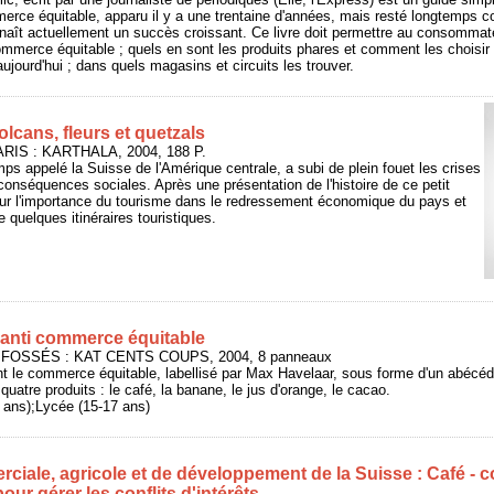
merce équitable, apparu il y a une trentaine d'années, mais resté longtemps co
naît actuellement un succès croissant. Ce livre doit permettre au consomma
commerce équitable ; quels en sont les produits phares et comment les choisir 
ourd'hui ; dans quels magasins et circuits les trouver.
olcans, fleurs et quetzals
PARIS : KARTHALA, 2004, 188 P.
ps appelé la Suisse de l'Amérique centrale, a subi de plein fouet les crises
onséquences sociales. Après une présentation de l'histoire de ce petit
 sur l'importance du tourisme dans le redressement économique du pays et
e quelques itinéraires touristiques.
anti commerce équitable
 FOSSÉS : KAT CENTS COUPS, 2004, 8 panneaux
nt le commerce équitable, labellisé par Max Havelaar, sous forme d'un abécéd
 quatre produits : le café, la banane, le jus d'orange, le cacao.
4 ans);Lycée (15-17 ans)
ciale, agricole et de développement de la Suisse : Café - co
our gérer les conflits d'intérêts