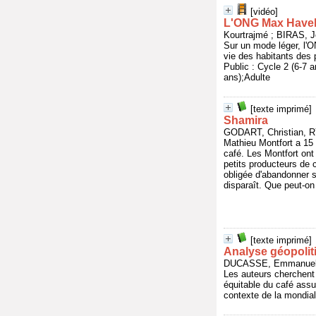
[vidéo]
L'ONG Max Havela
Kourtrajmé ; BIRAS,
Sur un mode léger, l'O
vie des habitants des
Public : Cycle 2 (6-7
ans);Adulte
[texte imprimé]
Shamira
GODART, Christian, 
Mathieu Montfort a 15 
café. Les Montfort ont
petits producteurs de 
obligée d'abandonner s
disparaît. Que peut-on
[texte imprimé]
Analyse géopolit
DUCASSE, Emmanuelle
Les auteurs cherchent 
équitable du café assu
contexte de la mondia