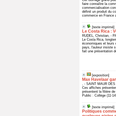
faire connaître la com
commercialisation con
définit un produit du 
commerce en France auj
[texte imprimé]
Le Costa Rica : V
RUDEL, Christian, - 
Le Costa Rica, longtem
économiques et leurs c
pays, l'auteur insiste
fait une présentation d
[exposition]
Max Havelaar gar
, - SAINT MAUR DES
Ces affiches présente
présentent la filière de
Public : Collège (11-1
[texte imprimé]
Politiques commer
quelques pistes p