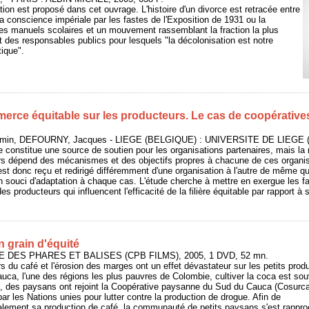
tion est proposé dans cet ouvrage. L'histoire d'un divorce est retracée entre
a conscience impériale par les fastes de l'Exposition de 1931 ou la
es manuels scolaires et un mouvement rassemblant la fraction la plus
 des responsables publics pour lesquels "la décolonisation est notre
tique".
erce équitable sur les producteurs. Le cas de coopératives
in, DEFOURNY, Jacques - LIEGE (BELGIQUE) : UNIVERSITE DE LIEGE (U
constitue une source de soutien pour les organisations partenaires, mais la r
rs dépend des mécanismes et des objectifs propres à chacune de ces organis
st donc reçu et redirigé différemment d'une organisation à l'autre de même qu
 souci d'adaptation à chaque cas. L'étude cherche à mettre en exergue les fa
s producteurs qui influencent l'efficacité de la filière équitable par rapport à 
n grain d'équité
E DES PHARES ET BALISES (CPB FILMS), 2005, 1 DVD, 52 mn.
rs du café et l'érosion des marges ont un effet dévastateur sur les petits prod
auca, l'une des régions les plus pauvres de Colombie, cultiver la coca est so
nt, des paysans ont rejoint la Coopérative paysanne du Sud du Cauca (Cosurca
ar les Nations unies pour lutter contre la production de drogue. Afin de
lement sa production de café, la communauté de petits paysans s'est rappr