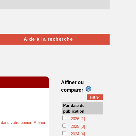
Aide à la recherche
Affiner ou
comparer
Par date de
publication
2026
[1]
t dans votre panier
Affiner
2025
[3]
2024
[4]