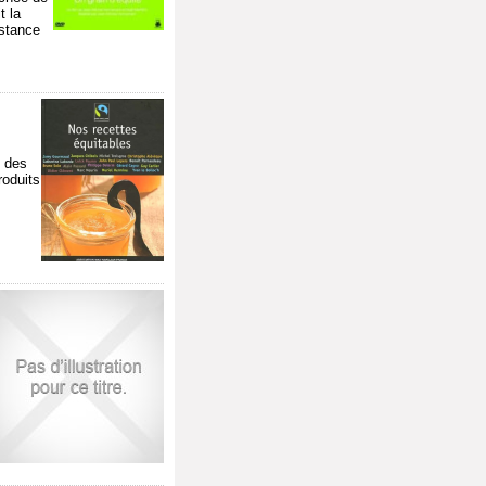
t la
istance
, des
roduits