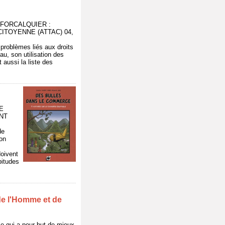
), - FORCALQUIER :
ITOYENNE (ATTAC) 04,
 problèmes liés aux droits
eau, son utilisation des
 aussi la liste des
VE
NT
de
ion
doivent
itudes
de l'Homme et de
ple qui a pour but de mieux