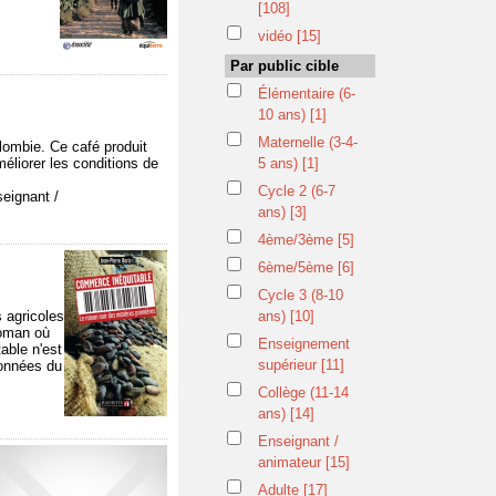
[108]
vidéo
[15]
Par public cible
Élémentaire (6-
10 ans)
[1]
Maternelle (3-4-
lombie. Ce café produit
éliorer les conditions de
5 ans)
[1]
Cycle 2 (6-7
eignant /
ans)
[3]
4ème/3ème
[5]
6ème/5ème
[6]
Cycle 3 (8-10
s agricoles
ans)
[10]
roman où
Enseignement
able n'est
supérieur
[11]
données du
Collège (11-14
ans)
[14]
Enseignant /
animateur
[15]
Adulte
[17]