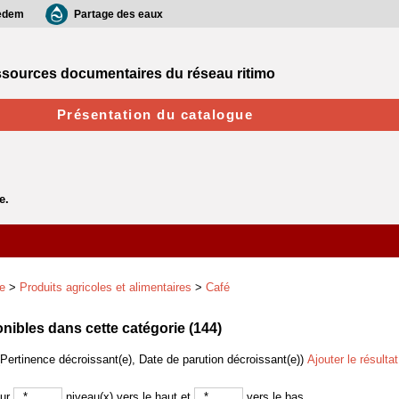
edem
Partage des eaux
sources documentaires du réseau ritimo
Présentation du catalogue
e
>
Produits agricoles et alimentaires
>
Café
ibles dans cette catégorie (
144
)
(Pertinence décroissant(e), Date de parution décroissant(e))
Ajouter le résulta
sur
niveau(x) vers le haut et
vers le bas