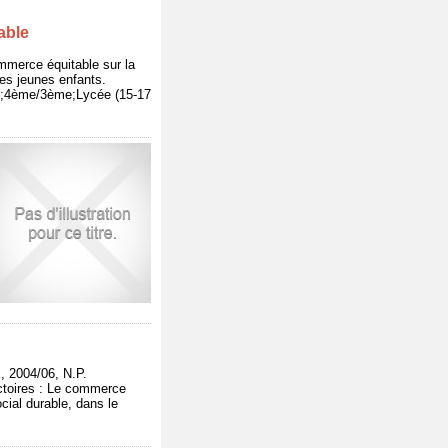
able
ommerce équitable sur la
es jeunes enfants.
ème;4ème/3ème;Lycée (15-17
2004/06, N.P.
ictoires : Le commerce
ial durable, dans le