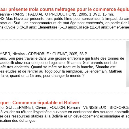
ar présente trois courts métrages pour le commerce équit
 Jeanne - PARIS : PALO ALTO PRODUCTIONS, 2005, 1 DVD, 15 mn.
NG Max Havelaar présente trois petits films pour sensibiliser à l'impact du c
 pays du Sud. Les consommateurs de tout âge sont concernés, en particulier l
 ans);Cycle 3 (8-10 ans);Élémentaire (6-10 ans);Collège (11-14 ans);6ème/5
RYSER, Nicolas - GRENOBLE : GLENAT, 2005, 56 P.
ans. Son père travaille dans une grosse entreprise qui traite des tonnes de
 accueilli chez eux une jeune Togolaise, Shamira. Ses parents sont de
café très endettés. Quand sa mère se fracture la hanche, Shamira est
es études et de rentrer au Togo pour la remplacer. Le lendemain, Mathieu
 faire, quand on a 15 ans, pour changer le monde ?
ique : Commerce équitable et Bolivie
, GUILLERMINET, Olivier ; FOULON, Romain - VENISSIEUX : BIOFORCE, 
à valider ou réfuter l'hypothèse suivante en confrontant des sources contrad
re des ressources stables à la Bolivie et un développement économique et soc
lisation des échanges.