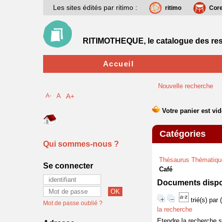
Les sites édités par ritimo :
ritimo
Cor
RITIMOTHEQUE, le catalogue des res
Accueil
Nouvelle recherche
A-
A
A+
Catégories
Qui sommes-nous ?
Thésaurus Thématiqu
Se connecter
Café
Documents dispon
trié(s) par
Mot de passe oublié ?
la recherche
Etendre la recherche 