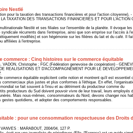
pire Nestlé
ion pour la taxation des transactions financières et pour l'action citoyenne
LA TAXATION DES TRANSACTIONS FINANCIERES ET POUR L'ACTION C
ultinationale Nestlé et ses filiales sur l'ensemble de la planète. Il évoque les
rté syndicale récurrents dans l'entreprise, ainsi que son emprise sur l'accès à l'
quement modifiés) et son hégémonie sur les filières du lait et du café. Il fait
affiliées à l'entreprise.
le commerce : Cinq histoires sur le commerce équitable
 VADON, Christophe ; FGC (Fédération genevoise de coopération) - GENE
E DE REALISATIONS ET D'ACCOMPAGNEMENT POUR LE DEVELOPPEME
.
le commerce équitable explicitent cette notion et montrent qu'il est essentiel 
commerciaux plus justes et plus conformes à l'éthique. En effet, l'organisat
mondial se fait souvent à l'insu et au détriment du producteur comme du
ts producteurs du Sud doivent pouvoir vivre de leur travail, leurs employés 
munérés. Mais nous-mêmes, consommateurs du Nord, devons changer nos hab
es gestes quotidiens, et adopter des comportements responsables.
table : pour une consommation respectueuse des Droits 
- VANVES : MARABOUT, 2004/04, 127 P.
c, écrit par une journaliste de périodiques (Elle, l'Express) est un guide sim