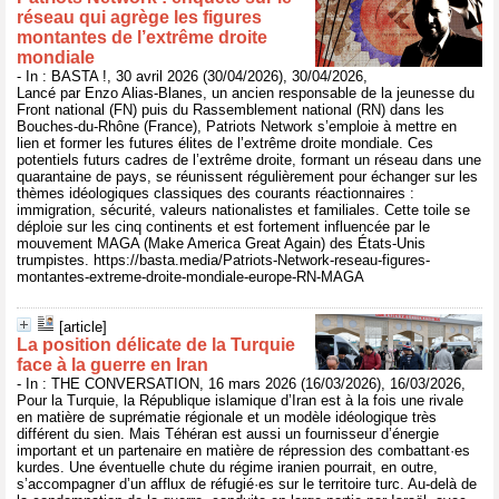
réseau qui agrège les figures
montantes de l’extrême droite
mondiale
- In : BASTA !, 30 avril 2026 (30/04/2026), 30/04/2026,
Lancé par Enzo Alias-Blanes, un ancien responsable de la jeunesse du
Front national (FN) puis du Rassemblement national (RN) dans les
Bouches-du-Rhône (France), Patriots Network s’emploie à mettre en
lien et former les futures élites de l’extrême droite mondiale. Ces
potentiels futurs cadres de l’extrême droite, formant un réseau dans une
quarantaine de pays, se réunissent régulièrement pour échanger sur les
thèmes idéologiques classiques des courants réactionnaires :
immigration, sécurité, valeurs nationalistes et familiales. Cette toile se
déploie sur les cinq continents et est fortement influencée par le
mouvement MAGA (Make America Great Again) des États-Unis
trumpistes. https://basta.media/Patriots-Network-reseau-figures-
montantes-extreme-droite-mondiale-europe-RN-MAGA
[article]
La position délicate de la Turquie
face à la guerre en Iran
- In : THE CONVERSATION, 16 mars 2026 (16/03/2026), 16/03/2026,
Pour la Turquie, la République islamique d’Iran est à la fois une rivale
en matière de suprématie régionale et un modèle idéologique très
différent du sien. Mais Téhéran est aussi un fournisseur d’énergie
important et un partenaire en matière de répression des combattant·es
kurdes. Une éventuelle chute du régime iranien pourrait, en outre,
s’accompagner d’un afflux de réfugié·es sur le territoire turc. Au-delà de