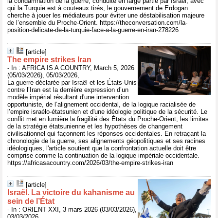
la condamnation de la guerre, conduite en large partie par Israël, avec
qui la Turquie est à couteaux tirés, le gouvernement de Erdogan
cherche à jouer les médiateurs pour éviter une déstabilisation majeure
de l’ensemble du Proche-Orient. https://theconversation.com/la-
position-delicate-de-la-turquie-face-a-la-guerre-en-iran-278226
[article]
The empire strikes Iran
- In : AFRICA IS A COUNTRY, March 5, 2026
(05/03/2026), 05/03/2026,
La guerre déclarée par Israël et les États-Unis
contre l’Iran est la dernière expression d’un
modèle impérial résultant d'une intervention
opportuniste, de l’alignement occidental, de la logique racialisée de
l’empire israélo-étatsunien et d'une idéologie politique de la sécurité. Le
conflit met en lumière la fragilité des États du Proche-Orient, les limites
de la stratégie étatsunienne et les hypothèses de changement
civilisationnel qui façonnent les réponses occidentales. En retraçant la
chronologie de la guerre, ses alignements géopolitiques et ses racines
idéologiques, l'article soutient que la confrontation actuelle doit être
comprise comme la continuation de la logique impériale occidentale.
https://africasacountry.com/2026/03/the-empire-strikes-iran
[article]
Israël. La victoire du kahanisme au
sein de l’État
- In : ORIENT XXI, 3 mars 2026 (03/03/2026),
03/03/2026,