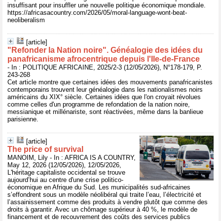
insuffisant pour insuffler une nouvelle politique économique mondiale.
https://africasacountry.com/2026/05/moral-language-wont-beat-
neoliberalism
[article]
"Refonder la Nation noire". Généalogie des idées du
panafricanisme afrocentrique depuis l'Ile-de-France
- In : POLITIQUE AFRICAINE, 2025/2-3 (12/05/2026), N°178-179, P.
243-268
Cet article montre que certaines idées des mouvements panafricanistes
contemporains trouvent leur généalogie dans les nationalismes noirs
américains du XIX° siècle. Certaines idées que l'on croyait révolues
comme celles d'un programme de refondation de la nation noire,
messianique et millénariste, sont réactivées, même dans la banlieue
parisienne.
[article]
The price of survival
MANOIM, Lily - In : AFRICA IS A COUNTRY,
May 12, 2026 (12/05/2026), 12/05/2026,
L'héritage capitaliste occidental se trouve
aujourd’hui au centre d'une crise politico-
économique en Afrique du Sud. Les municipalités sud-africaines
s’effondrent sous un modèle néolibéral qui traite l’eau, l’électricité et
l’assainissement comme des produits à vendre plutôt que comme des
droits à garantir. Avec un chômage supérieur à 40 %, le modèle de
financement et de recouvrement des coûts des services publics