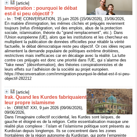
[article]
Immigration : pourquoi le débat
est‑il si peu objectif ?
- In : THE CONVERSATION, 15 juin 2026 (15/06/2026), 15/06/2026,
En matière d'immigration, les mêmes clichés et préjugés reviennent
toujours (refus d'intégration, vol des emplois, abus de la protection
sociale, islamisation, théorie du "grand remplacement", etc.). Dans
l'Union européenne (UE), alors que les institutions et les chercheur·es
multiplient la publication de données officielles pour rétablir la vérité
factuelle, le débat démocratique reste peu objectif. Or ces idées reçues
alimentent la demande populaire de politiques extrême droitières,
restrictives mais inefficaces car en décalage avec la réalité. La lutte
contre ces préjugés est donc une priorité dans l'UE, qui s’alarme des
"fake news" (désinformation), des théories conspirationnistes et de
leurs effets sur l’adhésion de la société au projet européen.
https://theconversation.com/immigration-pourquoi-le-debat-est-il-si-peu-
objectif-282212
[article]
Irak. Quand les Kurdes fabriquaient
leur propre islamisme
- In : ORIENT XXI, 9 juin 2026 (09/06/2026),
09/06/2026,
Dans l’imaginaire collectif occidental, les Kurdes sont laïques, de
gauche et éloigné·es de la religion. Cette essentialisation masque une
réalité plus complexe : l’islam et l’islamisme politique sont présents au
Kurdistan depuis longtemps. Ils se concentrent dans les zones
frontalières de la région autonome du Kurdistan, qui porte l’empreinte