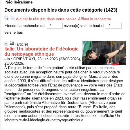
Néolibéralisme
Documents disponibles dans cette catégorie (
1423
)
Ajouter le résultat dans votre panier
Affiner la recherche
Etendre la recherche sur
niveau(x) vers le haut et
vers le bas
[article]
Italie. Un laboratoire de l’idéologie
du nettoyage ethnique
- In : ORIENT XXI, 23 juin 2026 (23/06/2026),
23/06/2026,
À l'origine, le terme de "remigration" a été utilisé par les sciences
sociales avec une acception neutre pour désigner le retour volontaire
d’une personne migrante dans son pays d’origine. Mais, à partir des
années 1990, il s'est diffusé dans les milieux identitaires pour désigner
la déportation forcée vers l’État de provenance — voire vers des États
tiers — de personnes étrangères en situation irrégulière. La
"remigration" ou "ré-établissement inversé" est devenu le mot d’ordre de
l’extrême droite allemande en 2023, lors d'un rassemblement organisé
par le parti extrémiste Alternative für Deutschland (Alternative pour
l'Allemagne), puis s'est propagé dans toute l'Europe. En Italie, des
groupes néofascistes et des représentant·es du gouvernement tentent
d’en faire une action politique concrète. https://orientxxi.info/Italie-Un-
laboratoire-de-l-ideologie-du-nettoyage-ethnique