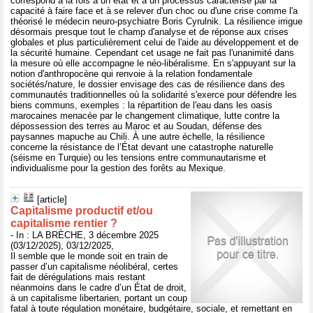
correspond à la fois à un état et à un processus caractérisé par la
capacité à faire face et à se relever d'un choc ou d'une crise comme l'a
théorisé le médecin neuro-psychiatre Boris Cyrulnik. La résilience irrigue
désormais presque tout le champ d'analyse et de réponse aux crises
globales et plus particulièrement celui de l'aide au développement et de
la sécurité humaine. Cependant cet usage ne fait pas l'unanimité dans
la mesure où elle accompagne le néo-libéralisme. En s'appuyant sur la
notion d'anthropocène qui renvoie à la relation fondamentale
sociétés/nature, le dossier envisage des cas de résilience dans des
communautés traditionnelles où la solidarité s'exerce pour défendre les
biens communs, exemples : la répartition de l'eau dans les oasis
marocaines menacée par le changement climatique, lutte contre la
dépossession des terres au Maroc et au Soudan, défense des
paysannes mapuche au Chili. À une autre échelle, la résilience
concerne la résistance de l’État devant une catastrophe naturelle
(séisme en Turquie) ou les tensions entre communautarisme et
individualisme pour la gestion des forêts au Mexique.
[article]
Capitalisme productif et/ou
capitalisme rentier ?
- In : LA BRÈCHE, 3 décembre 2025
(03/12/2025), 03/12/2025,
Il semble que le monde soit en train de
passer d’un capitalisme néolibéral, certes
fait de dérégulations mais restant
néanmoins dans le cadre d’un État de droit,
à un capitalisme libertarien, portant un coup
fatal à toute régulation monétaire, budgétaire, sociale, et remettant en