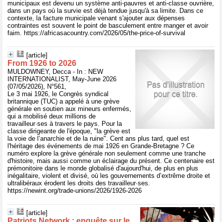
municipaux est devenu un système anti-pauvres et anti-classe ouvrière,
dans un pays où la survie est déjà tendue jusqu'à sa limite. Dans ce
contexte, la facture municipale venant s'ajouter aux dépenses
contraintes est souvent le point de basculement entre manger et avoir
faim. https://africasacountry.com/2026/05/the-price-of-survival
[article]
From 1926 to 2026
MULDOWNEY, Decca - In : NEW
INTERNATIONALIST, May-June 2026
(07/05/2026), N°561,
Le 3 mai 1926, le Congrès syndical
britannique (TUC) a appelé à une grève
générale en soutien aux mineurs enfermés,
qui a mobilisé deux millions de
travailleur·ses à travers le pays. Pour la
classe dirigeante de l'époque, "la grève est
la voie de l’anarchie et de la ruine". Cent ans plus tard, quel est
l'héritage des événements de mai 1926 en Grande-Bretagne ? Ce
numéro explore la grève générale non seulement comme une tranche
d'histoire, mais aussi comme un éclairage du présent. Ce centenaire est
prémonitoire dans le monde globalisé d'aujourd'hui, de plus en plus
inégalitaire, violent et divisé, où les gouvernements d’extrême droite et
ultralibéraux érodent les droits des travailleur·ses.
https://newint.org/trade-unions/2026/1926-2026
[article]
Patriots Network : enquête sur le