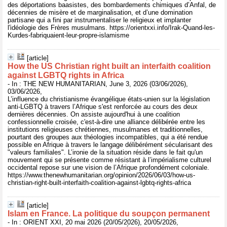
des déportations baasistes, des bombardements chimiques d’Anfal, de
décennies de misère et de marginalisation, et d’une domination
partisane qui a fini par instrumentaliser le religieux et implanter
l'idéologie des Frères musulmans. https://orientxxi.info/Irak-Quand-les-
Kurdes-fabriquaient-leur-propre-islamisme
[article]
How the US Christian right built an interfaith coalition
against LGBTQ rights in Africa
- In : THE NEW HUMANITARIAN, June 3, 2026 (03/06/2026),
03/06/2026,
L’influence du christianisme évangélique états-unien sur la législation
anti-LGBTQ à travers l’Afrique s'est renforcée au cours des deux
dernières décennies. On assiste aujourd'hui à une coalition
confessionnelle croisée, c'est-à-dire une alliance délibérée entre les
institutions religieuses chrétiennes, musulmanes et traditionnelles,
pourtant des groupes aux théologies incompatibles, qui a été rendue
possible en Afrique à travers le langage délibérément sécularisant des
"valeurs familiales". L’ironie de la situation réside dans le fait qu'un
mouvement qui se présente comme résistant à l’impérialisme culturel
occidental repose sur une vision de l’Afrique profondément coloniale.
https://www.thenewhumanitarian.org/opinion/2026/06/03/how-us-
christian-right-built-interfaith-coalition-against-lgbtq-rights-africa
[article]
Islam en France. La politique du soupçon permanent
- In : ORIENT XXI, 20 mai 2026 (20/05/2026), 20/05/2026,