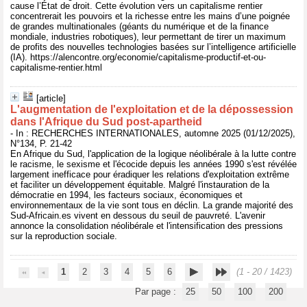
cause l’État de droit. Cette évolution vers un capitalisme rentier
concentrerait les pouvoirs et la richesse entre les mains d’une poignée
de grandes multinationales (géants du numérique et de la finance
mondiale, industries robotiques), leur permettant de tirer un maximum
de profits des nouvelles technologies basées sur l’intelligence artificielle
(IA). https://alencontre.org/economie/capitalisme-productif-et-ou-
capitalisme-rentier.html
[article]
L'augmentation de l'exploitation et de la dépossession
dans l'Afrique du Sud post-apartheid
- In : RECHERCHES INTERNATIONALES, automne 2025 (01/12/2025),
N°134, P. 21-42
En Afrique du Sud, l'application de la logique néolibérale à la lutte contre
le racisme, le sexisme et l'écocide depuis les années 1990 s'est révélée
largement inefficace pour éradiquer les relations d'exploitation extrême
et faciliter un développement équitable. Malgré l'instauration de la
démocratie en 1994, les facteurs sociaux, économiques et
environnementaux de la vie sont tous en déclin. La grande majorité des
Sud-Africain.es vivent en dessous du seuil de pauvreté. L'avenir
annonce la consolidation néolibérale et l'intensification des pressions
sur la reproduction sociale.
1
2
3
4
5
6
(1 - 20 / 1423)
Par page :
25
50
100
200