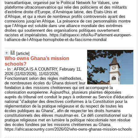
transatlantique, organisé par le Political Network for Values, une
plateforme ultraconservatrice qui relie des politiciens et des militants
d’extrême droite d’Europe, d’Amérique latine, des États-Unis et
d’Afrique, et qui a réuni de nombreux profils controversés ayant des
connexions jusqu’en Afrique. La présence de ces personnalités montre
que l’Afrique est soluble dans une alliance mondiale des extrêmes
droites qui soutiennent des organisations politiques ouvertement
racistes et impérialistes. https://afriquexxi.info/Au-Parlement-europeen-
l-alliance-de-l-Afrique-homophobe-et-du-fascisme-mondial
[article]
Who owns Ghana’s mission
schools?
- In : AFRICA IS A COUNTRY, February 11,
2026 (11/02/2026), 11/02/2026,
Fonctionnant selon des règles méthodistes,
de nombreuses écoles du Ghana doivent leur
fondation à des missions chrétiennes qui ont accompagné la
colonisation européenne. Aujourd'hui, plusieurs plaintes déposées
auprès du tribunal ont conduit le pays à ordonner au Service d’éducation
national "d’adopter des directives conformes à la Constitution pour la
réglementation de la pratique religieuse et du respect de toutes les
écoles publiques au Ghana", afin de respecter les droits humains
constitutionnels des élèves musulman·es. Ce défi constitutionnel sur la
pratique religieuse met en lumière la politique néocoloniale non résolue
des écoles fondées par les missions chrétiennes au Ghana.
https://africasacountry.com/2026/02/who-owns-ghanas-mission-schools