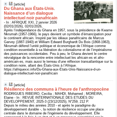
[article]
Du Ghana aux États-Unis.
Naissance d’un dialogue
intellectuel noir panafricain
- In : AFRIQUE XXI, 2 janvier 2026
(02/01/2026), 02/01/2026,
Après l’indépendance du Ghana en 1957, sous la présidence de Kwame
Nkrumah (1957-1966), le pays devient un symbole d’émancipation pour
le continent africain. Inspiré par les idéaux panafricains de Marcus
Garvey (1887-1940) et William Edward Burghardt Du Bois (1868-1963),
Nkrumah défend l’unité politique et économique de l’Afrique comme
condition essentielle à sa libération du colonialisme et de l’impérialisme
des puissances occidentales. Peu à peu, le Ghana devient le centre
névralgique de la rencontre entre intellectuel·les africain·es et afro-
américain·es, mais aussi le terreau d’une réflexion transatlantique sur la
condition noire, allant des États-Unis à l’Afrique.
https://afriquexxi.info/Du-Ghana-aux-Etats-Unis-Naissance-d-un-
dialogue-intellectuel-noir-panafricain
[article]
Résilience des communs à l'heure de l'anthropocène
RODRIGUES RIBEIRO, Cecilia ; MAHDI, Mohamed ; MOREIRA,
Elaine - In : REVUE INTERNATIONALE DES ETUDES DU
DEVELOPPEMENT, 2025-3 (23/12/2025), N°259, 212 P.
Depuis le milieu des années 2010 - et après le paradigme du
développement durable -, la notion de résilience occupe une place
centrale dans le domaine de l'ingénierie du développement. Elle