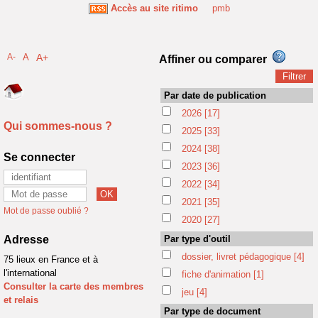
Accès au site ritimo
pmb
A-
A
A+
Affiner ou comparer
Par date de publication
2026
[17]
Qui sommes-nous ?
2025
[33]
2024
[38]
Se connecter
2023
[36]
2022
[34]
2021
[35]
Mot de passe oublié ?
2020
[27]
Adresse
Par type d'outil
dossier, livret pédagogique
[4]
75 lieux en France et à
l'international
fiche d'animation
[1]
Consulter la carte des membres
jeu
[4]
et relais
Par type de document