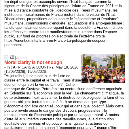
En dépit des gestes accomplis envers l’État français, comme la
signature de la Charte des principes de l’islam de France en 2021 et la
mise à distance constante de l’idéologie des Frères musulmans, les
institutions musulmanes de France restent dans le viseur de l’État.
Dissolutions, propositions de loi contre le "séparatisme et l'entrisme"
musulmans, commissions d’enquête, accusations d’islamo-gauchisme :
tandis que l’islamophobie se répand dans la société, la France multiplie
les offensives contre toute manifestation musulmane dans l’espace
public, sur fond de progression électorale de l’extrême droite.
https://orientxxi.info/Islam-en-France-La-politique-du-soupcon-
permanent
[article]
Moral clarity is not enough
- In : AFRICA IS A COUNTRY, May 19, 2026
(19/05/2026), 19/05/2026,
"Aujourd’hui, il ne s’agit plus de lutte de
classe entre le capital et le travail, mais d’une
économie qui sert la vie ou la mort". Cette
remarque de Gustavo Petro était au centre d'une conférence organisée
en Colombie sur "L’économie pour la vie". Le changement climatique, la
dette extérieure, l’extractivisme, la destruction écologique, la faim et les
guerres obligent toutes les sociétés à se demander quel type
d’économie doit être organisé, pour qui et dans quel objectif. Mais cette
posture révèle aussi le danger des discours progressistes : le
remplacement de l'économie politique par un langage moral. À moins
d'être lié aux intérêts concrets des travailleur·ses, à la distribution
équitable des revenus et du pouvoir ainsi qu'aux structures du
capitalisme mondial, le slogan "L'économie pour la vie" risque d'être