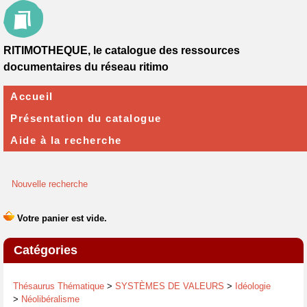
RITIMOTHEQUE, le catalogue des ressources
documentaires du réseau ritimo
Accueil
Présentation du catalogue
Aide à la recherche
Nouvelle recherche
Catégories
Thésaurus Thématique
>
SYSTÈMES DE VALEURS
>
Idéologie
>
Néolibéralisme