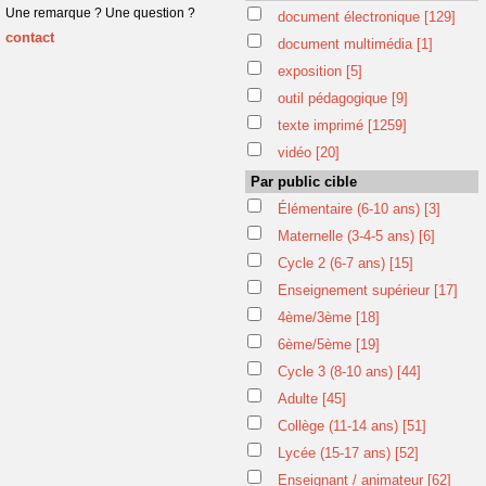
Une remarque ? Une question ?
document électronique
[129]
contact
document multimédia
[1]
exposition
[5]
outil pédagogique
[9]
texte imprimé
[1259]
vidéo
[20]
Par public cible
Élémentaire (6-10 ans)
[3]
Maternelle (3-4-5 ans)
[6]
Cycle 2 (6-7 ans)
[15]
Enseignement supérieur
[17]
4ème/3ème
[18]
6ème/5ème
[19]
Cycle 3 (8-10 ans)
[44]
Adulte
[45]
Collège (11-14 ans)
[51]
Lycée (15-17 ans)
[52]
Enseignant / animateur
[62]