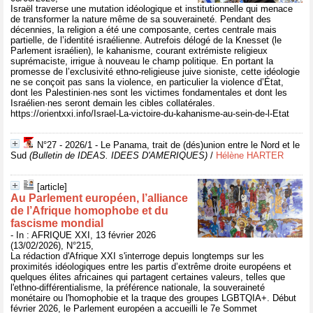
Israël traverse une mutation idéologique et institutionnelle qui menace
de transformer la nature même de sa souveraineté. Pendant des
décennies, la religion a été une composante, certes centrale mais
partielle, de l’identité israélienne. Autrefois délogé de la Knesset (le
Parlement israélien), le kahanisme, courant extrémiste religieux
suprémaciste, irrigue à nouveau le champ politique. En portant la
promesse de l’exclusivité ethno-religieuse juive sioniste, cette idéologie
ne se conçoit pas sans la violence, en particulier la violence d’État,
dont les Palestinien·nes sont les victimes fondamentales et dont les
Israélien·nes seront demain les cibles collatérales.
https://orientxxi.info/Israel-La-victoire-du-kahanisme-au-sein-de-l-Etat
N°27 - 2026/1 - Le Panama, trait de (dés)union entre le Nord et le
Sud
(Bulletin de IDEAS. IDEES D'AMERIQUES)
/
Hélène HARTER
[article]
Au Parlement européen, l’alliance
de l’Afrique homophobe et du
fascisme mondial
- In : AFRIQUE XXI, 13 février 2026
(13/02/2026), N°215,
La rédaction d'Afrique XXI s'interroge depuis longtemps sur les
proximités idéologiques entre les partis d’extrême droite européens et
quelques élites africaines qui partagent certaines valeurs, telles que
l'ethno-différentialisme, la préférence nationale, la souveraineté
monétaire ou l'homophobie et la traque des groupes LGBTQIA+. Début
février 2026, le Parlement européen a accueilli le 7e Sommet