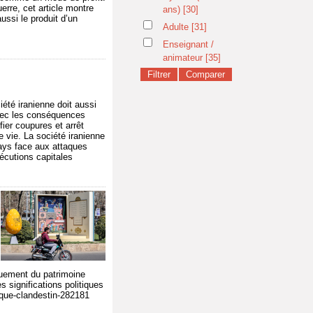
rre, cet article montre
ans)
[30]
ssi le produit d’un
Adulte
[31]
Enseignant /
animateur
[35]
été iranienne doit aussi
avec les conséquences
ier coupures et arrêt
e vie. La société iranienne
 pays face aux attaques
xécutions capitales
iquement du patrimoine
s significations politiques
ique-clandestin-282181