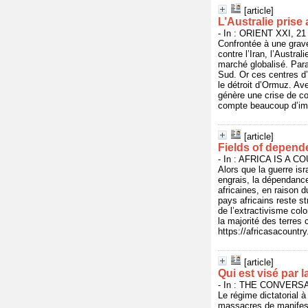
[article]
L’Australie prise
- In : ORIENT XXI, 21 
Confrontée à une grave
contre l’Iran, l’Austr
marché globalisé. Para
Sud. Or ces centres d’
le détroit d’Ormuz. Ave
génère une crise de co
compte beaucoup d’immi
[article]
Fields of depen
- In : AFRICA IS A CO
Alors que la guerre is
engrais, la dépendanc
africaines, en raison 
pays africains reste st
de l’extractivisme colo
la majorité des terres 
https://africasacountr
[article]
Qui est visé par l
- In : THE CONVERSATI
Le régime dictatorial à
massacres de manifesta