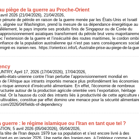
 au piège de la guerre au Proche-Orient
avril 2026 (21/04/2026), 21/04/2026,
 pénurie de pétrole en raison de la guerre menée par les États-Unis et Israël
alie, alignée sur Washington, prend la mesure de sa dépendance énergétique au
llèlement, le pays importe ses produits finis de Singapour ou de Corée du
approvisionnement asiatiques transforment du pétrole brut venu majoritairem
c l’extension de la guerre et l’insécurité des routes maritimes, le cordon ombi
nfiance de la population australienne qui n’est pas sans conséquences socia
gré·es iranien·nes. https://orientxxi.info/L-Australie-prise-au-piege-de-la-gu
dency
UNTRY, April 17, 2026 (17/04/2026), 17/04/2026,
raélo-états-unienne contre l’Iran perturbe l’approvisionnement mondial en
e de l’Afrique aux intrants importés menace plus profondément les économies
du risque annoncé d’insécurité alimentaire. En effet, l'économie de nombreux
ructurée autour de la production agricole orientée vers l’exportation, héritage
nial. Or la hausse du coût des intrants liés à productivité de cette agriculture
cultivables, constitue par effet domino une menace pour la sécurité alimentair
y.com/2026/04/fields-of-dependency
a guerre : le régime islamique ou l’Iran en tant que tel ?
ON, 5 avril 2026 (05/04/2026), 05/04/2026,
 la tête de l'Iran depuis 1979 tue sa population et s’est encore livré à des
nt·es en janvier 2026. Une partie des Iranien·nes, à l’intérieur comme à