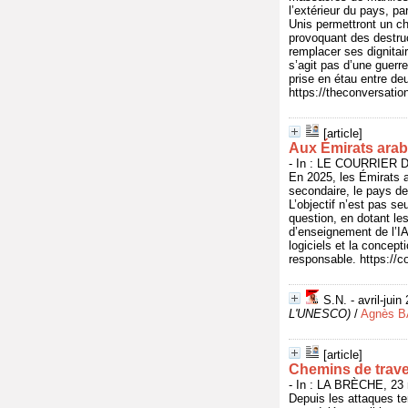
l’extérieur du pays, pa
Unis permettront un c
provoquant des destruc
remplacer ses dignitair
s’agit pas d’une guerr
prise en étau entre de
https://theconversatio
[article]
Aux Émirats arabes
- In : LE COURRIER DE
En 2025, les Émirats ar
secondaire, le pays de
L’objectif n’est pas s
question, en dotant l
d’enseignement de l’IA
logiciels et la concep
responsable. https://co
S.N. - avril-juin
L'UNESCO)
/
Agnès 
[article]
Chemins de traver
- In : LA BRÈCHE, 23 
Depuis les attaques te