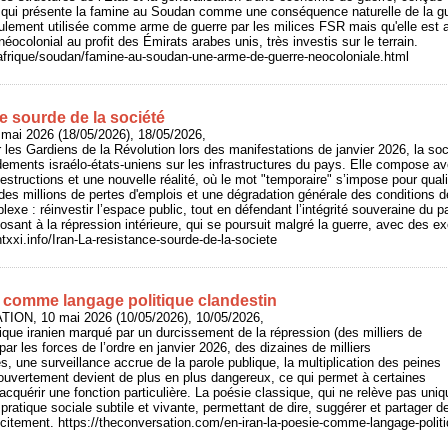
 qui présente la famine au Soudan comme une conséquence naturelle de la gue
ulement utilisée comme arme de guerre par les milices FSR mais qu'elle est au
ocolonial au profit des Émirats arabes unis, très investis sur le terrain.
/afrique/soudan/famine-au-soudan-une-arme-de-guerre-neocoloniale.html
ce sourde de la société
 mai 2026 (18/05/2026), 18/05/2026,
les Gardiens de la Révolution lors des manifestations de janvier 2026, la soci
dements israélo-états-uniens sur les infrastructures du pays. Elle compose 
tructions et une nouvelle réalité, où le mot "temporaire" s’impose pour qualif
 des millions de pertes d'emplois et une dégradation générale des conditions d
lexe : réinvestir l’espace public, tout en défendant l’intégrité souveraine du
osant à la répression intérieure, qui se poursuit malgré la guerre, avec des e
entxxi.info/Iran-La-resistance-sourde-de-la-societe
e comme langage politique clandestin
ION, 10 mai 2026 (10/05/2026), 10/05/2026,
ique iranien marqué par un durcissement de la répression (des milliers de
ar les forces de l’ordre en janvier 2026, des dizaines de milliers
res, une surveillance accrue de la parole publique, la multiplication des peines
 ouvertement devient de plus en plus dangereux, ce qui permet à certaines
acquérir une fonction particulière. La poésie classique, qui ne relève pas un
 pratique sociale subtile et vivante, permettant de dire, suggérer et partager de
icitement. https://theconversation.com/en-iran-la-poesie-comme-langage-polit