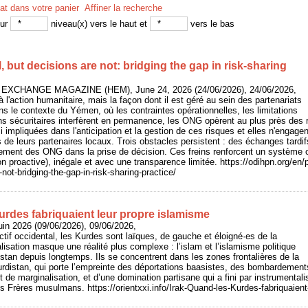
tat dans votre panier
Affiner la recherche
sur
niveau(x) vers le haut et
vers le bas
l, but decisions are not: bridging the gap in risk-sharing
 EXCHANGE MAGAZINE (HEM), June 24, 2026 (24/06/2026), 24/06/2026,
à l'action humanitaire, mais la façon dont il est géré au sein des partenariats
ans le contexte du Yémen, où les contraintes opérationnelles, les limitations
ns sécuritaires interfèrent en permanence, les ONG opèrent au plus près des r
i impliquées dans l'anticipation et la gestion de ces risques et elles n'engage
s de leurs partenaires locaux. Trois obstacles persistent : des échanges tardi
ottement des ONG dans la prise de décision. Ces freins renforcent un système 
n proactive), inégale et avec une transparence limitée. https://odihpn.org/en/p
-not-bridging-the-gap-in-risk-sharing-practice/
urdes fabriquaient leur propre islamisme
uin 2026 (09/06/2026), 09/06/2026,
ctif occidental, les Kurdes sont laïques, de gauche et éloigné·es de la
alisation masque une réalité plus complexe : l’islam et l’islamisme politique
stan depuis longtemps. Ils se concentrent dans les zones frontalières de la
rdistan, qui porte l’empreinte des déportations baasistes, des bombardement
de marginalisation, et d’une domination partisane qui a fini par instrumentalise
des Frères musulmans. https://orientxxi.info/Irak-Quand-les-Kurdes-fabriquaien