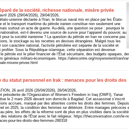
séparé de la société, richesse nationale, misère privée
vril 2026 (29/04/2026), 29/04/2026,
états-unienne déclarée à l'Iran, le blocus naval mis en place par les États-
e et le transport maritime du pétrole iranien constitue non seulement une
is surtout un acte de guerre. Au-delà, une question se pose : pourquoi le
t nationalisé, est-il devenu une source de survie pour l’appareil du pouvoir, au
al pour la société iranienne ? La question du pétrole en Iran ne concerne pas
ions, le stockage ou les recettes en devises étrangères. Malgré tous les
 son caractère national, l'activité pétrolière est séparée de la société et
ui profiter. Sous la République islamique, cette séparation est devenue
 le pétrole est le pilier financier de l’État sécuritaire, des budgets opaques, 
ers généraux militaro-économiques. https://alencontre.org/moyenorient/iran/ira
nale-misere-privee.html
du statut personnel en Irak : menaces pour les droits des
ON, 26 avril 2026 (26/04/2026), 26/04/2026,
 et présidente de l’Organization of Women’s Freedom in Iraq (OWFI), Yanar
ue le 2 mars 2026 devant son domicile à Bagdad. Cet assassinat s’inscrit
sions accrues, marqué par des atteintes contre les droits des femmes. Depuis
el en 2025, la condition des femmes se détériore. Entre mariages précoces e
 au père, les effets de la réforme sont de plus en plus visibles dans la société
 des relations de l'État avec le fait religieux. https://theconversation.com/le-
aces-pour-les-droits-des-femmes-280318