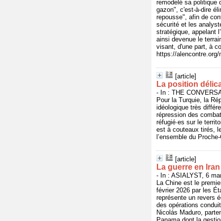
remodelé sa politique d
gazon", c'est-à-dire él
repousse", afin de con
sécurité et les analyst
stratégique, appelant 
ainsi devenue le terrai
visant, d'une part, à c
https://alencontre.org
[article]
La position délica
- In : THE CONVERSAT
Pour la Turquie, la Ré
idéologique très diffé
répression des combatt
réfugié·es sur le terri
est à couteaux tirés, 
l’ensemble du Proche-O
[article]
La guerre en Iran
- In : ASIALYST, 6 ma
La Chine est le premie
février 2026 par les Ét
représente un revers éc
des opérations conduit
Nicolás Maduro, parten
Panama dont la gestion