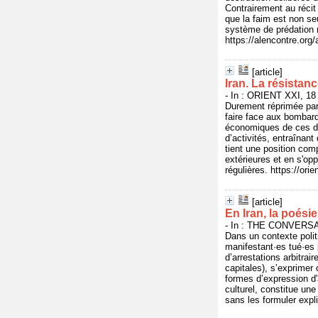
Contrairement au récit
que la faim est non se
système de prédation né
https://alencontre.org
[article]
Iran. La résistan
- In : ORIENT XXI, 18
Durement réprimée par 
faire face aux bombar
économiques de ces des
d’activités, entraînant
tient une position comp
extérieures et en s'opp
régulières. https://ori
[article]
En Iran, la poési
- In : THE CONVERSAT
Dans un contexte polit
manifestant·es tué·es p
d’arrestations arbitrai
capitales), s’exprimer
formes d’expression d'
culturel, constitue une
sans les formuler expl