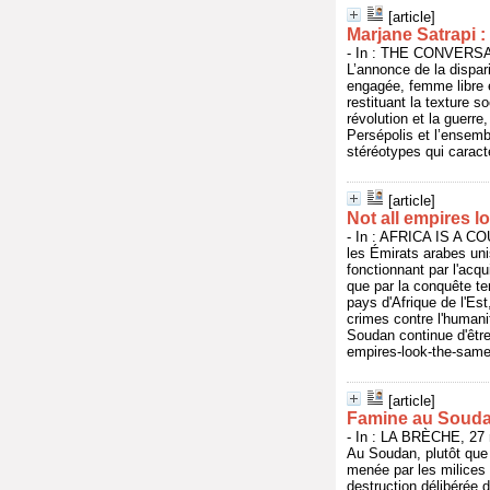
[article]
Marjane Satrapi : c
- In : THE CONVERSAT
L’annonce de la dispari
engagée, femme libre et
restituant la texture s
révolution et la guerre,
Persépolis et l’ensemb
stéréotypes qui caracté
[article]
Not all empires l
- In : AFRICA IS A CO
les Émirats arabes uni
fonctionnant par l'acqu
que par la conquête te
pays d'Afrique de l'Es
crimes contre l'humanit
Soudan continue d'être
empires-look-the-sam
[article]
Famine au Soudan
- In : LA BRÈCHE, 27 
Au Soudan, plutôt que 
menée par les milices F
destruction délibérée 