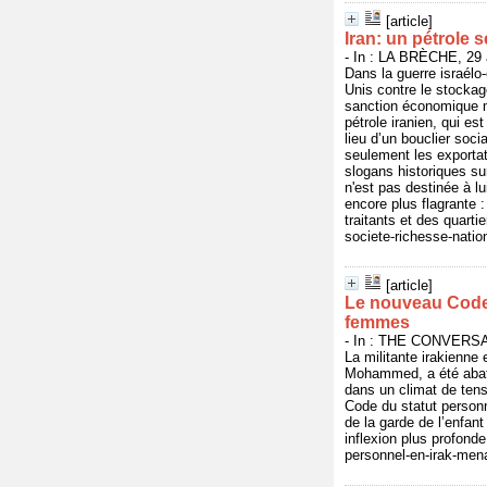
[article]
Iran: un pétrole 
- In : LA BRÈCHE, 29 a
Dans la guerre israélo-
Unis contre le stockag
sanction économique ma
pétrole iranien, qui es
lieu d’un bouclier soci
seulement les exportat
slogans historiques sur
n'est pas destinée à l
encore plus flagrante :
traitants et des quarti
societe-richesse-natio
[article]
Le nouveau Code 
femmes
- In : THE CONVERSATI
La militante irakienne
Mohammed, a été abatt
dans un climat de ten
Code du statut personn
de la garde de l’enfant
inflexion plus profonde
personnel-en-irak-men