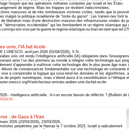
rtage l'espoir que les opérations militaires conduites par Israël et les États-
hangement de régime. Mais les frappes se révèlent indiscriminées,
tions massives et de très nombreuses victimes civiles, tandis que le pouvoir 
es malgré la politique israélienne de "tonte du gazon". Les Iranien·nes font le t
e de libération mais d’une destruction massive des infrastructures vitales du p
ux "démocraties occidentales" qui les bombardent et un régime islamique qui c
n.com/qui-est-vise-par-la-guerre-le-regime-islamique-ou-liran-en-tant-que-tel-2
 unis, l’IA fait école
 L'UNESCO, avril-juin 2026 (01/04/2026), S.N.,
abes unis ont rendu l’intelligence artificielle (IA) obligatoire dans l'enseigne
venant ainsi l’un des premiers au monde à intégrer cette technologie aux pr
eulement d’apprendre à maîtriser cette technologie dès le plus jeune âge mais 
es élèves de connaissances fondamentales sur une technologie en constante 
 vise à comprendre la logique qui sous-tend les données et les algorithmes, ab
tion de projets numériques, mais s’étend aussi à la sensibilisation à l’éthique
urier.unesco.org/fr/articles/aux-emirats-arabes-unis-lia-fait-ecole
 2026 - Intelligence artificielle : A-t-on encore besoin de réfléchir ?
(Bulletin d
BARDON
se : de Gaza à l’Iran
mars 2026 (23/03/2026), 23/03/2026,
rroristes perpétrées par le Hamas le 7 octobre 2023, Israël a radicalement