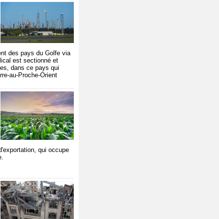
ent des pays du Golfe via
lical est sectionné et
les, dans ce pays qui
erre-au-Proche-Orient
 d'exportation, qui occupe
e.