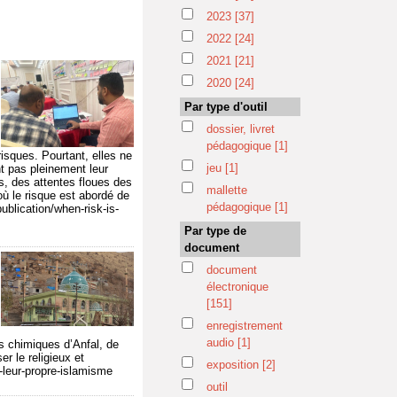
2023
[37]
2022
[24]
2021
[21]
2020
[24]
Par type d'outil
dossier, livret
pédagogique
[1]
isques. Pourtant, elles ne
jeu
[1]
nt pas pleinement leur
fs, des attentes floues des
mallette
où le risque est abordé de
pédagogique
[1]
ublication/when-risk-is-
Par type de
document
document
électronique
[151]
enregistrement
audio
[1]
s chimiques d’Anfal, de
r le religieux et
exposition
[2]
t-leur-propre-islamisme
outil