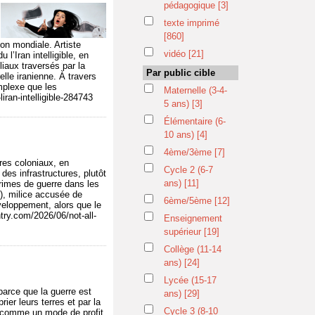
pédagogique
[3]
texte imprimé
[860]
ion mondiale. Artiste
vidéo
[21]
l’Iran intelligible, en
liaux traversés par la
Par public cible
relle iranienne. À travers
mplexe que les
Maternelle (3-4-
iran-intelligible-284743
5 ans)
[3]
Élémentaire (6-
10 ans)
[4]
4ème/3ème
[7]
res coloniaux, en
Cycle 2 (6-7
 des infrastructures, plutôt
ans)
[11]
crimes de guerre dans les
R), milice accusée de
6ème/5ème
[12]
éveloppement, alors que le
try.com/2026/06/not-all-
Enseignement
supérieur
[19]
Collège (11-14
ans)
[24]
Lycée (15-17
parce que la guerre est
ans)
[29]
ier leurs terres et par la
Cycle 3 (8-10
e comme un mode de profit.