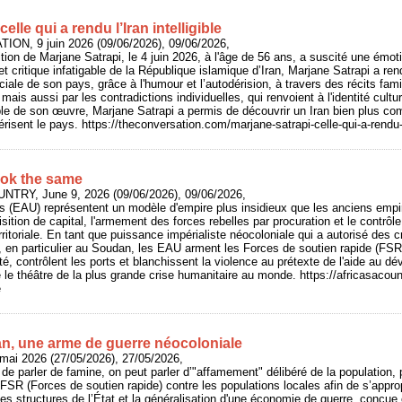
elle qui a rendu l’Iran intelligible
ION, 9 juin 2026 (09/06/2026), 09/06/2026,
tion de Marjane Satrapi, le 4 juin 2026, à l'âge de 56 ans, a suscité une émot
 critique infatigable de la République islamique d’Iran, Marjane Satrapi a rendu 
ociale de son pays, grâce à l'humour et l’autodérision, à travers des récits fami
 mais aussi par les contradictions individuelles, qui renvoient à l'identité cultu
le de son œuvre, Marjane Satrapi a permis de découvrir un Iran bien plus co
risent le pays. https://theconversation.com/marjane-satrapi-celle-qui-a-rendu-l
ook the same
UNTRY, June 9, 2026 (09/06/2026), 09/06/2026,
s (EAU) représentent un modèle d'empire plus insidieux que les anciens empi
isition de capital, l'armement des forces rebelles par procuration et le contrôle
rritoriale. En tant que puissance impérialiste néocoloniale qui a autorisé des 
t, en particulier au Soudan, les EAU arment les Forces de soutien rapide (FS
é, contrôlent les ports et blanchissent la violence au prétexte de l'aide au d
 le théâtre de la plus grande crise humanitaire au monde. https://africasacoun
e
, une arme de guerre néocoloniale
mai 2026 (27/05/2026), 27/05/2026,
de parler de famine, on peut parler d’"affamement" délibéré de la population, 
SR (Forces de soutien rapide) contre les populations locales afin de s’appropr
des structures de l’État et la généralisation d'une économie de guerre, conçu