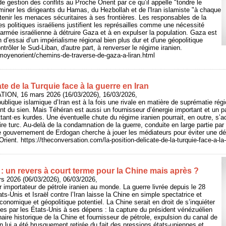
e gestion des conflits au Proche Orient par ce qu’il appelle "tondre le
iminer les dirigeants du Hamas, du Hezbollah et de l'Iran islamiste "à chaque
tenir les menaces sécuritaires à ses frontières. Les responsables de la
es politiques israéliens justifient les représailles comme une nécessité
l’armée israélienne à détruire Gaza et à en expulser la population. Gaza est
n d’essai d’un impérialisme régional bien plus dur et d'une géopolitique
ontrôler le Sud-Liban, d'autre part, à renverser le régime iranien.
/moyenorient/chemins-de-traverse-de-gaza-a-liran.html
te de la Turquie face à la guerre en Iran
ION, 16 mars 2026 (16/03/2026), 16/03/2026,
publique islamique d’Iran est à la fois une rivale en matière de suprématie rég
rent du sien. Mais Téhéran est aussi un fournisseur d’énergie important et un p
ant·es kurdes. Une éventuelle chute du régime iranien pourrait, en outre, s’
toire turc. Au-delà de la condamnation de la guerre, conduite en large partie par
le gouvernement de Erdogan cherche à jouer les médiateurs pour éviter une dé
rient. https://theconversation.com/la-position-delicate-de-la-turquie-face-a-la
 : un revers à court terme pour la Chine mais après ?
rs 2026 (06/03/2026), 06/03/2026,
r importateur de pétrole iranien au monde. La guerre livrée depuis le 28
ats-Unis et Israël contre l’Iran laisse la Chine en simple spectatrice et
onomique et géopolitique potentiel. La Chine serait en droit de s’inquiéter
es par les États-Unis à ses dépens : la capture du président vénézuélien
aire historique de la Chine et fournisseur de pétrole, expulsion du canal de
 lui a été brusquement retirée du fait des pressions états-uniennes et