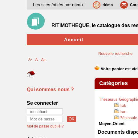
Les sites édités par ritimo :
ritimo
Cor
RITIMOTHEQUE, le catalogue des res
Accueil
Nouvelle recherche
A-
A
A+
Catégories
Qui sommes-nous ?
Thésaurus Géographi
Se connecter
Irak
Iran
Péninsule
Moyen-Orient
Mot de passe oublié ?
Documents dispon