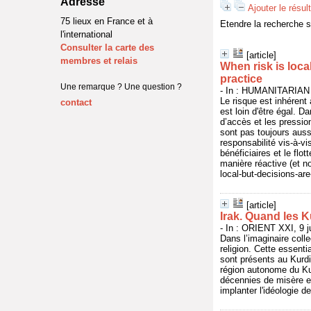
Adresse
Ajouter le résul
75 lieux en France et à
Etendre la recherche 
l'international
Consulter la carte des
[article]
membres et relais
When risk is loca
practice
Une remarque ? Une question ?
- In : HUMANITARIAN
Le risque est inhérent 
contact
est loin d'être égal. D
d’accès et les pressio
sont pas toujours auss
responsabilité vis-à-vi
bénéficiaires et le fl
manière réactive (et no
local-but-decisions-are
[article]
Irak. Quand les K
- In : ORIENT XXI, 9 j
Dans l’imaginaire colle
religion. Cette essenti
sont présents au Kurdi
région autonome du Ku
décennies de misère et 
implanter l'idéologie 