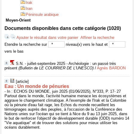
Irak
Iran
Péninsule arabique
Moyen-Orient
Documents disponibles dans cette catégorie (
1020
)
Ajouter le résultat dans votre panier
Affiner la recherche
Etendre la recherche sur
niveau(x) vers le haut et
vers le bas
S.N. - juillet-septembre 2025 - Archéologie : un passé très
présent
(Bulletin de LE COURRIER DE L'UNESCO)
/
Agnès BARDON
[article]
Eau : Un monde de pénuries
- In : ECHOS DU MONDE, juin 2025 (01/06/2025), N°333, P. 17- 27
Partout dans le monde, l'activité humaine menace les écosystèmes et
aggrave le changement climatique. A l'exemple de l'Irak et la Colombie
où la pénurie d'eau fait rage, les Echos du monde recueillent les
témoignages auprès des peuples, à l'occasion de la Conférence des
Nations unies sur l'océan qui se tient à Nice du 9 au 13 juin 2025, dans
le but de renforcer l'objectif de développement durable (ODD) numéro 14
"Vie aquatique" et de trouver des solutions pour mieux utiliser les
océans durablement.