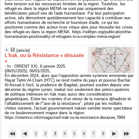
forte tension sur les ressources limitées de la région. Toutefois, les
réfugié·es dans la région MENA ne sont pas uniquement des
bénéficiaires passif·ves de l'aide humanitaire. Par leur participation
active, iels démontrent quotidiennement leur capacité à contribuer aux
efforts humanitaires de recherche et fourniture d'aide, ce qui les
positionne comme des acteur·rices vitaux·ales pour résoudre les crises
des réfugié·es dans la région MENA. https://odihpn.org/publication/the-
humanitarian-positionality-of-refugees-in-a-complex-mena-region/
[article]
L’Irak, ou la Résistance « désaxée
»
- In : ORIENT XXI, 6 janvier 2025
(06/01/2025), 06/01/2025,
En décembre 2024, alors que l’opposition armée syrienne emmenée par
Hayat Tahrir Al-Cham (HTC) se rend maître du pays et pousse Bachar
Al-Assad à l'exil, la prudence de Bagdad, pourtant soutien depuis une
décennie du régime syrien, traduit non seulement des préoccupations
de politique intérieure en Irak mais aussi des considérations
géopolitiques. Entre les craintes d’un retour de la menace djihadiste et
l’affaiblissement de l'"axe de la résistance", piloté par les mollahs
chiites iraniens, l'actuel gouvernement irakien semble rester spectateur
de ce bouleversement majeur dans la région.
https://orientxxi.info/magazine/l-irak-ou-la-resistance-desaxee,7884
1
2
3
4
5
6
7
8