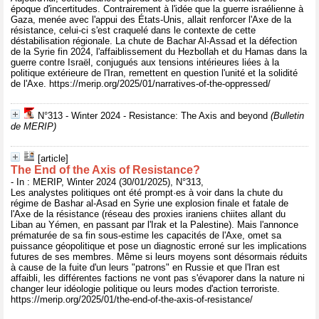
époque d'incertitudes. Contrairement à l'idée que la guerre israélienne à
Gaza, menée avec l'appui des États-Unis, allait renforcer l'Axe de la
résistance, celui-ci s'est craquelé dans le contexte de cette
déstabilisation régionale. La chute de Bachar Al-Assad et la défection
de la Syrie fin 2024, l'affaiblissement du Hezbollah et du Hamas dans la
guerre contre Israël, conjugués aux tensions intérieures liées à la
politique extérieure de l'Iran, remettent en question l'unité et la solidité
de l'Axe. https://merip.org/2025/01/narratives-of-the-oppressed/
N°313 - Winter 2024 - Resistance: The Axis and beyond
(Bulletin
de MERIP)
[article]
The End of the Axis of Resistance?
- In : MERIP, Winter 2024 (30/01/2025), N°313,
Les analystes politiques ont été prompt·es à voir dans la chute du
régime de Bashar al-Asad en Syrie une explosion finale et fatale de
l'Axe de la résistance (réseau des proxies iraniens chiites allant du
Liban au Yémen, en passant par l'Irak et la Palestine). Mais l'annonce
prématurée de sa fin sous-estime les capacités de l'Axe, omet sa
puissance géopolitique et pose un diagnostic erroné sur les implications
futures de ses membres. Même si leurs moyens sont désormais réduits
à cause de la fuite d'un leurs "patrons" en Russie et que l'Iran est
affaibli, les différentes factions ne vont pas s'évaporer dans la nature ni
changer leur idéologie politique ou leurs modes d'action terroriste.
https://merip.org/2025/01/the-end-of-the-axis-of-resistance/