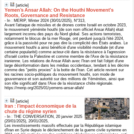
[article]
Yemen’s Ansar Allah: On the Houthi Movement's
Roots, Governance and Resistance
- In : MERIP, Winter 2024 (30/01/2025), N°313,
Avant l'attaque de missiles et de drones contre Israël en octobre 2023,
le mouvement yéménite houthi (de son nom officiel Ansar Allah) était
largement inconnu des pays du Nord global. Ses actions terroristes,
notamment le blocus de la mer Rouge, ont perduré jusqu'à l'été 2024,
grâce à la passivité pour ne pas dire la complicité des États arabes. Le
mouvement houthi a ainsi bénéficié d'une visibilité mondiale (et d'une
certaine popularité) comme acteur-clé dans la résistance à l'agression
d'Israël contre la Palestine et comme membre de l'Axe de la résistance
iranienne. Les relations de Ansar Allah avec l'Iran ont fait l'objet d'une
large désinformation dans les médias occidentaux, tendant à les décrire
comme des "petits proxies" à la botte de l'Iran. Cet article revient sur
les racines socio-politiques du mouvement houthi, son mode de
gouvernance et son autorité sur des millions de Yéménites, ainsi que
son rôle significatif dans l'Axe de la résistance chiite régionale.
https://merip.org/2025/01/yemens-ansar-allah/
[article]
Iran : l’impact économique de la
chute du régime syrien
- In : THE CONVERSATION, 20 janvier 2025
(20/01/2025), 20/01/2025,
Les investissements massifs effectués par la République islamique
d'Iran en Syrie depuis le déclenchement de la guerre civile syrienne en