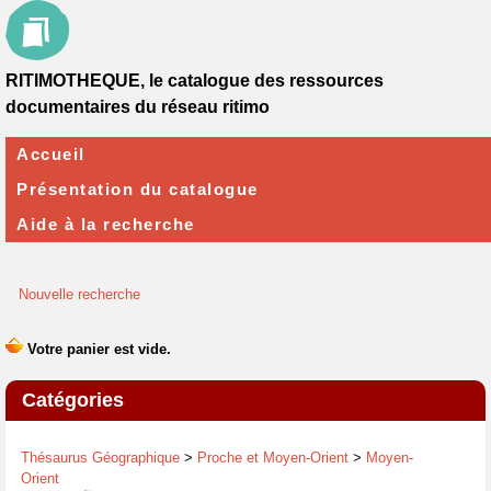
RITIMOTHEQUE, le catalogue des ressources
documentaires du réseau ritimo
Accueil
Présentation du catalogue
Aide à la recherche
Nouvelle recherche
Catégories
Thésaurus Géographique
>
Proche et Moyen-Orient
>
Moyen-
Orient