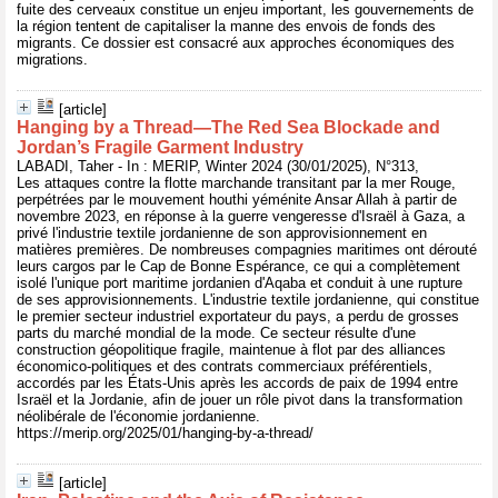
fuite des cerveaux constitue un enjeu important, les gouvernements de
la région tentent de capitaliser la manne des envois de fonds des
migrants. Ce dossier est consacré aux approches économiques des
migrations.
[article]
Hanging by a Thread—The Red Sea Blockade and
Jordan’s Fragile Garment Industry
LABADI, Taher - In : MERIP, Winter 2024 (30/01/2025), N°313,
Les attaques contre la flotte marchande transitant par la mer Rouge,
perpétrées par le mouvement houthi yéménite Ansar Allah à partir de
novembre 2023, en réponse à la guerre vengeresse d'Israël à Gaza, a
privé l'industrie textile jordanienne de son approvisionnement en
matières premières. De nombreuses compagnies maritimes ont dérouté
leurs cargos par le Cap de Bonne Espérance, ce qui a complètement
isolé l'unique port maritime jordanien d'Aqaba et conduit à une rupture
de ses approvisionnements. L'industrie textile jordanienne, qui constitue
le premier secteur industriel exportateur du pays, a perdu de grosses
parts du marché mondial de la mode. Ce secteur résulte d'une
construction géopolitique fragile, maintenue à flot par des alliances
économico-politiques et des contrats commerciaux préférentiels,
accordés par les États-Unis après les accords de paix de 1994 entre
Israël et la Jordanie, afin de jouer un rôle pivot dans la transformation
néolibérale de l'économie jordanienne.
https://merip.org/2025/01/hanging-by-a-thread/
[article]