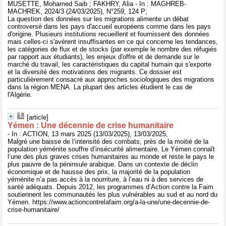
MUSETTE, Mohamed Saib ; FAKHRY, Alia - In : MAGHREB-
MACHREK, 2024/3 (24/03/2025), N°259, 124 P;
La question des données sur les migrations alimente un débat
controversé dans les pays d'accueil européens comme dans les pays
d'origine. Plusieurs institutions recueillent et fournissent des données
mais celles-ci s'avèrent insuffisantes en ce qui concerne les tendances,
les catégories de flux et de stocks (par exemple le nombre des réfugiés
par rapport aux étudiants), les enjeux d'offre et de demande sur le
marché du travail, les caractéristiques du capital humain qui s'exporte
et la diversité des motivations des migrants. Ce dossier est
particulièrement consacré aux approches sociologiques des migrations
dans la région MENA. La plupart des articles étudient le cas de
l'Algérie.
[article]
Yémen : Une décennie de crise humanitaire
- In : ACTION, 13 mars 2025 (13/03/2025), 13/03/2025,
Malgré une baisse de l’intensité des combats, près de la moitié de la
population yéménite souffre d’insécurité alimentaire. Le Yémen connaît
l’une des plus graves crises humanitaires au monde et reste le pays le
plus pauvre de la péninsule arabique. Dans un contexte de déclin
économique et de hausse des prix, la majorité de la population
yéménite n’a pas accès à la nourriture, à l’eau ni à des services de
santé adéquats. Depuis 2012, les programmes d’Action contre la Faim
soutiennent les communautés les plus vulnérables au sud et au nord du
Yémen. https://www.actioncontrelafaim.org/a-la-une/une-decennie-de-
crise-humanitaire/