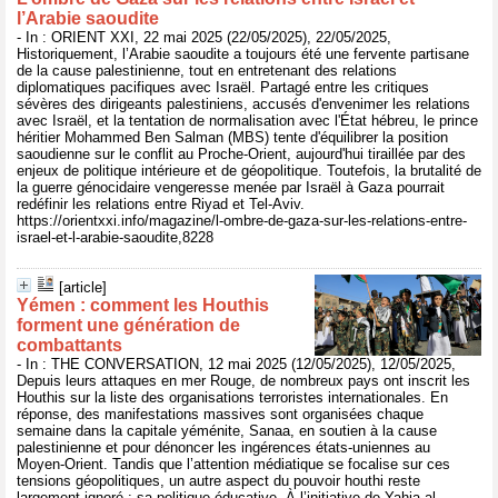
l’Arabie saoudite
- In : ORIENT XXI, 22 mai 2025 (22/05/2025), 22/05/2025,
Historiquement, l’Arabie saoudite a toujours été une fervente partisane
de la cause palestinienne, tout en entretenant des relations
diplomatiques pacifiques avec Israël. Partagé entre les critiques
sévères des dirigeants palestiniens, accusés d'envenimer les relations
avec Israël, et la tentation de normalisation avec l'État hébreu, le prince
héritier Mohammed Ben Salman (MBS) tente d'équilibrer la position
saoudienne sur le conflit au Proche-Orient, aujourd'hui tiraillée par des
enjeux de politique intérieure et de géopolitique. Toutefois, la brutalité de
la guerre génocidaire vengeresse menée par Israël à Gaza pourrait
redéfinir les relations entre Riyad et Tel-Aviv.
https://orientxxi.info/magazine/l-ombre-de-gaza-sur-les-relations-entre-
israel-et-l-arabie-saoudite,8228
[article]
Yémen : comment les Houthis
forment une génération de
combattants
- In : THE CONVERSATION, 12 mai 2025 (12/05/2025), 12/05/2025,
Depuis leurs attaques en mer Rouge, de nombreux pays ont inscrit les
Houthis sur la liste des organisations terroristes internationales. En
réponse, des manifestations massives sont organisées chaque
semaine dans la capitale yéménite, Sanaa, en soutien à la cause
palestinienne et pour dénoncer les ingérences états-uniennes au
Moyen-Orient. Tandis que l’attention médiatique se focalise sur ces
tensions géopolitiques, un autre aspect du pouvoir houthi reste
largement ignoré : sa politique éducative. À l’initiative de Yahia al-