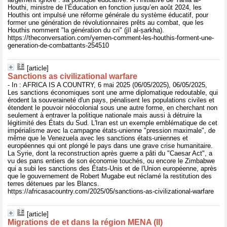
Houthi, ministre de l’Éducation en fonction jusqu’en août 2024, les
Houthis ont impulsé une réforme générale du système éducatif, pour
former une génération de révolutionnaires prêts au combat, que les
Houthis nomment "la génération du cri" (jīl al-ṣarkha).
https://theconversation.com/yemen-comment-les-houthis-forment-une-
generation-de-combattants-254510
[article]
Sanctions as civilizational warfare
- In : AFRICA IS A COUNTRY, 6 mai 2025 (06/05/2025), 06/05/2025,
Les sanctions économiques sont une arme diplomatique redoutable, qui
érodent la souveraineté d'un pays, pénalisent les populations civiles et
étendent le pouvoir néocolonial sous une autre forme, en cherchant non
seulement à entraver la politique nationale mais aussi à détruire la
légitimité des États du Sud. L'Iran est un exemple emblématique de cet
impérialisme avec la campagne états-unienne "pression maximale", de
même que le Venezuela avec les sanctions états-uniennes et
européennes qui ont plongé le pays dans une grave crise humanitaire.
La Syrie, dont la reconstruction après guerre a pâti du "Caesar Act", a
vu des pans entiers de son économie touchés, ou encore le Zimbabwe
qui a subi les sanctions des États-Unis et de l'Union européenne, après
que le gouvernement de Robert Mugabe eut réclamé la restitution des
terres détenues par les Blancs.
https://africasacountry.com/2025/05/sanctions-as-civilizational-warfare
[article]
Migrations de et dans la région MENA (II)