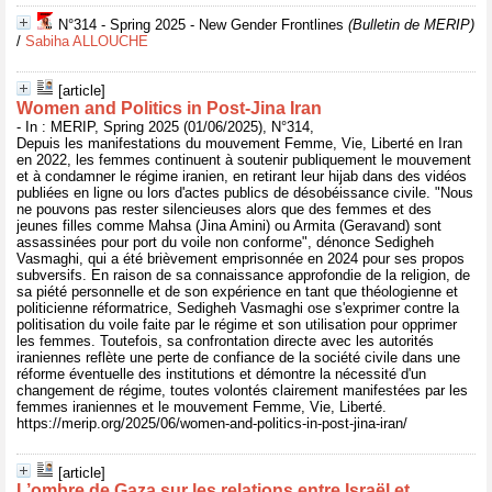
N°314 - Spring 2025 - New Gender Frontlines
(Bulletin de MERIP)
/
Sabiha ALLOUCHE
[article]
Women and Politics in Post-Jina Iran
- In : MERIP, Spring 2025 (01/06/2025), N°314,
Depuis les manifestations du mouvement Femme, Vie, Liberté en Iran
en 2022, les femmes continuent à soutenir publiquement le mouvement
et à condamner le régime iranien, en retirant leur hijab dans des vidéos
publiées en ligne ou lors d'actes publics de désobéissance civile. "Nous
ne pouvons pas rester silencieuses alors que des femmes et des
jeunes filles comme Mahsa (Jina Amini) ou Armita (Geravand) sont
assassinées pour port du voile non conforme", dénonce Sedigheh
Vasmaghi, qui a été brièvement emprisonnée en 2024 pour ses propos
subversifs. En raison de sa connaissance approfondie de la religion, de
sa piété personnelle et de son expérience en tant que théologienne et
politicienne réformatrice, Sedigheh Vasmaghi ose s'exprimer contre la
politisation du voile faite par le régime et son utilisation pour opprimer
les femmes. Toutefois, sa confrontation directe avec les autorités
iraniennes reflète une perte de confiance de la société civile dans une
réforme éventuelle des institutions et démontre la nécessité d'un
changement de régime, toutes volontés clairement manifestées par les
femmes iraniennes et le mouvement Femme, Vie, Liberté.
https://merip.org/2025/06/women-and-politics-in-post-jina-iran/
[article]
L’ombre de Gaza sur les relations entre Israël et