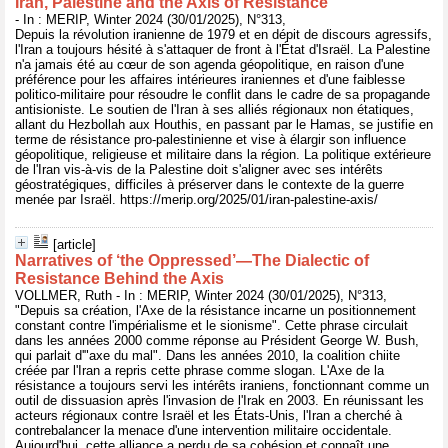
Iran, Palestine and the Axis of Resistance
- In : MERIP, Winter 2024 (30/01/2025), N°313,
Depuis la révolution iranienne de 1979 et en dépit de discours agressifs,
l'Iran a toujours hésité à s'attaquer de front à l'État d'Israël. La Palestine
n'a jamais été au cœur de son agenda géopolitique, en raison d'une
préférence pour les affaires intérieures iraniennes et d'une faiblesse
politico-militaire pour résoudre le conflit dans le cadre de sa propagande
antisioniste. Le soutien de l'Iran à ses alliés régionaux non étatiques,
allant du Hezbollah aux Houthis, en passant par le Hamas, se justifie en
terme de résistance pro-palestinienne et vise à élargir son influence
géopolitique, religieuse et militaire dans la région. La politique extérieure
de l'Iran vis-à-vis de la Palestine doit s'aligner avec ses intérêts
géostratégiques, difficiles à préserver dans le contexte de la guerre
menée par Israël. https://merip.org/2025/01/iran-palestine-axis/
[article]
Narratives of ‘the Oppressed’—The Dialectic of
Resistance Behind the Axis
VOLLMER, Ruth - In : MERIP, Winter 2024 (30/01/2025), N°313,
"Depuis sa création, l'Axe de la résistance incarne un positionnement
constant contre l'impérialisme et le sionisme". Cette phrase circulait
dans les années 2000 comme réponse au Président George W. Bush,
qui parlait d'"axe du mal". Dans les années 2010, la coalition chiite
créée par l'Iran a repris cette phrase comme slogan. L'Axe de la
résistance a toujours servi les intérêts iraniens, fonctionnant comme un
outil de dissuasion après l'invasion de l'Irak en 2003. En réunissant les
acteurs régionaux contre Israël et les États-Unis, l'Iran a cherché à
contrebalancer la menace d'une intervention militaire occidentale.
Aujourd'hui, cette alliance a perdu de sa cohésion et connaît une