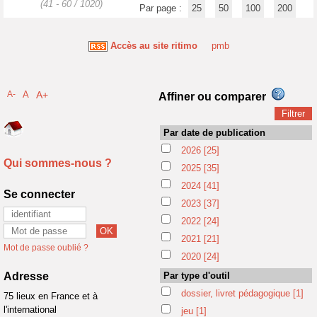
(41 - 60 / 1020)
Par page :
25
50
100
200
Accès au site ritimo
pmb
A-
A
A+
Affiner ou comparer
Par date de publication
2026
[25]
Qui sommes-nous ?
2025
[35]
2024
[41]
Se connecter
2023
[37]
2022
[24]
2021
[21]
Mot de passe oublié ?
2020
[24]
Adresse
Par type d'outil
dossier, livret pédagogique
[1]
75 lieux en France et à
l'international
jeu
[1]