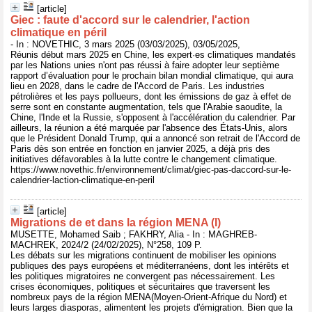
[article]
Giec : faute d'accord sur le calendrier, l'action
climatique en péril
- In : NOVETHIC, 3 mars 2025 (03/03/2025), 03/05/2025,
Réunis début mars 2025 en Chine, les expert·es climatiques mandatés
par les Nations unies n'ont pas réussi à faire adopter leur septième
rapport d’évaluation pour le prochain bilan mondial climatique, qui aura
lieu en 2028, dans le cadre de l'Accord de Paris. Les industries
pétrolières et les pays pollueurs, dont les émissions de gaz à effet de
serre sont en constante augmentation, tels que l'Arabie saoudite, la
Chine, l'Inde et la Russie, s'opposent à l'accélération du calendrier. Par
ailleurs, la réunion a été marquée par l'absence des États-Unis, alors
que le Président Donald Trump, qui a annoncé son retrait de l'Accord de
Paris dès son entrée en fonction en janvier 2025, a déjà pris des
initiatives défavorables à la lutte contre le changement climatique.
https://www.novethic.fr/environnement/climat/giec-pas-daccord-sur-le-
calendrier-laction-climatique-en-peril
[article]
Migrations de et dans la région MENA (I)
MUSETTE, Mohamed Saib ; FAKHRY, Alia - In : MAGHREB-
MACHREK, 2024/2 (24/02/2025), N°258, 109 P.
Les débats sur les migrations continuent de mobiliser les opinions
publiques des pays européens et méditerranéens, dont les intérêts et
les politiques migratoires ne convergent pas nécessairement. Les
crises économiques, politiques et sécuritaires que traversent les
nombreux pays de la région MENA(Moyen-Orient-Afrique du Nord) et
leurs larges diasporas, alimentent les projets d'émigration. Bien que la