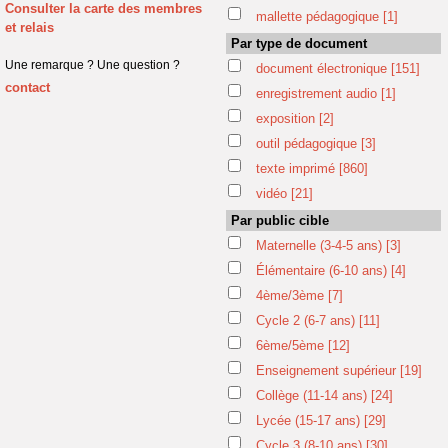
Consulter la carte des membres
mallette pédagogique
[1]
et relais
Par type de document
Une remarque ? Une question ?
document électronique
[151]
contact
enregistrement audio
[1]
exposition
[2]
outil pédagogique
[3]
texte imprimé
[860]
vidéo
[21]
Par public cible
Maternelle (3-4-5 ans)
[3]
Élémentaire (6-10 ans)
[4]
4ème/3ème
[7]
Cycle 2 (6-7 ans)
[11]
6ème/5ème
[12]
Enseignement supérieur
[19]
Collège (11-14 ans)
[24]
Lycée (15-17 ans)
[29]
Cycle 3 (8-10 ans)
[30]