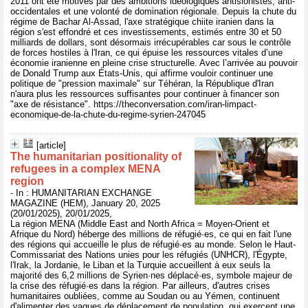
2011 ont été motivés par des ambitions idéologiques antisionistes, anti-
occidentales et une volonté de domination régionale. Depuis la chute du
régime de Bachar Al-Assad, l'axe stratégique chiite iranien dans la
région s'est effondré et ces investissements, estimés entre 30 et 50
milliards de dollars, sont désormais irrécupérables car sous le contrôle
de forces hostiles à l'Iran, ce qui épuise les ressources vitales d’une
économie iranienne en pleine crise structurelle. Avec l’arrivée au pouvoir
de Donald Trump aux États-Unis, qui affirme vouloir continuer une
politique de "pression maximale" sur Téhéran, la République d'Iran
n'aura plus les ressources suffisantes pour continuer à financer son
"axe de résistance". https://theconversation.com/iran-limpact-
economique-de-la-chute-du-regime-syrien-247045
[article]
The humanitarian positionality of
refugees in a complex MENA
region
- In : HUMANITARIAN EXCHANGE
MAGAZINE (HEM), January 20, 2025
(20/01/2025), 20/01/2025,
La région MENA (Middle East and North Africa = Moyen-Orient et
Afrique du Nord) héberge des millions de réfugié·es, ce qui en fait l'une
des régions qui accueille le plus de réfugié·es au monde. Selon le Haut-
Commissariat des Nations unies pour les réfugiés (UNHCR), l'Égypte,
l'Irak, la Jordanie, le Liban et la Turquie accueillent à eux seuls la
majorité des 6,2 millions de Syrien·nes déplacé·es, symbole majeur de
la crise des réfugié·es dans la région. Par ailleurs, d'autres crises
humanitaires oubliées, comme au Soudan ou au Yémen, continuent
d'alimenter des vagues de déplacement de population, qui exercent une