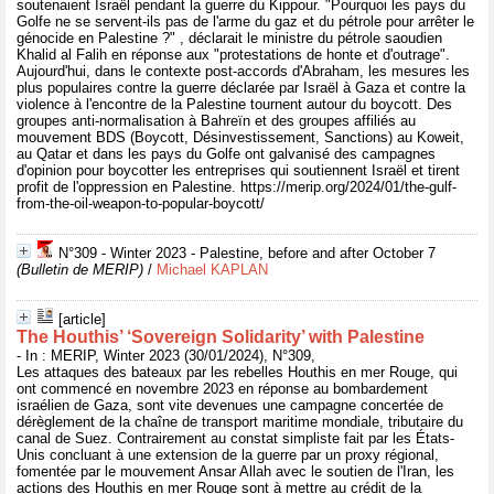
soutenaient Israël pendant la guerre du Kippour. "Pourquoi les pays du
Golfe ne se servent-ils pas de l'arme du gaz et du pétrole pour arrêter le
génocide en Palestine ?" , déclarait le ministre du pétrole saoudien
Khalid al Falih en réponse aux "protestations de honte et d'outrage".
Aujourd'hui, dans le contexte post-accords d'Abraham, les mesures les
plus populaires contre la guerre déclarée par Israël à Gaza et contre la
violence à l'encontre de la Palestine tournent autour du boycott. Des
groupes anti-normalisation à Bahreïn et des groupes affiliés au
mouvement BDS (Boycott, Désinvestissement, Sanctions) au Koweit,
au Qatar et dans les pays du Golfe ont galvanisé des campagnes
d'opinion pour boycotter les entreprises qui soutiennent Israël et tirent
profit de l'oppression en Palestine. https://merip.org/2024/01/the-gulf-
from-the-oil-weapon-to-popular-boycott/
N°309 - Winter 2023 - Palestine, before and after October 7
(Bulletin de MERIP)
/
Michael KAPLAN
[article]
The Houthis’ ‘Sovereign Solidarity’ with Palestine
- In : MERIP, Winter 2023 (30/01/2024), N°309,
Les attaques des bateaux par les rebelles Houthis en mer Rouge, qui
ont commencé en novembre 2023 en réponse au bombardement
israélien de Gaza, sont vite devenues une campagne concertée de
dérèglement de la chaîne de transport maritime mondiale, tributaire du
canal de Suez. Contrairement au constat simpliste fait par les États-
Unis concluant à une extension de la guerre par un proxy régional,
fomentée par le mouvement Ansar Allah avec le soutien de l'Iran, les
actions des Houthis en mer Rouge sont à mettre au crédit de la