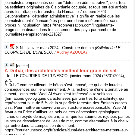
journalistes emprisonnés sont en "détention administrative", sont tous
palestiniens originaires de Cisjordanie occupée, et tous ont été arrêtés
après les attaques terroristes du Hamas le 7 octobre 2023.
L’euphémisme "détention administrative" signifie en réalité que les
journalistes ont été incarcérés pour une durée indéterminée, sans
procès ni inculpation. https://theconversation.com/linquietante-
progression-disrael-dans-le-classement-des-pays-par-nombre-de-
journalistes-emprisonnes-221627
S.N. - janvier-mars 2024 - Construire demain
(Bulletin de LE
COURRIER DE L'UNESCO)
/
Audrey AZOULAY
[article]
À Dubaï, des architectes mettent leur grain de sel
- In : LE COURRIER DE L'UNESCO, janvier-mars 2024 (26/01/2024),
S.N.,
À Dubaï comme ailleurs, le béton s’est imposé, ce qui a de lourdes
conséquences sur l’environnement. À la recherche d’une alternative au
ciment, l'architecte Wael Al Awar s’est intéressé aux sebkhas
(formations géologiques caractérisées par une très forte salinité), qui
représentent plus de 5 % de la superficie terrestre des Émirats arabes
unis. Pour mettre en œuvre une architecture écoresponsable, Wael Al
Awar a eu l'idée d'utiliser les sels de ces dépressions géologiques
riches en oxyde de magnésium, ainsi que les saumures rejetées par les
usines de dessalement de l’eau de mer, comme alternatives à la chaux
qui entre dans la composition du ciment.
https://courier.unesco.org/fr/articles/dubai-des-architectes-mettent-leur-
grain-de-sel