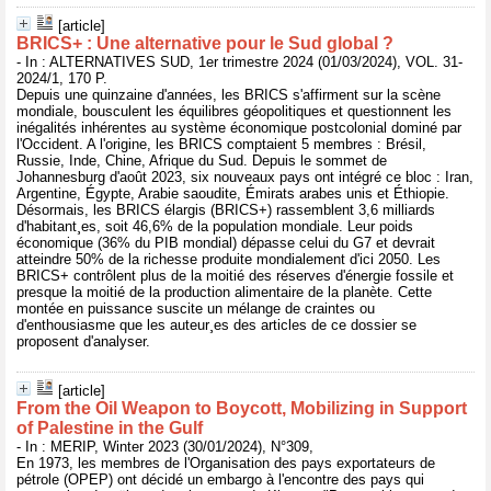
[article]
BRICS+ : Une alternative pour le Sud global ?
- In : ALTERNATIVES SUD, 1er trimestre 2024 (01/03/2024), VOL. 31-
2024/1, 170 P.
Depuis une quinzaine d'années, les BRICS s'affirment sur la scène
mondiale, bousculent les équilibres géopolitiques et questionnent les
inégalités inhérentes au système économique postcolonial dominé par
l'Occident. A l'origine, les BRICS comptaient 5 membres : Brésil,
Russie, Inde, Chine, Afrique du Sud. Depuis le sommet de
Johannesburg d'août 2023, six nouveaux pays ont intégré ce bloc : Iran,
Argentine, Égypte, Arabie saoudite, Émirats arabes unis et Éthiopie.
Désormais, les BRICS élargis (BRICS+) rassemblent 3,6 milliards
d'habitant¸es, soit 46,6% de la population mondiale. Leur poids
économique (36% du PIB mondial) dépasse celui du G7 et devrait
atteindre 50% de la richesse produite mondialement d'ici 2050. Les
BRICS+ contrôlent plus de la moitié des réserves d'énergie fossile et
presque la moitié de la production alimentaire de la planète. Cette
montée en puissance suscite un mélange de craintes ou
d'enthousiasme que les auteur¸es des articles de ce dossier se
proposent d'analyser.
[article]
From the Oil Weapon to Boycott, Mobilizing in Support
of Palestine in the Gulf
- In : MERIP, Winter 2023 (30/01/2024), N°309,
En 1973, les membres de l'Organisation des pays exportateurs de
pétrole (OPEP) ont décidé un embargo à l'encontre des pays qui