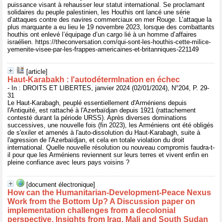
puissance visant à rehausser leur statut international. Se proclamant
solidaires du peuple palestinien, les Houthis ont lancé une série
d’attaques contre des navires commerciaux en mer Rouge. L’attaque la
plus marquante a eu lieu le 19 novembre 2023, lorsque des combattants
houthis ont enlevé l’équipage d’un cargo lié à un homme d’affaires
israélien. https://theconversation.com/qui-sont-les-houthis-cette-milice-
yemenite-visee-par-les-frappes-americaines-et-britanniques-221149
[article]
Haut-Karabakh : l'autodétermlnation en échec
- In : DROITS ET LIBERTES, janvier 2024 (02/01/2024), N°204, P. 29-
31
Le Haut-Karabagh, peuplé essentiellement d'Arméniens depuis
l'Antiquité, est rattaché à l'Azerbaïdjan depuis 1921 (rattachement
contesté durant la période URSS). Après diverses dominations
successives, une nouvelle fois (fin 2023), les Arméniens ont été obligés
de s'exiler et amenés à l'auto-dissolution du Haut-Karabagh, suite à
l'agression de l'Azerbaïdjan, et cela en totale violation du droit
international. Quelle nouvelle résolution ou nouveau compromis faudra-t-
il pour que les Arméniens reviennent sur leurs terres et vivent enfin en
pleine confiance avec leurs pays voisins ?
[document électronique]
How can the Humanitarian-Development-Peace Nexus
Work from the Bottom Up? A Discussion paper on
implementation challenges from a decolonial
perspective. Insights from Iraq, Mali and South Sudan