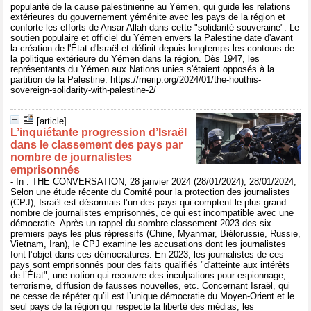
popularité de la cause palestinienne au Yémen, qui guide les relations
extérieures du gouvernement yéménite avec les pays de la région et
conforte les efforts de Ansar Allah dans cette "solidarité souveraine". Le
soutien populaire et officiel du Yémen envers la Palestine date d'avant
la création de l'État d'Israël et définit depuis longtemps les contours de
la politique extérieure du Yémen dans la région. Dès 1947, les
représentants du Yémen aux Nations unies s'étaient opposés à la
partition de la Palestine. https://merip.org/2024/01/the-houthis-
sovereign-solidarity-with-palestine-2/
[article]
L’inquiétante progression d’Israël
dans le classement des pays par
nombre de journalistes
emprisonnés
- In : THE CONVERSATION, 28 janvier 2024 (28/01/2024), 28/01/2024,
Selon une étude récente du Comité pour la protection des journalistes
(CPJ), Israël est désormais l’un des pays qui comptent le plus grand
nombre de journalistes emprisonnés, ce qui est incompatible avec une
démocratie. Après un rappel du sombre classement 2023 des six
premiers pays les plus répressifs (Chine, Myanmar, Biélorussie, Russie,
Vietnam, Iran), le CPJ examine les accusations dont les journalistes
font l’objet dans ces démocratures. En 2023, les journalistes de ces
pays sont emprisonnés pour des faits qualifiés "d'atteinte aux intérêts
de l’État", une notion qui recouvre des inculpations pour espionnage,
terrorisme, diffusion de fausses nouvelles, etc. Concernant Israël, qui
ne cesse de répéter qu’il est l’unique démocratie du Moyen-Orient et le
seul pays de la région qui respecte la liberté des médias, les