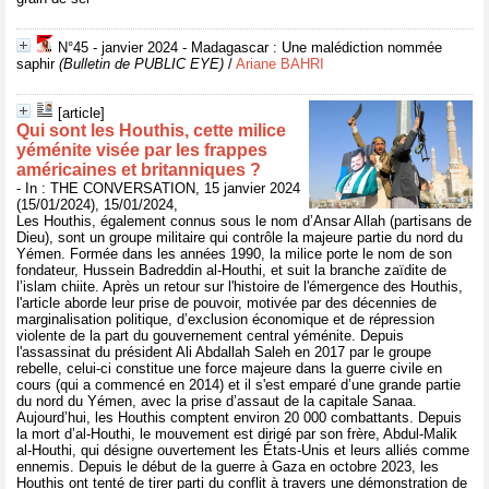
N°45 - janvier 2024 - Madagascar : Une malédiction nommée
saphir
(Bulletin de PUBLIC EYE)
/
Ariane BAHRI
[article]
Qui sont les Houthis, cette milice
yéménite visée par les frappes
américaines et britanniques ?
- In : THE CONVERSATION, 15 janvier 2024
(15/01/2024), 15/01/2024,
Les Houthis, également connus sous le nom d’Ansar Allah (partisans de
Dieu), sont un groupe militaire qui contrôle la majeure partie du nord du
Yémen. Formée dans les années 1990, la milice porte le nom de son
fondateur, Hussein Badreddin al-Houthi, et suit la branche zaïdite de
l’islam chiite. Après un retour sur l'histoire de l'émergence des Houthis,
l'article aborde leur prise de pouvoir, motivée par des décennies de
marginalisation politique, d’exclusion économique et de répression
violente de la part du gouvernement central yéménite. Depuis
l'assassinat du président Ali Abdallah Saleh en 2017 par le groupe
rebelle, celui-ci constitue une force majeure dans la guerre civile en
cours (qui a commencé en 2014) et il s'est emparé d’une grande partie
du nord du Yémen, avec la prise d’assaut de la capitale Sanaa.
Aujourd’hui, les Houthis comptent environ 20 000 combattants. Depuis
la mort d’al-Houthi, le mouvement est dirigé par son frère, Abdul-Malik
al-Houthi, qui désigne ouvertement les États-Unis et leurs alliés comme
ennemis. Depuis le début de la guerre à Gaza en octobre 2023, les
Houthis ont tenté de tirer parti du conflit à travers une démonstration de