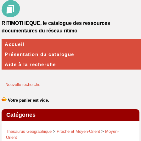
RITIMOTHEQUE, le catalogue des ressources
documentaires du réseau ritimo
Accueil
Présentation du catalogue
Aide à la recherche
Nouvelle recherche
Catégories
Thésaurus Géographique
>
Proche et Moyen-Orient
>
Moyen-
Orient