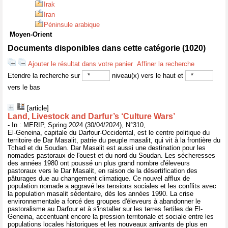
Irak
Iran
Péninsule arabique
Moyen-Orient
Documents disponibles dans cette catégorie (
1020
)
Ajouter le résultat dans votre panier
Affiner la recherche
Etendre la recherche sur
niveau(x) vers le haut et
vers le bas
[article]
Land, Livestock and Darfur’s ‘Culture Wars’
- In : MERIP, Spring 2024 (30/04/2024), N°310,
El-Geneina, capitale du Darfour-Occidental, est le centre politique du
territoire de Dar Masalit, patrie du peuple masalit, qui vit à la frontière du
Tchad et du Soudan. Dar Masalit est aussi une destination pour les
nomades pastoraux de l'ouest et du nord du Soudan. Les sécheresses
des années 1980 ont poussé un plus grand nombre d'éleveurs
pastoraux vers le Dar Masalit, en raison de la désertification des
pâturages due au changement climatique. Ce nouvel afflux de
population nomade a aggravé les tensions sociales et les conflits avec
la population masalit sédentaire, dès les années 1990. La crise
environnementale a forcé des groupes d'éleveurs à abandonner le
pastoralisme au Darfour et à s'installer sur les terres fertiles de El-
Geneina, accentuant encore la pression territoriale et sociale entre les
populations locales historiques et les nouveaux arrivants de plus en