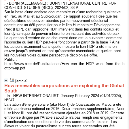
, - BONN (ALLEMAGNE) : BONN INTERNATIONAL CENTRE FOR
CONFLICT STUDIES (BICC), 2024/02, 33 P.
Sur la base d'une analyse documentaire et d'une recherche qualitative
en Irak, au Mali et au Sud-Soudan, ce rapport soutient l’idée que les
déséquilibres de pouvoir abordés par le mouvement décolonial
constituent un défi particulier pour le lien Humanitaire-Développement-
Paix (HDP), car l'approche HDP intervient dans les conflits locaux et
leur dynamique de pouvoir inhérente en incluant des activités de paix.
La question directrice de ce document donc est la suivante : comment
l'approche du lien HDP peut-elle fonctionner à partir de la base ? Ainsi,
les auteurs examinent dans quelle mesure le lien HDP a été mis en
œuvre jusqu'à présent en tant qu'approche ascendante et quelles sont
les nouvelles voies qu'une perspective décoloniale offre.
Public :
https://www.bicc.de/Publikationen/How_can_the_HDP_work_from_the_b
ottom-up.pdf
[article]
How renewables corporations are exploiting the Global
South
- In : NEW INTERNATIONALIST, January-February 2024 (01/01/2024),
N°547,
La station d'énergie solaire (aka Noor I) de Ouarzazate au Maroc a été
reliée au réseau national en 2016. Deux tranches supplémentaires, Noor
II et Noor III, ont été respectivement ajoutées en 2018 et 2019. Or cette
entreprise dirigée par l'Arabie saoudite n'a pas rempli ses engagements
d'amélioration des conditions de vie des communautés locales. Les
éleveurs vivant du pastoralisme sur ces terres ancestrales ont été