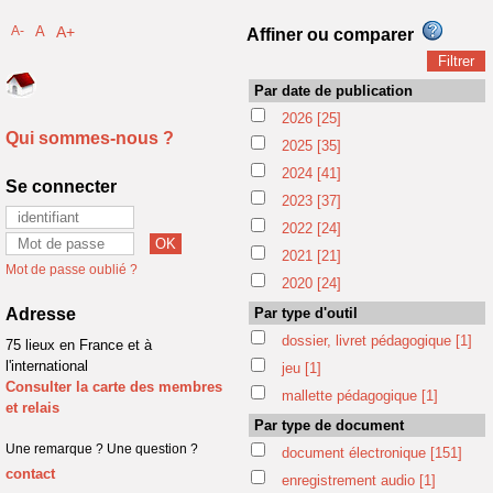
A-
A
A+
Affiner ou comparer
Par date de publication
2026
[25]
Qui sommes-nous ?
2025
[35]
2024
[41]
Se connecter
2023
[37]
2022
[24]
2021
[21]
Mot de passe oublié ?
2020
[24]
Adresse
Par type d'outil
dossier, livret pédagogique
[1]
75 lieux en France et à
l'international
jeu
[1]
Consulter la carte des membres
mallette pédagogique
[1]
et relais
Par type de document
Une remarque ? Une question ?
document électronique
[151]
contact
enregistrement audio
[1]