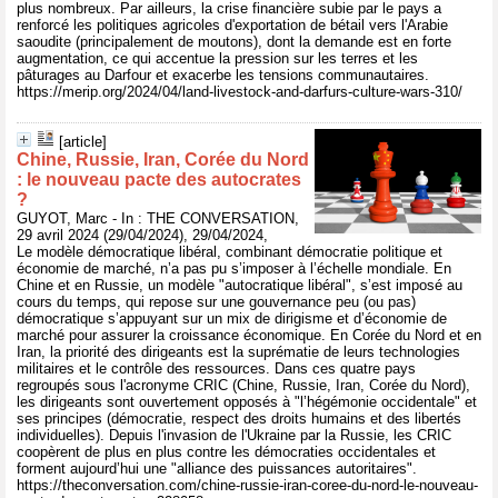
plus nombreux. Par ailleurs, la crise financière subie par le pays a
renforcé les politiques agricoles d'exportation de bétail vers l'Arabie
saoudite (principalement de moutons), dont la demande est en forte
augmentation, ce qui accentue la pression sur les terres et les
pâturages au Darfour et exacerbe les tensions communautaires.
https://merip.org/2024/04/land-livestock-and-darfurs-culture-wars-310/
[article]
Chine, Russie, Iran, Corée du Nord
: le nouveau pacte des autocrates
?
GUYOT, Marc - In : THE CONVERSATION,
29 avril 2024 (29/04/2024), 29/04/2024,
Le modèle démocratique libéral, combinant démocratie politique et
économie de marché, n’a pas pu s’imposer à l’échelle mondiale. En
Chine et en Russie, un modèle "autocratique libéral", s’est imposé au
cours du temps, qui repose sur une gouvernance peu (ou pas)
démocratique s’appuyant sur un mix de dirigisme et d’économie de
marché pour assurer la croissance économique. En Corée du Nord et en
Iran, la priorité des dirigeants est la suprématie de leurs technologies
militaires et le contrôle des ressources. Dans ces quatre pays
regroupés sous l'acronyme CRIC (Chine, Russie, Iran, Corée du Nord),
les dirigeants sont ouvertement opposés à "l’hégémonie occidentale" et
ses principes (démocratie, respect des droits humains et des libertés
individuelles). Depuis l'invasion de l'Ukraine par la Russie, les CRIC
coopèrent de plus en plus contre les démocraties occidentales et
forment aujourd’hui une "alliance des puissances autoritaires".
https://theconversation.com/chine-russie-iran-coree-du-nord-le-nouveau-