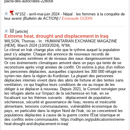
pacte-des-autocrates-228058
N°152 - avril-mai-juin 2024 - Népal : les femmes à la conquête de
leur avenir
(Bulletin de ACTION)
/
Emeraude GODIN
[article]
Extreme heat, drought and displacement in Iraq
WILSON, Thomas - In : HUMANITARIAN EXCHANGE MAGAZINE
(HEM), March 2024 (13/03/2024), N°84,
Le climat en Irak change plus vite que le rythme auquel la population
peut s'y adapter. Chaque été annonce de nouveaux records de
températures extrêmes et de niveaux des eaux dangereusement bas.
Or ces événements climatiques arrivent dans un pays qui tente de se
reconstruire après vingt années de conflit. On estime à plus d'un million
les personnes déplacées, auxquelles s'ajoutent les 300 000 réfugié·es
syrien·nes dans la région du Kurdistan. La plupart des personnes
déplacées internes vivent dans des abris de fortune et des tentes sans
ventilation, ce qui fragilise leurs conditions de vie au risque de les
obliger à se déplacer à nouveau. Depuis 2021, le Conseil norvégien pour
les réfugiés alerte sur l'impact de la sécheresse en Irak, en se
focalisant sur les thèmes suivants : déplacement de population,
sécheresse, sécurité et gouvernance de l'eau, revenu et insécurité
alimentaire, tensions communautaires, vulnérabilité économique du
pays, en particulier dans la région Nord de l'Irak, où se concentrent les
populations déplacées à cause de la guerre contre l'État islamique et
des conflits entre communautés. https://odihpn.org/publication/extreme-
heat-drought-and-displacement-in-iraq/