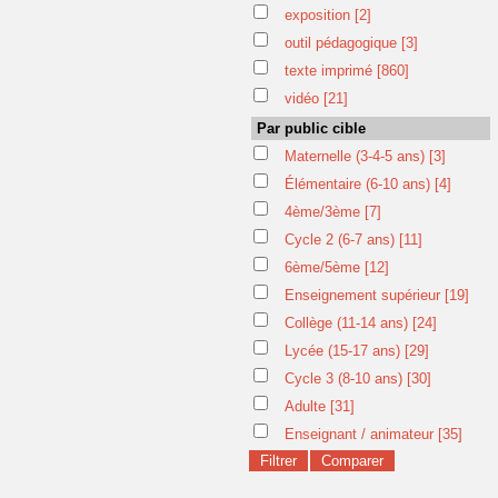
exposition
[2]
outil pédagogique
[3]
texte imprimé
[860]
vidéo
[21]
Par public cible
Maternelle (3-4-5 ans)
[3]
Élémentaire (6-10 ans)
[4]
4ème/3ème
[7]
Cycle 2 (6-7 ans)
[11]
6ème/5ème
[12]
Enseignement supérieur
[19]
Collège (11-14 ans)
[24]
Lycée (15-17 ans)
[29]
Cycle 3 (8-10 ans)
[30]
Adulte
[31]
Enseignant / animateur
[35]