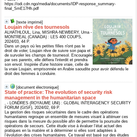
https://odi.cdn.ngo/media/documents/IDP-response_summary-
final_SmE17Hh.pdf
[texte imprimé]
Loujain rêve des tournesols
ALHATHLOUL, Lina, MISHRA-NEWBERY, Uma -
MONTREAL (CANADA) : LES 400 COUPS,
2024/03, 44 P.
Dans un pays où les petites filles n'ont pas le
droit de voler, Loujain rêve de suivre son papa et
de survoler les champs de tournesol. Encouragée
par ses parents, elle défiera l'interdit et prendra
son envol. Inspirée d'une histoire vraie, celle de
la vraie Loujain, emprisonnée en Arabie saoudite pour avoir défendu le
droit des femmes à conduire.
[document électronique]
State of practice: The evolution of security risk
management in the humanitarian space
, - LONDRES (ROYAUME UNI) : GLOBAL INTERAGENCY SECURITY
FORUM (GISF), 2024/02, 69 P.
La gestion des risques sécuritaires dans le cadre des opérations
humanitaires regroupe un ensemble de mesures visant à atténuer ces
risques dans la mesure du possible afin de permettre la poursuite des
opérations de secours. Cette étude vise à évaluer l’état actuel des
pratiques en la matière et à déterminer si elles sont adaptées à
l’évolution des crises humanitaires. Ce travail est basé sur des études