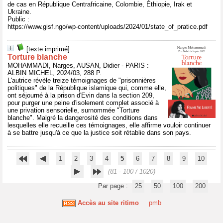
de cas en République Centrafricaine, Colombie, Éthiopie, Irak et
Ukraine.
Public :
https://www.gisf.ngo/wp-content/uploads/2024/01/state_of_pratice.pdf
[texte imprimé]
Torture blanche
MOHAMMADI, Narges, AUSAN, Didier - PARIS :
ALBIN MICHEL, 2024/03, 288 P.
L'autrice révèle treize témoignages de "prisonnières
politiques" de la République islamique qui, comme elle,
ont séjourné à la prison d'Evin dans la section 209,
pour purger une peine d'isolement complet associé à
une privation sensorielle, surnommée "Torture
blanche". Malgré la dangerosité des conditions dans
lesquelles elle recueille ces témoignages, elle affirme vouloir continuer
à se battre jusqu'à ce que la justice soit rétablie dans son pays.
1
2
3
4
5
6
7
8
9
10
(81 - 100 / 1020)
Par page :
25
50
100
200
Accès au site ritimo
pmb