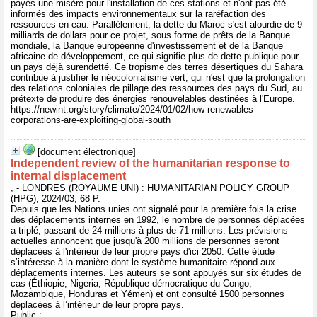
payés une misère pour l'installation de ces stations et n'ont pas été
informés des impacts environnementaux sur la raréfaction des
ressources en eau. Parallèlement, la dette du Maroc s'est alourdie de 9
milliards de dollars pour ce projet, sous forme de prêts de la Banque
mondiale, la Banque européenne d'investissement et de la Banque
africaine de développement, ce qui signifie plus de dette publique pour
un pays déjà surendetté. Ce tropisme des terres désertiques du Sahara
contribue à justifier le néocolonialisme vert, qui n'est que la prolongation
des relations coloniales de pillage des ressources des pays du Sud, au
prétexte de produire des énergies renouvelables destinées à l'Europe.
https://newint.org/story/climate/2024/01/02/how-renewables-
corporations-are-exploiting-global-south
[document électronique]
Independent review of the humanitarian response to
internal displacement
, - LONDRES (ROYAUME UNI) : HUMANITARIAN POLICY GROUP
(HPG), 2024/03, 68 P.
Depuis que les Nations unies ont signalé pour la première fois la crise
des déplacements internes en 1992, le nombre de personnes déplacées
a triplé, passant de 24 millions à plus de 71 millions. Les prévisions
actuelles annoncent que jusqu'à 200 millions de personnes seront
déplacées à l'intérieur de leur propre pays d'ici 2050. Cette étude
s’intéresse à la manière dont le système humanitaire répond aux
déplacements internes. Les auteurs se sont appuyés sur six études de
cas (Éthiopie, Nigeria, République démocratique du Congo,
Mozambique, Honduras et Yémen) et ont consulté 1500 personnes
déplacées à l’intérieur de leur propre pays.
Public :