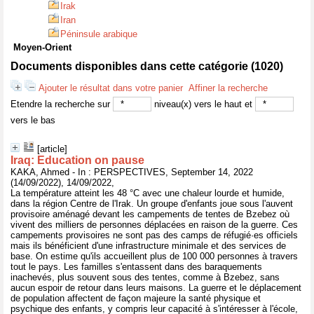
Irak
Iran
Péninsule arabique
Moyen-Orient
Documents disponibles dans cette catégorie (
1020
)
Ajouter le résultat dans votre panier
Affiner la recherche
Etendre la recherche sur
niveau(x) vers le haut et
vers le bas
[article]
Iraq: Education on pause
KAKA, Ahmed - In : PERSPECTIVES, September 14, 2022
(14/09/2022), 14/09/2022,
La température atteint les 48 °C avec une chaleur lourde et humide,
dans la région Centre de l'Irak. Un groupe d'enfants joue sous l'auvent
provisoire aménagé devant les campements de tentes de Bzebez où
vivent des milliers de personnes déplacées en raison de la guerre. Ces
campements provisoires ne sont pas des camps de réfugié·es officiels
mais ils bénéficient d'une infrastructure minimale et des services de
base. On estime qu'ils accueillent plus de 100 000 personnes à travers
tout le pays. Les familles s'entassent dans des baraquements
inachevés, plus souvent sous des tentes, comme à Bzebez, sans
aucun espoir de retour dans leurs maisons. La guerre et le déplacement
de population affectent de façon majeure la santé physique et
psychique des enfants, y compris leur capacité à s'intéresser à l'école,