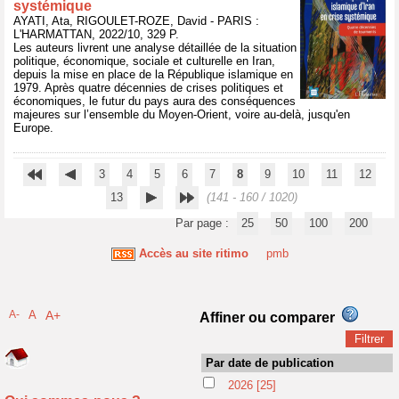
systémique
AYATI, Ata, RIGOULET-ROZE, David - PARIS :
L'HARMATTAN, 2022/10, 329 P.
Les auteurs livrent une analyse détaillée de la situation
politique, économique, sociale et culturelle en Iran,
depuis la mise en place de la République islamique en
1979. Après quatre décennies de crises politiques et
économiques, le futur du pays aura des conséquences
majeures sur l’ensemble du Moyen-Orient, voire au-delà, jusqu'en
Europe.
3
4
5
6
7
8
9
10
11
12
13
(141 - 160 / 1020)
Par page :
25
50
100
200
Accès au site ritimo
pmb
A-
A
A+
Affiner ou comparer
Par date de publication
2026
[25]