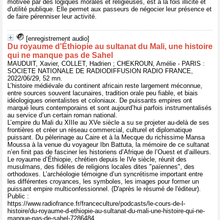
motivée par des logiques morales et religieuses, est à la fois illicite et
d'utilité publique. Elle permet aux passeurs de négocier leur présence et
de faire pérenniser leur activité.
[enregistrement audio]
Du royaume d'Éthiopie au sultanat du Mali, une histoire
qui ne manque pas de Sahel
MAUDUIT, Xavier, COLLET, Hadrien ; CHEKROUN, Amélie - PARIS :
SOCIETE NATIONALE DE RADIODIFFUSION RADIO FRANCE,
2022/06/29, 52 mn.
L’histoire médiévale du continent africain reste largement méconnue,
entre sources souvent lacunaires, tradition orale peu fiable, et biais
idéologiques orientalistes et coloniaux. De puissants empires ont
marqué leurs contemporains et sont aujourd’hui parfois instrumentalisés
au service d’un certain roman national.
L’empire du Mali du XIIIe au XVe siècle a su se projeter au-delà de ses
frontières et créer un réseau commercial, culturel et diplomatique
puissant. Du pèlerinage au Caire et à la Mecque du richissime Mansa
Moussa à la venue du voyageur Ibn Battuta, la mémoire de ce sultanat
n’en finit pas de fasciner les historiens d’Afrique de l’Ouest et d’ailleurs.
Le royaume d’Éthiopie, chrétien depuis le IVe siècle, réunit des
musulmans, des fidèles de religions locales dites "païennes", des
orthodoxes. L’archéologie témoigne d’un syncrétisme important entre
les différentes croyances, les symboles, les images pour former un
puissant empire multiconfessionnel. (D'après le résumé de l'éditeur).
Public :
https://www.radiofrance.fr/franceculture/podcasts/le-cours-de-l-
histoire/du-royaume-d-ethiopie-au-sultanat-du-mali-une-histoire-qui-ne-
manque-pas-de-sahel-7286484