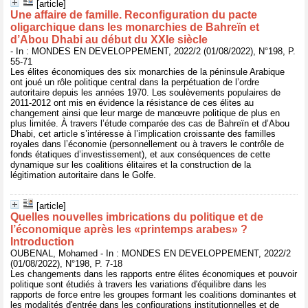
[article]
Une affaire de famille. Reconfiguration du pacte
oligarchique dans les monarchies de Bahreïn et
d’Abou Dhabi au début du XXIe siècle
- In : MONDES EN DEVELOPPEMENT, 2022/2 (01/08/2022), N°198, P.
55-71
Les élites économiques des six monarchies de la péninsule Arabique
ont joué un rôle politique central dans la perpétuation de l’ordre
autoritaire depuis les années 1970. Les soulèvements populaires de
2011-2012 ont mis en évidence la résistance de ces élites au
changement ainsi que leur marge de manœuvre politique de plus en
plus limitée. À travers l’étude comparée des cas de Bahreïn et d’Abou
Dhabi, cet article s’intéresse à l’implication croissante des familles
royales dans l’économie (personnellement ou à travers le contrôle de
fonds étatiques d’investissement), et aux conséquences de cette
dynamique sur les coalitions élitaires et la construction de la
légitimation autoritaire dans le Golfe.
[article]
Quelles nouvelles imbrications du politique et de
l’économique après les «printemps arabes» ?
Introduction
OUBENAL, Mohamed - In : MONDES EN DEVELOPPEMENT, 2022/2
(01/08/2022), N°198, P. 7-18
Les changements dans les rapports entre élites économiques et pouvoir
politique sont étudiés à travers les variations d'équilibre dans les
rapports de force entre les groupes formant les coalitions dominantes et
les modalités d'entrée dans les configurations institutionnelles et de