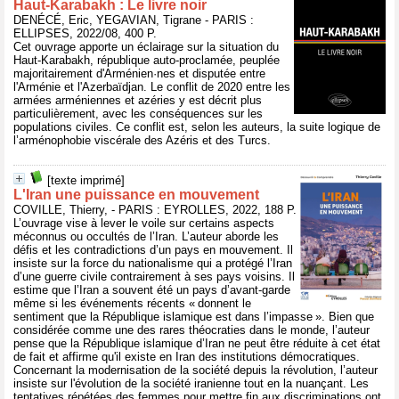
Haut-Karabakh : Le livre noir
DENÉCÉ, Eric, YEGAVIAN, Tigrane - PARIS :
ELLIPSES, 2022/08, 400 P.
Cet ouvrage apporte un éclairage sur la situation du
Haut-Karabakh, république auto-proclamée, peuplée
majoritairement d'Arménien·nes et disputée entre
l'Arménie et l'Azerbaïdjan. Le conflit de 2020 entre les
armées arméniennes et azéries y est décrit plus
particulièrement, avec les conséquences sur les
populations civiles. Ce conflit est, selon les auteurs, la suite logique de
l’arménophobie viscérale des Azéris et des Turcs.
[texte imprimé]
L'Iran une puissance en mouvement
COVILLE, Thierry, - PARIS : EYROLLES, 2022, 188 P.
L’ouvrage vise à lever le voile sur certains aspects
méconnus ou occultés de l’Iran. L’auteur aborde les
défis et les contradictions d’un pays en mouvement. Il
insiste sur la force du nationalisme qui a protégé l’Iran
d’une guerre civile contrairement à ses pays voisins. Il
estime que l’Iran a souvent été un pays d’avant-garde
même si les événements récents « donnent le
sentiment que la République islamique est dans l’impasse ». Bien que
considérée comme une des rares théocraties dans le monde, l’auteur
pense que la République islamique d’Iran ne peut être réduite à cet état
de fait et affirme qu'il existe en Iran des institutions démocratiques.
Concernant la modernisation de la société depuis la révolution, l’auteur
insiste sur l'évolution de la société iranienne tout en la nuançant. Les
tentatives répétées des femmes pour mettre fin aux discriminations ont