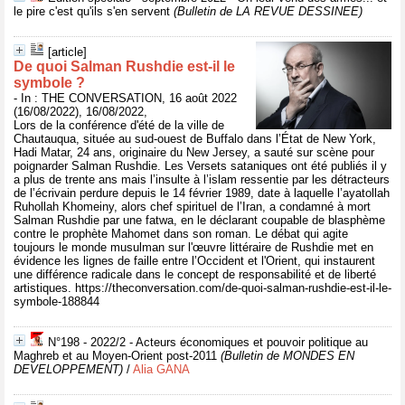
le pire c'est qu'ils s'en servent
(Bulletin de LA REVUE DESSINEE)
[article]
De quoi Salman Rushdie est-il le
symbole ?
- In : THE CONVERSATION, 16 août 2022
(16/08/2022), 16/08/2022,
Lors de la conférence d'été de la ville de
Chautauqua, située au sud-ouest de Buffalo dans l’État de New York,
Hadi Matar, 24 ans, originaire du New Jersey, a sauté sur scène pour
poignarder Salman Rushdie. Les Versets sataniques ont été publiés il y
a plus de trente ans mais l’insulte à l’islam ressentie par les détracteurs
de l’écrivain perdure depuis le 14 février 1989, date à laquelle l’ayatollah
Ruhollah Khomeiny, alors chef spirituel de l’Iran, a condamné à mort
Salman Rushdie par une fatwa, en le déclarant coupable de blasphème
contre le prophète Mahomet dans son roman. Le débat qui agite
toujours le monde musulman sur l'œuvre littéraire de Rushdie met en
évidence les lignes de faille entre l’Occident et l'Orient, qui instaurent
une différence radicale dans le concept de responsabilité et de liberté
artistiques. https://theconversation.com/de-quoi-salman-rushdie-est-il-le-
symbole-188844
N°198 - 2022/2 - Acteurs économiques et pouvoir politique au
Maghreb et au Moyen-Orient post-2011
(Bulletin de MONDES EN
DEVELOPPEMENT)
/
Alia GANA