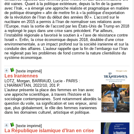
été vaines. Quant à la politique extérieure, depuis la fin de la guerre
avec l’Irak, « a émergé une approche réaliste et pragmatique en matière
de politique étrangère » afin de mettre fin à « la politique d’exportation
de la révolution de l’Iran du début des années 80 ». L’accord sur le
nucléaire en 2015 a permis à l’Iran de normaliser ses relations avec
l’Europe, mais la sortie de l’accord par les États-Unis de Trump en 2018
a replongé le pays dans une crise sans précédent. Par ailleurs,
l’instabilité régionale a favorisé le soutien à « l’axe de résistance contre
Israël ». Enfin, la crise économique depuis 2018, doublée d’une crise
environnementale, a un impact profond sur la société iranienne et sur la
conduite des affaires. L’auteur rappelle que la fin de l’embargo sur l’Iran
ne réglerait pas les problèmes de fond comme la nature clientéliste du
système économique.
[texte imprimé]
Les Iraniennes
LOTZ, Morgan, BARRAUD, Lucie - PARIS :
L'HARMATTAN, 2022/10, 201 P.
L'auteur présente la place des femmes en Iran avec
une approche scientifique, à travers l'histoire et la
sociologie contemporaines. Sont notamment abordés la
question du voile, sa signification et ses enjeux, ainsi
que, plus globalement, le rôle des femmes iraniennes
dans les domaines culturel, artistique et politique.
[texte imprimé]
La République islamique d'Iran en crise