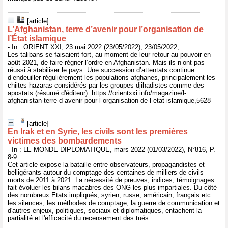
[article]
L’Afghanistan, terre d’avenir pour l’organisation de
l’État islamique
- In : ORIENT XXI, 23 mai 2022 (23/05/2022), 23/05/2022,
Les talibans se faisaient fort, au moment de leur retour au pouvoir en
août 2021, de faire régner l’ordre en Afghanistan. Mais ils n’ont pas
réussi à stabiliser le pays. Une succession d’attentats continue
d’endeuiller régulièrement les populations afghanes, principalement les
chiites hazaras considérés par les groupes djihadistes comme des
apostats (résumé d'éditeur). https://orientxxi.info/magazine/l-
afghanistan-terre-d-avenir-pour-l-organisation-de-l-etat-islamique,5628
[article]
En Irak et en Syrie, les civils sont les premières
victimes des bombardements
- In : LE MONDE DIPLOMATIQUE, mars 2022 (01/03/2022), N°816, P.
8-9
Cet article expose la bataille entre observateurs, propagandistes et
belligérants autour du comptage des centaines de milliers de civils
morts de 2011 à 2021. La nécessité de preuves, indices, témoignages
fait évoluer les bilans macabres des ONG les plus impartiales. Du côté
des nombreux Etats impliqués, syrien, russe, américain, français etc.
les silences, les méthodes de comptage, la guerre de communication et
d'autres enjeux, politiques, sociaux et diplomatiques, entachent la
partialité et l'efficacité du recensement des tués.