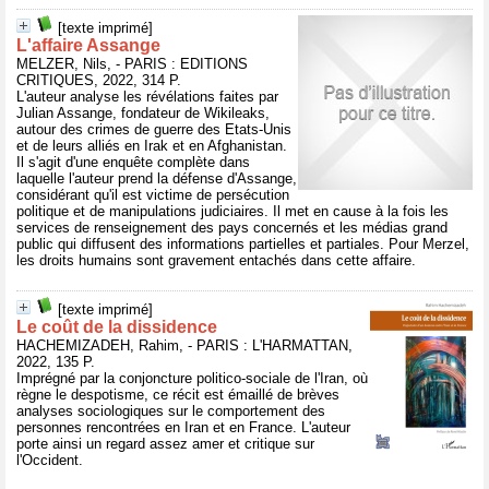
[texte imprimé]
L'affaire Assange
MELZER, Nils, - PARIS : EDITIONS
CRITIQUES, 2022, 314 P.
L'auteur analyse les révélations faites par
Julian Assange, fondateur de Wikileaks,
autour des crimes de guerre des Etats-Unis
et de leurs alliés en Irak et en Afghanistan.
Il s'agit d'une enquête complète dans
laquelle l'auteur prend la défense d'Assange,
considérant qu'il est victime de persécution
politique et de manipulations judiciaires. Il met en cause à la fois les
services de renseignement des pays concernés et les médias grand
public qui diffusent des informations partielles et partiales. Pour Merzel,
les droits humains sont gravement entachés dans cette affaire.
[texte imprimé]
Le coût de la dissidence
HACHEMIZADEH, Rahim, - PARIS : L'HARMATTAN,
2022, 135 P.
Imprégné par la conjoncture politico-sociale de l'Iran, où
règne le despotisme, ce récit est émaillé de brèves
analyses sociologiques sur le comportement des
personnes rencontrées en Iran et en France. L'auteur
porte ainsi un regard assez amer et critique sur
l'Occident.