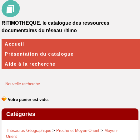
RITIMOTHEQUE, le catalogue des ressources
documentaires du réseau ritimo
Accueil
Présentation du catalogue
Aide à la recherche
Nouvelle recherche
Catégories
Thésaurus Géographique
>
Proche et Moyen-Orient
>
Moyen-
Orient