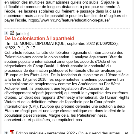
en raison des multiples traumatismes qu'iels ont subis. S'ajoute la
difficulté de parcourir de longues distances à pied pour se rendre à
l'école, les lacunes scolaires qui freinent le passage dans la classe
supérieure, mais aussi l'impossibilité pour les familles de réfugié·es de
payer l'école. https://www.nrc.no/feature/education-on-pause/
[article]
De la colonisation à l'apartheid
- In : LE MONDE DIPLOMATIQUE, septembre 2022 (01/09/2022),
N°822, P. 1, P. 17
Cet article retrace la lutte de libération régionale et internationale des
Palestinien·nes contre la colonisation. Il analyse également l'état du
soutien populaire international ainsi que les accords d'Oslo et les
négociations de Camp David. Il décrit ensuite la continuité du
processus de domination politique et territoriale d'Israël avalisée par
l'Europe et les États-Unis. De la fondation du sionisme au 19ème siècle
à la loi du 19 juillet 2018, les suprématistes israéliens poursuivent un
«colonialisme de peuplement» comme les Américains au Far West.
Actuellement, ils produisent une législation d'exclusion et de
développement séparé (apartheid) qui reçoit la sympathie des extrêmes-
droites. En dépit des rapports d'Amnesty international, de Human Rights
Watch et de la définition même de l'apartheid par la Cour pénale
internationale (CPI), l'Europe qui prétend défendre une solution à deux
États ne réagit pas et une large classe politique est dans le déni de la
population palestinienne. Malgré cela, les Palestinien·ness,
conscient·es et politisé·es, ne capitulent pas.
Edition spéciale - septembre 2022 - On leur vend des armes... et