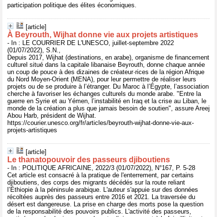
participation politique des élites économiques.
[article]
À Beyrouth, Wijhat donne vie aux projets artistiques
- In : LE COURRIER DE L'UNESCO, juillet-septembre 2022
(01/07/2022), S.N.,
Depuis 2017, Wijhat (destinations, en arabe), organisme de financement
culturel situé dans la capitale libanaise Beyrouth, donne chaque année
un coup de pouce à des dizaines de créateur·rices de la région Afrique
du Nord Moyen-Orient (MENA), pour leur permettre de réaliser leurs
projets ou de se produire à l’étranger. Du Maroc à l’Égypte, l’association
cherche à favoriser les échanges culturels du monde arabe. "Entre la
guerre en Syrie et au Yémen, l’instabilité en Iraq et la crise au Liban, le
monde de la création a plus que jamais besoin de soutien", assure Areej
Abou Harb, président de Wijhat.
https://courier.unesco.org/fr/articles/beyrouth-wijhat-donne-vie-aux-
projets-artistiques
[article]
Le thanatopouvoir des passeurs djiboutiens
- In : POLITIQUE AFRICAINE, 2022/3 (01/07/2022), N°167, P. 5-28
Cet article est consacré à la pratique de l'enterrement, par certains
djiboutiens, des corps des migrants décédés sur la route reliant
l’Éthiopie à la péninsule arabique. L'auteur s'appuie sur des données
récoltées auprès des passeurs entre 2016 et 2021. La traversée du
désert est dangereuse. La prise en charge des morts pose la question
de la responsabilité des pouvoirs publics. L'activité des passeurs,