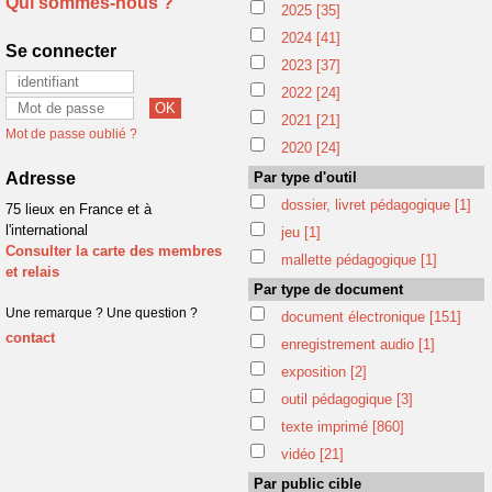
Qui sommes-nous ?
2025
[35]
2024
[41]
Se connecter
2023
[37]
2022
[24]
2021
[21]
Mot de passe oublié ?
2020
[24]
Adresse
Par type d'outil
dossier, livret pédagogique
[1]
75 lieux en France et à
l'international
jeu
[1]
Consulter la carte des membres
mallette pédagogique
[1]
et relais
Par type de document
Une remarque ? Une question ?
document électronique
[151]
contact
enregistrement audio
[1]
exposition
[2]
outil pédagogique
[3]
texte imprimé
[860]
vidéo
[21]
Par public cible