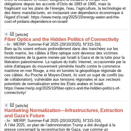
obligations depuis les accords d’Oslo de 1993 et 1995, mais la
fragilisant sur les plans de l’énergie, l'eau, l’agriculture, la technologie et
des biens manufacturés, en instaurant une dépendance économique à
l'égard d’Israël. https://www.merip.org/2025/10/energy-water-and-the-
cost-of-jordans-dependence-on-israel/
[article]
Fiber Optics and the Hidden Politics of Connectivity
- In : MERIP, Summer-Fall 2025 (20/10/2025), N°315-316,
Bien qu’ils soient enfouis profondément dans des tranchées sur les
fonds marins, les câbles à fibre optique sont devenus des victimes
involontaires de la guerre menée par Israël à Gaza et de la lutte pour la
libération palestinienne. La rupture du trafic Internet, occasionnée par la
série d'attaques du mouvement yéménite houthi contre le commerce
maritime en mer Rouge, a mis en lumière la géopolitique régionale de
ces câbles. Au Proche et Moyen-Orient, ils sont un sujet de conflit (ou
de collaboration), vulnérable aux tensions régionales et aux vecteurs
potentiels de normalisation entre les États arabes et Israël.
https://www.merip.org/2025/10/fiber-optics-and-the-hidden-politics-of-
connectivity/
[article]
Hardwiring Normalization—Infrastructures, Extraction
and Gaza’s Future
- In : MERIP, Summer-Fall 2025 (20/10/2025), N°315-316,
À l’été 2025, un plan de l’administration Trump a été divulgué à la
presse concernant la reconstruction de Gaza, vue comme un