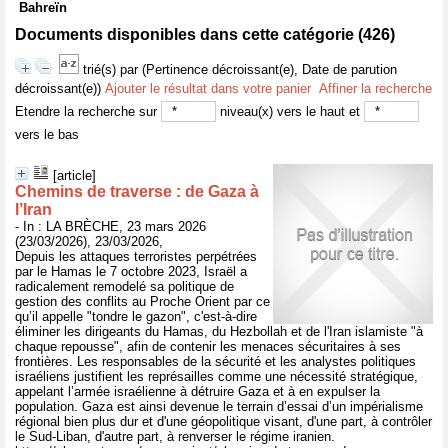
Bahreïn
Documents disponibles dans cette catégorie (
426
)
trié(s) par
(Pertinence décroissant(e), Date de parution
décroissant(e))
Ajouter le résultat dans votre panier
Affiner la recherche
Etendre la recherche sur
niveau(x) vers le haut et
vers le bas
[article]
Chemins de traverse : de Gaza à
l’Iran
- In : LA BRÈCHE, 23 mars 2026
(23/03/2026), 23/03/2026,
Depuis les attaques terroristes perpétrées
par le Hamas le 7 octobre 2023, Israël a
radicalement remodelé sa politique de
gestion des conflits au Proche Orient par ce
qu’il appelle "tondre le gazon", c'est-à-dire
éliminer les dirigeants du Hamas, du Hezbollah et de l'Iran islamiste "à
chaque repousse", afin de contenir les menaces sécuritaires à ses
frontières. Les responsables de la sécurité et les analystes politiques
israéliens justifient les représailles comme une nécessité stratégique,
appelant l’armée israélienne à détruire Gaza et à en expulser la
population. Gaza est ainsi devenue le terrain d’essai d’un impérialisme
régional bien plus dur et d'une géopolitique visant, d'une part, à contrôler
le Sud-Liban, d'autre part, à renverser le régime iranien.