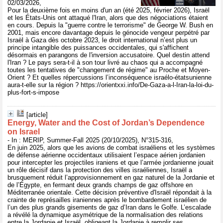
02/03/2026,
Pour la deuxième fois en moins d'un an (été 2025, février 2026), Israël
et les États-Unis ont attaqué l'Iran, alors que des négociations étaient
en cours. Depuis la "guerre contre le terrorisme" de George W. Bush en
2001, mais encore davantage depuis le génocide vengeur perpétré par
Israël à Gaza dès octobre 2023, le droit international n’est plus un
principe intangible des puissances occidentales, qui s'affichent
désormais en parangons de l'inversion accusatoire. Quel destin attend
l'Iran ? Le pays sera-t-il à son tour livré au chaos qui a accompagné
toutes les tentatives de "changement de régime" au Proche et Moyen-
Orient ? Et quelles répercussions l’inconséquence israélo-étatsunienne
aura-t-elle sur la région ? https://orientxxi.info/De-Gaza-a-l-Iran-la-loi-du-
plus-fort-s-impose
[article]
Energy, Water and the Cost of Jordan’s Dependence
on Israel
- In : MERIP, Summer-Fall 2025 (20/10/2025), N°315-316,
En juin 2025, alors que les avions de combat israéliens et les systèmes
de défense aérienne occidentaux utilisaient l’espace aérien jordanien
pour intercepter les projectiles iraniens et que l’armée jordanienne jouait
un rôle décisif dans la protection des villes israéliennes, Israël a
brusquement réduit l’approvisionnement en gaz naturel de la Jordanie et
de l’Égypte, en fermant deux grands champs de gaz offshore en
Méditerranée orientale. Cette décision préventive d'Israël répondait à la
crainte de représailles iraniennes après le bombardement israélien de
l’un des plus grands gisements de gaz d’Iran dans le Golfe. L’escalade
a révélé la dynamique asymétrique de la normalisation des relations
entre la Jordanie et Israël, obligeant la Jordanie à remplir ses