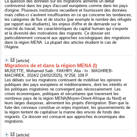
La question des données sur les migrations alimente un débat
controversé dans les pays d'accueil européens comme dans les pays
d'origine. Plusieurs institutions recueillent et fournissent des données
mais celles-ci s'avèrent insuffisantes en ce qui concerne les tendances,
les catégories de flux et de stocks (par exemple le nombre des réfugiés
par rapport aux étudiants), les enjeux d'offre et de demande sur le
marché du travail, les caractéristiques du capital humain qui s'exporte
et la diversité des motivations des migrants. Ce dossier est
particulièrement consacré aux approches sociologiques des migrations
dans la région MENA. La plupart des articles étudient le cas de
l'Algérie.
[article]
Migrations de et dans la région MENA (I)
MUSETTE, Mohamed Saib ; FAKHRY, Alia - In : MAGHREB-
MACHREK, 2024/2 (24/02/2025), N°258, 109 P.
Les débats sur les migrations continuent de mobiliser les opinions
publiques des pays européens et méditerranéens, dont les intérêts et
les politiques migratoires ne convergent pas nécessairement. Les
crises économiques, politiques et sécuritaires que traversent les
nombreux pays de la région MENA(Moyen-Orient-Afrique du Nord) et
leurs larges diasporas, alimentent les projets d'émigration. Bien que la
fuite des cerveaux constitue un enjeu important, les gouvernements de
la région tentent de capitaliser la manne des envois de fonds des
migrants. Ce dossier est consacré aux approches économiques des
migrations.
[article]