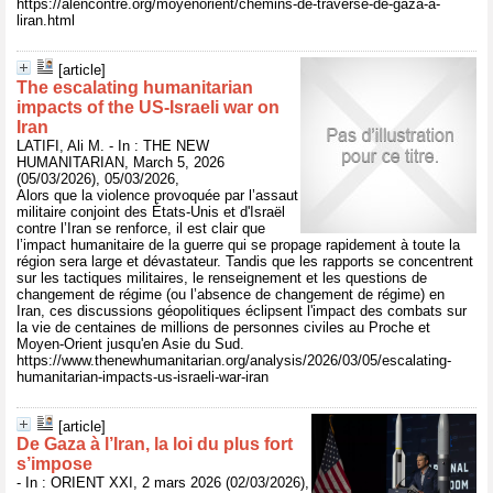
https://alencontre.org/moyenorient/chemins-de-traverse-de-gaza-a-
liran.html
[article]
The escalating humanitarian
impacts of the US-Israeli war on
Iran
LATIFI, Ali M. - In : THE NEW
HUMANITARIAN, March 5, 2026
(05/03/2026), 05/03/2026,
Alors que la violence provoquée par l’assaut
militaire conjoint des États-Unis et d'Israël
contre l’Iran se renforce, il est clair que
l’impact humanitaire de la guerre qui se propage rapidement à toute la
région sera large et dévastateur. Tandis que les rapports se concentrent
sur les tactiques militaires, le renseignement et les questions de
changement de régime (ou l’absence de changement de régime) en
Iran, ces discussions géopolitiques éclipsent l'impact des combats sur
la vie de centaines de millions de personnes civiles au Proche et
Moyen-Orient jusqu'en Asie du Sud.
https://www.thenewhumanitarian.org/analysis/2026/03/05/escalating-
humanitarian-impacts-us-israeli-war-iran
[article]
De Gaza à l’Iran, la loi du plus fort
s’impose
- In : ORIENT XXI, 2 mars 2026 (02/03/2026),