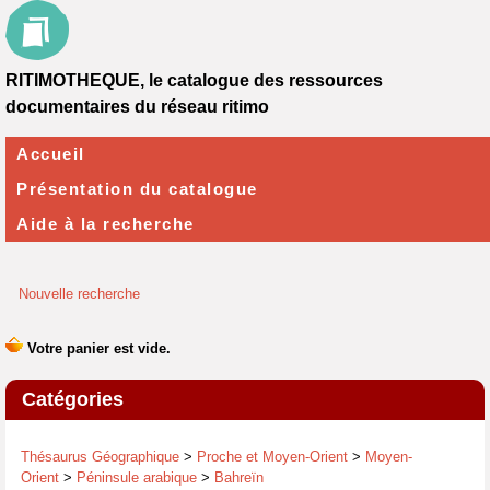
RITIMOTHEQUE, le catalogue des ressources
documentaires du réseau ritimo
Accueil
Présentation du catalogue
Aide à la recherche
Nouvelle recherche
Catégories
Thésaurus Géographique
>
Proche et Moyen-Orient
>
Moyen-
Orient
>
Péninsule arabique
>
Bahreïn