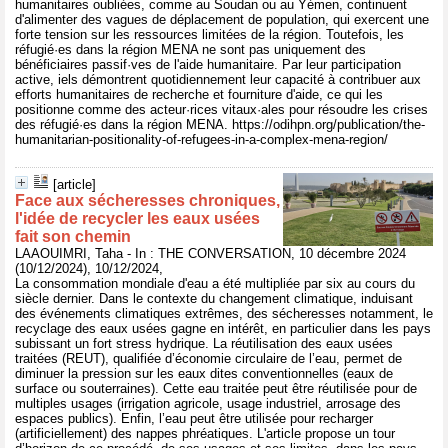
humanitaires oubliées, comme au Soudan ou au Yémen, continuent
d'alimenter des vagues de déplacement de population, qui exercent une
forte tension sur les ressources limitées de la région. Toutefois, les
réfugié·es dans la région MENA ne sont pas uniquement des
bénéficiaires passif·ves de l'aide humanitaire. Par leur participation
active, iels démontrent quotidiennement leur capacité à contribuer aux
efforts humanitaires de recherche et fourniture d'aide, ce qui les
positionne comme des acteur·rices vitaux·ales pour résoudre les crises
des réfugié·es dans la région MENA. https://odihpn.org/publication/the-
humanitarian-positionality-of-refugees-in-a-complex-mena-region/
[article]
Face aux sécheresses chroniques,
l'idée de recycler les eaux usées
fait son chemin
LAAOUIMRI, Taha - In : THE CONVERSATION, 10 décembre 2024
(10/12/2024), 10/12/2024,
La consommation mondiale d'eau a été multipliée par six au cours du
siècle dernier. Dans le contexte du changement climatique, induisant
des événements climatiques extrêmes, des sécheresses notamment, le
recyclage des eaux usées gagne en intérêt, en particulier dans les pays
subissant un fort stress hydrique. La réutilisation des eaux usées
traitées (REUT), qualifiée d’économie circulaire de l’eau, permet de
diminuer la pression sur les eaux dites conventionnelles (eaux de
surface ou souterraines). Cette eau traitée peut être réutilisée pour de
multiples usages (irrigation agricole, usage industriel, arrosage des
espaces publics). Enfin, l’eau peut être utilisée pour recharger
(artificiellement) des nappes phréatiques. L'article propose un tour