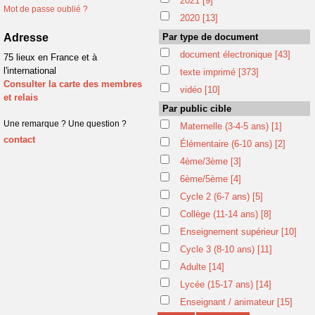
2021
[9]
Mot de passe oublié ?
2020
[13]
Adresse
Par type de document
document électronique
[43]
75 lieux en France et à
l'international
texte imprimé
[373]
Consulter la carte des membres
vidéo
[10]
et relais
Par public cible
Une remarque ? Une question ?
Maternelle (3-4-5 ans)
[1]
contact
Élémentaire (6-10 ans)
[2]
4ème/3ème
[3]
6ème/5ème
[4]
Cycle 2 (6-7 ans)
[5]
Collège (11-14 ans)
[8]
Enseignement supérieur
[10]
Cycle 3 (8-10 ans)
[11]
Adulte
[14]
Lycée (15-17 ans)
[14]
Enseignant / animateur
[15]