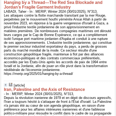
Hanging by a Thread—The Red Sea Blockade and
Jordan’s Fragile Garment Industry
LABADI, Taher - In : MERIP, Winter 2024 (30/01/2025), N°313,
Les attaques contre la flotte marchande transitant par la mer Rouge,
perpétrées par le mouvement houthi yéménite Ansar Allah à partir de
novembre 2023, en réponse à la guerre vengeresse d'Israël à Gaza, a
privé l'industrie textile jordanienne de son approvisionnement en
matières premières. De nombreuses compagnies maritimes ont dérouté
leurs cargos par le Cap de Bonne Espérance, ce qui a complètement
isolé l'unique port maritime jordanien d'Aqaba et conduit à une rupture
de ses approvisionnements. L'industrie textile jordanienne, qui constitue
le premier secteur industriel exportateur du pays, a perdu de grosses
parts du marché mondial de la mode. Ce secteur résulte d'une
construction géopolitique fragile, maintenue à flot par des alliances
économico-politiques et des contrats commerciaux préférentiels,
accordés par les États-Unis après les accords de paix de 1994 entre
Israël et la Jordanie, afin de jouer un rôle pivot dans la transformation
néolibérale de l'économie jordanienne.
https://merip.org/2025/01/hanging-by-a-thread/
[article]
Iran, Palestine and the Axis of Resistance
- In : MERIP, Winter 2024 (30/01/2025), N°313,
Depuis la révolution iranienne de 1979 et en dépit de discours agressifs,
l'Iran a toujours hésité à s'attaquer de front à l'État d'Israël. La Palestine
n'a jamais été au cœur de son agenda géopolitique, en raison d'une
préférence pour les affaires intérieures iraniennes et d'une faiblesse
politico-militaire pour résoudre le conflit dans le cadre de sa propagande