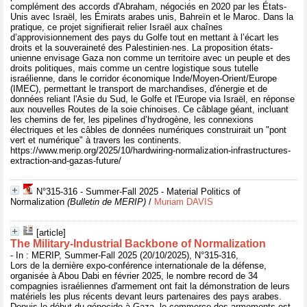
complément des accords d'Abraham, négociés en 2020 par les États-
Unis avec Israël, les Émirats arabes unis, Bahreïn et le Maroc. Dans la
pratique, ce projet signifierait relier Israël aux chaînes
d’approvisionnement des pays du Golfe tout en mettant à l’écart les
droits et la souveraineté des Palestinien·nes. La proposition états-
unienne envisage Gaza non comme un territoire avec un peuple et des
droits politiques, mais comme un centre logistique sous tutelle
israélienne, dans le corridor économique Inde/Moyen-Orient/Europe
(IMEC), permettant le transport de marchandises, d'énergie et de
données reliant l'Asie du Sud, le Golfe et l'Europe via Israël, en réponse
aux nouvelles Routes de la soie chinoises. Ce câblage géant, incluant
les chemins de fer, les pipelines d’hydrogène, les connexions
électriques et les câbles de données numériques construirait un "pont
vert et numérique" à travers les continents.
https://www.merip.org/2025/10/hardwiring-normalization-infrastructures-
extraction-and-gazas-future/
N°315-316 - Summer-Fall 2025 - Material Politics of
Normalization
(Bulletin de MERIP)
/
Muriam DAVIS
[article]
The Military-Industrial Backbone of Normalization
- In : MERIP, Summer-Fall 2025 (20/10/2025), N°315-316,
Lors de la dernière expo-conférence internationale de la défense,
organisée à Abou Dabi en février 2025, le nombre record de 34
compagnies israéliennes d'armement ont fait la démonstration de leurs
matériels les plus récents devant leurs partenaires des pays arabes.
Depuis le début du génocide à Gaza, le commerce des armements est