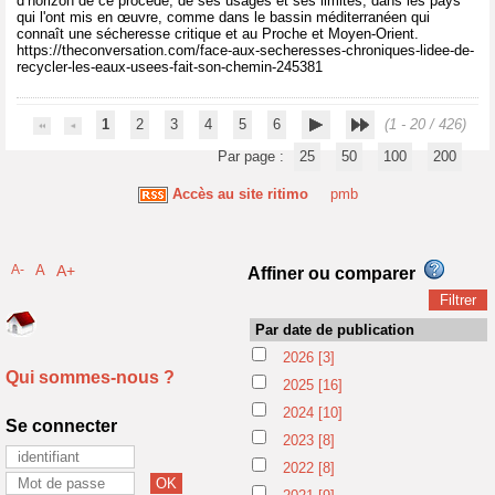
d’horizon de ce procédé, de ses usages et ses limites, dans les pays
qui l'ont mis en œuvre, comme dans le bassin méditerranéen qui
connaît une sécheresse critique et au Proche et Moyen-Orient.
https://theconversation.com/face-aux-secheresses-chroniques-lidee-de-
recycler-les-eaux-usees-fait-son-chemin-245381
1
2
3
4
5
6
(1 - 20 / 426)
Par page :
25
50
100
200
Accès au site ritimo
pmb
A-
A
A+
Affiner ou comparer
Par date de publication
2026
[3]
Qui sommes-nous ?
2025
[16]
2024
[10]
Se connecter
2023
[8]
2022
[8]