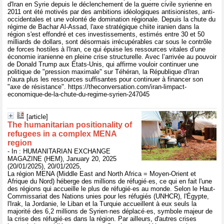
d'Iran en Syrie depuis le déclenchement de la guerre civile syrienne en
2011 ont été motivés par des ambitions idéologiques antisionistes, anti-
occidentales et une volonté de domination régionale. Depuis la chute du
régime de Bachar Al-Assad, l'axe stratégique chiite iranien dans la
région s'est effondré et ces investissements, estimés entre 30 et 50
milliards de dollars, sont désormais irrécupérables car sous le contrôle
de forces hostiles à l'Iran, ce qui épuise les ressources vitales d’une
économie iranienne en pleine crise structurelle. Avec l’arrivée au pouvoir
de Donald Trump aux États-Unis, qui affirme vouloir continuer une
politique de "pression maximale" sur Téhéran, la République d'Iran
n'aura plus les ressources suffisantes pour continuer à financer son
"axe de résistance". https://theconversation.com/iran-limpact-
economique-de-la-chute-du-regime-syrien-247045
[article]
The humanitarian positionality of
refugees in a complex MENA
region
- In : HUMANITARIAN EXCHANGE
MAGAZINE (HEM), January 20, 2025
(20/01/2025), 20/01/2025,
La région MENA (Middle East and North Africa = Moyen-Orient et
Afrique du Nord) héberge des millions de réfugié·es, ce qui en fait l'une
des régions qui accueille le plus de réfugié·es au monde. Selon le Haut-
Commissariat des Nations unies pour les réfugiés (UNHCR), l'Égypte,
l'Irak, la Jordanie, le Liban et la Turquie accueillent à eux seuls la
majorité des 6,2 millions de Syrien·nes déplacé·es, symbole majeur de
la crise des réfugié·es dans la région. Par ailleurs, d'autres crises