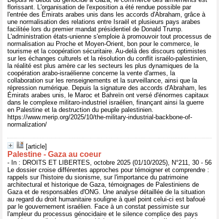
florissant. L'organisation de l'exposition a été rendue possible par
l'entrée des Émirats arabes unis dans les accords d'Abraham, grâce à
une normalisation des relations entre Israël et plusieurs pays arabes
facilitée lors du premier mandat présidentiel de Donald Trump.
L'administration états-unienne s'emploie à promouvoir tout processus de
normalisation au Proche et Moyen-Orient, bon pour le commerce, le
tourisme et la coopération sécuritaire. Au-delà des discours optimistes
sur les échanges culturels et la résolution du conflit israélo-palestinien,
la réalité est plus amère car les secteurs les plus dynamiques de la
coopération arabo-israélienne concerne la vente d'armes, la
collaboration sur les renseignements et la surveillance, ainsi que la
répression numérique. Depuis la signature des accords d'Abraham, les
Émirats arabes unis, le Maroc et Bahreïn ont versé d'énormes capitaux
dans le complexe militaro-industriel israélien, finançant ainsi la guerre
en Palestine et la destruction du peuple palestinien.
https://www.merip.org/2025/10/the-military-industrial-backbone-of-
normalization/
[article]
Palestine - Gaza au coeur
- In : DROITS ET LIBERTES, octobre 2025 (01/10/2025), N°211, 30 - 56
Le dossier croise différentes approches pour témoigner et comprendre :
rappels sur l'histoire du sionisme, sur l'importance du patrimoine
architectural et historique de Gaza, témoignages de Palestiniens de
Gaza et de responsables d'ONG. Une analyse détaillée de la situation
au regard du droit humanitaire souligne à quel point celui-ci est bafoué
par le gouvernement israélien. Face à un constat pessimiste sur
l'ampleur du processus génocidaire et le silence complice des pays