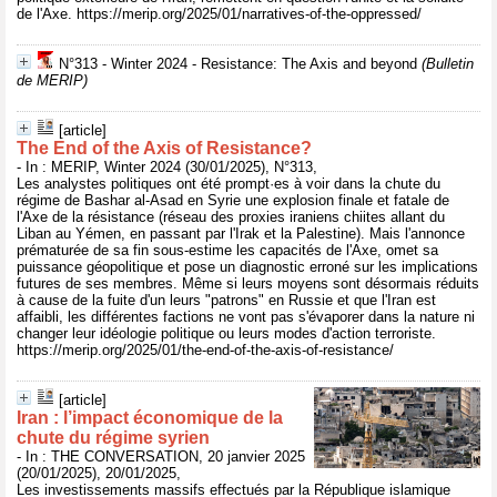
de l'Axe. https://merip.org/2025/01/narratives-of-the-oppressed/
N°313 - Winter 2024 - Resistance: The Axis and beyond
(Bulletin
de MERIP)
[article]
The End of the Axis of Resistance?
- In : MERIP, Winter 2024 (30/01/2025), N°313,
Les analystes politiques ont été prompt·es à voir dans la chute du
régime de Bashar al-Asad en Syrie une explosion finale et fatale de
l'Axe de la résistance (réseau des proxies iraniens chiites allant du
Liban au Yémen, en passant par l'Irak et la Palestine). Mais l'annonce
prématurée de sa fin sous-estime les capacités de l'Axe, omet sa
puissance géopolitique et pose un diagnostic erroné sur les implications
futures de ses membres. Même si leurs moyens sont désormais réduits
à cause de la fuite d'un leurs "patrons" en Russie et que l'Iran est
affaibli, les différentes factions ne vont pas s'évaporer dans la nature ni
changer leur idéologie politique ou leurs modes d'action terroriste.
https://merip.org/2025/01/the-end-of-the-axis-of-resistance/
[article]
Iran : l’impact économique de la
chute du régime syrien
- In : THE CONVERSATION, 20 janvier 2025
(20/01/2025), 20/01/2025,
Les investissements massifs effectués par la République islamique