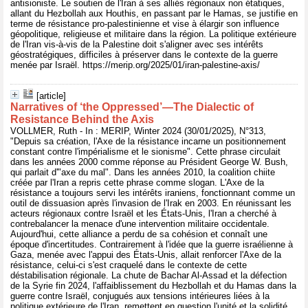
antisioniste. Le soutien de l'Iran à ses alliés régionaux non étatiques,
allant du Hezbollah aux Houthis, en passant par le Hamas, se justifie en
terme de résistance pro-palestinienne et vise à élargir son influence
géopolitique, religieuse et militaire dans la région. La politique extérieure
de l'Iran vis-à-vis de la Palestine doit s'aligner avec ses intérêts
géostratégiques, difficiles à préserver dans le contexte de la guerre
menée par Israël. https://merip.org/2025/01/iran-palestine-axis/
[article]
Narratives of ‘the Oppressed’—The Dialectic of
Resistance Behind the Axis
VOLLMER, Ruth - In : MERIP, Winter 2024 (30/01/2025), N°313,
"Depuis sa création, l'Axe de la résistance incarne un positionnement
constant contre l'impérialisme et le sionisme". Cette phrase circulait
dans les années 2000 comme réponse au Président George W. Bush,
qui parlait d'"axe du mal". Dans les années 2010, la coalition chiite
créée par l'Iran a repris cette phrase comme slogan. L'Axe de la
résistance a toujours servi les intérêts iraniens, fonctionnant comme un
outil de dissuasion après l'invasion de l'Irak en 2003. En réunissant les
acteurs régionaux contre Israël et les États-Unis, l'Iran a cherché à
contrebalancer la menace d'une intervention militaire occidentale.
Aujourd'hui, cette alliance a perdu de sa cohésion et connaît une
époque d'incertitudes. Contrairement à l'idée que la guerre israélienne à
Gaza, menée avec l'appui des États-Unis, allait renforcer l'Axe de la
résistance, celui-ci s'est craquelé dans le contexte de cette
déstabilisation régionale. La chute de Bachar Al-Assad et la défection
de la Syrie fin 2024, l'affaiblissement du Hezbollah et du Hamas dans la
guerre contre Israël, conjugués aux tensions intérieures liées à la
politique extérieure de l'Iran, remettent en question l'unité et la solidité