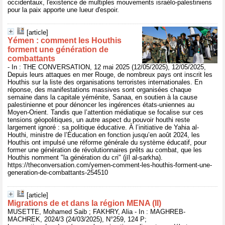
occidentaux, l'existence de multiples mouvements israélo-palestiniens
pour la paix apporte une lueur d'espoir.
[article]
Yémen : comment les Houthis
forment une génération de
combattants
- In : THE CONVERSATION, 12 mai 2025 (12/05/2025), 12/05/2025,
Depuis leurs attaques en mer Rouge, de nombreux pays ont inscrit les
Houthis sur la liste des organisations terroristes internationales. En
réponse, des manifestations massives sont organisées chaque
semaine dans la capitale yéménite, Sanaa, en soutien à la cause
palestinienne et pour dénoncer les ingérences états-uniennes au
Moyen-Orient. Tandis que l’attention médiatique se focalise sur ces
tensions géopolitiques, un autre aspect du pouvoir houthi reste
largement ignoré : sa politique éducative. À l’initiative de Yahia al-
Houthi, ministre de l’Éducation en fonction jusqu’en août 2024, les
Houthis ont impulsé une réforme générale du système éducatif, pour
former une génération de révolutionnaires prêts au combat, que les
Houthis nomment "la génération du cri" (jīl al-ṣarkha).
https://theconversation.com/yemen-comment-les-houthis-forment-une-
generation-de-combattants-254510
[article]
Migrations de et dans la région MENA (II)
MUSETTE, Mohamed Saib ; FAKHRY, Alia - In : MAGHREB-
MACHREK, 2024/3 (24/03/2025), N°259, 124 P;