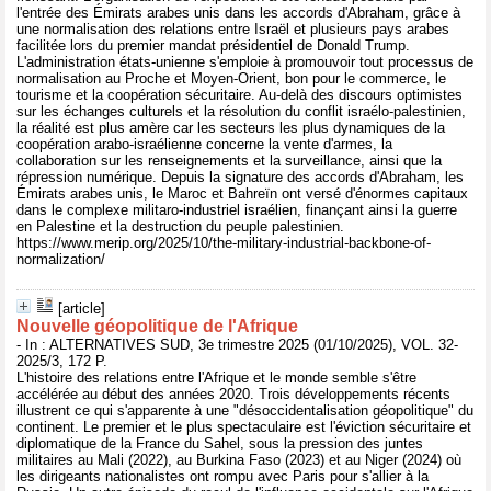
l'entrée des Émirats arabes unis dans les accords d'Abraham, grâce à
une normalisation des relations entre Israël et plusieurs pays arabes
facilitée lors du premier mandat présidentiel de Donald Trump.
L'administration états-unienne s'emploie à promouvoir tout processus de
normalisation au Proche et Moyen-Orient, bon pour le commerce, le
tourisme et la coopération sécuritaire. Au-delà des discours optimistes
sur les échanges culturels et la résolution du conflit israélo-palestinien,
la réalité est plus amère car les secteurs les plus dynamiques de la
coopération arabo-israélienne concerne la vente d'armes, la
collaboration sur les renseignements et la surveillance, ainsi que la
répression numérique. Depuis la signature des accords d'Abraham, les
Émirats arabes unis, le Maroc et Bahreïn ont versé d'énormes capitaux
dans le complexe militaro-industriel israélien, finançant ainsi la guerre
en Palestine et la destruction du peuple palestinien.
https://www.merip.org/2025/10/the-military-industrial-backbone-of-
normalization/
[article]
Nouvelle géopolitique de l'Afrique
- In : ALTERNATIVES SUD, 3e trimestre 2025 (01/10/2025), VOL. 32-
2025/3, 172 P.
L'histoire des relations entre l'Afrique et le monde semble s'être
accélérée au début des années 2020. Trois développements récents
illustrent ce qui s'apparente à une "désoccidentalisation géopolitique" du
continent. Le premier et le plus spectaculaire est l'éviction sécuritaire et
diplomatique de la France du Sahel, sous la pression des juntes
militaires au Mali (2022), au Burkina Faso (2023) et au Niger (2024) où
les dirigeants nationalistes ont rompu avec Paris pour s'allier à la