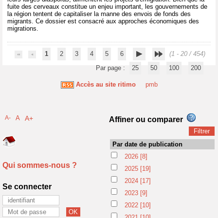
fuite des cerveaux constitue un enjeu important, les gouvernements de
la région tentent de capitaliser la manne des envois de fonds des
migrants. Ce dossier est consacré aux approches économiques des
migrations.
1
2
3
4
5
6
(1 - 20 / 454)
Par page :
25
50
100
200
Accès au site ritimo
pmb
A-
A
A+
Affiner ou comparer
Par date de publication
2026
[8]
Qui sommes-nous ?
2025
[19]
2024
[17]
Se connecter
2023
[9]
2022
[10]
2021
[10]