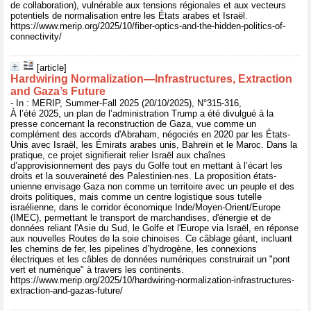
de collaboration), vulnérable aux tensions régionales et aux vecteurs
potentiels de normalisation entre les États arabes et Israël.
https://www.merip.org/2025/10/fiber-optics-and-the-hidden-politics-of-
connectivity/
[article]
Hardwiring Normalization—Infrastructures, Extraction
and Gaza’s Future
- In : MERIP, Summer-Fall 2025 (20/10/2025), N°315-316,
À l’été 2025, un plan de l’administration Trump a été divulgué à la
presse concernant la reconstruction de Gaza, vue comme un
complément des accords d'Abraham, négociés en 2020 par les États-
Unis avec Israël, les Émirats arabes unis, Bahreïn et le Maroc. Dans la
pratique, ce projet signifierait relier Israël aux chaînes
d’approvisionnement des pays du Golfe tout en mettant à l’écart les
droits et la souveraineté des Palestinien·nes. La proposition états-
unienne envisage Gaza non comme un territoire avec un peuple et des
droits politiques, mais comme un centre logistique sous tutelle
israélienne, dans le corridor économique Inde/Moyen-Orient/Europe
(IMEC), permettant le transport de marchandises, d'énergie et de
données reliant l'Asie du Sud, le Golfe et l'Europe via Israël, en réponse
aux nouvelles Routes de la soie chinoises. Ce câblage géant, incluant
les chemins de fer, les pipelines d’hydrogène, les connexions
électriques et les câbles de données numériques construirait un "pont
vert et numérique" à travers les continents.
https://www.merip.org/2025/10/hardwiring-normalization-infrastructures-
extraction-and-gazas-future/