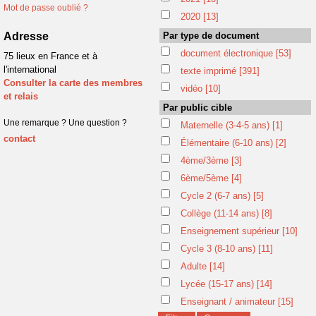
Mot de passe oublié ?
2020
[13]
Adresse
Par type de document
document électronique
[53]
75 lieux en France et à
l'international
texte imprimé
[391]
Consulter la carte des membres
vidéo
[10]
et relais
Par public cible
Une remarque ? Une question ?
Maternelle (3-4-5 ans)
[1]
contact
Élémentaire (6-10 ans)
[2]
4ème/3ème
[3]
6ème/5ème
[4]
Cycle 2 (6-7 ans)
[5]
Collège (11-14 ans)
[8]
Enseignement supérieur
[10]
Cycle 3 (8-10 ans)
[11]
Adulte
[14]
Lycée (15-17 ans)
[14]
Enseignant / animateur
[15]