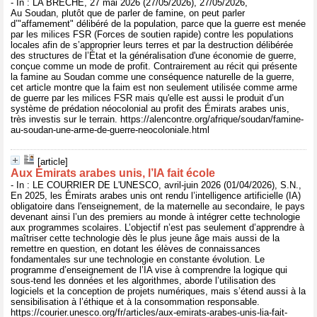
- In : LA BRÈCHE, 27 mai 2026 (27/05/2026), 27/05/2026,
Au Soudan, plutôt que de parler de famine, on peut parler
d’"affamement" délibéré de la population, parce que la guerre est menée
par les milices FSR (Forces de soutien rapide) contre les populations
locales afin de s’approprier leurs terres et par la destruction délibérée
des structures de l’État et la généralisation d'une économie de guerre,
conçue comme un mode de profit. Contrairement au récit qui présente
la famine au Soudan comme une conséquence naturelle de la guerre,
cet article montre que la faim est non seulement utilisée comme arme
de guerre par les milices FSR mais qu'elle est aussi le produit d’un
système de prédation néocolonial au profit des Émirats arabes unis,
très investis sur le terrain. https://alencontre.org/afrique/soudan/famine-
au-soudan-une-arme-de-guerre-neocoloniale.html
[article]
Aux Émirats arabes unis, l’IA fait école
- In : LE COURRIER DE L'UNESCO, avril-juin 2026 (01/04/2026), S.N.,
En 2025, les Émirats arabes unis ont rendu l’intelligence artificielle (IA)
obligatoire dans l'enseignement, de la maternelle au secondaire, le pays
devenant ainsi l’un des premiers au monde à intégrer cette technologie
aux programmes scolaires. L’objectif n’est pas seulement d’apprendre à
maîtriser cette technologie dès le plus jeune âge mais aussi de la
remettre en question, en dotant les élèves de connaissances
fondamentales sur une technologie en constante évolution. Le
programme d’enseignement de l’IA vise à comprendre la logique qui
sous-tend les données et les algorithmes, aborde l’utilisation des
logiciels et la conception de projets numériques, mais s’étend aussi à la
sensibilisation à l’éthique et à la consommation responsable.
https://courier.unesco.org/fr/articles/aux-emirats-arabes-unis-lia-fait-