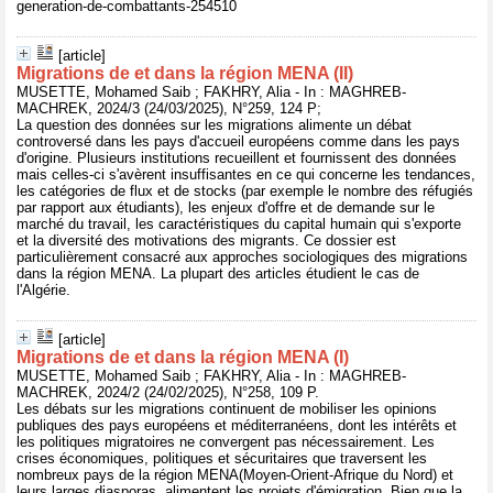
generation-de-combattants-254510
[article]
Migrations de et dans la région MENA (II)
MUSETTE, Mohamed Saib ; FAKHRY, Alia - In : MAGHREB-
MACHREK, 2024/3 (24/03/2025), N°259, 124 P;
La question des données sur les migrations alimente un débat
controversé dans les pays d'accueil européens comme dans les pays
d'origine. Plusieurs institutions recueillent et fournissent des données
mais celles-ci s'avèrent insuffisantes en ce qui concerne les tendances,
les catégories de flux et de stocks (par exemple le nombre des réfugiés
par rapport aux étudiants), les enjeux d'offre et de demande sur le
marché du travail, les caractéristiques du capital humain qui s'exporte
et la diversité des motivations des migrants. Ce dossier est
particulièrement consacré aux approches sociologiques des migrations
dans la région MENA. La plupart des articles étudient le cas de
l'Algérie.
[article]
Migrations de et dans la région MENA (I)
MUSETTE, Mohamed Saib ; FAKHRY, Alia - In : MAGHREB-
MACHREK, 2024/2 (24/02/2025), N°258, 109 P.
Les débats sur les migrations continuent de mobiliser les opinions
publiques des pays européens et méditerranéens, dont les intérêts et
les politiques migratoires ne convergent pas nécessairement. Les
crises économiques, politiques et sécuritaires que traversent les
nombreux pays de la région MENA(Moyen-Orient-Afrique du Nord) et
leurs larges diasporas, alimentent les projets d'émigration. Bien que la