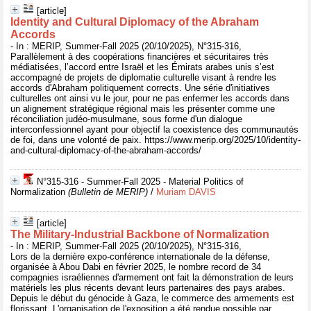
[article]
Identity and Cultural Diplomacy of the Abraham
Accords
- In : MERIP, Summer-Fall 2025 (20/10/2025), N°315-316,
Parallèlement à des coopérations financières et sécuritaires très
médiatisées, l’accord entre Israël et les Émirats arabes unis s’est
accompagné de projets de diplomatie culturelle visant à rendre les
accords d'Abraham politiquement corrects. Une série d'initiatives
culturelles ont ainsi vu le jour, pour ne pas enfermer les accords dans
un alignement stratégique régional mais les présenter comme une
réconciliation judéo-musulmane, sous forme d'un dialogue
interconfessionnel ayant pour objectif la coexistence des communautés
de foi, dans une volonté de paix. https://www.merip.org/2025/10/identity-
and-cultural-diplomacy-of-the-abraham-accords/
N°315-316 - Summer-Fall 2025 - Material Politics of
Normalization
(Bulletin de MERIP)
/
Muriam DAVIS
[article]
The Military-Industrial Backbone of Normalization
- In : MERIP, Summer-Fall 2025 (20/10/2025), N°315-316,
Lors de la dernière expo-conférence internationale de la défense,
organisée à Abou Dabi en février 2025, le nombre record de 34
compagnies israéliennes d'armement ont fait la démonstration de leurs
matériels les plus récents devant leurs partenaires des pays arabes.
Depuis le début du génocide à Gaza, le commerce des armements est
florissant. L'organisation de l'exposition a été rendue possible par