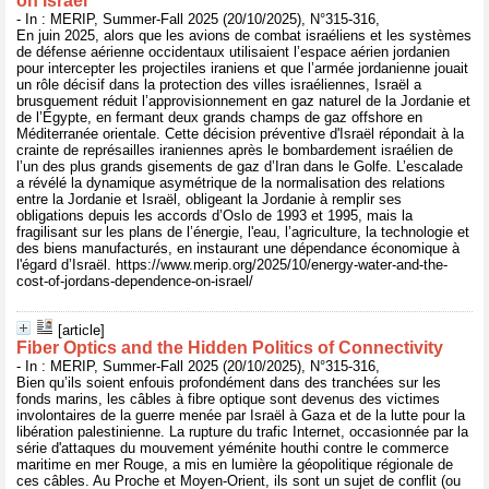
on Israel
- In : MERIP, Summer-Fall 2025 (20/10/2025), N°315-316,
En juin 2025, alors que les avions de combat israéliens et les systèmes
de défense aérienne occidentaux utilisaient l’espace aérien jordanien
pour intercepter les projectiles iraniens et que l’armée jordanienne jouait
un rôle décisif dans la protection des villes israéliennes, Israël a
brusquement réduit l’approvisionnement en gaz naturel de la Jordanie et
de l’Égypte, en fermant deux grands champs de gaz offshore en
Méditerranée orientale. Cette décision préventive d'Israël répondait à la
crainte de représailles iraniennes après le bombardement israélien de
l’un des plus grands gisements de gaz d’Iran dans le Golfe. L’escalade
a révélé la dynamique asymétrique de la normalisation des relations
entre la Jordanie et Israël, obligeant la Jordanie à remplir ses
obligations depuis les accords d’Oslo de 1993 et 1995, mais la
fragilisant sur les plans de l’énergie, l'eau, l’agriculture, la technologie et
des biens manufacturés, en instaurant une dépendance économique à
l'égard d’Israël. https://www.merip.org/2025/10/energy-water-and-the-
cost-of-jordans-dependence-on-israel/
[article]
Fiber Optics and the Hidden Politics of Connectivity
- In : MERIP, Summer-Fall 2025 (20/10/2025), N°315-316,
Bien qu’ils soient enfouis profondément dans des tranchées sur les
fonds marins, les câbles à fibre optique sont devenus des victimes
involontaires de la guerre menée par Israël à Gaza et de la lutte pour la
libération palestinienne. La rupture du trafic Internet, occasionnée par la
série d'attaques du mouvement yéménite houthi contre le commerce
maritime en mer Rouge, a mis en lumière la géopolitique régionale de
ces câbles. Au Proche et Moyen-Orient, ils sont un sujet de conflit (ou