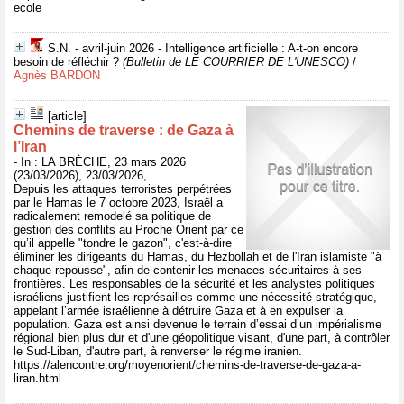
ecole
S.N. - avril-juin 2026 - Intelligence artificielle : A-t-on encore
besoin de réfléchir ?
(Bulletin de LE COURRIER DE L'UNESCO)
/
Agnès BARDON
[article]
Chemins de traverse : de Gaza à
l’Iran
- In : LA BRÈCHE, 23 mars 2026
(23/03/2026), 23/03/2026,
Depuis les attaques terroristes perpétrées
par le Hamas le 7 octobre 2023, Israël a
radicalement remodelé sa politique de
gestion des conflits au Proche Orient par ce
qu’il appelle "tondre le gazon", c'est-à-dire
éliminer les dirigeants du Hamas, du Hezbollah et de l'Iran islamiste "à
chaque repousse", afin de contenir les menaces sécuritaires à ses
frontières. Les responsables de la sécurité et les analystes politiques
israéliens justifient les représailles comme une nécessité stratégique,
appelant l’armée israélienne à détruire Gaza et à en expulser la
population. Gaza est ainsi devenue le terrain d’essai d’un impérialisme
régional bien plus dur et d'une géopolitique visant, d'une part, à contrôler
le Sud-Liban, d'autre part, à renverser le régime iranien.
https://alencontre.org/moyenorient/chemins-de-traverse-de-gaza-a-
liran.html