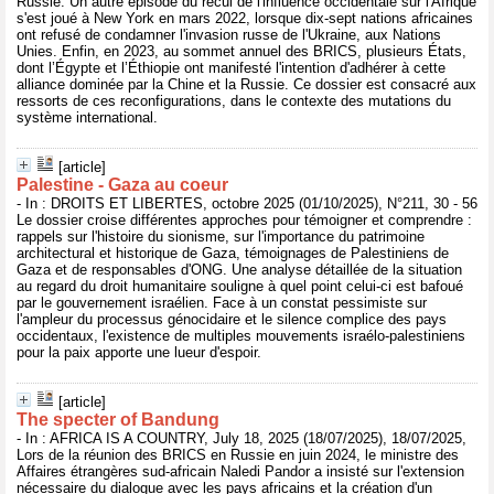
Russie. Un autre épisode du recul de l'influence occidentale sur l'Afrique
s'est joué à New York en mars 2022, lorsque dix-sept nations africaines
ont refusé de condamner l'invasion russe de l'Ukraine, aux Nations
Unies. Enfin, en 2023, au sommet annuel des BRICS, plusieurs États,
dont l’Égypte et l’Éthiopie ont manifesté l'intention d'adhérer à cette
alliance dominée par la Chine et la Russie. Ce dossier est consacré aux
ressorts de ces reconfigurations, dans le contexte des mutations du
système international.
[article]
Palestine - Gaza au coeur
- In : DROITS ET LIBERTES, octobre 2025 (01/10/2025), N°211, 30 - 56
Le dossier croise différentes approches pour témoigner et comprendre :
rappels sur l'histoire du sionisme, sur l'importance du patrimoine
architectural et historique de Gaza, témoignages de Palestiniens de
Gaza et de responsables d'ONG. Une analyse détaillée de la situation
au regard du droit humanitaire souligne à quel point celui-ci est bafoué
par le gouvernement israélien. Face à un constat pessimiste sur
l'ampleur du processus génocidaire et le silence complice des pays
occidentaux, l'existence de multiples mouvements israélo-palestiniens
pour la paix apporte une lueur d'espoir.
[article]
The specter of Bandung
- In : AFRICA IS A COUNTRY, July 18, 2025 (18/07/2025), 18/07/2025,
Lors de la réunion des BRICS en Russie en juin 2024, le ministre des
Affaires étrangères sud-africain Naledi Pandor a insisté sur l'extension
nécessaire du dialogue avec les pays africains et la création d'un