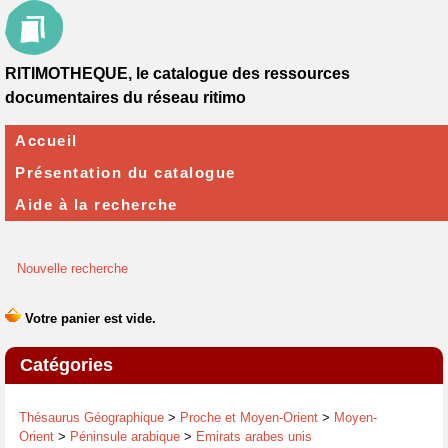
RITIMOTHEQUE, le catalogue des ressources
documentaires du réseau ritimo
Accueil
Présentation du catalogue
Aide à la recherche
Nouvelle recherche
Catégories
Thésaurus Géographique
>
Proche et Moyen-Orient
>
Moyen-
Orient
>
Péninsule arabique
>
Emirats arabes unis