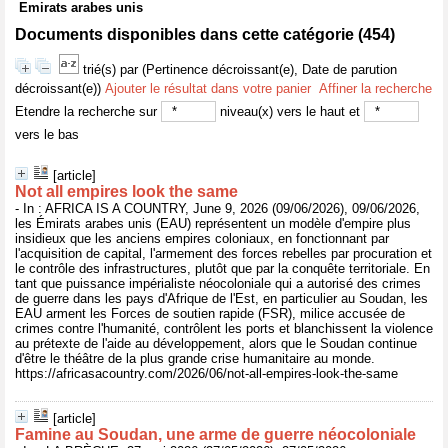
Emirats arabes unis
Documents disponibles dans cette catégorie (
454
)
trié(s) par
(Pertinence décroissant(e), Date de parution
décroissant(e))
Ajouter le résultat dans votre panier
Affiner la recherche
Etendre la recherche sur
niveau(x) vers le haut et
vers le bas
[article]
Not all empires look the same
- In : AFRICA IS A COUNTRY, June 9, 2026 (09/06/2026), 09/06/2026,
les Émirats arabes unis (EAU) représentent un modèle d'empire plus
insidieux que les anciens empires coloniaux, en fonctionnant par
l'acquisition de capital, l'armement des forces rebelles par procuration et
le contrôle des infrastructures, plutôt que par la conquête territoriale. En
tant que puissance impérialiste néocoloniale qui a autorisé des crimes
de guerre dans les pays d'Afrique de l'Est, en particulier au Soudan, les
EAU arment les Forces de soutien rapide (FSR), milice accusée de
crimes contre l'humanité, contrôlent les ports et blanchissent la violence
au prétexte de l'aide au développement, alors que le Soudan continue
d'être le théâtre de la plus grande crise humanitaire au monde.
https://africasacountry.com/2026/06/not-all-empires-look-the-same
[article]
Famine au Soudan, une arme de guerre néocoloniale