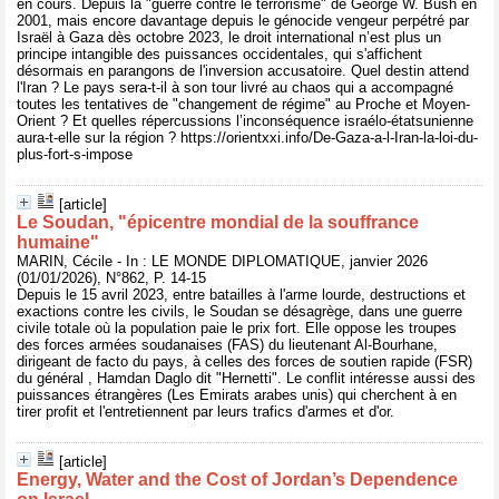
en cours. Depuis la "guerre contre le terrorisme" de George W. Bush en
2001, mais encore davantage depuis le génocide vengeur perpétré par
Israël à Gaza dès octobre 2023, le droit international n’est plus un
principe intangible des puissances occidentales, qui s'affichent
désormais en parangons de l'inversion accusatoire. Quel destin attend
l'Iran ? Le pays sera-t-il à son tour livré au chaos qui a accompagné
toutes les tentatives de "changement de régime" au Proche et Moyen-
Orient ? Et quelles répercussions l’inconséquence israélo-étatsunienne
aura-t-elle sur la région ? https://orientxxi.info/De-Gaza-a-l-Iran-la-loi-du-
plus-fort-s-impose
[article]
Le Soudan, "épicentre mondial de la souffrance
humaine"
MARIN, Cécile - In : LE MONDE DIPLOMATIQUE, janvier 2026
(01/01/2026), N°862, P. 14-15
Depuis le 15 avril 2023, entre batailles à l'arme lourde, destructions et
exactions contre les civils, le Soudan se désagrège, dans une guerre
civile totale où la population paie le prix fort. Elle oppose les troupes
des forces armées soudanaises (FAS) du lieutenant Al-Bourhane,
dirigeant de facto du pays, à celles des forces de soutien rapide (FSR)
du général , Hamdan Daglo dit "Hernetti". Le conflit intéresse aussi des
puissances étrangères (Les Emirats arabes unis) qui cherchent à en
tirer profit et l'entretiennent par leurs trafics d'armes et d'or.
[article]
Energy, Water and the Cost of Jordan’s Dependence