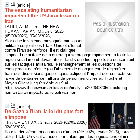
[article]
The escalating humanitarian
impacts of the US-Israeli war on
Iran
LATIFI, Ali M. - In : THE NEW
HUMANITARIAN, March 5, 2026
(05/03/2026), 05/03/2026,
Alors que la violence provoquée par l’assaut
militaire conjoint des États-Unis et d'Israël
contre l’Iran se renforce, il est clair que
l’impact humanitaire de la guerre qui se propage rapidement à toute la
région sera large et dévastateur. Tandis que les rapports se concentrent
sur les tactiques militaires, le renseignement et les questions de
changement de régime (ou l’absence de changement de régime) en
Iran, ces discussions géopolitiques éclipsent l'impact des combats sur
la vie de centaines de millions de personnes civiles au Proche et
Moyen-Orient jusqu'en Asie du Sud.
https://www.thenewhumanitarian.org/analysis/2026/03/05/escalating-
humanitarian-impacts-us-israeli-war-iran
[article]
De Gaza à l’Iran, la loi du plus fort
s’impose
- In : ORIENT XXI, 2 mars 2026 (02/03/2026),
02/03/2026,
Pour la deuxième fois en moins d'un an (été 2025, février 2026), Israël
et les États-Unis ont attaqué l'Iran, alors que des négociations étaient