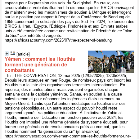
espace pour l'expression des voix du Sud global. En creux, ces
circonvolutions verbales illustrent la distance que les BRICS envisagent
de maintenir avec les mécanismes de soutien à l'Afrique et interrogent
sur leur position par rapport à l'esprit de la Conférence de Bandung de
1955 concernant la solidarité des pays du Sud. En 2024, l'extension des
BRICS à l'Iran, l'Égypte, l'Éthiopie, l'Indonésie et aux Émirats arabes
unis a été considérée comme une revitalisation de l'identité de ce "bloc
du Sud" aux intérêts divergents.
https://africasacountry.com/2025/07/the-specter-of-bandung
[article]
Yémen : comment les Houthis
forment une génération de
combattants
- In : THE CONVERSATION, 12 mai 2025 (12/05/2025), 12/05/2025,
Depuis leurs attaques en mer Rouge, de nombreux pays ont inscrit les
Houthis sur la liste des organisations terroristes internationales. En
réponse, des manifestations massives sont organisées chaque
semaine dans la capitale yéménite, Sanaa, en soutien à la cause
palestinienne et pour dénoncer les ingérences états-uniennes au
Moyen-Orient. Tandis que l’attention médiatique se focalise sur ces
tensions géopolitiques, un autre aspect du pouvoir houthi reste
largement ignoré : sa politique éducative. À l’initiative de Yahia al-
Houthi, ministre de l’Éducation en fonction jusqu’en août 2024, les
Houthis ont impulsé une réforme générale du système éducatif, pour
former une génération de révolutionnaires prêts au combat, que les
Houthis nomment "la génération du cri" (jīl al-ṣarkha).
https://theconversation.com/yemen-comment-les-houthis-forment-une-