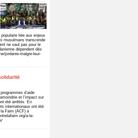
n populaire liée aux enjeux
rères musulmans transcende
ment ne vaut pas pour le
ordanienne dépendent dès
ine/jordanie-malgre-leur-
olidarité
 programmes d’aide
amoindrie et l’impact sur
nt été arrêtés. En
s internationaux ont été
 la Faim (ACF) à
trelafaim.org/a-la-
e/