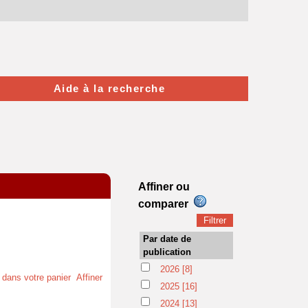
Aide à la recherche
Affiner ou
comparer
Par date de
publication
2026
[8]
t dans votre panier
Affiner
2025
[16]
2024
[13]