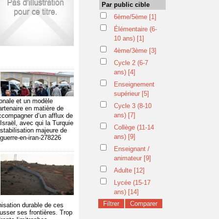
Par public cible
6ème/5ème
[1]
Élémentaire (6-
10 ans)
[1]
4ème/3ème
[3]
Cycle 2 (6-7
ans)
[4]
Enseignement
supérieur
[5]
ionale et un modèle
Cycle 3 (8-10
artenaire en matière de
ans)
[7]
accompagner d’un afflux de
 Israël, avec qui la Turquie
Collège (11-14
stabilisation majeure de
ans)
[9]
-guerre-en-iran-278226
Enseignant /
animateur
[9]
Adulte
[12]
Lycée (15-17
ans)
[14]
nisation durable de ces
usser ses frontières. Trop