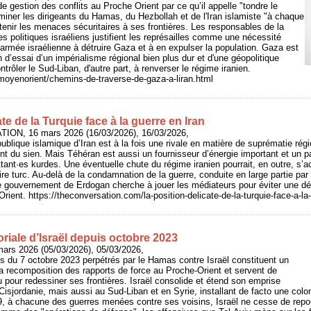
e gestion des conflits au Proche Orient par ce qu’il appelle "tondre le
iminer les dirigeants du Hamas, du Hezbollah et de l'Iran islamiste "à chaque
tenir les menaces sécuritaires à ses frontières. Les responsables de la
es politiques israéliens justifient les représailles comme une nécessité
l’armée israélienne à détruire Gaza et à en expulser la population. Gaza est
n d’essai d’un impérialisme régional bien plus dur et d'une géopolitique
ontrôler le Sud-Liban, d'autre part, à renverser le régime iranien.
/moyenorient/chemins-de-traverse-de-gaza-a-liran.html
te de la Turquie face à la guerre en Iran
ION, 16 mars 2026 (16/03/2026), 16/03/2026,
publique islamique d’Iran est à la fois une rivale en matière de suprématie rég
rent du sien. Mais Téhéran est aussi un fournisseur d’énergie important et un p
ant·es kurdes. Une éventuelle chute du régime iranien pourrait, en outre, s’
toire turc. Au-delà de la condamnation de la guerre, conduite en large partie par
le gouvernement de Erdogan cherche à jouer les médiateurs pour éviter une dé
rient. https://theconversation.com/la-position-delicate-de-la-turquie-face-a-la
toriale d’Israël depuis octobre 2023
mars 2026 (05/03/2026), 05/03/2026,
tes du 7 octobre 2023 perpétrés par le Hamas contre Israël constituent un
a recomposition des rapports de force au Proche-Orient et servent de
u pour redessiner ses frontières. Israël consolide et étend son emprise
 Cisjordanie, mais aussi au Sud-Liban et en Syrie, installant de facto une colo
49, à chacune des guerres menées contre ses voisins, Israël ne cesse de repo