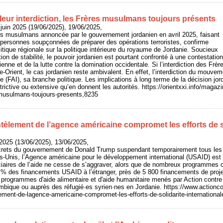
leur interdiction, les Frères musulmans toujours présents
juin 2025 (19/06/2025), 19/06/2025,
res musulmans annoncée par le gouvernement jordanien en avril 2025, faisant
de personnes soupçonnées de préparer des opérations terroristes, confirme
litique régionale sur la politique intérieure du royaume de Jordanie. Soucieux
ion de stabilité, le pouvoir jordanien est pourtant confronté à une contestatio
nienne et de la lutte contre la domination occidentale. Si l’interdiction des F
e-Orient, le cas jordanien reste ambivalent. En effet, l’interdiction du mouve
ue (FAI), sa branche politique. Les implications à long terme de la décision j
estrictive ou extensive qu’en donnent les autorités. https://orientxxi.info/magaz
s-musulmans-toujours-presents,8235
tèlement de l’agence américaine compromet les efforts de s
 2025 (13/06/2025), 13/06/2025,
crets du gouvernement de Donald Trump suspendant temporairement tous les
ts-Unis, l’Agence américaine pour le développement international (USAID) est 
ciaires de l’aide ne cesse de s’aggraver, alors que de nombreux programmes o
 % des financements USAID à l’étranger, près de 5 800 financements de projet
 programmes d'aide alimentaire et d'aide humanitaire menés par Action contre
ique ou auprès des réfugié·es syrien·nes en Jordanie. https://www.actioncon
ment-de-lagence-americaine-compromet-les-efforts-de-solidarite-international