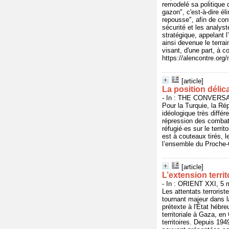
remodelé sa politique d
gazon", c'est-à-dire él
repousse", afin de con
sécurité et les analyst
stratégique, appelant 
ainsi devenue le terrai
visant, d'une part, à c
https://alencontre.org
[article]
La position délica
- In : THE CONVERSAT
Pour la Turquie, la Ré
idéologique très diffé
répression des combatt
réfugié·es sur le terri
est à couteaux tirés, 
l’ensemble du Proche-O
[article]
L’extension terri
- In : ORIENT XXI, 5 
Les attentats terroris
tournant majeur dans l
prétexte à l'État hébre
territoriale à Gaza, en
territoires. Depuis 19