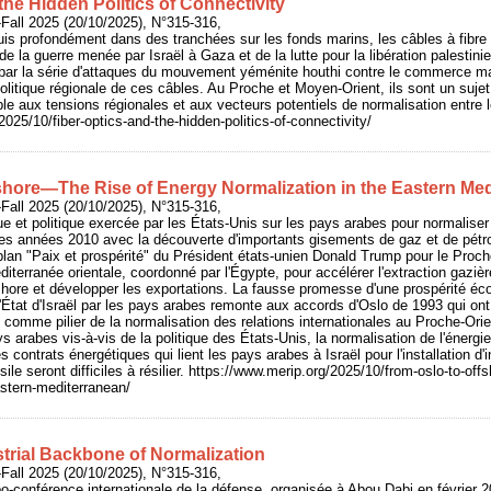
the Hidden Politics of Connectivity
Fall 2025 (20/10/2025), N°315-316,
ouis profondément dans des tranchées sur les fonds marins, les câbles à fibr
de la guerre menée par Israël à Gaza et de la lutte pour la libération palestinie
 par la série d'attaques du mouvement yéménite houthi contre le commerce m
olitique régionale de ces câbles. Au Proche et Moyen-Orient, ils sont un sujet 
ble aux tensions régionales et aux vecteurs potentiels de normalisation entre l
025/10/fiber-optics-and-the-hidden-politics-of-connectivity/
shore—The Rise of Energy Normalization in the Eastern Me
Fall 2025 (20/10/2025), N°315-316,
 et politique exercée par les États-Unis sur les pays arabes pour normaliser 
 les années 2010 avec la découverte d'importants gisements de gaz et de pétr
 plan "Paix et prospérité" du Président états-unien Donald Trump pour le Proche
iterranée orientale, coordonné par l'Égypte, pour accélérer l'extraction gazièr
ore et développer les exportations. La fausse promesse d'une prospérité é
'État d'Israël par les pays arabes remonte aux accords d'Oslo de 1993 qui ont 
comme pilier de la normalisation des relations internationales au Proche-Orie
 arabes vis-à-vis de la politique des États-Unis, la normalisation de l'énergi
es contrats énergétiques qui lient les pays arabes à Israël pour l'installation d'i
ssile seront difficiles à résilier. https://www.merip.org/2025/10/from-oslo-to-off
astern-mediterranean/
strial Backbone of Normalization
Fall 2025 (20/10/2025), N°315-316,
po-conférence internationale de la défense, organisée à Abou Dabi en février 