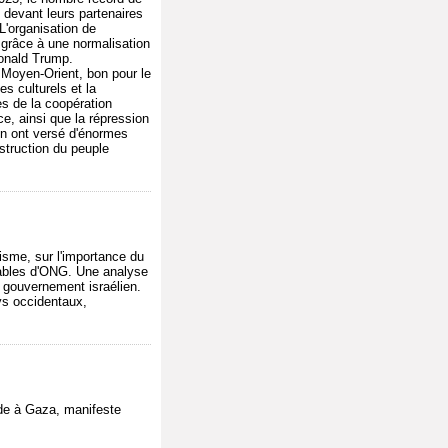
 devant leurs partenaires
'organisation de
 grâce à une normalisation
Donald Trump.
 Moyen-Orient, bon pour le
s culturels et la
es de la coopération
ce, ainsi que la répression
ïn ont versé d'énormes
estruction du peuple
nisme, sur l'importance du
sables d'ONG. Une analyse
le gouvernement israélien.
ys occidentaux,
cide à Gaza, manifeste