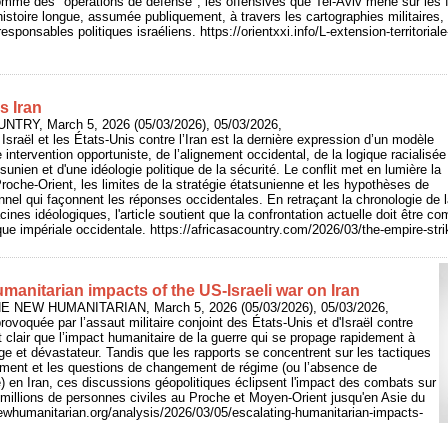
mme des "opérations de défense", les offensives que Tel-Aviv mène sur les f
histoire longue, assumée publiquement, à travers les cartographies militaires, 
responsables politiques israéliens. https://orientxxi.info/L-extension-territorial
s Iran
UNTRY, March 5, 2026 (05/03/2026), 05/03/2026,
Israël et les États-Unis contre l’Iran est la dernière expression d’un modèle
e intervention opportuniste, de l’alignement occidental, de la logique racialisée
tsunien et d'une idéologie politique de la sécurité. Le conflit met en lumière la
Proche-Orient, les limites de la stratégie étatsunienne et les hypothèses de
nnel qui façonnent les réponses occidentales. En retraçant la chronologie de 
cines idéologiques, l'article soutient que la confrontation actuelle doit être 
ique impériale occidentale. https://africasacountry.com/2026/03/the-empire-stri
manitarian impacts of the US-Israeli war on Iran
: THE NEW HUMANITARIAN, March 5, 2026 (05/03/2026), 05/03/2026,
rovoquée par l’assaut militaire conjoint des États-Unis et d'Israël contre
est clair que l’impact humanitaire de la guerre qui se propage rapidement à
rge et dévastateur. Tandis que les rapports se concentrent sur les tactiques
nement et les questions de changement de régime (ou l’absence de
 en Iran, ces discussions géopolitiques éclipsent l'impact des combats sur
 millions de personnes civiles au Proche et Moyen-Orient jusqu'en Asie du
ewhumanitarian.org/analysis/2026/03/05/escalating-humanitarian-impacts-