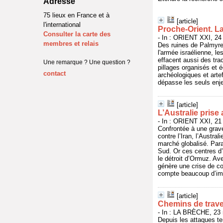
Adresse
75 lieux en France et à
[article]
l'international
Proche-Orient. L
Consulter la carte des
- In : ORIENT XXI, 24 
membres et relais
Des ruines de Palmyre,
l'armée israélienne, l
effacent aussi des tra
Une remarque ? Une question ?
pillages organisés et 
contact
archéologiques et arte
dépasse les seuls enje
[article]
L’Australie prise
- In : ORIENT XXI, 21 
Confrontée à une grave
contre l’Iran, l’Austr
marché globalisé. Para
Sud. Or ces centres d’
le détroit d’Ormuz. Ave
génère une crise de co
compte beaucoup d’immi
[article]
Chemins de traver
- In : LA BRÈCHE, 23 
Depuis les attaques te