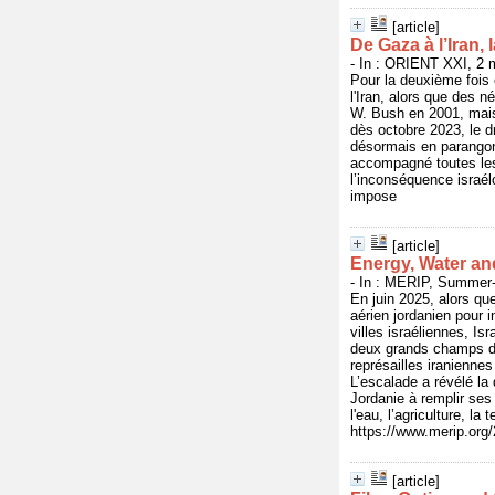
[article]
De Gaza à l’Iran, 
- In : ORIENT XXI, 2 
Pour la deuxième fois 
l'Iran, alors que des n
W. Bush en 2001, mais
dès octobre 2023, le dr
désormais en parangons 
accompagné toutes les
l’inconséquence israélo-
impose
[article]
Energy, Water an
- In : MERIP, Summer-
En juin 2025, alors qu
aérien jordanien pour i
villes israéliennes, I
deux grands champs de 
représailles iranienne
L’escalade a révélé la 
Jordanie à remplir ses 
l'eau, l’agriculture, 
https://www.merip.org/
[article]