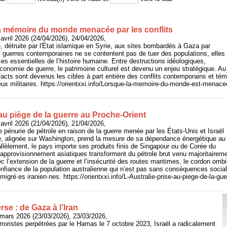
a mémoire du monde menacée par les conflits
avril 2026 (24/04/2026), 24/04/2026,
 détruite par l'État islamique en Syrie, aux sites bombardés à Gaza par
es guerres contemporaines ne se contentent pas de tuer des populations, elles
ces essentielles de l’histoire humaine. Entre destructions idéologiques,
économie de guerre, le patrimoine culturel est devenu un enjeu stratégique. Au
facts sont devenus les cibles à part entière des conflits contemporains et tém
ux militaires. https://orientxxi.info/Lorsque-la-memoire-du-monde-est-menacee
 au piège de la guerre au Proche-Orient
avril 2026 (21/04/2026), 21/04/2026,
 pénurie de pétrole en raison de la guerre menée par les États-Unis et Israël
alie, alignée sur Washington, prend la mesure de sa dépendance énergétique au
llèlement, le pays importe ses produits finis de Singapour ou de Corée du
approvisionnement asiatiques transforment du pétrole brut venu majoritairem
c l’extension de la guerre et l’insécurité des routes maritimes, le cordon ombi
nfiance de la population australienne qui n’est pas sans conséquences socia
gré·es iranien·nes. https://orientxxi.info/L-Australie-prise-au-piege-de-la-gu
se : de Gaza à l’Iran
mars 2026 (23/03/2026), 23/03/2026,
rroristes perpétrées par le Hamas le 7 octobre 2023, Israël a radicalement