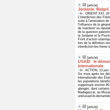
[article]
Jordanie. Malgré 
- In : ORIENT XXI, 19 
L’interdiction des Frè
suite à l'arrestation 
l’influence de la géopo
de maintenir sa réputat
de la question palesti
la Jordanie et le Proch
Front d’action islamiq
lors de la définition r
interdiction-les-frere
[article]
USAID : le déman
internationale
- In : ACTION, 13 juin
Six mois après les dé
internationale des Éta
les populations bénéfi
supprimant environ 80
abrogés, dont certains
Madagascar, au Mozamb
une/usaid-le-demantele
[article]