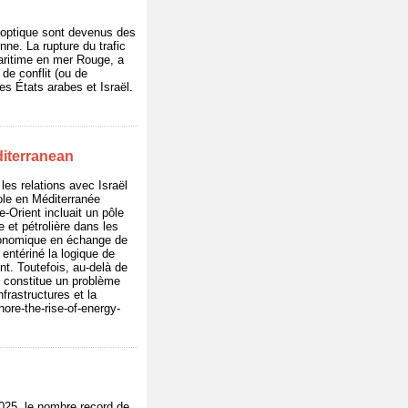
e optique sont devenus des
nne. La rupture du trafic
aritime en mer Rouge, a
de conflit (ou de
es États arabes et Israël.
diterranean
les relations avec Israël
ole en Méditerranée
-Orient incluait un pôle
e et pétrolière dans les
conomique en échange de
entériné la logique de
nt. Toutefois, au-delà de
e constitue un problème
nfrastructures et la
shore-the-rise-of-energy-
2025, le nombre record de