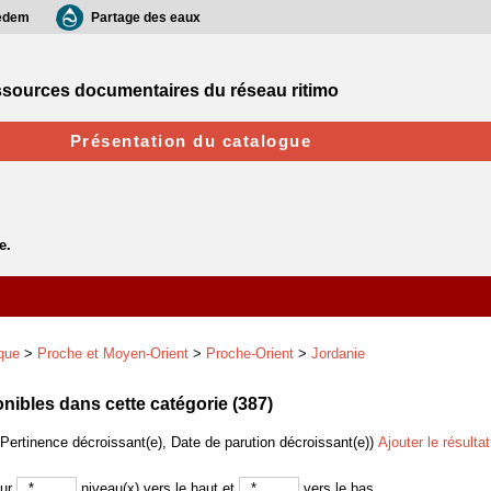
edem
Partage des eaux
sources documentaires du réseau ritimo
Présentation du catalogue
que
>
Proche et Moyen-Orient
>
Proche-Orient
>
Jordanie
ibles dans cette catégorie (
387
)
(Pertinence décroissant(e), Date de parution décroissant(e))
Ajouter le résulta
sur
niveau(x) vers le haut et
vers le bas