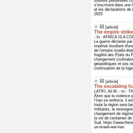
souvent présentées co
s’inscrivent dans une 
et les déclarations de 
2023
[article]
The empire strike
- In : AFRICA IS A CO
La guerre déclarée par 
impérial résultant d'un
de l’empire israélo-éta
fragilité des États du 
changement civilisatio
géopolitiques et ses ra
continuation de la log
[article]
The escalating hu
LATIFI, Ali M. - In 
Alors que la violence p
l’Iran se renforce, il 
toute la région sera la
militaires, le renseig
changement de régime)
la vie de centaines de
Sud. https://www.then
us-israeli-war-iran