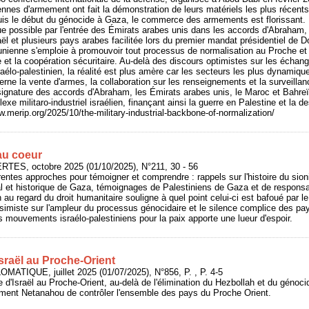
nnes d'armement ont fait la démonstration de leurs matériels les plus récents
is le début du génocide à Gaza, le commerce des armements est florissant. L
due possible par l'entrée des Émirats arabes unis dans les accords d'Abraham,
raël et plusieurs pays arabes facilitée lors du premier mandat présidentiel de 
-unienne s'emploie à promouvoir tout processus de normalisation au Proche et
et la coopération sécuritaire. Au-delà des discours optimistes sur les échange
sraélo-palestinien, la réalité est plus amère car les secteurs les plus dynamiqu
rne la vente d'armes, la collaboration sur les renseignements et la surveillan
signature des accords d'Abraham, les Émirats arabes unis, le Maroc et Bahre
xe militaro-industriel israélien, finançant ainsi la guerre en Palestine et la d
w.merip.org/2025/10/the-military-industrial-backbone-of-normalization/
au coeur
RTES, octobre 2025 (01/10/2025), N°211, 30 - 56
érentes approches pour témoigner et comprendre : rappels sur l'histoire du sio
ral et historique de Gaza, témoignages de Palestiniens de Gaza et de respon
on au regard du droit humanitaire souligne à quel point celui-ci est bafoué par 
imiste sur l'ampleur du processus génocidaire et le silence complice des pa
es mouvements israélo-palestiniens pour la paix apporte une lueur d'espoir.
sraël au Proche-Orient
MATIQUE, juillet 2025 (01/07/2025), N°856, P. , P. 4-5
se d'Israël au Proche-Orient, au-delà de l'élimination du Hezbollah et du géno
ement Netanahou de contrôler l'ensemble des pays du Proche Orient.