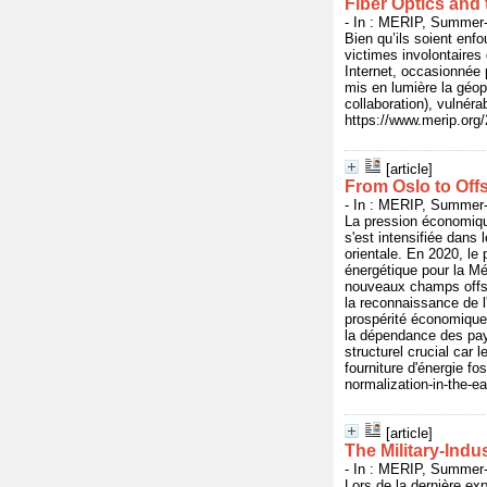
Fiber Optics and 
- In : MERIP, Summer-
Bien qu’ils soient enf
victimes involontaires 
Internet, occasionnée
mis en lumière la géop
collaboration), vulnéra
https://www.merip.org/2
[article]
From Oslo to Off
- In : MERIP, Summer-
La pression économique
s'est intensifiée dans
orientale. En 2020, le
énergétique pour la Méd
nouveaux champs offsh
la reconnaissance de l
prospérité économique 
la dépendance des pays
structurel crucial car l
fourniture d'énergie fo
normalization-in-the-e
[article]
The Military-Indu
- In : MERIP, Summer-
Lors de la dernière ex