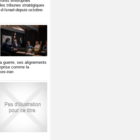
ronts limitrophes
les tribunes stratégiques
e-d-Israel-depuis-octobre-
la guerre, ses alignements
comprise comme la
kes-iran