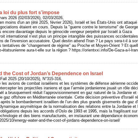
la loi du plus fort s’impose
mars 2026 (02/03/2026), 02/03/2026,
en moins d'un an (été 2025, février 2026), Israël et les États-Unis ont attaqué
égociations étaient en cours. Depuis la "guerre contre le terrorisme" de George
 encore davantage depuis le génocide vengeur perpétré par Israël à Gaza
oit international n’est plus un principe intangible des puissances occidentales,
de l'inversion accusatoire. Quel destin attend l'Iran ? Le pays sera-t-il à son
 tentatives de "changement de régime" au Proche et Moyen-Orient ? Et quel
étatsunienne aura-t-elle sur la région ? https://orientxxi.info/De-Gaza-a-l-Iran-l
d the Cost of Jordan’s Dependence on Israel
Fall 2025 (20/10/2025), N°315-316,
e les avions de combat israéliens et les systèmes de défense aérienne occiden
ntercepter les projectiles iraniens et que l’armée jordanienne jouait un rôle déc
sraël a brusquement réduit l’approvisionnement en gaz naturel de la Jordanie et
gaz offshore en Méditerranée orientale. Cette décision préventive d'Israël ré
s après le bombardement israélien de l’un des plus grands gisements de gaz d’
dynamique asymétrique de la normalisation des relations entre la Jordanie et I
obligations depuis les accords d’Oslo de 1993 et 1995, mais la fragilisant sur 
la technologie et des biens manufacturés, en instaurant une dépendance économiq
2025/10/energy-water-and-the-cost-of-jordans-dependence-on-israel/