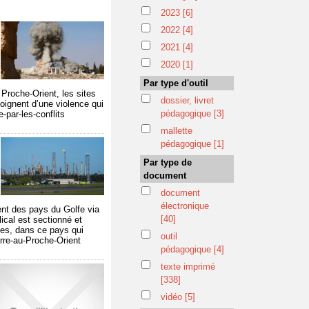
2023
[6]
2022
[4]
2021
[4]
2020
[1]
Par type d'outil
 Proche-Orient, les sites
dossier, livret
oignent d’une violence qui
pédagogique
[3]
-par-les-conflits
mallette
pédagogique
[1]
Par type de
document
document
électronique
ent des pays du Golfe via
[40]
lical est sectionné et
les, dans ce pays qui
outil
erre-au-Proche-Orient
pédagogique
[4]
texte imprimé
[338]
vidéo
[5]