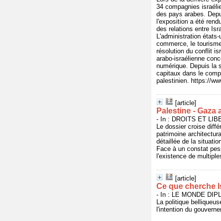
34 compagnies israélie
des pays arabes. Depu
l'exposition a été ren
des relations entre Is
L'administration états
commerce, le tourisme 
résolution du conflit i
arabo-israélienne conce
numérique. Depuis la 
capitaux dans le comple
palestinien. https://ww
[article]
Palestine - Gaza 
- In : DROITS ET LIBE
Le dossier croise diff
patrimoine architectu
détaillée de la situati
Face à un constat pess
l'existence de multipl
[article]
Ce que cherche I
- In : LE MONDE DIPLO
La politique belliqueu
l'intention du gouvern