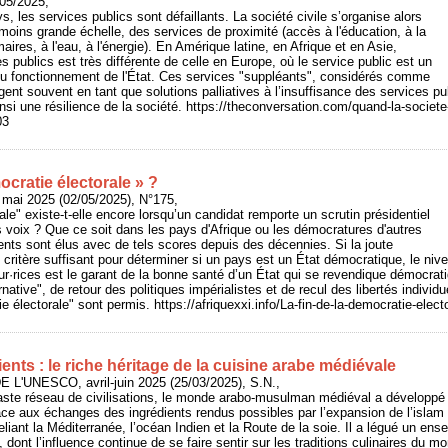
/05/2025,
 les services publics sont défaillants. La société civile s’organise alors
 moins grande échelle, des services de proximité (accès à l'éducation, à la
aires, à l'eau, à l'énergie). En Amérique latine, en Afrique et en Asie,
ces publics est très différente de celle en Europe, où le service public est un
du fonctionnement de l'État. Ces services "suppléants", considérés comme
t souvent en tant que solutions palliatives à l’insuffisance des services pub
nsi une résilience de la société. https://theconversation.com/quand-la-societe-
03
ocratie électorale » ?
 mai 2025 (02/05/2025), N°175,
le" existe-t-elle encore lorsqu’un candidat remporte un scrutin présidentiel
voix ? Que ce soit dans les pays d'Afrique ou les démocratures d'autres
ents sont élus avec de tels scores depuis des décennies. Si la joute
 critère suffisant pour déterminer si un pays est un État démocratique, le nive
ur·rices est le garant de la bonne santé d’un État qui se revendique démocrat
rnative", de retour des politiques impérialistes et de recul des libertés individu
ie électorale" sont permis. https://afriquexxi.info/La-fin-de-la-democratie-elect
ients : le riche héritage de la cuisine arabe médiévale
 L'UNESCO, avril-juin 2025 (25/03/2025), S.N.,
aste réseau de civilisations, le monde arabo-musulman médiéval a développé u
grâce aux échanges des ingrédients rendus possibles par l’expansion de l’isla
liant la Méditerranée, l’océan Indien et la Route de la soie. Il a légué un ens
dont l’influence continue de se faire sentir sur les traditions culinaires du mo