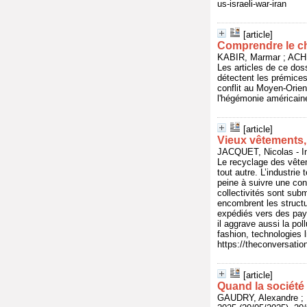
us-israeli-war-iran
[article]
Comprendre le 
KABIR, Marmar ; ACHK
Les articles de ce dos
détectent les prémices
conflit au Moyen-Orient
l'hégémonie américaine
[article]
Vieux vêtements,
JACQUET, Nicolas - I
Le recyclage des vêtem
tout autre. L’industri
peine à suivre une con
collectivités sont sub
encombrent les structur
expédiés vers des pay
il aggrave aussi la po
fashion, technologies l
https://theconversati
[article]
Quand la société 
GAUDRY, Alexandre ;