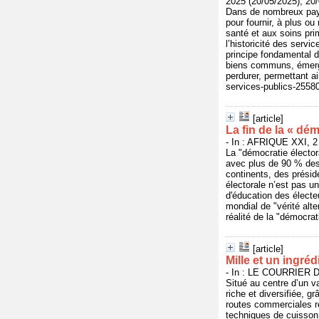
2025 (20/05/2025), 20
Dans de nombreux pays,
pour fournir, à plus ou
santé et aux soins prim
l’historicité des servi
principe fondamental 
biens communs, émergen
perdurer, permettant ai
services-publics-2558
[article]
La fin de la « dém
- In : AFRIQUE XXI, 2
La "démocratie électora
avec plus de 90 % des 
continents, des présid
électorale n’est pas un
d'éducation des électe
mondial de "vérité alte
réalité de la "démocrat
[article]
Mille et un ingréd
- In : LE COURRIER DE
Situé au centre d’un v
riche et diversifiée, 
routes commerciales re
techniques de cuisson, 