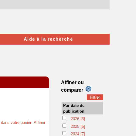
Aide à la recherche
Affiner ou
comparer
Par date de
publication
2026
[3]
t dans votre panier
Affiner
2025
[6]
2024
[7]