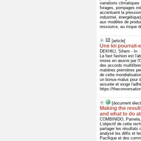
variations climatiques 
forages, pompages indi
accentuent la pressio
industriel, énergétiqu
aux modèles de product
ressource, au risque d
[article]
Une loi pourrait-
DEKHILI, Sihem - In 
La fast fashion est l'
mises en œuvre par l'
des accords multifibr
matières premières pe
de cette mondialisation
un bonus-malus pour di
assurée et exige l'ad
https://theconversatio
[document élect
Making the result
and what to do ab
COMBINIDO, Pamela,
L'objectif de cette re
partager les résultats
analysé les défis et le
Pacifique et des commu