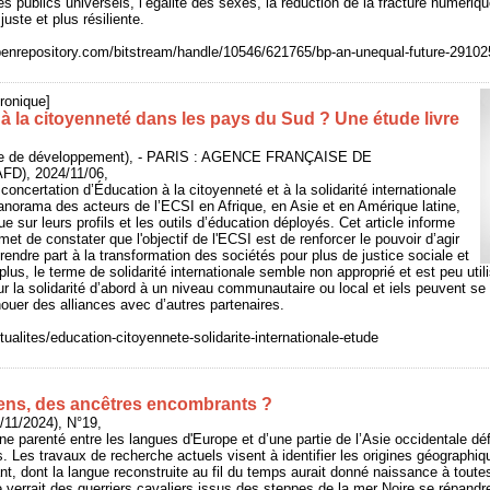
s publics universels, l’égalité des sexes, la réduction de la fracture numérique
juste et plus résiliente.
.openrepository.com/bitstream/handle/10546/621765/bp-an-unequal-future-291
ronique]
à la citoyenneté dans les pays du Sud ? Une étude livre
se de développement), - PARIS : AGENCE FRANÇAISE DE
), 2024/11/06,
oncertation d’Éducation à la citoyenneté et à la solidarité internationale
anorama des acteurs de l’ECSI en Afrique, en Asie et en Amérique latine,
ue sur leurs profils et les outils d’éducation déployés. Cet article informe
met de constater que l'objectif de l'ECSI est de renforcer le pouvoir d’agir
rendre part à la transformation des sociétés pour plus de justice sociale et
us, le terme de solidarité internationale semble non approprié et est peu utili
 la solidarité d’abord à un niveau communautaire ou local et iels peuvent se pr
uer des alliances avec d’autres partenaires.
ctualites/education-citoyennete-solidarite-internationale-etude
ens, des ancêtres encombrants ?
/11/2024), N°19,
e parenté entre les langues d'Europe et d’une partie de l’Asie occidentale défi
. Les travaux de recherche actuels visent à identifier les origines géographiq
t, dont la langue reconstruite au fil du temps aurait donné naissance à toutes
e verrait des guerriers cavaliers issus des steppes de la mer Noire se répandr