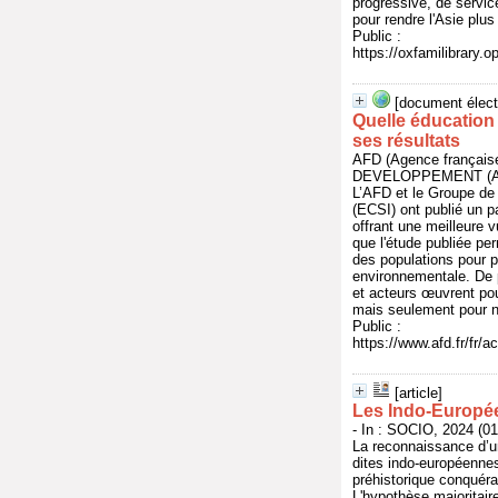
progressive, de service
pour rendre l'Asie plus 
Public :
https://oxfamilibrary
[document élect
Quelle éducation 
ses résultats
AFD (Agence françai
DEVELOPPEMENT (AFD
L’AFD et le Groupe de c
(ECSI) ont publié un p
offrant une meilleure v
que l'étude publiée per
des populations pour p
environnementale. De pl
et acteurs œuvrent pour
mais seulement pour no
Public :
https://www.afd.fr/fr/a
[article]
Les Indo-Europé
- In : SOCIO, 2024 (01
La reconnaissance d’un
dites indo-européennes
préhistorique conquéran
L'hypothèse majoritair