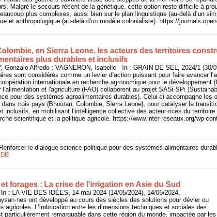
rs. Malgré le secours récent de la génétique, cette option reste difficile à prou
aucoup plus complexes, aussi bien sur le plan linguistique (au-delà d’un sim
que et anthropologique (au-delà d’un modèle colonialiste). https://journals.ope
olombie, en Sierra Leone, les acteurs des territoires const
entaires plus durables et inclusifs
nzalo Alfredo ; VAGNERON, Isabelle - In : GRAIN DE SEL, 2024/1 (30/09/
ires sont considérés comme un levier d’action puissant pour faire avancer 
coopération internationale en recherche agronomique pour le développement (Ci
 l'alimentation et l'agriculture (FAO) collaborent au projet SASi-SPi (Sustain
gence pour des systèmes agroalimentaires durables). Celui-ci accompagne les 
dans trois pays (Bhoutan, Colombie, Sierra Leone), pour catalyser la transit
 inclusifs, en mobilisant l’intelligence collective des acteur·rices du territoire
erche scientifique et la politique agricole. https://www.inter-reseaux.org/wp-
 Renforcer le dialogue science-politique pour des systèmes alimentaires durab
ADE
 forages : La crise de l'irrigation en Asie du Sud
n : LA VIE DES IDÉES, 14 mai 2024 (14/05/2024), 14/05/2024,
aysan·nes ont développé au cours des siècles des solutions pour dévier ou
ns agricoles. L’imbrication entre les dimensions techniques et sociales des
 est particulièrement remarquable dans cette région du monde, impactée par les