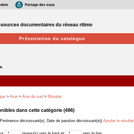
edem
Partage des eaux
sources documentaires du réseau ritimo
Présentation du catalogue
que
>
Asie
>
Asie du sud
>
Bhoutan
ibles dans cette catégorie (
496
)
(Pertinence décroissant(e), Date de parution décroissant(e))
Ajouter le résulta
sur
niveau(x) vers le haut et
vers le bas