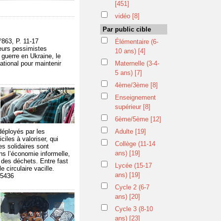
[451]
vidéo
[8]
Par public cible
863, P. 11-17
Élémentaire (6-
teurs pessimistes
10 ans)
[4]
 guerre en Ukraine, le
national pour maintenir
Maternelle (3-4-
5 ans)
[7]
4ème/3ème
[8]
Enseignement
supérieur
[8]
6ème/5ème
[12]
déployés par les
Adulte
[19]
iles à valoriser, qui
Collège (11-14
es solidaires sont
ans)
[19]
s l’économie informelle,
t des déchets. Entre fast
Lycée (15-17
 circulaire vacille.
ans)
[19]
55436
Cycle 2 (6-7
ans)
[20]
Cycle 3 (8-10
ans)
[23]