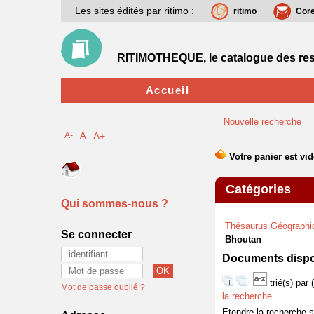
Les sites édités par ritimo :
ritimo
Cor
RITIMOTHEQUE, le catalogue des res
Accueil
Nouvelle recherche
A-
A
A+
Catégories
Qui sommes-nous ?
Thésaurus Géographi
Se connecter
Bhoutan
Documents dispon
trié(s) par
Mot de passe oublié ?
la recherche
Etendre la recherche 