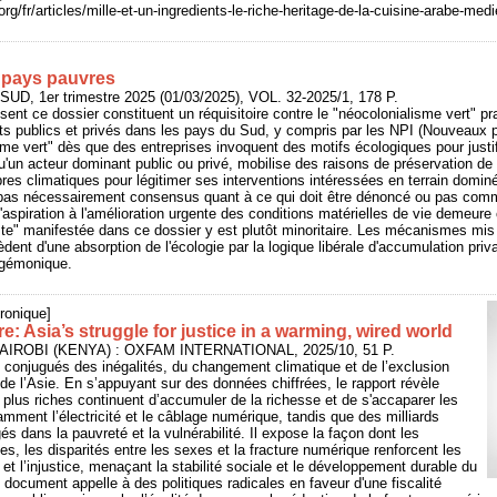
org/fr/articles/mille-et-un-ingredients-le-riche-heritage-de-la-cuisine-arabe-med
 pays pauvres
UD, 1er trimestre 2025 (01/03/2025), VOL. 32-2025/1, 178 P.
ent ce dossier constituent un réquisitoire contre le "néocolonialisme vert" pr
 publics et privés dans les pays du Sud, y compris par les NPI (Nouveaux pa
sme vert" dès que des entreprises invoquent des motifs écologiques pour justif
u'un acteur dominant public ou privé, mobilise des raisons de préservation de 
res climatiques pour légitimer ses interventions intéressées en terrain domin
a pas nécessairement consensus quant à ce qui doit être dénoncé ou pas com
'aspiration à l'amélioration urgente des conditions matérielles de vie demeure 
iste" manifestée dans ce dossier y est plutôt minoritaire. Les mécanismes mi
ent d'une absorption de l'écologie par la logique libérale d'accumulation privat
hégémonique.
ronique]
: Asia’s struggle for justice in a warming, wired world
NAIROBI (KENYA) : OXFAM INTERNATIONAL, 2025/10, 51 P.
 conjugués des inégalités, du changement climatique et de l’exclusion
 de l’Asie. En s’appuyant sur des données chiffrées, le rapport révèle
lus riches continuent d’accumuler de la richesse et de s'accaparer les
amment l’électricité et le câblage numérique, tandis que des milliards
gés dans la pauvreté et la vulnérabilité. Il expose la façon dont les
es, les disparités entre les sexes et la fracture numérique renforcent les
s et l’injustice, menaçant la stabilité sociale et le développement durable du
 document appelle à des politiques radicales en faveur d'une fiscalité