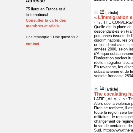
Adresse
75 lieux en France et à
[article]
l'international
« L’immigration e
Consulter la carte des
- In : THE CONVERSAT
membres et relais
Quelle est la place de
descendant·es en Fran
personnes issues de l'i
Une remarque ? Une question ?
discriminations, les pr
contact
un lien direct avec l’
années 2000, selon le
d'Afrique subsaharienn
l’intégration sociocult
réelle intégration soci
En revanche, les discr
subsaharienne et de le
societe-francaise-283
[article]
The escalating hu
LATIFI, Ali M. - In 
Alors que la violence p
l’Iran se renforce, il 
toute la région sera la
militaires, le renseig
changement de régime)
la vie de centaines de
Sud. https://www.then