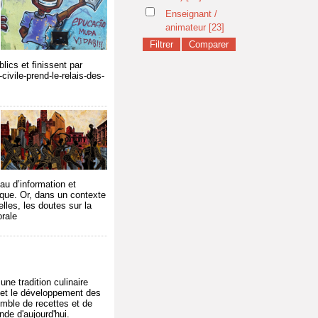
Enseignant /
animateur
[23]
lics et finissent par
civile-prend-le-relais-des-
au d’information et
ique. Or, dans un contexte
elles, les doutes sur la
orale
ne tradition culinaire
m et le développement des
emble de recettes et de
nde d'aujourd'hui.