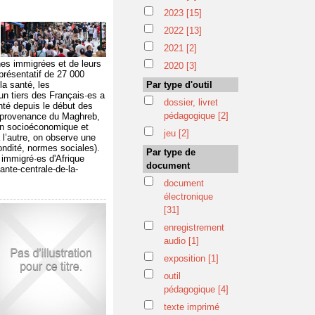
2023
[15]
2022
[13]
2021
[2]
nes immigrées et de leurs
2020
[3]
résentatif de 27 000
la santé, les
Par type d'outil
'un tiers des Français·es a
dossier, livret
nté depuis le début des
pédagogique
[2]
n provenance du Maghreb,
ion socioéconomique et
jeu
[2]
à l’autre, on observe une
condité, normes sociales).
Par type de
 immigré·es d'Afrique
document
nte-centrale-de-la-
document
électronique
[31]
enregistrement
audio
[1]
exposition
[1]
outil
pédagogique
[4]
texte imprimé