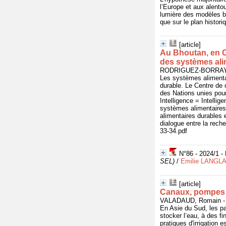
l’Europe et aux alentou
lumière des modèles be
que sur le plan histori
[article]
Au Bhoutan, en C
des systèmes alim
RODRIGUEZ-BORRAY, Go
Les systèmes alimenta
durable. Le Centre de 
des Nations unies pour
Intelligence = Intelli
systèmes alimentaires 
alimentaires durables et
dialogue entre la rech
33-34.pdf
N°86 - 2024/1 -
SEL)
/
Emilie LANGL
[article]
Canaux, pompes et
VALADAUD, Romain - I
En Asie du Sud, les p
stocker l’eau, à des fi
pratiques d'irrigation