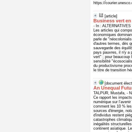
https://courier.unesco.
[article]
Business vert en
- In : ALTERNATIVES S
Les articles qui compos
économiques dominants
parle de "néocoloniali
d'autres termes, dès q
sauvegarde des équilib
pays pauvres, il n'y 
vert" ; pour beaucoup l
sensibilité "écosocial
du productivisme procèd
le titre de transition 
[document élect
An Unequal Future
TALPUR, Mustafa, - 
Ce rapport les impacts
numérique sur l’avenir
comment les 10 % les p
sources d'énergie, not
d'individus restent pié
catastrophes climatiqu
inégalités structurelle
continent asiatique. Le