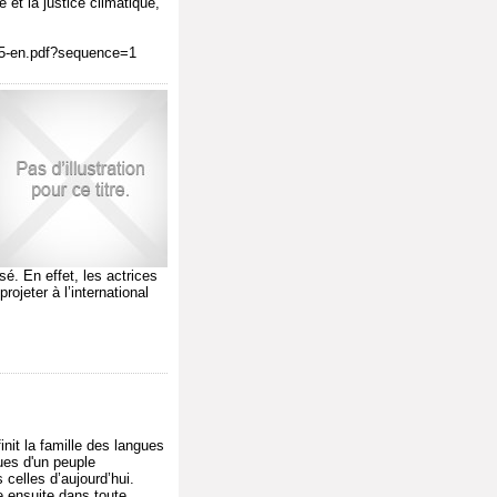
 et la justice climatique,
025-en.pdf?sequence=1
sé. En effet, les actrices
ojeter à l’international
nit la famille des langues
ues d'un peuple
 celles d’aujourd’hui.
e ensuite dans toute