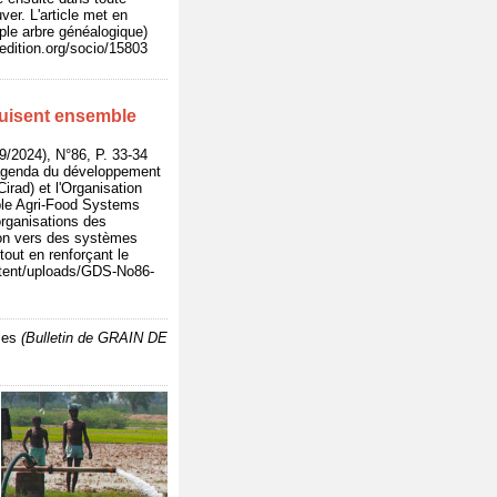
ver. L'article met en
ple arbre généalogique)
nedition.org/socio/15803
ruisent ensemble
2024), N°86, P. 33-34
l’agenda du développement
rad) et l'Organisation
able Agri-Food Systems
organisations des
ion vers des systèmes
 tout en renforçant le
content/uploads/GDS-No86-
les
(Bulletin de GRAIN DE