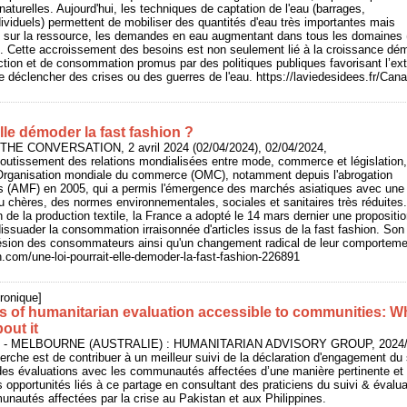
naturelles. Aujourd'hui, les techniques de captation de l'eau (barrages,
viduels) permettent de mobiliser des quantités d'eau très importantes mais
n sur la ressource, les demandes en eau augmentant dans tous les domaines 
e). Cette accroissement des besoins est non seulement lié à la croissance d
ion et de consommation promus par des politiques publiques favorisant l’ext
e déclencher des crises ou des guerres de l'eau. https://laviedesidees.fr/Ca
elle démoder la fast fashion ?
: THE CONVERSATION, 2 avril 2024 (02/04/2024), 02/04/2024,
aboutissement des relations mondialisées entre mode, commerce et législation,
Organisation mondiale du commerce (OMC), notamment depuis l'abrogation
es (AMF) en 2005, qui a permis l'émergence des marchés asiatiques avec une
u chères, des normes environnementales, sociales et sanitaires très réduit
 de la production textile, la France a adopté le 14 mars dernier une proposition
ssuader la consommation irraisonnée d'articles issus de la fast fashion. Son ef
hésion des consommateurs ainsi qu'un changement radical de leur comporteme
n.com/une-loi-pourrait-elle-demoder-la-fast-fashion-226891
ronique]
s of humanitarian evaluation accessible to communities: Why
out it
 - MELBOURNE (AUSTRALIE) : HUMANITARIAN ADVISORY GROUP, 2024/0
cherche est de contribuer à un meilleur suivi de la déclaration d'engagement du
 des évaluations avec les communautés affectées d’une manière pertinente et p
s opportunités liés à ce partage en consultant des praticiens du suivi & évaluat
nautés affectées par la crise au Pakistan et aux Philippines.