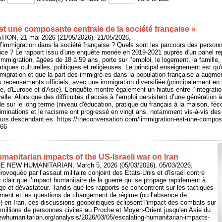
st une composante centrale de la société française »
ION, 21 mai 2026 (21/05/2026), 21/05/2026,
 l’immigration dans la société française ? Quels sont les parcours des person
ce ? Le rapport issu d'une enquête menée en 2019-2021 auprès d'un panel rep
mmigration, âgées de 18 à 59 ans, porte sur l’emploi, le logement, la famille, 
atiques culturelles, politiques et religieuses. Le principal enseignement est qu
immigration et que la part des immigré·es dans la population française a augme
s recensements officiels, avec une immigration diversifiée (principalement e
e, d'Europe et d'Asie). L'enquête montre également un hiatus entre l’intégrat
urelle. Alors que des difficultés d’accès à l’emploi persistent d’une génération 
ale sur le long terme (niveau d'éducation, pratique du français à la maison, fé
iminations et le racisme ont progressé en vingt ans, notamment vis-à-vis des
urs descendant·es. https://theconversation.com/limmigration-est-une-composa
466
manitarian impacts of the US-Israeli war on Iran
: THE NEW HUMANITARIAN, March 5, 2026 (05/03/2026), 05/03/2026,
rovoquée par l’assaut militaire conjoint des États-Unis et d'Israël contre
est clair que l’impact humanitaire de la guerre qui se propage rapidement à
rge et dévastateur. Tandis que les rapports se concentrent sur les tactiques
nement et les questions de changement de régime (ou l’absence de
 en Iran, ces discussions géopolitiques éclipsent l'impact des combats sur
 millions de personnes civiles au Proche et Moyen-Orient jusqu'en Asie du
ewhumanitarian.org/analysis/2026/03/05/escalating-humanitarian-impacts-