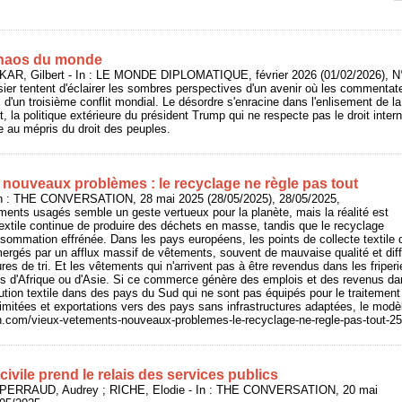
chaos du monde
AR, Gilbert - In : LE MONDE DIPLOMATIQUE, février 2026 (01/02/2026), N°
sier tentent d'éclairer les sombres perspectives d'un avenir où les commenta
 d'un troisième conflit mondial. Le désordre s'enracine dans l'enlisement de la
, la politique extérieure du président Trump qui ne respecte pas le droit inter
 au mépris du droit des peuples.
 nouveaux problèmes : le recyclage ne règle pas tout
n : THE CONVERSATION, 28 mai 2025 (28/05/2025), 28/05/2025,
ents usagés semble un geste vertueux pour la planète, mais la réalité est
e textile continue de produire des déchets en masse, tandis que le recyclage
sommation effrénée. Dans les pays européens, les points de collecte textile 
mergés par un afflux massif de vêtements, souvent de mauvaise qualité et diffic
es de tri. Et les vêtements qui n'arrivent pas à être revendus dans les friperi
s d'Afrique ou d'Asie. Si ce commerce génère des emplois et des revenus dan
llution textile dans des pays du Sud qui ne sont pas équipés pour le traitemen
imitées et exportations vers des pays sans infrastructures adaptées, le modèle
on.com/vieux-vetements-nouveaux-problemes-le-recyclage-ne-regle-pas-tout-2
civile prend le relais des services publics
 PERRAUD, Audrey ; RICHE, Elodie - In : THE CONVERSATION, 20 mai