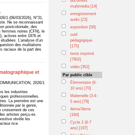
document
multimédia
[14]
e
enregistrement
1 (06/03/2026), N°31,
audio
[23]
ste. Ne se reconnaissant
ion postcoloniale, des
exposition
[58]
es femmes noires (CFN), le
outil
actives entre 1976 et
 étudiées. L’analyse d’un
pédagogique
question des mutilations
[175]
es raciaux de la part des
texte imprimé
[7802]
vidéo
[352]
nématographique et
Par public cible
Élémentaire (6-
COMMUNICATION, 2026/1
10 ans)
[70]
s les industries
Maternelle (3-4-
iques professionnelles.
ires. La première est une
5 ans)
[78]
itionnée par le genre,
4ème/3ème
le croisement de ces
des artistes perçu·es
[184]
ositive révèle les
Cycle 2 (6-7
acteur·rice.
ans)
[197]