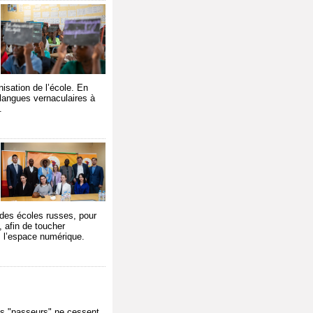
nisation de l’école. En
 langues vernaculaires à
.
s
 des écoles russes, pour
, afin de toucher
s l’espace numérique.
es "passeurs" ne cessent