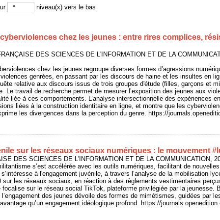
sur
niveau(x) vers le bas
cyberviolences chez les jeunes : entre rires complices, rési
UE FRANÇAISE DES SCIENCES DE L'INFORMATION ET DE LA COMMUNICAT
berviolences chez les jeunes regroupe diverses formes d’agressions numériqu
iolences genrées, en passant par les discours de haine et les insultes en lig
uête relative aux discours issus de trois groupes d'étude (filles, garçons et mi
ce. Le travail de recherche permet de mesurer l’exposition des jeunes aux viole
lité liée à ces comportements. L’analyse intersectionnelle des expériences en 
ions liées à la construction identitaire en ligne, et montre que les cyberviol
xprime les divergences dans la perception du genre. https://journals.openeditio
ile sur les réseaux sociaux numériques : le mouvement #
AISE DES SCIENCES DE L'INFORMATION ET DE LA COMMUNICATION, 2026/
ilitantisme s’est accélérée avec les outils numériques, facilitant de nouvell
e s’intéresse à l'engagement juvénile, à travers l’analyse de la mobilisation l
 sur les réseaux sociaux, en réaction à des règlements vestimentaires perç
 focalise sur le réseau social TikTok, plateforme privilégiée par la jeunesse. 
, l’engagement des jeunes dévoile des formes de mimétismes, guidées par l
vantage qu’un engagement idéologique profond. https://journals.openedition.o