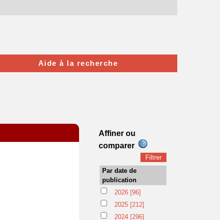
Aide à la recherche
Affiner ou
comparer
Par date de
publication
2026
[96]
2025
[212]
2024
[296]