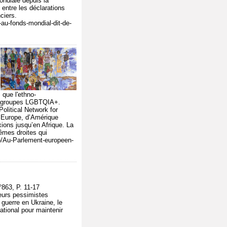
ndiale depuis la
 entre les déclarations
ciers.
-au-fonds-mondial-dit-de-
 que l'ethno-
des groupes LGBTQIA+.
olitical Network for
 d’Europe, d’Amérique
xions jusqu’en Afrique. La
êmes droites qui
nfo/Au-Parlement-europeen-
863, P. 11-17
teurs pessimistes
 guerre en Ukraine, le
national pour maintenir