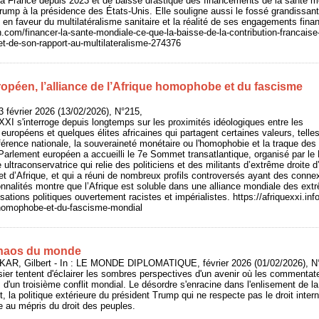
a France depuis 2023 et de baisse drastique des financements de la santé mo
rump à la présidence des États-Unis. Elle souligne aussi le fossé grandissant
e en faveur du multilatéralisme sanitaire et la réalité de ses engagements finan
n.com/financer-la-sante-mondiale-ce-que-la-baisse-de-la-contribution-francaise
-et-de-son-rapport-au-multilateralisme-274376
opéen, l’alliance de l’Afrique homophobe et du fascisme
 février 2026 (13/02/2026), N°215,
 XXI s'interroge depuis longtemps sur les proximités idéologiques entre les
 européens et quelques élites africaines qui partagent certaines valeurs, telles
référence nationale, la souveraineté monétaire ou l'homophobie et la traque 
 Parlement européen a accueilli le 7e Sommet transatlantique, organisé par le P
ultraconservatrice qui relie des politiciens et des militants d’extrême droite
 et d’Afrique, et qui a réuni de nombreux profils controversés ayant des conne
nalités montre que l’Afrique est soluble dans une alliance mondiale des extr
sations politiques ouvertement racistes et impérialistes. https://afriquexxi.i
e-homophobe-et-du-fascisme-mondial
chaos du monde
AR, Gilbert - In : LE MONDE DIPLOMATIQUE, février 2026 (01/02/2026), N°
sier tentent d'éclairer les sombres perspectives d'un avenir où les commenta
 d'un troisième conflit mondial. Le désordre s'enracine dans l'enlisement de la
, la politique extérieure du président Trump qui ne respecte pas le droit inter
 au mépris du droit des peuples.