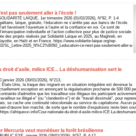
est pas seulement aller à l’école !
OLIDARITÉ LAÏQUE, 1er trimestre 2026 (01/02/2026), N°92, P. 1-4
galitaire, laïque, gratuite, l’éducation ne s’arrête pas aux bancs de l’école.
l’art favorisent l’ouverture à l’autre et la confiance en soi. Ce sont de
l’émancipation individuelle et l’action collective pour plus de justice sociale.
te des projets réalisés par Solidarité Laïque en 2025, au Maghreb, en
ayotte, en Haïti et en France. https://www.solidarite-laique.org/wp-
/02/SL_Lettre-2025_N%C2%B092_Leducation-ce-nest-pas-seulement-aller-a-
 droit d’asile, milice ICE... La déshumanisation sert le
 janvier 2026 (30/01/2026), N°213,
ats-Unis, la traque des migrant·es en situation irrégulière est devenue la
actuellement exception en annonçant la régularisation prochaine de 500 000 p
t contrainte d'admettre que les travailleur·ses illégaux·les participent activeme
travailleur·se illégal·e" (ou "clandestin·e") et de "travail dissimulé", pour repr
çais, se cache une continuité néocoloniale au service du capitalisme. Aucun p
e main-d’œuvre bon marché, de sorte que le nombre d’expulsions reste bien so
ttps://afriquexxi.info/Cour-nationale-du-droit-d-asile-milice-ICE-La-deshumani
 Mercuria veut monétiser la forêt brésilienne
PUBLIC EYE, janvier 2026 (28/01/2026), N°57, P. 4-12