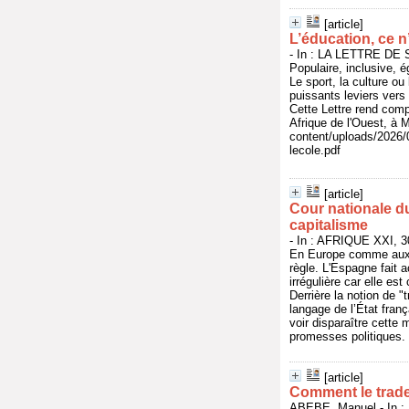
[article]
L’éducation, ce n’
- In : LA LETTRE DE S
Populaire, inclusive, é
Le sport, la culture ou 
puissants leviers vers 
Cette Lettre rend comp
Afrique de l'Ouest, à M
content/uploads/2026
lecole.pdf
[article]
Cour nationale du
capitalisme
- In : AFRIQUE XXI, 30
En Europe comme aux Ét
règle. L'Espagne fait 
irrégulière car elle es
Derrière la notion de "
langage de l’État fran
voir disparaître cett
promesses politiques. h
[article]
Comment le trader
ABEBE, Manuel - In : 