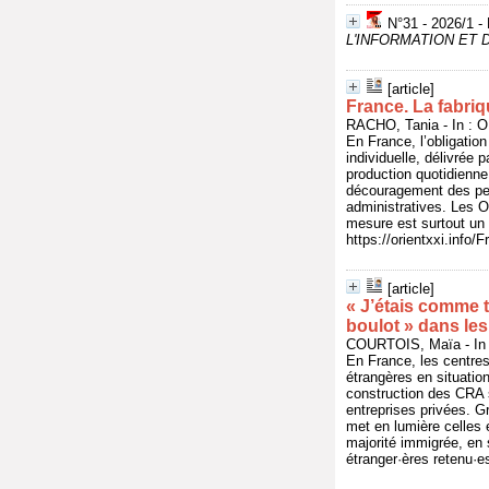
N°31 - 2026/1 - 
L'INFORMATION ET 
[article]
France. La fabri
RACHO, Tania - In : O
En France, l’obligation
individuelle, délivrée p
production quotidienne
découragement des per
administratives. Les O
mesure est surtout un 
https://orientxxi.info
[article]
« J’étais comme t
boulot » dans les
COURTOIS, Maïa - In :
En France, les centres
étrangères en situation
construction des CRA s
entreprises privées. G
met en lumière celles 
majorité immigrée, en s
étranger·ères retenu·e