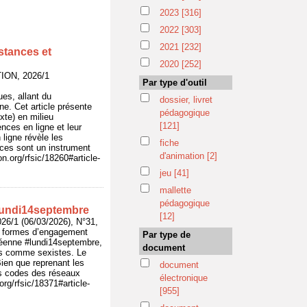
2023
[316]
2022
[303]
2021
[232]
stances et
2020
[252]
ION, 2026/1
Par type d'outil
es, allant du
dossier, livret
ne. Cet article présente
pédagogique
xte) en milieu
[121]
nces en ligne et leur
ligne révèle les
fiche
ences sont un instrument
d'animation
[2]
n.org/rfsic/18260#article-
jeu
[41]
mallette
pédagogique
lundi14septembre
[12]
1 (06/03/2026), N°31,
es formes d’engagement
Par type de
ycéenne #lundi14septembre,
document
us comme sexistes. Le
Bien que reprenant les
document
es codes des réseaux
électronique
rg/rfsic/18371#article-
[955]