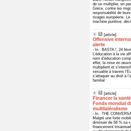
de se multiplier, en pa
Grèce, contre les migr
responsabilité de leur
rivages européens. Le 
machine punitive, décr
[article]
Offensive internat
alerte
- In : BASTA !, 24 fév
L’éducation à la vie af
nom d’éducation complè
effet, la mise en œuvr
multiplient et s’intens
sexualité à travers l’
s’attaquer au droit à l
familial
[article]
Financer la santé
Fonds mondial dit
multilatéralisme
- In : THE CONVERSATI
Malgré une forte mobi
diminuer de 58 % sa co
financement trisannuel