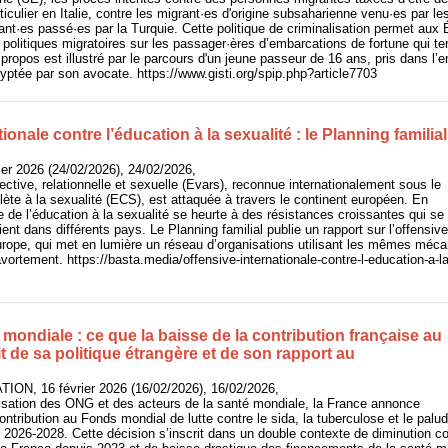
rticulier en Italie, contre les migrant·es d'origine subsaharienne venu·es par 
ant·es passé·es par la Turquie. Cette politique de criminalisation permet aux É
s politiques migratoires sur les passager·ères d’embarcations de fortune qui te
propos est illustré par le parcours d'un jeune passeur de 16 ans, pris dans l’
yptée par son avocate. https://www.gisti.org/spip.php?article7703
ionale contre l’éducation à la sexualité : le Planning familial
rier 2026 (24/02/2026), 24/02/2026,
fective, relationnelle et sexuelle (Evars), reconnue internationalement sous le
te à la sexualité (ECS), est attaquée à travers le continent européen. En
e de l’éducation à la sexualité se heurte à des résistances croissantes qui se
ifient dans différents pays. Le Planning familial publie un rapport sur l’offensive
Europe, qui met en lumière un réseau d’organisations utilisant les mêmes mé
’avortement. https://basta.media/offensive-internationale-contre-l-education-a-la
 mondiale : ce que la baisse de la contribution française au
 de sa politique étrangère et de son rapport au
ON, 16 février 2026 (16/02/2026), 16/02/2026,
lisation des ONG et des acteurs de la santé mondiale, la France annonce
ntribution au Fonds mondial de lutte contre le sida, la tuberculose et le palu
 2026-2028. Cette décision s’inscrit dans un double contexte de diminution co