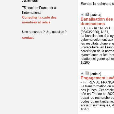
Adresse
Etendre la recherche 
75 lieux en France et à
l'international
[article]
Consulter la carte des
Banalisation des 
membres et relais
dominations
LU, Liu - In : REV
Une remarque ? Une question ?
(06/03/2026), N°31,
La banalisation des cy
contact
cyberharcèlement aux v
les résultats d’une enq
universitaire, en Fran
perception de la norma
dynamiques et les tens
relationnel genré qui e
18260
[article]
Engagement juvén
- In : REVUE FRANÇ
La transformation du m
des jeunes. Cet articl
née en France en 2020
travail de recherche se
codes du militantisme
sociaux numériques, da
18371