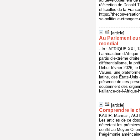
au développement de l
réélection de Donald T
officielles de la Franc
https://theconversatio
sa-politique-etrangere
[article]
Au Parlement eur
mondial
- In : AFRIQUE XXI, 13
La rédaction d'Afrique
partis d’extrême droite
différentialisme, la p
Début février 2026, le
Values, une plateforme 
latine, des États-Unis
présence de ces person
soutiennent des organi
l-alliance-de-l-Afriqu
[article]
Comprendre le 
KABIR, Marmar ; ACHK
Les articles de ce dos
détectent les prémices
conflit au Moyen-Orient
l'hégémonie américaine