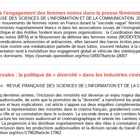
 l’engagement des femmes noires dans la presse féminist
AISE DES SCIENCES DE L'INFORMATION ET DE LA COMMUNICATION, 2026/
es mouvements de femmes noires en France durant la "seconde vague" fémini
ministes majoritairement blancs ni dans les associations issues de l’immigrat
frique et des Antilles fondent leurs propres organisations : la Coordination d
 noires (MFN) et le Mouvement de défense des femmes noires (MODEFEN), 
endications antisexistes et antiracistes, elles laissent des traces écrites peu
iste montre une médiatisation partielle de leurs luttes, souvent réduites à la 
entation tend à invisibiliser leur engagement global et véhicule des stéréotyp
dominants. https://journals.openedition.org/rfsic/18007#article-18007
xales : la politique de « diversité » dans les industries ci
 In : REVUE FRANÇAISE DES SCIENCES DE L'INFORMATION ET DE LA 
q dernières années, l’inclusion des minorités est devenue un enjeu majeur dan
udiovisuelle, de sorte que la promotion de la "diversité" a transformé les prat
ons et leurs implications, cet article s’appuie sur deux enquêtes complémenta
uant la représentation des minorités dans le cinéma français, grandement cond
du rôle et sa connotation dans le scénario. La seconde donne à voir combien 
ructure les secteurs audiovisuel et cinématographique et oriente les carrières 
a propension à les distribuer majoritairement dans des rôles à connotation p
clusion dans les productions audiovisuelles et la division raciale du travail d'
ition.org/rfsic/17962#article-17962