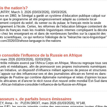
s the nation’s?
UNTRY, March 3, 2026 (03/03/2026), 03/03/2026,
ce en 1960, le Sénégal a gardé un système d’éducation publique calqué sur
en que le programme ait été progressivement adapté au contexte local-
ement conjoint du wolof, du sereer ou du pulaar, le français reste la seule
eignement à l'école. Certes, les réformes de l’éducation bilingue contestent de
ion du français mais les rivalités linguistiques internes compliquent la décolo
te chez les enseignant·es et dans de nombreuses familles sur la capacité des
s scientifiques, ce qui renforce l'idéologie de la "hiérarchie racio-linguistique"
y.com/2026/03/whose-language-is-the-nations
ve consolide l’influence de la Russie en Afrique
 mars 2026 (02/03/2026), 02/03/2026,
ntrôle militaire exercé par l'Africa Corps en Afrique, Moscou regroupe tous se
lturels et médiatiques, afin de promouvoir ses propres instruments numériques
can Initiative, un dispositif d’influence mêlant agences de presse et structures
s’appuie sur des influenceur·ses et des journalistes africain·es formé·es dans
atégie de Poutine qui combine diplomatie numérique et relais d’opinion locaux
és africaines et d’ancrer le récit russe d'un nouvel ordre mondial Est-Sud dan
/L-African-Initiative-consolide-l-influence-de-la-Russie-en-Afrique
asseurs », de parfaits boucs émissaires
Y, Anna - In : PLEIN DROIT, mars 2026 (01/03/2026), N°148,
ne (UE), les procès intentés contre des personnes migrantes taxées d’être d