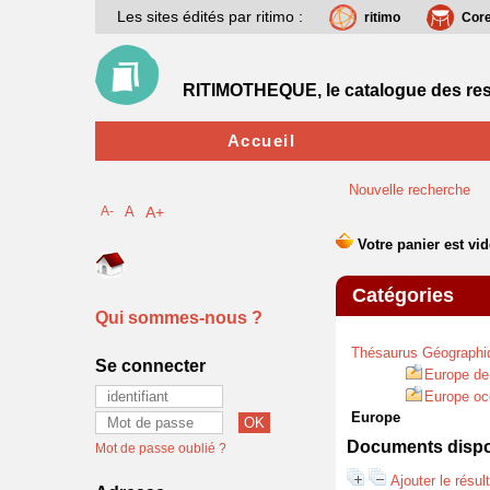
Les sites édités par ritimo :
ritimo
Cor
RITIMOTHEQUE, le catalogue des res
Accueil
Nouvelle recherche
A-
A
A+
Catégories
Qui sommes-nous ?
Thésaurus Géographi
Se connecter
Europe de 
Europe oc
Europe
Documents dispon
Mot de passe oublié ?
Ajouter le résul