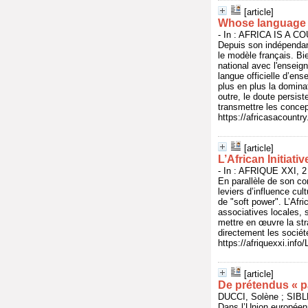
[article]
Whose language i
- In : AFRICA IS A CO
Depuis son indépendan
le modèle français. Bi
national avec l'enseign
langue officielle d’ens
plus en plus la dominat
outre, le doute persis
transmettre les concept
https://africasacountr
[article]
L’African Initiati
- In : AFRIQUE XXI, 2
En parallèle de son co
leviers d’influence cu
de "soft power". L’Afri
associatives locales, 
mettre en œuvre la str
directement les sociét
https://afriquexxi.info
[article]
De prétendus « p
DUCCI, Solène ; SIBLE
Dans l’Union européen