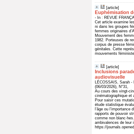
[article]
Euphémisation de
- In : REVUE FRANÇ
Cet article examine l
ni dans les groupes fé
femmes originaires d’A
Mouvement des femmes
1982. Porteuses de rev
corpus de presse fémin
génitales. Cette représ
mouvements féministes 
[article]
Inclusions parado
audiovisuelle
LÉCOSSAIS, Sarah -
(06/03/2026), N°31,
Au cours des vingt-cin
cinématographique et a
Pour saisir ces mutati
étude statistique éval
l’âge ou l’importance 
rapports de pouvoir st
comme non blanc·hes. L
ambivalences de leur in
https://journals.opened