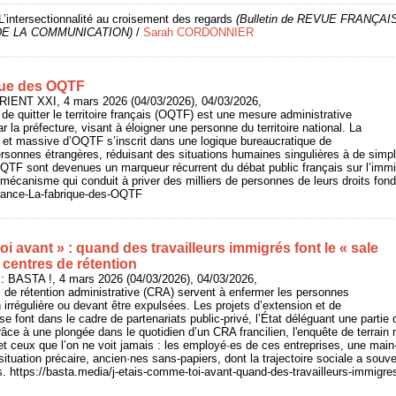
L’intersectionnalité au croisement des regards
(Bulletin de REVUE FRANÇA
DE LA COMMUNICATION)
/
Sarah CORDONNIER
que des OQTF
RIENT XXI, 4 mars 2026 (04/03/2026), 04/03/2026,
 de quitter le territoire français (OQTF) est une mesure administrative
ar la préfecture, visant à éloigner une personne du territoire national. La
 et massive d’OQTF s’inscrit dans une logique bureaucratique de
sonnes étrangères, réduisant des situations humaines singulières à de simpl
QTF sont devenues un marqueur récurrent du débat public français sur l’immi
mécanisme qui conduit à priver des milliers de personnes de leurs droits fo
/France-La-fabrique-des-OQTF
oi avant » : quand des travailleurs immigrés font le « sale
 centres de rétention
 BASTA !, 4 mars 2026 (04/03/2026), 04/03/2026,
 de rétention administrative (CRA) servent à enfermer les personnes
 irrégulière ou devant être expulsées. Les projets d’extension et de
e font dans le cadre de partenariats public-privé, l’État déléguant une partie 
râce à une plongée dans le quotidien d’un CRA francilien, l'enquête de terrai
et ceux que l’on ne voit jamais : les employé·es de ces entreprises, une mai
ituation précaire, ancien·nes sans-papiers, dont la trajectoire sociale a souve
s. https://basta.media/j-etais-comme-toi-avant-quand-des-travailleurs-immigres