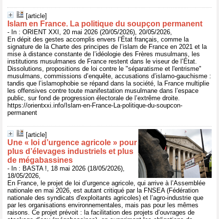
[article]
Islam en France. La politique du soupçon permanent
- In : ORIENT XXI, 20 mai 2026 (20/05/2026), 20/05/2026,
En dépit des gestes accomplis envers l’État français, comme la
signature de la Charte des principes de l’islam de France en 2021 et la
mise à distance constante de l’idéologie des Frères musulmans, les
institutions musulmanes de France restent dans le viseur de l’État.
Dissolutions, propositions de loi contre le "séparatisme et l'entrisme"
musulmans, commissions d’enquête, accusations d’islamo-gauchisme :
tandis que l’islamophobie se répand dans la société, la France multiplie
les offensives contre toute manifestation musulmane dans l’espace
public, sur fond de progression électorale de l’extrême droite.
https://orientxxi.info/Islam-en-France-La-politique-du-soupcon-
permanent
[article]
Une « loi d’urgence agricole » pour
plus d’élevages industriels et plus
de mégabassines
- In : BASTA !, 18 mai 2026 (18/05/2026),
18/05/2026,
En France, le projet de loi d’urgence agricole, qui arrive à l’Assemblée
nationale en mai 2026, est autant critiqué par la FNSEA (Fédération
nationale des syndicats d'exploitants agricoles) et l’agro-industrie que
par les organisations environnementales, mais pas pour les mêmes
raisons. Ce projet prévoit : la facilitation des projets d’ouvrages de