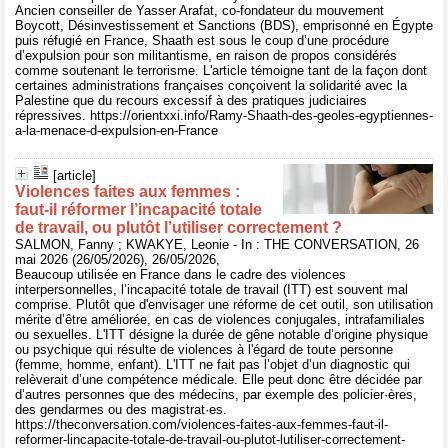
Ancien conseiller de Yasser Arafat, co-fondateur du mouvement
Boycott, Désinvestissement et Sanctions (BDS), emprisonné en Égypte
puis réfugié en France, Shaath est sous le coup d’une procédure
d’expulsion pour son militantisme, en raison de propos considérés
comme soutenant le terrorisme. L'article témoigne tant de la façon dont
certaines administrations françaises conçoivent la solidarité avec la
Palestine que du recours excessif à des pratiques judiciaires
répressives. https://orientxxi.info/Ramy-Shaath-des-geoles-egyptiennes-
a-la-menace-d-expulsion-en-France
[article]
Violences faites aux femmes :
faut‑il réformer l’incapacité totale
de travail, ou plutôt l’utiliser correctement ?
SALMON, Fanny ; KWAKYE, Leonie - In : THE CONVERSATION, 26
mai 2026 (26/05/2026), 26/05/2026,
Beaucoup utilisée en France dans le cadre des violences
interpersonnelles, l’incapacité totale de travail (ITT) est souvent mal
comprise. Plutôt que d'envisager une réforme de cet outil, son utilisation
mérite d’être améliorée, en cas de violences conjugales, intrafamiliales
ou sexuelles. L'ITT désigne la durée de gêne notable d’origine physique
ou psychique qui résulte de violences à l'égard de toute personne
(femme, homme, enfant). L'ITT ne fait pas l’objet d’un diagnostic qui
relèverait d’une compétence médicale. Elle peut donc être décidée par
d’autres personnes que des médecins, par exemple des policier·ères,
des gendarmes ou des magistrat·es.
https://theconversation.com/violences-faites-aux-femmes-faut-il-
reformer-lincapacite-totale-de-travail-ou-plutot-lutiliser-correctement-