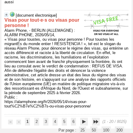
aussi
[document électronique]
Visas pour tout·e·s ou visas pour
personne !
Alarm Phone, - BERLIN (ALLEMAGNE) :
ALARM PHONE, 2026/05/14,
« Visas pour toustes, ou visas pour personne ! Pour toustes les
migrantEs du monde entier ! RESISTENCIA ! », tel est le slogan du
réseau Alarm Phone, pour dénoncer le régime des visas, qui entérine un
accès différencié et raciste à la liberté de circulation. En effet, le
racisme, les discriminations, les humiliations et l’exploitation
commencent bien avant de franchir physiquement la frontière, ils ont
lieu au consulat avec le verdict de condamnation : REFUS DE VISA.
Afin de défendre l'égalité des droits et dénoncer la violence
administrative, cet article dresse un état des lieux du régime des visas
et de son histoire, en s'appuyant sur une analyse des rapports officiels
de l'Union européenne (UE) en matière de politique migratoire vis-à-vis
des ressortissant·es d'Afrique du Nord, de l'Ouest et subsaharienne, sur
la période de septembre 2025 à février 2026.
Public :
https://alarmphone.org/fr/2026/05/14/visas-pour-
tout%C2%B7e%C2%B7s-ou-visas-pour-personne/
1
2
3
4
5
6
(1 - 20 / 8025)
Par page :
25
50
100
200