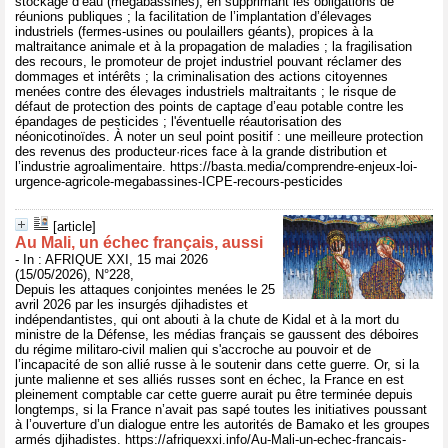
stockage d’eau (mégabassines), en supprimant les obligations de
réunions publiques ; la facilitation de l’implantation d’élevages
industriels (fermes-usines ou poulaillers géants), propices à la
maltraitance animale et à la propagation de maladies ; la fragilisation
des recours, le promoteur de projet industriel pouvant réclamer des
dommages et intérêts ; la criminalisation des actions citoyennes
menées contre des élevages industriels maltraitants ; le risque de
défaut de protection des points de captage d’eau potable contre les
épandages de pesticides ; l'éventuelle réautorisation des
néonicotinoïdes. À noter un seul point positif : une meilleure protection
des revenus des producteur·rices face à la grande distribution et
l’industrie agroalimentaire. https://basta.media/comprendre-enjeux-loi-
urgence-agricole-megabassines-ICPE-recours-pesticides
[article]
Au Mali, un échec français, aussi
- In : AFRIQUE XXI, 15 mai 2026
(15/05/2026), N°228,
Depuis les attaques conjointes menées le 25
avril 2026 par les insurgés djihadistes et
indépendantistes, qui ont abouti à la chute de Kidal et à la mort du
ministre de la Défense, les médias français se gaussent des déboires
du régime militaro-civil malien qui s'accroche au pouvoir et de
l’incapacité de son allié russe à le soutenir dans cette guerre. Or, si la
junte malienne et ses alliés russes sont en échec, la France en est
pleinement comptable car cette guerre aurait pu être terminée depuis
longtemps, si la France n’avait pas sapé toutes les initiatives poussant
à l’ouverture d’un dialogue entre les autorités de Bamako et les groupes
armés djihadistes. https://afriquexxi.info/Au-Mali-un-echec-francais-