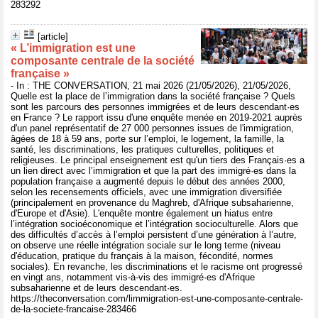
283292
[article]
« L’immigration est une
composante centrale de la société
française »
- In : THE CONVERSATION, 21 mai 2026 (21/05/2026), 21/05/2026,
Quelle est la place de l’immigration dans la société française ? Quels
sont les parcours des personnes immigrées et de leurs descendant·es
en France ? Le rapport issu d'une enquête menée en 2019-2021 auprès
d'un panel représentatif de 27 000 personnes issues de l'immigration,
âgées de 18 à 59 ans, porte sur l’emploi, le logement, la famille, la
santé, les discriminations, les pratiques culturelles, politiques et
religieuses. Le principal enseignement est qu'un tiers des Français·es a
un lien direct avec l’immigration et que la part des immigré·es dans la
population française a augmenté depuis le début des années 2000,
selon les recensements officiels, avec une immigration diversifiée
(principalement en provenance du Maghreb, d'Afrique subsaharienne,
d'Europe et d'Asie). L'enquête montre également un hiatus entre
l’intégration socioéconomique et l’intégration socioculturelle. Alors que
des difficultés d’accès à l’emploi persistent d’une génération à l’autre,
on observe une réelle intégration sociale sur le long terme (niveau
d'éducation, pratique du français à la maison, fécondité, normes
sociales). En revanche, les discriminations et le racisme ont progressé
en vingt ans, notamment vis-à-vis des immigré·es d'Afrique
subsaharienne et de leurs descendant·es.
https://theconversation.com/limmigration-est-une-composante-centrale-
de-la-societe-francaise-283466