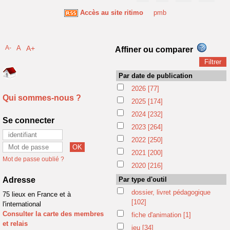
Accès au site ritimo
pmb
A-
A
A+
Affiner ou comparer
Par date de publication
2026
[77]
Qui sommes-nous ?
2025
[174]
2024
[232]
Se connecter
2023
[264]
2022
[250]
2021
[200]
Mot de passe oublié ?
2020
[216]
Adresse
Par type d'outil
dossier, livret pédagogique
75 lieux en France et à
[102]
l'international
Consulter la carte des membres
fiche d'animation
[1]
et relais
jeu
[34]