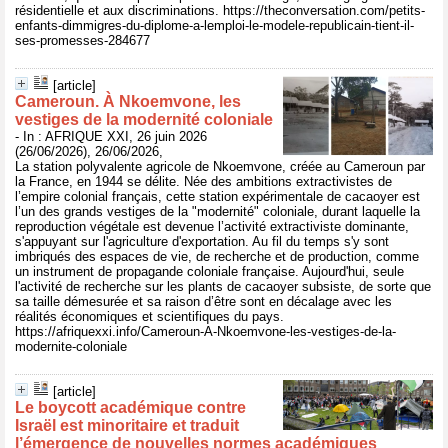
résidentielle et aux discriminations. https://theconversation.com/petits-
enfants-dimmigres-du-diplome-a-lemploi-le-modele-republicain-tient-il-
ses-promesses-284677
[article]
Cameroun. À Nkoemvone, les
vestiges de la modernité coloniale
- In : AFRIQUE XXI, 26 juin 2026
(26/06/2026), 26/06/2026,
La station polyvalente agricole de Nkoemvone, créée au Cameroun par
la France, en 1944 se délite. Née des ambitions extractivistes de
l’empire colonial français, cette station expérimentale de cacaoyer est
l’un des grands vestiges de la "modernité" coloniale, durant laquelle la
reproduction végétale est devenue l’activité extractiviste dominante,
s'appuyant sur l'agriculture d'exportation. Au fil du temps s'y sont
imbriqués des espaces de vie, de recherche et de production, comme
un instrument de propagande coloniale française. Aujourd'hui, seule
l'activité de recherche sur les plants de cacaoyer subsiste, de sorte que
sa taille démesurée et sa raison d’être sont en décalage avec les
réalités économiques et scientifiques du pays.
https://afriquexxi.info/Cameroun-A-Nkoemvone-les-vestiges-de-la-
modernite-coloniale
[article]
Le boycott académique contre
Israël est minoritaire et traduit
l’émergence de nouvelles normes académiques