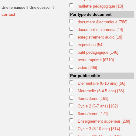
mallette pédagogique
[10]
Une remarque ? Une question ?
contact
Par type de document
document électronique
[786]
document multimédia
[14]
enregistrement audio
[19]
exposition
[54]
outil pédagogique
[146]
texte imprimé
[6710]
vidéo
[296]
Par public cible
Élémentaire (6-10 ans)
[56]
Maternelle (3-4-5 ans)
[58]
4ème/3ème
[161]
Cycle 2 (6-7 ans)
[162]
6ème/5ème
[171]
Enseignement supérieur
[239]
Cycle 3 (8-10 ans)
[314]