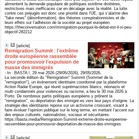
alimentent la demande populaire de politiques extrême droitières,
restrictives mais inefficaces car en décalage avec la réalité. La lutte
contre ces préjugés est donc une priorité dans l'UE, qui s’alarme des
"fake news" (désinformation), des théories conspirationnistes et de
leurs effets sur l’adhésion de la société au projet européen.
https://theconversation.com/immigration-pourquoi-le-debat-est-il-si-peu-
objectif-282212
[article]
Remigration Summit : l’extrême
droite européenne rassemblée
pour promouvoir l’expulsion de
masse des immigrés
- In : BASTA !, 29 mai 2026 (29/05/2026), 29/05/2026,
La seconde édition du "Remigration" Summit (Sommet de la
"remigration"), un événement identitaire coordonné par la plateforme
Action Radar Europe, qui réunit suprémacistes blancs, néonazis et
multi condamnés pour violences ou racisme, a lieu le 30 mai 2026 à
Porto. De nombreux partis politiques européens y prônent la
"remigration", ou déportation des immigré·es vers leur pays d’origine. La
stratégie des identitaires repose sur un activisme croissant, visant à
faire évoluer l’opinion publique sur le long terme, en mettant l’accent sur
des enjeux culturels, nationalistes, sociaux et sécuritaires.
https://basta.media/Remigration-Summit-extreme-droite-europeenne-
rassemblee-pour-promouvoir-deportation-de-masse-des-immigres
[article]