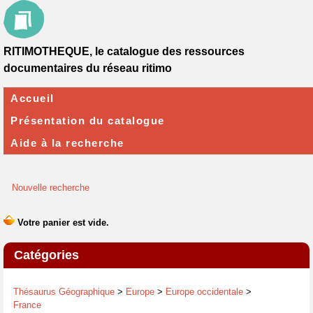
RITIMOTHEQUE, le catalogue des ressources
documentaires du réseau ritimo
Accueil
Présentation du catalogue
Aide à la recherche
Nouvelle recherche
Catégories
Thésaurus Géographique
>
Europe
>
Europe occidentale
>
France