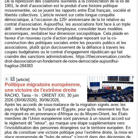
De la répression des coalitions ouvrières à la consécration de la loi de
1901, le droit d’association est le produit d’une histoire politique
mouvementée, où se jouent les rapports entre État français, société et
libertés collectives. L'article revient sur cette longue conquête
démocratique, à l’occasion du 125ᵉ anniversaire de la loi relative au
contrat d’association. Aujourd'hui, les associations font face à un triple
défi : renforcer leur fonction d'employeur, consolider leurs modèles
économiques, revitaliser leur dimension sociopolitique. Cela plaide en
faveur d’un nouveau cycle d’action publique reposant sur la co-
construction des politiques sociales entre les pouvoirs publics et les
associations, plutôt qu'un durcissement de la défiance à travers les
coupes budgétaires ou le contrat d’engagement républicain qui fait
craindre des sanctions administratives. https://theconversation.com/le-
droit-dassociation-un-fondement-de-notre-democratie-aujourdhui-
fragilise-284383
[article]
Politique migratoire européenne,
une victoire de l’extrême droite
RACHO, Tania - In : ORIENT XXI, 30 juin
2026 (30/06/2026), 30/06/2026,
Après les accords de sous-traitance de la migration signés avec les
pays du Maghreb, la Turquie et l'Égypte, pour qu'ils retiennent les flux
de migrant·es en provenance d'Afrique ou du Moyen-Orient, les États
membres de l’Union européenne sont parvenus à un nouvel accord sur
le règlement dit "retour", qui marque une étape supplémentaire vers
l’invisibilisation des personnes étrangères sur le territoire européen. En
plus de constituer une victoire politique pour l’extrême droite, la mise en
place programmée de "hubs de retour" s’inscrit dans des décennies de