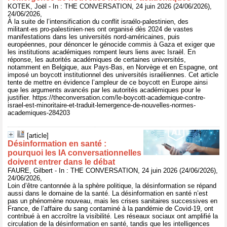
KOTEK, Joël - In : THE CONVERSATION, 24 juin 2026 (24/06/2026),
24/06/2026,
À la suite de l’intensification du conflit israélo-palestinien, des
militant·es pro-palestinien·nes ont organisé dès 2024 de vastes
manifestations dans les universités nord-américaines, puis
européennes, pour dénoncer le génocide commis à Gaza et exiger que
les institutions académiques rompent leurs liens avec Israël. En
réponse, les autorités académiques de certaines universités,
notamment en Belgique, aux Pays-Bas, en Norvège et en Espagne, ont
imposé un boycott institutionnel des universités israéliennes. Cet article
tente de mettre en évidence l’ampleur de ce boycott en Europe ainsi
que les arguments avancés par les autorités académiques pour le
justifier. https://theconversation.com/le-boycott-academique-contre-
israel-est-minoritaire-et-traduit-lemergence-de-nouvelles-normes-
academiques-284203
[article]
Désinformation en santé :
pourquoi les IA conversationnelles
doivent entrer dans le débat
FAURE, Gilbert - In : THE CONVERSATION, 24 juin 2026 (24/06/2026),
24/06/2026,
Loin d’être cantonnée à la sphère politique, la désinformation se répand
aussi dans le domaine de la santé. La désinformation en santé n’est
pas un phénomène nouveau, mais les crises sanitaires successives en
France, de l’affaire du sang contaminé à la pandémie de Covid-19, ont
contribué à en accroître la visibilité. Les réseaux sociaux ont amplifié la
circulation de la désinformation en santé, tandis que les intelligences