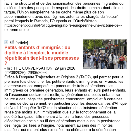
racisme structurel et de déshumanisation des personnes migrantes ou
exilées. Loin des principes de respect des droits humains dont elle se
targue, l’Union européenne ne se cache même plus de son
accommodement avec des régimes autoritaires chargés du "retour",
parmi lesquels le Rwanda, l’Ouganda ou l’Ouzbékistan.
https://orientxxi.info/Politique-migratoire-europeenne-une-victoire-de-l-
extreme-droite
[article]
Petits‑enfants d’immigrés : du
diplôme à l’emploi, le modèle
républicain tient‑il ses promesses
?
- In : THE CONVERSATION, 29 juin 2026
(29/06/2026), 29/06/2026,
Grâce à l’enquête Trajectoires et Origines 2 (TeO2), qui permet pour la
première fois d’identifier les petits-enfants d’immigré·es en France, les
chercheur·es ont comparé les parcours de trois générations : les
immigré·es de première génération, leurs enfants et leurs petits-enfants.
Si l’ascension scolaire est réelle, la génération des petits-enfants se
heurte à des inégalités persistantes concernant l'emploi et à certaines
formes de déclassement, en particulier pour les descendant·es d'Afrique
du Nord. L'enquête TeO2 sur la situation de la troisième génération
renseigne moins sur l’immigration que sur le fonctionnement de la
société française. Elle montre à la fois la force des processus
d’égalisation sociale au fil des générations mais aussi la persistance
des inégalités liées à l’origine, notamment au sein des minorités
racisées, qui restent plus exposées au chômage, à la ségrégation