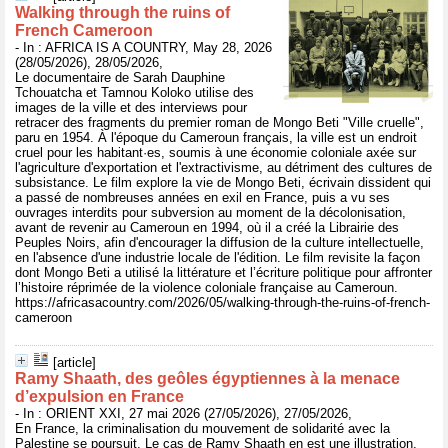
Walking through the ruins of
French Cameroon
- In : AFRICA IS A COUNTRY, May 28, 2026
(28/05/2026), 28/05/2026,
Le documentaire de Sarah Dauphine
Tchouatcha et Tamnou Koloko utilise des
images de la ville et des interviews pour
retracer des fragments du premier roman de Mongo Beti "Ville cruelle",
paru en 1954. À l'époque du Cameroun français, la ville est un endroit
cruel pour les habitant·es, soumis à une économie coloniale axée sur
l'agriculture d'exportation et l'extractivisme, au détriment des cultures de
subsistance. Le film explore la vie de Mongo Beti, écrivain dissident qui
a passé de nombreuses années en exil en France, puis a vu ses
ouvrages interdits pour subversion au moment de la décolonisation,
avant de revenir au Cameroun en 1994, où il a créé la Librairie des
Peuples Noirs, afin d'encourager la diffusion de la culture intellectuelle,
en l'absence d'une industrie locale de l'édition. Le film revisite la façon
dont Mongo Beti a utilisé la littérature et l’écriture politique pour affronter
l’histoire réprimée de la violence coloniale française au Cameroun.
https://africasacountry.com/2026/05/walking-through-the-ruins-of-french-
cameroon
[article]
Ramy Shaath, des geôles égyptiennes à la menace
d’expulsion en France
- In : ORIENT XXI, 27 mai 2026 (27/05/2026), 27/05/2026,
En France, la criminalisation du mouvement de solidarité avec la
Palestine se poursuit. Le cas de Ramy Shaath en est une illustration.