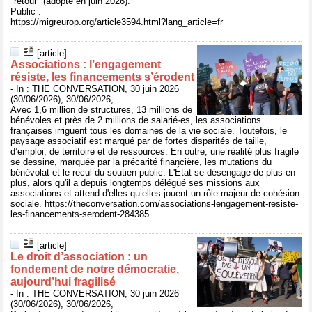
"retour" (adopté en juin 2026).
Public :
https://migreurop.org/article3594.html?lang_article=fr
[article]
Associations : l’engagement
résiste, les financements s’érodent
- In : THE CONVERSATION, 30 juin 2026
(30/06/2026), 30/06/2026,
Avec 1,6 million de structures, 13 millions de
bénévoles et près de 2 millions de salarié·es, les associations
françaises irriguent tous les domaines de la vie sociale. Toutefois, le
paysage associatif est marqué par de fortes disparités de taille,
d’emploi, de territoire et de ressources. En outre, une réalité plus fragile
se dessine, marquée par la précarité financière, les mutations du
bénévolat et le recul du soutien public. L'État se désengage de plus en
plus, alors qu'il a depuis longtemps délégué ses missions aux
associations et attend d'elles qu’elles jouent un rôle majeur de cohésion
sociale. https://theconversation.com/associations-lengagement-resiste-
les-financements-serodent-284385
[article]
Le droit d’association : un
fondement de notre démocratie,
aujourd’hui fragilisé
- In : THE CONVERSATION, 30 juin 2026
(30/06/2026), 30/06/2026,