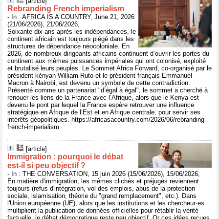
[article]
Rebranding French imperialism
- In : AFRICA IS A COUNTRY, June 21, 2026
(21/06/2026), 21/06/2026,
Soixante-dix ans après les indépendances, le
continent africain est toujours piégé dans les
structures de dépendance néocoloniale. En
2026, de nombreux dirigeants africains continuent d’ouvrir les portes du
continent aux mêmes puissances impériales qui ont colonisé, exploité
et brutalisé leurs peuples. Le Sommet Africa Forward, co-organisé par le
président kényan William Ruto et le président français Emmanuel
Macron à Nairobi, est devenu un symbole de cette contradiction.
Présenté comme un partenariat "d’égal à égal", le sommet a cherché à
renouer les liens de la France avec l’Afrique, alors que le Kenya est
devenu le pont par lequel la France espère retrouver une influence
stratégique en Afrique de l’Est et en Afrique centrale, pour servir ses
intérêts géopolitiques. https://africasacountry.com/2026/06/rebranding-
french-imperialism
[article]
Immigration : pourquoi le débat
est‑il si peu objectif ?
- In : THE CONVERSATION, 15 juin 2026 (15/06/2026), 15/06/2026,
En matière d'immigration, les mêmes clichés et préjugés reviennent
toujours (refus d'intégration, vol des emplois, abus de la protection
sociale, islamisation, théorie du "grand remplacement", etc.). Dans
l'Union européenne (UE), alors que les institutions et les chercheur·es
multiplient la publication de données officielles pour rétablir la vérité
factuelle, le débat démocratique reste peu objectif. Or ces idées reçues