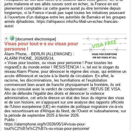
junte malienne et ses alliés russes sont en échec, la France en est
pleinement comptable car cette guerre aurait pu être terminée depuis
longtemps, si la France n’avait pas sapé toutes les initiatives poussant
à l’ouverture d’un dialogue entre les autorités de Bamako et les groupes
armés djihadistes. https://afriquexxi.info/Au-Mali-un-echec-francais-
aussi
[document électronique]
Visas pour tout·e·s ou visas pour
personne !
Alarm Phone, - BERLIN (ALLEMAGNE) :
ALARM PHONE, 2026/05/14,
« Visas pour toustes, ou visas pour personne ! Pour toustes les
migrantEs du monde entier ! RESISTENCIA ! », tel est le slogan du
réseau Alarm Phone, pour dénoncer le régime des visas, qui entérine un
accès différencié et raciste à la liberté de circulation. En effet, le
racisme, les discriminations, les humiliations et l’exploitation
commencent bien avant de franchir physiquement la frontière, ils ont
lieu au consulat avec le verdict de condamnation : REFUS DE VISA.
Afin de défendre l'égalité des droits et dénoncer la violence
administrative, cet article dresse un état des lieux du régime des visas
et de son histoire, en s'appuyant sur une analyse des rapports officiels
de l'Union européenne (UE) en matière de politique migratoire vis-à-vis
des ressortissant·es d'Afrique du Nord, de l'Ouest et subsaharienne, sur
la période de septembre 2025 à février 2026.
Public :
https://alarmphone.org/fr/2026/05/14/visas-pour-
tout%C2%B7e%C2%B7s-ou-visas-pour-personne/