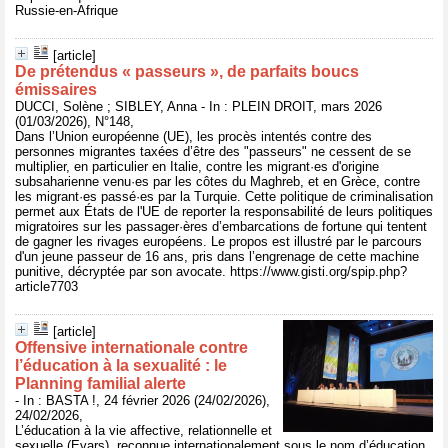
Russie-en-Afrique
[article]
De prétendus « passeurs », de parfaits boucs
émissaires
DUCCI, Solène ; SIBLEY, Anna - In : PLEIN DROIT, mars 2026
(01/03/2026), N°148,
Dans l’Union européenne (UE), les procès intentés contre des
personnes migrantes taxées d’être des "passeurs" ne cessent de se
multiplier, en particulier en Italie, contre les migrant·es d'origine
subsaharienne venu·es par les côtes du Maghreb, et en Grèce, contre
les migrant·es passé·es par la Turquie. Cette politique de criminalisation
permet aux États de l'UE de reporter la responsabilité de leurs politiques
migratoires sur les passager·ères d’embarcations de fortune qui tentent
de gagner les rivages européens. Le propos est illustré par le parcours
d'un jeune passeur de 16 ans, pris dans l’engrenage de cette machine
punitive, décryptée par son avocate. https://www.gisti.org/spip.php?
article7703
[article]
Offensive internationale contre
l’éducation à la sexualité : le
Planning familial alerte
- In : BASTA !, 24 février 2026 (24/02/2026),
24/02/2026,
L’éducation à la vie affective, relationnelle et
sexuelle (Evars), reconnue internationalement sous le nom d’éducation