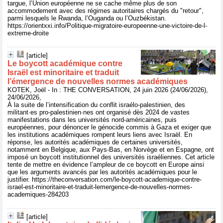
targue, l’Union européenne ne se cache même plus de son
accommodement avec des régimes autoritaires chargés du "retour",
parmi lesquels le Rwanda, l’Ouganda ou l’Ouzbékistan.
https://orientxxi.info/Politique-migratoire-europeenne-une-victoire-de-l-
extreme-droite
[article]
Le boycott académique contre
Israël est minoritaire et traduit
l’émergence de nouvelles normes académiques
KOTEK, Joël - In : THE CONVERSATION, 24 juin 2026 (24/06/2026),
24/06/2026,
À la suite de l’intensification du conflit israélo-palestinien, des
militant·es pro-palestinien·nes ont organisé dès 2024 de vastes
manifestations dans les universités nord-américaines, puis
européennes, pour dénoncer le génocide commis à Gaza et exiger que
les institutions académiques rompent leurs liens avec Israël. En
réponse, les autorités académiques de certaines universités,
notamment en Belgique, aux Pays-Bas, en Norvège et en Espagne, ont
imposé un boycott institutionnel des universités israéliennes. Cet article
tente de mettre en évidence l’ampleur de ce boycott en Europe ainsi
que les arguments avancés par les autorités académiques pour le
justifier. https://theconversation.com/le-boycott-academique-contre-
israel-est-minoritaire-et-traduit-lemergence-de-nouvelles-normes-
academiques-284203
[article]