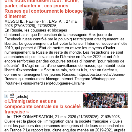
« Ils nous interdisent tout : écrire,
parler, chanter » : ces jeunes
Russes qui contournent le blocage
d’Internet
MUSSCHE, Pauline - In : BASTA !, 27 mai
2026 (27/05/2026), 27/05/2026,
En Russie, les coupures et blocages
d’Internet ainsi que l'imposition de la messagerie Max (sorte de
Facebook russe contrôlé par le pouvoir) restreignent drastiquement les
libertés. Le gouvernement a fait voter la loi sur l’Internet "souverain" dès
2019, qui permet à l’État de mettre en œuvre les moyens d’isoler
numériquement la Russie du reste du monde. Les restrictions se sont
accentuées depuis l’invasion de l’Ukraine en février 2022 et ont été
encore renforcées par des coupures totales d’Internet "pour raisons de
sécurité". Il s'agit en fait d'une surveillance de masse, qui interdit toute
liberté d'expression : « Soit tu te tais, soit tu fuis, soit on t’arrête »,
comme en témoignent les jeunes Russes. https://basta.media/Jeunes-
Russes-qui-contournent-blocage-Internet-Telegram-Whatsapp-par-
Poutine-Ils-nous-interdisent-tout-guerre-Ukraine
[article]
« L’immigration est une
composante centrale de la société
française »
- In : THE CONVERSATION, 21 mai 2026 (21/05/2026), 21/05/2026,
Quelle est la place de l’immigration dans la société française ? Quels
sont les parcours des personnes immigrées et de leurs descendant·es
en France ? Le rapport issu d'une enquête menée en 2019-2021 auprès