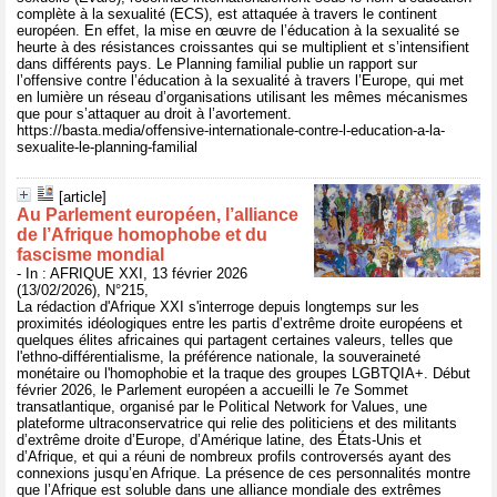
complète à la sexualité (ECS), est attaquée à travers le continent
européen. En effet, la mise en œuvre de l’éducation à la sexualité se
heurte à des résistances croissantes qui se multiplient et s’intensifient
dans différents pays. Le Planning familial publie un rapport sur
l’offensive contre l’éducation à la sexualité à travers l’Europe, qui met
en lumière un réseau d’organisations utilisant les mêmes mécanismes
que pour s’attaquer au droit à l’avortement.
https://basta.media/offensive-internationale-contre-l-education-a-la-
sexualite-le-planning-familial
[article]
Au Parlement européen, l’alliance
de l’Afrique homophobe et du
fascisme mondial
- In : AFRIQUE XXI, 13 février 2026
(13/02/2026), N°215,
La rédaction d'Afrique XXI s'interroge depuis longtemps sur les
proximités idéologiques entre les partis d’extrême droite européens et
quelques élites africaines qui partagent certaines valeurs, telles que
l'ethno-différentialisme, la préférence nationale, la souveraineté
monétaire ou l'homophobie et la traque des groupes LGBTQIA+. Début
février 2026, le Parlement européen a accueilli le 7e Sommet
transatlantique, organisé par le Political Network for Values, une
plateforme ultraconservatrice qui relie des politiciens et des militants
d’extrême droite d’Europe, d’Amérique latine, des États-Unis et
d’Afrique, et qui a réuni de nombreux profils controversés ayant des
connexions jusqu’en Afrique. La présence de ces personnalités montre
que l’Afrique est soluble dans une alliance mondiale des extrêmes