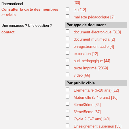
[30]
l'international
Consulter la carte des membres
jeu
[12]
et relais
mallette pédagogique
[2]
Par type de document
Une remarque ? Une question ?
contact
document électronique
[313]
document multimédia
[2]
enregistrement audio
[4]
exposition
[12]
outil pédagogique
[44]
texte imprimé
[2069]
vidéo
[66]
Par public cible
Élémentaire (6-10 ans)
[12]
Maternelle (3-4-5 ans)
[16]
4ème/3ème
[34]
6ème/5ème
[37]
Cycle 2 (6-7 ans)
[40]
Enseignement supérieur
[55]