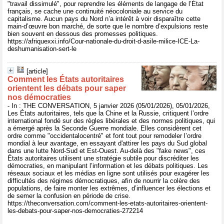
"travail dissimulé", pour reprendre les éléments de langage de l’État
français, se cache une continuité néocoloniale au service du
capitalisme. Aucun pays du Nord n’a intérêt à voir disparaître cette
main-d’œuvre bon marché, de sorte que le nombre d’expulsions reste
bien souvent en dessous des promesses politiques.
https://afriquexxi.info/Cour-nationale-du-droit-d-asile-milice-ICE-La-
deshumanisation-sert-le
[article]
Comment les États autoritaires
orientent les débats pour saper
nos démocraties
- In : THE CONVERSATION, 5 janvier 2026 (05/01/2026), 05/01/2026,
Les États autoritaires, tels que la Chine et la Russie, critiquent l’ordre
international fondé sur des règles libérales et des normes politiques, qui
a émergé après la Seconde Guerre mondiale. Elles considèrent cet
ordre comme "occidentalocentré" et font tout pour remodeler l’ordre
mondial à leur avantage, en essayant d'attirer les pays du Sud global
dans une lutte Nord-Sud et Est-Ouest. Au-delà des "fake news", ces
États autoritaires utilisent une stratégie subtile pour discréditer les
démocraties, en manipulant l’information et les débats politiques. Les
réseaux sociaux et les médias en ligne sont utilisés pour exagérer les
difficultés des régimes démocratiques, afin de nourrir la colère des
populations, de faire monter les extrêmes, d’influencer les élections et
de semer la confusion en période de crise.
https://theconversation.com/comment-les-etats-autoritaires-orientent-
les-debats-pour-saper-nos-democraties-272214