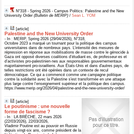
N°318 - Spring 2026 - Campus Politics: Palestine and the New
University Order
(Bulletin de MERIP)
/
Sean L. YOM
[article]
Palestine and the New University Order
- In : MERIP, Spring 2026 (29/04/2026), N°318,
Octobre 2023 a marqué un tournant pour la politique des campus
universitaires dans de nombreux pays. L’intensité des mesures de
répression en réponse aux mobilisations de masse contre le génocide à
Gaza ont opposé diverses coalitions d’étudiant·es, de professeur·es et
d’activistes pro-palestinien·nes aux responsables gouvernementaux
majoritairement pro-israéliens. Aux États-Unis et dans d'autres pays, de
telles restrictions ont été opérées dans un contexte de recul
démocratique. Ce qui a commencé comme une campagne politique
contre la solidarité avec la Palestine s'est transformée en une attaque
plus large contre l’enseignement supérieur et la politique des campus.
https://www.merip.org/2026/04/palestine-and-the-new-university-order/
[article]
Le poutinisme : une nouvelle
forme de fascisme ?
- In : LA BRÈCHE, 22 mars 2026
(22/03/2026), 22/03/2026,
Vladimir Poutine est au pouvoir en Russie
depuis vingt-six ans, comme président de la