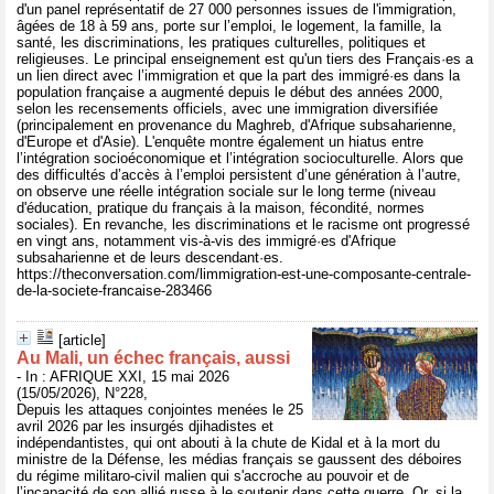
d'un panel représentatif de 27 000 personnes issues de l'immigration,
âgées de 18 à 59 ans, porte sur l’emploi, le logement, la famille, la
santé, les discriminations, les pratiques culturelles, politiques et
religieuses. Le principal enseignement est qu'un tiers des Français·es a
un lien direct avec l’immigration et que la part des immigré·es dans la
population française a augmenté depuis le début des années 2000,
selon les recensements officiels, avec une immigration diversifiée
(principalement en provenance du Maghreb, d'Afrique subsaharienne,
d'Europe et d'Asie). L'enquête montre également un hiatus entre
l’intégration socioéconomique et l’intégration socioculturelle. Alors que
des difficultés d’accès à l’emploi persistent d’une génération à l’autre,
on observe une réelle intégration sociale sur le long terme (niveau
d'éducation, pratique du français à la maison, fécondité, normes
sociales). En revanche, les discriminations et le racisme ont progressé
en vingt ans, notamment vis-à-vis des immigré·es d'Afrique
subsaharienne et de leurs descendant·es.
https://theconversation.com/limmigration-est-une-composante-centrale-
de-la-societe-francaise-283466
[article]
Au Mali, un échec français, aussi
- In : AFRIQUE XXI, 15 mai 2026
(15/05/2026), N°228,
Depuis les attaques conjointes menées le 25
avril 2026 par les insurgés djihadistes et
indépendantistes, qui ont abouti à la chute de Kidal et à la mort du
ministre de la Défense, les médias français se gaussent des déboires
du régime militaro-civil malien qui s'accroche au pouvoir et de
l’incapacité de son allié russe à le soutenir dans cette guerre. Or, si la