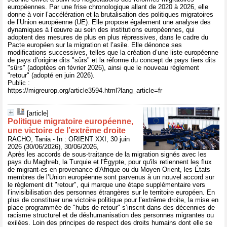
européennes. Par une frise chronologique allant de 2020 à 2026, elle
donne à voir l’accélération et la brutalisation des politiques migratoires
de l’Union européenne (UE). Elle propose également une analyse des
dynamiques à l’œuvre au sein des institutions européennes, qui
adoptent des mesures de plus en plus répressives, dans le cadre du
Pacte européen sur la migration et l’asile. Elle dénonce ses
modifications successives, telles que la création d’une liste européenne
de pays d’origine dits "sûrs" et la réforme du concept de pays tiers dits
"sûrs" (adoptées en février 2026), ainsi que le nouveau règlement
"retour" (adopté en juin 2026).
Public :
https://migreurop.org/article3594.html?lang_article=fr
[article]
Politique migratoire européenne,
une victoire de l’extrême droite
RACHO, Tania - In : ORIENT XXI, 30 juin
2026 (30/06/2026), 30/06/2026,
Après les accords de sous-traitance de la migration signés avec les
pays du Maghreb, la Turquie et l'Égypte, pour qu'ils retiennent les flux
de migrant·es en provenance d'Afrique ou du Moyen-Orient, les États
membres de l’Union européenne sont parvenus à un nouvel accord sur
le règlement dit "retour", qui marque une étape supplémentaire vers
l’invisibilisation des personnes étrangères sur le territoire européen. En
plus de constituer une victoire politique pour l’extrême droite, la mise en
place programmée de "hubs de retour" s’inscrit dans des décennies de
racisme structurel et de déshumanisation des personnes migrantes ou
exilées. Loin des principes de respect des droits humains dont elle se