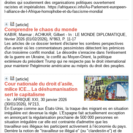
droites qui soutiennent des organisations politiques ouvertement
racistes et impérialistes. https://afriquexxi.info/Au-Parlement-europeen-
l-alliance-de-l-Afrique-homophobe-et-du-fascisme-mondial
[article]
Comprendre le chaos du monde
KABIR, Marmar ; ACHKAR, Gilbert - In : LE MONDE DIPLOMATIQUE,
février 2026 (01/02/2026), N°863, P. 11-17
Les articles de ce dossier tentent d'éclairer les sombres perspectives
d'un avenir où les commentateurs pessimistes détectent les prémices
d'un troisième conflit mondial. Le désordre s'enracine dans l'enlisement
de la guerre en Ukraine, le conflit au Moyen-Orient, la politique
extérieure du président Trump qui ne respecte pas le droit international
pour maintenir l'hégémonie américaine au mépris du droit des peuples.
[article]
Cour nationale du droit d’asile,
milice ICE... La déshumanisation
sert le capitalisme
- In : AFRIQUE XXI, 30 janvier 2026
(30/01/2026), N°213,
En Europe comme aux États-Unis, la traque des migrant·es en situation
irrégulière est devenue la règle. L'Espagne fait actuellement exception
en annonçant la régularisation prochaine de 500 000 personnes en
situation irrégulière car elle est contrainte d'admettre que les
travailleur·ses illégaux·les participent activement à l’économie du pays.
Derrière la notion de "travailleur·se illégal·e" (ou "clandestin·e") et de