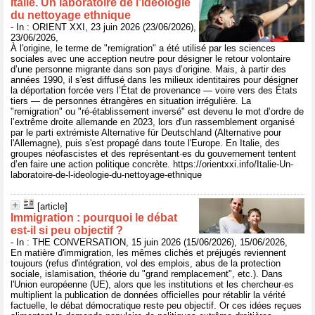
Italie. Un laboratoire de l’idéologie
du nettoyage ethnique
- In : ORIENT XXI, 23 juin 2026 (23/06/2026),
23/06/2026,
À l'origine, le terme de "remigration" a été utilisé par les sciences
sociales avec une acception neutre pour désigner le retour volontaire
d’une personne migrante dans son pays d’origine. Mais, à partir des
années 1990, il s'est diffusé dans les milieux identitaires pour désigner
la déportation forcée vers l’État de provenance — voire vers des États
tiers — de personnes étrangères en situation irrégulière. La
"remigration" ou "ré-établissement inversé" est devenu le mot d’ordre de
l’extrême droite allemande en 2023, lors d'un rassemblement organisé
par le parti extrémiste Alternative für Deutschland (Alternative pour
l'Allemagne), puis s'est propagé dans toute l'Europe. En Italie, des
groupes néofascistes et des représentant·es du gouvernement tentent
d’en faire une action politique concrète. https://orientxxi.info/Italie-Un-
laboratoire-de-l-ideologie-du-nettoyage-ethnique
[article]
Immigration : pourquoi le débat
est‑il si peu objectif ?
- In : THE CONVERSATION, 15 juin 2026 (15/06/2026), 15/06/2026,
En matière d'immigration, les mêmes clichés et préjugés reviennent
toujours (refus d'intégration, vol des emplois, abus de la protection
sociale, islamisation, théorie du "grand remplacement", etc.). Dans
l'Union européenne (UE), alors que les institutions et les chercheur·es
multiplient la publication de données officielles pour rétablir la vérité
factuelle, le débat démocratique reste peu objectif. Or ces idées reçues