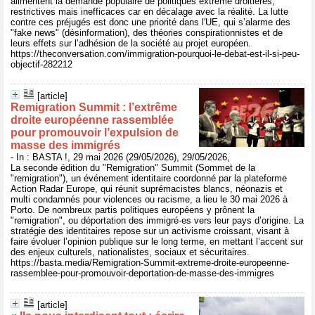
alimentent la demande populaire de politiques extrême droitières,
restrictives mais inefficaces car en décalage avec la réalité. La lutte
contre ces préjugés est donc une priorité dans l'UE, qui s’alarme des
"fake news" (désinformation), des théories conspirationnistes et de
leurs effets sur l’adhésion de la société au projet européen.
https://theconversation.com/immigration-pourquoi-le-debat-est-il-si-peu-
objectif-282212
[article]
Remigration Summit : l’extrême
droite européenne rassemblée
pour promouvoir l’expulsion de
masse des immigrés
- In : BASTA !, 29 mai 2026 (29/05/2026), 29/05/2026,
La seconde édition du "Remigration" Summit (Sommet de la
"remigration"), un événement identitaire coordonné par la plateforme
Action Radar Europe, qui réunit suprémacistes blancs, néonazis et
multi condamnés pour violences ou racisme, a lieu le 30 mai 2026 à
Porto. De nombreux partis politiques européens y prônent la
"remigration", ou déportation des immigré·es vers leur pays d’origine. La
stratégie des identitaires repose sur un activisme croissant, visant à
faire évoluer l’opinion publique sur le long terme, en mettant l’accent sur
des enjeux culturels, nationalistes, sociaux et sécuritaires.
https://basta.media/Remigration-Summit-extreme-droite-europeenne-
rassemblee-pour-promouvoir-deportation-de-masse-des-immigres
[article]