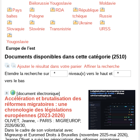
Biélorussie
Yougoslavie
Moldavie
Pays
RDA
République
baltes
Pologne
tchèque
Russie
Ukraine
Slovaquie
Slovénie
Transnistrie
URSS
Yougoslavie
Europe de l'est
Documents disponibles dans cette catégorie (
2510
)
Ajouter le résultat dans votre panier
Affiner la recherche
Etendre la recherche sur
niveau(x) vers le haut et
vers le bas
[document électronique]
Accélération et brutalisation des
réformes migratoires : une
chronologie des législations
européennes (2023-2026)
OLIVET, Jeanne, - PARIS : MIGREUROP,
2026/06/30,
Dans le cadre de son volontariat avec
Migreurop et Euromed Droits à Bruxelles (novembre 2025-mai 2026),
Jeanne Olivet a suivi les négociations des réformes migratoires