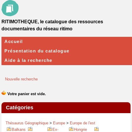
RITIMOTHEQUE, le catalogue des ressources
documentaires du réseau ritimo
Accueil
Présentation du catalogue
Aide à la recherche
Nouvelle recherche
Catégories
Thésaurus Géographique
>
Europe
>
Europe de l'est
Balkans
Ex-
Hongrie