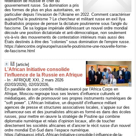
fédération de Russie et chef du
gouvernement russe. Sa domination a pris
des formes de plus en plus autoritaires, en
particulier depuis l’invasion de l’Ukraine en 2022. Comment caractériser
aujourd’hui le poutinisme ? Le chercheur et militant russe en exil Ilya
Budraitskis propose de penser la dictature poutinienne sous l'angle du
fascisme. De sa logique impériale définissant un nouvel ordre mondial
découle une position dictatoriale et anti-démocratique, non seulement
vis-à-vis des mouvements de contestation intérieurs mais aussi des
États destinés à être des "colonies" sous domination de l'empire russe.
https://alencontre.org/europe/russie/le-poutinisme-une-nouvelle-forme-
de-fascisme.html
[article]
L’African Initiative consolide
l’influence de la Russie en Afrique
- In : AFRIQUE XXI, 2 mars 2026
(02/03/2026), 02/03/2026,
En parallèle de son contrôle militaire exercé par l'Africa Corps en
Afrique, Moscou regroupe tous ses leviers d’influence culturels et
médiatiques, afin de promouvoir ses propres instruments numériques de
"soft power". L’African Initiative, un dispositif d’influence mêlant
agences de presse et structures associatives locales, s’appuie sur des
influenceur·ses et des journalistes africain·es formé·es dans des écoles
russes, pour mettre en œuvre la stratégie de Poutine qui combine
diplomatie numérique et relais d’opinion locaux, afin de toucher
directement les sociétés africaines et d’ancrer le récit russe d'un nouvel
ordre mondial Est-Sud dans l’espace numérique.
https://afriquexxi.info/L-African-Initiative-consolide-l-influence-de-la-