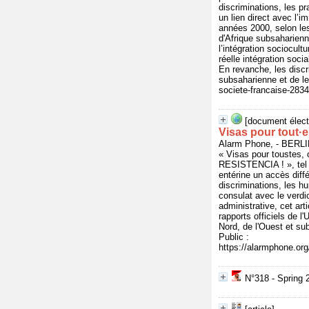
discriminations, les pr
un lien direct avec l’
années 2000, selon le
d'Afrique subsaharienn
l’intégration sociocult
réelle intégration soci
En revanche, les discr
subsaharienne et de le
societe-francaise-283
[document élect
Visas pour tout·e
Alarm Phone, - BERL
« Visas pour toustes, 
RESISTENCIA ! », tel 
entérine un accès différ
discriminations, les hu
consulat avec le verdi
administrative, cet ar
rapports officiels de l
Nord, de l'Ouest et su
Public :
https://alarmphone.o
N°318 - Spring 