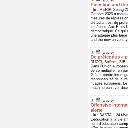
[article]
Palestine and th
- In : MERIP, Spring 2
Octobre 2023 a marqué 
mesures de répression
d’étudiant·es, de prof
israéliens. Aux États-
démocratique. Ce qui 
une attaque plus large
and-the-new-university
[article]
De prétendus « p
DUCCI, Solène ; SIBLE
Dans l’Union européen
de se multiplier, en pa
Grèce, contre les migr
responsabilité de leur
rivages européens. Le 
machine punitive, décr
[article]
Offensive internat
alerte
- In : BASTA !, 24 fév
L’éducation à la vie af
nom d’éducation complè
effet, la mise en œuvr