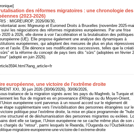
ronique]
rutalisation des réformes migratoires : une chronologie des
opéennes (2023-2026)
ARIS : MIGREUROP, 2026/06/30,
volontariat avec Migreurop et Euromed Droits à Bruxelles (novembre 2025-ma
 suivi les négociations des réformes migratoires européennes. Par une frise
 2020 à 2026, elle donne à voir l’accélération et la brutalisation des politiques
n européenne (UE). Elle propose également une analyse des dynamiques à
stitutions européennes, qui adoptent des mesures de plus en plus répressive
ion et l’asile. Elle dénonce ses modifications successives, telles que la créat
"sûrs" et la réforme du concept de pays tiers dits "sûrs" (adoptées en février 2
our" (adopté en juin 2026).
rticle3594.html?lang_article=fr
ire européenne, une victoire de l’extrême droite
RIENT XXI, 30 juin 2026 (30/06/2026), 30/06/2026,
ous-traitance de la migration signés avec les pays du Maghreb, la Turquie et
retiennent les flux de migrant·es en provenance d'Afrique ou du Moyen-Orient,
l’Union européenne sont parvenus à un nouvel accord sur le règlement dit
e étape supplémentaire vers l’invisibilisation des personnes étrangères sur le
victoire politique pour l’extrême droite, la mise en place programmée de "hubs
sme structurel et de déshumanisation des personnes migrantes ou exilées. Lo
mains dont elle se targue, l’Union européenne ne se cache même plus de s
es chargés du "retour", parmi lesquels le Rwanda, l’Ouganda ou l’Ouzbékistan
Politique-migratoire-europeenne-une-victoire-de-l-extreme-droite