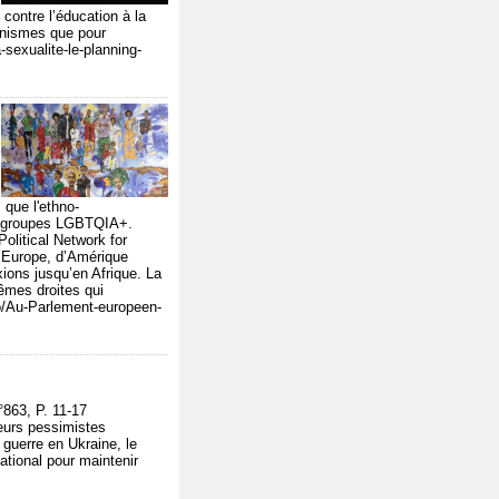
 contre l’éducation à la
canismes que pour
-sexualite-le-planning-
 que l'ethno-
des groupes LGBTQIA+.
olitical Network for
 d’Europe, d’Amérique
xions jusqu’en Afrique. La
êmes droites qui
nfo/Au-Parlement-europeen-
863, P. 11-17
teurs pessimistes
 guerre en Ukraine, le
national pour maintenir