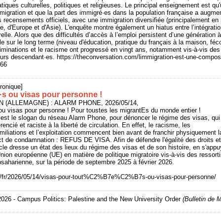
atiques culturelles, politiques et religieuses. Le principal enseignement est qu
immigration et que la part des immigré·es dans la population française a augme
s recensements officiels, avec une immigration diversifiée (principalement e
e, d'Europe et d'Asie). L'enquête montre également un hiatus entre l’intégrat
urelle. Alors que des difficultés d’accès à l’emploi persistent d’une génération 
ale sur le long terme (niveau d'éducation, pratique du français à la maison, fé
iminations et le racisme ont progressé en vingt ans, notamment vis-à-vis des
urs descendant·es. https://theconversation.com/limmigration-est-une-composa
466
ronique]
·s ou visas pour personne !
IN (ALLEMAGNE) : ALARM PHONE, 2026/05/14,
ou visas pour personne ! Pour toustes les migrantEs du monde entier !
est le slogan du réseau Alarm Phone, pour dénoncer le régime des visas, qui
encié et raciste à la liberté de circulation. En effet, le racisme, les
miliations et l’exploitation commencent bien avant de franchir physiquement la f
ct de condamnation : REFUS DE VISA. Afin de défendre l'égalité des droits et
ticle dresse un état des lieux du régime des visas et de son histoire, en s'ap
'Union européenne (UE) en matière de politique migratoire vis-à-vis des ressort
bsaharienne, sur la période de septembre 2025 à février 2026.
rg/fr/2026/05/14/visas-pour-tout%C2%B7e%C2%B7s-ou-visas-pour-personne/
2026 - Campus Politics: Palestine and the New University Order
(Bulletin de 