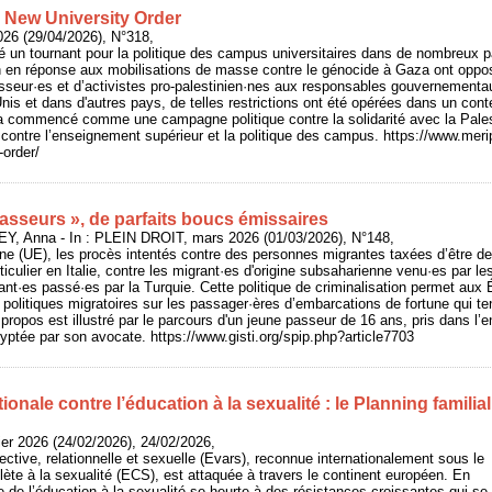
e New University Order
026 (29/04/2026), N°318,
un tournant pour la politique des campus universitaires dans de nombreux pa
 en réponse aux mobilisations de masse contre le génocide à Gaza ont oppos
esseur·es et d’activistes pro-palestinien·nes aux responsables gouvernementa
Unis et dans d'autres pays, de telles restrictions ont été opérées dans un cont
a commencé comme une campagne politique contre la solidarité avec la Pales
 contre l’enseignement supérieur et la politique des campus. https://www.meri
-order/
asseurs », de parfaits boucs émissaires
Y, Anna - In : PLEIN DROIT, mars 2026 (01/03/2026), N°148,
ne (UE), les procès intentés contre des personnes migrantes taxées d’être d
rticulier en Italie, contre les migrant·es d'origine subsaharienne venu·es par 
ant·es passé·es par la Turquie. Cette politique de criminalisation permet aux É
s politiques migratoires sur les passager·ères d’embarcations de fortune qui te
propos est illustré par le parcours d'un jeune passeur de 16 ans, pris dans l’
yptée par son avocate. https://www.gisti.org/spip.php?article7703
ionale contre l’éducation à la sexualité : le Planning familial
rier 2026 (24/02/2026), 24/02/2026,
fective, relationnelle et sexuelle (Evars), reconnue internationalement sous le
te à la sexualité (ECS), est attaquée à travers le continent européen. En
e de l’éducation à la sexualité se heurte à des résistances croissantes qui se