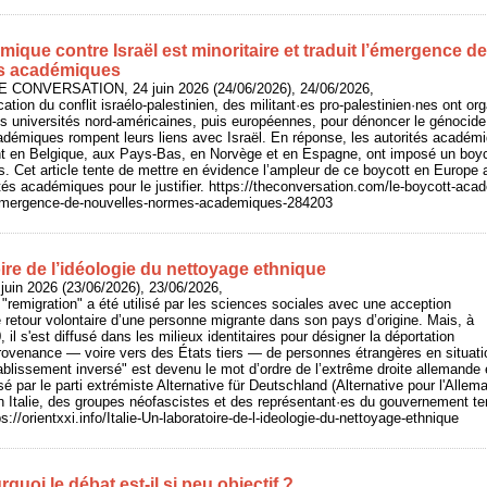
ique contre Israël est minoritaire et traduit l’émergence de
s académiques
HE CONVERSATION, 24 juin 2026 (24/06/2026), 24/06/2026,
fication du conflit israélo-palestinien, des militant·es pro-palestinien·nes ont 
es universités nord-américaines, puis européennes, pour dénoncer le génocid
cadémiques rompent leurs liens avec Israël. En réponse, les autorités académ
t en Belgique, aux Pays-Bas, en Norvège et en Espagne, ont imposé un boycot
es. Cet article tente de mettre en évidence l’ampleur de ce boycott en Europe
tés académiques pour le justifier. https://theconversation.com/le-boycott-acad
t-lemergence-de-nouvelles-normes-academiques-284203
toire de l’idéologie du nettoyage ethnique
juin 2026 (23/06/2026), 23/06/2026,
e "remigration" a été utilisé par les sciences sociales avec une acception
e retour volontaire d’une personne migrante dans son pays d’origine. Mais, à
 il s'est diffusé dans les milieux identitaires pour désigner la déportation
provenance — voire vers des États tiers — de personnes étrangères en situatio
tablissement inversé" est devenu le mot d’ordre de l’extrême droite allemande 
 par le parti extrémiste Alternative für Deutschland (Alternative pour l'Allem
n Italie, des groupes néofascistes et des représentant·es du gouvernement ten
ps://orientxxi.info/Italie-Un-laboratoire-de-l-ideologie-du-nettoyage-ethnique
quoi le débat est‑il si peu objectif ?