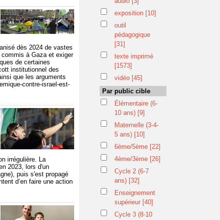
audio
[3]
exposition
[10]
outil
pédagogique
[31]
organisé dès 2024 de vastes
e commis à Gaza et exiger
texte imprimé
iques de certaines
[1573]
t institutionnel des
 ainsi que les arguments
vidéo
[45]
emique-contre-israel-est-
Par public cible
Élémentaire (6-
10 ans)
[9]
Maternelle (3-4-
5 ans)
[10]
6ème/5ème
[22]
4ème/3ème
[26]
n irrégulière. La
en 2023, lors d'un
Cycle 2 (6-7
agne), puis s'est propagé
ans)
[32]
tent d’en faire une action
Enseignement
supérieur
[40]
Cycle 3 (8-10