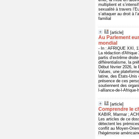
multiplient et s’intens
sexualité à travers l’
s’attaquer au droit à l
familial
[article]
Au Parlement eur
mondial
- In : AFRIQUE XXI, 13
La rédaction d'Afrique
partis d’extrême droite
différentialisme, la p
Début février 2026, le
Values, une plateforme 
latine, des États-Unis
présence de ces person
soutiennent des organi
l-alliance-de-l-Afriqu
[article]
Comprendre le 
KABIR, Marmar ; ACHK
Les articles de ce dos
détectent les prémices
conflit au Moyen-Orient
l'hégémonie américaine