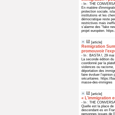
- In : THE CONVERSAT
En matière d'immigrati
protection sociale, is
institutions et les cher
démocratique reste peu
restrictives mais ineff
s’alarme des "fake new
projet européen. https
[article]
Remigration Summ
promouvoir l’exp
- In : BASTA !, 29 mai
La seconde édition du
coordonné par la plat
violences ou racisme, 
déportation des immigré
faire évoluer l’opinion
sécuritaires. https:/
masse-des-immigres
[article]
« L’immigration e
- In : THE CONVERSAT
Quelle est la place de
descendant·es en Fran
personnes issues de l'i