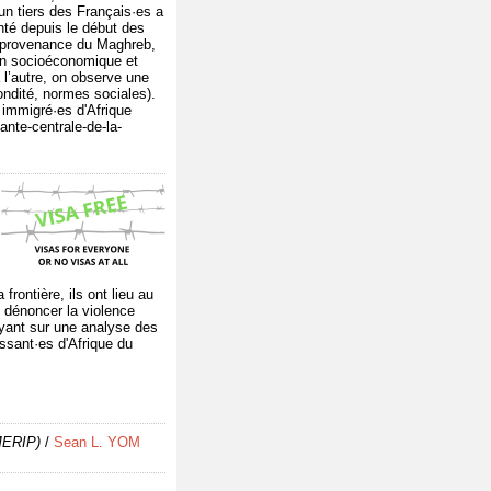
'un tiers des Français·es a
nté depuis le début des
n provenance du Maghreb,
ion socioéconomique et
à l’autre, on observe une
condité, normes sociales).
 immigré·es d'Afrique
nte-centrale-de-la-
rontière, ils ont lieu au
 dénoncer la violence
puyant sur une analyse des
issant·es d'Afrique du
MERIP)
/
Sean L. YOM