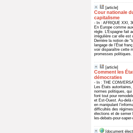
[article]
Cour nationale du
capitalisme
- In : AFRIQUE XXI, 30
En Europe comme aux Ét
règle. L'Espagne fait 
irrégulière car elle es
Derrière la notion de "
langage de l’État fran
voir disparaître cett
promesses politiques. h
[article]
Comment les États
démocraties
- In : THE CONVERSATI
Les États autoritaires,
normes politiques, qu
font tout pour remodel
et Est-Ouest. Au-delà d
en manipulant l’inform
difficultés des régimes
élections et de semer 
les-debats-pour-saper
[document élect