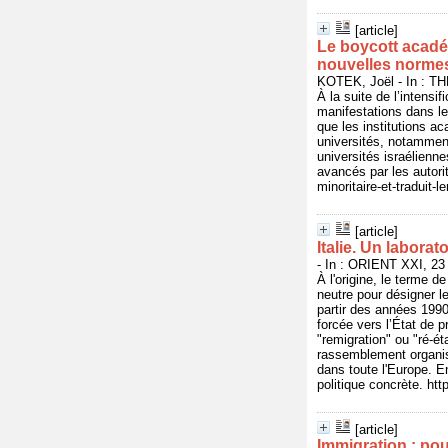
[article]
Le boycott académ
nouvelles norme
KOTEK, Joël - In : T
À la suite de l’intensi
manifestations dans l
que les institutions a
universités, notammen
universités israélienn
avancés par les autori
minoritaire-et-tradui
[article]
Italie. Un labora
- In : ORIENT XXI, 23 
À l'origine, le terme d
neutre pour désigner l
partir des années 1990,
forcée vers l’État de 
"remigration" ou "ré-é
rassemblement organisé
dans toute l'Europe. E
politique concrète. htt
[article]
Immigration : pour