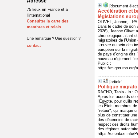
Adresse
[document élect
75 lieux en France et à
Accélération et b
l'international
législations eur
Consulter la carte des
OLIVET, Jeanne, - P
Dans le cadre de son 
membres et relais
2026), Jeanne Olivet a
chronologique allant de
Une remarque ? Une question ?
migratoires de l’Unio
l’œuvre au sein des in
contact
européen sur la migrat
de pays d’origine dits 
nouveau règlement "ret
Public :
https://migreurop.org/a
[article]
Politique migrato
RACHO, Tania - In : O
Après les accords de s
l'Égypte, pour qu'ils 
les États membres de 
"retour", qui marque un
plus de constituer une 
des décennies de raci
respect des droits hu
des régimes autoritair
https://orientxxi.info/