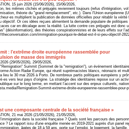
ION, 15 juin 2026 (15/06/2026), 15/06/2026,
on, les mêmes clichés et préjugés reviennent toujours (refus d'intégration, vo
lamisation, théorie du "grand remplacement", etc.). Dans l'Union européenne (U
cheur·es multiplient la publication de données officielles pour rétablir la vérité 
 objectif. Or ces idées reçues alimentent la demande populaire de politiques 
icaces car en décalage avec la réalité. La lutte contre ces préjugés est donc un
s" (désinformation), des théories conspirationnistes et de leurs effets sur l’a
://theconversation.com/immigration-pourquoi-le-debat-est-il-si-peu-objectif-282
it : l’extrême droite européenne rassemblée pour
ulsion de masse des immigrés
 2026 (29/05/2026), 29/05/2026,
 "Remigration" Summit (Sommet de la "remigration"), un événement identitair
eforme Action Radar Europe, qui réunit suprémacistes blancs, néonazis et mu
a lieu le 30 mai 2026 à Porto. De nombreux partis politiques européens y prôn
·es vers leur pays d’origine. La stratégie des identitaires repose sur un acti
 publique sur le long terme, en mettant l’accent sur des enjeux culturels, natio
/basta.media/Remigration-Summit-extreme-droite-europeenne-rassemblee-pour-p
st une composante centrale de la société française »
ION, 21 mai 2026 (21/05/2026), 21/05/2026,
 l’immigration dans la société française ? Quels sont les parcours des person
ce ? Le rapport issu d'une enquête menée en 2019-2021 auprès d'un panel rep
mmigration, âgées de 18 à 59 ans, porte sur l’emploi, le logement, la famille, 