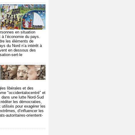
ersonnes en situation
nt à l’économie du pays.
endre les éléments de
ays du Nord n’a intérêt à
uvent en dessous des
sation-sert-le
gles libérales et des
mme "occidentalocentré" et
al dans une lutte Nord-Sud
créditer les démocraties,
 utilisés pour exagérer les
extrêmes, d’influencer les
s-autoritaires-orientent-