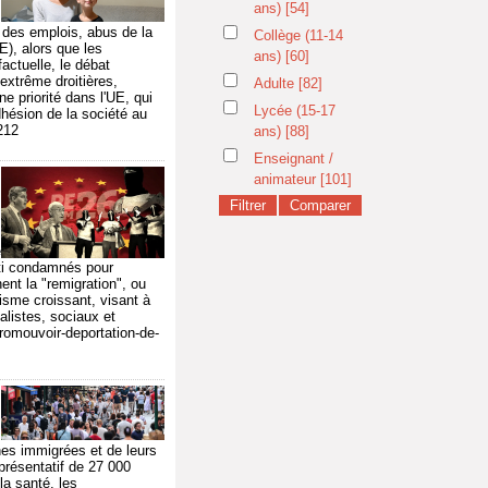
ans)
[54]
l des emplois, abus de la
Collège (11-14
E), alors que les
ans)
[60]
factuelle, le débat
extrême droitières,
Adulte
[82]
e priorité dans l'UE, qui
Lycée (15-17
dhésion de la société au
212
ans)
[88]
Enseignant /
animateur
[101]
e
lti condamnés pour
ent la "remigration", ou
visme croissant, visant à
nalistes, sociaux et
romouvoir-deportation-de-
nes immigrées et de leurs
résentatif de 27 000
la santé, les