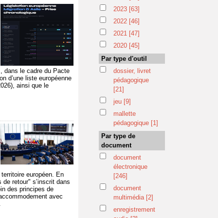
2023
[63]
2022
[46]
2021
[47]
i
2020
[45]
Par type d'outil
s, dans le cadre du Pacte
dossier, livret
ion d’une liste européenne
pédagogique
026), ainsi que le
[21]
jeu
[9]
mallette
pédagogique
[1]
Par type de
document
document
électronique
 territoire européen. En
[246]
 de retour" s’inscrit dans
document
in des principes de
on accommodement avec
multimédia
[2]
.
enregistrement