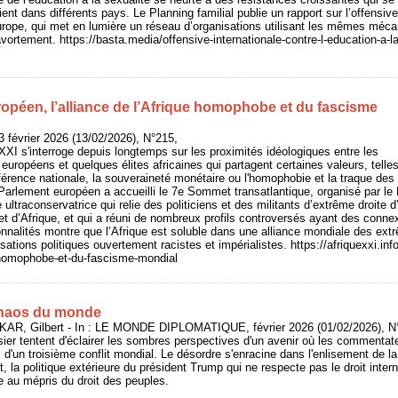
ifient dans différents pays. Le Planning familial publie un rapport sur l’offensive
Europe, qui met en lumière un réseau d’organisations utilisant les mêmes mé
’avortement. https://basta.media/offensive-internationale-contre-l-education-a-la
opéen, l’alliance de l’Afrique homophobe et du fascisme
 février 2026 (13/02/2026), N°215,
 XXI s'interroge depuis longtemps sur les proximités idéologiques entre les
 européens et quelques élites africaines qui partagent certaines valeurs, telles
référence nationale, la souveraineté monétaire ou l'homophobie et la traque 
 Parlement européen a accueilli le 7e Sommet transatlantique, organisé par le P
ultraconservatrice qui relie des politiciens et des militants d’extrême droite
 et d’Afrique, et qui a réuni de nombreux profils controversés ayant des conne
nalités montre que l’Afrique est soluble dans une alliance mondiale des extr
sations politiques ouvertement racistes et impérialistes. https://afriquexxi.i
e-homophobe-et-du-fascisme-mondial
chaos du monde
AR, Gilbert - In : LE MONDE DIPLOMATIQUE, février 2026 (01/02/2026), N°
sier tentent d'éclairer les sombres perspectives d'un avenir où les commenta
 d'un troisième conflit mondial. Le désordre s'enracine dans l'enlisement de la
, la politique extérieure du président Trump qui ne respecte pas le droit inter
 au mépris du droit des peuples.