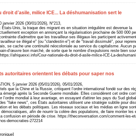
 droit d’asile, milice ICE... La déshumanisation sert le
 janvier 2026 (30/01/2026), N°213,
ats-Unis, la traque des migrant·es en situation irrégulière est devenue la
actuellement exception en annonçant la régularisation prochaine de 500 000 p
t contrainte d'admettre que les travailleur·ses illégaux·les participent activeme
travailleur·se illégal·e" (ou "clandestin·e") et de "travail dissimulé", pour repr
çais, se cache une continuité néocoloniale au service du capitalisme. Aucun p
e main-d’œuvre bon marché, de sorte que le nombre d’expulsions reste bien so
ttps://afriquexxi.info/Cour-nationale-du-droit-d-asile-milice-ICE-La-deshumani
 autoritaires orientent les débats pour saper nos
ON, 5 janvier 2026 (05/01/2026), 05/01/2026,
 tels que la Chine et la Russie, critiquent l’ordre international fondé sur des rè
i a émergé après la Seconde Guerre mondiale. Elles considèrent cet ordre co
er l’ordre mondial à leur avantage, en essayant d'attirer les pays du Sud glob
es "fake news", ces États autoritaires utilisent une stratégie subtile pour dis
ation et les débats politiques. Les réseaux sociaux et les médias en ligne sont
 démocratiques, afin de nourrir la colère des populations, de faire monter les 
la confusion en période de crise. https://theconversation.com/comment-les-etat
-nos-democraties-272214
ronique]