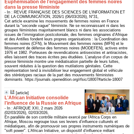
Euphémisation de l’engagement des femmes noires
dans la presse féministe
- In : REVUE FRANÇAISE DES SCIENCES DE L'INFORMATION ET
DE LA COMMUNICATION, 2026/1 (06/03/2026), N°31,
Cet article examine les mouvements de femmes noires en France
durant la "seconde vague" féministe. Ne se reconnaissant ni dans les
groupes féministes majoritairement blancs ni dans les associations
issues de l’immigration postcoloniale, des femmes originaires d’Afrique
et des Antilles fondent leurs propres organisations : la Coordination des
femmes noires (CFN), le Mouvement des femmes noires (MFN) et le
Mouvement de défense des femmes noires (MODEFEN), actives entre
1976 et 1982. Porteuses de revendications antisexistes et antiracistes,
elles laissent des traces écrites peu étudiées. L’analyse d’un corpus de
presse féministe montre une médiatisation partielle de leurs luttes,
souvent réduites à la question des mutilations génitales. Cette
représentation tend à invisibiliser leur engagement global et véhicule
des stéréotypes raciaux de la part des mouvements féministes
dominants. https://journals.openedition.org/rfsic/18007#article-18007
[article]
L’African Initiative consolide
l’influence de la Russie en Afrique
- In : AFRIQUE XXI, 2 mars 2026
(02/03/2026), 02/03/2026,
En parallèle de son contrôle militaire exercé par l'Africa Corps en
Afrique, Moscou regroupe tous ses leviers d’influence culturels et
médiatiques, afin de promouvoir ses propres instruments numériques de
"soft power". L’African Initiative, un dispositif d’influence mêlant