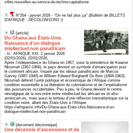
villes-nouvelles-au-service-du-techno-capitalisme
N°354 - janvier 2026 - "On ne fait plus ça"
(Bulletin de BILLETS
D'AFRIQUE : DÉCOLONISONS !)
[article]
Du Ghana aux États-Unis.
Naissance d’un dialogue
intellectuel noir panafricain
- In : AFRIQUE XXI, 2 janvier 2026
(02/01/2026), 02/01/2026,
Après l’indépendance du Ghana en 1957, sous la présidence de Kwame
Nkrumah (1957-1966), le pays devient un symbole d’émancipation pour
le continent africain. Inspiré par les idéaux panafricains de Marcus
Garvey (1887-1940) et William Edward Burghardt Du Bois (1868-1963),
Nkrumah défend l’unité politique et économique de l’Afrique comme
condition essentielle à sa libération du colonialisme et de l’impérialisme
des puissances occidentales. Peu à peu, le Ghana devient le centre
névralgique de la rencontre entre intellectuel·les africain·es et afro-
américain·es, mais aussi le terreau d’une réflexion transatlantique sur la
condition noire, allant des États-Unis à l’Afrique.
https://afriquexxi.info/Du-Ghana-aux-Etats-Unis-Naissance-d-un-
dialogue-intellectuel-noir-panafricain
[document électronique]
Une décennie d’ascensions et de