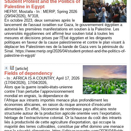
Student Protest and the Politics of
Palestine in Egypt
HEFNY, Mostafa - In : MERIP, Spring 2026
(29/04/2026), N°318,
En octobre 2023, deux semaines après le
lancement de l'assaut israélien sur Gaza, le gouvernement égyptien a
autorisé les premières manifestations en soutien à la Palestine. Les
universités égyptiennes ont affirmé leur soutien total à toutes les
mesures et décisions prises par l’État égyptien et les dirigeants
politiques en faveur de la cause palestinienne et contre le plan visant à
déplacer les Palestinien·nes de la bande de Gaza vers la péninsule du
Sinaï. https://www.merip.org/2026/04/student-protest-and-the-politics-of-
palestine-in-egypt/
[article]
Fields of dependency
- In : AFRICA IS A COUNTRY, April 17, 2026
(17/04/2026), 17/04/2026,
Alors que la guerre israélo-états-unienne
contre l’Iran perturbe l’approvisionnement
mondial en engrais, la dépendance de
l’Afrique aux intrants importés menace plus profondément les
économies africaines, en raison du risque annoncé d’insécurité
alimentaire. En effet, l'économie de nombreux pays africains reste
structurée autour de la production agricole orientée vers l’exportation,
héritage de l’extractivisme colonial. Or la hausse du coût des intrants
liés à productivité de cette agriculture d'exportation, qui occupe la
majorité des terres cultivables, constitue par effet domino une menace
pour la sécurité alimentaire. https://africasacountry.com/2026/04/fields-