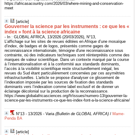
https://africasacountry.com/2026/03/where-mining-and-conservation-
meet
[article]
Gouverner la science par les instruments : ce que les «
index » font à la science africaine
- In : GLOBAL AFRICA, 13/2026 (20/03/2026), N°13,
L’affichage sur les sites de revues éditées en Afrique d’une mosaïque
d’index, de badges et de logos, présentés comme gages de
reconnaissance internationale, témoigne d'une reconnaissance sous
contrainte, où des indicateurs techniques sont réinterprétés comme des
marques de valeur scientifique. Dans un contexte marqué par la course
à l’internationalisation et à la conformité aux standards dominants,
l’accès à la visibilité scientifique reste structurellement inégal, les
revues du Sud étant particulièrement concernées par ces asymétries
infrastructurelles. L'article se propose d'analyser ce glissement de
l’indexation imposée par les sources de fixation des standards
dominants vers l’indexation comme label exclusif et de donner un
éclairage décolonial sur la production de la reconnaissance.
https://www.globalafricasciences.org/fr/issues/numero-13/gouverner-la-
science-par-les-instruments-ce-que-les-index-font-a-la-science-africaine/
N°13 - 13/2026 - Varia
(Bulletin de GLOBAL AFRICA)
/
Mame-
Penda BA
[article]