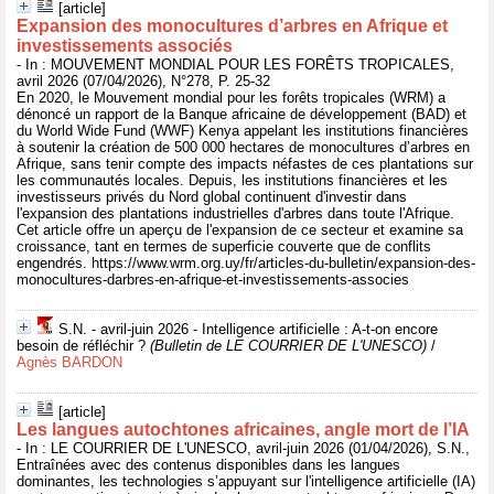
[article]
Expansion des monocultures d’arbres en Afrique et
investissements associés
- In : MOUVEMENT MONDIAL POUR LES FORÊTS TROPICALES,
avril 2026 (07/04/2026), N°278, P. 25-32
En 2020, le Mouvement mondial pour les forêts tropicales (WRM) a
dénoncé un rapport de la Banque africaine de développement (BAD) et
du World Wide Fund (WWF) Kenya appelant les institutions financières
à soutenir la création de 500 000 hectares de monocultures d’arbres en
Afrique, sans tenir compte des impacts néfastes de ces plantations sur
les communautés locales. Depuis, les institutions financières et les
investisseurs privés du Nord global continuent d'investir dans
l'expansion des plantations industrielles d'arbres dans toute l'Afrique.
Cet article offre un aperçu de l'expansion de ce secteur et examine sa
croissance, tant en termes de superficie couverte que de conflits
engendrés. https://www.wrm.org.uy/fr/articles-du-bulletin/expansion-des-
monocultures-darbres-en-afrique-et-investissements-associes
S.N. - avril-juin 2026 - Intelligence artificielle : A-t-on encore
besoin de réfléchir ?
(Bulletin de LE COURRIER DE L'UNESCO)
/
Agnès BARDON
[article]
Les langues autochtones africaines, angle mort de l’IA
- In : LE COURRIER DE L'UNESCO, avril-juin 2026 (01/04/2026), S.N.,
Entraînées avec des contenus disponibles dans les langues
dominantes, les technologies s’appuyant sur l'intelligence artificielle (IA)