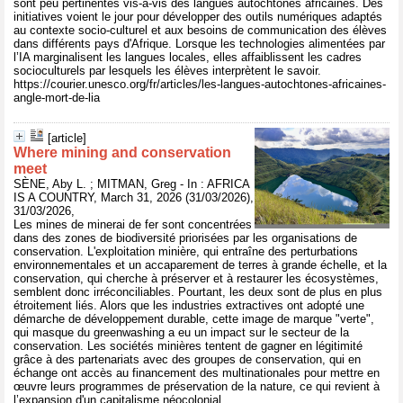
sont peu pertinentes vis-à-vis des langues autochtones africaines. Des
initiatives voient le jour pour développer des outils numériques adaptés
au contexte socio-culturel et aux besoins de communication des élèves
dans différents pays d'Afrique. Lorsque les technologies alimentées par
l’IA marginalisent les langues locales, elles affaiblissent les cadres
socioculturels par lesquels les élèves interprètent le savoir.
https://courier.unesco.org/fr/articles/les-langues-autochtones-africaines-
angle-mort-de-lia
[article]
Where mining and conservation
meet
SÈNE, Aby L. ; MITMAN, Greg - In : AFRICA
IS A COUNTRY, March 31, 2026 (31/03/2026),
31/03/2026,
Les mines de minerai de fer sont concentrées
dans des zones de biodiversité priorisées par les organisations de
conservation. L'exploitation minière, qui entraîne des perturbations
environnementales et un accaparement de terres à grande échelle, et la
conservation, qui cherche à préserver et à restaurer les écosystèmes,
semblent donc irréconciliables. Pourtant, les deux sont de plus en plus
étroitement liés. Alors que les industries extractives ont adopté une
démarche de développement durable, cette image de marque "verte",
qui masque du greenwashing a eu un impact sur le secteur de la
conservation. Les sociétés minières tentent de gagner en légitimité
grâce à des partenariats avec des groupes de conservation, qui en
échange ont accès au financement des multinationales pour mettre en
œuvre leurs programmes de préservation de la nature, ce qui revient à
l’expansion d'un capitalisme néocolonial.