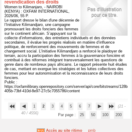
revendication des droits
Women to Kilimanjaro, - NAIROBI
(KENYA) : OXFAM INTERNATIONAL,
2026/06, 55 P.
Le rapport dresse le bilan d'une décennie de
l’Initiative Kilimandjaro, une campagne
promouvant les droits fonciers des femmes
sur le continent africain. S’appuyant sur la
collecte d’informations, des entretiens individuels et des données
secondaires, il évalue les progrès réalisés en matière d’influence
politique, de renforcement des mouvements de femmes et de
changement social. L’Initiative Kilimandjaro a renforcé le plaidoyer de
terrain, accru la participation des femmes à la gouvernance foncière et
contribué à des réformes intégrant transversalement les questions de
genre dans de nombreux pays africains. Le rapport présente huit études
de cas, mettant en exergue les stratégies et les luttes collectives des
femmes pour leur autonomisation et la reconnaissance de leurs droits
fonciers.
Public :
https://oxfamilibrary.openrepository.com/server/api/core/bitstreams/128b
405b-73bf-410d-8e97-27c5c7055786/content
1
2
3
4
5
6
7
(21 -
40 / 4556)
Par page :
25
50
100
200
Accès au site ritimo
pmb