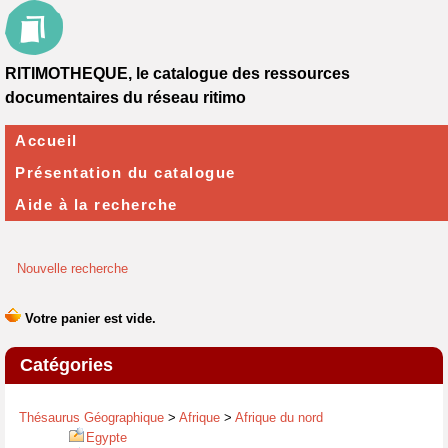
RITIMOTHEQUE, le catalogue des ressources
documentaires du réseau ritimo
Accueil
Présentation du catalogue
Aide à la recherche
Nouvelle recherche
Catégories
Thésaurus Géographique
>
Afrique
>
Afrique du nord
Egypte