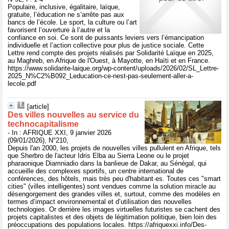
Populaire, inclusive, égalitaire, laïque,
gratuite, l’éducation ne s’arrête pas aux
bancs de l’école. Le sport, la culture ou l’art
favorisent l’ouverture à l’autre et la
confiance en soi. Ce sont de puissants leviers vers l’émancipation
individuelle et l’action collective pour plus de justice sociale. Cette
Lettre rend compte des projets réalisés par Solidarité Laïque en 2025,
au Maghreb, en Afrique de l'Ouest, à Mayotte, en Haïti et en France.
https://www.solidarite-laique.org/wp-content/uploads/2026/02/SL_Lettre-
2025_N%C2%B092_Leducation-ce-nest-pas-seulement-aller-a-
lecole.pdf
[article]
Des villes nouvelles au service du
technocapitalisme
- In : AFRIQUE XXI, 9 janvier 2026
(09/01/2026), N°210,
Depuis l'an 2000, les projets de nouvelles villes pullulent en Afrique, tels
que Sherbro de l'acteur Idris Elba au Sierra Leone ou le projet
pharaonique Diamniadio dans la banlieue de Dakar, au Sénégal, qui
accueille des complexes sportifs, un centre international de
conférences, des hôtels, mais très peu d'habitant·es. Toutes ces "smart
cities" (villes intelligentes) sont vendues comme la solution miracle au
désengorgement des grandes villes et, surtout, comme des modèles en
termes d’impact environnemental et d’utilisation des nouvelles
technologies. Or derrière les images virtuelles futuristes se cachent des
projets capitalistes et des objets de légitimation politique, bien loin des
préoccupations des populations locales. https://afriquexxi.info/Des-