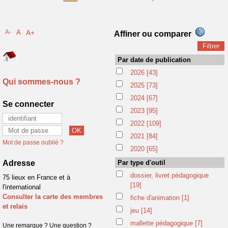
A-
A
A+
Affiner ou comparer
Par date de publication
2026
[43]
Qui sommes-nous ?
2025
[73]
2024
[67]
Se connecter
2023
[95]
2022
[109]
2021
[84]
Mot de passe oublié ?
2020
[65]
Adresse
Par type d'outil
dossier, livret pédagogique
75 lieux en France et à
[19]
l'international
Consulter la carte des membres
fiche d'animation
[1]
et relais
jeu
[14]
mallette pédagogique
[7]
Une remarque ? Une question ?