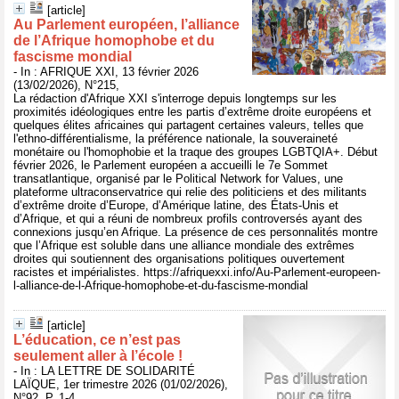
[article]
Au Parlement européen, l’alliance
de l’Afrique homophobe et du
fascisme mondial
- In : AFRIQUE XXI, 13 février 2026
(13/02/2026), N°215,
La rédaction d'Afrique XXI s'interroge depuis longtemps sur les
proximités idéologiques entre les partis d’extrême droite européens et
quelques élites africaines qui partagent certaines valeurs, telles que
l'ethno-différentialisme, la préférence nationale, la souveraineté
monétaire ou l'homophobie et la traque des groupes LGBTQIA+. Début
février 2026, le Parlement européen a accueilli le 7e Sommet
transatlantique, organisé par le Political Network for Values, une
plateforme ultraconservatrice qui relie des politiciens et des militants
d’extrême droite d’Europe, d’Amérique latine, des États-Unis et
d’Afrique, et qui a réuni de nombreux profils controversés ayant des
connexions jusqu’en Afrique. La présence de ces personnalités montre
que l’Afrique est soluble dans une alliance mondiale des extrêmes
droites qui soutiennent des organisations politiques ouvertement
racistes et impérialistes. https://afriquexxi.info/Au-Parlement-europeen-
l-alliance-de-l-Afrique-homophobe-et-du-fascisme-mondial
[article]
L’éducation, ce n’est pas
seulement aller à l’école !
- In : LA LETTRE DE SOLIDARITÉ
LAÏQUE, 1er trimestre 2026 (01/02/2026),
N°92, P. 1-4