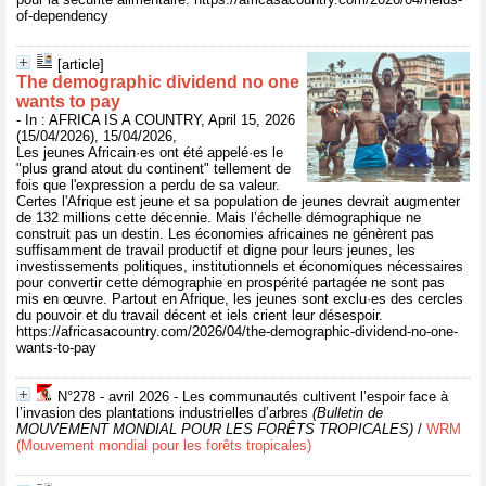
of-dependency
[article]
The demographic dividend no one
wants to pay
- In : AFRICA IS A COUNTRY, April 15, 2026
(15/04/2026), 15/04/2026,
Les jeunes Africain·es ont été appelé·es le
"plus grand atout du continent" tellement de
fois que l'expression a perdu de sa valeur.
Certes l'Afrique est jeune et sa population de jeunes devrait augmenter
de 132 millions cette décennie. Mais l’échelle démographique ne
construit pas un destin. Les économies africaines ne génèrent pas
suffisamment de travail productif et digne pour leurs jeunes, les
investissements politiques, institutionnels et économiques nécessaires
pour convertir cette démographie en prospérité partagée ne sont pas
mis en œuvre. Partout en Afrique, les jeunes sont exclu·es des cercles
du pouvoir et du travail décent et iels crient leur désespoir.
https://africasacountry.com/2026/04/the-demographic-dividend-no-one-
wants-to-pay
N°278 - avril 2026 - Les communautés cultivent l’espoir face à
l’invasion des plantations industrielles d’arbres
(Bulletin de
MOUVEMENT MONDIAL POUR LES FORÊTS TROPICALES)
/
WRM
(Mouvement mondial pour les forêts tropicales)