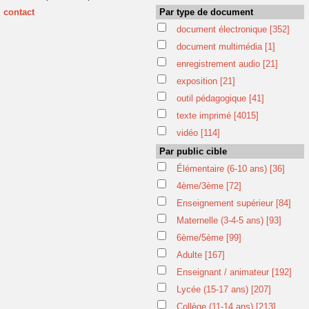
contact
Par type de document
document électronique
[352]
document multimédia
[1]
enregistrement audio
[21]
exposition
[21]
outil pédagogique
[41]
texte imprimé
[4015]
vidéo
[114]
Par public cible
Élémentaire (6-10 ans)
[36]
4ème/3ème
[72]
Enseignement supérieur
[84]
Maternelle (3-4-5 ans)
[93]
6ème/5ème
[99]
Adulte
[167]
Enseignant / animateur
[192]
Lycée (15-17 ans)
[207]
Collège (11-14 ans)
[213]