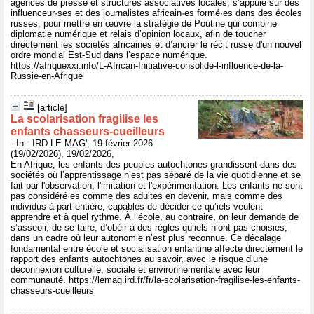
agences de presse et structures associatives locales, s’appuie sur des
influenceur·ses et des journalistes africain·es formé·es dans des écoles
russes, pour mettre en œuvre la stratégie de Poutine qui combine
diplomatie numérique et relais d’opinion locaux, afin de toucher
directement les sociétés africaines et d’ancrer le récit russe d'un nouvel
ordre mondial Est-Sud dans l’espace numérique.
https://afriquexxi.info/L-African-Initiative-consolide-l-influence-de-la-
Russie-en-Afrique
[article]
La scolarisation fragilise les
enfants chasseurs-cueilleurs
- In : IRD LE MAG', 19 février 2026
(19/02/2026), 19/02/2026,
En Afrique, les enfants des peuples autochtones grandissent dans des
sociétés où l’apprentissage n’est pas séparé de la vie quotidienne et se
fait par l'observation, l'imitation et l'expérimentation. Les enfants ne sont
pas considéré·es comme des adultes en devenir, mais comme des
individus à part entière, capables de décider ce qu’iels veulent
apprendre et à quel rythme. À l’école, au contraire, on leur demande de
s’asseoir, de se taire, d’obéir à des règles qu’iels n’ont pas choisies,
dans un cadre où leur autonomie n’est plus reconnue. Ce décalage
fondamental entre école et socialisation enfantine affecte directement le
rapport des enfants autochtones au savoir, avec le risque d’une
déconnexion culturelle, sociale et environnementale avec leur
communauté. https://lemag.ird.fr/fr/la-scolarisation-fragilise-les-enfants-
chasseurs-cueilleurs