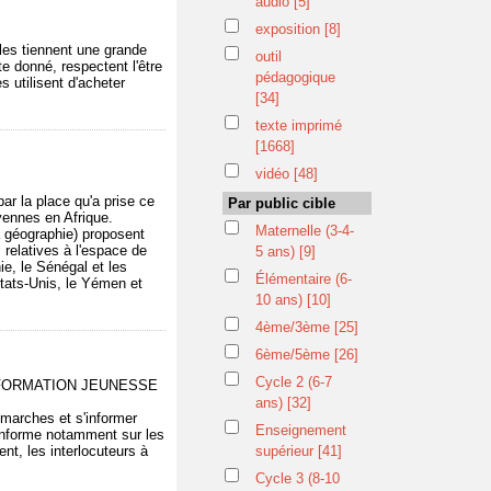
audio
[5]
exposition
[8]
les tiennent une grande
outil
e donné, respectent l'être
pédagogique
 utilisent d'acheter
[34]
texte imprimé
[1668]
vidéo
[48]
ar la place qu'a prise ce
Par public cible
ennes en Afrique.
Maternelle (3-4-
 la géographie) proposent
 relatives à l'espace de
5 ans)
[9]
ie, le Sénégal et les
Élémentaire (6-
États-Unis, le Yémen et
10 ans)
[10]
4ème/3ème
[25]
6ème/5ème
[26]
Cycle 2 (6-7
L INFORMATION JEUNESSE
ans)
[32]
émarches et s'informer
Enseignement
le informe notamment sur les
nt, les interlocuteurs à
supérieur
[41]
Cycle 3 (8-10