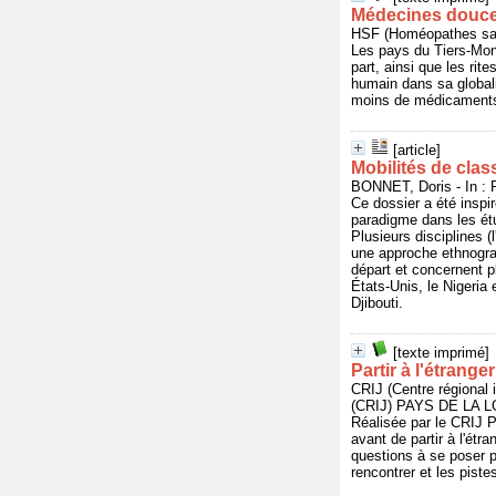
Médecines douce
HSF (Homéopathes san
Les pays du Tiers-Mond
part, ainsi que les ri
humain dans sa globali
moins de médicaments
[article]
Mobilités de clas
BONNET, Doris - In : 
Ce dossier a été inspi
paradigme dans les ét
Plusieurs disciplines (l
une approche ethnograp
départ et concernent pl
États-Unis, le Nigeria 
Djibouti.
[texte imprimé]
Partir à l'étranger
CRIJ (Centre région
(CRIJ) PAYS DE LA LO
Réalisée par le CRIJ P
avant de partir à l'étr
questions à se poser p
rencontrer et les piste