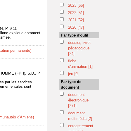
2023
[66]
2022
[51]
2021
[52]
2020
[47]
4, P. 9-11
e Blanc explique comment
Par type d'outil
tasmée.
dossier, livret
pédagogique
cation permanente)
[24]
fiche
d'animation
[1]
OMME (FPH), S.D., P.
jeu
[9]
Par type de
ées par les services
ouvernementales sont
document
document
électronique
[271]
document
mmunautés d'Amiens)
multimédia
[2]
enregistrement