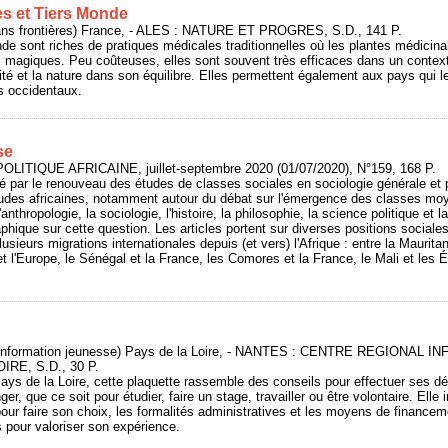
s et Tiers Monde
s frontières) France, - ALES : NATURE ET PROGRES, S.D., 141 P.
e sont riches de pratiques médicales traditionnelles où les plantes médicina
tes magiques. Peu coûteuses, elles sont souvent très efficaces dans un context
té et la nature dans son équilibre. Elles permettent également aux pays qui les
 occidentaux.
se
POLITIQUE AFRICAINE, juillet-septembre 2020 (01/07/2020), N°159, 168 P.
ré par le renouveau des études de classes sociales en sociologie générale et p
udes africaines, notamment autour du débat sur l'émergence des classes moy
'anthropologie, la sociologie, l'histoire, la philosophie, la science politique et
hique sur cette question. Les articles portent sur diverses positions sociales
usieurs migrations internationales depuis (et vers) l'Afrique : entre la Mauritan
et l'Europe, le Sénégal et la France, les Comores et la France, le Mali et les 
al information jeunesse) Pays de la Loire, - NANTES : CENTRE REGIONA
IRE, S.D., 30 P.
ays de la Loire, cette plaquette rassemble des conseils pour effectuer ses d
anger, que ce soit pour étudier, faire un stage, travailler ou être volontaire. El
our faire son choix, les formalités administratives et les moyens de financeme
s pour valoriser son expérience.