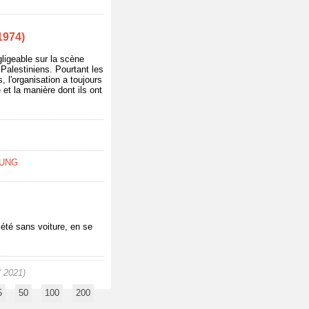
1974)
gligeable sur la scène
 Palestiniens. Pourtant les
l'organisation a toujours
et la manière dont ils ont
MUNG
iété sans voiture, en se
/ 2021)
5
50
100
200