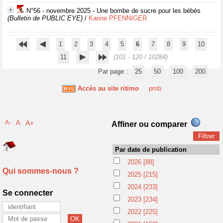
N°56 - novembre 2025 - Une bombe de sucre pour les bébés
(Bulletin de PUBLIC EYE)
/
Karine PFENNIGER
1
2
3
4
5
6
7
8
9
10
11
(101 - 120 / 10284)
Par page :
25
50
100
200
Accès au site ritimo
pmb
A-
A
A+
Affiner ou comparer
Par date de publication
2026
[88]
Qui sommes-nous ?
2025
[215]
2024
[233]
Se connecter
2023
[234]
2022
[225]