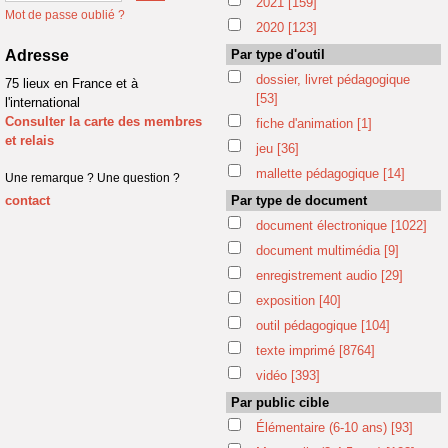
2021
[159]
Mot de passe oublié ?
2020
[123]
Adresse
Par type d'outil
dossier, livret pédagogique
75 lieux en France et à
[53]
l'international
Consulter la carte des membres
fiche d'animation
[1]
et relais
jeu
[36]
mallette pédagogique
[14]
Une remarque ? Une question ?
contact
Par type de document
document électronique
[1022]
document multimédia
[9]
enregistrement audio
[29]
exposition
[40]
outil pédagogique
[104]
texte imprimé
[8764]
vidéo
[393]
Par public cible
Élémentaire (6-10 ans)
[93]