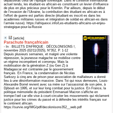
dépasserait celui de l’époque soviétique. Dans le contexte international
actuel tendu, les étudiant·es africain·es constituent un levier d’influence
de plus en plus précieux pour le Kremlin. Par ailleurs, depuis le début
de l’invasion de l’Ukraine, la contribution des étudiant·es africain·es à
l’effort de guerre est parfois directe (étudiant·es inscrit·es dans les
académies militaires russes et intégration de soldat·es africain·es dans
l’armée russe). https://afriquexxi.info/Les-etudiants-africains-un-enjeu-
strategique-pour-la-Russie
[article]
Parachute françafricain
- In : BILLETS D'AFRIQUE : DÉCOLONISONS !,
novembre 2025 (02/11/2025), N°352, P. 1-12
Depuis plusieurs semaines, et malgré une violente
répression, la jeunesse malgache se mobilise contre
un régime incompétent et corrompu. Mais la
mobilisation de la génération Z (ou Gen Z) à
Madagascar est contrariée par le gouvernement
français. En France, la condamnation de Nicolas
Sarkozy à cinq ans de prison pour association de malfaiteurs a donné
lieu à une désinformation massive. Dans Toi qui nous demeures, Louis-
Alexandre Borrel revient avec sa mère sur l’assassinat de son père, à
Djibouti en 1995, et sur leur long combat pour la justice. En France, la
politique mémorielle du président Emmanuel Macron s'affiche en
trompe-l’œil car elle vise à court-circuiter les mouvements qui réclament
justice pour les crimes du passé et à défendre les intérêts français sur
le continent africain.
https://survie.org/IMG/pdf/decolonisons352__web.pdf