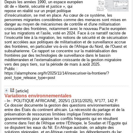
Depuis les années 1990, un espace européen
dit de « liberté, sécurité et justice », qui
repose en réalité sur un projet politique
d’insécurisation, se met en place. Au cœur de ce système, les
personnes migrantes considérées comme des menaces sont mises en
danger au moyen de mécanismes de contrôle et d'une militarisation
croissante des frontières, notamment avec le nouveau Pacte européen
sur les migrations et l’asile, voté en 2024. Face à ce narratif raciste de
l’insécurité liée à la migration, les notions de sécurité et de sécurisation
sont accolées aux politiques de militarisation et de surveillance accrue
des frontières, en particulier vis-à-vis de l'Afrique du Nord, de l'Ouest et
subsaharienne. Ce rapport se concentre sur la matérialisation des
frontières par des technologies de surveillance dans le bassin
méditerranéen et l’externalisation croissante de la gestion migratoire
vers des pays tiers, sur la période de mars à août 2025.
Public :
https://alarmphone.org/fr/2025/11/14/insecuriser-la-frontiere/?
post_type_release_type=post
[article]
Variations environnementales
- In : POLITIQUE AFRICAINE, 2025/1 (13/11/2025), N°177, 142 P.
Ce dossier documente la gestion des questions environnementales
entre des États du continent africain. La nécessité du partage et de la
préservation de ressources limitées implique l'intervention des
gouvernements pour apaiser les conflits fréquents qui en résultent
comme dans l'est de l'Afrique entre l’Éthiopie, le Soudan et l’Égypte qui
se disputent les eaux du Nil. En Afrique australe, on adopte des
solutions régionales, et en Afrique centrale, les débordements du lac