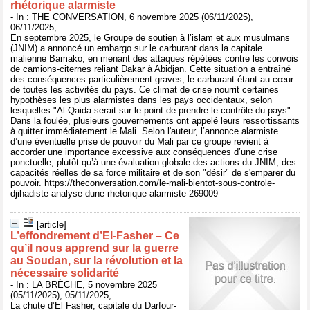
rhétorique alarmiste
- In : THE CONVERSATION, 6 novembre 2025 (06/11/2025),
06/11/2025,
En septembre 2025, le Groupe de soutien à l’islam et aux musulmans
(JNIM) a annoncé un embargo sur le carburant dans la capitale
malienne Bamako, en menant des attaques répétées contre les convois
de camions-citernes reliant Dakar à Abidjan. Cette situation a entraîné
des conséquences particulièrement graves, le carburant étant au cœur
de toutes les activités du pays. Ce climat de crise nourrit certaines
hypothèses les plus alarmistes dans les pays occidentaux, selon
lesquelles "Al-Qaida serait sur le point de prendre le contrôle du pays".
Dans la foulée, plusieurs gouvernements ont appelé leurs ressortissants
à quitter immédiatement le Mali. Selon l'auteur, l’annonce alarmiste
d’une éventuelle prise de pouvoir du Mali par ce groupe revient à
accorder une importance excessive aux conséquences d’une crise
ponctuelle, plutôt qu’à une évaluation globale des actions du JNIM, des
capacités réelles de sa force militaire et de son "désir" de s'emparer du
pouvoir. https://theconversation.com/le-mali-bientot-sous-controle-
djihadiste-analyse-dune-rhetorique-alarmiste-269009
[article]
L’effondrement d’El-Fasher – Ce
qu’il nous apprend sur la guerre
au Soudan, sur la révolution et la
nécessaire solidarité
- In : LA BRÈCHE, 5 novembre 2025
(05/11/2025), 05/11/2025,
La chute d’El Fasher, capitale du Darfour-