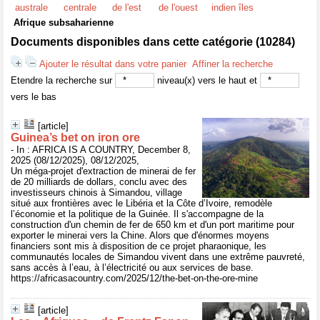
australe
centrale
de l'est
de l'ouest
indien îles
Afrique subsaharienne
Documents disponibles dans cette catégorie (
10284
)
Ajouter le résultat dans votre panier
Affiner la recherche
Etendre la recherche sur
niveau(x) vers le haut et
vers le bas
[article]
Guinea’s bet on iron ore
- In : AFRICA IS A COUNTRY, December 8,
2025 (08/12/2025), 08/12/2025,
Un méga-projet d'extraction de minerai de fer
de 20 milliards de dollars, conclu avec des
investisseurs chinois à Simandou, village
situé aux frontières avec le Libéria et la Côte d’Ivoire, remodèle
l’économie et la politique de la Guinée. Il s'accompagne de la
construction d'un chemin de fer de 650 km et d'un port maritime pour
exporter le minerai vers la Chine. Alors que d'énormes moyens
financiers sont mis à disposition de ce projet pharaonique, les
communautés locales de Simandou vivent dans une extrême pauvreté,
sans accès à l’eau, à l’électricité ou aux services de base.
https://africasacountry.com/2025/12/the-bet-on-the-ore-mine
[article]