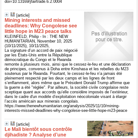
doi=10.13169/jfairtrade.6.2.0004
[article]
Mining interests and missed
deadlines: Why Congolese see
little hope in M23 peace talks
KLEINFELD, Philip - In : THE NEW
HUMANITARIAN, November 10, 2025
(10/11/2025), 10/11/2025,
La signature d’un accord de paix négocié
par les États-Unis entre la République
démocratique du Congo et le Rwanda
remonte à plusieurs mois, ainsi que le cessez-le-feu et une déclaration
de principes, convenus à Doha entre Kinshasa et les rebelles du M23
soutenus par le Rwanda. Pourtant, le cessez-le-feu n’a jamais été
pleinement respecté par les deux camps et les lignes de front
s’enflamment, alors même que le Président Donald Trump affirme que
la guerre a été "réglée". Par ailleurs, la société civile congolaise reste
sceptique quant aux accords qu’elle considère imposés de l’extérieur,
dans le cadre d'un modèle d’exploitation néocoloniale visant à élargir
l’accès américain aux minerais congolais.
https://www.thenewhumanitarian.org/analysis/2025/11/10/mining-
interests-missed-deadlines-why-congolese-see-little-hope-m23-peace
[article]
Le Mali bientôt sous contrôle
djihadiste ? Analyse d’une