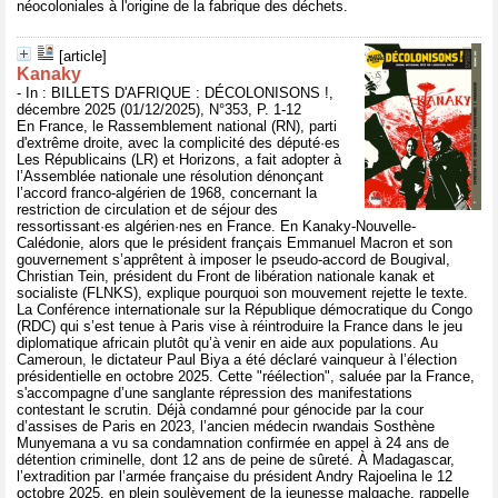
néocoloniales à l'origine de la fabrique des déchets.
[article]
Kanaky
- In : BILLETS D'AFRIQUE : DÉCOLONISONS !,
décembre 2025 (01/12/2025), N°353, P. 1-12
En France, le Rassemblement national (RN), parti
d'extrême droite, avec la complicité des député·es
Les Républicains (LR) et Horizons, a fait adopter à
l’Assemblée nationale une résolution dénonçant
l’accord franco-algérien de 1968, concernant la
restriction de circulation et de séjour des
ressortissant·es algérien·nes en France. En Kanaky-Nouvelle-
Calédonie, alors que le président français Emmanuel Macron et son
gouvernement s’apprêtent à imposer le pseudo-accord de Bougival,
Christian Tein, président du Front de libération nationale kanak et
socialiste (FLNKS), explique pourquoi son mouvement rejette le texte.
La Conférence internationale sur la République démocratique du Congo
(RDC) qui s’est tenue à Paris vise à réintroduire la France dans le jeu
diplomatique africain plutôt qu’à venir en aide aux populations. Au
Cameroun, le dictateur Paul Biya a été déclaré vainqueur à l’élection
présidentielle en octobre 2025. Cette "réélection", saluée par la France,
s'accompagne d’une sanglante répression des manifestations
contestant le scrutin. Déjà condamné pour génocide par la cour
d’assises de Paris en 2023, l’ancien médecin rwandais Sosthène
Munyemana a vu sa condamnation confirmée en appel à 24 ans de
détention criminelle, dont 12 ans de peine de sûreté. À Madagascar,
l’extradition par l’armée française du président Andry Rajoelina le 12
octobre 2025, en plein soulèvement de la jeunesse malgache, rappelle