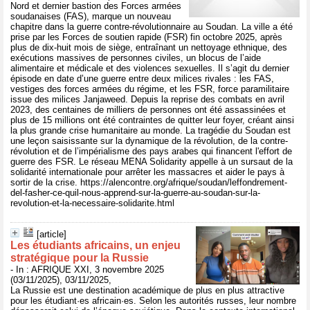
Nord et dernier bastion des Forces armées
soudanaises (FAS), marque un nouveau
chapitre dans la guerre contre-révolutionnaire au Soudan. La ville a été
prise par les Forces de soutien rapide (FSR) fin octobre 2025, après
plus de dix-huit mois de siège, entraînant un nettoyage ethnique, des
exécutions massives de personnes civiles, un blocus de l’aide
alimentaire et médicale et des violences sexuelles. Il s’agit du dernier
épisode en date d’une guerre entre deux milices rivales : les FAS,
vestiges des forces armées du régime, et les FSR, force paramilitaire
issue des milices Janjaweed. Depuis la reprise des combats en avril
2023, des centaines de milliers de personnes ont été assassinées et
plus de 15 millions ont été contraintes de quitter leur foyer, créant ainsi
la plus grande crise humanitaire au monde. La tragédie du Soudan est
une leçon saisissante sur la dynamique de la révolution, de la contre-
révolution et de l’impérialisme des pays arabes qui financent l'effort de
guerre des FSR. Le réseau MENA Solidarity appelle à un sursaut de la
solidarité internationale pour arrêter les massacres et aider le pays à
sortir de la crise. https://alencontre.org/afrique/soudan/leffondrement-
del-fasher-ce-quil-nous-apprend-sur-la-guerre-au-soudan-sur-la-
revolution-et-la-necessaire-solidarite.html
[article]
Les étudiants africains, un enjeu
stratégique pour la Russie
- In : AFRIQUE XXI, 3 novembre 2025
(03/11/2025), 03/11/2025,
La Russie est une destination académique de plus en plus attractive
pour les étudiant·es africain·es. Selon les autorités russes, leur nombre