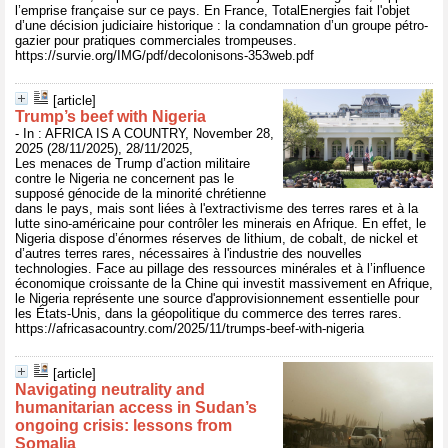
l’emprise française sur ce pays. En France, TotalEnergies fait l'objet
d’une décision judiciaire historique : la condamnation d’un groupe pétro-
gazier pour pratiques commerciales trompeuses.
https://survie.org/IMG/pdf/decolonisons-353web.pdf
[article]
Trump’s beef with Nigeria
- In : AFRICA IS A COUNTRY, November 28,
2025 (28/11/2025), 28/11/2025,
Les menaces de Trump d’action militaire
contre le Nigeria ne concernent pas le
supposé génocide de la minorité chrétienne
dans le pays, mais sont liées à l'extractivisme des terres rares et à la
lutte sino-américaine pour contrôler les minerais en Afrique. En effet, le
Nigeria dispose d’énormes réserves de lithium, de cobalt, de nickel et
d’autres terres rares, nécessaires à l'industrie des nouvelles
technologies. Face au pillage des ressources minérales et à l’influence
économique croissante de la Chine qui investit massivement en Afrique,
le Nigeria représente une source d'approvisionnement essentielle pour
les États-Unis, dans la géopolitique du commerce des terres rares.
https://africasacountry.com/2025/11/trumps-beef-with-nigeria
[article]
Navigating neutrality and
humanitarian access in Sudan’s
ongoing crisis: lessons from
Somalia