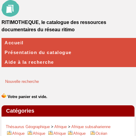
RITIMOTHEQUE, le catalogue des ressources
documentaires du réseau ritimo
Accueil
Présentation du catalogue
Aide à la recherche
Nouvelle recherche
Catégories
Thésaurus Géographique
>
Afrique
>
Afrique subsaharienne
Afrique
Afrique
Afrique
Afrique
Océan