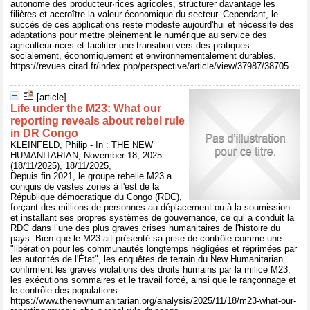
autonome des producteur·rices agricoles, structurer davantage les
filières et accroître la valeur économique du secteur. Cependant, le
succès de ces applications reste modeste aujourd'hui et nécessite des
adaptations pour mettre pleinement le numérique au service des
agriculteur·rices et faciliter une transition vers des pratiques
socialement, économiquement et environnementalement durables.
https://revues.cirad.fr/index.php/perspective/article/view/37987/38705
[article]
Life under the M23: What our
reporting reveals about rebel rule
in DR Congo
KLEINFELD, Philip - In : THE NEW
HUMANITARIAN, November 18, 2025
(18/11/2025), 18/11/2025,
Depuis fin 2021, le groupe rebelle M23 a
conquis de vastes zones à l'est de la
République démocratique du Congo (RDC),
forçant des millions de personnes au déplacement ou à la soumission
et installant ses propres systèmes de gouvernance, ce qui a conduit la
RDC dans l’une des plus graves crises humanitaires de l'histoire du
pays. Bien que le M23 ait présenté sa prise de contrôle comme une
"libération pour les communautés longtemps négligées et réprimées par
les autorités de l'État", les enquêtes de terrain du New Humanitarian
confirment les graves violations des droits humains par la milice M23,
les exécutions sommaires et le travail forcé, ainsi que le rançonnage et
le contrôle des populations.
https://www.thenewhumanitarian.org/analysis/2025/11/18/m23-what-our-