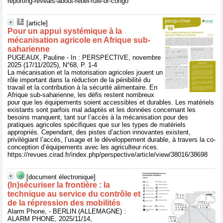
reporting-reveals-about-rebel-rule-dr-congo
[article]
Pour un appui systémique à la
mécanisation agricole en Afrique sub-
saharienne
PUGEAUX, Pauline - In : PERSPECTIVE, novembre
2025 (17/11/2025), N°68, P. 1-4
La mécanisation et la motorisation agricoles jouent un
rôle important dans la réduction de la pénibilité du
travail et la contribution à la sécurité alimentaire. En
Afrique sub-saharienne, les défis restent nombreux
pour que les équipements soient accessibles et durables. Les matériels
existants sont parfois mal adaptés et les données concernant les
besoins manquent, tant sur l’accès à la mécanisation pour des
pratiques agricoles spécifiques que sur les types de matériels
appropriés. Cependant, des pistes d’action innovantes existent,
privilégiant l’accès, l’usage et le développement durable, à travers la co-
conception d’équipements avec les agriculteur·rices.
https://revues.cirad.fr/index.php/perspective/article/view/38016/38698
[document électronique]
(In)sécuriser la frontière : la
technique au service du contrôle et
de la répression des mobilités
Alarm Phone, - BERLIN (ALLEMAGNE) :
ALARM PHONE, 2025/11/14,