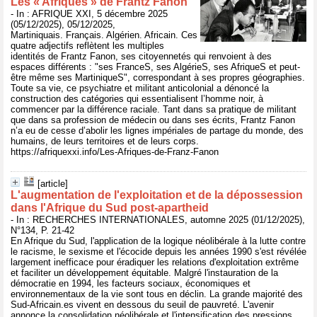
Les « Afriques » de Frantz Fanon
- In : AFRIQUE XXI, 5 décembre 2025
(05/12/2025), 05/12/2025,
Martiniquais. Français. Algérien. Africain. Ces
quatre adjectifs reflètent les multiples
identités de Frantz Fanon, ses citoyennetés qui renvoient à des
espaces différents : "ses FranceS, ses AlgérieS, ses AfriqueS et peut-
être même ses MartiniqueS", correspondant à ses propres géographies.
Toute sa vie, ce psychiatre et militant anticolonial a dénoncé la
construction des catégories qui essentialisent l’homme noir, à
commencer par la différence raciale. Tant dans sa pratique de militant
que dans sa profession de médecin ou dans ses écrits, Frantz Fanon
n’a eu de cesse d’abolir les lignes impériales de partage du monde, des
humains, de leurs territoires et de leurs corps.
https://afriquexxi.info/Les-Afriques-de-Franz-Fanon
[article]
L'augmentation de l'exploitation et de la dépossession
dans l'Afrique du Sud post-apartheid
- In : RECHERCHES INTERNATIONALES, automne 2025 (01/12/2025),
N°134, P. 21-42
En Afrique du Sud, l'application de la logique néolibérale à la lutte contre
le racisme, le sexisme et l'écocide depuis les années 1990 s'est révélée
largement inefficace pour éradiquer les relations d'exploitation extrême
et faciliter un développement équitable. Malgré l'instauration de la
démocratie en 1994, les facteurs sociaux, économiques et
environnementaux de la vie sont tous en déclin. La grande majorité des
Sud-Africain.es vivent en dessous du seuil de pauvreté. L'avenir
annonce la consolidation néolibérale et l'intensification des pressions