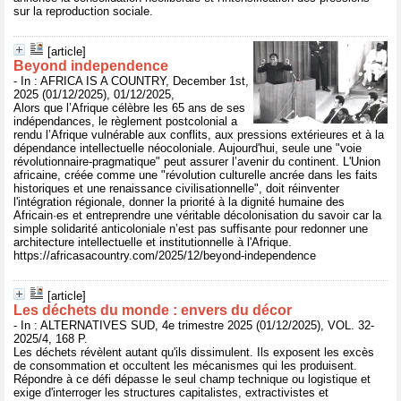
sur la reproduction sociale.
[article]
Beyond independence
- In : AFRICA IS A COUNTRY, December 1st,
2025 (01/12/2025), 01/12/2025,
Alors que l’Afrique célèbre les 65 ans de ses
indépendances, le règlement postcolonial a
rendu l’Afrique vulnérable aux conflits, aux pressions extérieures et à la
dépendance intellectuelle néocoloniale. Aujourd'hui, seule une "voie
révolutionnaire-pragmatique" peut assurer l’avenir du continent. L'Union
africaine, créée comme une "révolution culturelle ancrée dans les faits
historiques et une renaissance civilisationnelle", doit réinventer
l'intégration régionale, donner la priorité à la dignité humaine des
Africain·es et entreprendre une véritable décolonisation du savoir car la
simple solidarité anticoloniale n’est pas suffisante pour redonner une
architecture intellectuelle et institutionnelle à l'Afrique.
https://africasacountry.com/2025/12/beyond-independence
[article]
Les déchets du monde : envers du décor
- In : ALTERNATIVES SUD, 4e trimestre 2025 (01/12/2025), VOL. 32-
2025/4, 168 P.
Les déchets révèlent autant qu'ils dissimulent. Ils exposent les excès
de consommation et occultent les mécanismes qui les produisent.
Répondre à ce défi dépasse le seul champ technique ou logistique et
exige d'interroger les structures capitalistes, extractivistes et