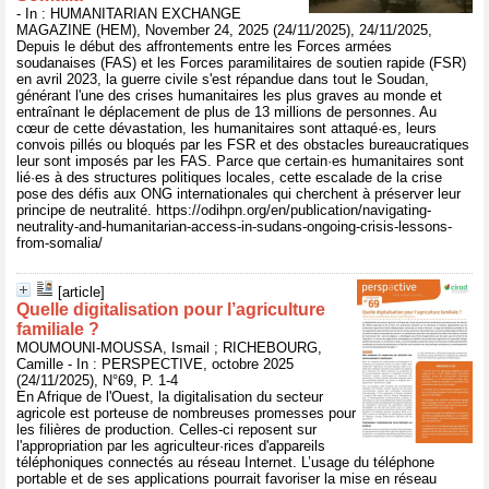
- In : HUMANITARIAN EXCHANGE
MAGAZINE (HEM), November 24, 2025 (24/11/2025), 24/11/2025,
Depuis le début des affrontements entre les Forces armées
soudanaises (FAS) et les Forces paramilitaires de soutien rapide (FSR)
en avril 2023, la guerre civile s'est répandue dans tout le Soudan,
générant l'une des crises humanitaires les plus graves au monde et
entraînant le déplacement de plus de 13 millions de personnes. Au
cœur de cette dévastation, les humanitaires sont attaqué·es, leurs
convois pillés ou bloqués par les FSR et des obstacles bureaucratiques
leur sont imposés par les FAS. Parce que certain·es humanitaires sont
lié·es à des structures politiques locales, cette escalade de la crise
pose des défis aux ONG internationales qui cherchent à préserver leur
principe de neutralité. https://odihpn.org/en/publication/navigating-
neutrality-and-humanitarian-access-in-sudans-ongoing-crisis-lessons-
from-somalia/
[article]
Quelle digitalisation pour l’agriculture
familiale ?
MOUMOUNI-MOUSSA, Ismail ; RICHEBOURG,
Camille - In : PERSPECTIVE, octobre 2025
(24/11/2025), N°69, P. 1-4
En Afrique de l'Ouest, la digitalisation du secteur
agricole est porteuse de nombreuses promesses pour
les filières de production. Celles-ci reposent sur
l'appropriation par les agriculteur·rices d'appareils
téléphoniques connectés au réseau Internet. L’usage du téléphone
portable et de ses applications pourrait favoriser la mise en réseau