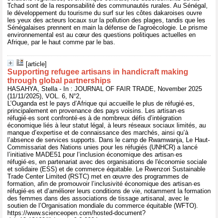
Tchad sont de la responsabilité des communautés rurales. Au Sénégal,
le développement du tourisme du surf sur les côtes dakaroises ouvre
les yeux des acteurs locaux sur la pollution des plages, tandis que les
Sénégalaises prennent en main la défense de l'agroécologie. Le prisme
environnemental est au cœur des questions politiques actuelles en
Afrique, par le haut comme par le bas.
[article]
Supporting refugee artisans in handicraft making
through global partnerships
HASAHYA, Stella - In : JOURNAL OF FAIR TRADE, November 2025
(11/11/2025), VOL. 6, N°2,
L’Ouganda est le pays d’Afrique qui accueille le plus de réfugié·es,
principalement en provenance des pays voisins. Les artisan·es
réfugié·es sont confronté·es à de nombreux défis d’intégration
économique liés à leur statut légal, à leurs réseaux sociaux limités, au
manque d’expertise et de connaissance des marchés, ainsi qu’à
l’absence de services supports. Dans le camp de Rwamwanja, Le Haut-
Commissariat des Nations unies pour les réfugiés (UNHCR) a lancé
l’initiative MADE51 pour l’inclusion économique des artisan·es
réfugié·es, en partenariat avec des organisations de l'économie sociale
et solidaire (ESS) et de commerce équitable. Le Rwenzori Sustainable
Trade Center Limited (RSTC) met en œuvre des programmes de
formation, afin de promouvoir l’inclusivité économique des artisan·es
réfugié·es et d’améliorer leurs conditions de vie, notamment la formation
des femmes dans des associations de tissage artisanal, avec le
soutien de l’Organisation mondiale du commerce équitable (WFTO).
https://www.scienceopen.com/hosted-document?