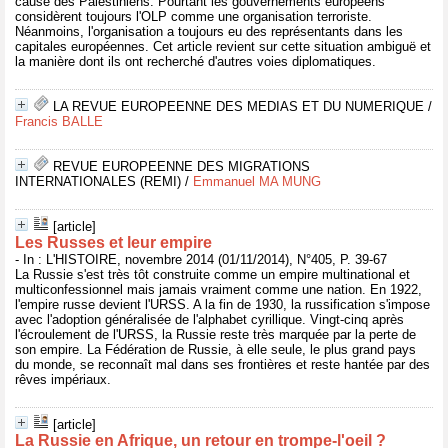
cause des Palestiniens. Pourtant les gouvernements européens
considèrent toujours l'OLP comme une organisation terroriste.
Néanmoins, l'organisation a toujours eu des représentants dans les
capitales européennes. Cet article revient sur cette situation ambiguë et
la manière dont ils ont recherché d'autres voies diplomatiques.
LA REVUE EUROPEENNE DES MEDIAS ET DU NUMERIQUE
/
Francis BALLE
REVUE EUROPEENNE DES MIGRATIONS
INTERNATIONALES (REMI)
/
Emmanuel MA MUNG
[article]
Les Russes et leur empire
- In : L'HISTOIRE, novembre 2014 (01/11/2014), N°405, P. 39-67
La Russie s'est très tôt construite comme un empire multinational et
multiconfessionnel mais jamais vraiment comme une nation. En 1922,
l'empire russe devient l'URSS. A la fin de 1930, la russification s'impose
avec l'adoption généralisée de l'alphabet cyrillique. Vingt-cinq après
l'écroulement de l'URSS, la Russie reste très marquée par la perte de
son empire. La Fédération de Russie, à elle seule, le plus grand pays
du monde, se reconnaît mal dans ses frontières et reste hantée par des
rêves impériaux.
[article]
La Russie en Afrique, un retour en trompe-l'oeil ?