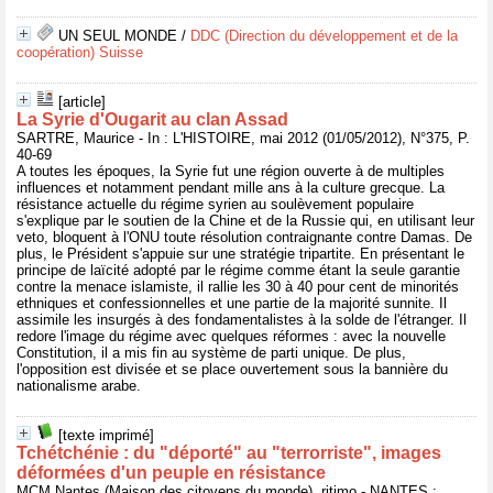
UN SEUL MONDE
/
DDC (Direction du développement et de la
coopération) Suisse
[article]
La Syrie d'Ougarit au clan Assad
SARTRE, Maurice - In : L'HISTOIRE, mai 2012 (01/05/2012), N°375, P.
40-69
A toutes les époques, la Syrie fut une région ouverte à de multiples
influences et notamment pendant mille ans à la culture grecque. La
résistance actuelle du régime syrien au soulèvement populaire
s'explique par le soutien de la Chine et de la Russie qui, en utilisant leur
veto, bloquent à l'ONU toute résolution contraignante contre Damas. De
plus, le Président s'appuie sur une stratégie tripartite. En présentant le
principe de laïcité adopté par le régime comme étant la seule garantie
contre la menace islamiste, il rallie les 30 à 40 pour cent de minorités
ethniques et confessionnelles et une partie de la majorité sunnite. Il
assimile les insurgés à des fondamentalistes à la solde de l'étranger. Il
redore l'image du régime avec quelques réformes : avec la nouvelle
Constitution, il a mis fin au système de parti unique. De plus,
l'opposition est divisée et se place ouvertement sous la bannière du
nationalisme arabe.
[texte imprimé]
Tchétchénie : du "déporté" au "terrorriste", images
déformées d'un peuple en résistance
MCM Nantes (Maison des citoyens du monde), ritimo - NANTES :