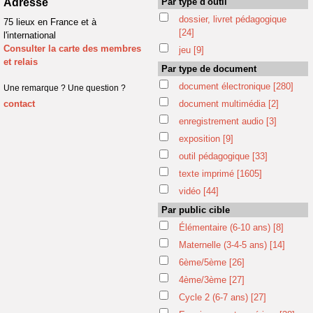
Adresse
Par type d'outil
dossier, livret pédagogique
75 lieux en France et à
[24]
l'international
Consulter la carte des membres
jeu
[9]
et relais
Par type de document
document électronique
[280]
Une remarque ? Une question ?
contact
document multimédia
[2]
enregistrement audio
[3]
exposition
[9]
outil pédagogique
[33]
texte imprimé
[1605]
vidéo
[44]
Par public cible
Élémentaire (6-10 ans)
[8]
Maternelle (3-4-5 ans)
[14]
6ème/5ème
[26]
4ème/3ème
[27]
Cycle 2 (6-7 ans)
[27]