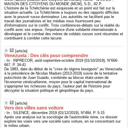
MAISON DES CITOYENS DU MONDE (MCM), S.D., 82 P.
L'histoire de la Tchétchénie est esquissée et un point est fait sur la
situation actuelle. La Tchétchénie a toujours eu des rapports difficiles
avec le pouvoir russe dominateur. Les autorités ne facilitent pas le
travail des journalistes et les médias nous fournissent peu
d'informations sur le conflit. Trois conférences-débats sur la réalité du
conflit avec ses enjeux, l'importance d'une solidarité internationale à
développer et le combat des mères de soldats russes sont résumées et
contribuent à combler cette lacune.
[article]
Venezuela : Des clés pour comprendre
- In : INPRECOR, août-septembre-octobre 2019 (01/10/2019), N°666-
667, P. 34-41
De 1983, date du début de la "crise du régime bourgeois" au Venezuela
à la présidence de Nicolas Maduro (2013-2019) suivie de la tentative
putschiste de Juan Guaido, combinée au blocus états-unien de
l'économie vénézuélienne, moyen pour le capital transnational de
s'approprier les richesses du pays, l'auteur part de l'histoire pour
décrypter la situation politique et géopolitique du pays.
[article]
Vers des villes sans voiture
- In : SILENCE, décembre 2019 (01/12/2019), N°484, P. 5-15
Après une analyse sur la sociologie de l'automobile reine, ce dossier
explore les voies vers une société sans voiture, en se concentrant sur
le milieu urbain.