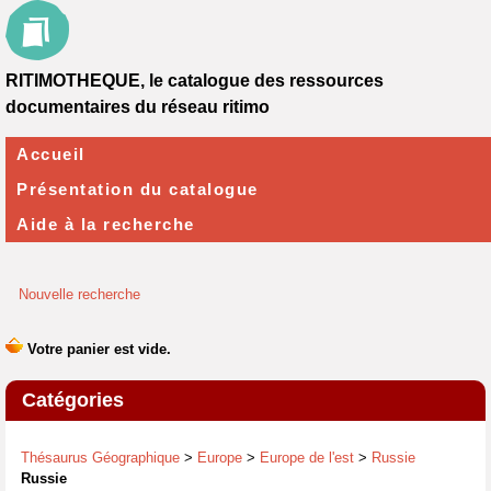
RITIMOTHEQUE, le catalogue des ressources
documentaires du réseau ritimo
Accueil
Présentation du catalogue
Aide à la recherche
Nouvelle recherche
Catégories
Thésaurus Géographique
>
Europe
>
Europe de l'est
>
Russie
Russie