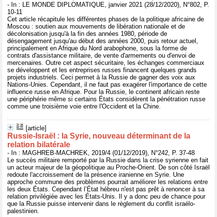
- In : LE MONDE DIPLOMATIQUE, janvier 2021 (28/12/2020), N°802, P.
10-11
Cet article récapitule les différentes phases de la politique africaine de
Moscou : soutien aux mouvements de libération nationale et de
décolonisation jusqu'à la fin des années 1980, période de
désengagement jusqu'au début des années 2000, puis retour actuel,
principalement en Afrique du Nord arabophone, sous la forme de
contrats d'assistance militaire, de vente d'armements ou d'envoi de
mercenaires. Outre cet aspect sécuritaire, les échanges commerciaux
se développent et les entreprises russes financent quelques grands
projets industriels. Ceci permet à la Russie de gagner des voix aux
Nations-Unies. Cependant, il ne faut pas exagérer l'importance de cette
influence russe en Afrique. Pour la Russie, le continent africain reste
une périphérie même si certains États considèrent la pénétration russe
comme une troisième voie entre l'Occident et la Chine.
[article]
Russie-Israël : la Syrie, nouveau déterminant de la
relation bilatérale
- In : MAGHREB-MACHREK, 2019/4 (01/12/2019), N°242, P. 37-48
Le succès militaire remporté par la Russie dans la crise syrienne en fait
un acteur majeur de la géopolitique au Proche-Orient. De son côté Israël
redoute l'accroissement de la présence iranienne en Syrie. Une
approche commune des problèmes pourrait améliorer les relations entre
les deux États. Cependant l’État hébreu n'est pas prêt à renoncer à sa
relation privilégiée avec les États-Unis. Il y a donc peu de chance pour
que la Russie puisse intervenir dans le règlement du conflit israélo-
palestinien.