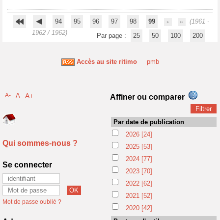
94
95
96
97
98
99
(1961 -
1962 / 1962)
Par page :
25
50
100
200
Accès au site ritimo
pmb
A-
A
A+
Affiner ou comparer
Par date de publication
2026
[24]
Qui sommes-nous ?
2025
[53]
2024
[77]
Se connecter
2023
[70]
2022
[62]
2021
[52]
Mot de passe oublié ?
2020
[42]