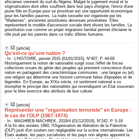
africaines viennent du sud du Nigeria. Malgré le jugement moral et la
stigmatisation dont elles souffrent dans leur pays d'origine, l'envoi d'une
jeune fille en Europe pour se prostituer est une opportunité économique
pour les familles pauvres. La traite sexuelle est organisée par les
"Madames", anciennes prostituées devenues proxénètes. Elles
représentent le modèle d'ascension sociale dont rêvent les familles. La
prostitution vue comme un projet migratoire familial permet d'éclairer le
rôle joué par les parents dans ce trafic d'êtres humains.
[article]
Qu'est-ce qu'une nation ?
- In : L'HISTOIRE, janvier 2015 (01/01/2015), N°407, P. 44-69
Historiquement la notion de nationalité surgit sous l'effet de forces
collectives issues du génie des peuples qui prennent conscience d'une
nation en partageant des caractéristique communes : une langue ou (et)
une religion qui détermine une histoire commune faites d'épopées et de
légendes. En Europe, au XIXe siècle, ce sentiment national a vu
triompher le principe des nationalités qui revendiquent un Etat souverain
pour le libre exercice des attributs de leur culture.
[article]
Représenter une "organisation terroriste" en Europe :
le cas de l'OLP (1967-1974)
- In : MAGHREB-MACHREK, 2019/4 (01/12/2019), N°242, P. 5-18
A la fin des années 1960, l'Organisation de libération de la Palestine
(OLP) jouit d'un soutien non négligeable sur la scène internationale. Les
États arabes, les pays socialistes et les pays non alignés appuient la