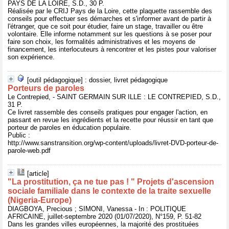
PAYS DE LA LOIRE, S.D., 30 P.
Réalisée par le CRIJ Pays de la Loire, cette plaquette rassemble des
conseils pour effectuer ses démarches et s'informer avant de partir à
l'étranger, que ce soit pour étudier, faire un stage, travailler ou être
volontaire. Elle informe notamment sur les questions à se poser pour
faire son choix, les formalités administratives et les moyens de
financement, les interlocuteurs à rencontrer et les pistes pour valoriser
son expérience.
[outil pédagogique] : dossier, livret pédagogique
Porteurs de paroles
Le Contrepied, - SAINT GERMAIN SUR ILLE : LE CONTREPIED, S.D.,
31 P.
Ce livret rassemble des conseils pratiques pour engager l'action, en
passant en revue les ingrédients et la recette pour réussir en tant que
porteur de paroles en éducation populaire.
Public :
http://www.sanstransition.org/wp-content/uploads/livret-DVD-porteur-de-
parole-web.pdf
[article]
"La prostitution, ça ne tue pas ! " Projets d'ascension
sociale familiale dans le contexte de la traite sexuelle
(Nigeria-Europe)
DIAGBOYA, Precious ; SIMONI, Vanessa - In : POLITIQUE
AFRICAINE, juillet-septembre 2020 (01/07/2020), N°159, P. 51-82
Dans les grandes villes européennes, la majorité des prostituées