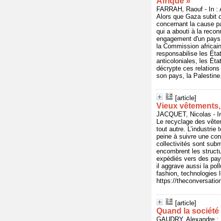
Afrique »
FARRAH, Raouf - In : 
Alors que Gaza subit d
concernant la cause pa
qui a abouti à la recon
engagement d'un pays a
la Commission africain
responsabilise les Éta
anticoloniales, les Éta
décrypte ces relations
son pays, la Palestine
[article]
Vieux vêtements,
JACQUET, Nicolas - I
Le recyclage des vêtem
tout autre. L’industri
peine à suivre une con
collectivités sont sub
encombrent les structur
expédiés vers des pay
il aggrave aussi la po
fashion, technologies l
https://theconversati
[article]
Quand la société 
GAUDRY, Alexandre ;