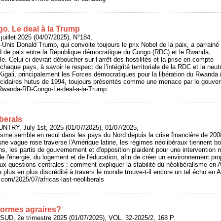
. Le deal à la Trump
juillet 2025 (04/07/2025), N°184,
-Unis Donald Trump, qui convoite toujours le prix Nobel de la paix, a parrainé
rd de paix entre la République démocratique du Congo (RDC) et le Rwanda,
e. Celui-ci devrait déboucher sur l’arrêt des hostilités et la prise en compte
haque pays, à savoir le respect de l’intégrité territoriale de la RDC et la neu
 Kigali, principalement les Forces démocratiques pour la libération du Rwan
cidaires hutus de 1994, toujours présentés comme une menace par le gouve
fo/Rwanda-RD-Congo-Le-deal-a-la-Trump
iberals
UNTRY, July 1st, 2025 (01/07/2025), 01/07/2025,
isme semble en recul dans les pays du Nord depuis la crise financière de 2008,
u'une vague rose traverse l'Amérique latine, les régimes néolibéraux tiennent b
s, les partis de gouvernement et d'opposition plaident pour une intervention m
de l'énergie, du logement et de l'éducation, afin de créer un environnement pro
deux questions centrales : comment expliquer la stabilité du néolibéralisme en 
lus en plus discrédité à travers le monde trouve-t-il encore un tel écho en A
y.com/2025/07/africas-last-neoliberals
éformes agraires?
UD, 2e trimestre 2025 (01/07/2025), VOL. 32-2025/2, 168 P.