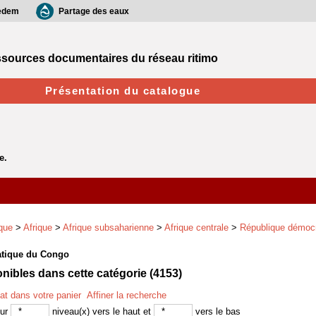
edem
Partage des eaux
sources documentaires du réseau ritimo
Présentation du catalogue
que
>
Afrique
>
Afrique subsaharienne
>
Afrique centrale
>
République démocr
tique du Congo
ibles dans cette catégorie (
4153
)
tat dans votre panier
Affiner la recherche
sur
niveau(x) vers le haut et
vers le bas