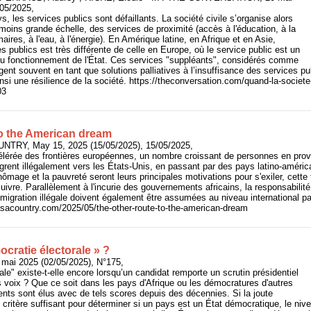
/05/2025,
 les services publics sont défaillants. La société civile s’organise alors
 moins grande échelle, des services de proximité (accès à l'éducation, à la
aires, à l'eau, à l'énergie). En Amérique latine, en Afrique et en Asie,
ces publics est très différente de celle en Europe, où le service public est un
du fonctionnement de l'État. Ces services "suppléants", considérés comme
t souvent en tant que solutions palliatives à l’insuffisance des services pub
nsi une résilience de la société. https://theconversation.com/quand-la-societe-
03
to the American dream
UNTRY, May 15, 2025 (15/05/2025), 15/05/2025,
élérée des frontières européennes, un nombre croissant de personnes en prov
igrent illégalement vers les États-Unis, en passant par des pays latino-améric
hômage et la pauvreté seront leurs principales motivations pour s'exiler, cett
ivre. Parallèlement à l'incurie des gouvernements africains, la responsabilité
migration illégale doivent également être assumées au niveau international pa
icasacountry.com/2025/05/the-other-route-to-the-american-dream
ocratie électorale » ?
 mai 2025 (02/05/2025), N°175,
le" existe-t-elle encore lorsqu’un candidat remporte un scrutin présidentiel
voix ? Que ce soit dans les pays d'Afrique ou les démocratures d'autres
ents sont élus avec de tels scores depuis des décennies. Si la joute
 critère suffisant pour déterminer si un pays est un État démocratique, le nive