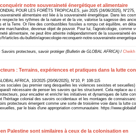
conquérir notre souveraineté énergétique et alimentaire
NDIAL POUR LES FORÊTS TROPICALES, juin 2025 (24/06/2025), N°275, 
 souveraineté alimentaire est liée à la souveraineté énergétique. Dans les cos
gie respecte les rythmes de la nature et de la vie, valorise la sagesse des ancien
 et la Terre. Or l'ère des combustibles fossiles a rompu cet équilibre, en déta
 une marchandise, devenue objet de pouvoir. Pour lui, l'agroécologie, comme v
ineté alimentaire, ne peut être atteinte indépendamment de la souveraineté én
fr/articles-du-bulletin/agroecologie-reconquerir-notre-souverainete-energetiqu
 Savoirs protecteurs, savoir protéger
(Bulletin de GLOBAL AFRICA)
/
Cheikh
cteurs : Terrains, expériences et pratiques dans la lutte con
GLOBAL AFRICA, 10/2025 (20/06/2025), N°10, P. 108-115
nces sociales (au premier rang desquelles les violences sexistes et sexuelles
apparaît nécessaire de penser les savoirs qui les structurent. Cela replace au c
rotecteurs, pour encadrer et enrichir les initiatives et dynamiques de lutte co
nt l'héritage colonial des savoirs occidentaux et les montages de connaissa
voirs protecteurs émergent comme une sorte de troisième voie dans la lutte co
sexuelles, par le biais d'une appropriation communautaire. https://www.global
n Palestine sont similaires à ceux de la colonisation en