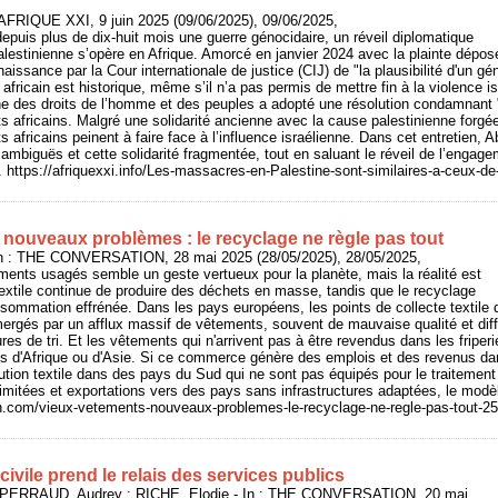
AFRIQUE XXI, 9 juin 2025 (09/06/2025), 09/06/2025,
epuis plus de dix-huit mois une guerre génocidaire, un réveil diplomatique
lestinienne s’opère en Afrique. Amorcé en janvier 2024 avec la plainte déposé
naissance par la Cour internationale de justice (CIJ) de "la plausibilité d'un g
fricain est historique, même s’il n’a pas permis de mettre fin à la violence is
e des droits de l’homme et des peuples a adopté une résolution condamnant "l
ts africains. Malgré une solidarité ancienne avec la cause palestinienne forgée
ts africains peinent à faire face à l’influence israélienne. Dans cet entretien,
 ambiguës et cette solidarité fragmentée, tout en saluant le réveil de l’engage
. https://afriquexxi.info/Les-massacres-en-Palestine-sont-similaires-a-ceux-de-
 nouveaux problèmes : le recyclage ne règle pas tout
n : THE CONVERSATION, 28 mai 2025 (28/05/2025), 28/05/2025,
ents usagés semble un geste vertueux pour la planète, mais la réalité est
e textile continue de produire des déchets en masse, tandis que le recyclage
sommation effrénée. Dans les pays européens, les points de collecte textile 
mergés par un afflux massif de vêtements, souvent de mauvaise qualité et diffic
es de tri. Et les vêtements qui n'arrivent pas à être revendus dans les friperi
s d'Afrique ou d'Asie. Si ce commerce génère des emplois et des revenus dan
llution textile dans des pays du Sud qui ne sont pas équipés pour le traitemen
imitées et exportations vers des pays sans infrastructures adaptées, le modèle
on.com/vieux-vetements-nouveaux-problemes-le-recyclage-ne-regle-pas-tout-2
civile prend le relais des services publics
 PERRAUD, Audrey ; RICHE, Elodie - In : THE CONVERSATION, 20 mai