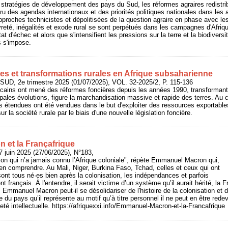
stratégies de développement des pays du Sud, les réformes agraires redistri
u des agendas internationaux et des priorités politiques nationales dans les 
proches technicistes et dépolitisées de la question agraire en phase avec le
té, inégalités et exode rural se sont perpétués dans les campagnes d'Afriqu
at d'échec et alors que s'intensifient les pressions sur la terre et la biodiversi
s s'impose.
es et transformations rurales en Afrique subsaharienne
UD, 2e trimestre 2025 (01/07/2025), VOL. 32-2025/2, P. 115-136
cains ont mené des réformes foncières depuis les années 1990, transformant 
cipales évolutions, figure la marchandisation massive et rapide des terres. Au
 étendues ont été vendues dans le but d'exploiter des ressources exportables
ur la société rurale par le biais d'une nouvelle législation foncière.
et la Françafrique
 juin 2025 (27/06/2025), N°183,
ion qui n’a jamais connu l’Afrique coloniale", répète Emmanuel Macron qui,
en comprendre. Au Mali, Niger, Burkina Faso, Tchad, celles et ceux qui ont
ont tous né·es bien après la colonisation, les indépendances et parfois
 français. À l'entendre, il serait victime d’un système qu’il aurait hérité, la Fr
Emmanuel Macron peut-il se désolidariser de l'histoire de la colonisation et d
ire du pays qu’il représente au motif qu’à titre personnel il ne peut en être red
eté intellectuelle. https://afriquexxi.info/Emmanuel-Macron-et-la-Francafrique