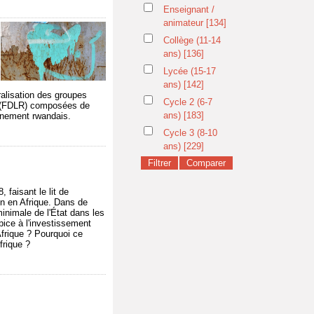
Enseignant /
animateur
[134]
Collège (11-14
ans)
[136]
Lycée (15-17
ans)
[142]
tralisation des groupes
Cycle 2 (6-7
da (FDLR) composées de
ans)
[183]
rnement rwandais.
Cycle 3 (8-10
ans)
[229]
 faisant le lit de
on en Afrique. Dans de
inimale de l'État dans les
pice à l'investissement
Afrique ? Pourquoi ce
frique ?