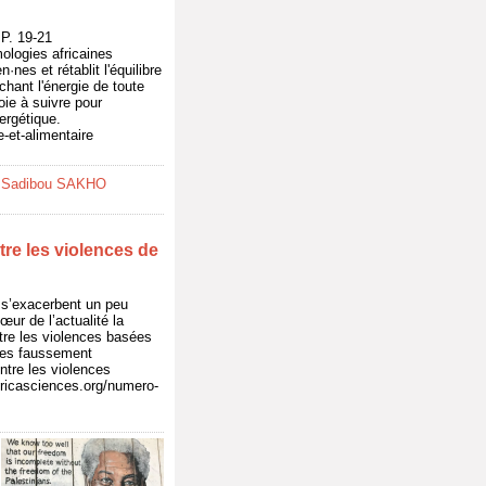
P. 19-21
mologies africaines
·nes et rétablit l'équilibre
chant l'énergie de toute
oie à suivre pour
ergétique.
e-et-alimentaire
 Sadibou SAKHO
tre les violences de
) s’exacerbent un peu
œur de l’actualité la
ntre les violences basées
nces faussement
ntre les violences
africasciences.org/numero-