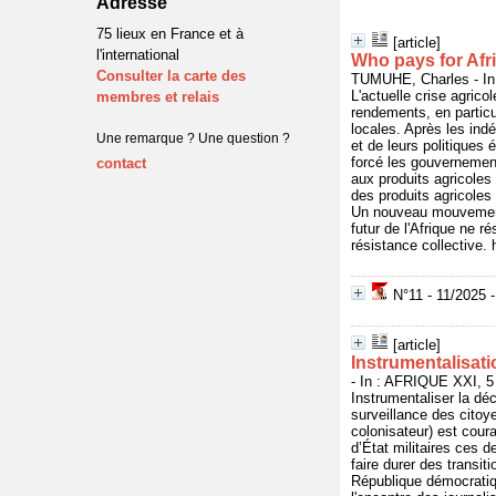
Adresse
75 lieux en France et à
[article]
l'international
Who pays for Afri
Consulter la carte des
TUMUHE, Charles - In
L'actuelle crise agrico
membres et relais
rendements, en particul
locales. Après les ind
Une remarque ? Une question ?
et de leurs politiques
forcé les gouvernements
contact
aux produits agricoles
des produits agricoles 
Un nouveau mouvement 
futur de l'Afrique ne r
résistance collective.
N°11 - 11/2025 -
[article]
Instrumentalisati
- In : AFRIQUE XXI, 5
Instrumentaliser la déc
surveillance des citoye
colonisateur) est cou
d’État militaires ces 
faire durer des transi
République démocratiq