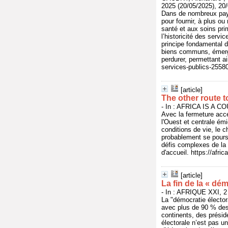
2025 (20/05/2025), 20
Dans de nombreux pays,
pour fournir, à plus ou
santé et aux soins prim
l’historicité des servi
principe fondamental 
biens communs, émergen
perdurer, permettant ai
services-publics-2558
[article]
The other route 
- In : AFRICA IS A CO
Avec la fermeture acc
l'Ouest et centrale ém
conditions de vie, le c
probablement se poursu
défis complexes de la 
d'accueil. https://afr
[article]
La fin de la « dém
- In : AFRIQUE XXI, 2
La "démocratie électora
avec plus de 90 % des 
continents, des présid
électorale n’est pas un