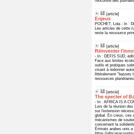
l'encontre des journali
[article]
Enjeux
POCHET, Lola - In : D
Les articles de cette r
reste la ressource prin
[article]
Réinventer l'inn
- In : DEFIS SUD, édit
Face aux limites écolo
outils et pratiques so
visant à redonner auto
littéralement "basses 
ressources planétaires
[article]
The specter of 
- In : AFRICA IS A CO
Lors de la réunion des
sur l'extension nécess
global. En creux, ces 
mécanismes de soutien 
concernant la solidarit
Émirats arabes unis a 
https://africasacountr