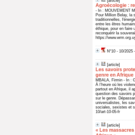
[article]
Agroécologie : re
- In : MOUVEMENT MO
Pour Million Belay, la
traditionnelles, l'éner
entre les êtres humains
éthique, pour en faire
reconquérir la souvera
https://www.wrm.org.uy/
N°10 - 10/2025 -
[article]
Les savoirs prote
genre en Afrique
MBALA, Firmin - In : 
À l’heure où les viole
partout en Afrique, il 
question des savoirs p
sur le genre. Dépassa
universalistes, les sa
sociales, sexistes et 
10/art-10-05-fr
[article]
« Les massacres e