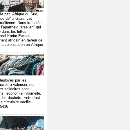
e par l'Afrique du Sud,
énocide" à Gaza, cet
raélienne. Dans la foulée,
’apartheid israélien" qui
 dans les luttes
 Abdal Karim Ewaida
ment africain en faveur de
la-colonisation-en-Afrique
déployés par les
iles à valoriser, qui
es solidaires sont
s l’économie informelle,
t des déchets. Entre fast
 circulaire vacille.
55436