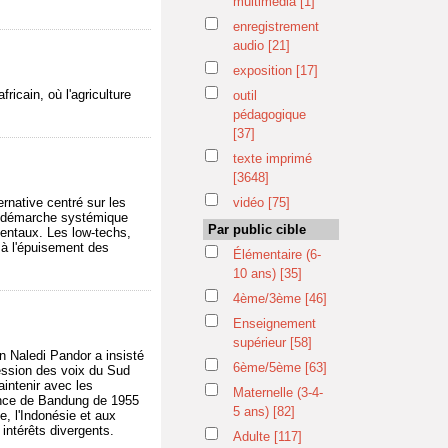
multimédia
[1]
enregistrement
audio
[21]
exposition
[17]
ricain, où l'agriculture
outil
.
pédagogique
[37]
texte imprimé
[3648]
rnative centré sur les
vidéo
[75]
une démarche systémique
Par public cible
mentaux. Les low-techs,
t à l'épuisement des
Élémentaire (6-
10 ans)
[35]
4ème/3ème
[46]
Enseignement
supérieur
[58]
n Naledi Pandor a insisté
6ème/5ème
[63]
ression des voix du Sud
aintenir avec les
Maternelle (3-4-
érence de Bandung de 1955
5 ans)
[82]
e, l'Indonésie et aux
intérêts divergents.
Adulte
[117]