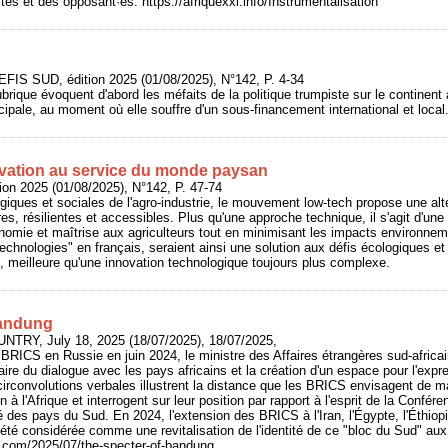
stes et des opposant·es. https://afriquexxi.info/Instrumentalisation
EFIS SUD, édition 2025 (01/08/2025), N°142, P. 4-34
ubrique évoquent d'abord les méfaits de la politique trumpiste sur le continent af
cipale, au moment où elle souffre d'un sous-financement international et local
ovation au service du monde paysan
ion 2025 (01/08/2025), N°142, P. 47-74
giques et sociales de l'agro-industrie, le mouvement low-tech propose une alte
bres, résilientes et accessibles. Plus qu'une approche technique, il s'agit d'
nomie et maîtrise aux agriculteurs tout en minimisant les impacts environne
technologies" en français, seraient ainsi une solution aux défis écologiques e
, meilleure qu'une innovation technologique toujours plus complexe.
Bandung
UNTRY, July 18, 2025 (18/07/2025), 18/07/2025,
 BRICS en Russie en juin 2024, le ministre des Affaires étrangères sud-africai
aire du dialogue avec les pays africains et la création d'un espace pour l'exp
circonvolutions verbales illustrent la distance que les BRICS envisagent de m
à l'Afrique et interrogent sur leur position par rapport à l'esprit de la Conf
é des pays du Sud. En 2024, l'extension des BRICS à l'Iran, l'Égypte, l'Éthiopi
été considérée comme une revitalisation de l'identité de ce "bloc du Sud" aux 
y.com/2025/07/the-specter-of-bandung