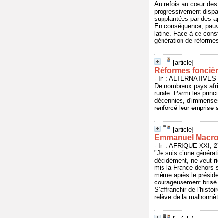
Autrefois au cœur des 
progressivement dispar
supplantées par des ap
En conséquence, pauvre
latine. Face à ce const
génération de réforme
[article]
Réformes foncièr
- In : ALTERNATIVES S
De nombreux pays afri
rurale. Parmi les prin
décennies, d'immenses
renforcé leur emprise s
[article]
Emmanuel Macron 
- In : AFRIQUE XXI, 27
"Je suis d’une générat
décidément, ne veut ri
mis la France dehors s
même après le président
courageusement brisé. 
S’affranchir de l’histo
relève de la malhonnêt