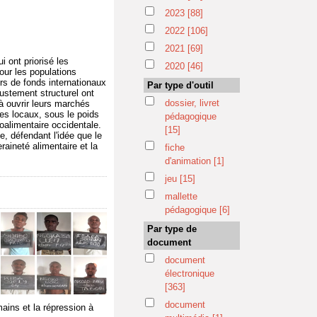
2023
[88]
2022
[106]
2021
[69]
i ont priorisé les
2020
[46]
pour les populations
rs de fonds internationaux
Par type d'outil
ustement structurel ont
dossier, livret
 à ouvrir leurs marchés
res locaux, sous le poids
pédagogique
roalimentaire occidentale.
[15]
, défendant l'idée que le
raineté alimentaire et la
fiche
d'animation
[1]
jeu
[15]
mallette
pédagogique
[6]
Par type de
document
document
électronique
[363]
document
ins et la répression à