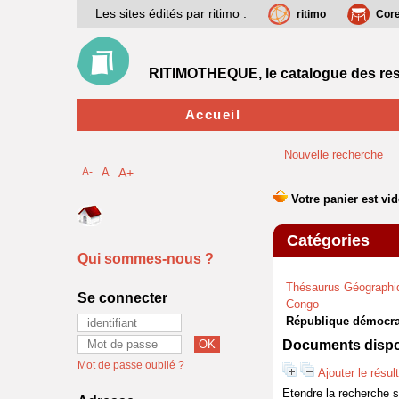
Les sites édités par ritimo :
ritimo
Cor
RITIMOTHEQUE, le catalogue des res
Accueil
Nouvelle recherche
A-
A
A+
Catégories
Qui sommes-nous ?
Thésaurus Géographi
Se connecter
Congo
République démocra
Documents dispon
Mot de passe oublié ?
Ajouter le résul
Etendre la recherche 