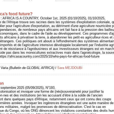
ca’s food future?
 : AFRICA IS A COUNTRY, October 1st, 2025 (01/10/2025), 01/10/2025,
le de l'Afrique trouve ses racines dans les systèmes d'exploitation coloniale, qu
ier pour l'agriculture d'exportation, au détriment d'une agriculture nourricière 
épendances, de nombreux pays africains ont fait face à la pression des bailleu
 économiques, dans le cadre de l'aide au développement. Ces programmes d'aj
 africains à privatiser la terre, à abandonner les petit·es agriculteur·rices et
 étrangers. Ces politiques ont abouti à l'effondrement des systèmes alimentai
importés et de l'agriculture intensive développée localement par l'industrie ag
de résistance à l'agrobusiness et aux investisseurs étrangers est en marche
éside pas dans les monocultures extractives mais dans l'agroécologie, la souve
 https://africasacountry.com/2025/10/who-pays-for-africas-food-future
 Varia
(Bulletin de GLOBAL AFRICA)
/
Sara MEJDOUBI
on
 septembre 2025 (05/09/2025), N°193,
olonisation et invoquer une forme de (néo)souveraineté pour justifier la
n·nes et des institutions (en les accusant d’être à la solde de l’ancien
rant dans quelques pays d'Afrique, notamment ceux qui ont connu des coups
dernières années. Invoquer les ingérences étrangères est une autre manière de
tions militaires, malgré les promesses de démocratisation. C'est le cas en
ue du Congo, où les ONG dénoncent les violations constantes des droits huma