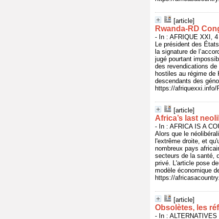
[article]
Rwanda-RD Congo
- In : AFRIQUE XXI, 4 
Le président des États
la signature de l’acco
jugé pourtant impossibl
des revendications de c
hostiles au régime de
descendants des géno
https://afriquexxi.in
[article]
Africa’s last neol
- In : AFRICA IS A CO
Alors que le néolibéral
l'extrême droite, et q
nombreux pays africain
secteurs de la santé, 
privé. L'article pose 
modèle économique de p
https://africasacountr
[article]
Obsolètes, les r
- In : ALTERNATIVES S