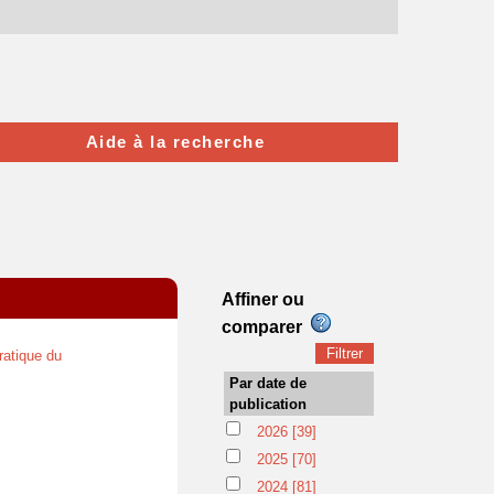
Aide à la recherche
Affiner ou
comparer
atique du
Par date de
publication
2026
[39]
2025
[70]
2024
[81]