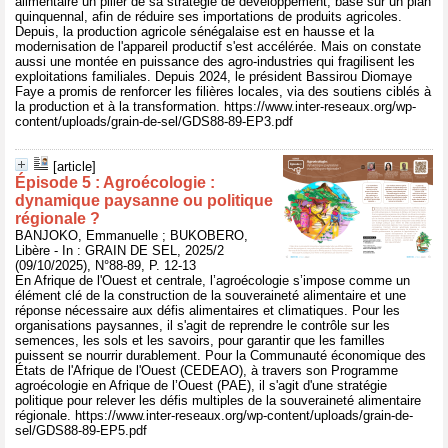
alimentaire un pilier de sa stratégie de développement, basé sur un plan
quinquennal, afin de réduire ses importations de produits agricoles.
Depuis, la production agricole sénégalaise est en hausse et la
modernisation de l'appareil productif s'est accélérée. Mais on constate
aussi une montée en puissance des agro-industries qui fragilisent les
exploitations familiales. Depuis 2024, le président Bassirou Diomaye
Faye a promis de renforcer les filières locales, via des soutiens ciblés à
la production et à la transformation. https://www.inter-reseaux.org/wp-
content/uploads/grain-de-sel/GDS88-89-EP3.pdf
[article]
Épisode 5 : Agroécologie :
dynamique paysanne ou politique
régionale ?
BANJOKO, Emmanuelle ; BUKOBERO,
Libère - In : GRAIN DE SEL, 2025/2
(09/10/2025), N°88-89, P. 12-13
En Afrique de l'Ouest et centrale, l’agroécologie s’impose comme un
élément clé de la construction de la souveraineté alimentaire et une
réponse nécessaire aux défis alimentaires et climatiques. Pour les
organisations paysannes, il s'agit de reprendre le contrôle sur les
semences, les sols et les savoirs, pour garantir que les familles
puissent se nourrir durablement. Pour la Communauté économique des
États de l'Afrique de l'Ouest (CEDEAO), à travers son Programme
agroécologie en Afrique de l’Ouest (PAE), il s'agit d'une stratégie
politique pour relever les défis multiples de la souveraineté alimentaire
régionale. https://www.inter-reseaux.org/wp-content/uploads/grain-de-
sel/GDS88-89-EP5.pdf