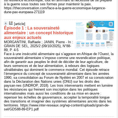
sa résilience économique, tout en affirmant la nécessité de se préparer
à la guerre sous toutes ses formes pour maintenir la paix.
https://theconversation.com/face-a-la-guerre-economique-lurgence-
dune-pax-europaea-271119
[article]
Épisode 1 : La souveraineté
alimentaire : un concept historique
aux enjeux actuels
MORGANTINI, Raffaele ; JANIN, Pierre - In :
GRAIN DE SEL, 2025/2 (09/10/2025), N°88-
89, P. 4-5
Face à une insécurité alimentaire qui s’aggrave en Afrique de l’Ouest, la
souveraineté alimentaire s’impose comme une revendication politique,
afin de garantir aux peuples le droit de décider de leur agriculture, de
leurs semences et de leur alimentation, à rebours des logiques
ultralibérales qui dominent le commerce mondial. Cet épisode retrace
l’émergence du concept de souveraineté alimentaire dans les années
1990, sa consolidation au Forum de Nyéléni en 2007 et sa consécration
dans la Déclaration des Nations unies (ONU) sur les droits des
paysan∙nes (UNDROP, 2018). Les trois intervenants mettent en lumière
les résistances qui freinent son inscription dans les politiques
internationales mais aussi les conditions de sa mise en œuvre :
repenser les échelles de gouvernance, accepter la temporalité longue
des transitions et imaginer des systèmes alimentaires ancrés dans les
territoires. https://www.inter-reseaux.org/wp-content/uploads/grain-de-
sel/GDS88-89-EP1.pdf