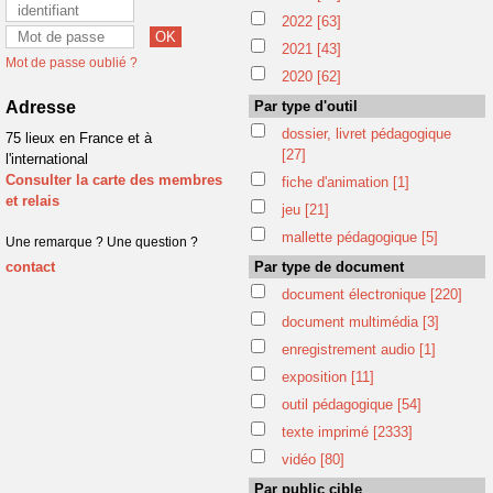
2022
[63]
2021
[43]
Mot de passe oublié ?
2020
[62]
Adresse
Par type d'outil
dossier, livret pédagogique
75 lieux en France et à
[27]
l'international
Consulter la carte des membres
fiche d'animation
[1]
et relais
jeu
[21]
mallette pédagogique
[5]
Une remarque ? Une question ?
contact
Par type de document
document électronique
[220]
document multimédia
[3]
enregistrement audio
[1]
exposition
[11]
outil pédagogique
[54]
texte imprimé
[2333]
vidéo
[80]
Par public cible