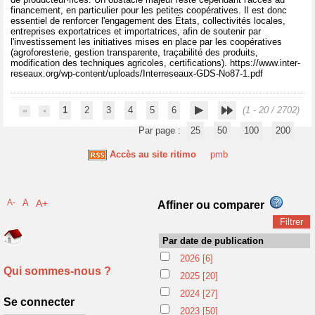
financement, en particulier pour les petites coopératives. Il est donc
essentiel de renforcer l'engagement des États, collectivités locales,
entreprises exportatrices et importatrices, afin de soutenir par
l'investissement les initiatives mises en place par les coopératives
(agroforesterie, gestion transparente, traçabilité des produits,
modification des techniques agricoles, certifications). https://www.inter-
reseaux.org/wp-content/uploads/Interreseaux-GDS-No87-1.pdf
1
2
3
4
5
6
(1 - 20 / 2702)
Par page :
25
50
100
200
Accès au site ritimo
pmb
A-
A
A+
Affiner ou comparer
Par date de publication
2026
[6]
Qui sommes-nous ?
2025
[20]
2024
[27]
Se connecter
2023
[50]