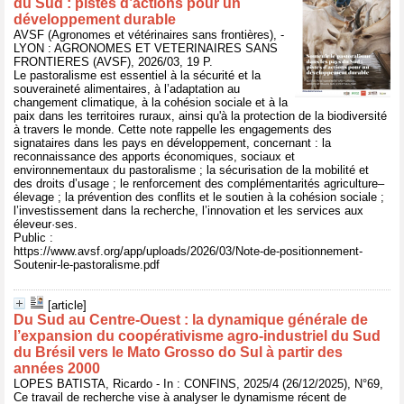
du Sud : pistes d’actions pour un
développement durable
AVSF (Agronomes et vétérinaires sans frontières), -
LYON : AGRONOMES ET VETERINAIRES SANS
FRONTIERES (AVSF), 2026/03, 19 P.
Le pastoralisme est essentiel à la sécurité et la
souveraineté alimentaires, à l’adaptation au
changement climatique, à la cohésion sociale et à la
paix dans les territoires ruraux, ainsi qu'à la protection de la biodiversité
à travers le monde. Cette note rappelle les engagements des
signataires dans les pays en développement, concernant : la
reconnaissance des apports économiques, sociaux et
environnementaux du pastoralisme ; la sécurisation de la mobilité et
des droits d’usage ; le renforcement des complémentarités agriculture–
élevage ; la prévention des conflits et le soutien à la cohésion sociale ;
l’investissement dans la recherche, l’innovation et les services aux
éleveur·ses.
Public :
https://www.avsf.org/app/uploads/2026/03/Note-de-positionnement-
Soutenir-le-pastoralisme.pdf
[article]
Du Sud au Centre-Ouest : la dynamique générale de
l’expansion du coopérativisme agro-industriel du Sud
du Brésil vers le Mato Grosso do Sul à partir des
années 2000
LOPES BATISTA, Ricardo - In : CONFINS, 2025/4 (26/12/2025), N°69,
Ce travail de recherche vise à analyser le dynamisme récent de