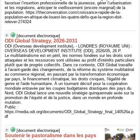
favoriser l’insertion professionnelle de la jeunesse, gérer l’urbanisation
et les migrations, anticiper le vieillissement (encore marginal) de la
population. https://theconversation.com/croissance-rapide-de-la-
population-en-afrique-de-louest-les-quatre-defis-que-la-region-doit-
relever-274324
[document électronique]
ODI Global Strategy, 2026-2031
ODI (Overseas development institute), - LONDRES (ROYAUME UNI) :
OVERSEAS DEVELOPMENT INSTITUTE (ODI), 2026/05, 26 P.
Le multilatéralisme est en péril, les normes fondées sur les droits sont
attaquées et les ressources sont utilisées au profit d'intérêts particuliers
plutôt que de progrès collectifs. Dans ce contexte, ODI Global travaille
à l'avant-garde des changements, de la réforme du système multilatéral
au commerce régional, en passant par la transformation économique
par pays, le financement climatique, les droits civiques, l'égalité de
genre et l'aide humanitaire. À un tournant décisif pour la coopération
mondiale entravée par les coupes budgétaires drastiques des pays du
Nord, ODI Global lance une nouvelle stratégie quinquennale axée sur la
promotion de l’équité et de la justice, dans un monde en profonde
mutation.
Public :
https://media.odi.org/documents/ODI_Global_Strategy_final_140526a.p
df
[document électronique]
Soutenir le pastoralisme dans les pays