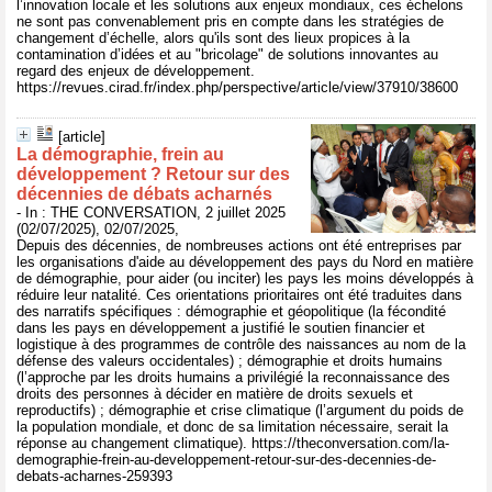
l’innovation locale et les solutions aux enjeux mondiaux, ces échelons
ne sont pas convenablement pris en compte dans les stratégies de
changement d’échelle, alors qu'ils sont des lieux propices à la
contamination d’idées et au "bricolage" de solutions innovantes au
regard des enjeux de développement.
https://revues.cirad.fr/index.php/perspective/article/view/37910/38600
[article]
La démographie, frein au
développement ? Retour sur des
décennies de débats acharnés
- In : THE CONVERSATION, 2 juillet 2025
(02/07/2025), 02/07/2025,
Depuis des décennies, de nombreuses actions ont été entreprises par
les organisations d'aide au développement des pays du Nord en matière
de démographie, pour aider (ou inciter) les pays les moins développés à
réduire leur natalité. Ces orientations prioritaires ont été traduites dans
des narratifs spécifiques : démographie et géopolitique (la fécondité
dans les pays en développement a justifié le soutien financier et
logistique à des programmes de contrôle des naissances au nom de la
défense des valeurs occidentales) ; démographie et droits humains
(l’approche par les droits humains a privilégié la reconnaissance des
droits des personnes à décider en matière de droits sexuels et
reproductifs) ; démographie et crise climatique (l’argument du poids de
la population mondiale, et donc de sa limitation nécessaire, serait la
réponse au changement climatique). https://theconversation.com/la-
demographie-frein-au-developpement-retour-sur-des-decennies-de-
debats-acharnes-259393