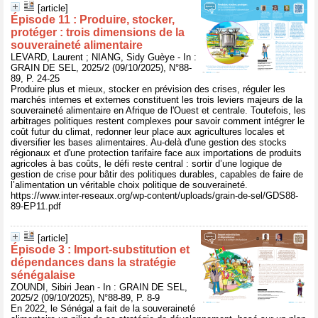
[article]
Épisode 11 : Produire, stocker,
protéger : trois dimensions de la
souveraineté alimentaire
LEVARD, Laurent ; NIANG, Sidy Guèye - In :
GRAIN DE SEL, 2025/2 (09/10/2025), N°88-
89, P. 24-25
Produire plus et mieux, stocker en prévision des crises, réguler les
marchés internes et externes constituent les trois leviers majeurs de la
souveraineté alimentaire en Afrique de l'Ouest et centrale. Toutefois, les
arbitrages politiques restent complexes pour savoir comment intégrer le
coût futur du climat, redonner leur place aux agricultures locales et
diversifier les bases alimentaires. Au-delà d'une gestion des stocks
régionaux et d'une protection tarifaire face aux importations de produits
agricoles à bas coûts, le défi reste central : sortir d’une logique de
gestion de crise pour bâtir des politiques durables, capables de faire de
l’alimentation un véritable choix politique de souveraineté.
https://www.inter-reseaux.org/wp-content/uploads/grain-de-sel/GDS88-
89-EP11.pdf
[article]
Épisode 3 : Import-substitution et
dépendances dans la stratégie
sénégalaise
ZOUNDI, Sibiri Jean - In : GRAIN DE SEL,
2025/2 (09/10/2025), N°88-89, P. 8-9
En 2022, le Sénégal a fait de la souveraineté