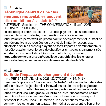
[article]
République centrafricaine : les
énergies renouvelables peuvent-
elles contribuer à la stabilité ?
RUTENBAR, Sophie - In : THE CONVERSATION, 11 août 2025
(11/08/2025), 11/08/2025,
La République centrafricaine est l’un des pays les moins électrifiés au
monde. Dans ce contexte, une transition vers les énergies
renouvelables permettrait de promouvoir le développement et la stabilité
des régions les plus reculées du pays et de limiter le recours aux
principales sources d’énergie ayant de forts impacts environnementaux
: la déforestation (pour le bois de chauffe) et un approvisionnement très
incertain en carburant diesel (pour alimenter les générateurs).
https://theconversation.com/republique-centrafricaine-les-energies-
renouvelables-peuvent-elles-contribuer-a-la-stabilite-260939
[article]
Sortir de l’impasse du changement d’échelle
- In : PERSPECTIVE, juillet 2025 (22/07/2025), N°65, P. 1-4
Bien que l'expression "changement d’échelle" traduise mal la nature des
défis à relever, l’enjeu de relier innovations locales et enjeux globaux
est pertinent. En effet, les responsables politiques et les bailleurs de
fonds veulent une plus grande visibilité de leurs financements portant
sur la transformation des systèmes alimentaires, ce qui implique de
dépasser le niveau local. Or, même si les expériences révèlent
comment les échelons territoriaux intermédiaires assurent le lien entre