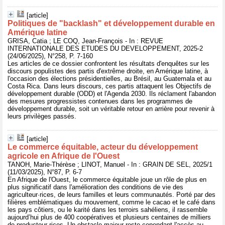
[article]
Politiques de "backlash" et développement durable en
Amérique latine
GRISA, Catia ; LE COQ, Jean-François - In : REVUE
INTERNATIONALE DES ETUDES DU DEVELOPPEMENT, 2025-2
(24/06/2025), N°258, P. 7-160
Les articles de ce dossier confrontent les résultats d'enquêtes sur les
discours populistes des partis d'extrême droite, en Amérique latine, à
l'occasion des élections présidentielles, au Brésil, au Guatemala et au
Costa Rica. Dans leurs discours, ces partis attaquent les Objectifs de
développement durable (ODD) et l'Agenda 2030. Ils réclament l'abandon
des mesures progressistes contenues dans les programmes de
développement durable, soit un véritable retour en arrière pour revenir à
leurs privilèges passés.
[article]
Le commerce équitable, acteur du développement
agricole en Afrique de l'Ouest
TANOH, Marie-Thérèse ; LINOT, Manuel - In : GRAIN DE SEL, 2025/1
(11/03/2025), N°87, P. 6-7
En Afrique de l'Ouest, le commerce équitable joue un rôle de plus en
plus significatif dans l'amélioration des conditions de vie des
agriculteur·rices, de leurs familles et leurs communautés. Porté par des
filières emblématiques du mouvement, comme le cacao et le café dans
les pays côtiers, ou le karité dans les terroirs sahéliens, il rassemble
aujourd’hui plus de 400 coopératives et plusieurs centaines de milliers
de producteur·rices. Un obstacle majeur reste cependant l'accès au