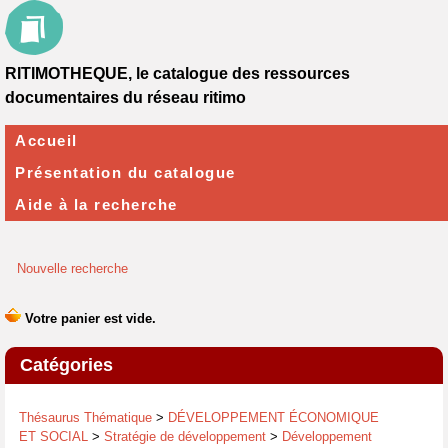
RITIMOTHEQUE, le catalogue des ressources
documentaires du réseau ritimo
Accueil
Présentation du catalogue
Aide à la recherche
Nouvelle recherche
Catégories
Thésaurus Thématique
>
DÉVELOPPEMENT ÉCONOMIQUE
ET SOCIAL
>
Stratégie de développement
>
Développement