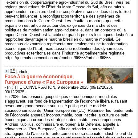
l’extension du coopérativisme agro-industriel du Sud du Brésil vers les
régions productives de l’État du Mato Grosso do Sul, afin de mieux
appréhender la manière dont les coopératives consolidées dans le Sud
peuvent influencer la reconfiguration territoriale des systèmes de
production dans le Centre-Ouest. Les résultats montrent que cette
expansion est articulée autour des exigences du marché et des
politiques de modernisation agro-industrielle, dans un contexte où la
région Centre-Ouest est la cible de grands projets logistiques destinés à
rapprocher davantage le marché brésilien du marché mondial. Ce
processus d’expansion représente non seulement une transformation
économique de l’État, mais aussi une redéfinition des dynamiques
productives et territoriales dans l’industrie agroalimentaire régionale.
https://journals.openedition.org/confins/66865#article-66865
[article]
Face à la guerre économique,
l’urgence d’une « Pax Europaea »
- In : THE CONVERSATION, 9 décembre 2025 (09/12/2025),
09/12/2025,
En 2025, les tensions géopolitiques et économiques mondiales
s’aggravent, sur fond de fragmentation de l'économie libérale, faisant
peser une grave menace sur l'unité politique et le modèle
socioéconomique de l'Union européenne (UE). Repenser les fondements
de l’économie apparaît incontournable, pour inscrire la culture de paix
économique au cœur des stratégies des institutions européennes.
Andrius Kubilius, commissaire européen à la Défense, appelle à
réinventer la "Pax Europaea", afin de refonder la souveraineté
stratégique de l'UE par le renforcement de sa capacité industrielle et de