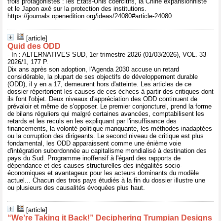
trois protagonistes : les États-Unis coercitifs, la Chine expansionniste
et le Japon axé sur la protection des institutions.
https://journals.openedition.org/ideas/24080#article-24080
[article]
Quid des ODD
- In : ALTERNATIVES SUD, 1er trimestre 2026 (01/03/2026), VOL. 33-
2026/1, 177 P.
Dix ans après son adoption, l'Agenda 2030 accuse un retard
considérable, la plupart de ses objectifs de développement durable
(ODD), il y en a 17, demeurent hors d'atteinte. Les articles de ce
dossier répertorient les causes de ces échecs à partir des critiques dont
ils font l'objet. Deux niveaux d'appréciation des ODD continuent de
prévaloir et même de s'opposer. Le premier conjoncturel, prend la forme
de bilans réguliers qui malgré certaines avancées, comptabilisent les
retards et les reculs en les expliquant par l'insuffisance des
financements, la volonté politique manquante, les méthodes inadaptées
ou la corruption des dirigeants. Le second niveau de critique est plus
fondamental, les ODD apparaissent comme une énième voie
d'intégration subordonnée au capitalisme mondialisé à destination des
pays du Sud. Programme inoffensif à l'égard des rapports de
dépendance et des causes structurelles des inégalités socio-
économiques et avantageux pour les acteurs dominants du modèle
actuel... Chacun des trois pays étudiés à la fin du dossier illustre une
ou plusieurs des causalités évoquées plus haut.
[article]
“We’re Taking it Back!” Deciphering Trumpian Designs