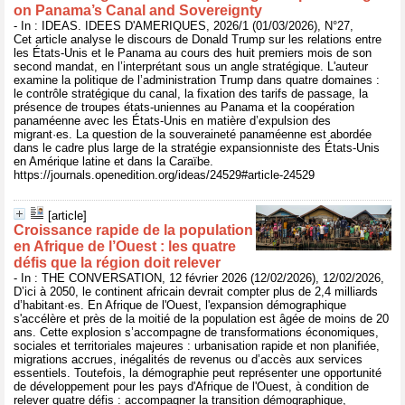
on Panama’s Canal and Sovereignty
- In : IDEAS. IDEES D'AMERIQUES, 2026/1 (01/03/2026), N°27,
Cet article analyse le discours de Donald Trump sur les relations entre
les États-Unis et le Panama au cours des huit premiers mois de son
second mandat, en l’interprétant sous un angle stratégique. L'auteur
examine la politique de l’administration Trump dans quatre domaines :
le contrôle stratégique du canal, la fixation des tarifs de passage, la
présence de troupes états-uniennes au Panama et la coopération
panaméenne avec les États-Unis en matière d’expulsion des
migrant·es. La question de la souveraineté panaméenne est abordée
dans le cadre plus large de la stratégie expansionniste des États-Unis
en Amérique latine et dans la Caraïbe.
https://journals.openedition.org/ideas/24529#article-24529
[article]
Croissance rapide de la population
en Afrique de l’Ouest : les quatre
défis que la région doit relever
- In : THE CONVERSATION, 12 février 2026 (12/02/2026), 12/02/2026,
D’ici à 2050, le continent africain devrait compter plus de 2,4 milliards
d’habitant·es. En Afrique de l'Ouest, l'expansion démographique
s'accélère et près de la moitié de la population est âgée de moins de 20
ans. Cette explosion s’accompagne de transformations économiques,
sociales et territoriales majeures : urbanisation rapide et non planifiée,
migrations accrues, inégalités de revenus ou d’accès aux services
essentiels. Toutefois, la démographie peut représenter une opportunité
de développement pour les pays d'Afrique de l'Ouest, à condition de
relever quatre défis : accompagner la transition démographique,