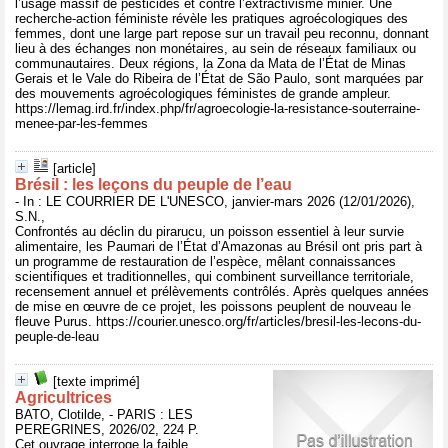
l’usage massif de pesticides et contre l’extractivisme minier. Une
recherche-action féministe révèle les pratiques agroécologiques des
femmes, dont une large part repose sur un travail peu reconnu, donnant
lieu à des échanges non monétaires, au sein de réseaux familiaux ou
communautaires. Deux régions, la Zona da Mata de l’État de Minas
Gerais et le Vale do Ribeira de l’État de São Paulo, sont marquées par
des mouvements agroécologiques féministes de grande ampleur.
https://lemag.ird.fr/index.php/fr/agroecologie-la-resistance-souterraine-
menee-par-les-femmes
[article]
Brésil : les leçons du peuple de l’eau
- In : LE COURRIER DE L'UNESCO, janvier-mars 2026 (12/01/2026),
S.N.,
Confrontés au déclin du pirarucu, un poisson essentiel à leur survie
alimentaire, les Paumari de l’État d’Amazonas au Brésil ont pris part à
un programme de restauration de l’espèce, mêlant connaissances
scientifiques et traditionnelles, qui combinent surveillance territoriale,
recensement annuel et prélèvements contrôlés. Après quelques années
de mise en œuvre de ce projet, les poissons peuplent de nouveau le
fleuve Purus. https://courier.unesco.org/fr/articles/bresil-les-lecons-du-
peuple-de-leau
[texte imprimé]
Agricultrices
BATO, Clotilde, - PARIS : LES
PEREGRINES, 2026/02, 224 P.
Cet ouvrage interroge la faible