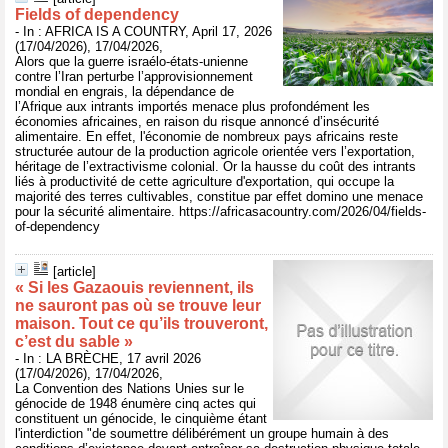
Fields of dependency
- In : AFRICA IS A COUNTRY, April 17, 2026
(17/04/2026), 17/04/2026,
Alors que la guerre israélo-états-unienne
contre l’Iran perturbe l’approvisionnement
mondial en engrais, la dépendance de
l’Afrique aux intrants importés menace plus profondément les
économies africaines, en raison du risque annoncé d’insécurité
alimentaire. En effet, l'économie de nombreux pays africains reste
structurée autour de la production agricole orientée vers l’exportation,
héritage de l’extractivisme colonial. Or la hausse du coût des intrants
liés à productivité de cette agriculture d'exportation, qui occupe la
majorité des terres cultivables, constitue par effet domino une menace
pour la sécurité alimentaire. https://africasacountry.com/2026/04/fields-
of-dependency
[article]
« Si les Gazaouis reviennent, ils
ne sauront pas où se trouve leur
maison. Tout ce qu’ils trouveront,
c’est du sable »
- In : LA BRÈCHE, 17 avril 2026
(17/04/2026), 17/04/2026,
La Convention des Nations Unies sur le
génocide de 1948 énumère cinq actes qui
constituent un génocide, le cinquième étant
l'interdiction "de soumettre délibérément un groupe humain à des