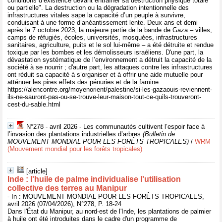
conditions d’existence devant entraîner sa destruction physique totale
ou partielle". La destruction ou la dégradation intentionnelle des
infrastructures vitales sape la capacité d’un peuple à survivre,
conduisant à une forme d’anéantissement lente. Deux ans et demi
après le 7 octobre 2023, la majeure partie de la bande de Gaza – villes,
camps de réfugiés, écoles, universités, mosquées, infrastructures
sanitaires, agriculture, puits et le sol lui-même – a été détruite et rendue
toxique par les bombes et les démolisseurs israéliens. D'une part, la
dévastation systématique de l’environnement a détruit la capacité de la
société à se nourrir ; d'autre part, les attaques contre les infrastructures
ont réduit sa capacité à s’organiser et à offrir une aide mutuelle pour
atténuer les pires effets des pénuries et de la famine.
https://alencontre.org/moyenorient/palestine/si-les-gazaouis-reviennent-
ils-ne-sauront-pas-ou-se-trouve-leur-maison-tout-ce-quils-trouveront-
cest-du-sable.html
N°278 - avril 2026 - Les communautés cultivent l’espoir face à
l’invasion des plantations industrielles d’arbres
(Bulletin de
MOUVEMENT MONDIAL POUR LES FORÊTS TROPICALES)
/
WRM
(Mouvement mondial pour les forêts tropicales)
[article]
Inde : l'huile de palme individualise l'utilisation
collective des terres au Manipur
- In : MOUVEMENT MONDIAL POUR LES FORÊTS TROPICALES,
avril 2026 (07/04/2026), N°278, P. 18-24
Dans l'État du Manipur, au nord-est de l'Inde, les plantations de palmier
à huile ont été introduites dans le cadre d'un programme de