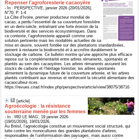
Repenser l’agroforesterie cacaoyère
- In : PERSPECTIVE, janvier 2026 (20/01/2026),
N°70, P. 1-4
La Côte d’Ivoire, premier producteur mondial de
cacao, a perdu l’essentiel de sa couverture forestière
en un demi-siècle, entraînant une forte érosion de la
biodiversité et des services écosystémiques. Dans
ce contexte, l’agroforesterie apparaît comme une
solution pertinente mais les modalités actuelles de sa
mise en œuvre, souvent fondée sur des plantations standardisées,
peinent à restaurer la biodiversité et à accroître durablement le
stockage de carbone. Ce bulletin montre qu’une approche plus efficace
repose sur la complémentarité entre arbres rémanents, spontanés et
plantés au sein des cacaoyères. Les arbres rémanents assurent les
stocks de carbone et l’héritage forestier, les arbres spontanés
alimentent la dynamique future de la couverture arborée, et les arbres
plantés contribuent aux revenus et renforcent la sécurité alimentaire des
cacaoculteur·rices.
https://revues.cirad.fr/index.php/perspective/article/view/38075/38716
[article]
Agroécologie : la résistance
souterraine menée par les femmes
- In : IRD LE MAG', 19 janvier 2026
(19/01/2026), 19/01/2026,
Au Brésil, l’agroécologie constitue un mouvement social structuré, qui
lutte contre les monocultures des grandes plantations d'arbres,
responsables de l’uniformisation des paysages, mais aussi contre