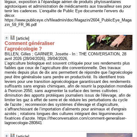
légaux, exposition à l’épandage aérien de produits phytosanitaires
agrotoxiques et administration de médicaments aux travailleur·ses pour
tenir les cadences. L’enquête de Public Eye documente l’envers du
décor.
https://www.publiceye.ch/fileadmin/doc/Magazin/2604_PublicEye_Maga
zin_59_FR_96.pdf
[article]
Comment généraliser
l’agroécologie ?
BILLEN, Gilles ; GARNIER, Josette - In : THE CONVERSATION, 28
avril 2026 (28/04/2026), 28/04/2026,
L’agriculture biologique est souvent critiquée pour ses rendements plus
faibles que ceux de l’agriculture dite conventionnelle. Des travaux
menés depuis plus de dix ans permettent de répondre que l'agroécologie
peut être généralisée sans perdre en productivité. Ils identifient trois
leviers pour une transition agroécologique garantissant des rendements
suffisants sans engrais chimiques, afin de nourrir la population mondiale
à l'horizon 2050, sans augmenter la surface des terres cultivées :
diminution des apports protéiques journaliers issus de l'élevage, afin de
limiter les gaz à effet de serre et de réduire les perturbations du cycle
de l'azote ; reconnexion des systèmes d’élevage et d'agriculture,
s’affranchissant de l’importation d’aliments pour animaux et d'engrais
azotés ; rotations longues des cultures intégrant des légumineuses
fixatrices d’azote. https://theconversation.com/comment-generaliser-
lagroecologie-280841
[article]