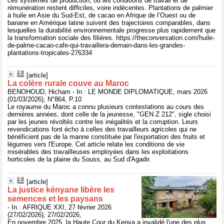
ces systèmes de production, où les conditions de travail et de
rémunération restent difficiles, voire indécentes. Plantations de palmier
à huile en Asie du Sud-Est, de cacao en Afrique de l’Ouest ou de
banane en Amérique latine suivent des trajectoires comparables, dans
lesquelles la durabilité environnementale progresse plus rapidement que
la transformation sociale des filières. https://theconversation.com/huile-
de-palme-cacao-cafe-qui-travaillera-demain-dans-les-grandes-
plantations-tropicales-276334
[article]
La colère rurale couve au Maroc
BENOHOUD, Hicham - In : LE MONDE DIPLOMATIQUE, mars 2026
(01/03/2026), N°864, P.10
Le royaume du Maroc a connu plusieurs contestations au cours des
dernières années, dont celle de la jeunesse, "GEN Z 212", sigle choisi
par les jeunes révoltés contre les inégalités et la corruption. Leurs
revendications font écho à celles des travailleurs agricoles qui ne
bénéficient pas de la manne constituée par l'exportation des fruits et
légumes vers l'Europe. Cet article relate les conditions de vie
misérables des travailleuses employées dans les exploitations
horticoles de la plaine du Souss, au Sud d'Agadir.
[article]
La justice kényane libère les
semences et les paysans
- In : AFRIQUE XXI, 27 février 2026
(27/02/2026), 27/02/2026,
En novembre 2025, la Haute Cour du Kenya a invalidé l'une des plus