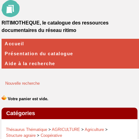
RITIMOTHEQUE, le catalogue des ressources
documentaires du réseau ritimo
Accueil
Présentation du catalogue
Aide à la recherche
Nouvelle recherche
Catégories
Thésaurus Thématique
>
AGRICULTURE
>
Agriculture
>
Structure agraire
>
Coopérative