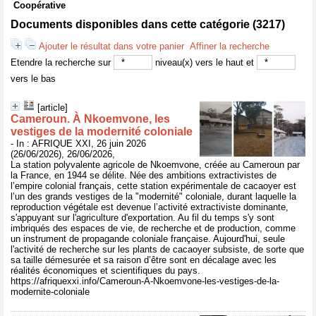
Coopérative
Documents disponibles dans cette catégorie (
3217
)
Ajouter le résultat dans votre panier
Affiner la recherche
Etendre la recherche sur
niveau(x) vers le haut et
vers le bas
[article]
Cameroun. À Nkoemvone, les
vestiges de la modernité coloniale
- In : AFRIQUE XXI, 26 juin 2026
(26/06/2026), 26/06/2026,
La station polyvalente agricole de Nkoemvone, créée au Cameroun par
la France, en 1944 se délite. Née des ambitions extractivistes de
l’empire colonial français, cette station expérimentale de cacaoyer est
l’un des grands vestiges de la "modernité" coloniale, durant laquelle la
reproduction végétale est devenue l’activité extractiviste dominante,
s'appuyant sur l'agriculture d'exportation. Au fil du temps s'y sont
imbriqués des espaces de vie, de recherche et de production, comme
un instrument de propagande coloniale française. Aujourd'hui, seule
l'activité de recherche sur les plants de cacaoyer subsiste, de sorte que
sa taille démesurée et sa raison d’être sont en décalage avec les
réalités économiques et scientifiques du pays.
https://afriquexxi.info/Cameroun-A-Nkoemvone-les-vestiges-de-la-
modernite-coloniale