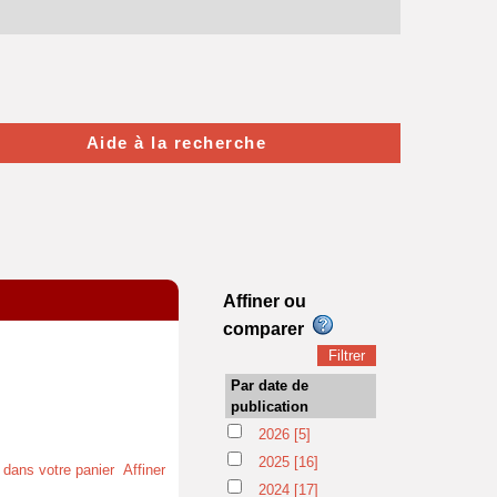
Aide à la recherche
Affiner ou
comparer
Par date de
publication
2026
[5]
2025
[16]
t dans votre panier
Affiner
2024
[17]