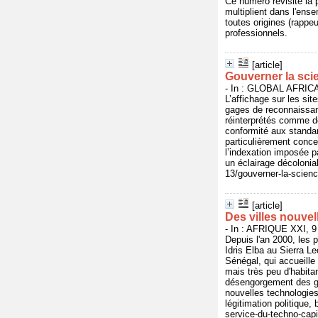
Ce numéro revisite la 
multiplient dans l'ense
toutes origines (rappeu
professionnels.
[article]
Gouverner la scie
- In : GLOBAL AFRICA,
L’affichage sur les si
gages de reconnaissan
réinterprétés comme de
conformité aux standard
particulièrement conce
l’indexation imposée p
un éclairage décolonia
13/gouverner-la-scienc
[article]
Des villes nouvel
- In : AFRIQUE XXI, 9 
Depuis l'an 2000, les p
Idris Elba au Sierra L
Sénégal, qui accueille
mais très peu d'habita
désengorgement des gr
nouvelles technologies.
légitimation politique,
service-du-techno-cap