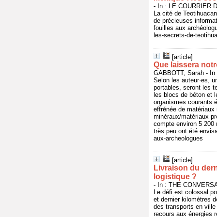
- In : LE COURRIER DE
La cité de Teotihuacan
de précieuses informat
fouilles aux archéolog
les-secrets-de-teotihua
[article]
Que laissera not
GABBOTT, Sarah - In 
Selon les auteur·es, un
portables, seront les t
les blocs de béton et l
organismes courants ét
effrénée de matériaux 
minéraux/matériaux pro
compte environ 5 200 
très peu ont été envisa
aux-archeologues
[article]
Livraison du dern
logistique ?
- In : THE CONVERSATI
Le défi est colossal po
et dernier kilomètres 
des transports en ville
recours aux énergies r