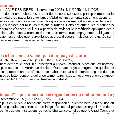
éennes
 : LA VIE DES IDÉES, 11 novembre 2025 (11/11/2025), 11/11/2025,
fondent leurs recherches à partir de données collectées principalement sur le 
rmeture du pays, la surveillance d’État et l’instrumentalisation entravent la
ge les chercheur·es à se poser des questions de méthodologie, afin de poursu
que sur place par tous les moyens autorisés. Dans cet article, les auteur·es p
vingtaine d’années, qui leur a permis de revisiter leur méthode appliquée des
 Nord, ainsi que la manière de penser le terrain (accompagnement obligatoire 
sion psychologique, surveillance accrue, discours multiples et revisités sur l'
//laviedesidees.fr/Lecons-nord-coreennes
ls « bio » ne se valent pas d’un pays à l’autre
ION, 16 octobre 2025 (16/10/2025), 16/10/2025,
hent derrière le label "bio" divergent au niveau mondial. Alors que les normes 
 plus souples en Amérique du Nord. Quant aux pays émergents, la qualité des
article propose un tour d'horizon des labels bio dans différentes régions du mond
et de lutter contre la défiance alimentaire. https://theconversation.com/pourq
lautre-267037?utm_source=firefox-newtab-fr-fr
'impact" : qu’est-ce que les organismes de recherche ont à
eptembre 2025 (12/09/2025), N°66, P. 1-4
plus en plus à la recherche d'être responsable, orientée vers la résolution e
rises globales du climat et des inégalités, ce qui pousse les organismes de r
est le cas des institutions de recherche agricole, telles que le Cirad (Centre 