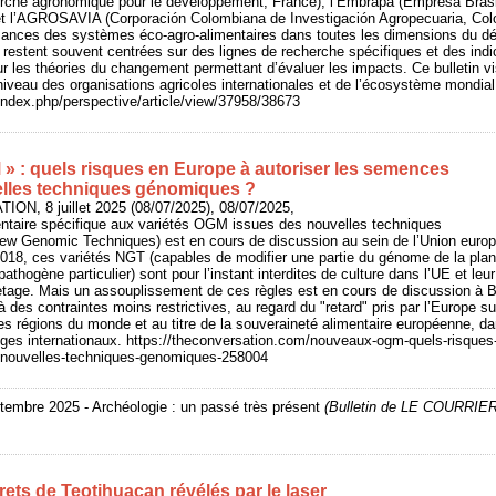
herche agronomique pour le développement, France), l’Embrapa (Empresa Brasi
 et l’AGROSAVIA (Corporación Colombiana de Investigación Agropecuaria, Col
rmances des systèmes éco-agro-alimentaires dans toutes les dimensions du d
 restent souvent centrées sur des lignes de recherche spécifiques et des ind
sur les théories du changement permettant d’évaluer les impacts. Ce bulletin v
 niveau des organisations agricoles internationales et de l’écosystème mondial
r/index.php/perspective/article/view/37958/38673
 : quels risques en Europe à autoriser les semences
elles techniques génomiques ?
ON, 8 juillet 2025 (08/07/2025), 08/07/2025,
entaire spécifique aux variétés OGM issues des nouvelles techniques
w Genomic Techniques) est en cours de discussion au sein de l’Union euro
, ces variétés NGT (capables de modifier une partie du génome de la plant
athogène particulier) sont pour l’instant interdites de culture dans l’UE et leu
etage. Mais un assouplissement de ces règles est en cours de discussion à Br
 des contraintes moins restrictives, au regard du "retard" pris par l’Europe s
es régions du monde et au titre de la souveraineté alimentaire européenne, d
ges internationaux. https://theconversation.com/nouveaux-ogm-quels-risques-
nouvelles-techniques-genomiques-258004
eptembre 2025 - Archéologie : un passé très présent
(Bulletin de LE COURRIE
rets de Teotihuacan révélés par le laser