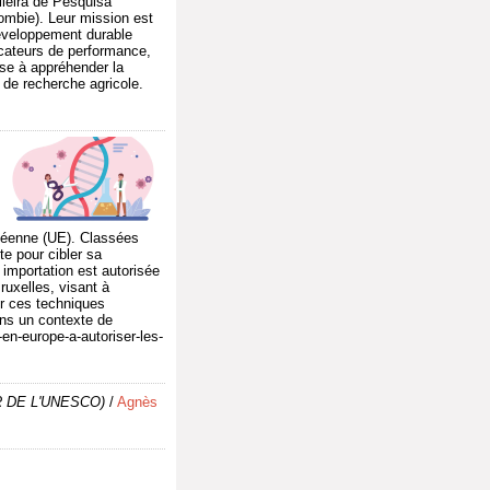
leira de Pesquisa
ombie). Leur mission est
éveloppement durable
icateurs de performance,
ise à appréhender la
 de recherche agricole.
péenne (UE). Classées
e pour cibler sa
r importation est autorisée
uxelles, visant à
ur ces techniques
ans un contexte de
en-europe-a-autoriser-les-
R DE L'UNESCO)
/
Agnès