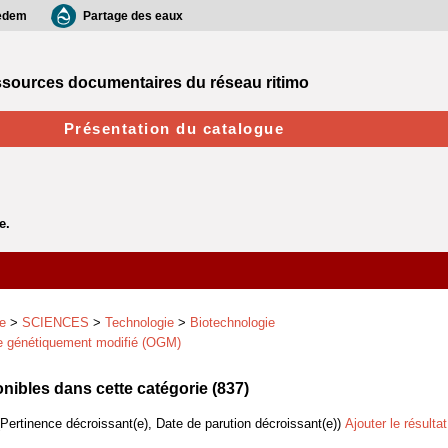
edem
Partage des eaux
sources documentaires du réseau ritimo
Présentation du catalogue
e
>
SCIENCES
>
Technologie
>
Biotechnologie
 génétiquement modifié (OGM)
ibles dans cette catégorie (
837
)
(Pertinence décroissant(e), Date de parution décroissant(e))
Ajouter le résulta