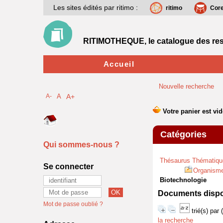
Les sites édités par ritimo :
ritimo
Cor
RITIMOTHEQUE, le catalogue des res
Accueil
Nouvelle recherche
A-
A
A+
Catégories
Qui sommes-nous ?
Thésaurus Thématiqu
Se connecter
Organisme
Biotechnologie
Documents dispon
Mot de passe oublié ?
trié(s) par
la recherche