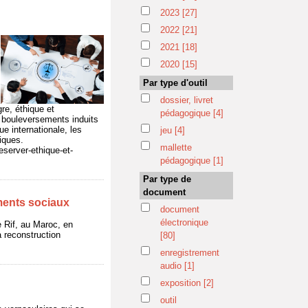
2023
[27]
2022
[21]
2021
[18]
2020
[15]
Par type d'outil
dossier, livret
re, éthique et
pédagogique
[4]
 bouleversements induits
e internationale, les
jeu
[4]
iques.
mallette
eserver-ethique-et-
pédagogique
[1]
Par type de
document
ments sociaux
document
électronique
le Rif, au Maroc, en
a reconstruction
[80]
enregistrement
audio
[1]
exposition
[2]
outil