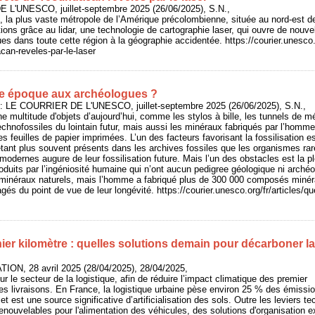
 L'UNESCO, juillet-septembre 2025 (26/06/2025), S.N.,
, la plus vaste métropole de l’Amérique précolombienne, située au nord-est de
ions grâce au lidar, une technologie de cartographie laser, qui ouvre de nouve
ues dans toute cette région à la géographie accidentée. https://courier.unesco.
can-reveles-par-le-laser
re époque aux archéologues ?
: LE COURRIER DE L'UNESCO, juillet-septembre 2025 (26/06/2025), S.N.,
e multitude d'objets d’aujourd’hui, comme les stylos à bille, les tunnels de m
echnofossiles du lointain futur, mais aussi les minéraux fabriqués par l’homme
es feuilles de papier imprimées. L’un des facteurs favorisant la fossilisation e
ant plus souvent présents dans les archives fossiles que les organismes rare
modernes augure de leur fossilisation future. Mais l’un des obstacles est la 
duits par l’ingéniosité humaine qui n’ont aucun pedigree géologique ni archéol
minéraux naturels, mais l’homme a fabriqué plus de 300 000 composés minér
gés du point de vue de leur longévité. https://courier.unesco.org/fr/articles/q
ier kilomètre : quelles solutions demain pour décarboner la
ON, 28 avril 2025 (28/04/2025), 28/04/2025,
ur le secteur de la logistique, afin de réduire l’impact climatique des premier
des livraisons. En France, la logistique urbaine pèse environ 25 % des émissio
 et est une source significative d’artificialisation des sols. Outre les leviers t
enouvelables pour l'alimentation des véhicules, des solutions d'organisation e