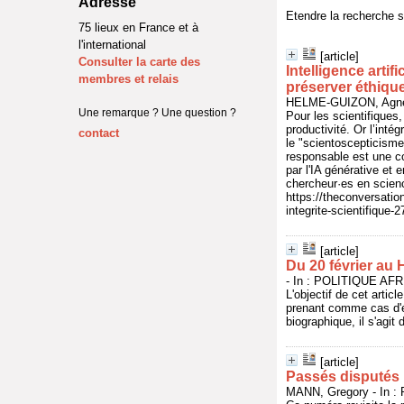
Adresse
Etendre la recherche 
75 lieux en France et à
l'international
[article]
Consulter la carte des
Intelligence arti
membres et relais
préserver éthique 
HELME-GUIZON, Agnès 
Une remarque ? Une question ?
Pour les scientifiques,
productivité. Or l’intég
contact
le "scientoscepticisme
responsable est une c
par l'IA générative et 
chercheur·es en science
https://theconversatio
integrite-scientifique-
[article]
Du 20 février au
- In : POLITIQUE AFRI
L'objectif de cet artic
prenant comme cas d'ét
biographique, il s'agit
[article]
Passés disputés
MANN, Gregory - In :