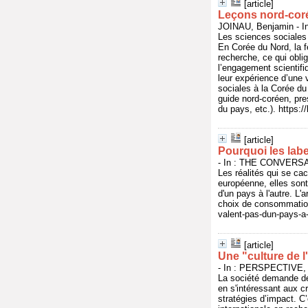
[article]
Leçons nord-cor
JOINAU, Benjamin - In
Les sciences sociales 
En Corée du Nord, la fe
recherche, ce qui obli
l’engagement scientifi
leur expérience d’une 
sociales à la Corée du
guide nord-coréen, pres
du pays, etc.). https:
[article]
Pourquoi les labe
- In : THE CONVERSAT
Les réalités qui se cac
européenne, elles sont
d'un pays à l'autre. L'
choix de consommation 
valent-pas-dun-pays-a-
[article]
Une "culture de l
- In : PERSPECTIVE, s
La société demande de 
en s'intéressant aux c
stratégies d’impact. C’