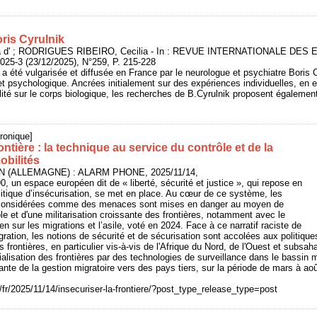
ris Cyrulnik
 d' ; RODRIGUES RIBEIRO, Cecilia - In : REVUE INTERNATIONALE DES
-3 (23/12/2025), N°259, P. 215-228
 a été vulgarisée et diffusée en France par le neurologue et psychiatre Boris Cy
t psychologique. Ancrées initialement sur des expériences individuelles, en e
ilité sur le corps biologique, les recherches de B.Cyrulnik proposent égalemen
ronique]
rontière : la technique au service du contrôle et de la
obilités
IN (ALLEMAGNE) : ALARM PHONE, 2025/11/14,
, un espace européen dit de « liberté, sécurité et justice », qui repose en
politique d’insécurisation, se met en place. Au cœur de ce système, les
considérées comme des menaces sont mises en danger au moyen de
 et d'une militarisation croissante des frontières, notamment avec le
 sur les migrations et l’asile, voté en 2024. Face à ce narratif raciste de
migration, les notions de sécurité et de sécurisation sont accolées aux politiques
 frontières, en particulier vis-à-vis de l'Afrique du Nord, de l'Ouest et subsah
ialisation des frontières par des technologies de surveillance dans le bassin 
sante de la gestion migratoire vers des pays tiers, sur la période de mars à ao
/fr/2025/11/14/insecuriser-la-frontiere/?post_type_release_type=post