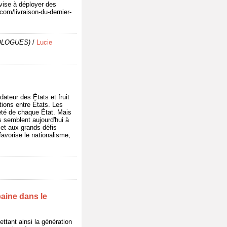
vise à déployer des
com/livraison-du-dernier-
POLOGUES)
/
Lucie
dateur des États et fruit
ations entre États. Les
neté de chaque État. Mais
s semblent aujourd'hui à
 et aux grands défis
favorise le nationalisme,
baine dans le
ettant ainsi la génération