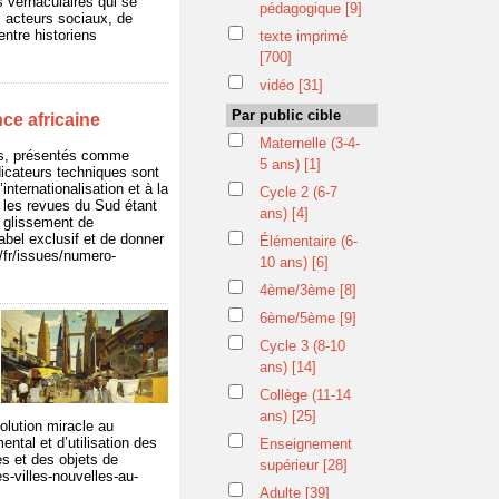
s vernaculaires qui se
pédagogique
[9]
ts acteurs sociaux, de
entre historiens
texte imprimé
[700]
vidéo
[31]
Par public cible
nce africaine
Maternelle (3-4-
gos, présentés comme
5 ans)
[1]
icateurs techniques sont
nternationalisation et à la
Cycle 2 (6-7
, les revues du Sud étant
ans)
[4]
e glissement de
abel exclusif et de donner
Élémentaire (6-
/fr/issues/numero-
10 ans)
[6]
4ème/3ème
[8]
6ème/5ème
[9]
Cycle 3 (8-10
ans)
[14]
Collège (11-14
ans)
[25]
olution miracle au
tal et d’utilisation des
Enseignement
es et des objets de
supérieur
[28]
es-villes-nouvelles-au-
Adulte
[39]