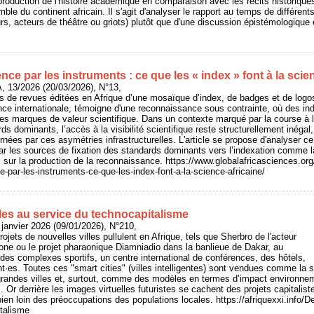
production de l'histoire académique en comparaison avec les récits historique
mble du continent africain. Il s'agit d'analyser le rapport au temps de différen
rs, acteurs de théâtre ou griots) plutôt que d'une discussion épistémologique 
nce par les instruments : ce que les « index » font à la scie
 13/2026 (20/03/2026), N°13,
tes de revues éditées en Afrique d’une mosaïque d’index, de badges et de lo
ce internationale, témoigne d'une reconnaissance sous contrainte, où des ind
s marques de valeur scientifique. Dans un contexte marqué par la course à l’i
s dominants, l’accès à la visibilité scientifique reste structurellement inégal
rnées par ces asymétries infrastructurelles. L'article se propose d'analyser c
ar les sources de fixation des standards dominants vers l’indexation comme l
l sur la production de la reconnaissance. https://www.globalafricasciences.org
e-par-les-instruments-ce-que-les-index-font-a-la-science-africaine/
les au service du technocapitalisme
janvier 2026 (09/01/2026), N°210,
rojets de nouvelles villes pullulent en Afrique, tels que Sherbro de l'acteur
eone ou le projet pharaonique Diamniadio dans la banlieue de Dakar, au
 des complexes sportifs, un centre international de conférences, des hôtels,
nt·es. Toutes ces "smart cities" (villes intelligentes) sont vendues comme la s
andes villes et, surtout, comme des modèles en termes d’impact environnemen
 Or derrière les images virtuelles futuristes se cachent des projets capitalist
 bien loin des préoccupations des populations locales. https://afriquexxi.info/D
italisme