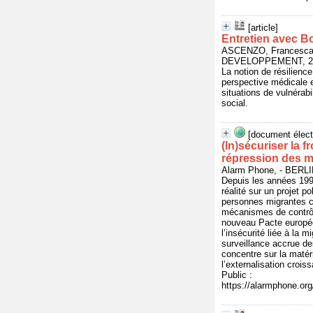
[article]
Entretien avec Bo
ASCENZO, Francesca
DEVELOPPEMENT, 2025
La notion de résilience
perspective médicale e
situations de vulnérab
social.
[document élect
(In)sécuriser la f
répression des m
Alarm Phone, - BERL
Depuis les années 1990
réalité sur un projet 
personnes migrantes 
mécanismes de contrôle
nouveau Pacte européen
l’insécurité liée à la 
surveillance accrue des
concentre sur la matér
l’externalisation crois
Public :
https://alarmphone.org