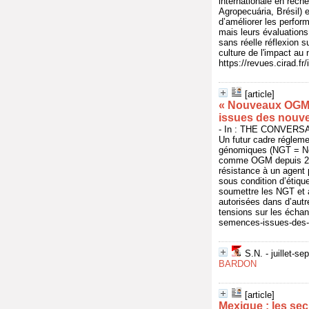
internationale en rec
Agropecuária, Brésil)
d’améliorer les perfo
mais leurs évaluations
sans réelle réflexion 
culture de l'impact au
https://revues.cirad.f
[article]
« Nouveaux OGM »
issues des nouv
- In : THE CONVERSATI
Un futur cadre réglem
génomiques (NGT = Ne
comme OGM depuis 2018
résistance à un agent p
sous condition d’étiqu
soumettre les NGT et à
autorisées dans d’autr
tensions sur les échan
semences-issues-des-
S.N. - juillet-s
BARDON
[article]
Mexique : les sec