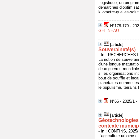
Logistique, un program
démarches d’optimisati
kilometre-quelles-solu
N°178-179 - 2024
GELINEAU
[article]
Souveraineté(s)
- In : RECHERCHES IN
La notion de souveraine
d'une longue maturation
deux guerres mondiales
si les organisations i
bout de souffle et inca
planétaires comme les 
le populisme, terrains 
N°66 - 2025/1 -
[article]
Géotechnologies e
contexte municipa
- In : CONFINS, 2025/
L'agriculture urbaine e