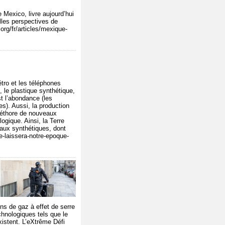
 Mexico, livre aujourd’hui
lles perspectives de
org/fr/articles/mexique-
étro et les téléphones
, le plastique synthétique,
st l’abondance (les
s). Aussi, la production
pléthore de nouveaux
ogique. Ainsi, la Terre
aux synthétiques, dont
ue-laissera-notre-epoque-
ns de gaz à effet de serre
echnologiques tels que le
xistent. L’eXtrême Défi