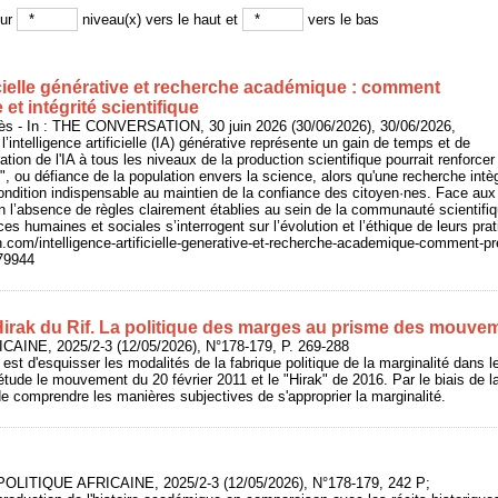
sur
niveau(x) vers le haut et
vers le bas
ficielle générative et recherche académique : comment
et intégrité scientifique
- In : THE CONVERSATION, 30 juin 2026 (30/06/2026), 30/06/2026,
 l’intelligence artificielle (IA) générative représente un gain de temps et de
ration de l'IA à tous les niveaux de la production scientifique pourrait renforcer
", ou défiance de la population envers la science, alors qu'une recherche intèg
ondition indispensable au maintien de la confiance des citoyen·nes. Face aux
en l’absence de règles clairement établies au sein de la communauté scientifiqu
s humaines et sociales s’interrogent sur l’évolution et l’éthique de leurs prat
n.com/intelligence-artificielle-generative-et-recherche-academique-comment-pr
279944
 Hirak du Rif. La politique des marges au prisme des mouve
CAINE, 2025/2-3 (12/05/2026), N°178-179, P. 269-288
le est d'esquisser les modalités de la fabrique politique de la marginalité dans 
ude le mouvement du 20 février 2011 et le "Hirak" de 2016. Par le biais de l
 de comprendre les manières subjectives de s'approprier la marginalité.
 POLITIQUE AFRICAINE, 2025/2-3 (12/05/2026), N°178-179, 242 P;