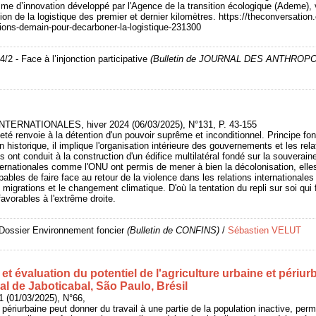
me d’innovation développé par l'Agence de la transition écologique (Ademe), 
on de la logistique des premier et dernier kilomètres. https://theconversation.
tions-demain-pour-decarboner-la-logistique-231300
/2 - Face à l’injonction participative
(Bulletin de JOURNAL DES ANTHRO
TERNATIONALES, hiver 2024 (06/03/2025), N°131, P. 43-155
té renvoie à la détention d'un pouvoir suprême et inconditionnel. Principe fon
 historique, il implique l'organisation intérieure des gouvernements et les rel
 ont conduit à la construction d'un édifice multilatéral fondé sur la souverai
nternationales comme l'ONU ont permis de mener à bien la décolonisation, elle
pables de faire face au retour de la violence dans les relations internationales
migrations et le changement climatique. D'où la tentation du repli sur soi qui 
favorables à l'extrême droite.
 Dossier Environnement foncier
(Bulletin de CONFINS)
/
Sébastien VELUT
t évaluation du potentiel de l'agriculture urbaine et périur
l de Jaboticabal, São Paulo, Brésil
1 (01/03/2025), N°66,
t périurbaine peut donner du travail à une partie de la population inactive, perm