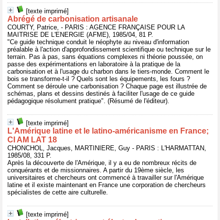
[texte imprimé]
Abrégé de carbonisation artisanale
COURTY, Patrice, - PARIS : AGENCE FRANÇAISE POUR LA
MAITRISE DE L'ENERGIE (AFME), 1985/04, 81 P.
"Ce guide technique conduit le néophyte au niveau d'information
préalable à l'action d'approfondissement scientifique ou technique sur le
terrain. Pas à pas, sans équations complexes ni théorie poussée, on
passe des expérimentations en laboratoire à la pratique de la
carbonisation et à l'usage du charbon dans le tiers-monde. Comment le
bois se transforme-t-il ? Quels sont les équipements, les fours ?
Comment se déroule une carbonisation ? Chaque page est illustrée de
schémas, plans et dessins destinés à faciliter l'usage de ce guide
pédagogique résolument pratique". (Résumé de l'éditeur).
[texte imprimé]
L'Amérique latine et le latino-américanisme en France;
CI AM LAT 18
CHONCHOL, Jacques, MARTINIERE, Guy - PARIS : L'HARMATTAN,
1985/08, 331 P.
Après la découverte de l'Amérique, il y a eu de nombreux récits de
conquérants et de missionnaires. A partir du 19ème siècle, les
universitaires et chercheurs ont commencé à travailler sur l'Amérique
latine et il existe maintenant en France une corporation de chercheurs
spécialistes de cette aire culturelle.
[texte imprimé]