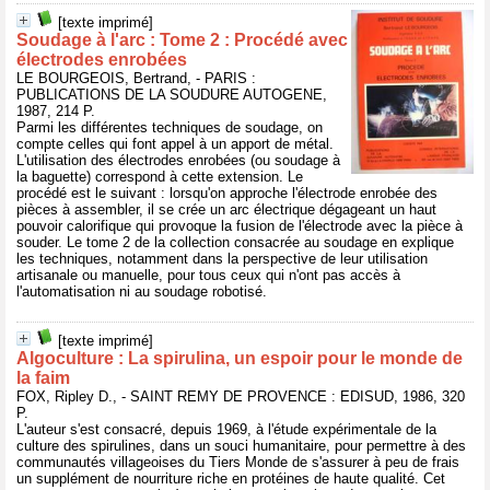
[texte imprimé]
Soudage à l'arc : Tome 2 : Procédé avec
électrodes enrobées
LE BOURGEOIS, Bertrand, - PARIS :
PUBLICATIONS DE LA SOUDURE AUTOGENE,
1987, 214 P.
Parmi les différentes techniques de soudage, on
compte celles qui font appel à un apport de métal.
L'utilisation des électrodes enrobées (ou soudage à
la baguette) correspond à cette extension. Le
procédé est le suivant : lorsqu'on approche l'électrode enrobée des
pièces à assembler, il se crée un arc électrique dégageant un haut
pouvoir calorifique qui provoque la fusion de l'électrode avec la pièce à
souder. Le tome 2 de la collection consacrée au soudage en explique
les techniques, notamment dans la perspective de leur utilisation
artisanale ou manuelle, pour tous ceux qui n'ont pas accès à
l'automatisation ni au soudage robotisé.
[texte imprimé]
Algoculture : La spirulina, un espoir pour le monde de
la faim
FOX, Ripley D., - SAINT REMY DE PROVENCE : EDISUD, 1986, 320
P.
L'auteur s'est consacré, depuis 1969, à l'étude expérimentale de la
culture des spirulines, dans un souci humanitaire, pour permettre à des
communautés villageoises du Tiers Monde de s'assurer à peu de frais
un supplément de nourriture riche en protéines de haute qualité. Cet