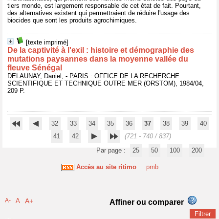
tiers monde, est largement responsable de cet état de fait. Pourtant,
des alternatives existent qui permettraient de réduire l'usage des
biocides que sont les produits agrochimiques.
[texte imprimé]
De la captivité à l'exil : histoire et démographie des
mutations paysannes dans la moyenne vallée du
fleuve Sénégal
DELAUNAY, Daniel, - PARIS : OFFICE DE LA RECHERCHE
SCIENTIFIQUE ET TECHNIQUE OUTRE MER (ORSTOM), 1984/04,
209 P.
32
33
34
35
36
37
38
39
40
41
42
(721 - 740 / 837)
Par page :
25
50
100
200
Accès au site ritimo
pmb
A-
A
A+
Affiner ou comparer