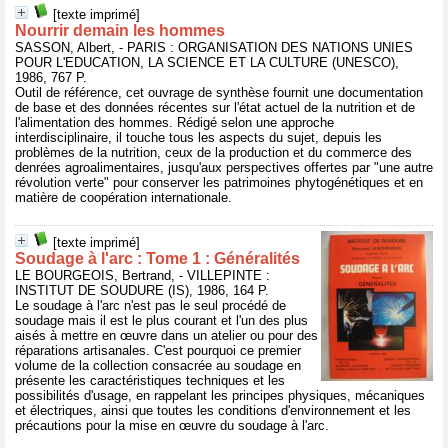
[texte imprimé]
Nourrir demain les hommes
SASSON, Albert, - PARIS : ORGANISATION DES NATIONS UNIES
POUR L'EDUCATION, LA SCIENCE ET LA CULTURE (UNESCO),
1986, 767 P.
Outil de référence, cet ouvrage de synthèse fournit une documentation
de base et des données récentes sur l'état actuel de la nutrition et de
l'alimentation des hommes. Rédigé selon une approche
interdisciplinaire, il touche tous les aspects du sujet, depuis les
problèmes de la nutrition, ceux de la production et du commerce des
denrées agroalimentaires, jusqu'aux perspectives offertes par "une autre
révolution verte" pour conserver les patrimoines phytogénétiques et en
matière de coopération internationale.
[texte imprimé]
Soudage à l'arc : Tome 1 : Généralités
LE BOURGEOIS, Bertrand, - VILLEPINTE :
INSTITUT DE SOUDURE (IS), 1986, 164 P.
Le soudage à l'arc n'est pas le seul procédé de
soudage mais il est le plus courant et l'un des plus
aisés à mettre en œuvre dans un atelier ou pour des
réparations artisanales. C'est pourquoi ce premier
volume de la collection consacrée au soudage en
présente les caractéristiques techniques et les
possibilités d'usage, en rappelant les principes physiques, mécaniques
et électriques, ainsi que toutes les conditions d'environnement et les
précautions pour la mise en œuvre du soudage à l'arc.