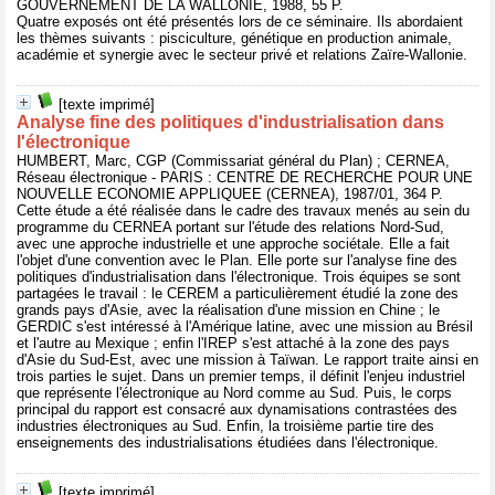
GOUVERNEMENT DE LA WALLONIE, 1988, 55 P.
Quatre exposés ont été présentés lors de ce séminaire. Ils abordaient
les thèmes suivants : pisciculture, génétique en production animale,
académie et synergie avec le secteur privé et relations Zaïre-Wallonie.
[texte imprimé]
Analyse fine des politiques d'industrialisation dans
l'électronique
HUMBERT, Marc, CGP (Commissariat général du Plan) ; CERNEA,
Réseau électronique - PARIS : CENTRE DE RECHERCHE POUR UNE
NOUVELLE ECONOMIE APPLIQUEE (CERNEA), 1987/01, 364 P.
Cette étude a été réalisée dans le cadre des travaux menés au sein du
programme du CERNEA portant sur l'étude des relations Nord-Sud,
avec une approche industrielle et une approche sociétale. Elle a fait
l'objet d'une convention avec le Plan. Elle porte sur l'analyse fine des
politiques d'industrialisation dans l'électronique. Trois équipes se sont
partagées le travail : le CEREM a particulièrement étudié la zone des
grands pays d'Asie, avec la réalisation d'une mission en Chine ; le
GERDIC s'est intéressé à l'Amérique latine, avec une mission au Brésil
et l'autre au Mexique ; enfin l'IREP s'est attaché à la zone des pays
d'Asie du Sud-Est, avec une mission à Taïwan. Le rapport traite ainsi en
trois parties le sujet. Dans un premier temps, il définit l'enjeu industriel
que représente l'électronique au Nord comme au Sud. Puis, le corps
principal du rapport est consacré aux dynamisations contrastées des
industries électroniques au Sud. Enfin, la troisième partie tire des
enseignements des industrialisations étudiées dans l'électronique.
[texte imprimé]