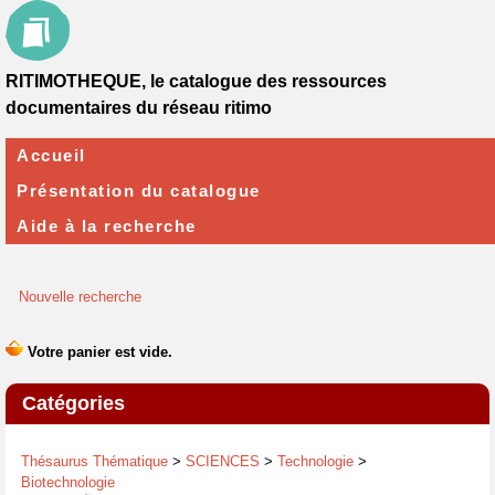
RITIMOTHEQUE, le catalogue des ressources
documentaires du réseau ritimo
Accueil
Présentation du catalogue
Aide à la recherche
Nouvelle recherche
Catégories
Thésaurus Thématique
>
SCIENCES
>
Technologie
>
Biotechnologie