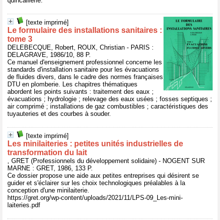
quincaillerie.
[texte imprimé]
Le formulaire des installations sanitaires :
tome 3
DELEBECQUE, Robert, ROUX, Christian - PARIS :
DELAGRAVE, 1986/10, 88 P.
Ce manuel d'enseignement professionnel concerne les
standards d'installation sanitaire pour les évacuations
de fluides divers, dans le cadre des normes françaises
DTU en plomberie. Les chapitres thématiques
abordent les points suivants : traitement des eaux ;
évacuations ; hydrologie ; relevage des eaux usées ; fosses septiques ;
air comprimé ; installations de gaz combustibles ; caractéristiques des
tuyauteries et des courbes à souder.
[texte imprimé]
Les minilaiteries : petites unités industrielles de
transformation du lait
, GRET (Professionnels du développement solidaire) - NOGENT SUR
MARNE : GRET, 1986, 133 P.
Ce dossier propose une aide aux petites entreprises qui désirent se
guider et s'éclairer sur les choix technologiques préalables à la
conception d'une minilaiterie.
https://gret.org/wp-content/uploads/2021/11/LPS-09_Les-mini-
laiteries.pdf