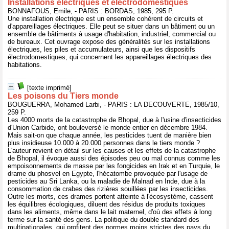
Installations électriques et électrodomestiques
BONNAFOUS, Emile, - PARIS : BORDAS, 1985, 295 P.
Une installation électrique est un ensemble cohérent de circuits et
d'appareillages électriques. Elle peut se situer dans un bâtiment ou un
ensemble de bâtiments à usage d'habitation, industriel, commercial ou
de bureaux. Cet ouvrage expose des généralités sur les installations
électriques, les piles et accumulateurs, ainsi que les dispositifs
électrodomestiques, qui concernent les appareillages électriques des
habitations.
[texte imprimé]
Les poisons du Tiers monde
BOUGUERRA, Mohamed Larbi, - PARIS : LA DECOUVERTE, 1985/10,
259 P.
Les 4000 morts de la catastrophe de Bhopal, due à l'usine d'insecticides
d'Union Carbide, ont bouleversé le monde entier en décembre 1984.
Mais sait-on que chaque année, les pesticides tuent de manière bien
plus insidieuse 10.000 à 20.000 personnes dans le tiers monde ?
L'auteur revient en détail sur les causes et les effets de la catastrophe
de Bhopal, il évoque aussi des épisodes peu ou mal connus comme les
empoisonnements de masse par les fongicides en Irak et en Turquie, le
drame du phosvel en Egypte, l'hécatombe provoquée par l'usage de
pesticides au Sri Lanka, ou la maladie de Malnad en Inde, due à la
consommation de crabes des rizières souillées par les insecticides.
Outre les morts, ces drames portent atteinte à l'écosystème, cassent
les équilibres écologiques, diluent des résidus de produits toxiques
dans les aliments, même dans le lait maternel, d'où des effets à long
terme sur la santé des gens. La politique du double standard des
multinationales, qui profitent des normes moins strictes des pays du