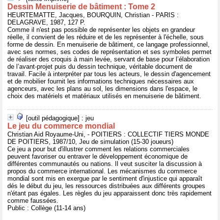
Dessin Menuiserie de bâtiment : Tome 2
HEURTEMATTE, Jacques, BOURQUIN, Christian - PARIS :
DELAGRAVE, 1987, 127 P.
Comme il n'est pas possible de représenter les objets en grandeur
réelle, il convient de les réduire et de les représenter à l'échelle, sous
forme de dessin. En menuiserie de bâtiment, ce langage professionnel,
avec ses normes, ses codes de représentation et ses symboles permet
de réaliser des croquis à main levée, servant de base pour l’élaboration
de l’avant-projet puis du dessin technique, véritable document de
travail. Facile à interpréter par tous les acteurs, le dessin d'agencement
et de mobilier fournit les informations techniques nécessaires aux
agenceurs, avec les plans au sol, les dimensions dans l'espace, le
choix des matériels et matériaux utilisés en menuiserie de bâtiment.
[outil pédagogique] : jeu
Le jeu du commerce mondial
Christian Aid Royaume-Uni, - POITIERS : COLLECTIF TIERS MONDE
DE POITIERS, 1987/10, Jeu de simulation (15-30 joueurs)
Ce jeu a pour but d'illustrer comment les relations commerciales
peuvent favoriser ou entraver le développement économique de
différentes communautés ou nations. Il veut susciter la discussion à
propos du commerce international. Les mécanismes du commerce
mondial sont mis en exergue par le sentiment d'injustice qui apparaît
dés le début du jeu, les ressources distribuées aux différents groupes
n'étant pas égales. Les règles du jeu apparaissent donc très rapidement
comme faussées.
Public : Collège (11-14 ans)