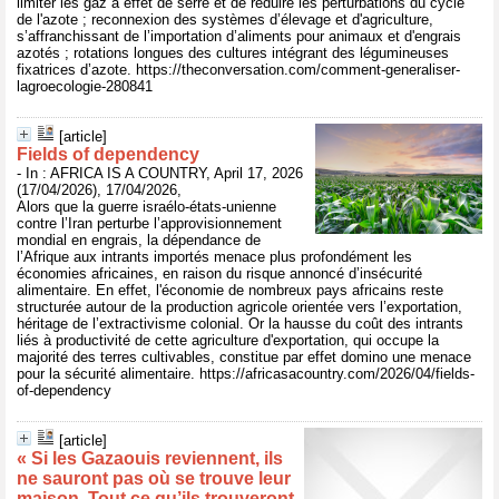
limiter les gaz à effet de serre et de réduire les perturbations du cycle
de l'azote ; reconnexion des systèmes d’élevage et d'agriculture,
s’affranchissant de l’importation d’aliments pour animaux et d'engrais
azotés ; rotations longues des cultures intégrant des légumineuses
fixatrices d’azote. https://theconversation.com/comment-generaliser-
lagroecologie-280841
[article]
Fields of dependency
- In : AFRICA IS A COUNTRY, April 17, 2026
(17/04/2026), 17/04/2026,
Alors que la guerre israélo-états-unienne
contre l’Iran perturbe l’approvisionnement
mondial en engrais, la dépendance de
l’Afrique aux intrants importés menace plus profondément les
économies africaines, en raison du risque annoncé d’insécurité
alimentaire. En effet, l'économie de nombreux pays africains reste
structurée autour de la production agricole orientée vers l’exportation,
héritage de l’extractivisme colonial. Or la hausse du coût des intrants
liés à productivité de cette agriculture d'exportation, qui occupe la
majorité des terres cultivables, constitue par effet domino une menace
pour la sécurité alimentaire. https://africasacountry.com/2026/04/fields-
of-dependency
[article]
« Si les Gazaouis reviennent, ils
ne sauront pas où se trouve leur
maison. Tout ce qu’ils trouveront,