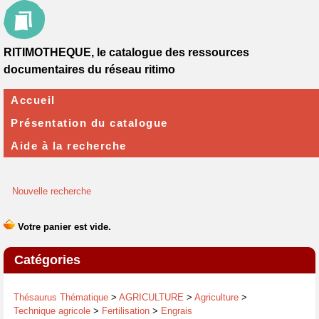
RITIMOTHEQUE, le catalogue des ressources
documentaires du réseau ritimo
Accueil
Présentation du catalogue
Aide à la recherche
Nouvelle recherche
Catégories
Thésaurus Thématique
>
AGRICULTURE
>
Agriculture
>
Technique agricole
>
Fertilisation
>
Engrais