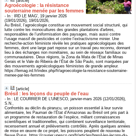
[article]
Agroécologie : la résistance
souterraine menée par les femmes
- In : IRD LE MAG', 19 janvier 2026
(19/01/2026), 19/01/2026,
Au Brésil, l’agroécologie constitue un mouvement social structuré, qui
lutte contre les monocultures des grandes plantations d'arbres,
responsables de l’uniformisation des paysages, mais aussi contre
l’usage massif de pesticides et contre l’extractivisme minier. Une
recherche-action féministe révèle les pratiques agroécologiques des
femmes, dont une large part repose sur un travail peu reconnu, donnant
lieu à des échanges non monétaires, au sein de réseaux familiaux ou
communautaires. Deux régions, la Zona da Mata de l’État de Minas
Gerais et le Vale do Ribeira de l’État de São Paulo, sont marquées par
des mouvements agroécologiques féministes de grande ampleur.
https://lemag.ird.fr/index.php/fr/agroecologie-la-resistance-souterraine-
menee-par-les-femmes
[article]
Brésil : les leçons du peuple de l’eau
- In : LE COURRIER DE L'UNESCO, janvier-mars 2026 (12/01/2026),
S.N.,
Confrontés au déclin du pirarucu, un poisson essentiel à leur survie
alimentaire, les Paumari de l’État d’Amazonas au Brésil ont pris part à
un programme de restauration de l’espèce, mêlant connaissances
scientifiques et traditionnelles, qui combinent surveillance territoriale,
recensement annuel et prélèvements contrôlés. Après quelques années
de mise en œuvre de ce projet, les poissons peuplent de nouveau le
fleuve Purus. https://courier.unesco.org/fr/articles/bresil-les-lecons-du-