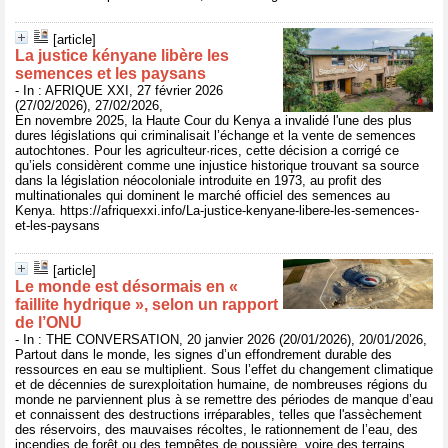
[article]
La justice kényane libère les
semences et les paysans
- In : AFRIQUE XXI, 27 février 2026
(27/02/2026), 27/02/2026,
En novembre 2025, la Haute Cour du Kenya a invalidé l'une des plus
dures législations qui criminalisait l’échange et la vente de semences
autochtones. Pour les agriculteur·rices, cette décision a corrigé ce
qu’iels considèrent comme une injustice historique trouvant sa source
dans la législation néocoloniale introduite en 1973, au profit des
multinationales qui dominent le marché officiel des semences au
Kenya. https://afriquexxi.info/La-justice-kenyane-libere-les-semences-
et-les-paysans
[article]
Le monde est désormais en «
faillite hydrique », selon un rapport
de l’ONU
- In : THE CONVERSATION, 20 janvier 2026 (20/01/2026), 20/01/2026,
Partout dans le monde, les signes d’un effondrement durable des
ressources en eau se multiplient. Sous l’effet du changement climatique
et de décennies de surexploitation humaine, de nombreuses régions du
monde ne parviennent plus à se remettre des périodes de manque d’eau
et connaissent des destructions irréparables, telles que l'assèchement
des réservoirs, des mauvaises récoltes, le rationnement de l’eau, des
incendies de forêt ou des tempêtes de poussière, voire des terrains