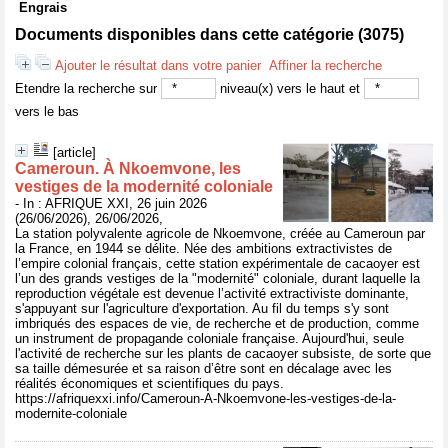
Engrais
Documents disponibles dans cette catégorie (
3075
)
Ajouter le résultat dans votre panier
Affiner la recherche
Etendre la recherche sur
niveau(x) vers le haut et
vers le bas
[article]
Cameroun. À Nkoemvone, les
vestiges de la modernité coloniale
- In : AFRIQUE XXI, 26 juin 2026
(26/06/2026), 26/06/2026,
La station polyvalente agricole de Nkoemvone, créée au Cameroun par
la France, en 1944 se délite. Née des ambitions extractivistes de
l’empire colonial français, cette station expérimentale de cacaoyer est
l’un des grands vestiges de la "modernité" coloniale, durant laquelle la
reproduction végétale est devenue l’activité extractiviste dominante,
s'appuyant sur l'agriculture d'exportation. Au fil du temps s'y sont
imbriqués des espaces de vie, de recherche et de production, comme
un instrument de propagande coloniale française. Aujourd'hui, seule
l'activité de recherche sur les plants de cacaoyer subsiste, de sorte que
sa taille démesurée et sa raison d’être sont en décalage avec les
réalités économiques et scientifiques du pays.
https://afriquexxi.info/Cameroun-A-Nkoemvone-les-vestiges-de-la-
modernite-coloniale