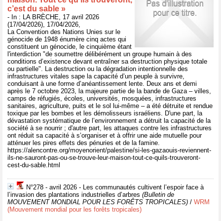
c’est du sable »
- In : LA BRÈCHE, 17 avril 2026
(17/04/2026), 17/04/2026,
La Convention des Nations Unies sur le
génocide de 1948 énumère cinq actes qui
constituent un génocide, le cinquième étant
l'interdiction "de soumettre délibérément un groupe humain à des
conditions d’existence devant entraîner sa destruction physique totale
ou partielle". La destruction ou la dégradation intentionnelle des
infrastructures vitales sape la capacité d’un peuple à survivre,
conduisant à une forme d’anéantissement lente. Deux ans et demi
après le 7 octobre 2023, la majeure partie de la bande de Gaza – villes,
camps de réfugiés, écoles, universités, mosquées, infrastructures
sanitaires, agriculture, puits et le sol lui-même – a été détruite et rendue
toxique par les bombes et les démolisseurs israéliens. D'une part, la
dévastation systématique de l’environnement a détruit la capacité de la
société à se nourrir ; d'autre part, les attaques contre les infrastructures
ont réduit sa capacité à s’organiser et à offrir une aide mutuelle pour
atténuer les pires effets des pénuries et de la famine.
https://alencontre.org/moyenorient/palestine/si-les-gazaouis-reviennent-
ils-ne-sauront-pas-ou-se-trouve-leur-maison-tout-ce-quils-trouveront-
cest-du-sable.html
N°278 - avril 2026 - Les communautés cultivent l’espoir face à
l’invasion des plantations industrielles d’arbres
(Bulletin de
MOUVEMENT MONDIAL POUR LES FORÊTS TROPICALES)
/
WRM
(Mouvement mondial pour les forêts tropicales)