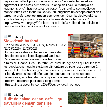
paysannes luttent pour survivre au cœur d'un véritable désert vert,
aggravant l’insécurité alimentaire, la crise de l’eau, le manque de
logements et d’infrastructures de base. À qui profite ce modèle de
monocultures et d’industrialisation, qui engendre un accaparement des
terres, accroît la concentration des revenus, réduit la biodiversité et
expulse les agriculteur·rices autochtones de leurs territoires ?
https://www.wrm.org.uy/fr/articles-du-bulletin/la-vallee-de-la-cellulose-le-
cerrado-bresilien-assiege-par-leucalyptus
[article]
Slow death by food
- In : AFRICA IS A COUNTRY, March 11, 2026
(11/03/2026), 11/03/2026,
On dénombre des centaines de mines d'or
abandonnées par l'orpaillage artisanal sur
d'anciennes terres arables dans les zones
rurales du Ghana. L'eau, la terre, les produits agricoles qui nourrissent
les populations, tout le système alimentaire du pays est corrompu à
cause de l’extraction illégale d’or, qui a empoisonné durablement le sol
et les rivières, s’est infiltrée dans les cultures et les ressources
halieutiques, et a transformé le système alimentaire national en un
problème de santé publique à long terme.
https://africasacountry.com/2026/03/slow-death-by-food
[article]
Huile de palme, cacao, café… qui
travaillera demain dans les