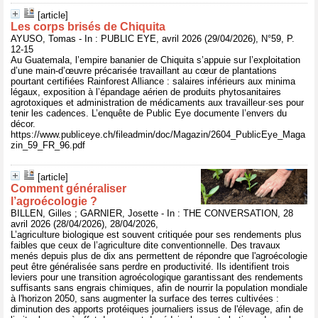
[article]
Les corps brisés de Chiquita
AYUSO, Tomas - In : PUBLIC EYE, avril 2026 (29/04/2026), N°59, P.
12-15
Au Guatemala, l’empire bananier de Chiquita s’appuie sur l’exploitation
d’une main-d’œuvre précarisée travaillant au cœur de plantations
pourtant certifiées Rainforest Alliance : salaires inférieurs aux minima
légaux, exposition à l’épandage aérien de produits phytosanitaires
agrotoxiques et administration de médicaments aux travailleur·ses pour
tenir les cadences. L’enquête de Public Eye documente l’envers du
décor.
https://www.publiceye.ch/fileadmin/doc/Magazin/2604_PublicEye_Maga
zin_59_FR_96.pdf
[article]
Comment généraliser
l’agroécologie ?
BILLEN, Gilles ; GARNIER, Josette - In : THE CONVERSATION, 28
avril 2026 (28/04/2026), 28/04/2026,
L’agriculture biologique est souvent critiquée pour ses rendements plus
faibles que ceux de l’agriculture dite conventionnelle. Des travaux
menés depuis plus de dix ans permettent de répondre que l'agroécologie
peut être généralisée sans perdre en productivité. Ils identifient trois
leviers pour une transition agroécologique garantissant des rendements
suffisants sans engrais chimiques, afin de nourrir la population mondiale
à l'horizon 2050, sans augmenter la surface des terres cultivées :
diminution des apports protéiques journaliers issus de l'élevage, afin de