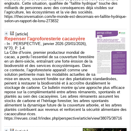
engloutis. Cette situation, qualifiée de "faillite hydrique" touche des
milliards de personnes avec des conséquences déjà visibles sur
l’agriculture, les écosystèmes et la vie des sociétés.
https://theconversation.com/le-monde-est-desormais-en-faillite-hydrique-
selon-un-rapport-de-lonu-273832
[article]
Repenser l’agroforesterie cacaoyère
- In : PERSPECTIVE, janvier 2026 (20/01/2026),
N°70, P. 1-4
La Côte d’Ivoire, premier producteur mondial de
cacao, a perdu l’essentiel de sa couverture forestière
en un demi-siècle, entraînant une forte érosion de la
biodiversité et des services écosystémiques. Dans
ce contexte, l’agroforesterie apparaît comme une
solution pertinente mais les modalités actuelles de sa
mise en œuvre, souvent fondée sur des plantations standardisées,
peinent à restaurer la biodiversité et à accroître durablement le
stockage de carbone. Ce bulletin montre qu’une approche plus efficace
repose sur la complémentarité entre arbres rémanents, spontanés et
plantés au sein des cacaoyères. Les arbres rémanents assurent les
stocks de carbone et l’héritage forestier, les arbres spontanés
alimentent la dynamique future de la couverture arborée, et les arbres
plantés contribuent aux revenus et renforcent la sécurité alimentaire des
cacaoculteur·rices.
https://revues.cirad.fr/index.php/perspective/article/view/38075/38716