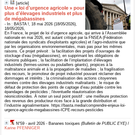
[article]
Une « loi d’urgence agricole » pour
plus d’élevages industriels et plus
de mégabassines
- In : BASTA !, 18 mai 2026 (18/05/2026),
18/05/2026,
En France, le projet de loi d’urgence agricole, qui arrive à l’Assemblée
nationale en mai 2026, est autant critiqué par la FNSEA (Fédération
nationale des syndicats d'exploitants agricoles) et l’agro-industrie que
par les organisations environnementales, mais pas pour les mêmes
raisons. Ce projet prévoit : la facilitation des projets d’ouvrages de
stockage d’eau (mégabassines), en supprimant les obligations de
réunions publiques ; la facilitation de l’implantation d’élevages
industriels (fermes-usines ou poulaillers géants), propices à la
maltraitance animale et à la propagation de maladies ; la fragilisation
des recours, le promoteur de projet industriel pouvant réclamer des
dommages et intérêts ; la criminalisation des actions citoyennes
menées contre des élevages industriels maltraitants ; le risque de
défaut de protection des points de captage d’eau potable contre les
épandages de pesticides ; l'éventuelle réautorisation des
néonicotinoïdes. À noter un seul point positif : une meilleure protection
des revenus des producteur·rices face à la grande distribution et
l’industrie agroalimentaire. https://basta.media/comprendre-enjeux-loi-
urgence-agricole-megabassines-ICPE-recours-pesticides
N°59 - avril 2026 - Bananes toxiques
(Bulletin de PUBLIC EYE)
/
Karine PFENNIGER