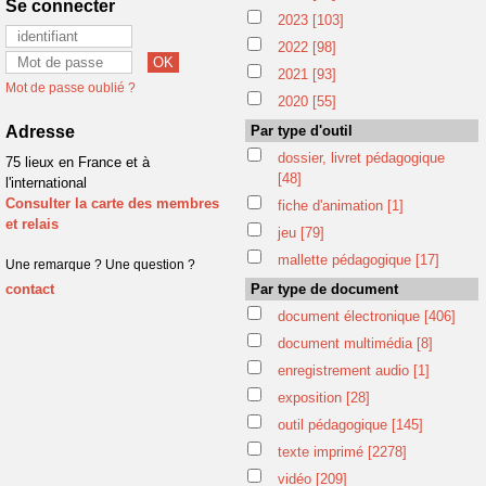
Se connecter
2023
[103]
2022
[98]
2021
[93]
Mot de passe oublié ?
2020
[55]
Adresse
Par type d'outil
dossier, livret pédagogique
75 lieux en France et à
[48]
l'international
Consulter la carte des membres
fiche d'animation
[1]
et relais
jeu
[79]
mallette pédagogique
[17]
Une remarque ? Une question ?
contact
Par type de document
document électronique
[406]
document multimédia
[8]
enregistrement audio
[1]
exposition
[28]
outil pédagogique
[145]
texte imprimé
[2278]
vidéo
[209]