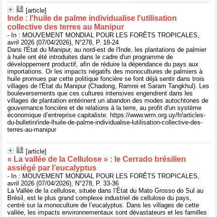
[article]
Inde : l'huile de palme individualise l'utilisation
collective des terres au Manipur
- In : MOUVEMENT MONDIAL POUR LES FORÊTS TROPICALES,
avril 2026 (07/04/2026), N°278, P. 18-24
Dans l'État du Manipur, au nord-est de l'Inde, les plantations de palmier
à huile ont été introduites dans le cadre d'un programme de
développement productif, afin de réduire la dépendance du pays aux
importations. Or les impacts négatifs des monocultures de palmiers à
huile promues par cette politique foncière se font déjà sentir dans trois
villages de l'État du Manipur (Chadong, Ramrei et Saram Tangkhul). Les
bouleversements que ces cultures intensives engendrent dans les
villages de plantation entérinent un abandon des modes autochtones de
gouvernance foncière et de relations à la terre, au profit d'un système
économique d’entreprise capitaliste. https://www.wrm.org.uy/fr/articles-
du-bulletin/inde-lhuile-de-palme-individualise-lutilisation-collective-des-
terres-au-manipur
[article]
« La vallée de la Cellulose » : le Cerrado brésilien
assiégé par l’eucalyptus
- In : MOUVEMENT MONDIAL POUR LES FORÊTS TROPICALES,
avril 2026 (07/04/2026), N°278, P. 33-36
La Vallée de la cellulose, située dans l’État du Mato Grosso do Sul au
Brésil, est le plus grand complexe industriel de cellulose du pays,
centré sur la monoculture de l’eucalyptus. Dans les villages de cette
vallée, les impacts environnementaux sont dévastateurs et les familles