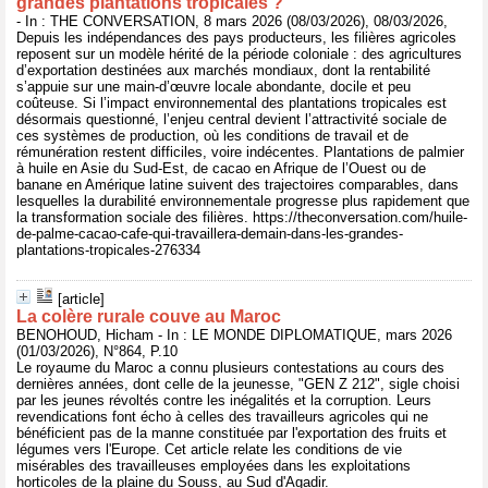
grandes plantations tropicales ?
- In : THE CONVERSATION, 8 mars 2026 (08/03/2026), 08/03/2026,
Depuis les indépendances des pays producteurs, les filières agricoles
reposent sur un modèle hérité de la période coloniale : des agricultures
d’exportation destinées aux marchés mondiaux, dont la rentabilité
s’appuie sur une main-d’œuvre locale abondante, docile et peu
coûteuse. Si l’impact environnemental des plantations tropicales est
désormais questionné, l’enjeu central devient l’attractivité sociale de
ces systèmes de production, où les conditions de travail et de
rémunération restent difficiles, voire indécentes. Plantations de palmier
à huile en Asie du Sud-Est, de cacao en Afrique de l’Ouest ou de
banane en Amérique latine suivent des trajectoires comparables, dans
lesquelles la durabilité environnementale progresse plus rapidement que
la transformation sociale des filières. https://theconversation.com/huile-
de-palme-cacao-cafe-qui-travaillera-demain-dans-les-grandes-
plantations-tropicales-276334
[article]
La colère rurale couve au Maroc
BENOHOUD, Hicham - In : LE MONDE DIPLOMATIQUE, mars 2026
(01/03/2026), N°864, P.10
Le royaume du Maroc a connu plusieurs contestations au cours des
dernières années, dont celle de la jeunesse, "GEN Z 212", sigle choisi
par les jeunes révoltés contre les inégalités et la corruption. Leurs
revendications font écho à celles des travailleurs agricoles qui ne
bénéficient pas de la manne constituée par l'exportation des fruits et
légumes vers l'Europe. Cet article relate les conditions de vie
misérables des travailleuses employées dans les exploitations
horticoles de la plaine du Souss, au Sud d'Agadir.