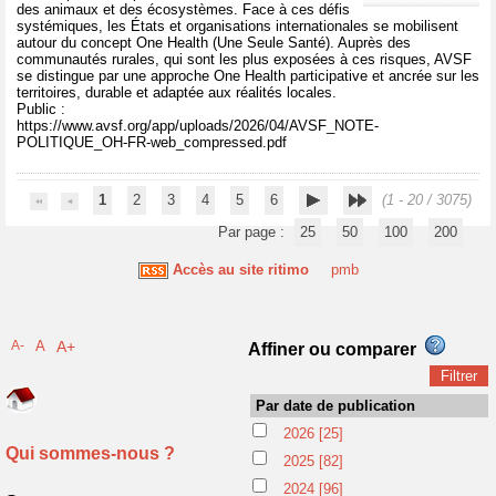
des animaux et des écosystèmes. Face à ces défis
systémiques, les États et organisations internationales se mobilisent
autour du concept One Health (Une Seule Santé). Auprès des
communautés rurales, qui sont les plus exposées à ces risques, AVSF
se distingue par une approche One Health participative et ancrée sur les
territoires, durable et adaptée aux réalités locales.
Public :
https://www.avsf.org/app/uploads/2026/04/AVSF_NOTE-
POLITIQUE_OH-FR-web_compressed.pdf
1
2
3
4
5
6
(1 - 20 / 3075)
Par page :
25
50
100
200
Accès au site ritimo
pmb
A-
A
A+
Affiner ou comparer
Par date de publication
2026
[25]
Qui sommes-nous ?
2025
[82]
2024
[96]