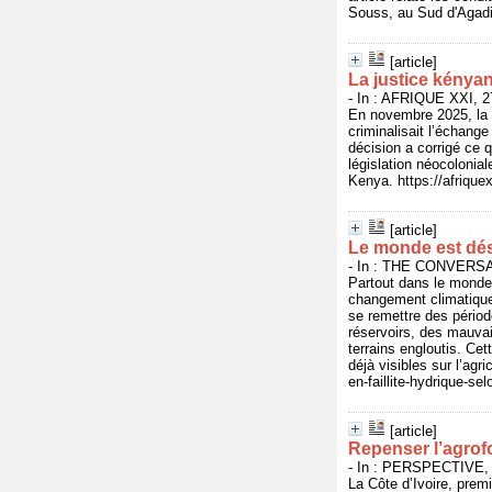
Souss, au Sud d'Agadi
[article]
La justice kénya
- In : AFRIQUE XXI, 27
En novembre 2025, la H
criminalisait l’échang
décision a corrigé ce 
législation néocolonia
Kenya. https://afrique
[article]
Le monde est déso
- In : THE CONVERSAT
Partout dans le monde,
changement climatique
se remettre des périod
réservoirs, des mauvai
terrains engloutis. Ce
déjà visibles sur l’ag
en-faillite-hydrique-se
[article]
Repenser l’agrof
- In : PERSPECTIVE, j
La Côte d’Ivoire, prem