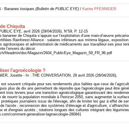
26 - Bananes toxiques
(Bulletin de PUBLIC EYE)
/
Karine PFENNIGER
 de Chiquita
UBLIC EYE, avril 2026 (29/04/2026), N°59, P. 12-15
 bananier de Chiquita s’appuie sur l’exploitation d’une main-d’œuvre précaris
rtifiées Rainforest Alliance : salaires inférieurs aux minima légaux, expositio
es agrotoxiques et administration de médicaments aux travailleur·ses pour ten
te l’envers du décor.
e.ch/fileadmin/doc/Magazin/2604_PublicEye_Magazin_59_FR_96.pdf
ser l’agroécologie ?
NIER, Josette - In : THE CONVERSATION, 28 avril 2026 (28/04/2026),
e est souvent critiquée pour ses rendements plus faibles que ceux de l’agricult
is plus de dix ans permettent de répondre que l'agroécologie peut être géné
ifient trois leviers pour une transition agroécologique garantissant des rendem
n de nourrir la population mondiale à l'horizon 2050, sans augmenter la surface
protéiques journaliers issus de l'élevage, afin de limiter les gaz à effet de ser
de l'azote ; reconnexion des systèmes d’élevage et d'agriculture, s’affranchis
x et d'engrais azotés ; rotations longues des cultures intégrant des légumineu
on.com/comment-generaliser-lagroecologie-280841