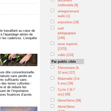
document
multimédia
[8]
enregistrement
audio
[1]
exposition
[29]
outil
ée travaillant au cœur de
pédagogique
n à l’épandage aérien de
[146]
ir les cadences. L’enquête
texte imprimé
[2370]
vidéo
[210]
Par public cible
Élémentaire (6-
ure dite conventionnelle.
10 ans)
[37]
ralisée sans perdre en
Maternelle (3-4-
ents suffisants sans
 des terres cultivées :
5 ans)
[39]
re et de réduire les
Cycle 2 (6-7
sant de l’importation
ans)
[98]
ses fixatrices d’azote.
6ème/5ème
[99]
4ème/3ème