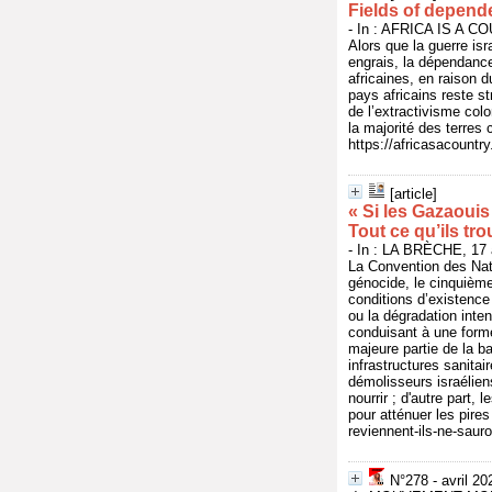
Fields of depen
- In : AFRICA IS A CO
Alors que la guerre is
engrais, la dépendanc
africaines, en raison 
pays africains reste st
de l’extractivisme colo
la majorité des terres 
https://africasacountr
[article]
« Si les Gazaouis
Tout ce qu’ils tro
- In : LA BRÈCHE, 17 a
La Convention des Nat
génocide, le cinquième
conditions d’existence 
ou la dégradation inten
conduisant à une form
majeure partie de la b
infrastructures sanitai
démolisseurs israélien
nourrir ; d'autre part, 
pour atténuer les pires
reviennent-ils-ne-saur
N°278 - avril 20