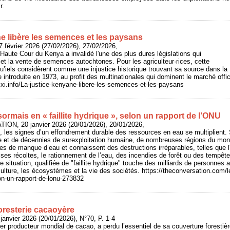
r.
ne libère les semences et les paysans
 février 2026 (27/02/2026), 27/02/2026,
aute Cour du Kenya a invalidé l'une des plus dures législations qui
e et la vente de semences autochtones. Pour les agriculteur·rices, cette
qu’iels considèrent comme une injustice historique trouvant sa source dans la
le introduite en 1973, au profit des multinationales qui dominent le marché of
xxi.info/La-justice-kenyane-libere-les-semences-et-les-paysans
rmais en « faillite hydrique », selon un rapport de l’ONU
ION, 20 janvier 2026 (20/01/2026), 20/01/2026,
 les signes d’un effondrement durable des ressources en eau se multiplient. 
 et de décennies de surexploitation humaine, de nombreuses régions du mon
es de manque d’eau et connaissent des destructions irréparables, telles que
ses récoltes, le rationnement de l’eau, des incendies de forêt ou des tempête
tte situation, qualifiée de "faillite hydrique" touche des milliards de personn
riculture, les écosystèmes et la vie des sociétés. https://theconversation.com
lon-un-rapport-de-lonu-273832
oresterie cacaoyère
anvier 2026 (20/01/2026), N°70, P. 1-4
ier producteur mondial de cacao, a perdu l’essentiel de sa couverture forestiè