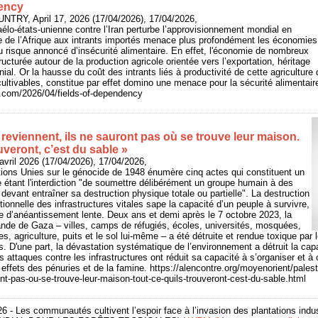
dency
UNTRY, April 17, 2026 (17/04/2026), 17/04/2026,
raélo-états-unienne contre l’Iran perturbe l’approvisionnement mondial en
e de l’Afrique aux intrants importés menace plus profondément les économies
du risque annoncé d’insécurité alimentaire. En effet, l'économie de nombreux
ructurée autour de la production agricole orientée vers l’exportation, héritage
nial. Or la hausse du coût des intrants liés à productivité de cette agriculture
cultivables, constitue par effet domino une menace pour la sécurité alimentair
y.com/2026/04/fields-of-dependency
 reviennent, ils ne sauront pas où se trouve leur maison.
uveront, c’est du sable »
vril 2026 (17/04/2026), 17/04/2026,
ions Unies sur le génocide de 1948 énumère cinq actes qui constituent un
 étant l'interdiction "de soumettre délibérément un groupe humain à des
devant entraîner sa destruction physique totale ou partielle". La destruction
tionnelle des infrastructures vitales sape la capacité d’un peuple à survivre,
e d’anéantissement lente. Deux ans et demi après le 7 octobre 2023, la
ande de Gaza – villes, camps de réfugiés, écoles, universités, mosquées,
res, agriculture, puits et le sol lui-même – a été détruite et rendue toxique par
s. D'une part, la dévastation systématique de l’environnement a détruit la cap
les attaques contre les infrastructures ont réduit sa capacité à s’organiser et à 
 effets des pénuries et de la famine. https://alencontre.org/moyenorient/palest
ont-pas-ou-se-trouve-leur-maison-tout-ce-quils-trouveront-cest-du-sable.html
26 - Les communautés cultivent l’espoir face à l’invasion des plantations indus