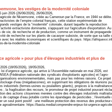
mvone, les vestiges de la modernité coloniale
 juin 2026 (26/06/2026), 26/06/2026,
e agricole de Nkoemvone, créée au Cameroun par la France, en 1944 se délite.
activistes de l’empire colonial français, cette station expérimentale de
grands vestiges de la "modernité" coloniale, durant laquelle la reproduction
activité extractiviste dominante, s'appuyant sur l'agriculture d'exportation. Au
 de vie, de recherche et de production, comme un instrument de propagande c
tivité de recherche sur les plants de cacaoyer subsiste, de sorte que sa taill
e avec les réalités économiques et scientifiques du pays. https://afriquexxi.
s-de-la-modernite-coloniale
ce agricole » pour plus d’élevages industriels et plus de
 2026 (18/05/2026), 18/05/2026,
 loi d’urgence agricole, qui arrive à l’Assemblée nationale en mai 2026, est
FNSEA (Fédération nationale des syndicats d'exploitants agricoles) et l’agro-
organisations environnementales, mais pas pour les mêmes raisons. Ce projet pré
stockage d’eau (mégabassines), en supprimant les obligations de réunions publi
es industriels (fermes-usines ou poulaillers géants), propices à la maltraitance
s ; la fragilisation des recours, le promoteur de projet industriel pouvant r
sation des actions citoyennes menées contre des élevages industriels maltraitan
ts de captage d’eau potable contre les épandages de pesticides ; l'éventuelle 
er un seul point positif : une meilleure protection des revenus des producteur·
strie agroalimentaire. https://basta.media/comprendre-enjeux-loi-urgence-agric