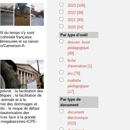
2023
[106]
2022
[99]
2021
[93]
2020
[54]
 fil du temps s'y sont
Par type d'outil
oloniale française.
e démesurée et sa raison
dossier, livret
info/Cameroun-A-
pédagogique
[49]
fiche
d'animation
[1]
jeu
[79]
mallette
pédagogique
voit : la facilitation des
[17]
ques ; la facilitation de
Par type de
 animale et à la
éclamer des dommages et
document
ts ; le risque de défaut
document
réautorisation des
rices face à la grande
électronique
ole-megabassines-ICPE-
[415]