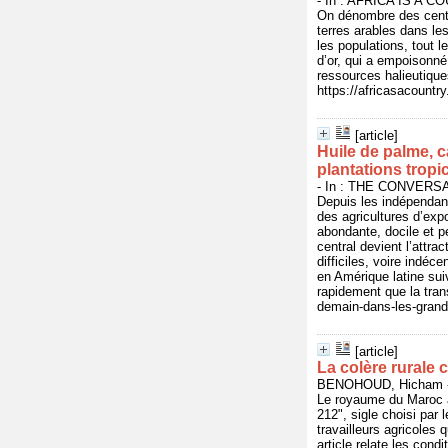
- In : AFRICA IS A CO
On dénombre des centai
terres arables dans les
les populations, tout 
d’or, qui a empoisonné 
ressources halieutique
https://africasacountr
[article]
Huile de palme, c
plantations tropi
- In : THE CONVERSAT
Depuis les indépendanc
des agricultures d’exp
abondante, docile et p
central devient l’attra
difficiles, voire indé
en Amérique latine sui
rapidement que la tran
demain-dans-les-grand
[article]
La colère rurale
BENOHOUD, Hicham - 
Le royaume du Maroc a
212", sigle choisi par 
travailleurs agricoles 
article relate les cond