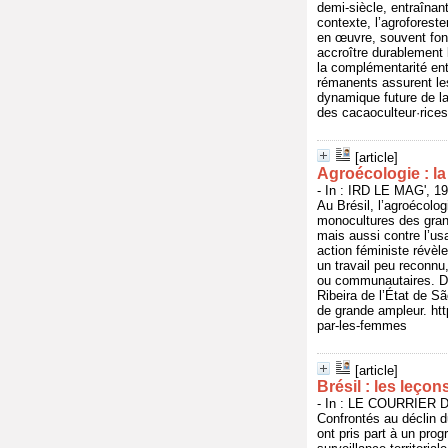
demi-siècle, entraînan
contexte, l’agroforest
en œuvre, souvent fond
accroître durablement 
la complémentarité en
rémanents assurent les
dynamique future de la
des cacaoculteur·rices
[article]
Agroécologie : l
- In : IRD LE MAG', 19
Au Brésil, l’agroécolog
monocultures des grand
mais aussi contre l’us
action féministe révèl
un travail peu reconnu
ou communautaires. De
Ribeira de l’État de 
de grande ampleur. htt
par-les-femmes
[article]
Brésil : les leço
- In : LE COURRIER D
Confrontés au déclin d
ont pris part à un pro