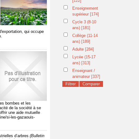
[122]
Enseignement
supérieur
[174]
Cycle 3 (8-10
ans)
[181]
 d'exportation, qui occupe
Collège (11-14
e.
ans)
[189]
Adulte
[284]
Lycée (15-17
ans)
[313]
Enseignant /
animateur
[337]
 les bombes et les
acité de la société à se
offrir une aide mutuelle
ine/si-les-gazaouis-
trielles d’arbres
(Bulletin