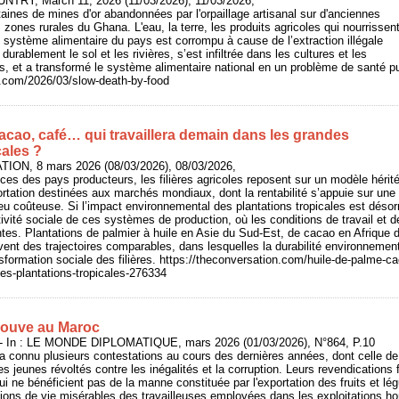
UNTRY, March 11, 2026 (11/03/2026), 11/03/2026,
nes de mines d'or abandonnées par l'orpaillage artisanal sur d'anciennes
 zones rurales du Ghana. L'eau, la terre, les produits agricoles qui nourrissen
le système alimentaire du pays est corrompu à cause de l’extraction illégale
durablement le sol et les rivières, s’est infiltrée dans les cultures et les
s, et a transformé le système alimentaire national en un problème de santé p
y.com/2026/03/slow-death-by-food
acao, café… qui travaillera demain dans les grandes
cales ?
ION, 8 mars 2026 (08/03/2026), 08/03/2026,
es des pays producteurs, les filières agricoles reposent sur un modèle hérité 
ortation destinées aux marchés mondiaux, dont la rentabilité s’appuie sur un
eu coûteuse. Si l’impact environnemental des plantations tropicales est désor
ctivité sociale de ces systèmes de production, où les conditions de travail et 
centes. Plantations de palmier à huile en Asie du Sud-Est, de cacao en Afrique
vent des trajectoires comparables, dans lesquelles la durabilité environnemen
sformation sociale des filières. https://theconversation.com/huile-de-palme-cac
es-plantations-tropicales-276334
 couve au Maroc
In : LE MONDE DIPLOMATIQUE, mars 2026 (01/03/2026), N°864, P.10
 connu plusieurs contestations au cours des dernières années, dont celle d
les jeunes révoltés contre les inégalités et la corruption. Leurs revendications
qui ne bénéficient pas de la manne constituée par l'exportation des fruits et l
itions de vie misérables des travailleuses employées dans les exploitations hor