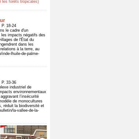
es forêts tropicales)
pur
P. 18-24
ans le cadre d'un
 les impacts négatifs des
illages de l'État du
ngendrent dans les
lations à la terre, au
n/inde-lhuile-de-palme-
P. 33-36
lexe industriel de
s impacts environnementaux
 aggravant l’insécurité
e modèle de monocultures
 réduit la biodiversité et
lletin/la-vallee-de-la-