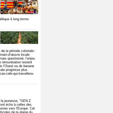
t
ublique à long terme.
de la période coloniale :
e main-d’œuvre locale
mais questionné, l’enjeu
de rémunération restent
 de l’Ouest ou de banane
tale progresse plus
ao-cafe-qui-travaillera-
e la jeunesse, "GEN Z
 font écho à celles des
égumes vers l'Europe. Cet
ticoles de la plaine du