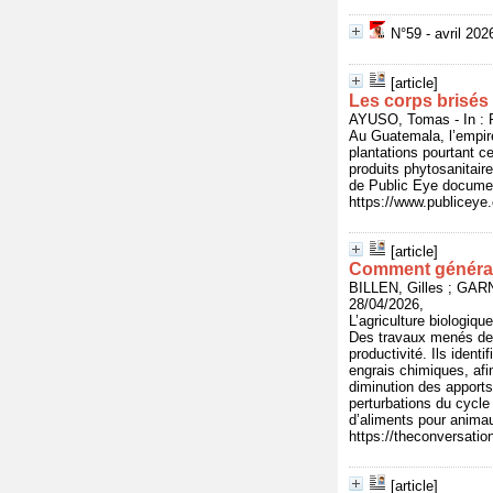
N°59 - avril 20
[article]
Les corps brisés
AYUSO, Tomas - In : P
Au Guatemala, l’empire
plantations pourtant ce
produits phytosanitair
de Public Eye documen
https://www.publicey
[article]
Comment générali
BILLEN, Gilles ; GAR
28/04/2026,
L’agriculture biologiqu
Des travaux menés depu
productivité. Ils ident
engrais chimiques, afi
diminution des apports 
perturbations du cycle 
d’aliments pour animau
https://theconversati
[article]