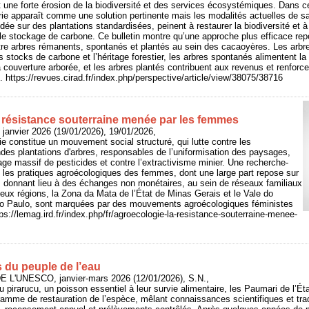
t une forte érosion de la biodiversité et des services écosystémiques. Dans c
erie apparaît comme une solution pertinente mais les modalités actuelles de s
ée sur des plantations standardisées, peinent à restaurer la biodiversité et à
le stockage de carbone. Ce bulletin montre qu’une approche plus efficace rep
tre arbres rémanents, spontanés et plantés au sein des cacaoyères. Les arbr
 stocks de carbone et l’héritage forestier, les arbres spontanés alimentent la
 couverture arborée, et les arbres plantés contribuent aux revenus et renforcen
. https://revues.cirad.fr/index.php/perspective/article/view/38075/38716
a résistance souterraine menée par les femmes
 janvier 2026 (19/01/2026), 19/01/2026,
ie constitue un mouvement social structuré, qui lutte contre les
es plantations d'arbres, responsables de l’uniformisation des paysages,
age massif de pesticides et contre l’extractivisme minier. Une recherche-
e les pratiques agroécologiques des femmes, dont une large part repose sur
, donnant lieu à des échanges non monétaires, au sein de réseaux familiaux
ux régions, la Zona da Mata de l’État de Minas Gerais et le Vale do
São Paulo, sont marquées par des mouvements agroécologiques féministes
ps://lemag.ird.fr/index.php/fr/agroecologie-la-resistance-souterraine-menee-
ns du peuple de l’eau
E L'UNESCO, janvier-mars 2026 (12/01/2026), S.N.,
u pirarucu, un poisson essentiel à leur survie alimentaire, les Paumari de l’É
gramme de restauration de l’espèce, mêlant connaissances scientifiques et tra