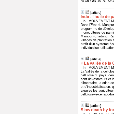
de MOUVEMENT MON
[article]
Inde : l'huile de 
- In : MOUVEMENT MO
Dans l'État du Manipur,
programme de développ
monocultures de palmier
Manipur (Chadong, Ram
villages de plantation
profit d'un système éco
individualise-lutilisati
[article]
« La vallée de la 
- In : MOUVEMENT MO
La Vallée de la cellul
cellulose du pays, cen
sont dévastateurs et le
alimentaire, la crise 
et d’industrialisation,
expulse les agriculteur
cellulose-le-cerrado-br
[article]
Slow death by fo