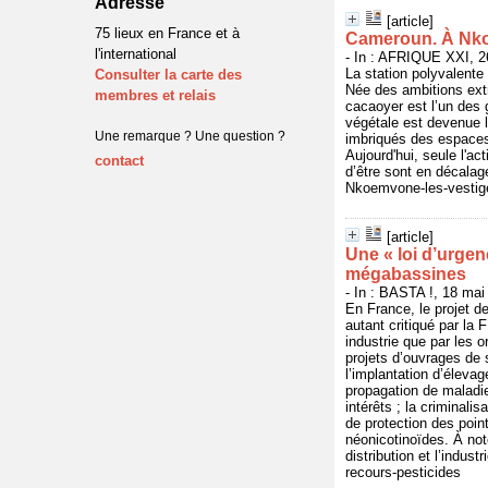
Adresse
[article]
75 lieux en France et à
Cameroun. À Nkoe
l'international
- In : AFRIQUE XXI, 26
La station polyvalent
Consulter la carte des
Née des ambitions extr
membres et relais
cacaoyer est l’un des 
végétale est devenue l’
Une remarque ? Une question ?
imbriqués des espaces
Aujourd'hui, seule l'ac
contact
d’être sont en décalag
Nkoemvone-les-vestige
[article]
Une « loi d’urgen
mégabassines
- In : BASTA !, 18 mai
En France, le projet de
autant critiqué par la 
industrie que par les 
projets d’ouvrages de 
l’implantation d’élevag
propagation de maladie
intérêts ; la criminali
de protection des poin
néonicotinoïdes. À not
distribution et l’indu
recours-pesticides