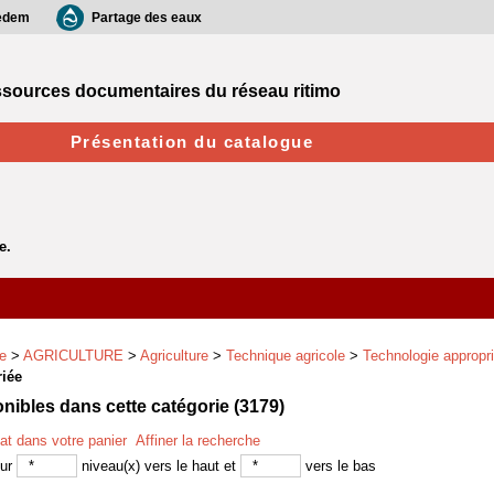
edem
Partage des eaux
sources documentaires du réseau ritimo
Présentation du catalogue
e
>
AGRICULTURE
>
Agriculture
>
Technique agricole
>
Technologie appropr
iée
ibles dans cette catégorie (
3179
)
tat dans votre panier
Affiner la recherche
sur
niveau(x) vers le haut et
vers le bas