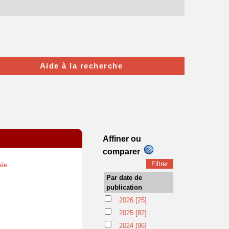
Aide à la recherche
Affiner ou
comparer
iée
Par date de
publication
2026
[25]
2025
[82]
2024
[96]