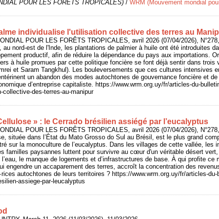
DIAL POUR LES FORÊTS TROPICALES)
/
WRM (Mouvement mondial pour l
palme individualise l'utilisation collective des terres au Mani
NDIAL POUR LES FORÊTS TROPICALES, avril 2026 (07/04/2026), N°278, 
 au nord-est de l'Inde, les plantations de palmier à huile ont été introduites d
ement productif, afin de réduire la dépendance du pays aux importations. Or
s à huile promues par cette politique foncière se font déjà sentir dans trois v
rei et Saram Tangkhul). Les bouleversements que ces cultures intensives e
 entérinent un abandon des modes autochtones de gouvernance foncière et de re
nomique d’entreprise capitaliste. https://www.wrm.org.uy/fr/articles-du-bulleti
on-collective-des-terres-au-manipur
Cellulose » : le Cerrado brésilien assiégé par l’eucalyptus
NDIAL POUR LES FORÊTS TROPICALES, avril 2026 (07/04/2026), N°278, 
ose, située dans l’État du Mato Grosso do Sul au Brésil, est le plus grand comp
tré sur la monoculture de l’eucalyptus. Dans les villages de cette vallée, le
s familles paysannes luttent pour survivre au cœur d'un véritable désert vert,
de l’eau, le manque de logements et d’infrastructures de base. À qui profite c
 qui engendre un accaparement des terres, accroît la concentration des revenus,
·rices autochtones de leurs territoires ? https://www.wrm.org.uy/fr/articles-du-bu
esilien-assiege-par-leucalyptus
od