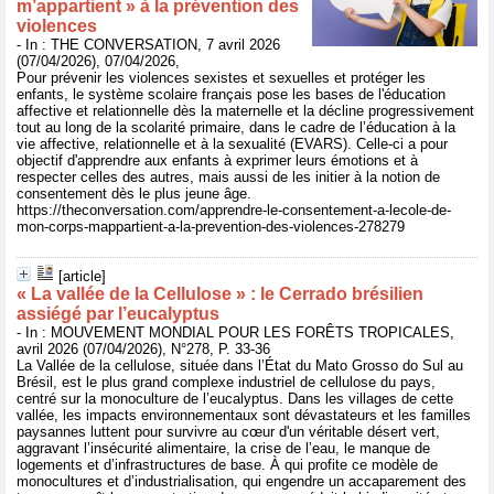
m’appartient » à la prévention des
violences
- In : THE CONVERSATION, 7 avril 2026
(07/04/2026), 07/04/2026,
Pour prévenir les violences sexistes et sexuelles et protéger les
enfants, le système scolaire français pose les bases de l'éducation
affective et relationnelle dès la maternelle et la décline progressivement
tout au long de la scolarité primaire, dans le cadre de l’éducation à la
vie affective, relationnelle et à la sexualité (EVARS). Celle-ci a pour
objectif d'apprendre aux enfants à exprimer leurs émotions et à
respecter celles des autres, mais aussi de les initier à la notion de
consentement dès le plus jeune âge.
https://theconversation.com/apprendre-le-consentement-a-lecole-de-
mon-corps-mappartient-a-la-prevention-des-violences-278279
[article]
« La vallée de la Cellulose » : le Cerrado brésilien
assiégé par l’eucalyptus
- In : MOUVEMENT MONDIAL POUR LES FORÊTS TROPICALES,
avril 2026 (07/04/2026), N°278, P. 33-36
La Vallée de la cellulose, située dans l’État du Mato Grosso do Sul au
Brésil, est le plus grand complexe industriel de cellulose du pays,
centré sur la monoculture de l’eucalyptus. Dans les villages de cette
vallée, les impacts environnementaux sont dévastateurs et les familles
paysannes luttent pour survivre au cœur d'un véritable désert vert,
aggravant l’insécurité alimentaire, la crise de l’eau, le manque de
logements et d’infrastructures de base. À qui profite ce modèle de
monocultures et d’industrialisation, qui engendre un accaparement des