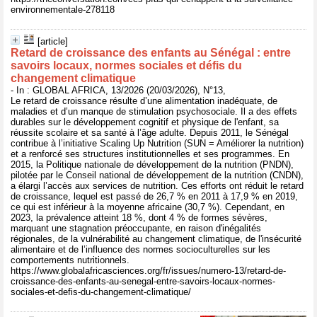
environnementale-278118
[article]
Retard de croissance des enfants au Sénégal : entre
savoirs locaux, normes sociales et défis du
changement climatique
- In : GLOBAL AFRICA, 13/2026 (20/03/2026), N°13,
Le retard de croissance résulte d’une alimentation inadéquate, de
maladies et d’un manque de stimulation psychosociale. Il a des effets
durables sur le développement cognitif et physique de l'enfant, sa
réussite scolaire et sa santé à l’âge adulte. Depuis 2011, le Sénégal
contribue à l’initiative Scaling Up Nutrition (SUN = Améliorer la nutrition)
et a renforcé ses structures institutionnelles et ses programmes. En
2015, la Politique nationale de développement de la nutrition (PNDN),
pilotée par le Conseil national de développement de la nutrition (CNDN),
a élargi l’accès aux services de nutrition. Ces efforts ont réduit le retard
de croissance, lequel est passé de 26,7 % en 2011 à 17,9 % en 2019,
ce qui est inférieur à la moyenne africaine (30,7 %). Cependant, en
2023, la prévalence atteint 18 %, dont 4 % de formes sévères,
marquant une stagnation préoccupante, en raison d'inégalités
régionales, de la vulnérabilité au changement climatique, de l'insécurité
alimentaire et de l’influence des normes socioculturelles sur les
comportements nutritionnels.
https://www.globalafricasciences.org/fr/issues/numero-13/retard-de-
croissance-des-enfants-au-senegal-entre-savoirs-locaux-normes-
sociales-et-defis-du-changement-climatique/