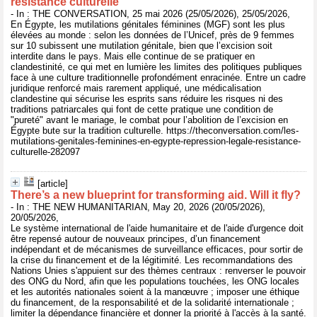
résistance culturelle
- In : THE CONVERSATION, 25 mai 2026 (25/05/2026), 25/05/2026,
En Égypte, les mutilations génitales féminines (MGF) sont les plus
élevées au monde : selon les données de l’Unicef, près de 9 femmes
sur 10 subissent une mutilation génitale, bien que l’excision soit
interdite dans le pays. Mais elle continue de se pratiquer en
clandestinité, ce qui met en lumière les limites des politiques publiques
face à une culture traditionnelle profondément enracinée. Entre un cadre
juridique renforcé mais rarement appliqué, une médicalisation
clandestine qui sécurise les esprits sans réduire les risques ni des
traditions patriarcales qui font de cette pratique une condition de
"pureté" avant le mariage, le combat pour l’abolition de l’excision en
Égypte bute sur la tradition culturelle. https://theconversation.com/les-
mutilations-genitales-feminines-en-egypte-repression-legale-resistance-
culturelle-282097
[article]
There’s a new blueprint for transforming aid. Will it fly?
- In : THE NEW HUMANITARIAN, May 20, 2026 (20/05/2026),
20/05/2026,
Le système international de l'aide humanitaire et de l'aide d'urgence doit
être repensé autour de nouveaux principes, d’un financement
indépendant et de mécanismes de surveillance efficaces, pour sortir de
la crise du financement et de la légitimité. Les recommandations des
Nations Unies s'appuient sur des thèmes centraux : renverser le pouvoir
des ONG du Nord, afin que les populations touchées, les ONG locales
et les autorités nationales soient à la manœuvre ; imposer une éthique
du financement, de la responsabilité et de la solidarité internationale ;
limiter la dépendance financière et donner la priorité à l'accès à la santé.