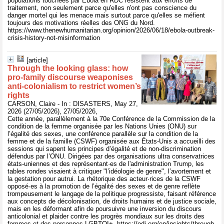
populations touchées par Ebola en RDC résistent aux efforts de
traitement, non seulement parce qu'elles n'ont pas conscience du
danger mortel qui les menace mais surtout parce qu'elles se méfient
toujours des motivations réelles des ONG du Nord.
https://www.thenewhumanitarian.org/opinion/2026/06/18/ebola-outbreak-
crisis-history-not-misinformation
[article]
Through the looking glass: how
pro-family discourse weaponises
anti-colonialism to restrict women’s
rights
CARSON, Claire - In : DISASTERS, May 27,
2026 (27/05/2026), 27/05/2026,
Cette année, parallèlement à la 70e Conférence de la Commission de la
condition de la femme organisée par les Nations Unies (ONU) sur
l’égalité des sexes, une conférence parallèle sur la condition de la
femme et de la famille (CSWF) organisée aux États-Unis a accueilli des
sessions qui sapent les principes d’égalité et de non-discrimination
défendus par l’ONU. Dirigées par des organisations ultra conservatrices
états-uniennes et des représentant·es de l'administration Trump, les
tables rondes visaient à critiquer "l’idéologie de genre", l’avortement et
la gestation pour autrui. La rhétorique des acteur·rices de la CSWF
opposé·es à la promotion de l’égalité des sexes et de genre reflète
trompeusement le langage de la politique progressiste, faisant référence
aux concepts de décolonisation, de droits humains et de justice sociale,
mais en les déformant afin de poursuivre une inversion du discours
anticolonial et plaider contre les progrès mondiaux sur les droits des
femmes et des personnes LGBTQI+. https://odi.org/en/insights/through-