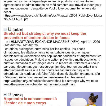
légaux, exposition à l’épandage aérien de produits phytosanitaires
agrotoxiques et administration de médicaments aux travailleur·ses pour
tenir les cadences. L’enquête de Public Eye documente l’envers du
décor.
https://www.publiceye.ch/fileadmin/doc/Magazin/2604_PublicEye_Maga
zin_59_FR_96.pdf
[article]
Stretched but strategic: why we must keep the
prevention of undernutrition in focus
- In : HUMANITARIAN EXCHANGE MAGAZINE (HEM), April 14, 2026
(14/04/2026), 14/04/2026,
Les crises prolongées entraînées par les conflits, les chocs
climatiques, les déplacements et les turbulences économiques
accroissent la vulnérabilité des populations touchées et augmentent les
risques de dénutrition. Malgré une action préventive multisectorielle, la
nutrition humanitaire est piégée dans un réflexe de traitement au coup
par coup, détournant des ressources limitées, tout en accordant une
attention insuffisante à la lutte contre les facteurs de risque de
dénutrition. La nutrition doit faire l'objet d'une évaluation en amont, afin
d'élaborer une action préventive parallèlement au traitement.
https://odihpn.org/en/publication/stretched-but-strategic-why-we-must-
keep-the-prevention-of-undernutrition-in-focus/#main
[article]
Apprendre le consentement à
l’école : de « mon corps