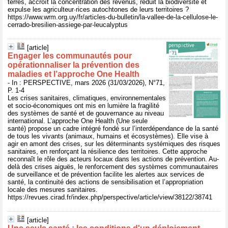
terres, accroît la concentration des revenus, réduit la biodiversité et
expulse les agriculteur·rices autochtones de leurs territoires ?
https://www.wrm.org.uy/fr/articles-du-bulletin/la-vallee-de-la-cellulose-le-
cerrado-bresilien-assiege-par-leucalyptus
[article]
Engager les communautés pour
opérationnaliser la prévention des
maladies et l’approche One Health
- In : PERSPECTIVE, mars 2026 (31/03/2026), N°71,
P. 1-4
Les crises sanitaires, climatiques, environnementales
et socio-économiques ont mis en lumière la fragilité
des systèmes de santé et de gouvernance au niveau
international. L’approche One Health (Une seule
santé) propose un cadre intégré fondé sur l’interdépendance de la santé
de tous les vivants (animaux, humains et écosystèmes). Elle vise à
agir en amont des crises, sur les déterminants systémiques des risques
sanitaires, en renforçant la résilience des territoires. Cette approche
reconnaît le rôle des acteurs locaux dans les actions de prévention. Au-
delà des crises aiguës, le renforcement des systèmes communautaires
de surveillance et de prévention facilite les alertes aux services de
santé, la continuité des actions de sensibilisation et l’appropriation
locale des mesures sanitaires.
https://revues.cirad.fr/index.php/perspective/article/view/38122/38741
[article]