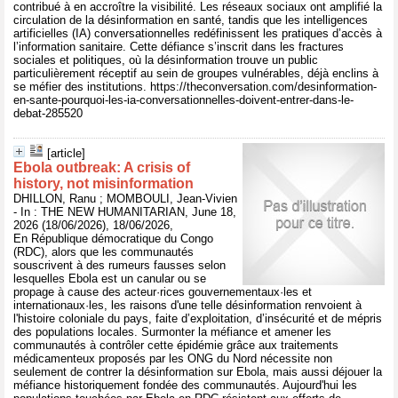
contribué à en accroître la visibilité. Les réseaux sociaux ont amplifié la
circulation de la désinformation en santé, tandis que les intelligences
artificielles (IA) conversationnelles redéfinissent les pratiques d’accès à
l’information sanitaire. Cette défiance s’inscrit dans les fractures
sociales et politiques, où la désinformation trouve un public
particulièrement réceptif au sein de groupes vulnérables, déjà enclins à
se méfier des institutions. https://theconversation.com/desinformation-
en-sante-pourquoi-les-ia-conversationnelles-doivent-entrer-dans-le-
debat-285520
[article]
Ebola outbreak: A crisis of
history, not misinformation
DHILLON, Ranu ; MOMBOULI, Jean-Vivien
- In : THE NEW HUMANITARIAN, June 18,
2026 (18/06/2026), 18/06/2026,
En République démocratique du Congo
(RDC), alors que les communautés
souscrivent à des rumeurs fausses selon
lesquelles Ebola est un canular ou se
propage à cause des acteur·rices gouvernementaux·les et
internationaux·les, les raisons d'une telle désinformation renvoient à
l'histoire coloniale du pays, faite d’exploitation, d’insécurité et de mépris
des populations locales. Surmonter la méfiance et amener les
communautés à contrôler cette épidémie grâce aux traitements
médicamenteux proposés par les ONG du Nord nécessite non
seulement de contrer la désinformation sur Ebola, mais aussi déjouer la
méfiance historiquement fondée des communautés. Aujourd'hui les