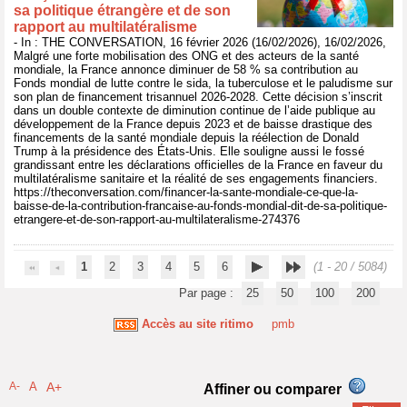
sa politique étrangère et de son
rapport au multilatéralisme
- In : THE CONVERSATION, 16 février 2026 (16/02/2026), 16/02/2026,
Malgré une forte mobilisation des ONG et des acteurs de la santé
mondiale, la France annonce diminuer de 58 % sa contribution au
Fonds mondial de lutte contre le sida, la tuberculose et le paludisme sur
son plan de financement trisannuel 2026-2028. Cette décision s’inscrit
dans un double contexte de diminution continue de l’aide publique au
développement de la France depuis 2023 et de baisse drastique des
financements de la santé mondiale depuis la réélection de Donald
Trump à la présidence des États-Unis. Elle souligne aussi le fossé
grandissant entre les déclarations officielles de la France en faveur du
multilatéralisme sanitaire et la réalité de ses engagements financiers.
https://theconversation.com/financer-la-sante-mondiale-ce-que-la-
baisse-de-la-contribution-francaise-au-fonds-mondial-dit-de-sa-politique-
etrangere-et-de-son-rapport-au-multilateralisme-274376
1
2
3
4
5
6
(1 - 20 / 5084)
Par page :
25
50
100
200
Accès au site ritimo
pmb
A-
A
A+
Affiner ou comparer