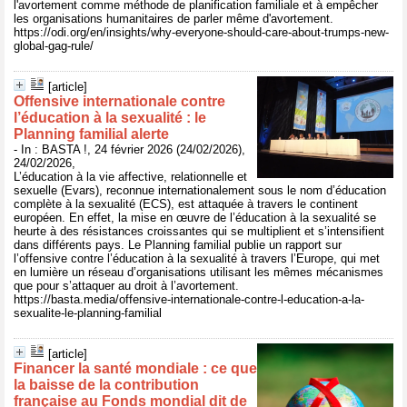
l'avortement comme méthode de planification familiale et à empêcher
les organisations humanitaires de parler même d'avortement.
https://odi.org/en/insights/why-everyone-should-care-about-trumps-new-
global-gag-rule/
[article]
Offensive internationale contre
l’éducation à la sexualité : le
Planning familial alerte
- In : BASTA !, 24 février 2026 (24/02/2026),
24/02/2026,
L’éducation à la vie affective, relationnelle et
sexuelle (Evars), reconnue internationalement sous le nom d’éducation
complète à la sexualité (ECS), est attaquée à travers le continent
européen. En effet, la mise en œuvre de l’éducation à la sexualité se
heurte à des résistances croissantes qui se multiplient et s’intensifient
dans différents pays. Le Planning familial publie un rapport sur
l’offensive contre l’éducation à la sexualité à travers l’Europe, qui met
en lumière un réseau d’organisations utilisant les mêmes mécanismes
que pour s’attaquer au droit à l’avortement.
https://basta.media/offensive-internationale-contre-l-education-a-la-
sexualite-le-planning-familial
[article]
Financer la santé mondiale : ce que
la baisse de la contribution
française au Fonds mondial dit de