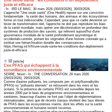
Une seule santé : les conditions d'un déploiement
juste et efficace
- In : IRD LE MAG', 30 mars 2026 (30/03/2026), 30/03/2026,
L'approche "Une seule santé" (One Health) repose sur une conviction
fondamentale : la santé des humains, des animaux et des écosystèmes
forme un tout indissociable. Cependant, pour que ce cadre devienne un
levier de transformation réel, l'approche ne doit pas reproduire les biais
de la santé mondiale, mais opérer une décolonisation en profondeur des
systèmes de production des savoirs, qui relèvent aujourd'hui d'une
gouvernance mondiale de la santé profondément asymétrique et
occidentalo-centrée, portant les stigmates d'une histoire coloniale qui a
institué une hiérarchisation durable des connaissances.
https://lemag.ird.fr/fr/une-seule-sante-les-conditions-dun-deploiement-
juste-et-efficace
[article]
Ces PFAS qui échappent à la
surveillance environnementale
SERRE, Ninon - In : THE CONVERSATION, 29 mars 2026
(29/03/2026), 29/03/2026,
Comme d'autres polluants, les composés per- et polyfluoroalkylés
(PFAS) ou "polluants éternels" se retrouvent dans les mers et les
océans. Si la présence de certains PFAS est surveillée depuis les
années 2000 par le biais de programmes environnementaux et
sanitaires, beaucoup d’autres ne font pas l’objet de réglementations
internationales, alors que de récents travaux révèlent des taux élevés
de PFAS dans les écosystèmes marins, dont les effets sur la santé
environnementale et humaine restent inconnus.
https://theconversation.com/ces-pfas-qui-echappent-a-la-surveillance-