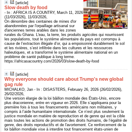
[article]
Slow death by food
- In : AFRICA IS A COUNTRY, March 11, 2026
(11/03/2026), 11/03/2026,
On dénombre des centaines de mines d'or
abandonnées par l'orpaillage artisanal sur
d'anciennes terres arables dans les zones
rurales du Ghana. L'eau, la terre, les produits agricoles qui nourrissent
les populations, tout le système alimentaire du pays est corrompu à
cause de l’extraction illégale d’or, qui a empoisonné durablement le sol
et les rivières, s’est infiltrée dans les cultures et les ressources
halieutiques, et a transformé le système alimentaire national en un
problème de santé publique à long terme.
https://africasacountry.com/2026/03/slow-death-by-food
[article]
Why everyone should care about Trump's new global
gag rule
MICHALKO, Jan - In : DISASTERS, February 26, 2026 (26/02/2026),
26/02/2026,
Une version élargie de la loi bâillon mondiale des États-Unis, encore
plus draconienne, entre en vigueur en 2026. Elle s’appliquera pour la
première fois à tous les financements américains non militaires, y
compris à l’aide humanitaire internationale. Ce n’est plus seulement la
justice mondiale en matière de reproduction et de genre qui est la cible
mais toutes les actions de promotion des droits humains, de l’égalité de
genre, des droits reproductifs et de l'avortement. Ce renforcement de la
loi bâillon mondiale vise à interdire tout financement états-unien de