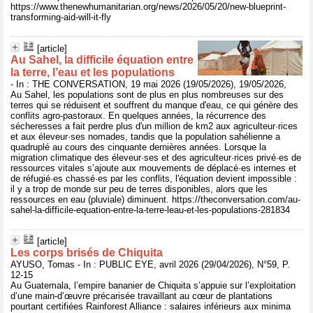
https://www.thenewhumanitarian.org/news/2026/05/20/new-blueprint-
transforming-aid-will-it-fly
[article]
Au Sahel, la difficile équation entre
la terre, l’eau et les populations
- In : THE CONVERSATION, 19 mai 2026 (19/05/2026), 19/05/2026,
Au Sahel, les populations sont de plus en plus nombreuses sur des
terres qui se réduisent et souffrent du manque d'eau, ce qui génère des
conflits agro-pastoraux. En quelques années, la récurrence des
sécheresses a fait perdre plus d'un million de km2 aux agriculteur·rices
et aux éleveur·ses nomades, tandis que la population sahélienne a
quadruplé au cours des cinquante dernières années. Lorsque la
migration climatique des éleveur·ses et des agriculteur·rices privé·es de
ressources vitales s’ajoute aux mouvements de déplacé·es internes et
de réfugié·es chassé·es par les conflits, l'équation devient impossible :
il y a trop de monde sur peu de terres disponibles, alors que les
ressources en eau (pluviale) diminuent. https://theconversation.com/au-
sahel-la-difficile-equation-entre-la-terre-leau-et-les-populations-281834
[article]
Les corps brisés de Chiquita
AYUSO, Tomas - In : PUBLIC EYE, avril 2026 (29/04/2026), N°59, P.
12-15
Au Guatemala, l’empire bananier de Chiquita s’appuie sur l’exploitation
d’une main-d’œuvre précarisée travaillant au cœur de plantations
pourtant certifiées Rainforest Alliance : salaires inférieurs aux minima