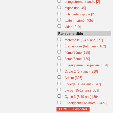
enregistrement audio
[2]
exposition
[45]
outil pédagogique
[213]
texte imprimé
[4058]
vidéo
[219]
Par public cible
Maternelle (3-4-5 ans)
[77]
Élémentaire (6-10 ans)
[102]
4ème/3ème
[155]
6ème/5ème
[180]
Enseignement supérieur
[184]
Cycle 2 (6-7 ans)
[210]
Adulte
[325]
Collège (11-14 ans)
[347]
Lycée (15-17 ans)
[369]
Cycle 3 (8-10 ans)
[394]
Enseignant / animateur
[427]