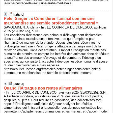
le-riche-heritage-de-la-cuisine-arabe-medievale
[article]
Peter Singer : « Considérer l’animal comme une
marchandise me semble profondément immoral »
SAVOLAINEN, Anuliina - In : LE COURRIER DE L'UNESCO, avril-juin
2025 (25/03/2025), S.N.,
Les conditions d'existence des animaux d'élevage sont déplorables
dans certaines exploitations intensives, ce qui n'empêche pas
l'humanité de manger de la viande. Depuis plusieurs décennies, le
philosophe australien Peter Singer s’attaque à cet angle mort de la
réflexion éthique. Dans cet entretien, il rappelle l’obligation morale des
humains de prendre en compte les intérêts des animaux donc de réduire
la souffrance des animaux d’élevage et de combattre l'idéologie du
spécisme, qui consiste à accepter l’idée que l'espèce humaine dispose
du droit d’exploiter les autres espèces.
https://courier.unesco.org/fr/articles/peter-singer-considerer-lanimal-
comme-une-marchandise-me-semble-profondement-immoral
[article]
Quand l’IA traque nos restes alimentaires
- In : LE COURRIER DE L'UNESCO, avril-juin 2025 (25/03/2025), S.N.,
À l’échelle mondiale, on estime que 20 % des aliments sont perdus,
gaspillés ou jetés. Pour réduire ce gaspillage, des collectivités font
appel à l’intelligence artificielle (IA) pour analyser les résidus
alimentaires qui finissent à la poubelle. Les données collectées leur
permettent d’adapter leurs commandes et les menus, et d'accommoder