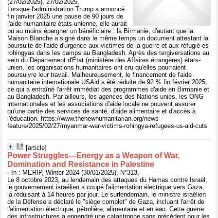
(27/02/2025), 27/02/2025,
Lorsque l'administration Trump a annoncé
fin janvier 2025 une pause de 90 jours de
l'aide humanitaire états-unienne, elle aurait
pu au moins épargner un bénéficiaire : la Birmanie, d'autant que la
Maison Blanche a signé dans le même temps un document attestant la
poursuite de l'aide d'urgence aux victimes de la guerre et aux réfugié·es
rohingyas dans les camps au Bangladesh. Après des tergiversations au
sein du Département d'État (ministère des Affaires étrangères) états-
unien, les organisations humanitaires ont cru qu'elles pourraient
poursuivre leur travail. Malheureusement, le financement de l'aide
humanitaire internationale USAid a été réduite de 92 % fin février 2025,
ce qui a entraîné l'arrêt immédiat des programmes d'aide en Birmanie et
au Bangladesh. Par ailleurs, les agences des Nations unies, les ONG
internationales et les associations d'aide locale ne pouvent assurer
qu'une partie des services de santé, d'aide alimentaire et d'accès à
l'éducation. https://www.thenewhumanitarian.org/news-
feature/2025/02/27/myanmar-war-victims-rohingya-refugees-us-aid-cuts
[article]
Power Struggles—Energy as a Weapon of War,
Domination and Resistance in Palestine
- In : MERIP, Winter 2024 (30/01/2025), N°313,
Le 8 octobre 2023, au lendemain des attaques du Hamas contre Israël,
le gouvernement israélien a coupé l'alimentation électrique vers Gaza,
la réduisant à 14 heures par jour. Le surlendemain, le ministre israélien
de la Défense a déclaré le "siège complet" de Gaza, incluant l'arrêt de
l'alimentation électrique, pétrolière, alimentaire et en eau. Cette guerre
des infrastructures a engendré une catastrophe sans précédent pour les