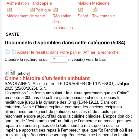
Alimentation
Handicapé·e
Maladie
Médecine
Politique
Médicament
de santé
Régulation
Santé
Toxicomanie
des
naissances
SANTÉ
Documents disponibles dans cette catégorie (
5084
)
Ajouter le résultat dans votre panier
Affiner la recherche
Etendre la recherche sur
niveau(x) vers le bas
[article]
Chine : histoire d’un festin ambulant
SAVOLAINEN, Anuliina - In : LE COURRIER DE L'UNESCO, avril-juin
2025 (25/03/2025), S.N.,
L'exposition "Un festin ambulant : la culture gastronomique en Chine"
présente 5 000 ans de culture gastronomique chinoise, depuis le
néolithique jusqu’à la dynastie des Qing (1644-1911). Dans cet
entretien, Nicole Chiang explique comment les anciens récipients
alimentaires témoignent de pratiques sociales et de rituels qui
résonnent encore aujourd’hui dans la cuisine chinoise. L'exposition doit
son titre de "festin ambulant" au fait que l’empereur ne prenait pas ses
repas à un endroit précis de la Cité interdite mais que la cuisine
impériale apportait ses repas à l’empereur, quel que fût l’endroit où il se
trouvait. https://courier.unesco.org/fr/articles/chine-histoire-dun-festin-