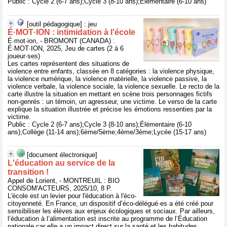
Public : Cycle 2 (6-7 ans);Cycle 3 (8-10 ans);Élémentaire (6-10 ans)
[outil pédagogique] : jeu
É·MOT·ION : intimidation à l'école
É·mot·ion, - BROMONT (CANADA) :
É·MOT·ION, 2025, Jeu de cartes (2 à 6
joueur·ses)
Les cartes représentent des situations de
violence entre enfants, classée en 8 catégories : la violence physique,
la violence numérique, la violence matérielle, la violence passive, la
violence verbale, la violence sociale, la violence sexuelle. Le recto de la
carte illustre la situation en mettant en scène trois personnages fictifs
non-genrés : un témoin, un agresseur, une victime. Le verso de la carte
explique la situation illustrée et précise les émotions ressenties par la
victime.
Public : Cycle 2 (6-7 ans);Cycle 3 (8-10 ans);Élémentaire (6-10
ans);Collège (11-14 ans);6ème/5ème;4ème/3ème;Lycée (15-17 ans)
[document électronique]
L'éducation au service de la
transition !
Appel de Lorient, - MONTREUIL : BIO
CONSOM'ACTEURS, 2025/10, 8 P.
L'école est un levier pour l'éducation à l'éco-
citoyenneté. En France, un dispositif d’éco-délégué·es a été créé pour
sensibiliser les élèves aux enjeux écologiques et sociaux. Par ailleurs,
l’éducation à l’alimentation est inscrite au programme de l’Éducation
nationale car elle a un impact direct sur la santé et les habitudes