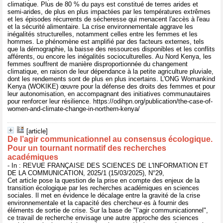
climatique. Plus de 80 % du pays est constitué de terres arides et
semi-arides, de plus en plus impactées par les températures extrêmes
et les épisodes récurrents de sécheresse qui menacent l'accès à l'eau
et la sécurité alimentaire. La crise environnementale aggrave les
inégalités structurelles, notamment celles entre les femmes et les
hommes. Le phénomène est amplifié par des facteurs externes, tels
que la démographie, la baisse des ressources disponibles et les conflits
afférents, ou encore les inégalités socioculturelles. Au Nord Kenya, les
femmes souffrent de manière disproportionnée du changement
climatique, en raison de leur dépendance à la petite agriculture pluviale,
dont les rendements sont de plus en plus incertains. L'ONG Womankind
Kenya (WOKIKE) œuvre pour la défense des droits des femmes et pour
leur autonomisation, en accompagnant des initiatives communautaires
pour renforcer leur résilience. https://odihpn.org/publication/the-case-of-
women-and-climate-change-in-northern-kenya/
[article]
De l’agir communicationnel au consensus écologique.
Pour un tournant normatif des recherches
académiques
- In : REVUE FRANÇAISE DES SCIENCES DE L'INFORMATION ET
DE LA COMMUNICATION, 2025/1 (15/03/2025), N°29,
Cet article pose la question de la prise en compte des enjeux de la
transition écologique par les recherches académiques en sciences
sociales. Il met en évidence le décalage entre la gravité de la crise
environnementale et la capacité des chercheur·es à fournir des
éléments de sortie de crise. Sur la base de "l’agir communicationnel",
ce travail de recherche envisage une autre approche des sciences