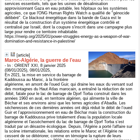
services essentiels, tels que les usines de désalinisation
approvisionnant Gaza en eau potable, les hôpitaux ou les systèmes
agricoles, ce que l'ONG Human Rights Watch a qualifié de "génocide
délibéré". Ce blackout énergétique dans la bande de Gaza est le
résultat de la construction d'un système énergétique contrôlé et
centralisé par Israël, dont la coupure s'inscrit dans une campagne plus
large pour rendre ce territoire inhabitable.
https://merip.org/2025/01/power-struggles-energy-as-a-weapon-of-war-
domination-and-resistance-in-palestine/
[article]
Maroc-Algérie, la guerre de l’eau
- In : ORIENT XXI, 8 janvier 2025
(08/01/2025), 08/01/2025,
En 2021, la mise en service du barrage de
Kaddoussa au Maroc, à la frontière
algérienne, en amont de l'oued Guir, qui draine les eaux du versant sud
des montagnes du Haut Atlas marocain, a entraîné la réduction de son
débit, fatale pour le lac de barrage de Djorf Torba construit dans les
années 1960 en aval, en territoire algérien, qui alimente la ville de
Béchar et ses environs ainsi que les terres agricoles d’Abadla. Les
sécheresses de ces dernières années ont déjà réduit le débit de l’oued
Guir et l’approvisionnement en eau de Béchar mais la construction du
barrage de Kaddoussa prive totalement d'eau la population locale
algérienne et l'assèchement du lac de barrage de Djorf Torba s’est
traduit par un désastre écologique. Depuis, l'Algérie a porté l'affaire sur
la scène internationale, les relations entre le Maroc et l’Algérie ne
cessent de se détériorer, comme en témoigne la rupture de leurs