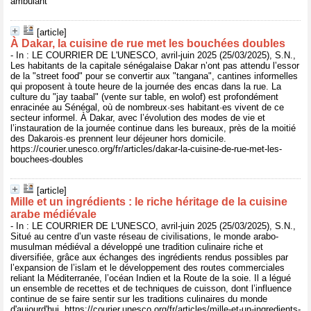
ambulant
[article]
À Dakar, la cuisine de rue met les bouchées doubles
- In : LE COURRIER DE L'UNESCO, avril-juin 2025 (25/03/2025), S.N.,
Les habitants de la capitale sénégalaise Dakar n’ont pas attendu l’essor
de la "street food" pour se convertir aux "tangana", cantines informelles
qui proposent à toute heure de la journée des encas dans la rue. La
culture du "jay taabal" (vente sur table, en wolof) est profondément
enracinée au Sénégal, où de nombreux·ses habitant·es vivent de ce
secteur informel. À Dakar, avec l’évolution des modes de vie et
l’instauration de la journée continue dans les bureaux, près de la moitié
des Dakarois·es prennent leur déjeuner hors domicile.
https://courier.unesco.org/fr/articles/dakar-la-cuisine-de-rue-met-les-
bouchees-doubles
[article]
Mille et un ingrédients : le riche héritage de la cuisine
arabe médiévale
- In : LE COURRIER DE L'UNESCO, avril-juin 2025 (25/03/2025), S.N.,
Situé au centre d’un vaste réseau de civilisations, le monde arabo-
musulman médiéval a développé une tradition culinaire riche et
diversifiée, grâce aux échanges des ingrédients rendus possibles par
l’expansion de l’islam et le développement des routes commerciales
reliant la Méditerranée, l’océan Indien et la Route de la soie. Il a légué
un ensemble de recettes et de techniques de cuisson, dont l’influence
continue de se faire sentir sur les traditions culinaires du monde
d'aujourd'hui. https://courier.unesco.org/fr/articles/mille-et-un-ingredients-