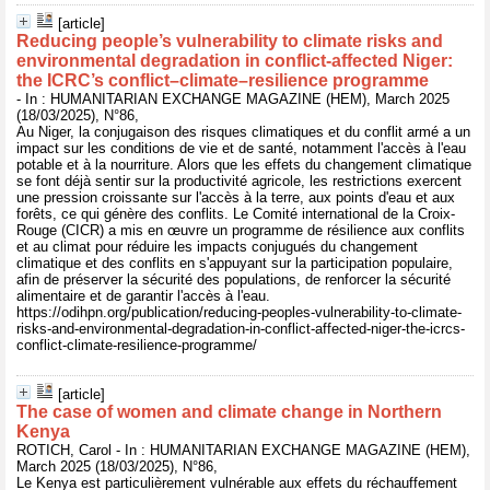
[article]
Reducing people’s vulnerability to climate risks and
environmental degradation in conflict-affected Niger:
the ICRC’s conflict–climate–resilience programme
- In : HUMANITARIAN EXCHANGE MAGAZINE (HEM), March 2025
(18/03/2025), N°86,
Au Niger, la conjugaison des risques climatiques et du conflit armé a un
impact sur les conditions de vie et de santé, notamment l'accès à l'eau
potable et à la nourriture. Alors que les effets du changement climatique
se font déjà sentir sur la productivité agricole, les restrictions exercent
une pression croissante sur l'accès à la terre, aux points d'eau et aux
forêts, ce qui génère des conflits. Le Comité international de la Croix-
Rouge (CICR) a mis en œuvre un programme de résilience aux conflits
et au climat pour réduire les impacts conjugués du changement
climatique et des conflits en s'appuyant sur la participation populaire,
afin de préserver la sécurité des populations, de renforcer la sécurité
alimentaire et de garantir l'accès à l'eau.
https://odihpn.org/publication/reducing-peoples-vulnerability-to-climate-
risks-and-environmental-degradation-in-conflict-affected-niger-the-icrcs-
conflict-climate-resilience-programme/
[article]
The case of women and climate change in Northern
Kenya
ROTICH, Carol - In : HUMANITARIAN EXCHANGE MAGAZINE (HEM),
March 2025 (18/03/2025), N°86,
Le Kenya est particulièrement vulnérable aux effets du réchauffement