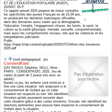
ET DE L'EDUCATION POPULAIRE (INJEP),
2025/07, 65 P.
Ce rapport annuel 2025 propose de mieux connaître
les spécificités des jeunes Français·es de 15-29 ans,
en produisant les dernières statistiques officielles
dans des domaines aussi variés que la démographie,
l’éducation, l’emploi, l’engagement citoyen, les loisirs, le sport, la
culture ou la santé (physique, mentale, sexuelle, comportementale),
mais aussi les comportements sociaux, tels que les violences et les
interpellations judiciaires.
Public :
https://injep.fr/wp-content/uploads/2025/07/Chiffres-cles-Jeunesse-
2025.pdf
[outil pédagogique] : jeu
ConsentKido
GAY RAUCH, Delphine, SELLI, Aline -
PARIS : CONSENTKIDO, 2025, Jeu de
cartes (à partir de 2 joueur·ses avec un
adulte)
Durant ce jeu, les enfants sont invité·es à
tirer une carte situation. Iels analysent si le
consentement de l'enfant qui vit cette
situation est respecté ou non. Iels identifient
l'émotion qu'iels pourraient ressentir dans
cette situation grâce à des cartes émotions. Ensuite, iels identifient les
réactions pertinentes pour pouvoir faire respecter le consentement de
l'enfant dans la situation.