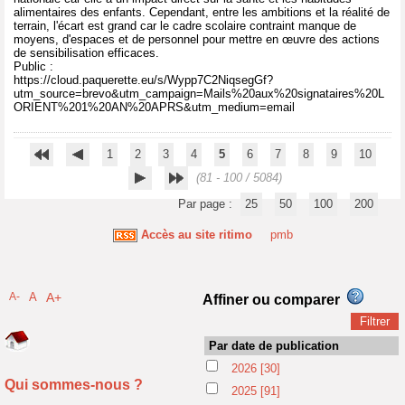
alimentaires des enfants. Cependant, entre les ambitions et la réalité de
terrain, l'écart est grand car le cadre scolaire contraint manque de
moyens, d'espaces et de personnel pour mettre en œuvre des actions
de sensibilisation efficaces.
Public :
https://cloud.paquerette.eu/s/Wypp7C2NiqsegGf?
utm_source=brevo&utm_campaign=Mails%20aux%20signataires%20L
ORIENT%201%20AN%20APRS&utm_medium=email
1
2
3
4
5
6
7
8
9
10
(81 - 100 / 5084)
Par page :
25
50
100
200
Accès au site ritimo
pmb
A-
A
A+
Affiner ou comparer
Par date de publication
2026
[30]
Qui sommes-nous ?
2025
[91]