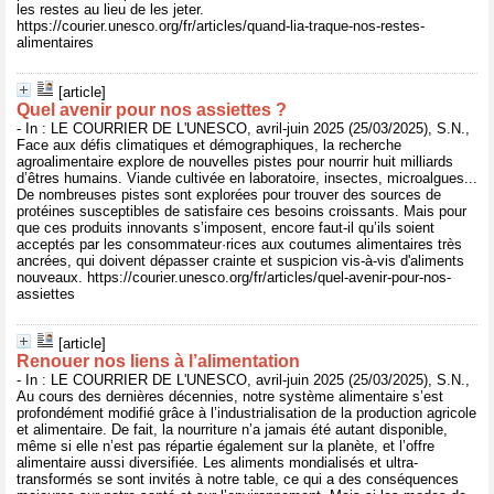
les restes au lieu de les jeter.
https://courier.unesco.org/fr/articles/quand-lia-traque-nos-restes-
alimentaires
[article]
Quel avenir pour nos assiettes ?
- In : LE COURRIER DE L'UNESCO, avril-juin 2025 (25/03/2025), S.N.,
Face aux défis climatiques et démographiques, la recherche
agroalimentaire explore de nouvelles pistes pour nourrir huit milliards
d’êtres humains. Viande cultivée en laboratoire, insectes, microalgues...
De nombreuses pistes sont explorées pour trouver des sources de
protéines susceptibles de satisfaire ces besoins croissants. Mais pour
que ces produits innovants s’imposent, encore faut-il qu’ils soient
acceptés par les consommateur·rices aux coutumes alimentaires très
ancrées, qui doivent dépasser crainte et suspicion vis-à-vis d'aliments
nouveaux. https://courier.unesco.org/fr/articles/quel-avenir-pour-nos-
assiettes
[article]
Renouer nos liens à l’alimentation
- In : LE COURRIER DE L'UNESCO, avril-juin 2025 (25/03/2025), S.N.,
Au cours des dernières décennies, notre système alimentaire s’est
profondément modifié grâce à l’industrialisation de la production agricole
et alimentaire. De fait, la nourriture n’a jamais été autant disponible,
même si elle n’est pas répartie également sur la planète, et l’offre
alimentaire aussi diversifiée. Les aliments mondialisés et ultra-
transformés se sont invités à notre table, ce qui a des conséquences