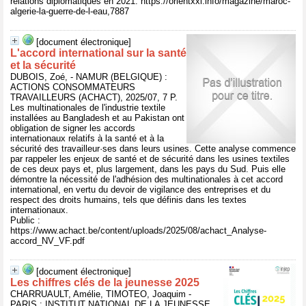
relations diplomatiques en 2021. https://orientxxi.info/magazine/maroc-
algerie-la-guerre-de-l-eau,7887
[document électronique]
L'accord international sur la santé
et la sécurité
DUBOIS, Zoé, - NAMUR (BELGIQUE) :
ACTIONS CONSOMMATEURS
TRAVAILLEURS (ACHACT), 2025/07, 7 P.
Les multinationales de l'industrie textile
installées au Bangladesh et au Pakistan ont
obligation de signer les accords
internationaux relatifs à la santé et à la
sécurité des travailleur·ses dans leurs usines. Cette analyse commence
par rappeler les enjeux de santé et de sécurité dans les usines textiles
de ces deux pays et, plus largement, dans les pays du Sud. Puis elle
démontre la nécessité de l'adhésion des multinationales à cet accord
international, en vertu du devoir de vigilance des entreprises et du
respect des droits humains, tels que définis dans les textes
internationaux.
Public :
https://www.achact.be/content/uploads/2025/08/achact_Analyse-
accord_NV_VF.pdf
[document électronique]
Les chiffres clés de la jeunesse 2025
CHARRUAULT, Amélie, TIMOTEO, Joaquim -
PARIS : INSTITUT NATIONAL DE LA JEUNESSE