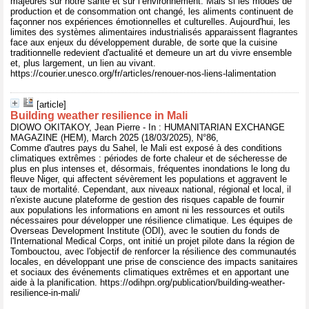
majeures sur notre santé et sur l’environnement. Mais si les modes de
production et de consommation ont changé, les aliments continuent de
façonner nos expériences émotionnelles et culturelles. Aujourd'hui, les
limites des systèmes alimentaires industrialisés apparaissent flagrantes
face aux enjeux du développement durable, de sorte que la cuisine
traditionnelle redevient d'actualité et demeure un art du vivre ensemble
et, plus largement, un lien au vivant.
https://courier.unesco.org/fr/articles/renouer-nos-liens-lalimentation
[article]
Building weather resilience in Mali
DIOWO OKITAKOY, Jean Pierre - In : HUMANITARIAN EXCHANGE
MAGAZINE (HEM), March 2025 (18/03/2025), N°86,
Comme d'autres pays du Sahel, le Mali est exposé à des conditions
climatiques extrêmes : périodes de forte chaleur et de sécheresse de
plus en plus intenses et, désormais, fréquentes inondations le long du
fleuve Niger, qui affectent sévèrement les populations et aggravent le
taux de mortalité. Cependant, aux niveaux national, régional et local, il
n'existe aucune plateforme de gestion des risques capable de fournir
aux populations les informations en amont ni les ressources et outils
nécessaires pour développer une résilience climatique. Les équipes de
Overseas Development Institute (ODI), avec le soutien du fonds de
l'International Medical Corps, ont initié un projet pilote dans la région de
Tombouctou, avec l'objectif de renforcer la résilience des communautés
locales, en développant une prise de conscience des impacts sanitaires
et sociaux des événements climatiques extrêmes et en apportant une
aide à la planification. https://odihpn.org/publication/building-weather-
resilience-in-mali/