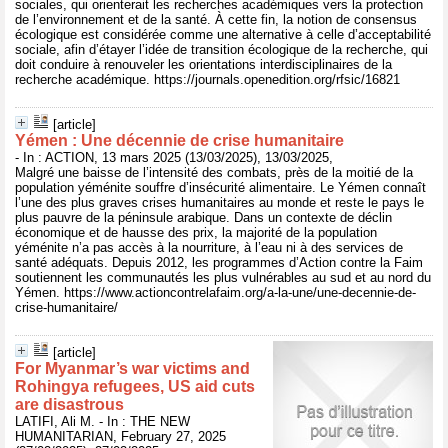
sociales, qui orienterait les recherches académiques vers la protection
de l’environnement et de la santé. À cette fin, la notion de consensus
écologique est considérée comme une alternative à celle d’acceptabilité
sociale, afin d’étayer l’idée de transition écologique de la recherche, qui
doit conduire à renouveler les orientations interdisciplinaires de la
recherche académique. https://journals.openedition.org/rfsic/16821
[article]
Yémen : Une décennie de crise humanitaire
- In : ACTION, 13 mars 2025 (13/03/2025), 13/03/2025,
Malgré une baisse de l’intensité des combats, près de la moitié de la
population yéménite souffre d’insécurité alimentaire. Le Yémen connaît
l’une des plus graves crises humanitaires au monde et reste le pays le
plus pauvre de la péninsule arabique. Dans un contexte de déclin
économique et de hausse des prix, la majorité de la population
yéménite n’a pas accès à la nourriture, à l’eau ni à des services de
santé adéquats. Depuis 2012, les programmes d’Action contre la Faim
soutiennent les communautés les plus vulnérables au sud et au nord du
Yémen. https://www.actioncontrelafaim.org/a-la-une/une-decennie-de-
crise-humanitaire/
[article]
For Myanmar’s war victims and
Rohingya refugees, US aid cuts
are disastrous
LATIFI, Ali M. - In : THE NEW
HUMANITARIAN, February 27, 2025