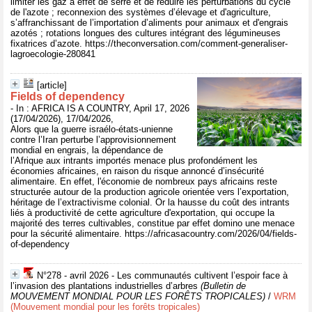
limiter les gaz à effet de serre et de réduire les perturbations du cycle
de l'azote ; reconnexion des systèmes d’élevage et d'agriculture,
s’affranchissant de l’importation d’aliments pour animaux et d'engrais
azotés ; rotations longues des cultures intégrant des légumineuses
fixatrices d’azote. https://theconversation.com/comment-generaliser-
lagroecologie-280841
[article]
Fields of dependency
- In : AFRICA IS A COUNTRY, April 17, 2026
(17/04/2026), 17/04/2026,
Alors que la guerre israélo-états-unienne
contre l’Iran perturbe l’approvisionnement
mondial en engrais, la dépendance de
l’Afrique aux intrants importés menace plus profondément les
économies africaines, en raison du risque annoncé d’insécurité
alimentaire. En effet, l'économie de nombreux pays africains reste
structurée autour de la production agricole orientée vers l’exportation,
héritage de l’extractivisme colonial. Or la hausse du coût des intrants
liés à productivité de cette agriculture d'exportation, qui occupe la
majorité des terres cultivables, constitue par effet domino une menace
pour la sécurité alimentaire. https://africasacountry.com/2026/04/fields-
of-dependency
N°278 - avril 2026 - Les communautés cultivent l’espoir face à
l’invasion des plantations industrielles d’arbres
(Bulletin de
MOUVEMENT MONDIAL POUR LES FORÊTS TROPICALES)
/
WRM
(Mouvement mondial pour les forêts tropicales)