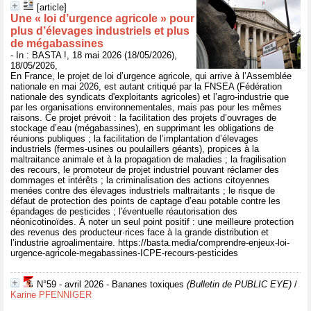
[article]
Une « loi d’urgence agricole » pour
plus d’élevages industriels et plus
de mégabassines
- In : BASTA !, 18 mai 2026 (18/05/2026),
18/05/2026,
En France, le projet de loi d’urgence agricole, qui arrive à l’Assemblée
nationale en mai 2026, est autant critiqué par la FNSEA (Fédération
nationale des syndicats d'exploitants agricoles) et l’agro-industrie que
par les organisations environnementales, mais pas pour les mêmes
raisons. Ce projet prévoit : la facilitation des projets d’ouvrages de
stockage d’eau (mégabassines), en supprimant les obligations de
réunions publiques ; la facilitation de l’implantation d’élevages
industriels (fermes-usines ou poulaillers géants), propices à la
maltraitance animale et à la propagation de maladies ; la fragilisation
des recours, le promoteur de projet industriel pouvant réclamer des
dommages et intérêts ; la criminalisation des actions citoyennes
menées contre des élevages industriels maltraitants ; le risque de
défaut de protection des points de captage d’eau potable contre les
épandages de pesticides ; l'éventuelle réautorisation des
néonicotinoïdes. À noter un seul point positif : une meilleure protection
des revenus des producteur·rices face à la grande distribution et
l’industrie agroalimentaire. https://basta.media/comprendre-enjeux-loi-
urgence-agricole-megabassines-ICPE-recours-pesticides
N°59 - avril 2026 - Bananes toxiques
(Bulletin de PUBLIC EYE)
/
Karine PFENNIGER