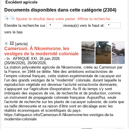
Excédent agricole
Documents disponibles dans cette catégorie (
2304
)
Ajouter le résultat dans votre panier
Affiner la recherche
Etendre la recherche sur
niveau(x) vers le haut et
vers le bas
[article]
Cameroun. À Nkoemvone, les
vestiges de la modernité coloniale
- In : AFRIQUE XXI, 26 juin 2026
(26/06/2026), 26/06/2026,
La station polyvalente agricole de Nkoemvone, créée au Cameroun par
la France, en 1944 se délite. Née des ambitions extractivistes de
l’empire colonial français, cette station expérimentale de cacaoyer est
l’un des grands vestiges de la "modernité" coloniale, durant laquelle la
reproduction végétale est devenue l’activité extractiviste dominante,
s'appuyant sur l'agriculture d'exportation. Au fil du temps s'y sont
imbriqués des espaces de vie, de recherche et de production, comme
un instrument de propagande coloniale française. Aujourd'hui, seule
l'activité de recherche sur les plants de cacaoyer subsiste, de sorte que
sa taille démesurée et sa raison d’être sont en décalage avec les
réalités économiques et scientifiques du pays.
https://afriquexxi.info/Cameroun-A-Nkoemvone-les-vestiges-de-la-
modernite-coloniale