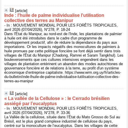
[article]
Inde : l'huile de palme individualise l'utilisation
collective des terres au Manipur
- In : MOUVEMENT MONDIAL POUR LES FORÊTS TROPICALES,
avril 2026 (07/04/2026), N°278, P. 18-24
Dans l'État du Manipur, au nord-est de l'Inde, les plantations de palmier
à huile ont été introduites dans le cadre d'un programme de
développement productif, afin de réduire la dépendance du pays aux
importations. Or les impacts négatifs des monocultures de palmiers à
huile promues par cette politique foncière se font déjà sentir dans trois
villages de l'État du Manipur (Chadong, Ramrei et Saram Tangkhul). Les
bouleversements que ces cultures intensives engendrent dans les
villages de plantation entérinent un abandon des modes autochtones de
gouvernance foncière et de relations à la terre, au profit d'un système
économique d’entreprise capitaliste. https://www.wrm.org.uy/fr/articles-
du-bulletin/inde-lhuile-de-palme-individualise-lutilisation-collective-des-
terres-au-manipur
[article]
« La vallée de la Cellulose » : le Cerrado brésilien
assiégé par l’eucalyptus
- In : MOUVEMENT MONDIAL POUR LES FORÊTS TROPICALES,
avril 2026 (07/04/2026), N°278, P. 33-36
La Vallée de la cellulose, située dans l’État du Mato Grosso do Sul au
Brésil, est le plus grand complexe industriel de cellulose du pays,
centré sur la monoculture de l’eucalyptus. Dans les villages de cette