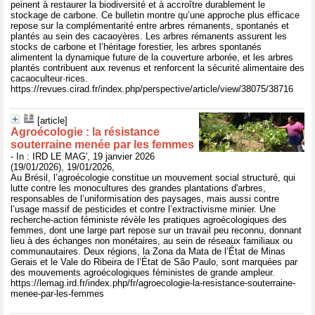
peinent à restaurer la biodiversité et à accroître durablement le
stockage de carbone. Ce bulletin montre qu’une approche plus efficace
repose sur la complémentarité entre arbres rémanents, spontanés et
plantés au sein des cacaoyères. Les arbres rémanents assurent les
stocks de carbone et l’héritage forestier, les arbres spontanés
alimentent la dynamique future de la couverture arborée, et les arbres
plantés contribuent aux revenus et renforcent la sécurité alimentaire des
cacaoculteur·rices.
https://revues.cirad.fr/index.php/perspective/article/view/38075/38716
[article]
Agroécologie : la résistance
souterraine menée par les femmes
- In : IRD LE MAG', 19 janvier 2026
(19/01/2026), 19/01/2026,
Au Brésil, l’agroécologie constitue un mouvement social structuré, qui
lutte contre les monocultures des grandes plantations d'arbres,
responsables de l’uniformisation des paysages, mais aussi contre
l’usage massif de pesticides et contre l’extractivisme minier. Une
recherche-action féministe révèle les pratiques agroécologiques des
femmes, dont une large part repose sur un travail peu reconnu, donnant
lieu à des échanges non monétaires, au sein de réseaux familiaux ou
communautaires. Deux régions, la Zona da Mata de l’État de Minas
Gerais et le Vale do Ribeira de l’État de São Paulo, sont marquées par
des mouvements agroécologiques féministes de grande ampleur.
https://lemag.ird.fr/index.php/fr/agroecologie-la-resistance-souterraine-
menee-par-les-femmes