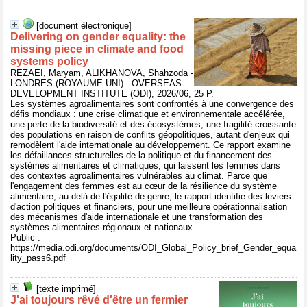
[document électronique]
Delivering on gender equality: the
missing piece in climate and food
systems policy
REZAEI, Maryam, ALIKHANOVA, Shahzoda -
LONDRES (ROYAUME UNI) : OVERSEAS
DEVELOPMENT INSTITUTE (ODI), 2026/06, 25 P.
Les systèmes agroalimentaires sont confrontés à une convergence des
défis mondiaux : une crise climatique et environnementale accélérée,
une perte de la biodiversité et des écosystèmes, une fragilité croissante
des populations en raison de conflits géopolitiques, autant d'enjeux qui
remodèlent l'aide internationale au développement. Ce rapport examine
les défaillances structurelles de la politique et du financement des
systèmes alimentaires et climatiques, qui laissent les femmes dans
des contextes agroalimentaires vulnérables au climat. Parce que
l'engagement des femmes est au cœur de la résilience du système
alimentaire, au-delà de l'égalité de genre, le rapport identifie des leviers
d'action politiques et financiers, pour une meilleure opérationnalisation
des mécanismes d'aide internationale et une transformation des
systèmes alimentaires régionaux et nationaux.
Public :
https://media.odi.org/documents/ODI_Global_Policy_brief_Gender_equa
lity_pass6.pdf
[texte imprimé]
J'ai toujours rêvé d'être un fermier