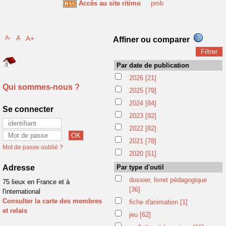
Accès au site ritimo
pmb
A-
A
A+
Affiner ou comparer
Par date de publication
2026
[21]
Qui sommes-nous ?
2025
[79]
2024
[84]
Se connecter
2023
[92]
2022
[82]
2021
[78]
Mot de passe oublié ?
2020
[51]
Adresse
Par type d'outil
dossier, livret pédagogique
75 lieux en France et à
[36]
l'international
Consulter la carte des membres
fiche d'animation
[1]
et relais
jeu
[62]