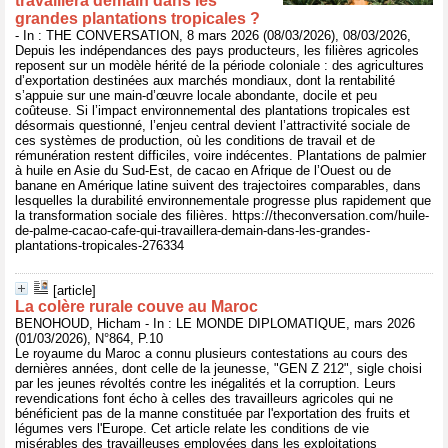
travaillera demain dans les
grandes plantations tropicales ?
- In : THE CONVERSATION, 8 mars 2026 (08/03/2026), 08/03/2026,
Depuis les indépendances des pays producteurs, les filières agricoles
reposent sur un modèle hérité de la période coloniale : des agricultures
d’exportation destinées aux marchés mondiaux, dont la rentabilité
s’appuie sur une main-d’œuvre locale abondante, docile et peu
coûteuse. Si l’impact environnemental des plantations tropicales est
désormais questionné, l’enjeu central devient l’attractivité sociale de
ces systèmes de production, où les conditions de travail et de
rémunération restent difficiles, voire indécentes. Plantations de palmier
à huile en Asie du Sud-Est, de cacao en Afrique de l’Ouest ou de
banane en Amérique latine suivent des trajectoires comparables, dans
lesquelles la durabilité environnementale progresse plus rapidement que
la transformation sociale des filières. https://theconversation.com/huile-
de-palme-cacao-cafe-qui-travaillera-demain-dans-les-grandes-
plantations-tropicales-276334
[article]
La colère rurale couve au Maroc
BENOHOUD, Hicham - In : LE MONDE DIPLOMATIQUE, mars 2026
(01/03/2026), N°864, P.10
Le royaume du Maroc a connu plusieurs contestations au cours des
dernières années, dont celle de la jeunesse, "GEN Z 212", sigle choisi
par les jeunes révoltés contre les inégalités et la corruption. Leurs
revendications font écho à celles des travailleurs agricoles qui ne
bénéficient pas de la manne constituée par l'exportation des fruits et
légumes vers l'Europe. Cet article relate les conditions de vie
misérables des travailleuses employées dans les exploitations