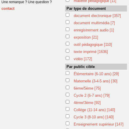
mallette pédagogique
[11]
Une remarque ? Une question ?
contact
Par type de document
document électronique
[357]
document multimédia
[7]
enregistrement audio
[1]
exposition
[21]
outil pédagogique
[110]
texte imprimé
[1636]
vidéo
[172]
Par public cible
Élémentaire (6-10 ans)
[29]
Maternelle (3-4-5 ans)
[30]
6ème/5ème
[75]
Cycle 2 (6-7 ans)
[79]
4ème/3ème
[92]
Collège (11-14 ans)
[140]
Cycle 3 (8-10 ans)
[140]
Enseignement supérieur
[147]