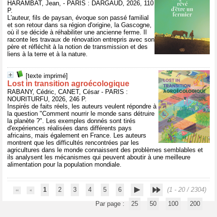
HARAMBAT, Jean, - PARIS : DARGAUD, 2026, 110
P.
L'auteur, fils de paysan, évoque son passé familial
et son retour dans sa région d'origine, la Gascogne,
où il se décide à réhabiliter une ancienne ferme. Il
raconte les travaux de rénovation entrepris avec son
père et réfléchit à la notion de transmission et des
liens à la terre et à la nature.
[texte imprimé]
Lost in transition agroécologique
RABANY, Cédric, CANET, César - PARIS :
NOURITURFU, 2026, 246 P.
Inspirés de faits réels, les auteurs veulent répondre à
la question "Comment nourrir le monde sans détruire
la planète ?". Les exemples donnés sont tirés
d'expériences réalisées dans différents pays
africains, mais également en France. Les auteurs
montrent que les difficultés rencontrées par les
agricultures dans le monde connaissent des problèmes semblables et
ils analysent les mécanismes qui peuvent aboutir à une meilleure
alimentation pour la population mondiale.
1
2
3
4
5
6
(1 - 20 / 2304)
Par page :
25
50
100
200