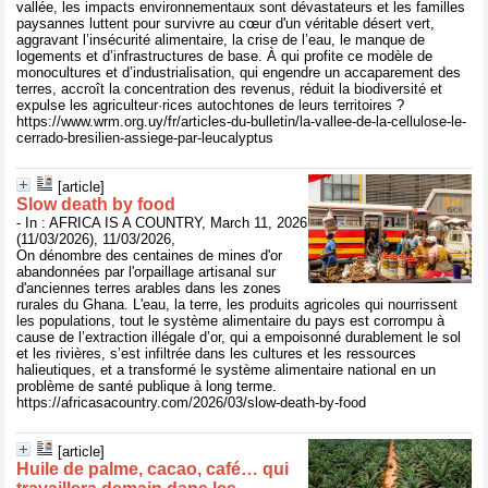
vallée, les impacts environnementaux sont dévastateurs et les familles
paysannes luttent pour survivre au cœur d'un véritable désert vert,
aggravant l’insécurité alimentaire, la crise de l’eau, le manque de
logements et d’infrastructures de base. À qui profite ce modèle de
monocultures et d’industrialisation, qui engendre un accaparement des
terres, accroît la concentration des revenus, réduit la biodiversité et
expulse les agriculteur·rices autochtones de leurs territoires ?
https://www.wrm.org.uy/fr/articles-du-bulletin/la-vallee-de-la-cellulose-le-
cerrado-bresilien-assiege-par-leucalyptus
[article]
Slow death by food
- In : AFRICA IS A COUNTRY, March 11, 2026
(11/03/2026), 11/03/2026,
On dénombre des centaines de mines d'or
abandonnées par l'orpaillage artisanal sur
d'anciennes terres arables dans les zones
rurales du Ghana. L'eau, la terre, les produits agricoles qui nourrissent
les populations, tout le système alimentaire du pays est corrompu à
cause de l’extraction illégale d’or, qui a empoisonné durablement le sol
et les rivières, s’est infiltrée dans les cultures et les ressources
halieutiques, et a transformé le système alimentaire national en un
problème de santé publique à long terme.
https://africasacountry.com/2026/03/slow-death-by-food
[article]
Huile de palme, cacao, café… qui