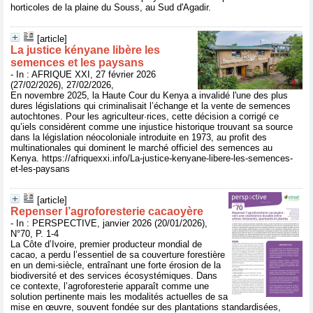
horticoles de la plaine du Souss, au Sud d'Agadir.
[article]
La justice kényane libère les
semences et les paysans
- In : AFRIQUE XXI, 27 février 2026
(27/02/2026), 27/02/2026,
En novembre 2025, la Haute Cour du Kenya a invalidé l'une des plus
dures législations qui criminalisait l’échange et la vente de semences
autochtones. Pour les agriculteur·rices, cette décision a corrigé ce
qu’iels considèrent comme une injustice historique trouvant sa source
dans la législation néocoloniale introduite en 1973, au profit des
multinationales qui dominent le marché officiel des semences au
Kenya. https://afriquexxi.info/La-justice-kenyane-libere-les-semences-
et-les-paysans
[article]
Repenser l’agroforesterie cacaoyère
- In : PERSPECTIVE, janvier 2026 (20/01/2026),
N°70, P. 1-4
La Côte d’Ivoire, premier producteur mondial de
cacao, a perdu l’essentiel de sa couverture forestière
en un demi-siècle, entraînant une forte érosion de la
biodiversité et des services écosystémiques. Dans
ce contexte, l’agroforesterie apparaît comme une
solution pertinente mais les modalités actuelles de sa
mise en œuvre, souvent fondée sur des plantations standardisées,