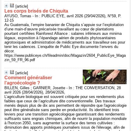
[article]
Les corps brisés de Chiquita
AYUSO, Tomas - In : PUBLIC EYE, avril 2026 (29/04/2026), N°59, P.
12-15
Au Guatemala, l’empire bananier de Chiquita s’appuie sur l’exploitation
d’une main-d’œuvre précarisée travaillant au cœur de plantations
pourtant certifiées Rainforest Alliance : salaires inférieurs aux minima
légaux, exposition à l’épandage aérien de produits phytosanitaires
agrotoxiques et administration de médicaments aux travailleur·ses pour
tenir les cadences. L’enquête de Public Eye documente l’envers du
décor.
https://www.publiceye.ch/fileadmin/doc/Magazin/2604_PublicEye_Maga
zin_59_FR_96.pdf
[article]
Comment généraliser
l’agroécologie ?
BILLEN, Gilles ; GARNIER, Josette - In : THE CONVERSATION, 28
avril 2026 (28/04/2026), 28/04/2026,
L’agriculture biologique est souvent critiquée pour ses rendements plus
faibles que ceux de l’agriculture dite conventionnelle. Des travaux
menés depuis plus de dix ans permettent de répondre que l'agroécologie
peut être généralisée sans perdre en productivité. Ils identifient trois
leviers pour une transition agroécologique garantissant des rendements
suffisants sans engrais chimiques, afin de nourrir la population mondiale
à l'horizon 2050, sans augmenter la surface des terres cultivées :
diminution des apports protéiques journaliers issus de l'élevage, afin de