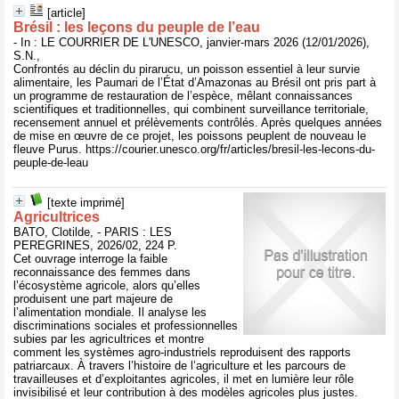
[article]
Brésil : les leçons du peuple de l’eau
- In : LE COURRIER DE L'UNESCO, janvier-mars 2026 (12/01/2026),
S.N.,
Confrontés au déclin du pirarucu, un poisson essentiel à leur survie
alimentaire, les Paumari de l’État d’Amazonas au Brésil ont pris part à
un programme de restauration de l’espèce, mêlant connaissances
scientifiques et traditionnelles, qui combinent surveillance territoriale,
recensement annuel et prélèvements contrôlés. Après quelques années
de mise en œuvre de ce projet, les poissons peuplent de nouveau le
fleuve Purus. https://courier.unesco.org/fr/articles/bresil-les-lecons-du-
peuple-de-leau
[texte imprimé]
Agricultrices
BATO, Clotilde, - PARIS : LES
PEREGRINES, 2026/02, 224 P.
Cet ouvrage interroge la faible
reconnaissance des femmes dans
l’écosystème agricole, alors qu’elles
produisent une part majeure de
l’alimentation mondiale. Il analyse les
discriminations sociales et professionnelles
subies par les agricultrices et montre
comment les systèmes agro-industriels reproduisent des rapports
patriarcaux. À travers l’histoire de l’agriculture et les parcours de
travailleuses et d’exploitantes agricoles, il met en lumière leur rôle
invisibilisé et leur contribution à des modèles agricoles plus justes.