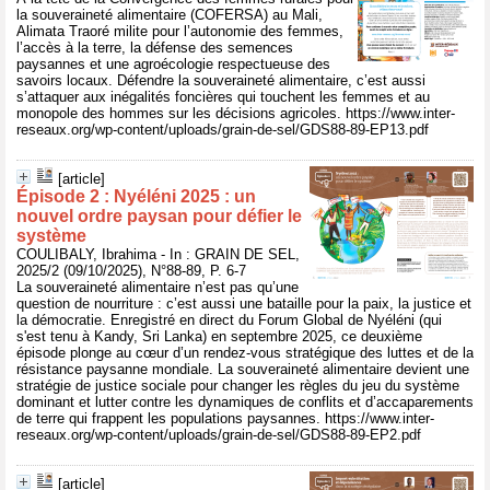
la souveraineté alimentaire (COFERSA) au Mali,
Alimata Traoré milite pour l’autonomie des femmes,
l’accès à la terre, la défense des semences
paysannes et une agroécologie respectueuse des
savoirs locaux. Défendre la souveraineté alimentaire, c’est aussi
s’attaquer aux inégalités foncières qui touchent les femmes et au
monopole des hommes sur les décisions agricoles. https://www.inter-
reseaux.org/wp-content/uploads/grain-de-sel/GDS88-89-EP13.pdf
[article]
Épisode 2 : Nyéléni 2025 : un
nouvel ordre paysan pour défier le
système
COULIBALY, Ibrahima - In : GRAIN DE SEL,
2025/2 (09/10/2025), N°88-89, P. 6-7
La souveraineté alimentaire n’est pas qu’une
question de nourriture : c’est aussi une bataille pour la paix, la justice et
la démocratie. Enregistré en direct du Forum Global de Nyéléni (qui
s'est tenu à Kandy, Sri Lanka) en septembre 2025, ce deuxième
épisode plonge au cœur d’un rendez-vous stratégique des luttes et de la
résistance paysanne mondiale. La souveraineté alimentaire devient une
stratégie de justice sociale pour changer les règles du jeu du système
dominant et lutter contre les dynamiques de conflits et d’accaparements
de terre qui frappent les populations paysannes. https://www.inter-
reseaux.org/wp-content/uploads/grain-de-sel/GDS88-89-EP2.pdf
[article]