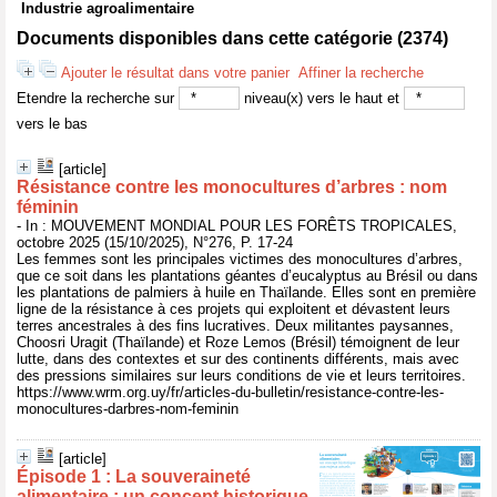
Industrie agroalimentaire
Documents disponibles dans cette catégorie (
2374
)
Ajouter le résultat dans votre panier
Affiner la recherche
Etendre la recherche sur
niveau(x) vers le haut et
vers le bas
[article]
Résistance contre les monocultures d’arbres : nom
féminin
- In : MOUVEMENT MONDIAL POUR LES FORÊTS TROPICALES,
octobre 2025 (15/10/2025), N°276, P. 17-24
Les femmes sont les principales victimes des monocultures d’arbres,
que ce soit dans les plantations géantes d’eucalyptus au Brésil ou dans
les plantations de palmiers à huile en Thaïlande. Elles sont en première
ligne de la résistance à ces projets qui exploitent et dévastent leurs
terres ancestrales à des fins lucratives. Deux militantes paysannes,
Choosri Uragit (Thaïlande) et Roze Lemos (Brésil) témoignent de leur
lutte, dans des contextes et sur des continents différents, mais avec
des pressions similaires sur leurs conditions de vie et leurs territoires.
https://www.wrm.org.uy/fr/articles-du-bulletin/resistance-contre-les-
monocultures-darbres-nom-feminin
[article]
Épisode 1 : La souveraineté
alimentaire : un concept historique