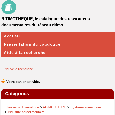
RITIMOTHEQUE, le catalogue des ressources
documentaires du réseau ritimo
Accueil
Présentation du catalogue
Aide à la recherche
Nouvelle recherche
Catégories
Thésaurus Thématique
>
AGRICULTURE
>
Système alimentaire
>
Industrie agroalimentaire