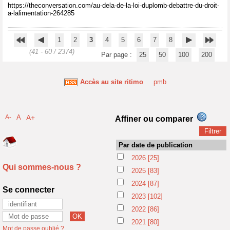
https://theconversation.com/au-dela-de-la-loi-duplomb-debattre-du-droit-
a-lalimentation-264285
1
2
3
4
5
6
7
8
(41 - 60 / 2374)
Par page :
25
50
100
200
Accès au site ritimo
pmb
A-
A
A+
Affiner ou comparer
Par date de publication
2026
[25]
Qui sommes-nous ?
2025
[83]
2024
[87]
Se connecter
2023
[102]
2022
[86]
2021
[80]
Mot de passe oublié ?