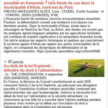
possible en Amazonie ? Une étude de cas dans la
municipalité d'Irituia, nord-est du Pará
FREITAS NAVEGANTES ALVES, Lívia ; COUDEL, Emilie Suzanne - In
: CONFINS, 2025/3 (11/09/2025), N°68,
L’Amazonie fournit de nombreux services écosystémiques essentiels.
Pourtant, la déforestation connaît une tendance à la hausse ces
dernières années. Dans la municipalité d’Irituia, située dans la
mésorégion du Nord-Est du Pará, au Brésil, des études ont montré que
les pratiques agroécologiques adoptées par les agricultures familiales
ont contribué de manière significative à la restauration forestière locale.
Cet article analyse les aspects historiques et spatiaux qui caractérisent
le système agraire d’Irituia par rapport aux autres municipalités de la
région, en comparant les dynamiques de déforestation et de
régénération forestière. https://journals.openedition.org/confins/64588
[article]
Au-delà de la loi Duplomb :
débattre du droit à l'alimentation
- In : THE CONVERSATION, 4 septembre
2025 (04/09/2025), 04/09/2025,
En France, la décision du Conseil constitutionnel en août 2025
censurant l'article 2 de la loi Duplomb, qui prévoyait une dérogation
possible à l’interdiction d’utiliser certains pesticides contenant des
néonicotinoïdes tels que l'acétamapride, renforce la nécessité d’un
débat de fond sur l’alimentation et la sécurité alimentaire. La
controverse qu’une telle loi a suscitée dans l'opinion publique pendant
plusieurs mois montre qu’un débat sur l’inscription du droit à
l’alimentation dans la Constitution est nécessaire.