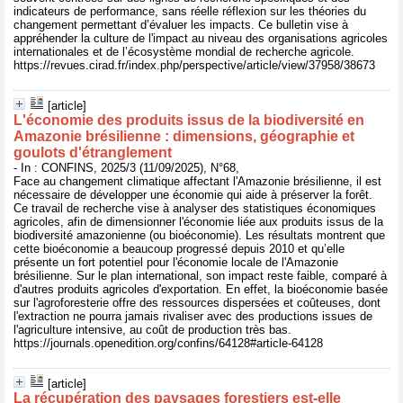
indicateurs de performance, sans réelle réflexion sur les théories du
changement permettant d’évaluer les impacts. Ce bulletin vise à
appréhender la culture de l'impact au niveau des organisations agricoles
internationales et de l’écosystème mondial de recherche agricole.
https://revues.cirad.fr/index.php/perspective/article/view/37958/38673
[article]
L'économie des produits issus de la biodiversité en
Amazonie brésilienne : dimensions, géographie et
goulots d'étranglement
- In : CONFINS, 2025/3 (11/09/2025), N°68,
Face au changement climatique affectant l'Amazonie brésilienne, il est
nécessaire de développer une économie qui aide à préserver la forêt.
Ce travail de recherche vise à analyser des statistiques économiques
agricoles, afin de dimensionner l'économie liée aux produits issus de la
biodiversité amazonienne (ou bioéconomie). Les résultats montrent que
cette bioéconomie a beaucoup progressé depuis 2010 et qu’elle
présente un fort potentiel pour l'économie locale de l'Amazonie
brésilienne. Sur le plan international, son impact reste faible, comparé à
d'autres produits agricoles d'exportation. En effet, la bioéconomie basée
sur l'agroforesterie offre des ressources dispersées et coûteuses, dont
l'extraction ne pourra jamais rivaliser avec des productions issues de
l'agriculture intensive, au coût de production très bas.
https://journals.openedition.org/confins/64128#article-64128
[article]
La récupération des paysages forestiers est-elle