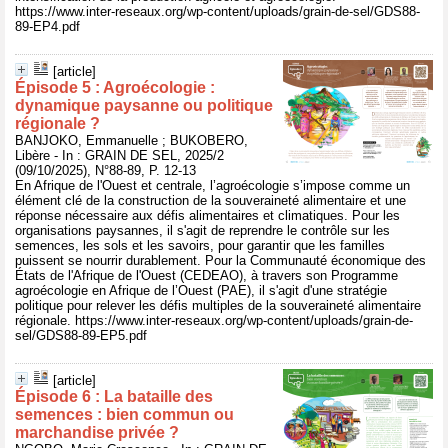
https://www.inter-reseaux.org/wp-content/uploads/grain-de-sel/GDS88-
89-EP4.pdf
[article]
Épisode 5 : Agroécologie :
dynamique paysanne ou politique
régionale ?
BANJOKO, Emmanuelle ; BUKOBERO,
Libère - In : GRAIN DE SEL, 2025/2
(09/10/2025), N°88-89, P. 12-13
En Afrique de l'Ouest et centrale, l’agroécologie s’impose comme un
élément clé de la construction de la souveraineté alimentaire et une
réponse nécessaire aux défis alimentaires et climatiques. Pour les
organisations paysannes, il s'agit de reprendre le contrôle sur les
semences, les sols et les savoirs, pour garantir que les familles
puissent se nourrir durablement. Pour la Communauté économique des
États de l'Afrique de l'Ouest (CEDEAO), à travers son Programme
agroécologie en Afrique de l’Ouest (PAE), il s'agit d'une stratégie
politique pour relever les défis multiples de la souveraineté alimentaire
régionale. https://www.inter-reseaux.org/wp-content/uploads/grain-de-
sel/GDS88-89-EP5.pdf
[article]
Épisode 6 : La bataille des
semences : bien commun ou
marchandise privée ?