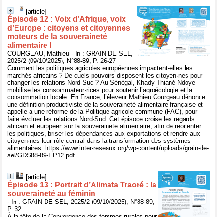
[article]
Épisode 12 : Voix d’Afrique, voix
d’Europe : citoyens et citoyennes
moteurs de la souveraineté
alimentaire !
COURGEAU, Mathieu - In : GRAIN DE SEL,
2025/2 (09/10/2025), N°88-89, P. 26-27
Comment les politiques agricoles européennes impactent-elles les
marchés africains ? De quels pouvoirs disposent les citoyen·nes pour
changer les relations Nord-Sud ? Au Sénégal, Khady Thiané Ndoye
mobilise les consommateur·rices pour soutenir l’agroécologie et la
consommation locale. En France, l’éleveur Mathieu Courgeau dénonce
une définition productiviste de la souveraineté alimentaire française et
appelle à une réforme de la Politique agricole commune (PAC), pour
faire évoluer les relations Nord-Sud. Cet épisode croise les regards
africain et européen sur la souveraineté alimentaire, afin de réorienter
les politiques, briser les dépendances aux exportations et rendre aux
citoyen·nes leur rôle central dans la transformation des systèmes
alimentaires. https://www.inter-reseaux.org/wp-content/uploads/grain-de-
sel/GDS88-89-EP12.pdf
[article]
Épisode 13 : Portrait d’Alimata Traoré : la
souveraineté au féminin
- In : GRAIN DE SEL, 2025/2 (09/10/2025), N°88-89,
P. 32
À la tête de la Convergence des femmes rurales pour