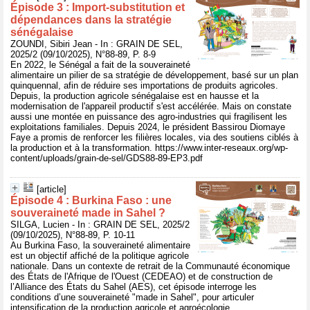
Épisode 3 : Import-substitution et
dépendances dans la stratégie
sénégalaise
ZOUNDI, Sibiri Jean - In : GRAIN DE SEL,
2025/2 (09/10/2025), N°88-89, P. 8-9
En 2022, le Sénégal a fait de la souveraineté
alimentaire un pilier de sa stratégie de développement, basé sur un plan
quinquennal, afin de réduire ses importations de produits agricoles.
Depuis, la production agricole sénégalaise est en hausse et la
modernisation de l'appareil productif s'est accélérée. Mais on constate
aussi une montée en puissance des agro-industries qui fragilisent les
exploitations familiales. Depuis 2024, le président Bassirou Diomaye
Faye a promis de renforcer les filières locales, via des soutiens ciblés à
la production et à la transformation. https://www.inter-reseaux.org/wp-
content/uploads/grain-de-sel/GDS88-89-EP3.pdf
[article]
Épisode 4 : Burkina Faso : une
souveraineté made in Sahel ?
SILGA, Lucien - In : GRAIN DE SEL, 2025/2
(09/10/2025), N°88-89, P. 10-11
Au Burkina Faso, la souveraineté alimentaire
est un objectif affiché de la politique agricole
nationale. Dans un contexte de retrait de la Communauté économique
des États de l'Afrique de l'Ouest (CEDEAO) et de construction de
l’Alliance des États du Sahel (AES), cet épisode interroge les
conditions d’une souveraineté "made in Sahel", pour articuler
intensification de la production agricole et agroécologie.