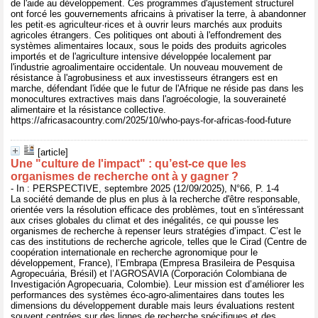
de l'aide au développement. Ces programmes d'ajustement structurel
ont forcé les gouvernements africains à privatiser la terre, à abandonner
les petit·es agriculteur·rices et à ouvrir leurs marchés aux produits
agricoles étrangers. Ces politiques ont abouti à l'effondrement des
systèmes alimentaires locaux, sous le poids des produits agricoles
importés et de l'agriculture intensive développée localement par
l'industrie agroalimentaire occidentale. Un nouveau mouvement de
résistance à l'agrobusiness et aux investisseurs étrangers est en
marche, défendant l'idée que le futur de l'Afrique ne réside pas dans les
monocultures extractives mais dans l'agroécologie, la souveraineté
alimentaire et la résistance collective.
https://africasacountry.com/2025/10/who-pays-for-africas-food-future
[article]
Une "culture de l'impact" : qu’est-ce que les
organismes de recherche ont à y gagner ?
- In : PERSPECTIVE, septembre 2025 (12/09/2025), N°66, P. 1-4
La société demande de plus en plus à la recherche d'être responsable,
orientée vers la résolution efficace des problèmes, tout en s'intéressant
aux crises globales du climat et des inégalités, ce qui pousse les
organismes de recherche à repenser leurs stratégies d’impact. C’est le
cas des institutions de recherche agricole, telles que le Cirad (Centre de
coopération internationale en recherche agronomique pour le
développement, France), l’Embrapa (Empresa Brasileira de Pesquisa
Agropecuária, Brésil) et l’AGROSAVIA (Corporación Colombiana de
Investigación Agropecuaria, Colombie). Leur mission est d’améliorer les
performances des systèmes éco-agro-alimentaires dans toutes les
dimensions du développement durable mais leurs évaluations restent
souvent centrées sur des lignes de recherche spécifiques et des