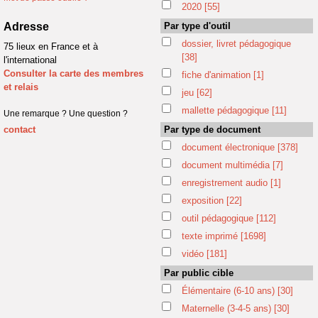
2020
[55]
Adresse
Par type d'outil
dossier, livret pédagogique
75 lieux en France et à
[38]
l'international
Consulter la carte des membres
fiche d'animation
[1]
et relais
jeu
[62]
mallette pédagogique
[11]
Une remarque ? Une question ?
contact
Par type de document
document électronique
[378]
document multimédia
[7]
enregistrement audio
[1]
exposition
[22]
outil pédagogique
[112]
texte imprimé
[1698]
vidéo
[181]
Par public cible
Élémentaire (6-10 ans)
[30]
Maternelle (3-4-5 ans)
[30]