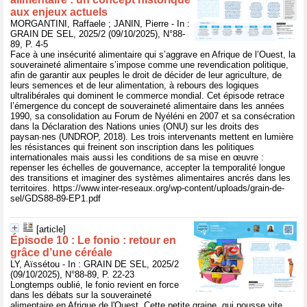
aux enjeux actuels
MORGANTINI, Raffaele ; JANIN, Pierre - In :
GRAIN DE SEL, 2025/2 (09/10/2025), N°88-
89, P. 4-5
Face à une insécurité alimentaire qui s’aggrave en Afrique de l’Ouest, la
souveraineté alimentaire s’impose comme une revendication politique,
afin de garantir aux peuples le droit de décider de leur agriculture, de
leurs semences et de leur alimentation, à rebours des logiques
ultralibérales qui dominent le commerce mondial. Cet épisode retrace
l’émergence du concept de souveraineté alimentaire dans les années
1990, sa consolidation au Forum de Nyéléni en 2007 et sa consécration
dans la Déclaration des Nations unies (ONU) sur les droits des
paysan∙nes (UNDROP, 2018). Les trois intervenants mettent en lumière
les résistances qui freinent son inscription dans les politiques
internationales mais aussi les conditions de sa mise en œuvre :
repenser les échelles de gouvernance, accepter la temporalité longue
des transitions et imaginer des systèmes alimentaires ancrés dans les
territoires. https://www.inter-reseaux.org/wp-content/uploads/grain-de-
sel/GDS88-89-EP1.pdf
[article]
Épisode 10 : Le fonio : retour en
grâce d’une céréale
LY, Aïssétou - In : GRAIN DE SEL, 2025/2
(09/10/2025), N°88-89, P. 22-23
Longtemps oublié, le fonio revient en force
dans les débats sur la souveraineté
alimentaire en Afrique de l'Ouest. Cette petite graine, qui pousse vite