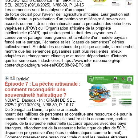
NGOBO, Marie Crescence - In : GRAIN DE
SEL, 2025/2 (09/10/2025), N°88-89, P. 14-15
Les semences sont le catalyseur d'un rapport
de force décisif pour l’avenir de l’agriculture africaine. Leur gestion est
tiraillée entre la privatisation d’un patrimoine millénaire à travers des
accords comme l’Union internationale pour la protection des obtentions
végétales (UPOV) ou l’Organisation africaine de la propriété
intellectuelle (OAPI), qui restreignent le droit des paysan·nes à
conserver et partager leurs graines, et la vitalité d’un modèle paysan
fondé sur le partage, l’échange et les "cases de semences" gérées
collectivement. Au-delà des questions de politique agricole, la recherche
montre que les semences paysannes sont plus résilientes, mieux
adaptées au changement climatique et moins dépendantes d’intrants
que les semences industrielles. https://www.inter-reseaux.org/wp-
content/uploads/grain-de-sel/GDS88-89-EP6.pdf
[article]
Épisode 7 : La pêche artisanale :
comment reconquérir une
souveraineté halieutique ?
NDIAYE, Daouda - In : GRAIN DE SEL,
2025/2 (09/10/2025), N°88-89, P. 16-17
Du Sénégal au Bénin, la pêche artisanale
nourrit des millions de personnes et constitue une ressource clé pour la
souveraineté alimentaire. Mais elle souffre de la concurrence, parfois
illégale, de la surpêche industrielle (accords opaques avec des pays
étrangers, effondrement de la ressource halieutique de plus de 50 %,
disparition progressive d’espèces emblématiques comme le thiof).
Comment préserver une ressource vitale quand les navires étrangers