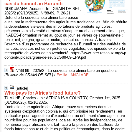
cas du haricot au Burundi
NDIKUMANA, Audace - In : GRAIN DE SEL,
2025/2 (09/10/2025), N°88-89, P. 20-21
Défendre la souveraineté alimentaire passe
aussi par la redécouverte des agricultures traditionnelles. Afin de réduire
la dépendance vis-à-vis des importations de produits agricoles,
préserver la biodiversité et mieux s’adapter au changement climatique,
INADES-Formation remet au goût du jour les vivres de souveraineté :
fonio, mil, sorgho, igname, niébé, haricot ou manioc. À travers
l’exemple d’un programme de recherche au Burundi sur des variétés de
haricots, sources riches en protéines végétales, cet épisode explore la
reconquête de vivres de souveraineté. https://www.inter-reseaux.org/wp-
content/uploads/grain-de-sel/GDS88-89-EP9.pdf
N°88-89 - 2025/2 - La souveraineté alimentaire en questions
(Bulletin de GRAIN DE SEL)
/
Emilie LANGLADE
[article]
Who pays for Africa’s food future?
TUMUHE, Charles - In : AFRICA IS A COUNTRY, October 1st, 2025
(01/10/2025), 01/10/2025,
L'actuelle crise agricole de l'Afrique trouve ses racines dans les
systèmes d'exploitation coloniale, qui ont priorisé les rendements, en
particulier pour l'agriculture d'exportation, au détriment d'une agriculture
nourricière pour les populations locales. Après les indépendances, de
nombreux pays africains ont fait face à la pression des bailleurs de
fonds internationaux et de leurs politiques économiques, dans le cadre