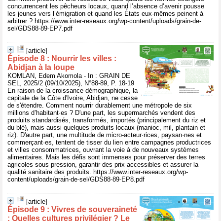
concurrencent les pêcheurs locaux, quand l’absence d’avenir pousse
les jeunes vers l’émigration et quand les États eux-mêmes peinent à
arbitrer ? https://www.inter-reseaux.org/wp-content/uploads/grain-de-
sel/GDS88-89-EP7.pdf
[article]
Épisode 8 : Nourrir les villes :
Abidjan à la loupe
KOMLAN, Edem Akomola - In : GRAIN DE
SEL, 2025/2 (09/10/2025), N°88-89, P. 18-19
En raison de la croissance démographique, la
capitale de la Côte d'Ivoire, Abidjan, ne cesse
de s'étendre. Comment nourrir durablement une métropole de six
millions d’habitant·es ? D'une part, les supermarchés vendent des
produits standardisés, transformés, importés (principalement du riz et
du blé), mais aussi quelques produits locaux (manioc, mil, plantain et
riz). D'autre part, une multitude de micro-acteur·rices, paysan·nes et
commerçant·es, tentent de tisser du lien entre campagnes productrices
et villes consommatrices, ouvrant la voie à de nouveaux systèmes
alimentaires. Mais les défis sont immenses pour préserver des terres
agricoles sous pression, garantir des prix accessibles et assurer la
qualité sanitaire des produits. https://www.inter-reseaux.org/wp-
content/uploads/grain-de-sel/GDS88-89-EP8.pdf
[article]
Épisode 9 : Vivres de souveraineté
: Quelles cultures privilégier ? Le