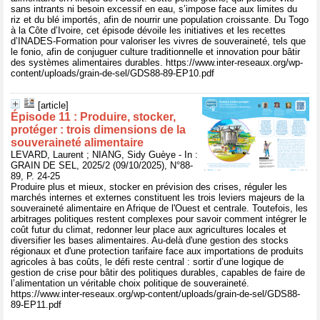
sans intrants ni besoin excessif en eau, s’impose face aux limites du
riz et du blé importés, afin de nourrir une population croissante. Du Togo
à la Côte d’Ivoire, cet épisode dévoile les initiatives et les recettes
d’INADES-Formation pour valoriser les vivres de souveraineté, tels que
le fonio, afin de conjuguer culture traditionnelle et innovation pour bâtir
des systèmes alimentaires durables. https://www.inter-reseaux.org/wp-
content/uploads/grain-de-sel/GDS88-89-EP10.pdf
[article]
Épisode 11 : Produire, stocker,
protéger : trois dimensions de la
souveraineté alimentaire
LEVARD, Laurent ; NIANG, Sidy Guèye - In :
GRAIN DE SEL, 2025/2 (09/10/2025), N°88-
89, P. 24-25
Produire plus et mieux, stocker en prévision des crises, réguler les
marchés internes et externes constituent les trois leviers majeurs de la
souveraineté alimentaire en Afrique de l'Ouest et centrale. Toutefois, les
arbitrages politiques restent complexes pour savoir comment intégrer le
coût futur du climat, redonner leur place aux agricultures locales et
diversifier les bases alimentaires. Au-delà d'une gestion des stocks
régionaux et d'une protection tarifaire face aux importations de produits
agricoles à bas coûts, le défi reste central : sortir d’une logique de
gestion de crise pour bâtir des politiques durables, capables de faire de
l’alimentation un véritable choix politique de souveraineté.
https://www.inter-reseaux.org/wp-content/uploads/grain-de-sel/GDS88-
89-EP11.pdf