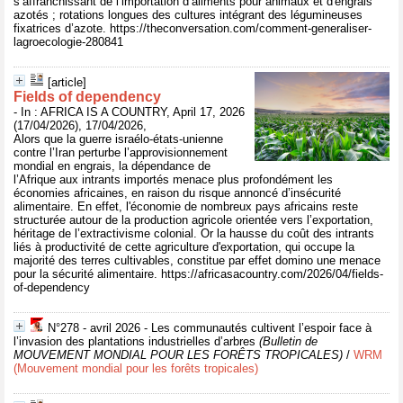
s’affranchissant de l’importation d’aliments pour animaux et d'engrais
azotés ; rotations longues des cultures intégrant des légumineuses
fixatrices d’azote. https://theconversation.com/comment-generaliser-
lagroecologie-280841
[article]
Fields of dependency
- In : AFRICA IS A COUNTRY, April 17, 2026
(17/04/2026), 17/04/2026,
Alors que la guerre israélo-états-unienne
contre l’Iran perturbe l’approvisionnement
mondial en engrais, la dépendance de
l’Afrique aux intrants importés menace plus profondément les
économies africaines, en raison du risque annoncé d’insécurité
alimentaire. En effet, l'économie de nombreux pays africains reste
structurée autour de la production agricole orientée vers l’exportation,
héritage de l’extractivisme colonial. Or la hausse du coût des intrants
liés à productivité de cette agriculture d'exportation, qui occupe la
majorité des terres cultivables, constitue par effet domino une menace
pour la sécurité alimentaire. https://africasacountry.com/2026/04/fields-
of-dependency
N°278 - avril 2026 - Les communautés cultivent l’espoir face à
l’invasion des plantations industrielles d’arbres
(Bulletin de
MOUVEMENT MONDIAL POUR LES FORÊTS TROPICALES)
/
WRM
(Mouvement mondial pour les forêts tropicales)