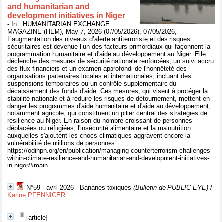
and humanitarian and
development initiatives in Niger
- In : HUMANITARIAN EXCHANGE
MAGAZINE (HEM), May 7, 2026 (07/05/2026), 07/05/2026,
L’augmentation des niveaux d’alerte antiterroriste et des risques
sécuritaires est devenue l’un des facteurs primordiaux qui façonnent la
programmation humanitaire et d'aide au développement au Niger. Elle
déclenche des mesures de sécurité nationale renforcées, un suivi accru
des flux financiers et un examen approfondi de l'honnêteté des
organisations partenaires locales et internationales, incluant des
suspensions temporaires ou un contrôle supplémentaire du
décaissement des fonds d'aide. Ces mesures, qui visent à protéger la
stabilité nationale et à réduire les risques de détournement, mettent en
danger les programmes d'aide humanitaire et d'aide au développement,
notamment agricole, qui constituent un pilier central des stratégies de
résilience au Niger. En raison du nombre croissant de personnes
déplacées ou réfugiées, l'insécurité alimentaire et la malnutrition
auxquelles s'ajoutent les chocs climatiques aggravent encore la
vulnérabilité de millions de personnes.
https://odihpn.org/en/publication/managing-counterterrorism-challenges-
within-climate-resilience-and-humanitarian-and-development-initiatives-
in-niger/#main
N°59 - avril 2026 - Bananes toxiques
(Bulletin de PUBLIC EYE)
/
Karine PFENNIGER
[article]