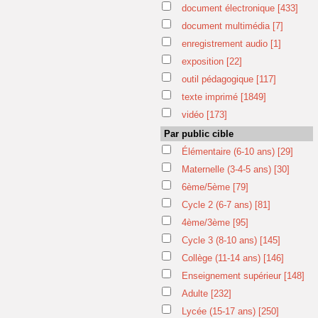
document électronique
[433]
document multimédia
[7]
enregistrement audio
[1]
exposition
[22]
outil pédagogique
[117]
texte imprimé
[1849]
vidéo
[173]
Par public cible
Élémentaire (6-10 ans)
[29]
Maternelle (3-4-5 ans)
[30]
6ème/5ème
[79]
Cycle 2 (6-7 ans)
[81]
4ème/3ème
[95]
Cycle 3 (8-10 ans)
[145]
Collège (11-14 ans)
[146]
Enseignement supérieur
[148]
Adulte
[232]
Lycée (15-17 ans)
[250]