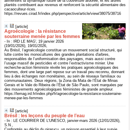
alimentent la dynamique future de la couverture arborée, et les arbres
plantés contribuent aux revenus et renforcent la sécurité alimentaire des
cacaoculteur·rices.
https://revues.cirad.fr/index.php/perspective/article/view/38075/38716
[article]
Agroécologie : la résistance
souterraine menée par les femmes
- In : IRD LE MAG', 19 janvier 2026
(19/01/2026), 19/01/2026,
Au Brésil, l’agroécologie constitue un mouvement social structuré, qui
lutte contre les monocultures des grandes plantations d'arbres,
responsables de l’uniformisation des paysages, mais aussi contre
l’usage massif de pesticides et contre l’extractivisme minier. Une
recherche-action féministe révèle les pratiques agroécologiques des
femmes, dont une large part repose sur un travail peu reconnu, donnant
lieu à des échanges non monétaires, au sein de réseaux familiaux ou
communautaires. Deux régions, la Zona da Mata de l’État de Minas
Gerais et le Vale do Ribeira de l’État de São Paulo, sont marquées par
des mouvements agroécologiques féministes de grande ampleur.
https://lemag.ird.fr/index.php/fr/agroecologie-la-resistance-souterraine-
menee-par-les-femmes
[article]
Brésil : les leçons du peuple de l’eau
- In : LE COURRIER DE L'UNESCO, janvier-mars 2026 (12/01/2026),
S.N.,
Confrontés au déclin du pirarucu, un poisson essentiel à leur survie