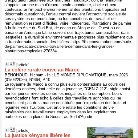
d’exportation destinées aux marchés mondiaux, dont la rentabilité
s’appuie sur une main-d’œuvre locale abondante, docile et peu
coûteuse. Si l’impact environnemental des plantations tropicales est
désormais questionné, l’enjeu central devient l’attractivité sociale de
ces systèmes de production, où les conditions de travail et de
rémunération restent difficiles, voire indécentes. Plantations de palmier
à huile en Asie du Sud-Est, de cacao en Afrique de l’Ouest ou de
banane en Amérique latine suivent des trajectoires comparables, dans
lesquelles la durabilité environnementale progresse plus rapidement que
la transformation sociale des filières. https://theconversation.com/huile-
de-palme-cacao-cafe-qui-travaillera-demain-dans-les-grandes-
plantations-tropicales-276334
[article]
La colère rurale couve au Maroc
BENOHOUD, Hicham - In : LE MONDE DIPLOMATIQUE, mars 2026
(01/03/2026), N°864, P.10
Le royaume du Maroc a connu plusieurs contestations au cours des
dernières années, dont celle de la jeunesse, "GEN Z 212", sigle choisi
par les jeunes révoltés contre les inégalités et la corruption. Leurs
revendications font écho à celles des travailleurs agricoles qui ne
bénéficient pas de la manne constituée par l'exportation des fruits et
légumes vers l'Europe. Cet article relate les conditions de vie
misérables des travailleuses employées dans les exploitations
horticoles de la plaine du Souss, au Sud d'Agadir.
[article]
La justice kényane libère les