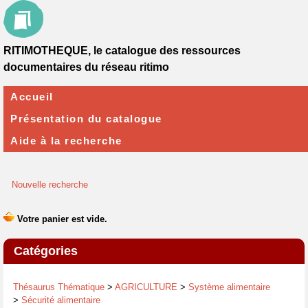
RITIMOTHEQUE, le catalogue des ressources
documentaires du réseau ritimo
Accueil
Présentation du catalogue
Aide à la recherche
Nouvelle recherche
Catégories
Thésaurus Thématique
>
AGRICULTURE
>
Système alimentaire
>
Sécurité alimentaire