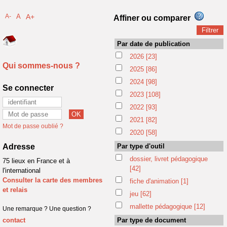
A-
A
A+
Affiner ou comparer
Par date de publication
2026
[23]
Qui sommes-nous ?
2025
[86]
2024
[98]
Se connecter
2023
[108]
2022
[93]
2021
[82]
Mot de passe oublié ?
2020
[58]
Adresse
Par type d'outil
dossier, livret pédagogique
75 lieux en France et à
[42]
l'international
Consulter la carte des membres
fiche d'animation
[1]
et relais
jeu
[62]
mallette pédagogique
[12]
Une remarque ? Une question ?
contact
Par type de document