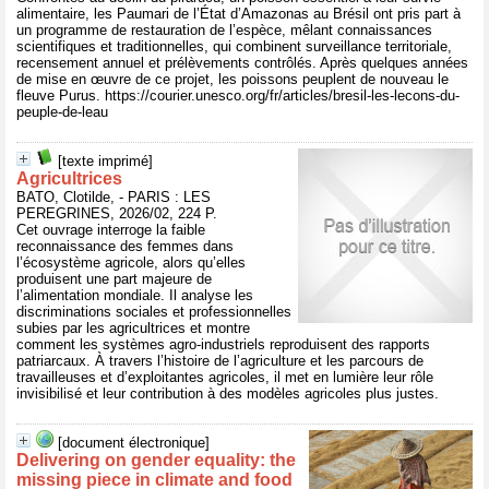
alimentaire, les Paumari de l’État d’Amazonas au Brésil ont pris part à
un programme de restauration de l’espèce, mêlant connaissances
scientifiques et traditionnelles, qui combinent surveillance territoriale,
recensement annuel et prélèvements contrôlés. Après quelques années
de mise en œuvre de ce projet, les poissons peuplent de nouveau le
fleuve Purus. https://courier.unesco.org/fr/articles/bresil-les-lecons-du-
peuple-de-leau
[texte imprimé]
Agricultrices
BATO, Clotilde, - PARIS : LES
PEREGRINES, 2026/02, 224 P.
Cet ouvrage interroge la faible
reconnaissance des femmes dans
l’écosystème agricole, alors qu’elles
produisent une part majeure de
l’alimentation mondiale. Il analyse les
discriminations sociales et professionnelles
subies par les agricultrices et montre
comment les systèmes agro-industriels reproduisent des rapports
patriarcaux. À travers l’histoire de l’agriculture et les parcours de
travailleuses et d’exploitantes agricoles, il met en lumière leur rôle
invisibilisé et leur contribution à des modèles agricoles plus justes.
[document électronique]
Delivering on gender equality: the
missing piece in climate and food