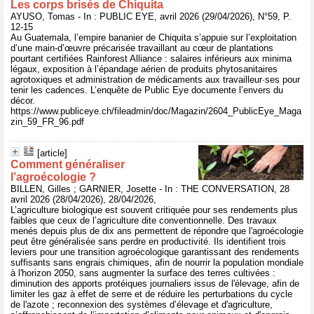
Les corps brisés de Chiquita
AYUSO, Tomas - In : PUBLIC EYE, avril 2026 (29/04/2026), N°59, P.
12-15
Au Guatemala, l’empire bananier de Chiquita s’appuie sur l’exploitation
d’une main-d’œuvre précarisée travaillant au cœur de plantations
pourtant certifiées Rainforest Alliance : salaires inférieurs aux minima
légaux, exposition à l’épandage aérien de produits phytosanitaires
agrotoxiques et administration de médicaments aux travailleur·ses pour
tenir les cadences. L’enquête de Public Eye documente l’envers du
décor.
https://www.publiceye.ch/fileadmin/doc/Magazin/2604_PublicEye_Maga
zin_59_FR_96.pdf
[article]
Comment généraliser
l’agroécologie ?
BILLEN, Gilles ; GARNIER, Josette - In : THE CONVERSATION, 28
avril 2026 (28/04/2026), 28/04/2026,
L’agriculture biologique est souvent critiquée pour ses rendements plus
faibles que ceux de l’agriculture dite conventionnelle. Des travaux
menés depuis plus de dix ans permettent de répondre que l'agroécologie
peut être généralisée sans perdre en productivité. Ils identifient trois
leviers pour une transition agroécologique garantissant des rendements
suffisants sans engrais chimiques, afin de nourrir la population mondiale
à l'horizon 2050, sans augmenter la surface des terres cultivées :
diminution des apports protéiques journaliers issus de l'élevage, afin de
limiter les gaz à effet de serre et de réduire les perturbations du cycle
de l'azote ; reconnexion des systèmes d’élevage et d'agriculture,