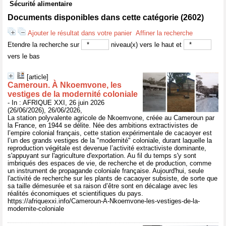
Sécurité alimentaire
Documents disponibles dans cette catégorie (
2602
)
Ajouter le résultat dans votre panier
Affiner la recherche
Etendre la recherche sur
niveau(x) vers le haut et
vers le bas
[article]
Cameroun. À Nkoemvone, les
vestiges de la modernité coloniale
- In : AFRIQUE XXI, 26 juin 2026
(26/06/2026), 26/06/2026,
La station polyvalente agricole de Nkoemvone, créée au Cameroun par
la France, en 1944 se délite. Née des ambitions extractivistes de
l’empire colonial français, cette station expérimentale de cacaoyer est
l’un des grands vestiges de la "modernité" coloniale, durant laquelle la
reproduction végétale est devenue l’activité extractiviste dominante,
s'appuyant sur l'agriculture d'exportation. Au fil du temps s'y sont
imbriqués des espaces de vie, de recherche et de production, comme
un instrument de propagande coloniale française. Aujourd'hui, seule
l'activité de recherche sur les plants de cacaoyer subsiste, de sorte que
sa taille démesurée et sa raison d’être sont en décalage avec les
réalités économiques et scientifiques du pays.
https://afriquexxi.info/Cameroun-A-Nkoemvone-les-vestiges-de-la-
modernite-coloniale