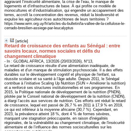
aggravant l’insécurité alimentaire, la crise de l’eau, le manque de
logements et d’infrastructures de base. À qui profite ce modèle de
monocultures et d’industrialisation, qui engendre un accaparement des
terres, accroît la concentration des revenus, réduit la biodiversité et
expulse les agriculteur·rices autochtones de leurs territoires ?
https://www.wrm.org.uy/fr/articles-du-bulletin/la-vallee-de-la-cellulose-le-
cerrado-bresilien-assiege-par-leucalyptus
[article]
Retard de croissance des enfants au Sénégal : entre
savoirs locaux, normes sociales et défis du
changement climatique
- In : GLOBAL AFRICA, 13/2026 (20/03/2026), N°13,
Le retard de croissance résulte d’une alimentation inadéquate, de
maladies et d’un manque de stimulation psychosociale. Il a des effets
durables sur le développement cognitif et physique de l'enfant, sa
réussite scolaire et sa santé à l’âge adulte. Depuis 2011, le Sénégal
contribue à l’initiative Scaling Up Nutrition (SUN = Améliorer la nutrition)
et a renforcé ses structures institutionnelles et ses programmes. En
2015, la Politique nationale de développement de la nutrition (PNDN),
pilotée par le Conseil national de développement de la nutrition (CNDN),
a élargi l’accès aux services de nutrition. Ces efforts ont réduit le retard
de croissance, lequel est passé de 26,7 % en 2011 à 17,9 % en 2019,
ce qui est inférieur à la moyenne africaine (30,7 %). Cependant, en
2023, la prévalence atteint 18 %, dont 4 % de formes sévères,
marquant une stagnation préoccupante, en raison d'inégalités
régionales, de la vulnérabilité au changement climatique, de l'insécurité
alimentaire et de l’influence des normes socioculturelles sur les