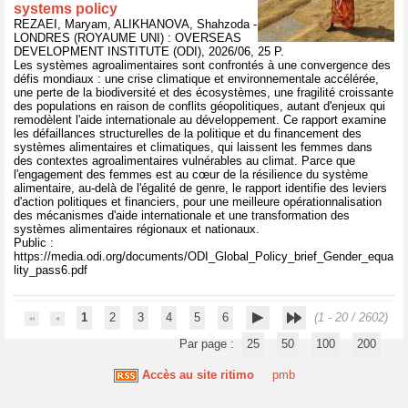
systems policy
REZAEI, Maryam, ALIKHANOVA, Shahzoda -
LONDRES (ROYAUME UNI) : OVERSEAS
DEVELOPMENT INSTITUTE (ODI), 2026/06, 25 P.
Les systèmes agroalimentaires sont confrontés à une convergence des
défis mondiaux : une crise climatique et environnementale accélérée,
une perte de la biodiversité et des écosystèmes, une fragilité croissante
des populations en raison de conflits géopolitiques, autant d'enjeux qui
remodèlent l'aide internationale au développement. Ce rapport examine
les défaillances structurelles de la politique et du financement des
systèmes alimentaires et climatiques, qui laissent les femmes dans
des contextes agroalimentaires vulnérables au climat. Parce que
l'engagement des femmes est au cœur de la résilience du système
alimentaire, au-delà de l'égalité de genre, le rapport identifie des leviers
d'action politiques et financiers, pour une meilleure opérationnalisation
des mécanismes d'aide internationale et une transformation des
systèmes alimentaires régionaux et nationaux.
Public :
https://media.odi.org/documents/ODI_Global_Policy_brief_Gender_equa
lity_pass6.pdf
1
2
3
4
5
6
(1 - 20 / 2602)
Par page :
25
50
100
200
Accès au site ritimo
pmb