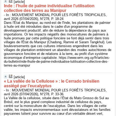
[article]
Inde : l'huile de palme individualise l'utilisation
collective des terres au Manipur
- In : MOUVEMENT MONDIAL POUR LES FORÊTS TROPICALES,
avril 2026 (07/04/2026), N°278, P. 18-24
Dans l'État du Manipur, au nord-est de l'Inde, les plantations de palmier
à huile ont été introduites dans le cadre d'un programme de
développement productif, afin de réduire la dépendance du pays aux
importations. Or les impacts négatifs des monocultures de palmiers à
huile promues par cette politique foncière se font déjà sentir dans trois
villages de l'État du Manipur (Chadong, Ramrei et Saram Tangkhul). Les
bouleversements que ces cultures intensives engendrent dans les
villages de plantation entérinent un abandon des modes autochtones de
gouvernance foncière et de relations à la terre, au profit d'un système
économique d’entreprise capitaliste. https://www.wrm.org.uy/fr/articles-
du-bulletin/inde-lhuile-de-palme-individualise-lutilisation-collective-des-
terres-au-manipur
[article]
« La vallée de la Cellulose » : le Cerrado brésilien
assiégé par l’eucalyptus
- In : MOUVEMENT MONDIAL POUR LES FORÊTS TROPICALES,
avril 2026 (07/04/2026), N°278, P. 33-36
La Vallée de la cellulose, située dans l’État du Mato Grosso do Sul au
Brésil, est le plus grand complexe industriel de cellulose du pays,
centré sur la monoculture de l’eucalyptus. Dans les villages de cette
vallée, les impacts environnementaux sont dévastateurs et les familles
paysannes luttent pour survivre au cœur d'un véritable désert vert,