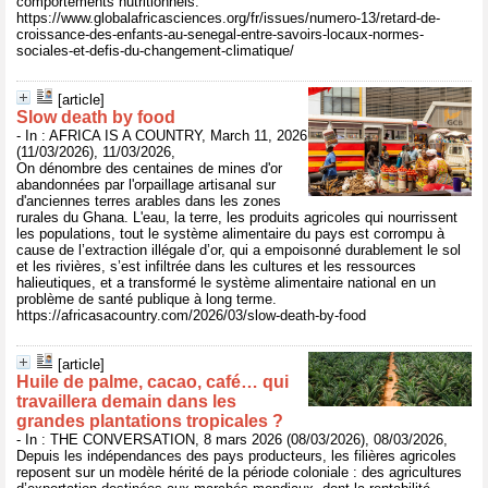
comportements nutritionnels.
https://www.globalafricasciences.org/fr/issues/numero-13/retard-de-
croissance-des-enfants-au-senegal-entre-savoirs-locaux-normes-
sociales-et-defis-du-changement-climatique/
[article]
Slow death by food
- In : AFRICA IS A COUNTRY, March 11, 2026
(11/03/2026), 11/03/2026,
On dénombre des centaines de mines d'or
abandonnées par l'orpaillage artisanal sur
d'anciennes terres arables dans les zones
rurales du Ghana. L'eau, la terre, les produits agricoles qui nourrissent
les populations, tout le système alimentaire du pays est corrompu à
cause de l’extraction illégale d’or, qui a empoisonné durablement le sol
et les rivières, s’est infiltrée dans les cultures et les ressources
halieutiques, et a transformé le système alimentaire national en un
problème de santé publique à long terme.
https://africasacountry.com/2026/03/slow-death-by-food
[article]
Huile de palme, cacao, café… qui
travaillera demain dans les
grandes plantations tropicales ?
- In : THE CONVERSATION, 8 mars 2026 (08/03/2026), 08/03/2026,
Depuis les indépendances des pays producteurs, les filières agricoles
reposent sur un modèle hérité de la période coloniale : des agricultures