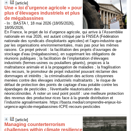
[article]
Une « loi d’urgence agricole » pour
plus d’élevages industriels et plus
de mégabassines
- In : BASTA !, 18 mai 2026 (18/05/2026),
18/05/2026,
En France, le projet de loi d’urgence agricole, qui arrive à l’Assemblée
nationale en mai 2026, est autant critiqué par la FNSEA (Fédération
nationale des syndicats d'exploitants agricoles) et l’agro-industrie que
par les organisations environnementales, mais pas pour les mêmes
raisons. Ce projet prévoit : la facilitation des projets d’ouvrages de
stockage d’eau (mégabassines), en supprimant les obligations de
réunions publiques ; la facilitation de l’implantation d’élevages
industriels (fermes-usines ou poulaillers géants), propices à la
maltraitance animale et à la propagation de maladies ; la fragilisation
des recours, le promoteur de projet industriel pouvant réclamer des
dommages et intérêts ; la criminalisation des actions citoyennes
menées contre des élevages industriels maltraitants ; le risque de
défaut de protection des points de captage d’eau potable contre les
épandages de pesticides ; l'éventuelle réautorisation des
néonicotinoïdes. À noter un seul point positif : une meilleure protection
des revenus des producteur·rices face à la grande distribution et
l’industrie agroalimentaire. https://basta.media/comprendre-enjeux-loi-
urgence-agricole-megabassines-ICPE-recours-pesticides
[article]
Managing counterterrorism
challenges within climate resilience