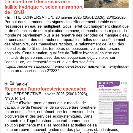
Le monde est désormais en «
faillite hydrique », selon un rapport
de l’ONU
- In : THE CONVERSATION, 20 janvier 2026 (20/01/2026), 20/01/2026,
Partout dans le monde, les signes d’un effondrement durable des
ressources en eau se multiplient. Sous l’effet du changement climatique
et de décennies de surexploitation humaine, de nombreuses régions du
monde ne parviennent plus à se remettre des périodes de manque d’eau
et connaissent des destructions irréparables, telles que l'assèchement
des réservoirs, des mauvaises récoltes, le rationnement de l’eau, des
incendies de forêt ou des tempêtes de poussière, voire des terrains
engloutis. Cette situation, qualifiée de "faillite hydrique" touche des
milliards de personnes avec des conséquences déjà visibles sur
l’agriculture, les écosystèmes et la vie des sociétés.
https://theconversation.com/le-monde-est-desormais-en-faillite-hydrique-
selon-un-rapport-de-lonu-273832
[article]
Repenser l’agroforesterie cacaoyère
- In : PERSPECTIVE, janvier 2026 (20/01/2026),
N°70, P. 1-4
La Côte d’Ivoire, premier producteur mondial de
cacao, a perdu l’essentiel de sa couverture forestière
en un demi-siècle, entraînant une forte érosion de la
biodiversité et des services écosystémiques. Dans
ce contexte, l’agroforesterie apparaît comme une
solution pertinente mais les modalités actuelles de sa
mise en œuvre, souvent fondée sur des plantations standardisées,