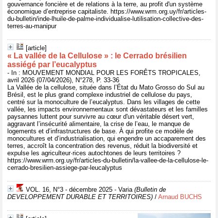
gouvernance foncière et de relations à la terre, au profit d'un système
économique d’entreprise capitaliste. https://www.wrm.org.uy/fr/articles-
du-bulletin/inde-lhuile-de-palme-individualise-lutilisation-collective-des-
terres-au-manipur
[article]
« La vallée de la Cellulose » : le Cerrado brésilien
assiégé par l’eucalyptus
- In : MOUVEMENT MONDIAL POUR LES FORÊTS TROPICALES,
avril 2026 (07/04/2026), N°278, P. 33-36
La Vallée de la cellulose, située dans l’État du Mato Grosso do Sul au
Brésil, est le plus grand complexe industriel de cellulose du pays,
centré sur la monoculture de l’eucalyptus. Dans les villages de cette
vallée, les impacts environnementaux sont dévastateurs et les familles
paysannes luttent pour survivre au cœur d'un véritable désert vert,
aggravant l’insécurité alimentaire, la crise de l’eau, le manque de
logements et d’infrastructures de base. À qui profite ce modèle de
monocultures et d’industrialisation, qui engendre un accaparement des
terres, accroît la concentration des revenus, réduit la biodiversité et
expulse les agriculteur·rices autochtones de leurs territoires ?
https://www.wrm.org.uy/fr/articles-du-bulletin/la-vallee-de-la-cellulose-le-
cerrado-bresilien-assiege-par-leucalyptus
VOL. 16, N°3 - décembre 2025 - Varia
(Bulletin de
DEVELOPPEMENT DURABLE ET TERRITOIRES)
/
Arnaud BUCHS