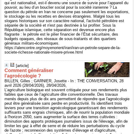
qui est nationalisé, est-il devenu une source de survie pour l’appareil du
pouvoir, au lieu d’un bouclier social pour la société iranienne ? La
question du pétrole en Iran ne concerne pas seulement les exportations,
le stockage ou les recettes en devises étrangères. Malgré tous les
slogans historiques sur son caractère national, l'activité pétrolière est
séparée de la société et n'est pas destinée à lui profiter. Sous la
République islamique, cette séparation est devenue encore plus
flagrante : le pétrole est le pilier financier de l’État sécuritaire, des
budgets opaques, des réseaux de sous-traitants et des quartiers
généraux militaro-économiques.
https://alencontre.org/moyenorient/iran/iran-un-petrole-separe-de-la-
societe-richesse-nationale-misere-privee.html
[article]
Comment généraliser
l’agroécologie ?
BILLEN, Gilles ; GARNIER, Josette - In : THE CONVERSATION, 28
avril 2026 (28/04/2026), 28/04/2026,
L’agriculture biologique est souvent critiquée pour ses rendements plus
faibles que ceux de l’agriculture dite conventionnelle. Des travaux
menés depuis plus de dix ans permettent de répondre que l'agroécologie
peut être généralisée sans perdre en productivité. Ils identifient trois
leviers pour une transition agroécologique garantissant des rendements
suffisants sans engrais chimiques, afin de nourrir la population mondiale
à l'horizon 2050, sans augmenter la surface des terres cultivées :
diminution des apports protéiques journaliers issus de l'élevage, afin de
limiter les gaz à effet de serre et de réduire les perturbations du cycle
de l'azote ; reconnexion des systèmes d’élevage et d'agriculture,