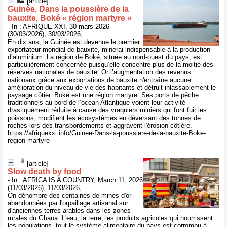
[article]
Guinée. Dans la poussière de la
bauxite, Boké « région martyre »
- In : AFRIQUE XXI, 30 mars 2026
(30/03/2026), 30/03/2026,
En dix ans, la Guinée est devenue le premier
exportateur mondial de bauxite, minerai indispensable à la production
d’aluminium. La région de Boké, située au nord-ouest du pays, est
particulièrement concernée puisqu’elle concentre plus de la moitié des
réserves nationales de bauxite. Or l’augmentation des revenus
nationaux grâce aux exportations de bauxite n'entraîne aucune
amélioration du niveau de vie des habitants et détruit inlassablement le
paysage côtier. Boké est une région martyre. Ses ports de pêche
traditionnels au bord de l’océan Atlantique voient leur activité
drastiquement réduite à cause des vraquiers miniers qui font fuir les
poissons, modifient les écosystèmes en déversant des tonnes de
roches lors des transbordements et aggravent l'érosion côtière.
https://afriquexxi.info/Guinee-Dans-la-poussiere-de-la-bauxite-Boke-
region-martyre
[article]
Slow death by food
- In : AFRICA IS A COUNTRY, March 11, 2026
(11/03/2026), 11/03/2026,
On dénombre des centaines de mines d'or
abandonnées par l'orpaillage artisanal sur
d'anciennes terres arables dans les zones
rurales du Ghana. L'eau, la terre, les produits agricoles qui nourrissent
les populations, tout le système alimentaire du pays est corrompu à