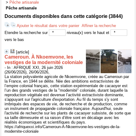
>
Pêche artisanale
Pêche artisanale
Documents disponibles dans cette catégorie (
3844
)
Ajouter le résultat dans votre panier
Affiner la recherche
Etendre la recherche sur
niveau(x) vers le haut et
vers le bas
[article]
Cameroun. À Nkoemvone, les
vestiges de la modernité coloniale
- In : AFRIQUE XXI, 26 juin 2026
(26/06/2026), 26/06/2026,
La station polyvalente agricole de Nkoemvone, créée au Cameroun par
la France, en 1944 se délite. Née des ambitions extractivistes de
l’empire colonial français, cette station expérimentale de cacaoyer est
l’un des grands vestiges de la "modernité" coloniale, durant laquelle la
reproduction végétale est devenue l’activité extractiviste dominante,
s'appuyant sur l'agriculture d'exportation. Au fil du temps s'y sont
imbriqués des espaces de vie, de recherche et de production, comme
un instrument de propagande coloniale française. Aujourd'hui, seule
l'activité de recherche sur les plants de cacaoyer subsiste, de sorte que
sa taille démesurée et sa raison d’être sont en décalage avec les
réalités économiques et scientifiques du pays.
https://afriquexxi.info/Cameroun-A-Nkoemvone-les-vestiges-de-la-
modernite-coloniale