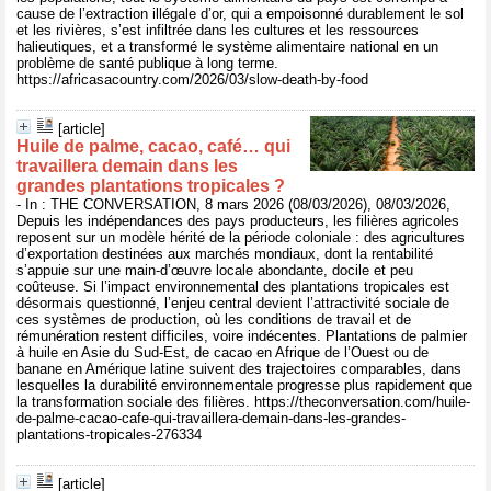
cause de l’extraction illégale d’or, qui a empoisonné durablement le sol
et les rivières, s’est infiltrée dans les cultures et les ressources
halieutiques, et a transformé le système alimentaire national en un
problème de santé publique à long terme.
https://africasacountry.com/2026/03/slow-death-by-food
[article]
Huile de palme, cacao, café… qui
travaillera demain dans les
grandes plantations tropicales ?
- In : THE CONVERSATION, 8 mars 2026 (08/03/2026), 08/03/2026,
Depuis les indépendances des pays producteurs, les filières agricoles
reposent sur un modèle hérité de la période coloniale : des agricultures
d’exportation destinées aux marchés mondiaux, dont la rentabilité
s’appuie sur une main-d’œuvre locale abondante, docile et peu
coûteuse. Si l’impact environnemental des plantations tropicales est
désormais questionné, l’enjeu central devient l’attractivité sociale de
ces systèmes de production, où les conditions de travail et de
rémunération restent difficiles, voire indécentes. Plantations de palmier
à huile en Asie du Sud-Est, de cacao en Afrique de l’Ouest ou de
banane en Amérique latine suivent des trajectoires comparables, dans
lesquelles la durabilité environnementale progresse plus rapidement que
la transformation sociale des filières. https://theconversation.com/huile-
de-palme-cacao-cafe-qui-travaillera-demain-dans-les-grandes-
plantations-tropicales-276334
[article]