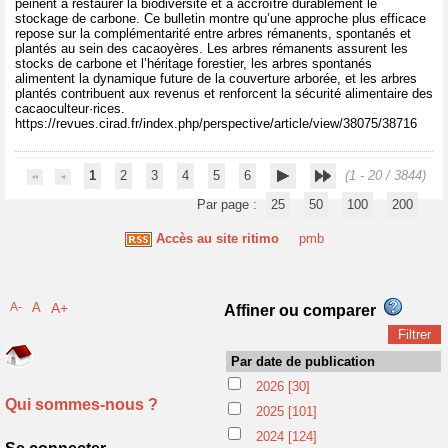
peinent à restaurer la biodiversité et à accroître durablement le
stockage de carbone. Ce bulletin montre qu’une approche plus efficace
repose sur la complémentarité entre arbres rémanents, spontanés et
plantés au sein des cacaoyères. Les arbres rémanents assurent les
stocks de carbone et l’héritage forestier, les arbres spontanés
alimentent la dynamique future de la couverture arborée, et les arbres
plantés contribuent aux revenus et renforcent la sécurité alimentaire des
cacaoculteur·rices.
https://revues.cirad.fr/index.php/perspective/article/view/38075/38716
1
2
3
4
5
6
(1 - 20 / 3844)
Par page :
25
50
100
200
Accès au site ritimo
pmb
A-
A
A+
Affiner ou comparer
Par date de publication
2026
[30]
Qui sommes-nous ?
2025
[101]
2024
[124]