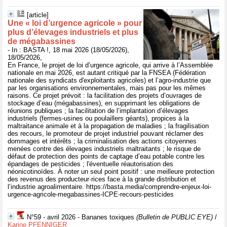
[article]
Une « loi d’urgence agricole » pour
plus d’élevages industriels et plus
de mégabassines
- In : BASTA !, 18 mai 2026 (18/05/2026),
18/05/2026,
En France, le projet de loi d’urgence agricole, qui arrive à l’Assemblée
nationale en mai 2026, est autant critiqué par la FNSEA (Fédération
nationale des syndicats d'exploitants agricoles) et l’agro-industrie que
par les organisations environnementales, mais pas pour les mêmes
raisons. Ce projet prévoit : la facilitation des projets d’ouvrages de
stockage d’eau (mégabassines), en supprimant les obligations de
réunions publiques ; la facilitation de l’implantation d’élevages
industriels (fermes-usines ou poulaillers géants), propices à la
maltraitance animale et à la propagation de maladies ; la fragilisation
des recours, le promoteur de projet industriel pouvant réclamer des
dommages et intérêts ; la criminalisation des actions citoyennes
menées contre des élevages industriels maltraitants ; le risque de
défaut de protection des points de captage d’eau potable contre les
épandages de pesticides ; l'éventuelle réautorisation des
néonicotinoïdes. À noter un seul point positif : une meilleure protection
des revenus des producteur·rices face à la grande distribution et
l’industrie agroalimentaire. https://basta.media/comprendre-enjeux-loi-
urgence-agricole-megabassines-ICPE-recours-pesticides
N°59 - avril 2026 - Bananes toxiques
(Bulletin de PUBLIC EYE)
/
Karine PFENNIGER