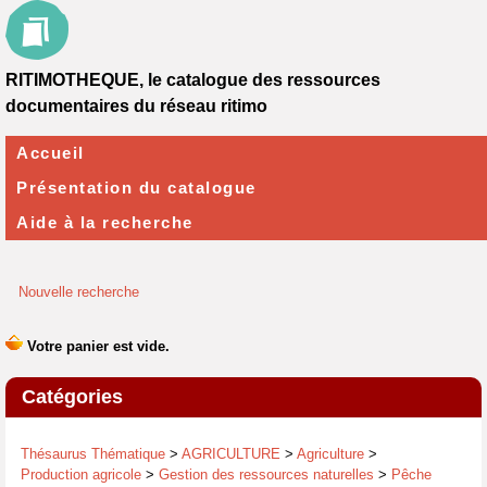
RITIMOTHEQUE, le catalogue des ressources
documentaires du réseau ritimo
Accueil
Présentation du catalogue
Aide à la recherche
Nouvelle recherche
Catégories
Thésaurus Thématique
>
AGRICULTURE
>
Agriculture
>
Production agricole
>
Gestion des ressources naturelles
>
Pêche