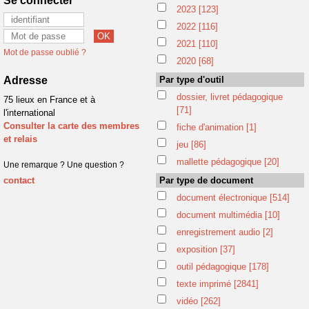
Se connecter
2023
[123]
2022
[116]
2021
[110]
Mot de passe oublié ?
2020
[68]
Adresse
Par type d'outil
dossier, livret pédagogique
75 lieux en France et à
[71]
l'international
Consulter la carte des membres
fiche d'animation
[1]
et relais
jeu
[86]
mallette pédagogique
[20]
Une remarque ? Une question ?
contact
Par type de document
document électronique
[514]
document multimédia
[10]
enregistrement audio
[2]
exposition
[37]
outil pédagogique
[178]
texte imprimé
[2841]
vidéo
[262]