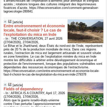
s’affranchissant de l’importation d’aliments pour animaux et d'engrais
azotés ; rotations longues des cultures intégrant des légumineuses
fixatrices d’azote. https://theconversation.com/comment-generaliser-
lagroecologie-280841
[article]
Entre environnement et économie
locale, faut‑il choisir ? Le cas de
l’exploitation du mica en Inde
- In : THE CONVERSATION, 27 avril 2026
(27/04/2026), 27/04/2026,
Le Bihar et le Jharkhand, deux États du nord-est de l’Inde, représentent
près de 20 % de la production mondiale de mica. Dans ces régions
rurales, l’extraction de mica est largement artisanale et souvent située
en zone forestière. Le cas de l’exploitation minière du mica en Inde
montre les difficultés à arbitrer entre développement économique et
protection de l'environnement, lorsque des populations vulnérables sont
dépendantes des ressources économiques de l’extractivisme.
https://theconversation.com/entre-environnement-et-economie-locale-
faut-il-choisir-le-cas-de-lexploitation-du-mica-en-inde-279378
[article]
Fields of dependency
- In : AFRICA IS A COUNTRY, April 17, 2026
(17/04/2026), 17/04/2026,
Alors que la guerre israélo-états-unienne
contre l’Iran perturbe l’approvisionnement