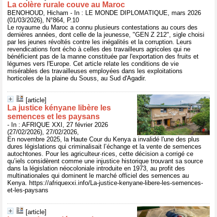
La colère rurale couve au Maroc
BENOHOUD, Hicham - In : LE MONDE DIPLOMATIQUE, mars 2026
(01/03/2026), N°864, P.10
Le royaume du Maroc a connu plusieurs contestations au cours des
dernières années, dont celle de la jeunesse, "GEN Z 212", sigle choisi
par les jeunes révoltés contre les inégalités et la corruption. Leurs
revendications font écho à celles des travailleurs agricoles qui ne
bénéficient pas de la manne constituée par l'exportation des fruits et
légumes vers l'Europe. Cet article relate les conditions de vie
misérables des travailleuses employées dans les exploitations
horticoles de la plaine du Souss, au Sud d'Agadir.
[article]
La justice kényane libère les
semences et les paysans
- In : AFRIQUE XXI, 27 février 2026
(27/02/2026), 27/02/2026,
En novembre 2025, la Haute Cour du Kenya a invalidé l'une des plus
dures législations qui criminalisait l’échange et la vente de semences
autochtones. Pour les agriculteur·rices, cette décision a corrigé ce
qu’iels considèrent comme une injustice historique trouvant sa source
dans la législation néocoloniale introduite en 1973, au profit des
multinationales qui dominent le marché officiel des semences au
Kenya. https://afriquexxi.info/La-justice-kenyane-libere-les-semences-
et-les-paysans
[article]