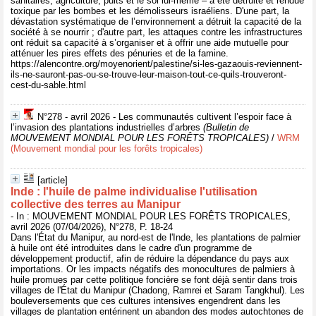
sanitaires, agriculture, puits et le sol lui-même – a été détruite et rendue
toxique par les bombes et les démolisseurs israéliens. D'une part, la
dévastation systématique de l’environnement a détruit la capacité de la
société à se nourrir ; d'autre part, les attaques contre les infrastructures
ont réduit sa capacité à s’organiser et à offrir une aide mutuelle pour
atténuer les pires effets des pénuries et de la famine.
https://alencontre.org/moyenorient/palestine/si-les-gazaouis-reviennent-
ils-ne-sauront-pas-ou-se-trouve-leur-maison-tout-ce-quils-trouveront-
cest-du-sable.html
N°278 - avril 2026 - Les communautés cultivent l’espoir face à
l’invasion des plantations industrielles d’arbres
(Bulletin de
MOUVEMENT MONDIAL POUR LES FORÊTS TROPICALES)
/
WRM
(Mouvement mondial pour les forêts tropicales)
[article]
Inde : l'huile de palme individualise l'utilisation
collective des terres au Manipur
- In : MOUVEMENT MONDIAL POUR LES FORÊTS TROPICALES,
avril 2026 (07/04/2026), N°278, P. 18-24
Dans l'État du Manipur, au nord-est de l'Inde, les plantations de palmier
à huile ont été introduites dans le cadre d'un programme de
développement productif, afin de réduire la dépendance du pays aux
importations. Or les impacts négatifs des monocultures de palmiers à
huile promues par cette politique foncière se font déjà sentir dans trois
villages de l'État du Manipur (Chadong, Ramrei et Saram Tangkhul). Les
bouleversements que ces cultures intensives engendrent dans les
villages de plantation entérinent un abandon des modes autochtones de