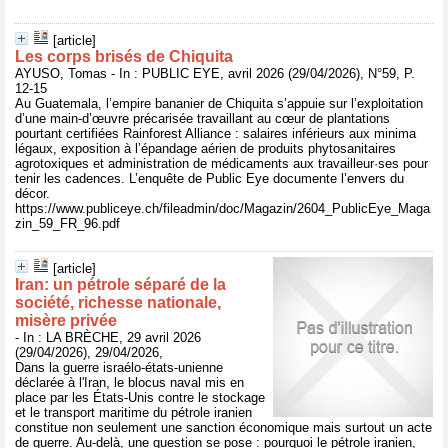
[article]
Les corps brisés de Chiquita
AYUSO, Tomas - In : PUBLIC EYE, avril 2026 (29/04/2026), N°59, P.
12-15
Au Guatemala, l’empire bananier de Chiquita s’appuie sur l’exploitation
d’une main-d’œuvre précarisée travaillant au cœur de plantations
pourtant certifiées Rainforest Alliance : salaires inférieurs aux minima
légaux, exposition à l’épandage aérien de produits phytosanitaires
agrotoxiques et administration de médicaments aux travailleur·ses pour
tenir les cadences. L’enquête de Public Eye documente l’envers du
décor.
https://www.publiceye.ch/fileadmin/doc/Magazin/2604_PublicEye_Maga
zin_59_FR_96.pdf
[article]
Iran: un pétrole séparé de la
société, richesse nationale,
misère privée
- In : LA BRÈCHE, 29 avril 2026
(29/04/2026), 29/04/2026,
Dans la guerre israélo-états-unienne
déclarée à l'Iran, le blocus naval mis en
place par les États-Unis contre le stockage
et le transport maritime du pétrole iranien
constitue non seulement une sanction économique mais surtout un acte
de guerre. Au-delà, une question se pose : pourquoi le pétrole iranien,