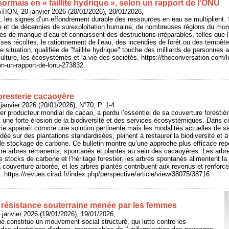
rmais en « faillite hydrique », selon un rapport de l’ONU
ION, 20 janvier 2026 (20/01/2026), 20/01/2026,
 les signes d’un effondrement durable des ressources en eau se multiplient. 
 et de décennies de surexploitation humaine, de nombreuses régions du mon
es de manque d’eau et connaissent des destructions irréparables, telles que
ses récoltes, le rationnement de l’eau, des incendies de forêt ou des tempête
tte situation, qualifiée de "faillite hydrique" touche des milliards de personn
riculture, les écosystèmes et la vie des sociétés. https://theconversation.com
lon-un-rapport-de-lonu-273832
oresterie cacaoyère
anvier 2026 (20/01/2026), N°70, P. 1-4
ier producteur mondial de cacao, a perdu l’essentiel de sa couverture forestiè
t une forte érosion de la biodiversité et des services écosystémiques. Dans c
erie apparaît comme une solution pertinente mais les modalités actuelles de s
ée sur des plantations standardisées, peinent à restaurer la biodiversité et à
le stockage de carbone. Ce bulletin montre qu’une approche plus efficace rep
tre arbres rémanents, spontanés et plantés au sein des cacaoyères. Les arbr
 stocks de carbone et l’héritage forestier, les arbres spontanés alimentent la
 couverture arborée, et les arbres plantés contribuent aux revenus et renforcen
. https://revues.cirad.fr/index.php/perspective/article/view/38075/38716
a résistance souterraine menée par les femmes
 janvier 2026 (19/01/2026), 19/01/2026,
ie constitue un mouvement social structuré, qui lutte contre les