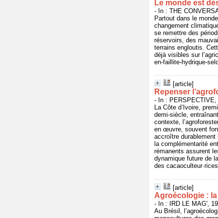
Le monde est déso
- In : THE CONVERSAT
Partout dans le monde,
changement climatique
se remettre des périod
réservoirs, des mauvai
terrains engloutis. Ce
déjà visibles sur l’ag
en-faillite-hydrique-se
[article]
Repenser l’agrof
- In : PERSPECTIVE, j
La Côte d’Ivoire, prem
demi-siècle, entraînan
contexte, l’agroforest
en œuvre, souvent fond
accroître durablement 
la complémentarité en
rémanents assurent les
dynamique future de la
des cacaoculteur·rices
[article]
Agroécologie : l
- In : IRD LE MAG', 19
Au Brésil, l’agroécolog