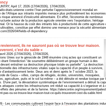
dency
UNTRY, April 17, 2026 (17/04/2026), 17/04/2026,
raélo-états-unienne contre l’Iran perturbe l’approvisionnement mondial en
e de l’Afrique aux intrants importés menace plus profondément les économies
du risque annoncé d’insécurité alimentaire. En effet, l'économie de nombreux
ructurée autour de la production agricole orientée vers l’exportation, héritage
nial. Or la hausse du coût des intrants liés à productivité de cette agriculture
cultivables, constitue par effet domino une menace pour la sécurité alimentair
y.com/2026/04/fields-of-dependency
 reviennent, ils ne sauront pas où se trouve leur maison.
uveront, c’est du sable »
vril 2026 (17/04/2026), 17/04/2026,
ions Unies sur le génocide de 1948 énumère cinq actes qui constituent un
 étant l'interdiction "de soumettre délibérément un groupe humain à des
devant entraîner sa destruction physique totale ou partielle". La destruction
tionnelle des infrastructures vitales sape la capacité d’un peuple à survivre,
e d’anéantissement lente. Deux ans et demi après le 7 octobre 2023, la
ande de Gaza – villes, camps de réfugiés, écoles, universités, mosquées,
res, agriculture, puits et le sol lui-même – a été détruite et rendue toxique par
s. D'une part, la dévastation systématique de l’environnement a détruit la cap
les attaques contre les infrastructures ont réduit sa capacité à s’organiser et à 
 effets des pénuries et de la famine. https://alencontre.org/moyenorient/palest
ont-pas-ou-se-trouve-leur-maison-tout-ce-quils-trouveront-cest-du-sable.html
26 - Les communautés cultivent l’espoir face à l’invasion des plantations indus