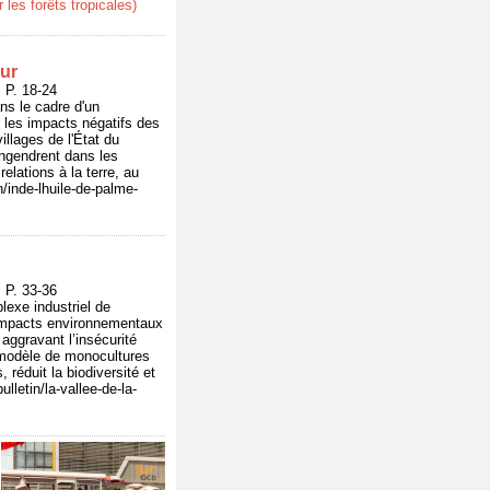
es forêts tropicales)
pur
P. 18-24
ans le cadre d'un
 les impacts négatifs des
illages de l'État du
ngendrent dans les
lations à la terre, au
n/inde-lhuile-de-palme-
P. 33-36
lexe industriel de
s impacts environnementaux
 aggravant l’insécurité
e modèle de monocultures
 réduit la biodiversité et
lletin/la-vallee-de-la-