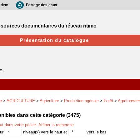
edem
Partage des eaux
sources documentaires du réseau ritimo
Présentation du catalogue
e
>
AGRICULTURE
>
Agriculture
>
Production agricole
>
Forêt
>
Agroforester
ibles dans cette catégorie (
3475
)
tat dans votre panier
Affiner la recherche
sur
niveau(x) vers le haut et
vers le bas