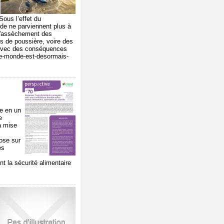
Sous l’effet du
de ne parviennent plus à
 l'assèchement des
s de poussière, voire des
es avec des conséquences
/le-monde-est-desormais-
re en un
e
a mise
ose sur
es
t la sécurité alimentaire