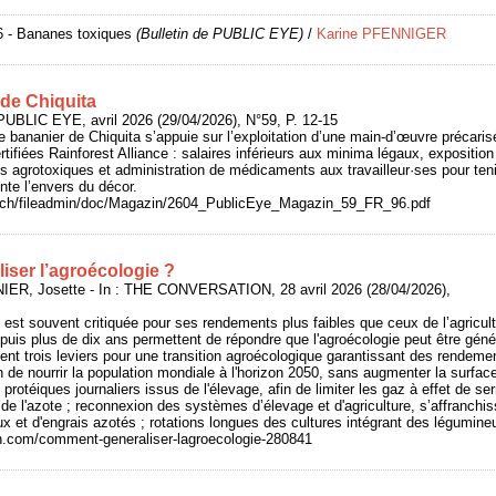
26 - Bananes toxiques
(Bulletin de PUBLIC EYE)
/
Karine PFENNIGER
 de Chiquita
UBLIC EYE, avril 2026 (29/04/2026), N°59, P. 12-15
 bananier de Chiquita s’appuie sur l’exploitation d’une main-d’œuvre précaris
rtifiées Rainforest Alliance : salaires inférieurs aux minima légaux, expositio
es agrotoxiques et administration de médicaments aux travailleur·ses pour ten
te l’envers du décor.
e.ch/fileadmin/doc/Magazin/2604_PublicEye_Magazin_59_FR_96.pdf
ser l’agroécologie ?
NIER, Josette - In : THE CONVERSATION, 28 avril 2026 (28/04/2026),
e est souvent critiquée pour ses rendements plus faibles que ceux de l’agricult
is plus de dix ans permettent de répondre que l'agroécologie peut être géné
ifient trois leviers pour une transition agroécologique garantissant des rendem
n de nourrir la population mondiale à l'horizon 2050, sans augmenter la surface
protéiques journaliers issus de l'élevage, afin de limiter les gaz à effet de ser
de l'azote ; reconnexion des systèmes d’élevage et d'agriculture, s’affranchis
x et d'engrais azotés ; rotations longues des cultures intégrant des légumineu
on.com/comment-generaliser-lagroecologie-280841