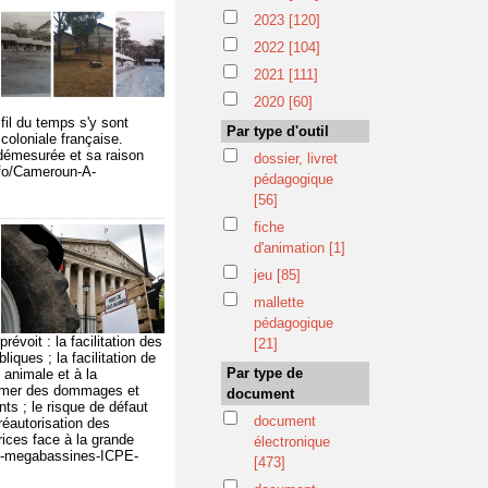
2023
[120]
2022
[104]
2021
[111]
2020
[60]
 fil du temps s'y sont
Par type d'outil
oloniale française.
e démesurée et sa raison
dossier, livret
info/Cameroun-A-
pédagogique
[56]
fiche
d'animation
[1]
jeu
[85]
mallette
pédagogique
voit : la facilitation des
[21]
ques ; la facilitation de
Par type de
 animale et à la
éclamer des dommages et
document
ts ; le risque de défaut
document
réautorisation des
rices face à la grande
électronique
ole-megabassines-ICPE-
[473]