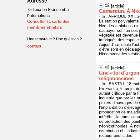
Adresse
[article]
75 lieux en France et à
Cameroun. À Nkoe
l'international
- In : AFRIQUE XXI, 26
La station polyvalent
Consulter la carte des
Née des ambitions extr
membres et relais
cacaoyer est l’un des 
végétale est devenue l’
Une remarque ? Une question ?
imbriqués des espaces
Aujourd'hui, seule l'ac
contact
d’être sont en décalag
Nkoemvone-les-vestige
[article]
Une « loi d’urgen
mégabassines
- In : BASTA !, 18 mai
En France, le projet de
autant critiqué par la 
industrie que par les 
projets d’ouvrages de 
l’implantation d’élevag
propagation de maladie
intérêts ; la criminali
de protection des poin
néonicotinoïdes. À not
distribution et l’indu
recours-pesticides