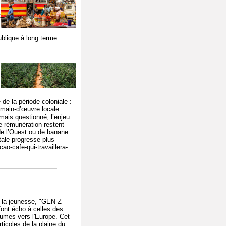
t
ublique à long terme.
de la période coloniale :
e main-d’œuvre locale
mais questionné, l’enjeu
de rémunération restent
 de l’Ouest ou de banane
tale progresse plus
ao-cafe-qui-travaillera-
e la jeunesse, "GEN Z
 font écho à celles des
égumes vers l'Europe. Cet
ticoles de la plaine du