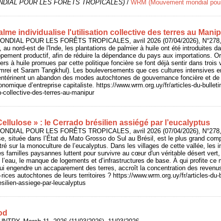
DIAL POUR LES FORÊTS TROPICALES)
/
WRM (Mouvement mondial pour l
palme individualise l'utilisation collective des terres au Mani
NDIAL POUR LES FORÊTS TROPICALES, avril 2026 (07/04/2026), N°278, 
 au nord-est de l'Inde, les plantations de palmier à huile ont été introduites d
ement productif, afin de réduire la dépendance du pays aux importations. Or
s à huile promues par cette politique foncière se font déjà sentir dans trois v
rei et Saram Tangkhul). Les bouleversements que ces cultures intensives e
 entérinent un abandon des modes autochtones de gouvernance foncière et de re
nomique d’entreprise capitaliste. https://www.wrm.org.uy/fr/articles-du-bulleti
on-collective-des-terres-au-manipur
Cellulose » : le Cerrado brésilien assiégé par l’eucalyptus
NDIAL POUR LES FORÊTS TROPICALES, avril 2026 (07/04/2026), N°278, 
ose, située dans l’État du Mato Grosso do Sul au Brésil, est le plus grand comp
tré sur la monoculture de l’eucalyptus. Dans les villages de cette vallée, le
s familles paysannes luttent pour survivre au cœur d'un véritable désert vert,
de l’eau, le manque de logements et d’infrastructures de base. À qui profite c
 qui engendre un accaparement des terres, accroît la concentration des revenus,
·rices autochtones de leurs territoires ? https://www.wrm.org.uy/fr/articles-du-bu
esilien-assiege-par-leucalyptus
od