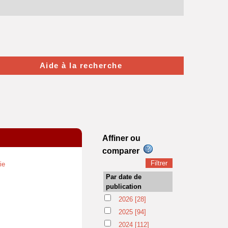
Aide à la recherche
Affiner ou
comparer
ie
Par date de
publication
2026
[28]
2025
[94]
2024
[112]