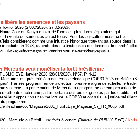
r.
ne libère les semences et les paysans
 février 2026 (27/02/2026), 27/02/2026,
aute Cour du Kenya a invalidé l'une des plus dures législations qui
e et la vente de semences autochtones. Pour les agriculteur·rices, cette
qu’iels considèrent comme une injustice historique trouvant sa source dans la
le introduite en 1973, au profit des multinationales qui dominent le marché of
xxi.info/La-justice-kenyane-libere-les-semences-et-les-paysans
 Mercuria veut monétiser la forêt brésilienne
PUBLIC EYE, janvier 2026 (28/01/2026), N°57, P. 4-12
 Mercuria s'est présenté à la conférence climatique COP30 2025 de Belém (Bré
iques". Par ses programmes de protection forestière à grande échelle, le trader 
amazonienne. La participation de Mercuria au programme de compensation de l
 permettre de capter une part importante des profits générés par les crédits 
sté leur opposition unanime lors de la COP30 et ont saisi la justice brésilienn
 du programme.
e.ch/fileadmin/doc/Magazin/2601_PublicEye_Magazin_57_FR_96dpi.pdf
026 - Mercuria au Brésil : une forêt à vendre
(Bulletin de PUBLIC EYE)
/
Kari