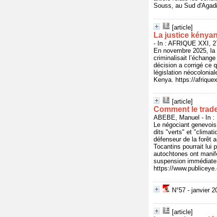
Souss, au Sud d'Agadi
[article]
La justice kénya
- In : AFRIQUE XXI, 27
En novembre 2025, la H
criminalisait l’échang
décision a corrigé ce 
législation néocolonia
Kenya. https://afrique
[article]
Comment le trader
ABEBE, Manuel - In : 
Le négociant genevois
dits "verts" et "climat
défenseur de la forêt 
Tocantins pourrait lui
autochtones ont manife
suspension immédiate
https://www.publicey
N°57 - janvier 2
[article]