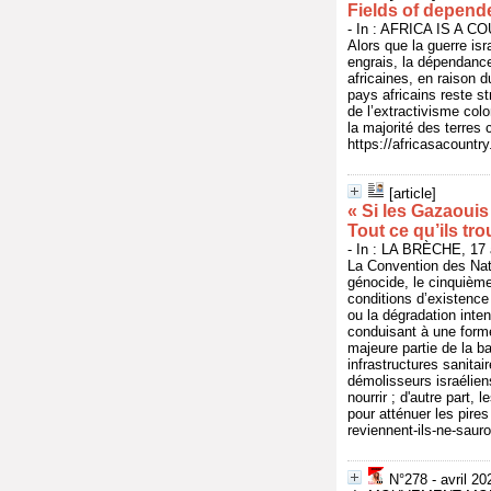
Fields of depen
- In : AFRICA IS A CO
Alors que la guerre is
engrais, la dépendanc
africaines, en raison 
pays africains reste st
de l’extractivisme colo
la majorité des terres 
https://africasacountr
[article]
« Si les Gazaouis
Tout ce qu’ils tro
- In : LA BRÈCHE, 17 a
La Convention des Nat
génocide, le cinquième
conditions d’existence 
ou la dégradation inten
conduisant à une form
majeure partie de la b
infrastructures sanitai
démolisseurs israélien
nourrir ; d'autre part, 
pour atténuer les pires
reviennent-ils-ne-saur
N°278 - avril 20