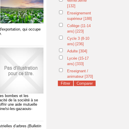
4ème/3ème
[132]
Enseignement
supérieur
[188]
Collège (11-14
 d'exportation, qui occupe
ans)
[223]
e.
Cycle 3 (8-10
ans)
[236]
Adulte
[304]
Lycée (15-17
ans)
[333]
Enseignant /
animateur
[370]
 les bombes et les
acité de la société à se
offrir une aide mutuelle
ine/si-les-gazaouis-
trielles d’arbres
(Bulletin