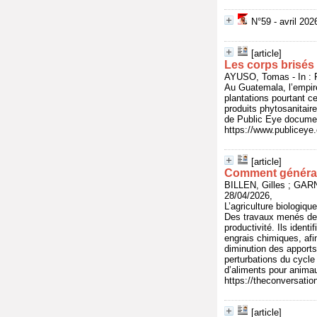
N°59 - avril 20
[article]
Les corps brisés
AYUSO, Tomas - In : P
Au Guatemala, l’empire
plantations pourtant ce
produits phytosanitair
de Public Eye documen
https://www.publicey
[article]
Comment générali
BILLEN, Gilles ; GAR
28/04/2026,
L’agriculture biologiqu
Des travaux menés depu
productivité. Ils ident
engrais chimiques, afi
diminution des apports 
perturbations du cycle 
d’aliments pour animau
https://theconversati
[article]