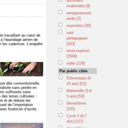
document
multimédia
[9]
enregistrement
audio
[2]
exposition
[30]
outil
ée travaillant au cœur de
pédagogique
n à l’épandage aérien de
[163]
ir les cadences. L’enquête
texte imprimé
[2569]
vidéo
[229]
Par public cible
Élémentaire (6-
ure dite conventionnelle.
10 ans)
[51]
ralisée sans perdre en
Maternelle (3-4-
ents suffisants sans
 des terres cultivées :
5 ans)
[53]
re et de réduire les
6ème/5ème
sant de l’importation
[120]
ses fixatrices d’azote.
Cycle 2 (6-7
ans)
[127]