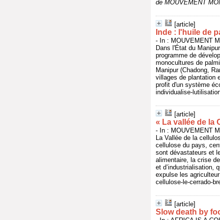
de MOUVEMENT MON
[article]
Inde : l'huile de 
- In : MOUVEMENT MO
Dans l'État du Manipur,
programme de développ
monocultures de palmier
Manipur (Chadong, Ram
villages de plantation
profit d'un système éco
individualise-lutilisati
[article]
« La vallée de la 
- In : MOUVEMENT MO
La Vallée de la cellul
cellulose du pays, cen
sont dévastateurs et le
alimentaire, la crise 
et d’industrialisation,
expulse les agriculteur
cellulose-le-cerrado-br
[article]
Slow death by fo