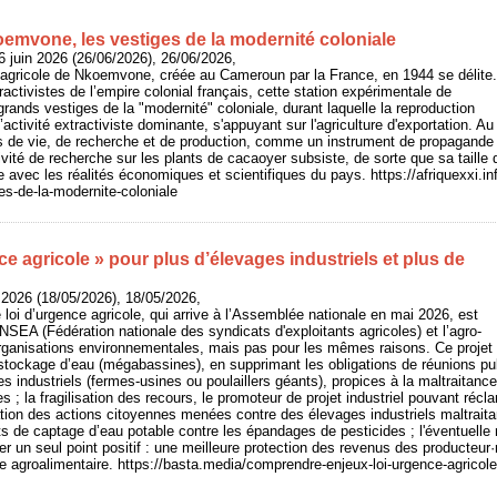
mvone, les vestiges de la modernité coloniale
 juin 2026 (26/06/2026), 26/06/2026,
e agricole de Nkoemvone, créée au Cameroun par la France, en 1944 se délite.
activistes de l’empire colonial français, cette station expérimentale de
grands vestiges de la "modernité" coloniale, durant laquelle la reproduction
activité extractiviste dominante, s'appuyant sur l'agriculture d'exportation. Au
 de vie, de recherche et de production, comme un instrument de propagande c
tivité de recherche sur les plants de cacaoyer subsiste, de sorte que sa taill
e avec les réalités économiques et scientifiques du pays. https://afriquexxi.
s-de-la-modernite-coloniale
ce agricole » pour plus d’élevages industriels et plus de
 2026 (18/05/2026), 18/05/2026,
 loi d’urgence agricole, qui arrive à l’Assemblée nationale en mai 2026, est
FNSEA (Fédération nationale des syndicats d'exploitants agricoles) et l’agro-
organisations environnementales, mais pas pour les mêmes raisons. Ce projet pré
stockage d’eau (mégabassines), en supprimant les obligations de réunions publi
es industriels (fermes-usines ou poulaillers géants), propices à la maltraitance
s ; la fragilisation des recours, le promoteur de projet industriel pouvant r
sation des actions citoyennes menées contre des élevages industriels maltraitan
ts de captage d’eau potable contre les épandages de pesticides ; l'éventuelle 
er un seul point positif : une meilleure protection des revenus des producteur·
strie agroalimentaire. https://basta.media/comprendre-enjeux-loi-urgence-agric