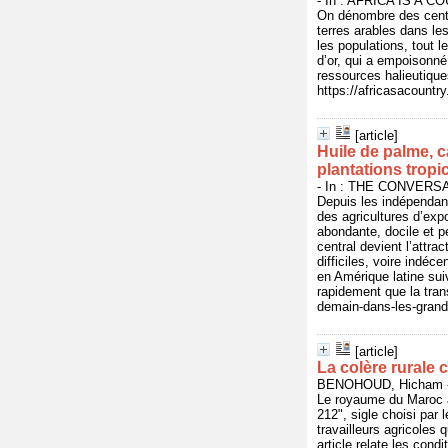
- In : AFRICA IS A CO
On dénombre des centai
terres arables dans les
les populations, tout 
d’or, qui a empoisonné 
ressources halieutique
https://africasacountr
[article]
Huile de palme, c
plantations tropi
- In : THE CONVERSAT
Depuis les indépendanc
des agricultures d’exp
abondante, docile et p
central devient l’attra
difficiles, voire indé
en Amérique latine sui
rapidement que la tran
demain-dans-les-grand
[article]
La colère rurale
BENOHOUD, Hicham - 
Le royaume du Maroc a
212", sigle choisi par 
travailleurs agricoles 
article relate les cond