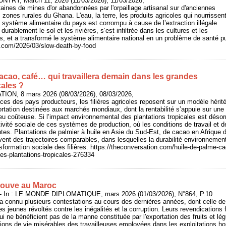
UNTRY, March 11, 2026 (11/03/2026), 11/03/2026,
nes de mines d'or abandonnées par l'orpaillage artisanal sur d'anciennes
 zones rurales du Ghana. L'eau, la terre, les produits agricoles qui nourrissen
le système alimentaire du pays est corrompu à cause de l’extraction illégale
durablement le sol et les rivières, s’est infiltrée dans les cultures et les
s, et a transformé le système alimentaire national en un problème de santé p
y.com/2026/03/slow-death-by-food
acao, café… qui travaillera demain dans les grandes
cales ?
ION, 8 mars 2026 (08/03/2026), 08/03/2026,
es des pays producteurs, les filières agricoles reposent sur un modèle hérité 
ortation destinées aux marchés mondiaux, dont la rentabilité s’appuie sur un
eu coûteuse. Si l’impact environnemental des plantations tropicales est désor
ctivité sociale de ces systèmes de production, où les conditions de travail et 
centes. Plantations de palmier à huile en Asie du Sud-Est, de cacao en Afrique
vent des trajectoires comparables, dans lesquelles la durabilité environnemen
sformation sociale des filières. https://theconversation.com/huile-de-palme-cac
es-plantations-tropicales-276334
 couve au Maroc
In : LE MONDE DIPLOMATIQUE, mars 2026 (01/03/2026), N°864, P.10
 connu plusieurs contestations au cours des dernières années, dont celle d
les jeunes révoltés contre les inégalités et la corruption. Leurs revendications
qui ne bénéficient pas de la manne constituée par l'exportation des fruits et l
itions de vie misérables des travailleuses employées dans les exploitations hor