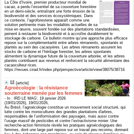
La Côte d’Ivoire, premier producteur mondial de
cacao, a perdu l’essentiel de sa couverture forestière
en un demi-siècle, entraînant une forte érosion de la
biodiversité et des services écosystémiques. Dans
ce contexte, l’agroforesterie apparaît comme une
solution pertinente mais les modalités actuelles de sa
mise en œuvre, souvent fondée sur des plantations standardisées,
peinent à restaurer la biodiversité et à accroître durablement le
stockage de carbone. Ce bulletin montre qu’une approche plus efficace
repose sur la complémentarité entre arbres rémanents, spontanés et
plantés au sein des cacaoyères. Les arbres rémanents assurent les
stocks de carbone et l’héritage forestier, les arbres spontanés
alimentent la dynamique future de la couverture arborée, et les arbres
plantés contribuent aux revenus et renforcent la sécurité alimentaire des
cacaoculteur·rices.
https://revues.cirad.fr/index.php/perspective/article/view/38075/38716
[article]
Agroécologie : la résistance
souterraine menée par les femmes
- In : IRD LE MAG', 19 janvier 2026
(19/01/2026), 19/01/2026,
Au Brésil, l’agroécologie constitue un mouvement social structuré, qui
lutte contre les monocultures des grandes plantations d'arbres,
responsables de l’uniformisation des paysages, mais aussi contre
l’usage massif de pesticides et contre l’extractivisme minier. Une
recherche-action féministe révèle les pratiques agroécologiques des
femmes, dont une large part repose sur un travail peu reconnu, donnant