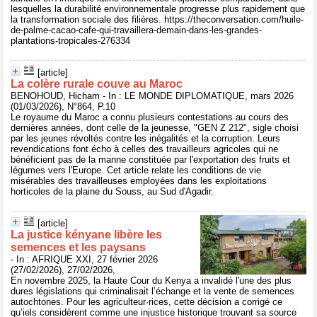
lesquelles la durabilité environnementale progresse plus rapidement que
la transformation sociale des filières. https://theconversation.com/huile-
de-palme-cacao-cafe-qui-travaillera-demain-dans-les-grandes-
plantations-tropicales-276334
[article]
La colère rurale couve au Maroc
BENOHOUD, Hicham - In : LE MONDE DIPLOMATIQUE, mars 2026
(01/03/2026), N°864, P.10
Le royaume du Maroc a connu plusieurs contestations au cours des
dernières années, dont celle de la jeunesse, "GEN Z 212", sigle choisi
par les jeunes révoltés contre les inégalités et la corruption. Leurs
revendications font écho à celles des travailleurs agricoles qui ne
bénéficient pas de la manne constituée par l'exportation des fruits et
légumes vers l'Europe. Cet article relate les conditions de vie
misérables des travailleuses employées dans les exploitations
horticoles de la plaine du Souss, au Sud d'Agadir.
[article]
La justice kényane libère les
semences et les paysans
- In : AFRIQUE XXI, 27 février 2026
(27/02/2026), 27/02/2026,
En novembre 2025, la Haute Cour du Kenya a invalidé l'une des plus
dures législations qui criminalisait l’échange et la vente de semences
autochtones. Pour les agriculteur·rices, cette décision a corrigé ce
qu’iels considèrent comme une injustice historique trouvant sa source