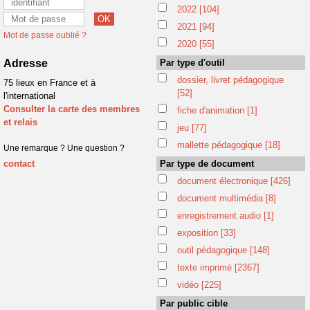
2022
[104]
2021
[94]
Mot de passe oublié ?
2020
[55]
Adresse
Par type d'outil
dossier, livret pédagogique
75 lieux en France et à
[52]
l'international
Consulter la carte des membres
fiche d'animation
[1]
et relais
jeu
[77]
mallette pédagogique
[18]
Une remarque ? Une question ?
contact
Par type de document
document électronique
[426]
document multimédia
[8]
enregistrement audio
[1]
exposition
[33]
outil pédagogique
[148]
texte imprimé
[2367]
vidéo
[225]
Par public cible