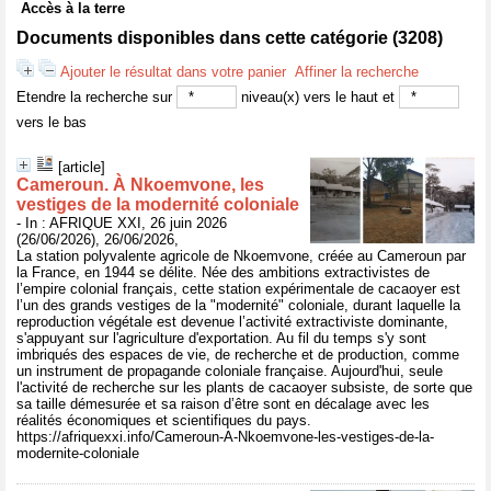
Accès à la terre
Documents disponibles dans cette catégorie (
3208
)
Ajouter le résultat dans votre panier
Affiner la recherche
Etendre la recherche sur
niveau(x) vers le haut et
vers le bas
[article]
Cameroun. À Nkoemvone, les
vestiges de la modernité coloniale
- In : AFRIQUE XXI, 26 juin 2026
(26/06/2026), 26/06/2026,
La station polyvalente agricole de Nkoemvone, créée au Cameroun par
la France, en 1944 se délite. Née des ambitions extractivistes de
l’empire colonial français, cette station expérimentale de cacaoyer est
l’un des grands vestiges de la "modernité" coloniale, durant laquelle la
reproduction végétale est devenue l’activité extractiviste dominante,
s'appuyant sur l'agriculture d'exportation. Au fil du temps s'y sont
imbriqués des espaces de vie, de recherche et de production, comme
un instrument de propagande coloniale française. Aujourd'hui, seule
l'activité de recherche sur les plants de cacaoyer subsiste, de sorte que
sa taille démesurée et sa raison d’être sont en décalage avec les
réalités économiques et scientifiques du pays.
https://afriquexxi.info/Cameroun-A-Nkoemvone-les-vestiges-de-la-
modernite-coloniale