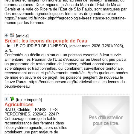
lieu à des échanges non monétaires, au sein de réseaux familiaux ou
communautaires. Deux régions, la Zona da Mata de l’État de Minas
Gerais et le Vale do Ribeira de l’État de São Paulo, sont marquées par
des mouvements agroécologiques féministes de grande ampleur.
https://lemag.ird.fr/index.php/fr/agroecologie-la-resistance-souterraine-
menee-par-les-femmes
[article]
Brésil : les leçons du peuple de l’eau
- In : LE COURRIER DE L'UNESCO, janvier-mars 2026 (12/01/2026),
S.N.,
Confrontés au déclin du pirarucu, un poisson essentiel à leur survie
alimentaire, les Paumari de l’État d’Amazonas au Brésil ont pris part à
un programme de restauration de l’espèce, mêlant connaissances
scientifiques et traditionnelles, qui combinent surveillance territoriale,
recensement annuel et prélèvements contrôlés. Après quelques années
de mise en œuvre de ce projet, les poissons peuplent de nouveau le
fleuve Purus. https://courier.unesco.org/fr/articles/bresil-les-lecons-du-
peuple-de-leau
[texte imprimé]
Agricultrices
BATO, Clotilde, - PARIS : LES
PEREGRINES, 2026/02, 224 P.
Cet ouvrage interroge la faible
reconnaissance des femmes dans
l’écosystème agricole, alors qu’elles
produisent une part majeure de