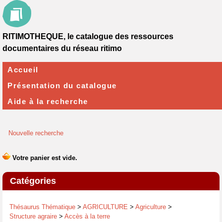
RITIMOTHEQUE, le catalogue des ressources
documentaires du réseau ritimo
Accueil
Présentation du catalogue
Aide à la recherche
Nouvelle recherche
Catégories
Thésaurus Thématique
>
AGRICULTURE
>
Agriculture
>
Structure agraire
>
Accès à la terre