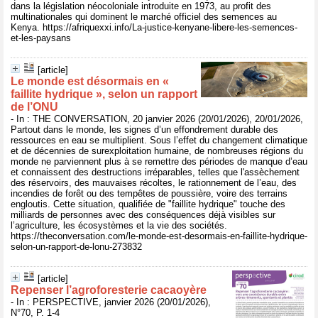
dans la législation néocoloniale introduite en 1973, au profit des
multinationales qui dominent le marché officiel des semences au
Kenya. https://afriquexxi.info/La-justice-kenyane-libere-les-semences-
et-les-paysans
[article]
Le monde est désormais en «
faillite hydrique », selon un rapport
de l’ONU
- In : THE CONVERSATION, 20 janvier 2026 (20/01/2026), 20/01/2026,
Partout dans le monde, les signes d’un effondrement durable des
ressources en eau se multiplient. Sous l’effet du changement climatique
et de décennies de surexploitation humaine, de nombreuses régions du
monde ne parviennent plus à se remettre des périodes de manque d’eau
et connaissent des destructions irréparables, telles que l'assèchement
des réservoirs, des mauvaises récoltes, le rationnement de l’eau, des
incendies de forêt ou des tempêtes de poussière, voire des terrains
engloutis. Cette situation, qualifiée de "faillite hydrique" touche des
milliards de personnes avec des conséquences déjà visibles sur
l’agriculture, les écosystèmes et la vie des sociétés.
https://theconversation.com/le-monde-est-desormais-en-faillite-hydrique-
selon-un-rapport-de-lonu-273832
[article]
Repenser l’agroforesterie cacaoyère
- In : PERSPECTIVE, janvier 2026 (20/01/2026),
N°70, P. 1-4