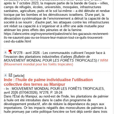
après le 7 octobre 2023, la majeure partie de la bande de Gaza – villes,
camps de réfugiés, écoles, universités, mosquées, infrastructures
sanitaires, agriculture, puits et le sol lui-même – a été détruite et rendue
toxique par les bombes et les démolisseurs israéliens. D'une part, la
dévastation systématique de l’environnement a détruit la capacité de la
société à se nourrir ; d'autre part, les attaques contre les infrastructures
ont réduit sa capacité à s’organiser et à offrir une aide mutuelle pour
atténuer les pires effets des pénuries et de la famine.
https://alencontre.org/moyenorient/palestine/si-les-gazaouis-reviennent-
ils-ne-sauront-pas-ou-se-trouve-leur-maison-tout-ce-quils-trouveront-
cest-du-sable.html
N°278 - avril 2026 - Les communautés cultivent l’espoir face à
l’invasion des plantations industrielles d’arbres
(Bulletin de
MOUVEMENT MONDIAL POUR LES FORÊTS TROPICALES)
/
WRM
(Mouvement mondial pour les forêts tropicales)
[article]
Inde : l'huile de palme individualise l'utilisation
collective des terres au Manipur
- In : MOUVEMENT MONDIAL POUR LES FORÊTS TROPICALES,
avril 2026 (07/04/2026), N°278, P. 18-24
Dans l'État du Manipur, au nord-est de l'Inde, les plantations de palmier
à huile ont été introduites dans le cadre d'un programme de
développement productif, afin de réduire la dépendance du pays aux
importations. Or les impacts négatifs des monocultures de palmiers à
huile promues par cette politique foncière se font déjà sentir dans trois