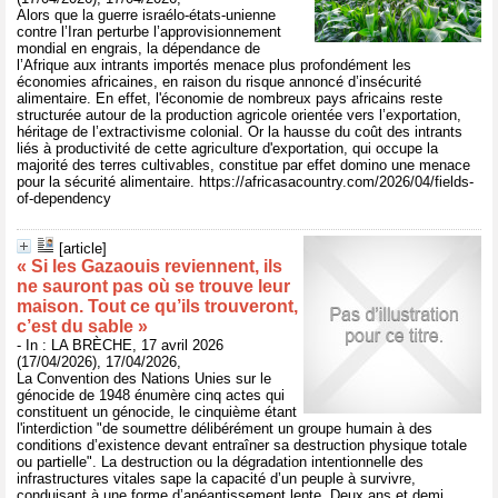
Alors que la guerre israélo-états-unienne
contre l’Iran perturbe l’approvisionnement
mondial en engrais, la dépendance de
l’Afrique aux intrants importés menace plus profondément les
économies africaines, en raison du risque annoncé d’insécurité
alimentaire. En effet, l'économie de nombreux pays africains reste
structurée autour de la production agricole orientée vers l’exportation,
héritage de l’extractivisme colonial. Or la hausse du coût des intrants
liés à productivité de cette agriculture d'exportation, qui occupe la
majorité des terres cultivables, constitue par effet domino une menace
pour la sécurité alimentaire. https://africasacountry.com/2026/04/fields-
of-dependency
[article]
« Si les Gazaouis reviennent, ils
ne sauront pas où se trouve leur
maison. Tout ce qu’ils trouveront,
c’est du sable »
- In : LA BRÈCHE, 17 avril 2026
(17/04/2026), 17/04/2026,
La Convention des Nations Unies sur le
génocide de 1948 énumère cinq actes qui
constituent un génocide, le cinquième étant
l'interdiction "de soumettre délibérément un groupe humain à des
conditions d’existence devant entraîner sa destruction physique totale
ou partielle". La destruction ou la dégradation intentionnelle des
infrastructures vitales sape la capacité d’un peuple à survivre,
conduisant à une forme d’anéantissement lente. Deux ans et demi