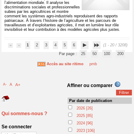
l’alimentation mondiale. Il analyse les
discriminations sociales et professionnelles
subies par les agricultrices et montre
comment les systèmes agro-industriels reproduisent des rapports
patriarcaux. À travers l’histoire de l’agriculture et les parcours de
travailleuses et d’exploitantes agricoles, il met en lumière leur rôle
invisibilisé et leur contribution à des modèles agricoles plus justes.
1
2
3
4
5
6
(1 - 20 / 3208)
Par page :
25
50
100
200
Accès au site ritimo
pmb
A-
A
A+
Affiner ou comparer
Par date de publication
2026
[26]
Qui sommes-nous ?
2025
[85]
2024
[96]
Se connecter
2023
[106]