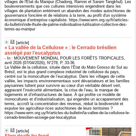
villages de l'État du Manipur (Chadong, Ramrei et Saram Tangkhul). Les
bouleversements que ces cultures intensives engendrent dans les
villages de plantation entérinent un abandon des modes autochtones de
gouvernance foncière et de relations à la terre, au profit d'un système
économique d’entreprise capitaliste. https://www.wrm.org.uy/fr/articles-
du-bulletin/inde-lhuile-de-palme-individualise-lutilisation-collective-des-
terres-au-manipur
[article]
« La vallée de la Cellulose » : le Cerrado brésilien
assiégé par l’eucalyptus
- In : MOUVEMENT MONDIAL POUR LES FORÊTS TROPICALES,
avril 2026 (07/04/2026), N°278, P. 33-36
La Vallée de la cellulose, située dans l’État du Mato Grosso do Sul au
Brésil, est le plus grand complexe industriel de cellulose du pays,
centré sur la monoculture de l’eucalyptus. Dans les villages de cette
vallée, les impacts environnementaux sont dévastateurs et les familles
paysannes luttent pour survivre au cœur d'un véritable désert vert,
aggravant l’insécurité alimentaire, la crise de l’eau, le manque de
logements et d’infrastructures de base. À qui profite ce modèle de
monocultures et d’industrialisation, qui engendre un accaparement des
terres, accroît la concentration des revenus, réduit la biodiversité et
expulse les agriculteur·rices autochtones de leurs territoires ?
https://www.wrm.org.uy/fr/articles-du-bulletin/la-vallee-de-la-cellulose-le-
cerrado-bresilien-assiege-par-leucalyptus
[article]
Slow death by food