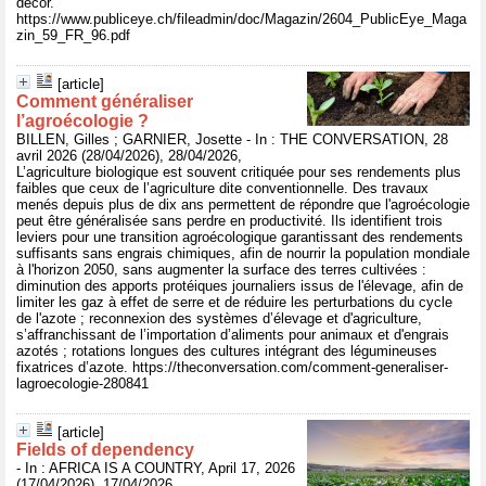
décor.
https://www.publiceye.ch/fileadmin/doc/Magazin/2604_PublicEye_Maga
zin_59_FR_96.pdf
[article]
Comment généraliser
l’agroécologie ?
BILLEN, Gilles ; GARNIER, Josette - In : THE CONVERSATION, 28
avril 2026 (28/04/2026), 28/04/2026,
L’agriculture biologique est souvent critiquée pour ses rendements plus
faibles que ceux de l’agriculture dite conventionnelle. Des travaux
menés depuis plus de dix ans permettent de répondre que l'agroécologie
peut être généralisée sans perdre en productivité. Ils identifient trois
leviers pour une transition agroécologique garantissant des rendements
suffisants sans engrais chimiques, afin de nourrir la population mondiale
à l'horizon 2050, sans augmenter la surface des terres cultivées :
diminution des apports protéiques journaliers issus de l'élevage, afin de
limiter les gaz à effet de serre et de réduire les perturbations du cycle
de l'azote ; reconnexion des systèmes d’élevage et d'agriculture,
s’affranchissant de l’importation d’aliments pour animaux et d'engrais
azotés ; rotations longues des cultures intégrant des légumineuses
fixatrices d’azote. https://theconversation.com/comment-generaliser-
lagroecologie-280841
[article]
Fields of dependency
- In : AFRICA IS A COUNTRY, April 17, 2026
(17/04/2026), 17/04/2026,