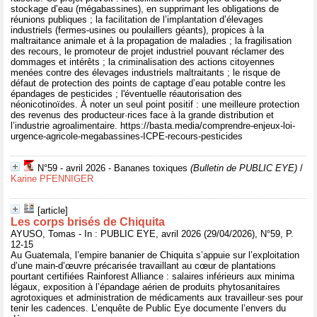
stockage d’eau (mégabassines), en supprimant les obligations de
réunions publiques ; la facilitation de l’implantation d’élevages
industriels (fermes-usines ou poulaillers géants), propices à la
maltraitance animale et à la propagation de maladies ; la fragilisation
des recours, le promoteur de projet industriel pouvant réclamer des
dommages et intérêts ; la criminalisation des actions citoyennes
menées contre des élevages industriels maltraitants ; le risque de
défaut de protection des points de captage d’eau potable contre les
épandages de pesticides ; l'éventuelle réautorisation des
néonicotinoïdes. À noter un seul point positif : une meilleure protection
des revenus des producteur·rices face à la grande distribution et
l’industrie agroalimentaire. https://basta.media/comprendre-enjeux-loi-
urgence-agricole-megabassines-ICPE-recours-pesticides
N°59 - avril 2026 - Bananes toxiques
(Bulletin de PUBLIC EYE)
/
Karine PFENNIGER
[article]
Les corps brisés de Chiquita
AYUSO, Tomas - In : PUBLIC EYE, avril 2026 (29/04/2026), N°59, P.
12-15
Au Guatemala, l’empire bananier de Chiquita s’appuie sur l’exploitation
d’une main-d’œuvre précarisée travaillant au cœur de plantations
pourtant certifiées Rainforest Alliance : salaires inférieurs aux minima
légaux, exposition à l’épandage aérien de produits phytosanitaires
agrotoxiques et administration de médicaments aux travailleur·ses pour
tenir les cadences. L’enquête de Public Eye documente l’envers du