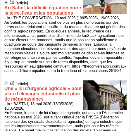
[article]
Au Sahel, la difficile équation entre
la terre, l’eau et les populations
- In : THE CONVERSATION, 19 mai 2026 (19/05/2026), 19/05/2026,
Au Sahel, les populations sont de plus en plus nombreuses sur des
terres qui se réduisent et souffrent du manque d'eau, ce qui génère des
conflits agro-pastoraux. En quelques années, la récurrence des
sécheresses a fait perdre plus d'un million de km2 aux agriculteur·rices
et aux éleveur·ses nomades, tandis que la population sahélienne a
quadruplé au cours des cinquante dernières années. Lorsque la
migration climatique des éleveur·ses et des agriculteur·rices privé·es de
ressources vitales s’ajoute aux mouvements de déplacé·es internes et
de réfugié·es chassé·es par les conflits, l'équation devient impossible :
il y a trop de monde sur peu de terres disponibles, alors que les
ressources en eau (pluviale) diminuent. https://theconversation.com/au-
sahel-la-difficile-equation-entre-la-terre-leau-et-les-populations-281834
[article]
Une « loi d’urgence agricole » pour
plus d’élevages industriels et plus
de mégabassines
- In : BASTA !, 18 mai 2026 (18/05/2026),
18/05/2026,
En France, le projet de loi d’urgence agricole, qui arrive à l’Assemblée
nationale en mai 2026, est autant critiqué par la FNSEA (Fédération
nationale des syndicats d'exploitants agricoles) et l’agro-industrie que
par les organisations environnementales, mais pas pour les mêmes
raisons. Ce projet prévoit : la facilitation des projets d’ouvrages de