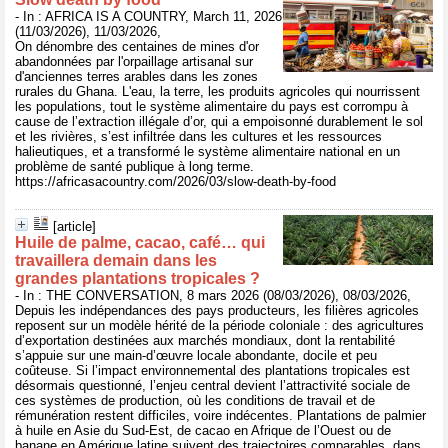
- In : AFRICA IS A COUNTRY, March 11, 2026
(11/03/2026), 11/03/2026,
On dénombre des centaines de mines d'or
abandonnées par l'orpaillage artisanal sur
d'anciennes terres arables dans les zones
rurales du Ghana. L'eau, la terre, les produits agricoles qui nourrissent
les populations, tout le système alimentaire du pays est corrompu à
cause de l’extraction illégale d’or, qui a empoisonné durablement le sol
et les rivières, s’est infiltrée dans les cultures et les ressources
halieutiques, et a transformé le système alimentaire national en un
problème de santé publique à long terme.
https://africasacountry.com/2026/03/slow-death-by-food
[article]
Huile de palme, cacao, café… qui
travaillera demain dans les
grandes plantations tropicales ?
- In : THE CONVERSATION, 8 mars 2026 (08/03/2026), 08/03/2026,
Depuis les indépendances des pays producteurs, les filières agricoles
reposent sur un modèle hérité de la période coloniale : des agricultures
d’exportation destinées aux marchés mondiaux, dont la rentabilité
s’appuie sur une main-d’œuvre locale abondante, docile et peu
coûteuse. Si l’impact environnemental des plantations tropicales est
désormais questionné, l’enjeu central devient l’attractivité sociale de
ces systèmes de production, où les conditions de travail et de
rémunération restent difficiles, voire indécentes. Plantations de palmier
à huile en Asie du Sud-Est, de cacao en Afrique de l’Ouest ou de
banane en Amérique latine suivent des trajectoires comparables, dans