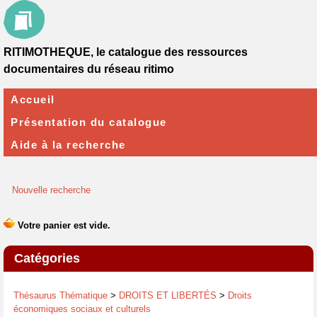
RITIMOTHEQUE, le catalogue des ressources
documentaires du réseau ritimo
Accueil
Présentation du catalogue
Aide à la recherche
Nouvelle recherche
Catégories
Thésaurus Thématique
>
DROITS ET LIBERTÉS
>
Droits
économiques sociaux et culturels