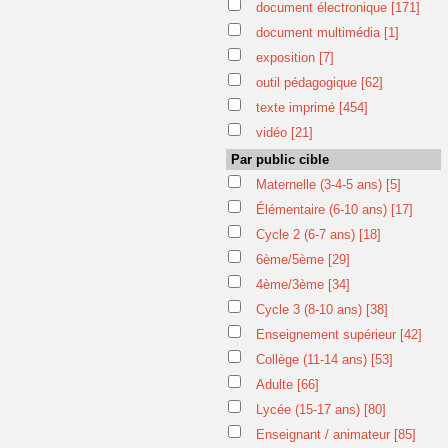
document électronique
[171]
document multimédia
[1]
exposition
[7]
outil pédagogique
[62]
texte imprimé
[454]
vidéo
[21]
Par public cible
Maternelle (3-4-5 ans)
[5]
Élémentaire (6-10 ans)
[17]
Cycle 2 (6-7 ans)
[18]
6ème/5ème
[29]
4ème/3ème
[34]
Cycle 3 (8-10 ans)
[38]
Enseignement supérieur
[42]
Collège (11-14 ans)
[53]
Adulte
[66]
Lycée (15-17 ans)
[80]
Enseignant / animateur
[85]