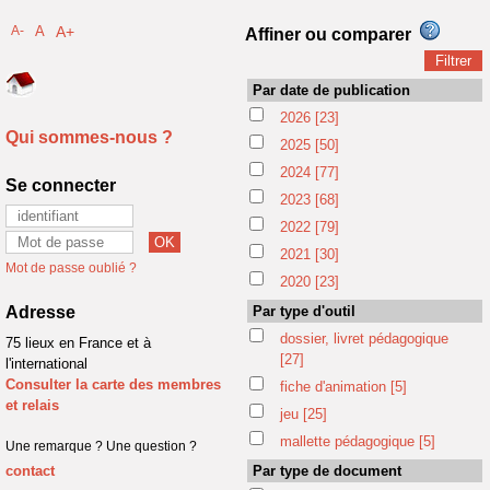
A-
A
A+
Affiner ou comparer
Par date de publication
2026
[23]
Qui sommes-nous ?
2025
[50]
2024
[77]
Se connecter
2023
[68]
2022
[79]
2021
[30]
Mot de passe oublié ?
2020
[23]
Adresse
Par type d'outil
dossier, livret pédagogique
75 lieux en France et à
[27]
l'international
Consulter la carte des membres
fiche d'animation
[5]
et relais
jeu
[25]
mallette pédagogique
[5]
Une remarque ? Une question ?
contact
Par type de document