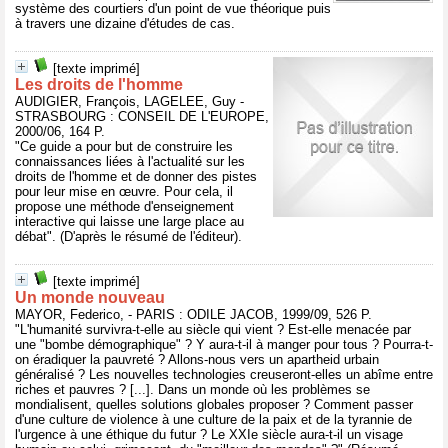
système des courtiers d'un point de vue théorique puis
à travers une dizaine d'études de cas.
[texte imprimé]
Les droits de l'homme
AUDIGIER, François, LAGELEE, Guy -
STRASBOURG : CONSEIL DE L'EUROPE,
2000/06, 164 P.
"Ce guide a pour but de construire les
connaissances liées à l'actualité sur les
droits de l'homme et de donner des pistes
pour leur mise en œuvre. Pour cela, il
propose une méthode d'enseignement
interactive qui laisse une large place au
débat". (D'après le résumé de l'éditeur).
[texte imprimé]
Un monde nouveau
MAYOR, Federico, - PARIS : ODILE JACOB, 1999/09, 526 P.
"L'humanité survivra-t-elle au siècle qui vient ? Est-elle menacée par
une "bombe démographique" ? Y aura-t-il à manger pour tous ? Pourra-t-
on éradiquer la pauvreté ? Allons-nous vers un apartheid urbain
généralisé ? Les nouvelles technologies creuseront-elles un abîme entre
riches et pauvres ? [...]. Dans un monde où les problèmes se
mondialisent, quelles solutions globales proposer ? Comment passer
d'une culture de violence à une culture de la paix et de la tyrannie de
l'urgence à une éthique du futur ? Le XXIe siècle aura-t-il un visage