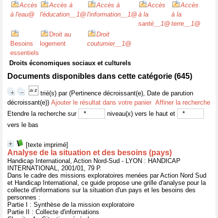
Accès
Accès à
Accès à
Accès
Accès
à l'eau
@
l'éducation__1
@
l'information__1
@
à la
à la
santé__1
@
terre__1
@
Droit au
Droit
Besoins
logement
coutumier__1
@
essentiels
Droits économiques sociaux et culturels
Documents disponibles dans cette catégorie (
645
)
trié(s) par
(Pertinence décroissant(e), Date de parution
décroissant(e))
Ajouter le résultat dans votre panier
Affiner la recherche
Etendre la recherche sur
niveau(x) vers le haut et
vers le bas
[texte imprimé]
Analyse de la situation et des besoins (pays)
Handicap International, Action Nord-Sud - LYON : HANDICAP
INTERNATIONAL, 2001/01, 79 P.
Dans le cadre des missions exploratoires menées par Action Nord Sud
et Handicap International, ce guide propose une grille d'analyse pour la
collecte d'informations sur la situation d'un pays et les besoins des
personnes :
Partie I : Synthèse de la mission exploratoire
Partie II : Collecte d'informations