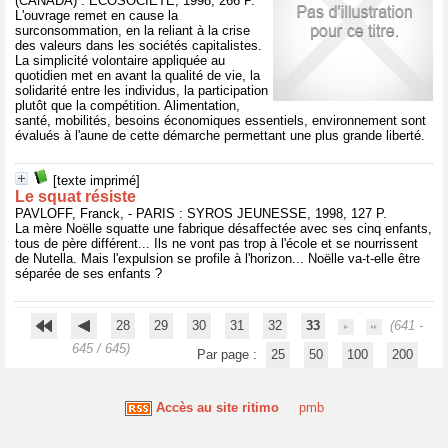
(CANADA) : ECOSOCIETE, 1998, 266 P.
L'ouvrage remet en cause la
surconsommation, en la reliant à la crise
des valeurs dans les sociétés capitalistes.
La simplicité volontaire appliquée au
quotidien met en avant la qualité de vie, la
solidarité entre les individus, la participation
plutôt que la compétition. Alimentation,
santé, mobilités, besoins économiques essentiels, environnement sont
évalués à l'aune de cette démarche permettant une plus grande liberté.
[texte imprimé]
Le squat résiste
PAVLOFF, Franck, - PARIS : SYROS JEUNESSE, 1998, 127 P.
La mère Noëlle squatte une fabrique désaffectée avec ses cinq enfants,
tous de père différent... Ils ne vont pas trop à l'école et se nourrissent
de Nutella. Mais l'expulsion se profile à l'horizon... Noëlle va-t-elle être
séparée de ses enfants ?
28
29
30
31
32
33
(641 -
645 / 645)
Par page :
25
50
100
200
Accès au site ritimo
pmb