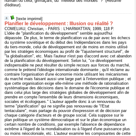
humain ou celui, grimaçant, du "meilleur des mondes" ?" (Résumé
d'éditeur).
[texte imprimé]
Planifier le développement : Illusion ou réalité ?
COMELIAU, Christian, - PARIS : L'HARMATTAN, 1999, 118 P.
L'idée de "planification du développement" semble aujourd'hui
dépassée. De plus, le terme de planification va de pair avec les échecs
du système soviétique et du début des Indépendances dans les pays
du tiers-monde, celui de développement est de moins en moins utilisé
par les stratèges économiques au profit de "l'ajustement structurel", de
"la globalisation", etc. Mais l'auteur n'est pas d'accord avec cet abandon
de la planification du développement. Selon lui, "ce développement
indispensable ne peut résulter du simple recours aux forces du marché,
comme le prétend l'idéologie internationale dominante ; qu'il réclame au
contraire l'organisation d'une économie mixte utilisant les mécanismes
du marché mais faisant aussi une large part à l'intervention publique ; et
que cette organisation exige elle-même une méthode de rationalisation
systématique des décisions dans le domaine de l'économie publique et
dans celui plus large des stratégies globales de développement afin de
prendre en compte l'ensemble de leurs dimensions économiques,
sociales et écologiques." L'auteur appelle donc à un renouveau du
terme "planification" qui ne signifie pas renouveau de "l'Etat
tentaculaire", mais partage du pouvoir d'expression et de décision par
chaque catégorie d'acteurs et de groupe social. Cela suppose sur le
plan politique un système démocratique et sur le plan économique un
certain nombre de conditions, par exemple l'absence de dépendance
extrême à l'égard de la mondialisation ou à l'égard d'une puissance plus
ou moins néocoloniale, etc. L'auteur examine les composantes de cette