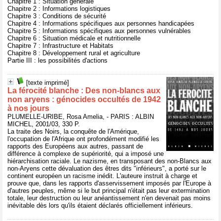
Chapitre 1 : Situation générale
Chapitre 2 : Informations logistiques
Chapitre 3 : Conditions de sécurité
Chapitre 4 : Informations spécifiques aux personnes handicapées
Chapitre 5 : Informations spécifiques aux personnes vulnérables
Chapitre 6 : Situation médicale et nutritionnelle
Chapitre 7 : Infrastructure et Habitats
Chapitre 8 : Développement rural et agriculture
Partie III : les possibilités d'actions
[texte imprimé]
La férocité blanche : Des non-blancs aux
non aryens : génocides occultés de 1942
à nos jours
PLUMELLE-URIBE, Rosa Amelia, - PARIS : ALBIN
MICHEL, 2001/03, 330 P.
La traite des Noirs, la conquête de l'Amérique,
l'occupation de l'Afrique ont profondément modifié les
rapports des Européens aux autres, passant de
différence à complexe de supériorité, qui a imposé une
hiérarchisation raciale. Le nazisme, en transposant des non-Blancs aux
non-Aryens cette dévaluation des êtres dits "inférieurs", a porté sur le
continent européen un racisme inédit. L'auteure instruit à charge et
prouve que, dans les rapports d'asservissement imposés par l'Europe à
d'autres peuples, même si le but principal n'était pas leur extermination
totale, leur destruction ou leur anéantissement n'en devenait pas moins
inévitable dès lors qu'ils étaient déclarés officiellement inférieurs.