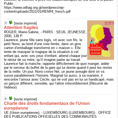
Public :
https://www.odhag.org.gt/wordpress/wp-
content/uploads/2021/01/REMHI_french.pdf
[texte imprimé]
Attention fragiles
ROGER, Marie-Sabine, - PARIS : SEUIL JEUNESSE,
2000, 138 P.
Laurence, jeune fille sans logis, vit avec son fils, le
petit Nono, au bord d’une voie ferrée, dans un gros
carton d’emballage transformé en « maison ». Elle
tente de masquer le tragique de la situation à cet
enfant qui, avec ses yeux d’enfant, attend chaque jour
le retour de sa mère, qu’il imagine partie au travail.
Laurence fait la manche, rapporte difficilement de quoi manger, aidée
par le serveur du buffet de la gare qui lui donne quand il peut les restes
de la veille. Un jour, Nono croise Nel, un jeune aveugle dont on va
suivre parallèlement l’histoire. Marginal lui aussi, à sa manière, il
rencontre l’amour avec Cécile, qui ne voit pas en lui un handicapé, mais
un garçon différent, sensible, qui l’attire irrésistiblement.(Résumé de
l'éditeur)
[texte imprimé]
Charte des droits fondamentaux de l'Union
européenne
UE (Union européenne), - LUXEMBOURG (LUXEMBOURG) : OFFICE
DES PUBLICATIONS OFFICIELLES DES COMMUNAUTES