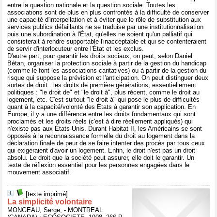
entre la question nationale et la question sociale. Toutes les
associations sont de plus en plus confrontés à la difficulté de conserver
une capacité d'interpellation et à éviter que le rôle de substitution aux
services publics défaillants ne se traduise par une institutionnalisation
puis une subordination à l'État, qu'elles ne soient qu'un palliatif qui
consisterait à rendre supportable l'inacceptable et qui se contenteraient
de servir d'interlocuteur entre l'État et les exclus.
D'autre part, pour garantir les droits sociaux, on peut, selon Daniel
Bétan, organiser la protection sociale à partir de la gestion du handicap
(comme le font les associations caritatives) ou à partir de la gestion du
risque qui suppose la prévision et l'anticipation. On peut distinguer deux
sortes de droit : les droits de première générations, essentiellement
politiques : "le droit de" et "le droit à", plus récent, comme le droit au
logement, etc. C'est surtout "le droit à" qui pose le plus de difficultés
quant à la capacité/volonté des États à garantir son application. En
Europe, il y a une différence entre les droits fondamentaux qui sont
proclamés et les droits réels (c'est à dire réellement appliqués) qui
n'existe pas aux États-Unis. Durant Habitat II, les Américains se sont
opposés à la reconnaissance formelle du droit au logement dans la
déclaration finale de peur de se faire intenter des procès par tous ceux
qui exigeraient d'avoir un logement. Enfin, le droit n'est pas un droit
absolu. Le droit que la société peut assurer, elle doit le garantir. Un
texte de réflexion essentiel pour les personnes engagées dans le
mouvement associatif.
[texte imprimé]
La simplicité volontaire
MONGEAU, Serge, - MONTREAL