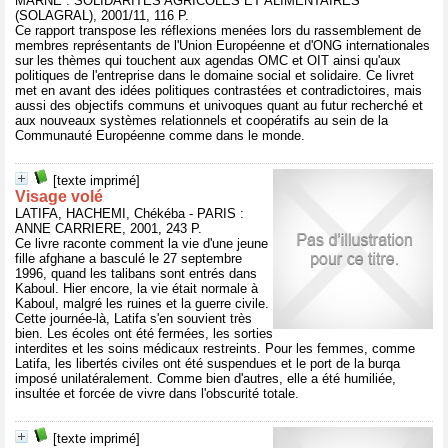
MARNE : SOLIDARITES AGRICOLES ET ALIMENTAIRES
(SOLAGRAL), 2001/11, 116 P.
Ce rapport transpose les réflexions menées lors du rassemblement de
membres représentants de l'Union Européenne et d'ONG internationales
sur les thèmes qui touchent aux agendas OMC et OIT ainsi qu'aux
politiques de l'entreprise dans le domaine social et solidaire. Ce livret
met en avant des idées politiques contrastées et contradictoires, mais
aussi des objectifs communs et univoques quant au futur recherché et
aux nouveaux systèmes relationnels et coopératifs au sein de la
Communauté Européenne comme dans le monde.
[texte imprimé]
Visage volé
LATIFA, HACHEMI, Chékéba - PARIS :
ANNE CARRIERE, 2001, 243 P.
Ce livre raconte comment la vie d'une jeune
fille afghane a basculé le 27 septembre
1996, quand les talibans sont entrés dans
Kaboul. Hier encore, la vie était normale à
Kaboul, malgré les ruines et la guerre civile.
Cette journée-là, Latifa s'en souvient très
bien. Les écoles ont été fermées, les sorties
interdites et les soins médicaux restreints. Pour les femmes, comme
Latifa, les libertés civiles ont été suspendues et le port de la burqa
imposé unilatéralement. Comme bien d'autres, elle a été humiliée,
insultée et forcée de vivre dans l'obscurité totale.
[texte imprimé]