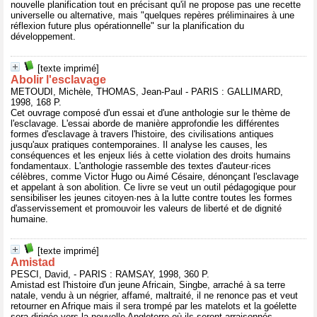
nouvelle planification tout en précisant qu'il ne propose pas une recette
universelle ou alternative, mais "quelques repères préliminaires à une
réflexion future plus opérationnelle" sur la planification du
développement.
[texte imprimé]
Abolir l'esclavage
METOUDI, Michèle, THOMAS, Jean-Paul - PARIS : GALLIMARD,
1998, 168 P.
Cet ouvrage composé d'un essai et d'une anthologie sur le thème de
l'esclavage. L'essai aborde de manière approfondie les différentes
formes d'esclavage à travers l'histoire, des civilisations antiques
jusqu'aux pratiques contemporaines. Il analyse les causes, les
conséquences et les enjeux liés à cette violation des droits humains
fondamentaux. L'anthologie rassemble des textes d'auteur·rices
célèbres, comme Victor Hugo ou Aimé Césaire, dénonçant l'esclavage
et appelant à son abolition. Ce livre se veut un outil pédagogique pour
sensibiliser les jeunes citoyen·nes à la lutte contre toutes les formes
d'asservissement et promouvoir les valeurs de liberté et de dignité
humaine.
[texte imprimé]
Amistad
PESCI, David, - PARIS : RAMSAY, 1998, 360 P.
Amistad est l'histoire d'un jeune Africain, Singbe, arraché à sa terre
natale, vendu à un négrier, affamé, maltraité, il ne renonce pas et veut
retourner en Afrique mais il sera trompé par les matelots et la goélette
sera dirigée vers la nouvelle Angleterre où ils seront arraisonnés.