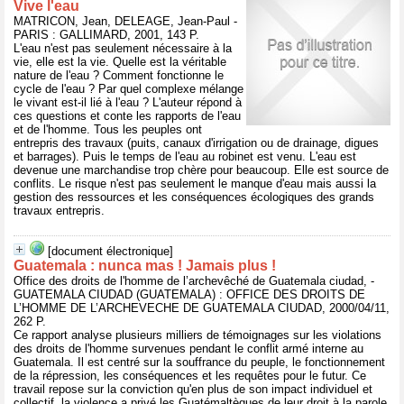
Vive l'eau
MATRICON, Jean, DELEAGE, Jean-Paul -
PARIS : GALLIMARD, 2001, 143 P.
L'eau n'est pas seulement nécessaire à la
vie, elle est la vie. Quelle est la véritable
nature de l'eau ? Comment fonctionne le
cycle de l'eau ? Par quel complexe mélange
le vivant est-il lié à l'eau ? L'auteur répond à
ces questions et conte les rapports de l'eau
et de l'homme. Tous les peuples ont
entrepris des travaux (puits, canaux d'irrigation ou de drainage, digues
et barrages). Puis le temps de l'eau au robinet est venu. L'eau est
devenue une marchandise trop chère pour beaucoup. Elle est source de
conflits. Le risque n'est pas seulement le manque d'eau mais aussi la
gestion des ressources et les conséquences écologiques des grands
travaux entrepris.
[document électronique]
Guatemala : nunca mas ! Jamais plus !
Office des droits de l'homme de l’archevêché de Guatemala ciudad, -
GUATEMALA CIUDAD (GUATEMALA) : OFFICE DES DROITS DE
L’HOMME DE L’ARCHEVECHE DE GUATEMALA CIUDAD, 2000/04/11,
262 P.
Ce rapport analyse plusieurs milliers de témoignages sur les violations
des droits de l'homme survenues pendant le conflit armé interne au
Guatemala. Il est centré sur la souffrance du peuple, le fonctionnement
de la répression, les conséquences et les requêtes pour le futur. Ce
travail repose sur la conviction qu'en plus de son impact individuel et
collectif, la violence a privé les Guatémaltèques de leur droit à la parole.